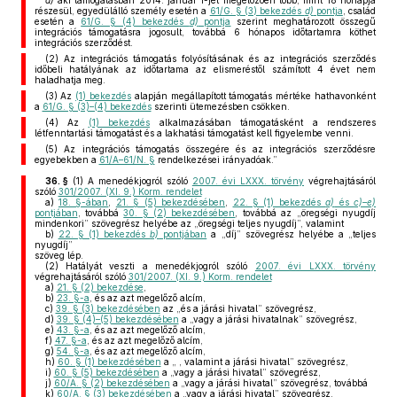
d)
aki támogatásban 2014. január 1-jét megelőzően több, mint 18 hónapja
részesül, egyedülálló személy esetén a
61/G. § (3) bekezdés
d)
pontja
, család
esetén a
61/G. § (4) bekezdés
d)
pontja
szerint meghatározott összegű
integrációs támogatásra jogosult, továbbá 6 hónapos időtartamra köthet
integrációs szerződést.
(2) Az integrációs támogatás folyósításának és az integrációs szerződés
időbeli hatályának az időtartama az elismeréstől számított 4 évet nem
haladhatja meg.
(3) Az
(1) bekezdés
alapján megállapított támogatás mértéke hathavonként
a
61/G. § (3)–(4) bekezdés
szerinti ütemezésben csökken.
(4) Az
(1) bekezdés
alkalmazásában támogatásként a rendszeres
létfenntartási támogatást és a lakhatási támogatást kell figyelembe venni.
(5) Az integrációs támogatás összegére és az integrációs szerződésre
egyebekben a
61/A–61/N. §
rendelkezései irányadóak.”
36. §
(1)
A menedékjogról szóló
2007. évi LXXX. törvény
végrehajtásáról
szóló
301/2007. (XI. 9.) Korm. rendelet
a)
18. §-ában
,
21. § (5) bekezdésében
,
22. § (1) bekezdés
a)
és
c)–e)
pontjában
, továbbá
30. § (2) bekezdésében
, továbbá az „öregségi nyugdíj
mindenkori” szövegrész helyébe az „öregségi teljes nyugdíj”, valamint
b)
22. § (1) bekezdés
b)
pontjában
a „díj” szövegrész helyébe a „teljes
nyugdíj”
szöveg lép.
(2)
Hatályát veszti a menedékjogról szóló
2007. évi LXXX. törvény
végrehajtásáról szóló
301/2007. (XI. 9.) Korm. rendelet
a)
21. § (2) bekezdése
,
b)
23. §-a
, és az azt megelőző alcím,
c)
39. § (3) bekezdésében
az „és a járási hivatal” szövegrész,
d)
39. § (4)–(5) bekezdésében
a „vagy a járási hivatalnak” szövegrész,
e)
43. §-a
, és az azt megelőző alcím,
f)
47. §-a
, és az azt megelőző alcím,
g)
54. §-a
, és az azt megelőző alcím,
h)
60. § (1) bekezdésében
a „ , valamint a járási hivatal” szövegrész,
i)
60. § (5) bekezdésében
a „vagy a járási hivatal” szövegrész,
j)
60/A. § (2) bekezdésében
a „vagy a járási hivatal” szövegrész, továbbá
k)
60/A. § (3) bekezdésében
a „vagy a járási hivatal” szövegrész.