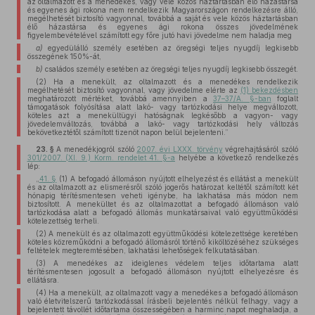
az oltalmazott és a menedékes, vagy vele közös háztartásban élő házastársa
és egyenes ági rokona nem rendelkezik Magyarországon rendelkezésre álló,
megélhetését biztosító vagyonnal, továbbá a saját és vele közös háztartásban
élő házastársa és egyenes ági rokona összes jövedelmének
figyelembevételével számított egy főre jutó havi jövedelme nem haladja meg
a)
egyedülálló személy esetében az öregségi teljes nyugdíj legkisebb
összegének 150%-át,
b)
családos személy esetében az öregségi teljes nyugdíj legkisebb összegét.
(2) Ha a menekült, az oltalmazott és a menedékes rendelkezik
megélhetését biztosító vagyonnal, vagy jövedelme elérte az
(1) bekezdésben
meghatározott mértéket, továbbá amennyiben a
37–37/A. §-ban
foglalt
támogatások folyósítása alatt lakó- vagy tartózkodási helye megváltozott,
köteles azt a menekültügyi hatóságnak legkésőbb a vagyon- vagy
jövedelemváltozás, továbbá a lakó- vagy tartózkodási hely változás
bekövetkeztétől számított tizenöt napon belül bejelenteni.”
23. §
A menedékjogról szóló
2007. évi LXXX. törvény
végrehajtásáról szóló
301/2007. (XI. 9.) Korm. rendelet 41. §-a
helyébe a következő rendelkezés
lép:
„
41. §
(1) A befogadó állomáson nyújtott elhelyezést és ellátást a menekült
és az oltalmazott az elismerésről szóló jogerős határozat keltétől számított két
hónapig térítésmentesen veheti igénybe, ha lakhatása más módon nem
biztosított. A menekültet és az oltalmazottat a befogadó állomáson való
tartózkodása alatt a befogadó állomás munkatársaival való együttműködési
kötelezettség terheli.
(2) A menekült és az oltalmazott együttműködési kötelezettsége keretében
köteles közreműködni a befogadó állomásról történő kiköltözéséhez szükséges
feltételek megteremtésében, lakhatási lehetőségek felkutatásában.
(3) A menedékes az ideiglenes védelem teljes időtartama alatt
térítésmentesen jogosult a befogadó állomáson nyújtott elhelyezésre és
ellátásra.
(4) Ha a menekült, az oltalmazott vagy a menedékes a befogadó állomáson
való életvitelszerű tartózkodással írásbeli bejelentés nélkül felhagy, vagy a
bejelentett távollét időtartama összességében a harminc napot meghaladja, a