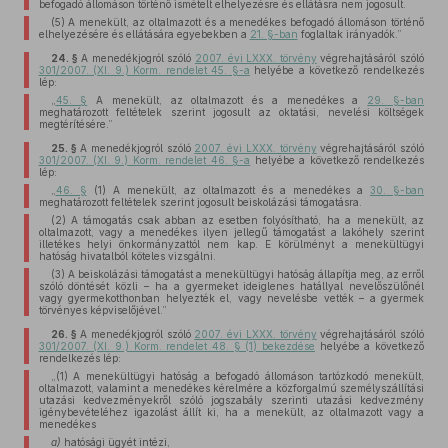
befogadó állomáson történő ismételt elhelyezésre és ellátásra nem jogosult.
(5) A menekült, az oltalmazott és a menedékes befogadó állomáson történő
elhelyezésére és ellátására egyebekben a
21. §-ban
foglaltak irányadók.”
24. §
A menedékjogról szóló
2007. évi LXXX. törvény
végrehajtásáról szóló
301/2007. (XI. 9.) Korm. rendelet 45. §-a
helyébe a következő rendelkezés
lép:
„
45. §
A menekült, az oltalmazott és a menedékes a
29. §-ban
meghatározott feltételek szerint jogosult az oktatási, nevelési költségek
megtérítésére.”
25. §
A menedékjogról szóló
2007. évi LXXX. törvény
végrehajtásáról szóló
301/2007. (XI. 9.) Korm. rendelet 46. §-a
helyébe a következő rendelkezés
lép:
„
46. §
(1) A menekült, az oltalmazott és a menedékes a
30. §-ban
meghatározott feltételek szerint jogosult beiskolázási támogatásra.
(2) A támogatás csak abban az esetben folyósítható, ha a menekült, az
oltalmazott, vagy a menedékes ilyen jellegű támogatást a lakóhely szerint
illetékes helyi önkormányzattól nem kap. E körülményt a menekültügyi
hatóság hivatalból köteles vizsgálni.
(3) A beiskolázási támogatást a menekültügyi hatóság állapítja meg, az erről
szóló döntését közli – ha a gyermeket ideiglenes hatállyal nevelőszülőnél
vagy gyermekotthonban helyezték el, vagy nevelésbe vették – a gyermek
törvényes képviselőjével.”
26. §
A menedékjogról szóló
2007. évi LXXX. törvény
végrehajtásáról szóló
301/2007. (XI. 9.) Korm. rendelet 48. § (1) bekezdése
helyébe a következő
rendelkezés lép:
„(1) A menekültügyi hatóság a befogadó állomáson tartózkodó menekült,
oltalmazott, valamint a menedékes kérelmére a közforgalmú személyszállítási
utazási kedvezményekről szóló jogszabály szerinti utazási kedvezmény
igénybevételéhez igazolást állít ki, ha a menekült, az oltalmazott vagy a
menedékes
a)
hatósági ügyét intézi,