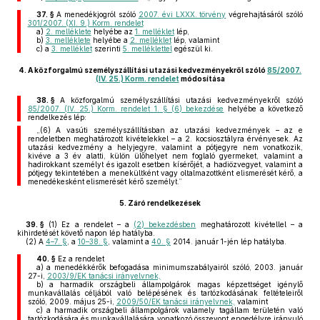
37. §
A menedékjogról szóló
2007. évi LXXX. törvény
végrehajtásáról szóló
301/2007. (XI. 9.) Korm. rendelet
a)
2. melléklete
helyébe az
1. melléklet
lép,
b)
3. melléklete
helyébe a
2. melléklet
lép, valamint
c)
a
3. melléklet
szerinti
5. melléklettel
egészül ki.
4.
A közforgalmú személyszállítási utazási kedvezményekről szóló
85/2007.
(IV. 25.) Korm. rendelet
módosítása
38. §
A közforgalmú személyszállítási utazási kedvezményekről szóló
85/2007. (IV. 25.) Korm. rendelet 1. § (6) bekezdése
helyébe a következő
rendelkezés lép:
„(6) A vasúti személyszállításban az utazási kedvezmények – az e
rendeletben meghatározott kivételekkel – a 2. kocsiosztályra érvényesek. Az
utazási kedvezmény a helyjegyre, valamint a pótjegyre nem vonatkozik,
kivéve a 3 év alatti, külön ülőhelyet nem foglaló gyermeket, valamint a
hadirokkant személyt és igazolt esetben kísérőjét, a hadiözvegyet, valamint a
pótjegy tekintetében a menekültként vagy oltalmazottként elismerését kérő, a
menedékesként elismerését kérő személyt.”
5.
Záró rendelkezések
39. §
(1)
Ez a rendelet – a
(2) bekezdésben
meghatározott kivétellel – a
kihirdetését követő napon lép hatályba.
(2)
A
4–7. §
, a
10–38. §
, valamint a
40. §
2014. január 1-jén lép hatályba.
40. §
Ez a rendelet
a)
a menedékkérők befogadása minimumszabályairól szóló, 2003. január
27-i,
2003/9/EK tanácsi irányelvnek,
b)
a harmadik országbeli állampolgárok magas képzettséget igénylő
munkavállalás céljából való belépésének és tartózkodásának feltételeiről
szóló, 2009. május 25-i,
2009/50/EK tanácsi irányelvnek,
valamint
c)
a harmadik országbeli állampolgárok valamely tagállam területén való
tartózkodására és munkavállalására vonatkozó összevont engedélyre irányuló