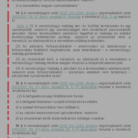
és kötelezettségeire irányuló tájékoztatására; valamint
e)
a menedékes magyar nyelvoktatására.”
14. §
A menedékjogról szóló
2007. évi LXXX. törvény
végrehajtásáról szóló
301/2007. (XI. 9.) Korm. rendelet III. Fejezete
a következő
14/A. §-sal
egészül
ki:
„
14/A. §
(1) A menekültügyi hatóság bel- és külföldi természetes és jogi
személyektől, valamint jogi személyiséggel nem rendelkező szervezetektől
pénzbeli, illetve természetbeni adományt fogadhat el hatósági és ellátási
tevékenysége feltételeinek javítása, valamint az elismerését kérő, a
menekült, az oltalmazott és a menedékes ellátása érdekében.
(2) Az adomány felhasználásáról – amennyiben az adományozó a
felhasználás feltételeit meghatározta, azok betartásával – a menekültügyi
hatóság gondoskodik.
(3) Az elismerését kérő, a menekült, az oltalmazott és a menedékes a
menekültügyi hatóság döntése alapján részesül a felajánlott adományból.
(4) A menekültügyi hatóság a pénzbeli és a természetbeni adományokról,
valamint azok felhasználásáról – személyes adatokat nem tartalmazó –
elkülönített nyilvántartást vezet.”
15. §
A menedékjogról szóló
2007. évi LXXX. törvény
végrehajtásáról szóló
301/2007. (XI. 9.) Korm. rendelet 15. § (2) bekezdése
helyébe a következő
rendelkezés lép:
„(2) A befogadás anyagi feltételeinek formái:
a)
a befogadó állomáson nyújtott elhelyezés és ellátás,
b)
a szabad felhasználású havi költőpénz,
c)
az utazási kedvezmények igénybevétele, valamint
d)
az elismerését kérők köztemetésének költségei viselése.”
16. §
A menedékjogról szóló
2007. évi LXXX. törvény
végrehajtásáról szóló
301/2007. (XI. 9.) Korm. rendelet 29. § (1) bekezdése
helyébe a következő
rendelkezés lép: