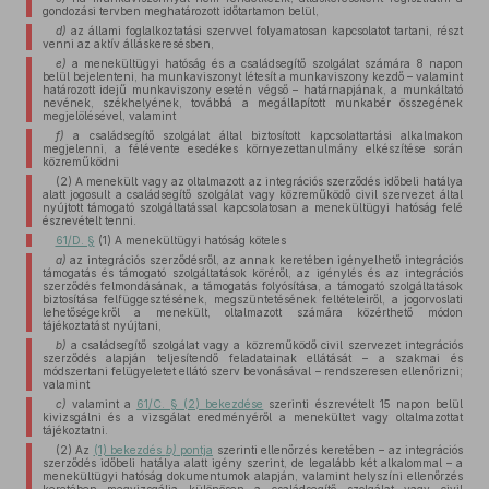
gondozási tervben meghatározott időtartamon belül,
d)
az állami foglalkoztatási szervvel folyamatosan kapcsolatot tartani, részt
venni az aktív álláskeresésben,
e)
a menekültügyi hatóság és a családsegítő szolgálat számára 8 napon
belül bejelenteni, ha munkaviszonyt létesít a munkaviszony kezdő – valamint
határozott idejű munkaviszony esetén végső – határnapjának, a munkáltató
nevének, székhelyének, továbbá a megállapított munkabér összegének
megjelölésével, valamint
f)
a családsegítő szolgálat által biztosított kapcsolattartási alkalmakon
megjelenni, a félévente esedékes környezettanulmány elkészítése során
közreműködni
(2) A menekült vagy az oltalmazott az integrációs szerződés időbeli hatálya
alatt jogosult a családsegítő szolgálat vagy közreműködő civil szervezet által
nyújtott támogató szolgáltatással kapcsolatosan a menekültügyi hatóság felé
észrevételt tenni.
61/D. §
(1) A menekültügyi hatóság köteles
a)
az integrációs szerződésről, az annak keretében igényelhető integrációs
támogatás és támogató szolgáltatások köréről, az igénylés és az integrációs
szerződés felmondásának, a támogatás folyósítása, a támogató szolgáltatások
biztosítása felfüggesztésének, megszüntetésének feltételeiről, a jogorvoslati
lehetőségekről a menekült, oltalmazott számára közérthető módon
tájékoztatást nyújtani,
b)
a családsegítő szolgálat vagy a közreműködő civil szervezet integrációs
szerződés alapján teljesítendő feladatainak ellátását – a szakmai és
módszertani felügyeletet ellátó szerv bevonásával – rendszeresen ellenőrizni;
valamint
c)
valamint a
61/C. § (2) bekezdése
szerinti észrevételt 15 napon belül
kivizsgálni és a vizsgálat eredményéről a menekültet vagy oltalmazottat
tájékoztatni.
(2) Az
(1) bekezdés
b)
pontja
szerinti ellenőrzés keretében – az integrációs
szerződés időbeli hatálya alatt igény szerint, de legalább két alkalommal – a
menekültügyi hatóság dokumentumok alapján, valamint helyszíni ellenőrzés