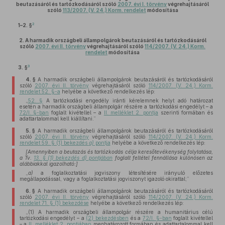
beutazásáról és tartózkodásáról szóló
2007. évi I. törvény
végrehajtásáról
szóló
113/2007. (V. 24.) Korm. rendelet
módosítása
2
1–2. §
2.
A harmadik országbeli állampolgárok beutazásáról és tartózkodásáról
szóló
2007. évi II. törvény
végrehajtásáról szóló
114/2007. (V. 24.) Korm.
rendelet
módosítása
3
3. §
4. §
A harmadik országbeli állampolgárok beutazásáról és tartózkodásáról
szóló
2007. évi II. törvény
végrehajtásáról szóló
114/2007. (V. 24.) Korm.
rendelet 52. §-a
helyébe a következő rendelkezés lép:
„
52. §
A tartózkodási engedély iránti kérelemnek helyt adó határozat
esetén a harmadik országbeli állampolgár részére a tartózkodási engedélyt – a
72/I. §-ban
foglalt kivétellel – a
II. melléklet 2. pontja
szerinti formában és
adattartalommal kell kiállítani.”
5. §
A harmadik országbeli állampolgárok beutazásáról és tartózkodásáról
szóló
2007. évi II. törvény
végrehajtásáról szóló
114/2007. (V. 24.) Korm.
rendelet 59. § (1) bekezdés
a)
pontja
helyébe a következő rendelkezés lép:
[Amennyiben a beutazás és tartózkodás célja keresőtevékenység folytatása,
a Tv.
13. § (1) bekezdés d) pontjában
foglalt feltétel fennállása különösen az
alábbiakkal igazolható:]
„
a)
a foglalkoztatási jogviszony létesítésére irányuló előzetes
megállapodással, vagy a foglalkoztatási jogviszonyt igazoló okirattal;”
6. §
A harmadik országbeli állampolgárok beutazásáról és tartózkodásáról
szóló
2007. évi II. törvény
végrehajtásáról szóló
114/2007. (V. 24.) Korm.
rendelet 71. § (1) bekezdése
helyébe a következő rendelkezés lép:
„(1) A harmadik országbeli állampolgár részére a humanitárius célú
tartózkodási engedélyt – a
(2) bekezdésben
és a
72/I. §-ban
foglalt kivétellel
– a
II. melléklet 2. pontjában
meghatározott formában és adattartalommal kell