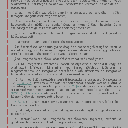
hogy az integrációs támogatás folyósítása ezen feltételének a menekült vagy
oltalmazott a szükséges okmányok beszerzését követően haladéktalanul
eleget tesz,
e)
az integrációs szerződés alapján a családsegítés keretében nyújtott
támogató szolgáltatások megnevezését,
f)
a családsegítő szolgálat és a menekült vagy oltalmazott közötti
kapcsolattartás módját és gyakoriságát, a menekültügyi hatóság és a
családsegítő szolgálat kapcsolattartójának megnevezését,
g)
a menekült vagy az oltalmazott integrációs szerződésből eredő jogait és
kötelezettségeit,
h)
a menekültügyi hatóság jogait és kötelezettségeit,
i)
tájékoztatást a menekültügyi hatóság és a családsegítő szolgálat közötti, a
menekült vagy az oltalmazott integrációs szerződésével összefüggő adatokat
érintő kapcsolattartás módjáról és gyakoriságáról, valamint
j)
az integrációs szerződés módosítására vonatkozó szabályokat.
(2) Az integrációs szerződés időbeli hatályaként a menekült vagy az
oltalmazott kifejezett kérelmére két évnél rövidebb időtartam is
meghatározható. Az integrációs szerződés eltérő időtartama az integrációs
támogatás összegét és folyósításának ütemezését nem érinti.
(3) Az integrációs szerződés szerinti feladatokat a családsegítő szolgálat a
Tv.
32/C. §-a
, továbbá e rendelet rendelkezései alapján köteles ellátni. A
családsegítő szolgálat fenntartója a Tv.
32/C. §-a
alapján a feladat ellátására
a jogszabályban meghatározott feladatellátási megállapodás keretében a Tv.
32/C. § (1) bekezdése
alapján közreműködő civil szervezet (a továbbiakban:
közreműködő civil szervezet) is bevonhat.
61/C. §
(1) A menekült vagy az oltalmazott az integrációs szerződés időbeli
hatálya alatt köteles
a)
lakóhelyét a menekültügyi hatóság és a családsegítő szolgálat számára
bejelenteni,
b)
közreműködni az integrációs szerződésben foglaltak, továbbá a
gondozási tervben kitűzött célok megvalósításában,
c)
ha munkaviszonnyal nem rendelkezik, álláskeresőként regisztrálni a