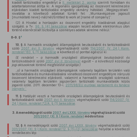
kiadott tartózkodási engedélyt a
II. melléklet 2. pontja
szerinti formában és
adattartalommal állítja ki. A regionális igazgatóság az összevont kérelmezési
eljárásban kiadott tartózkodási engedély okmány hátoldali „Megjegyzések”
rovatába a következő adatokat tünteti fel: „Munkavégzésre jogosult
[munkáltató neve]-nál/nél/Entitled to work at [name of company]”.
(2) A Hivatal a honlapján az összevont engedély kiadásának alapjául
szolgáló, a Tv.
96. § (4) bekezdése
alapján kezelt adatok elektronikus úton
történő ellenőrzését biztosítja a személyes adatok sérelme nélkül.”
4
8–9. §
10. §
A harmadik országbeli állampolgárok beutazásáról és tartózkodásáról
szóló
2007. évi II. törvény
végrehajtásáról szóló
114/2007. (V. 24.) Korm.
rendelet 183. § (1) bekezdése
a következő
o)
ponttal egészül ki:
(E rendelet – a harmadik országbeli állampolgárok beutazásáról és
tartózkodásáról szóló
2007. évi II. törvénnyel
együtt – a következő közösségi
jogi aktusoknak történő megfelelést szolgálja:)
„
o)
a harmadik országbeli állampolgárok valamely tagállam területén való
tartózkodására és munkavállalására vonatkozó összevont engedélyre irányuló
összevont kérelmezési eljárásról, valamint a harmadik országból származó,
valamely tagállam területén jogszerűen tartózkodó munkavállalók közös
jogairól szóló, 2011. december 13-i,
2011/98/EU európai parlamenti és tanácsi
irányelv.”
11. §
Hatályát veszti a harmadik országbeli állampolgárok beutazásáról és
tartózkodásáról szóló
2007. évi II. törvény
végrehajtásáról szóló
114/2007. (V.
24.) Korm. rendelet 72/A. § (1) bekezdése
.
3.
A menedékjogról szóló
2007. évi LXXX. törvény
végrehajtásáról szóló
301/2007. (XI. 9.) Korm. rendelet
módosítása
12. §
A menedékjogról szóló
2007. évi LXXX. törvény
végrehajtásáról szóló
301/2007. (XI. 9.) Korm. rendelet 12. § (1)–(2) bekezdése
helyébe a következő
rendelkezés lép: