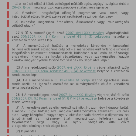
b)
a területi ellátási kötelezettséggel működő egészségügyi szolgáltatónál a
26–27. §-ban
meghatározott egészségügyi ellátást vesz igénybe,
c)
társadalmi integrációját elősegítő programban vesz részt, vagy
integrációját elősegítő civil szervezet segítségét veszi igénybe, vagy
d)
lakhatása megoldása érdekében, álláskeresés vagy munkavégzés
céljából utazik.”
27. §
(1)
A menedékjogról szóló
2007. évi LXXX. törvény
végrehajtásáról
szóló
301/2007. (XI. 9.) Korm. rendelet 49. § (1) bekezdése
helyébe a
következő rendelkezés lép:
„(1) A menekültügyi hatóság a menedékes kérelmére – társadalmi
beilleszkedésének elősegítése céljából – a menedékesként történő elismerést
megelőzően keletkezett dokumentumok, különösen a születési és házassági
anyakönyvi kivonat, az iskolai végzettséget, vagy szakképesítést igazoló
okiratok magyar nyelvre történő fordításának költségét átvállalja.”
(2)
A menedékjogról szóló
2007. évi LXXX. törvény
végrehajtásáról szóló
301/2007. (XI. 9.) Korm. rendelet 49. § (4) bekezdése
helyébe a következő
rendelkezés lép:
„(4) Ha a menedékes a
(3) bekezdés
b)
pontja
szerinti igazolással nem
rendelkezik, az igazolás csatolását az okmányfordítás céljára vonatkozó
nyilatkozata pótolja.”
28. §
A menedékjogról szóló
2007. évi LXXX. törvény
végrehajtásáról szóló
301/2007. (XI. 9.) Korm. rendelet 51. § (1)–(2) bekezdése
helyébe a következő
rendelkezés lép:
„(1) A menedékesnek az elismeréstől számított huszonnégy hónapon belül,
a menekültügyi hatóság által megjelölt intézményben szervezett 520 órás
alap-, vagy középfokú magyar nyelvi oktatáson való részvétele díjmentes, ha
tanulmányait az intézmény által meghatározott feltételek szerint,
folyamatosan végzi, vagy a nyelvi szolgáltató által előírt
vizsgakövetelményeknek eleget tesz.
(2) Díjmentes