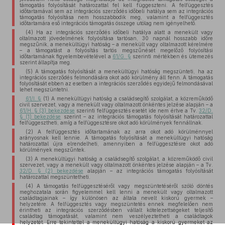
támogatás folyósítását határozattal fel kell függeszteni. A felfüggesztés
időtartamával sem az integrációs szerződés időbeli hatálya sem az integrációs
támogatás folyósítása nem hosszabbodik meg, valamint a felfüggesztés
időtartamára eső integrációs támogatás összege utólag nem igényelhető.
(4) Ha az integrációs szerződés időbeli hatálya alatt a menekült vagy
oltalmazott jövedelmének folyósítása tartósan, 30 napnál hosszabb időre
megszűnik, a menekültügyi hatóság – a menekült vagy oltalmazott kérelmére
– a támogatást a folyósítás tartós megszűnését megelőző folyósítási
időtartamának figyelembevételével a
61/G. §
szerinti mértékben és ütemezés
szerint állapítja meg.
(5) A támogatás folyósítását a menekültügyi hatóság megszünteti, ha az
integrációs szerződés felmondására okot adó körülmény áll fenn. A támogatás
folyósítását ebben az esetben a integrációs szerződés egyidejű felmondásával
lehet megszüntetni.
61/I. §
(1) A menekültügyi hatóság a családsegítő szolgálat, a közreműködő
civil szervezet, vagy a menekült vagy oltalmazott önkéntes jelzése alapján – a
61/H. § (3) bekezdése
szerinti felfüggesztés esetét ide nem értve a Tv.
32/D.
§ (1) bekezdése
szerint – az integrációs támogatás folyósítását határozattal
felfüggesztheti, amíg a felfüggesztésre okot adó körülmények fennállnak.
(2) A felfüggesztés időtartamának az arra okot adó körülménnyel
arányosnak kell lennie. A támogatás folyósítását a menekültügyi hatóság
határozattal újra elrendelheti, amennyiben a felfüggesztésre okot adó
körülmények megszűntek.
(3) A menekültügyi hatóság a családsegítő szolgálat, a közreműködő civil
szervezet, vagy a menekült vagy oltalmazott önkéntes jelzése alapján – a Tv.
32/D. § (2) bekezdése
alapján – az integrációs támogatás folyósítását
határozattal megszüntetheti.
(4) A támogatás felfüggesztéséről vagy megszüntetéséről szóló döntés
meghozatala során figyelemmel kell lenni a menekült vagy oltalmazott
családtagjainak – így különösen az általa nevelt kiskorú gyermek –
helyzetére. A felfüggesztés vagy megszüntetés ennek megfelelően nem
érintheti az integrációs szerződésben vállalt kötelezettségeket teljesítő
családtag támogatását, valamint nem veszélyeztetheti a családtagok
helyzetét. Erre tekintettel a menekültügyi hatóság a kiskorú gyermeket az