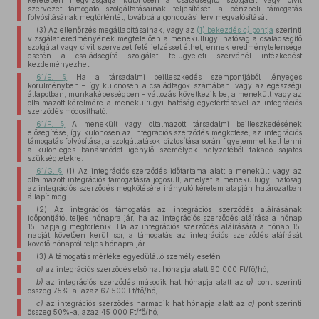
keretében megvizsgálja különösen a családsegítő szolgálat vagy civil
szervezet támogató szolgáltatásainak teljesítését, a pénzbeli támogatás
folyósításának megtörténtét, továbbá a gondozási terv megvalósítását.
(3) Az ellenőrzés megállapításainak, vagy az
(1) bekezdés
c)
pontja
szerinti
vizsgálat eredményének megfelelően a menekültügyi hatóság a családsegítő
szolgálat vagy civil szervezet felé jelzéssel élhet, ennek eredménytelensége
esetén a családsegítő szolgálat felügyeleti szervénél intézkedést
kezdeményezhet.
61/E. §
Ha a társadalmi beilleszkedés szempontjából lényeges
körülményben – így különösen a családtagok számában, vagy az egészségi
állapotban, munkaképességben – változás következik be, a menekült vagy az
oltalmazott kérelmére a menekültügyi hatóság egyetértésével az integrációs
szerződés módosítható.
61/F. §
A menekült vagy oltalmazott társadalmi beilleszkedésének
elősegítése, így különösen az integrációs szerződés megkötése, az integrációs
támogatás folyósítása, a szolgáltatások biztosítása során figyelemmel kell lenni
a különleges bánásmódot igénylő személyek helyzetéből fakadó sajátos
szükségletekre.
61/G. §
(1) Az integrációs szerződés időtartama alatt a menekült vagy az
oltalmazott integrációs támogatásra jogosult, amelyet a menekültügyi hatóság
az integrációs szerződés megkötésére irányuló kérelem alapján határozatban
állapít meg.
(2) Az integrációs támogatás az integrációs szerződés aláírásának
időpontjától teljes hónapra jár, ha az integrációs szerződés aláírása a hónap
15. napjáig megtörténik. Ha az integrációs szerződés aláírására a hónap 15.
napját követően kerül sor, a támogatás az integrációs szerződés aláírását
követő hónaptól teljes hónapra jár.
(3) A támogatás mértéke egyedülálló személy esetén
a)
az integrációs szerződés első hat hónapja alatt 90 000 Ft/fő/hó,
b)
az integrációs szerződés második hat hónapja alatt az
a)
pont szerinti
összeg 75%-a, azaz 67 500 Ft/fő/hó,
c)
az integrációs szerződés harmadik hat hónapja alatt az
a)
pont szerinti
összeg 50%-a, azaz 45 000 Ft/fő/hó,