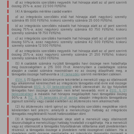
d)
az integrációs szerződés negyedik hat hónapja alatt az
a)
pont szerinti
összeg 25%-a, azaz 22 500 Ft/fő/hó.
(4) A támogatás mértéke család esetén
a)
az integrációs szerződés első hat hónapja alatt nagykorú személy
számára 85 000 Ft/fő/hó, kiskorú személy számára 25 000 Ft/fő/hó,
b)
az integrációs szerződés második hat hónapja alatt az
a)
pont szerinti
összeg 75%-a, azaz nagykorú személy számára 63 750 Ft/fő/hó, kiskorú
személy számára 18 750 Ft/fő/hó,
c)
az integrációs szerződés harmadik hat hónapja alatt az
a)
pont szerinti
összeg 50%-a, azaz nagykorú személy számára 42 500 Ft/fő/hó, kiskorú
személy számára 12 500 Ft/fő/hó,
d)
az integrációs szerződés negyedik hat hónapja alatt az
a)
pont szerinti
összeg 25%-a, azaz nagykorú személy számára 21 250 Ft/fő/hó, kiskorú
személy számára 6250 Ft/fő/hó.
(5) A családok számára nyújtott támogatás havi összege nem haladhatja
meg összességében a 215 000 Ft-ot. Amennyiben a családtagok száma
alapján a család számára maximálisan ez az összeg állapítható meg, a
támogatás összege hathavonta a
(4) bekezdés
szerinti mértékben csökken.
61/H. §
(1) Egyéni körülményeire tekintettel a menekült vagy az oltalmazott
egy alkalommal kérelmezheti az integrációs támogatás első évre eső összege
folyósításának
61/G. § (3) bekezdésétől
eltérő ütemezését. Az így folyósított
támogatás havi összege azonban nem lehet kevesebb, mint a
61/G. § (3)
bekezdésében
a második hat hónapra megállapított havi támogatási összeg
90%-a. A
112. § (1) bekezdés
b)–d)
pontja
alapján integrációs támogatásra
jogosult személy vagy család esetében az átütemezés nem alkalmazható.
(2) Az átütemezés iránti igényt az integrációs szerződés megkötése iránti
kérelemben kell jelezni, amelyről a menekültügyi hatóság az integrációs
támogatás megítéléséről hozott határozatában dönt.
(3) A támogatás folyósításának ideje alatt a menekült vagy oltalmazott
rászorultságát a menekültügyi hatóság hivatalból vizsgálhatja. Ha a menekült
vagy az oltalmazott a támogatás folyósításának időtartama alatt jövedelemben
részesül, a támogatás összege a jövedelem nettó összegével csökken. Ha a
jövedelem nettó összege meghaladja az integrációs támogatás összegét a