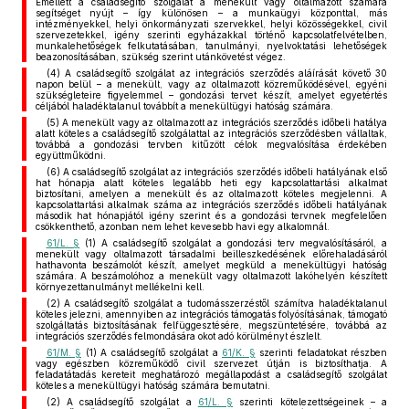
Emellett a családsegítő szolgálat a menekült vagy oltalmazott számára
segítséget nyújt – így különösen – a munkaügyi központtal, más
intézményekkel, helyi önkormányzati szervekkel, helyi közösségekkel, civil
szervezetekkel, igény szerinti egyházakkal történő kapcsolatfelvételben,
munkalehetőségek felkutatásában, tanulmányi, nyelvoktatási lehetőségek
beazonosításában, szükség szerint utánkövetést végez.
(4) A családsegítő szolgálat az integrációs szerződés aláírását követő 30
napon belül – a menekült, vagy az oltalmazott közreműködésével, egyéni
szükségleteire figyelemmel – gondozási tervet készít, amelyet egyetértés
céljából haladéktalanul továbbít a menekültügyi hatóság számára.
(5) A menekült vagy az oltalmazott az integrációs szerződés időbeli hatálya
alatt köteles a családsegítő szolgálattal az integrációs szerződésben vállaltak,
továbbá a gondozási tervben kitűzött célok megvalósítása érdekében
együttműködni.
(6) A családsegítő szolgálat az integrációs szerződés időbeli hatályának első
hat hónapja alatt köteles legalább heti egy kapcsolattartási alkalmat
biztosítani, amelyen a menekült és az oltalmazott köteles megjelenni. A
kapcsolattartási alkalmak száma az integrációs szerződés időbeli hatályának
második hat hónapjától igény szerint és a gondozási tervnek megfelelően
csökkenthető, azonban nem lehet kevesebb havi egy alkalomnál.
61/L. §
(1) A családsegítő szolgálat a gondozási terv megvalósításáról, a
menekült vagy oltalmazott társadalmi beilleszkedésének előrehaladásáról
hathavonta beszámolót készít, amelyet megküld a menekültügyi hatóság
számára. A beszámolóhoz a menekült vagy oltalmazott lakóhelyén készített
környezettanulmányt mellékelni kell.
(2) A családsegítő szolgálat a tudomásszerzéstől számítva haladéktalanul
köteles jelezni, amennyiben az integrációs támogatás folyósításának, támogató
szolgáltatás biztosításának felfüggesztésére, megszüntetésére, továbbá az
integrációs szerződés felmondására okot adó körülményt észlelt.
61/M. §
(1) A családsegítő szolgálat a
61/K. §
szerinti feladatokat részben
vagy egészben közreműködő civil szervezet útján is biztosíthatja. A
feladatátadás kereteit meghatározó megállapodást a családsegítő szolgálat
köteles a menekültügyi hatóság számára bemutatni.
(2) A családsegítő szolgálat a
61/L. §
szerinti kötelezettségeinek – a