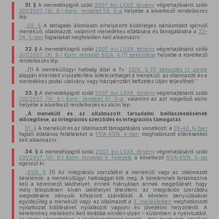
31. §
A menedékjogról szóló
2007. évi LXXX. törvény
végrehajtásáról szóló
301/2007. (XI. 9.) Korm. rendelet 59. §-a
helyébe a következő rendelkezés
lép:
„
59. §
A befogadó állomáson elhelyezett különleges bánásmódot igénylő
menekült, oltalmazott, valamint menedékes ellátására és támogatására a
32–
34. §-ban
foglaltakat megfelelően kell alkalmazni.”
32. §
A menedékjogról szóló
2007. évi LXXX. törvény
végrehajtásáról szóló
301/2007. (XI. 9.) Korm. rendelet 60/A. § (1) bekezdése
helyébe a következő
rendelkezés lép:
„(1) A menekültügyi hatóság által a Tv.
32/A. § (1) bekezdés
c)
pontja
alapján elrendelt visszatérítési kötelezettséget a menekült, az oltalmazott és a
menedékes postai utalvány vagy házipénztári befizetés útján teljesítheti.”
33. §
A menedékjogról szóló
2007. évi LXXX. törvény
végrehajtásáról szóló
301/2007. (XI. 9.) Korm. rendelet 61. §-a
, valamint az azt megelőző alcím
helyébe a következő rendelkezés és alcím lép:
„A menekült és az oltalmazott társadalmi beilleszkedésének
elősegítése, az integrációs szerződés és integrációs támogatás
61. §
A menekült és az oltalmazott támogatására vonatkozó, a
38–40. §-ban
foglalt általános feltételeket a
61/A–61/N. §-ban
meghatározott eltérésekkel
kell alkalmazni.”
34. §
A menedékjogról szóló
2007. évi LXXX. törvény
végrehajtásáról szóló
301/2007. (XI. 9.) Korm. rendelet V. Fejezete
a következő
61/A–61/N. §-sal
egészül ki:
„
61/A. §
(1) Az integrációs szerződést a menekült vagy az oltalmazott
kérelemre, a menekültügyi hatósággal köti meg. A kérelemnek tartalmaznia
kell a kérelmező lakóhelyét, ennek hiányában annak megjelölését, hogy
mely településen kíván lakóhelyet létesíteni, az integrációs szerződés
megkötésére irányuló kifejezett szándékát. A kérelem benyújtásával
egyidejűleg a menekült vagy az oltalmazott a
3. mellékletben
meghatározott
nyilatkozat kitöltésével nyilatkozik vagyoni és jövedelmi helyzetéről. A
kérelemhez mellékelni kell továbbá minden olyan – különösen a nyelvtudást,