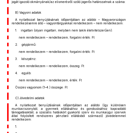
jogát igazoló okmányának/az elismerésről szóló jogerős határozatnak a száma:
B) Vagyoni adatok
A nyilatkozat benyújtásának időpontjában az alábbi – Magyarországon
rendelkezésemre álló – vagyontárgyakkal rendelkezem – nem rendelkezem:
1. ingatlan (olyan ingatlan, melyben nem lakik életvitelszerűen):
nem rendelkezem – rendelkezem, forgalmi érték: Ft
2. gépjármű:
nem rendelkezem – rendelkezem, forgalmi érték: Ft
3. készpénz:
nem rendelkezem – rendelkezem, összeg: Ft
4. egyéb:
nem rendelkezem – rendelkezem, érték: Ft
Összes vagyonom (1–4.) összege: Ft
C) Jövedelmi adatok
A nyilatkozat benyújtásának időpontjában az alábbi (így különösen
munkaviszonyból, a gyermek ellátásához és gondozásához kapcsolódó
támogatásokból, a szociális hatáskört gyakorló szerv és munkaügyi szervek
által folyósított rendszeres pénzbeli ellátásból származó) jövedelemmel
rendelkezem:
1.