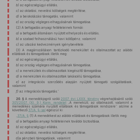
b)
az egészségügyi ellátás,
c)
az oktatási, nevelési költségek megtérítése,
d)
a beiskolázási támogatás, valamint
e)
az ország végleges elhagyásának támogatása.
(2) A befogadás anyagi feltételeinek formái:
a)
a befogadó állomáson nyújtott elhelyezés és ellátás,
b)
a szabad felhasználású havi költőpénz, valamint
c)
az utazási kedvezmények igénybevétele.
(3) A magánszálláson tartózkodó menekültet és oltalmazottat az alábbi
ellátások és támogatások illetik meg:
a)
az egészségügyi ellátás,
b)
az ország végleges elhagyásának támogatása,
c)
a menekültek és oltalmazottak kiegészítő támogatása,
d)
a menekültek és oltalmazottak lakáscélú támogatása,
e)
az integrációs szerződés alapján nyújtott támogató szolgáltatások,
valamint
f)
az integrációs támogatás.”
20. §
A menedékjogról szóló
2007. évi LXXX. törvény
végrehajtásáról szóló
301/2007. (XI. 9.) Korm. rendelet
„A menekült, az oltalmazott, valamint a
menedékes számára nyújtott ellátások és támogatások rendszere” alcíme a
következő
37/A. §-sal
egészül ki:
„
37/A. §
(1) A menedékest az alábbi ellátások és támogatások illetik meg:
a)
a befogadás anyagi feltételeinek további biztosítása,
b)
az egészségügyi ellátás,
c)
az oktatási, nevelési költségek megtérítése,
d)a pénzbeli támogatások, valamint