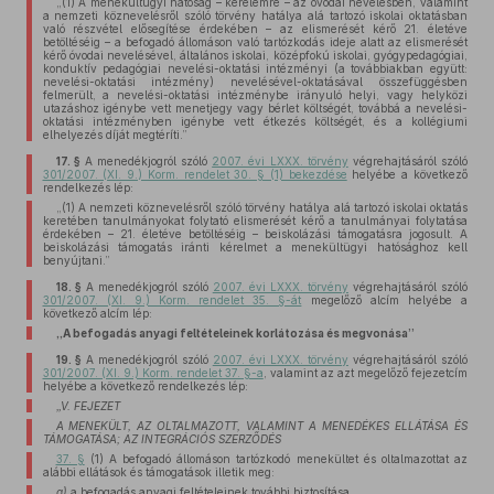
„(1) A menekültügyi hatóság – kérelemre – az óvodai nevelésben, valamint
a nemzeti köznevelésről szóló törvény hatálya alá tartozó iskolai oktatásban
való részvétel elősegítése érdekében – az elismerését kérő 21. életéve
betöltéséig – a befogadó állomáson való tartózkodás ideje alatt az elismerését
kérő óvodai nevelésével, általános iskolai, középfokú iskolai, gyógypedagógiai,
konduktív pedagógiai nevelési-oktatási intézményi (a továbbiakban együtt:
nevelési-oktatási intézmény) nevelésével-oktatásával összefüggésben
felmerült, a nevelési-oktatási intézménybe irányuló helyi, vagy helyközi
utazáshoz igénybe vett menetjegy vagy bérlet költségét, továbbá a nevelési-
oktatási intézményben igénybe vett étkezés költségét, és a kollégiumi
elhelyezés díját megtéríti.”
17. §
A menedékjogról szóló
2007. évi LXXX. törvény
végrehajtásáról szóló
301/2007. (XI. 9.) Korm. rendelet 30. § (1) bekezdése
helyébe a következő
rendelkezés lép:
„(1) A nemzeti köznevelésről szóló törvény hatálya alá tartozó iskolai oktatás
keretében tanulmányokat folytató elismerését kérő a tanulmányai folytatása
érdekében – 21. életéve betöltéséig – beiskolázási támogatásra jogosult. A
beiskolázási támogatás iránti kérelmet a menekültügyi hatósághoz kell
benyújtani.”
18. §
A menedékjogról szóló
2007. évi LXXX. törvény
végrehajtásáról szóló
301/2007. (XI. 9.) Korm. rendelet 35. §-át
megelőző alcím helyébe a
következő alcím lép:
„A befogadás anyagi feltételeinek korlátozása és megvonása”
19. §
A menedékjogról szóló
2007. évi LXXX. törvény
végrehajtásáról szóló
301/2007. (XI. 9.) Korm. rendelet 37. §-a
, valamint az azt megelőző fejezetcím
helyébe a következő rendelkezés lép:
„V. FEJEZET
A MENEKÜLT, AZ OLTALMAZOTT, VALAMINT A MENEDÉKES ELLÁTÁSA ÉS
TÁMOGATÁSA; AZ INTEGRÁCIÓS SZERZŐDÉS
37. §
(1) A befogadó állomáson tartózkodó menekültet és oltalmazottat az
alábbi ellátások és támogatások illetik meg:
a)
a befogadás anyagi feltételeinek további biztosítása,