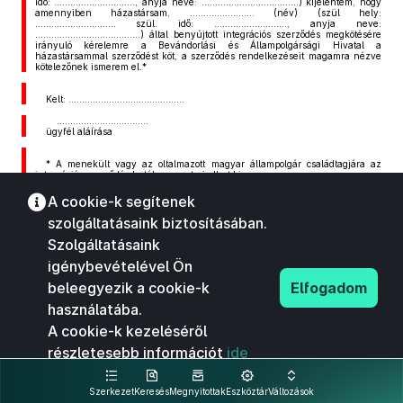
idő: …………………………, anyja neve: ………………………………) kijelentem, hogy
amennyiben házastársam, …………………… (név) (szül hely:
………………………… szül. idő: ………………………, anyja neve:
…………………………………) által benyújtott integrációs szerződés megkötésére
irányuló kérelemre a Bevándorlási és Állampolgársági Hivatal a
házastársammal szerződést köt, a szerződés rendelkezéseit magamra nézve
kötelezőnek ismerem el.*
Kelt: …………………………………….
…………………………….
ügyfél aláírása
* A menekült vagy az oltalmazott magyar állampolgár családtagjára az
integrációs szerződés hatálya nem terjedhet ki.
”
A cookie-k segítenek
szolgáltatásaink biztosításában.
Szolgáltatásaink
igénybevételével Ön
beleegyezik a cookie-k
Elfogadom
használatába.
A cookie-k kezeléséről
részletesebb információt
ide
kattintva olvashat.
Szerkezet
Keresés
Megnyitottak
Eszköztár
Változások