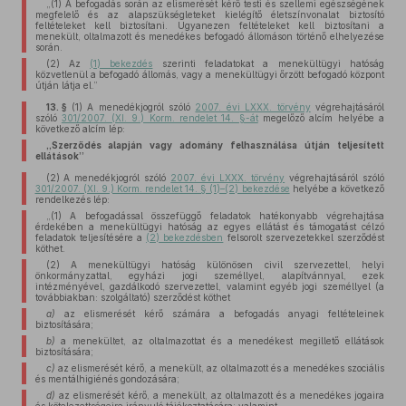
„(1) A befogadás során az elismerését kérő testi és szellemi egészségének
megfelelő és az alapszükségleteket kielégítő életszínvonalat biztosító
feltételeket kell biztosítani. Ugyanezen feltételeket kell biztosítani a
menekült, oltalmazott és menedékes befogadó állomáson történő elhelyezése
során.
(2) Az
(1) bekezdés
szerinti feladatokat a menekültügyi hatóság
közvetlenül a befogadó állomás, vagy a menekültügyi őrzött befogadó központ
útján látja el.”
13. §
(1)
A menedékjogról szóló
2007. évi LXXX. törvény
végrehajtásáról
szóló
301/2007. (XI. 9.) Korm. rendelet 14. §-át
megelőző alcím helyébe a
következő alcím lép:
„Szerződés alapján vagy adomány felhasználása útján teljesített
ellátások”
(2)
A menedékjogról szóló
2007. évi LXXX. törvény
végrehajtásáról szóló
301/2007. (XI. 9.) Korm. rendelet 14. § (1)–(2) bekezdése
helyébe a következő
rendelkezés lép:
„(1) A befogadással összefüggő feladatok hatékonyabb végrehajtása
érdekében a menekültügyi hatóság az egyes ellátást és támogatást célzó
feladatok teljesítésére a
(2) bekezdésben
felsorolt szervezetekkel szerződést
köthet.
(2) A menekültügyi hatóság különösen civil szervezettel, helyi
önkormányzattal, egyházi jogi személlyel, alapítvánnyal, ezek
intézményével, gazdálkodó szervezettel, valamint egyéb jogi személlyel (a
továbbiakban: szolgáltató) szerződést köthet
a)
az elismerését kérő számára a befogadás anyagi feltételeinek
biztosítására;
b)
a menekültet, az oltalmazottat és a menedékest megillető ellátások
biztosítására;
c)
az elismerését kérő, a menekült, az oltalmazott és a menedékes szociális
és mentálhigiénés gondozására;
d)
az elismerését kérő, a menekült, az oltalmazott és a menedékes jogaira