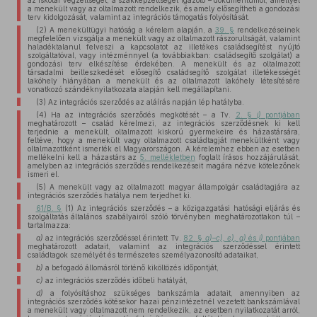
az iskolai végzettséget, a szakképzettséget igazoló – dokumentumot, amellyel
a menekült vagy az oltalmazott rendelkezik, és amely elősegítheti a gondozási
terv kidolgozását, valamint az integrációs támogatás folyósítását.
(2) A menekültügyi hatóság a kérelem alapján, a
39. §
rendelkezéseinek
megfelelően vizsgálja a menekült vagy az oltalmazott rászorultságát, valamint
haladéktalanul felveszi a kapcsolatot az illetékes családsegítést nyújtó
szolgáltatóval, vagy intézménnyel (a továbbiakban: családsegítő szolgálat) a
gondozási terv elkészítése érdekében. A menekült és az oltalmazott
társadalmi beilleszkedését elősegítő családsegítő szolgálat illetékességét
lakóhely hiányában a menekült és az oltalmazott lakóhely létesítésére
vonatkozó szándéknyilatkozata alapján kell megállapítani.
(3) Az integrációs szerződés az aláírás napján lép hatályba.
(4) Ha az integrációs szerződés megkötését – a Tv.
2. §
j)
pontjában
meghatározott – család kérelmezi, az integrációs szerződésnek ki kell
terjednie a menekült, oltalmazott kiskorú gyermekeire és házastársára,
feltéve, hogy a menekült vagy oltalmazott családtagját menekültként vagy
oltalmazottként ismerték el Magyarországon. A kérelemhez ebben az esetben
mellékelni kell a házastárs az
5. mellékletben
foglalt írásos hozzájárulását,
amelyben az integrációs szerződés rendelkezéseit magára nézve kötelezőnek
ismeri el.
(5) A menekült vagy az oltalmazott magyar állampolgár családtagjára az
integrációs szerződés hatálya nem terjedhet ki.
61/B. §
(1) Az integrációs szerződés – a közigazgatási hatósági eljárás és
szolgáltatás általános szabályairól szóló törvényben meghatározottakon túl –
tartalmazza:
a)
az integrációs szerződéssel érintett Tv.
82. §
a)–c), e), g)
és
i)
pontjában
meghatározott adatait, valamint az integrációs szerződéssel érintett
családtagok személyét és természetes személyazonosító adataikat,
b)
a befogadó állomásról történő kiköltözés időpontját,
c)
az integrációs szerződés időbeli hatályát,
d)
a folyósításhoz szükséges bankszámla adatait, amennyiben az
integrációs szerződés kötésekor hazai pénzintézetnél vezetett bankszámlával
a menekült vagy oltalmazott nem rendelkezik, az esetben nyilatkozatát arról,