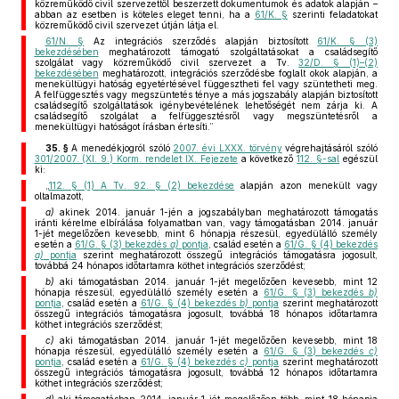
közreműködő civil szervezettől beszerzett dokumentumok és adatok alapján –
abban az esetben is köteles eleget tenni, ha a
61/K. §
szerinti feladatokat
közreműködő civil szervezet útján látja el.
61/N. §
Az integrációs szerződés alapján biztosított
61/K. § (3)
bekezdésében
meghatározott támogató szolgáltatásokat a családsegítő
szolgálat vagy közreműködő civil szervezet a Tv.
32/D. § (1)–(2)
bekezdésében
meghatározott, integrációs szerződésbe foglalt okok alapján, a
menekültügyi hatóság egyetértésével függesztheti fel vagy szüntetheti meg.
A felfüggesztés vagy megszüntetés ténye a más jogszabály alapján biztosított
családsegítő szolgáltatások igénybevételének lehetőségét nem zárja ki. A
családsegítő szolgálat a felfüggesztésről vagy megszüntetésről a
menekültügyi hatóságot írásban értesíti.”
35. §
A menedékjogról szóló
2007. évi LXXX. törvény
végrehajtásáról szóló
301/2007. (XI. 9.) Korm. rendelet IX. Fejezete
a következő
112. §-sal
egészül
ki:
„
112. § (1) A Tv. 92. § (2) bekezdése
alapján azon menekült vagy
oltalmazott,
a)
akinek 2014. január 1-jén a jogszabályban meghatározott támogatás
iránti kérelme elbírálása folyamatban van, vagy támogatásban 2014. január
1-jét megelőzően kevesebb, mint 6 hónapja részesül, egyedülálló személy
esetén a
61/G. § (3) bekezdés
a)
pontja
, család esetén a
61/G. § (4) bekezdés
a)
pontja
szerint meghatározott összegű integrációs támogatásra jogosult,
továbbá 24 hónapos időtartamra köthet integrációs szerződést;
b)
aki támogatásban 2014. január 1-jét megelőzően kevesebb, mint 12
hónapja részesül, egyedülálló személy esetén a
61/G. § (3) bekezdés
b)
pontja
, család esetén a
61/G. § (4) bekezdés
b)
pontja
szerint meghatározott
összegű integrációs támogatásra jogosult, továbbá 18 hónapos időtartamra
köthet integrációs szerződést;
c)
aki támogatásban 2014. január 1-jét megelőzően kevesebb, mint 18
hónapja részesül, egyedülálló személy esetén a
61/G. § (3) bekezdés
c)
pontja
, család esetén a
61/G. § (4) bekezdés
c)
pontja
szerint meghatározott
összegű integrációs támogatásra jogosult, továbbá 12 hónapos időtartamra
köthet integrációs szerződést;