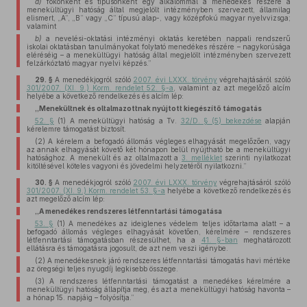
a)
fokonként és típusonként egy alkalommal a menedékes részére a
menekültügyi hatóság által megjelölt intézményben szervezett, államilag
elismert, „A”, „B” vagy „C” típusú alap-, vagy középfokú magyar nyelvvizsga;
valamint
b)
a nevelési-oktatási intézményi oktatás keretében nappali rendszerű
iskolai oktatásban tanulmányokat folytató menedékes részére – nagykorúsága
eléréséig – a menekültügyi hatóság által megjelölt intézményben szervezett
felzárkóztató magyar nyelvi képzés.”
29. §
A menedékjogról szóló
2007. évi LXXX. törvény
végrehajtásáról szóló
301/2007. (XI. 9.) Korm. rendelet 52. §-a
, valamint az azt megelőző alcím
helyébe a következő rendelkezés és alcím lép:
„Menekültnek és oltalmazottnak nyújtott kiegészítő támogatás
52. §
(1) A menekültügyi hatóság a Tv.
32/D. § (5) bekezdése
alapján
kérelemre támogatást biztosít.
(2) A kérelem a befogadó állomás végleges elhagyását megelőzően, vagy
az annak elhagyását követő két hónapon belül nyújtható be a menekültügyi
hatósághoz. A menekült és az oltalmazott a
3. melléklet
szerinti nyilatkozat
kitöltésével köteles vagyoni és jövedelmi helyzetéről nyilatkozni.”
30. §
A menedékjogról szóló
2007. évi LXXX. törvény
végrehajtásáról szóló
301/2007. (XI. 9.) Korm. rendelet 53. §-a
helyébe a következő rendelkezés és
azt megelőző alcím lép:
„A menedékes rendszeres létfenntartási támogatása
53. §
(1) A menedékes az ideiglenes védelem teljes időtartama alatt – a
befogadó állomás végleges elhagyását követően, kérelmére – rendszeres
létfenntartási támogatásban részesülhet, ha a
41. §-ban
meghatározott
ellátásra és támogatásra jogosult, de azt nem veszi igénybe.
(2) A menedékesnek járó rendszeres létfenntartási támogatás havi mértéke
az öregségi teljes nyugdíj legkisebb összege.
(3) A rendszeres létfenntartási támogatást a menedékes kérelmére a
menekültügyi hatóság állapítja meg, és azt a menekültügyi hatóság havonta –
a hónap 15. napjáig – folyósítja.”