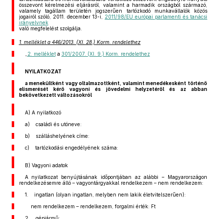
összevont kérelmezési eljárásról, valamint a harmadik országból származó,
valamely tagállam területén jogszerűen tartózkodó munkavállalók közös
jogairól szóló, 2011. december 13-i,
2011/98/EU európai parlamenti és tanácsi
irányelvnek
való megfelelést szolgálja.
1. melléklet a 446/2013. (XI. 28.) Korm. rendelethez
„
2. melléklet
a
301/2007. (XI. 9.) Korm. rendelethez
NYILATKOZAT
a menekültként vagy oltalmazottként, valamint menedékesként történő
elismerését kérő vagyoni és jövedelmi helyzetéről és az abban
bekövetkezett változásokról
A) A nyilatkozó
a) családi és utóneve:
b) szálláshelyének címe:
c) tartózkodási engedélyének száma:
B) Vagyoni adatok
A nyilatkozat benyújtásának időpontjában az alábbi – Magyarországon
rendelkezésemre álló – vagyontárgyakkal rendelkezem – nem rendelkezem:
1. ingatlan (olyan ingatlan, melyben nem lakik életvitelszerűen):
nem rendelkezem – rendelkezem, forgalmi érték: Ft
2. gépjármű: