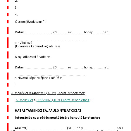
2.
3.
4.
Összes jövedelem: Ft
Dátum: ............................, 20............ év ............ hónap ......... nap.
............................................................................
a nyilatkozó
(törvényes képviselője) aláírása
A nyilatkozatot átvettem:
Dátum: ............................, 20............ év ............ hónap ......... nap.
............................................................................
a Hivatal képviselőjének aláírása
”
3. melléklet a 446/2013. (XI. 28.) Korm. rendelethez
„
5. melléklet
a
301/2007. (XI. 9.) Korm. rendelethez
HÁZASTÁRSI HOZZÁJÁRULÓ NYILATKOZAT
integrációs szerződés megkötésére irányuló kérelemhez
Alulírott, …………………………………… (szül. hely: ……………………………, szül.