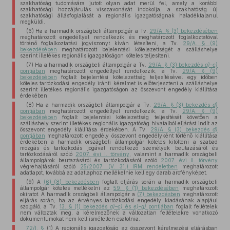
szakhatóság tudomására jutott olyan adat merül fel, amely a korábbi
szakhatósági hozzájárulás visszavonását indokolja, a szakhatóság új
szakhatósági állásfoglalását a regionális igazgatóságnak haladéktalanul
megküldi.
(6) Ha a harmadik országbeli állampolgár a Tv.
29/A. § (3) bekezdésében
meghatározott engedéllyel rendelkezik és meghatározott foglalkoztatóval
történő foglalkoztatási jogviszonyt kíván létesíteni, a Tv.
29/A. § (9)
bekezdésében
meghatározott bejelentési kötelezettségét a szálláshelye
szerint illetékes regionális igazgatóságon köteles teljesíteni.
(7) Ha a harmadik országbeli állampolgár a Tv.
29/A. § (3) bekezdés
a)–c)
pontjában
meghatározott engedéllyel rendelkezik, a Tv.
29/A. § (9)
bekezdésében
foglalt bejelentési kötelezettség teljesítésével egy időben
köteles tartózkodási engedély iránti kérelmet is előterjeszteni a szálláshelye
szerint illetékes regionális igazgatóságon az összevont engedély kiállítása
érdekében.
(8) Ha a harmadik országbeli állampolgár a Tv.
29/A. § (3) bekezdés
d)
pontjában
meghatározott engedéllyel rendelkezik, a Tv.
29/A. § (9)
bekezdésében
foglalt bejelentési kötelezettség teljesítését követően a
szálláshely szerint illetékes regionális igazgatóság hivatalból eljárást indít az
összevont engedély kiállítása érdekében. A Tv.
29/A. § (3) bekezdés
d)
pontjában
meghatározott engedély összevont engedélyként történő kiállítása
érdekében a harmadik országbeli állampolgár köteles kitölteni a szabad
mozgás és tartózkodás jogával rendelkező személyek beutazásáról és
tartózkodásáról szóló
2007. évi I. törvény
, valamint a harmadik országbeli
állampolgárok beutazásáról és tartózkodásáról szóló
2007. évi II. törvény
végrehajtásáról szóló
25/2007. (V. 31.) IRM rendeletben
meghatározott
adatlapot, továbbá az adatlaphoz mellékelnie kell egy darab arcfényképet.
(9) A
(6)–(8) bekezdésben
foglalt eljárás során a harmadik országbeli
állampolgár köteles mellékelni az
59. § (1) bekezdésében
meghatározott
okiratot. A harmadik országbeli állampolgár a
(7) bekezdésben
meghatározott
eljárás során, ha az érvényes tartózkodási engedély kiadásának alapjául
szolgáló, a Tv.
13. § (1) bekezdés
a)–c)
és
e)–g)
pontjában
foglalt feltételek
nem változtak meg, a kérelmezőnek a változatlan feltételekre vonatkozó
dokumentumokat nem kell ismételten csatolnia.
72/I. §
(1) A regionális igazgatóság az összevont kérelmezési eljárásban