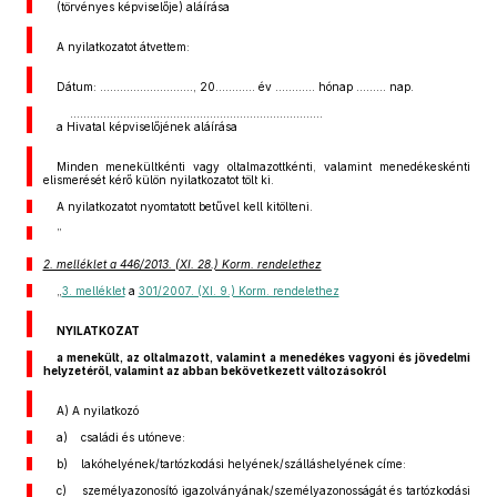
(törvényes képviselője) aláírása
A nyilatkozatot átvettem:
Dátum: ............................, 20............ év ............ hónap ......... nap.
............................................................................
a Hivatal képviselőjének aláírása
Minden menekültkénti vagy oltalmazottkénti, valamint menedékeskénti
elismerését kérő külön nyilatkozatot tölt ki.
A nyilatkozatot nyomtatott betűvel kell kitölteni.
”
2. melléklet a 446/2013. (XI. 28.) Korm. rendelethez
„
3. melléklet
a
301/2007. (XI. 9.) Korm. rendelethez
NYILATKOZAT
a menekült, az oltalmazott, valamint a menedékes vagyoni és jövedelmi
helyzetéről, valamint az abban bekövetkezett változásokról
A) A nyilatkozó
a) családi és utóneve:
b) lakóhelyének/tartózkodási helyének/szálláshelyének címe:
c) személyazonosító igazolványának/személyazonosságát és tartózkodási