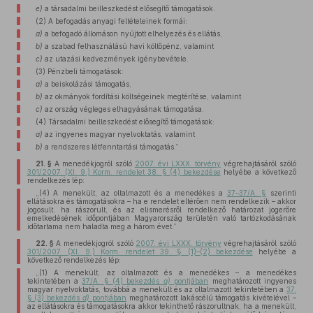
e)
a társadalmi beilleszkedést elősegítő támogatások.
(2) A befogadás anyagi feltételeinek formái:
a)
a befogadó állomáson nyújtott elhelyezés és ellátás,
b)
a szabad felhasználású havi költőpénz, valamint
c)
az utazási kedvezmények igénybevétele.
(3) Pénzbeli támogatások:
a)
a beiskolázási támogatás,
b)
az okmányok fordítási költségeinek megtérítése, valamint
c)
az ország végleges elhagyásának támogatása.
(4) Társadalmi beilleszkedést elősegítő támogatások:
a)
az ingyenes magyar nyelvoktatás, valamint
b)
a rendszeres létfenntartási támogatás.”
21. §
A menedékjogról szóló
2007. évi LXXX. törvény
végrehajtásáról szóló
301/2007. (XI. 9.) Korm. rendelet 38. § (4) bekezdése
helyébe a következő
rendelkezés lép:
„(4) A menekült, az oltalmazott és a menedékes a
37–37/A. §
szerinti
ellátásokra és támogatásokra – ha e rendelet eltérően nem rendelkezik – akkor
jogosult, ha rászorult, és az elismerésről rendelkező határozat jogerőre
emelkedésének időpontjában Magyarország területén való tartózkodásának
időtartama nem haladta meg a három évet.”
22. §
A menedékjogról szóló
2007. évi LXXX. törvény
végrehajtásáról szóló
301/2007. (XI. 9.) Korm. rendelet 39. § (1)–(2) bekezdése
helyébe a
következő rendelkezés lép:
„(1) A menekült, az oltalmazott és a menedékes – a menedékes
tekintetében a
37/A. § (4) bekezdés
a)
pontjában
meghatározott ingyenes
magyar nyelvoktatás, továbbá a menekült és az oltalmazott tekintetében a
37.
§ (3) bekezdés
d)
pontjában
meghatározott lakáscélú támogatás kivételével –
az ellátásokra és támogatásokra akkor tekinthető rászorultnak, ha a menekült,