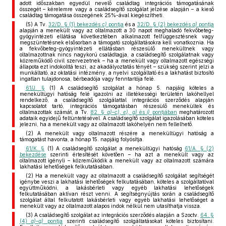
adott időszakban egyedül nevelő családtag integrációs támogatásának
összegét – kérelemre vagy a családsegítő szolgálat jelzése alapján – a kieső
családtag támogatása összegének 25%-ával kiegészítheti.
(5) A Tv.
32/D. § (1) bekezdés
c)
pontja
és a
32/D. § (2) bekezdés
a)
pontja
alapján a menekült vagy az oltalmazott a 30 napot meghaladó fekvőbeteg-
gyógyintézeti ellátása következtében alkalmazott felfüggesztésnek vagy
megszüntetésnek elsősorban a támogató szolgáltatásokra kell vonatkoznia. Ha
a fekvőbeteg-gyógyintézeti ellátásban részesülő menekültnek vagy
oltalmazottnak nincs nagykorú családtagja, a családsegítő szolgálatnak vagy
közreműködő civil szervezetnek – ha a menekült vagy oltalmazott egészségi
állapota ezt indokolttá teszi, az akadályoztatás tényét – szükség szerint jelzi a
munkáltató, az oktatási intézmény, a nyelvi szolgáltató és a lakhatást biztosító
ingatlan tulajdonosa, bérbeadója vagy fenntartója felé.
61/J. §
(1) A családsegítő szolgálat a hónap 5. napjáig köteles a
menekültügyi hatóság felé igazolni az illetékességi területén lakóhellyel
rendelkező, a családsegítő szolgálattal integrációs szerződés alapján
kapcsolatot tartó, integrációs támogatásban részesülő menekültek és
oltalmazottak számát, a Tv.
82. §
a)–c), e), g)
és
i)
pontjában
meghatározott
adataik egyidejű feltüntetésével. A családsegítő szolgálat igazolásában köteles
jelezni, ha a menekült vagy az oltalmazott lakóhelyén nem fellelhető.
(2) A menekült vagy oltalmazott részére a menekültügyi hatóság a
támogatást havonta, a hónap 15. napjáig folyósítja.
61/K. §
(1) A családsegítő szolgálat a menekültügyi hatóság
61/A. § (2)
bekezdése
szerinti értesítését követően – ha azt a menekült vagy az
oltalmazott igényli – közreműködik a menekült vagy az oltalmazott számára
lakhatási lehetőségek felkutatásában.
(2) Ha a menekült vagy az oltalmazott a családsegítő szolgálat segítségét
igénybe veszi a lakhatási lehetőségek felkutatásában, köteles a szolgáltatóval
együttműködni, a lakásbérleti vagy egyéb lakhatási lehetőségek
felkutatásában aktívan részt venni. A segítségnyújtás során a családsegítő
szolgálat által felkutatott lakásbérleti vagy egyéb lakhatási lehetőséget a
menekült vagy az oltalmazott alapos indok nélkül nem utasíthatja vissza.
(3) A családsegítő szolgálat az integrációs szerződés alapján a Szoctv.
64. §
(4)
a)–g)
pontja
szerinti családsegítő szolgáltatásokat köteles biztosítani.