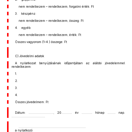
nem rendelkezem – rendelkezem, forgalmi érték: Ft
3. készpénz:
nem rendelkezem – rendelkezem, összeg: Ft
4. egyéb:
nem rendelkezem – rendelkezem, érték: Ft
Összes vagyonom (1–4.) összege: Ft
C) Jövedelmi adatok
A nyilatkozat benyújtásának időpontjában az alábbi jövedelemmel
rendelkezem:
1.
2.
3.
4.
Összes jövedelmem: Ft
Dátum: ............................, 20............ év ............ hónap ......... nap.
......................................
............................................................................
a nyilatkozó