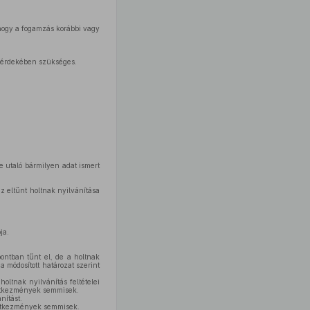
 hogy a fogamzás korábbi vagy
a érdekében szükséges.
re utaló bármilyen adat ismert
z eltűnt holtnak nyilvánítása
ja.
ontban tűnt el, de a holtnak
a módosított határozat szerint
oltnak nyilvánítás feltételei
övetkezmények semmisek.
nítást.
övetkezmények semmisek.