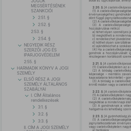
JOGOK
abba az ügycsoportba, amelyb
MEGSÉRTÉSÉNEK
2:20. §
[
A cselekvőképessé
SZANKCIÓI
(1)
A cselekvőképességében
érvényességéhez gondnokának
2:51. §
dönt függő jognyilatkozatain
(2)
A cselekvőképességében
2:52. §
(3)
A cselekvőképességéb
hozzájárulása nélkül
2:53. §
a)
tehet olyan személyes jel
b)
megkötheti a mindennapi
2:54. §
c)
rendelkezhet jövedelme b
d)
köthet olyan szerződések
NEGYEDIK RÉSZ
e)
ajándékozhat a szokáso
SZERZŐI JOG ÉS
(4)
Ha a cselekvőképességé
gondnok a hozzájárulását ig
IPARJOGVÉDELEM
részlegesen korlátozott szem
2:55. §
2:21. §
[
A cselekvőképesség
(1)
Cselekvőképtelen az a n
HARMADIK KÖNYV A JOGI
(2)
A bíróság cselekvőkép
SZEMÉLY
képessége – mentális zavara
kapcsolataira tekintettel – g
ELSŐ RÉSZ A JOGI
(3)
A bíróság a cselekvőké
SZEMÉLY ÁLTALÁNOS
érintő módon vagy a cselekvő
SZABÁLYAI
2:22. §
[
A cselekvőképtele
I. CÍM Általános
(1)
A cselekvőképtelen nagy
(2)
A cselekvőképtelenség 
rendelkezések
megkötése a mindennapi élet
(3)
A gondnoknak a vélemén
3:1. §
hallgatnia és lehetőség szeri
3:2. §
2:23. §
[
A gyámhatóság jó
(1)
A cselekvőképességében
3:3. §
jognyilatkozatának érvényes
II. CÍM A JOGI SZEMÉLY
vagy cselekvőképtelen nagy
a)
tartására;