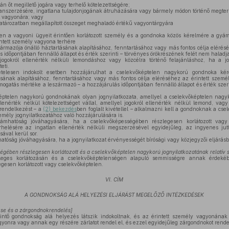
án őt megillető jogára vagy terhelő kötelezettségére;
nszerzésére, ingatlana tulajdonjogának átruházására vagy bármely módon történő megter
 vagyonára; vagy
atározatban megállapított összeget meghaladó értékű vagyontárgyára
n a vagyoni ügyeit érintően korlátozott személy és a gondnoka közös kérelmére a gyám
ntett személy vagyona terhére
zármazója önálló háztartásának alapításához, fenntartásához vagy más fontos célja eléré
s időpontjában fennálló állapot és érték szerinti – törvényes örökrészének felét nem halad
jogokról ellenérték nélküli lemondáshoz vagy közcélra történő felajánláshoz, ha a jo
eti.
elesen indokolt esetben hozzájárulhat a cselekvőképtelen nagykorú gondnoka kér
ásának alapításához, fenntartásához vagy más fontos célja eléréséhez az érintett szem
ámogatás mértéke a leszármazó – a hozzájárulás időpontjában fennálló állapot és érték szer
ptelen nagykorú gondnokának olyan jognyilatkozata, amellyel a cselekvőképtelen nagy
llenérték nélkül kötelezettséget vállal, amellyel jogokról ellenérték nélkül lemond, vag
 rendelkezést – a
(2) bekezdés
ben foglalt kivétellel – alkalmazni kell a gondnoknak a c
zemély jognyilatkozatához való hozzájárulására is.
hatóság jóváhagyására, ha a cselekvőképességében részlegesen korlátozott vagy
helésére az ingatlan ellenérték nélküli megszerzésével egyidejűleg, az ingyenes jut
sával kerül sor.
óság jóváhagyására, ha a jognyilatkozat érvényességét bírósági vagy közjegyzői eljárásba
gében részlegesen korlátozott és a cselekvőképtelen nagykorú jognyilatkozatának relatív
leges korlátozásán és a cselekvőképtelenségen alapuló semmisségre annak érdekéb
gesen korlátozott vagy cselekvőképtelen.
VI. CÍM
A GONDNOKSÁG ALÁ HELYEZÉSI ELJÁRÁST MEGELŐZŐ INTÉZKEDÉSEK
lése és a zárgondnokrendelés
]
intő gondnokság alá helyezés látszik indokoltnak, és az érintett személy vagyonának
yonra vagy annak egy részére zárlatot rendel el, és ezzel egyidejűleg zárgondnokot rendel