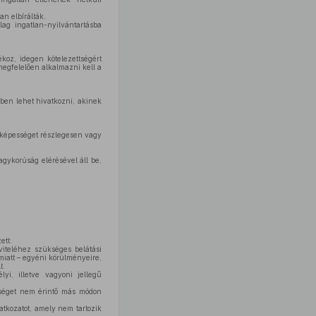
n elbírálták.
g ingatlan-nyilvántartásba
koz, idegen kötelezettségért
 megfelelően alkalmazni kell a
ben lehet hivatkozni, akinek
vőképességet részlegesen vagy
agykorúság elérésével áll be,
ett.
iteléhez szükséges belátási
iatt – egyéni körülményeire,
t.
i, illetve vagyoni jellegű
sséget nem érintő más módon
tkozatot, amely nem tartozik