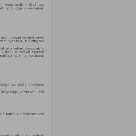
em rendelkezik – törvényes
nt függő jognyilatkozatainak
a gyámhatóság engedélyével
 törvényes képviselő elfogadó
okat, amelyeknél jogszabály a
s kiskorú munkával szerzett
gtétele során a korlátozott
entőségű szerződés, amelynek
lőképessége birtokában lévő
s a külön is visszautasítható
gatlan ellenérték nélküli