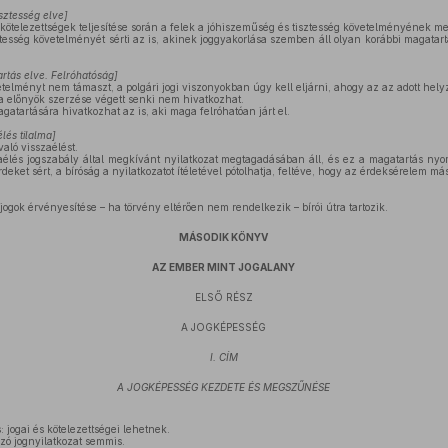
sztesség elve
]
kötelezettségek teljesítése során a felek a jóhiszeműség és tisztesség követelményének meg
tesség követelményét sérti az is, akinek joggyakorlása szemben áll olyan korábbi magatar
rtás elve. Felróhatóság
]
telményt nem támaszt, a polgári jogi viszonyokban úgy kell eljárni, ahogy az az adott hely
a előnyök szerzése végett senki nem hivatkozhat.
gatartására hivatkozhat az is, aki maga felróhatóan járt el.
lés tilalma
]
való visszaélést.
aélés jogszabály által megkívánt nyilatkozat megtagadásában áll, és ez a magatartás ny
ket sért, a bíróság a nyilatkozatot ítéletével pótolhatja, feltéve, hogy az érdeksérelem m
 jogok érvényesítése – ha törvény eltérően nem rendelkezik – bírói útra tartozik.
MÁSODIK KÖNYV
AZ EMBER MINT JOGALANY
ELSŐ RÉSZ
A JOGKÉPESSÉG
I. CÍM
A JOGKÉPESSÉG KEZDETE ÉS MEGSZŰNÉSE
jogai és kötelezettségei lehetnek.
zó jognyilatkozat semmis.