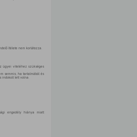
elő ítélete nem korlátozza.
az ügyei viteléhez szükséges
nem semmis, ha tartalmából és
indokolt lett volna.
ági engedély hiánya miatt