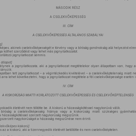
MÁSODIK RÉSZ
A CSELEKVŐKÉPESSÉG
III. CÍM
A CSELEKVŐKÉPESSÉG ÁLTALÁNOS SZABÁLYAI
g
]
pes, akinek cselekvőképességét e törvény vagy a bíróság gondnokság alá helyezést elrend
 köthet szerződést vagy tehet más jognyilatkozatot.
rlátozó jognyilatkozat semmis.
 állapot
]
nek a jognyilatkozata, aki a jognyilatkozat megtételekor olyan állapotban van, hogy 
hiányzik.
apotban tett jognyilatkozat – a végintézkedés kivételével – a cselekvőképtelenség miatt 
rra lehet következtetni, hogy a jognyilatkozat megtétele a fél cselekvőképessége esetén is 
IV. CÍM
A KISKORÚSÁG MIATTI KORLÁTOZOTT CSELEKVŐKÉPESSÉG ÉS CSELEKVŐKÉPTELENSÉG
yolcadik életévét nem töltötte be. A kiskorú a házasságkötéssel nagykorúvá válik.
íróság a cselekvőképesség hiánya vagy a kiskorúság miatt szükséges gyámhatós
 a házasságkötéssel szerzett nagykorúság megszűnik.
szerzett nagykorúságot a házasság megszűnése nem érinti.
elekvőképes kiskorú
]
s az a kiskorú, aki a tizennegyedik életévét betöltötte és nem cselekvőképtelen.