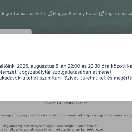
Jogi Információs Portál
Magyar Közlöny Portál
Céginformáció
2013. évi V. törvény
nálóink! 2026. augusztus 8-án 22:00 és 22:30 óra között ka
1
a Polgári Törvénykönyvről
Nemzeti Jogszabálytár szolgáltatásában átmeneti
Hatályos: 2026. 03. 01. – 2026. 09. 26.
kadásokra lehet számítani. Szíves türelmüket és megért
ELSŐ KÖNYV
BEVEZETŐ RENDELKEZÉSEK
ég és egyenjogúság elve szerint szabályozza a személyek alapvető vagyoni és személyi vis
it Magyarország alkotmányos rendjével összhangban kell értelmezni.
kra vonatkozó jogszabályokat e törvénnyel összhangban kell értelmezni.