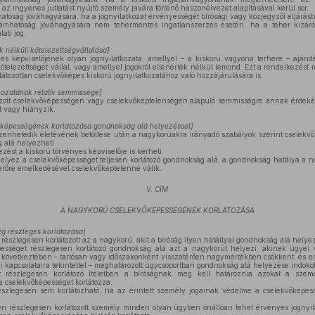
az ingyenes juttatást nyújtó személy javára történő haszonélvezet alapításával kerül sor.
óság jóváhagyására, ha a jognyilatkozat érvényességét bírósági vagy közjegyzői eljárásba
hatóság jóváhagyására nem tehermentes ingatlanszerzés esetén, ha a teher kizáróla
ati jog.
k nélküli kötelezettségvállalása
]
s képviselőjének olyan jognyilatkozata, amellyel – a kiskorú vagyona terhére – ajándé
ötelezettséget vállal, vagy amellyel jogokról ellenérték nélkül lemond. Ezt a rendelkezést
látozottan cselekvőképes kiskorú jognyilatkozatához való hozzájárulására is.
tkozatának relatív semmissége
]
tozott cselekvőképességen vagy cselekvőképtelenségen alapuló semmisségre annak érdeké
t vagy hiányzik.
őképességének korlátozása gondnokság alá helyezéssel
]
tizenhetedik életévének betöltése után a nagykorúakra irányadó szabályok szerint cselek
g alá helyezheti.
ést a kiskorú törvényes képviselője is kérheti.
helyez a cselekvőképességet teljesen korlátozó gondnokság alá, a gondnokság hatálya a n
ogerőre emelkedésével cselekvőképtelenné válik.
V. CÍM
A NAGYKORÚ CSELEKVŐKÉPESSÉGÉNEK KORLÁTOZÁSA
g részleges korlátozása
]
szlegesen korlátozott az a nagykorú, akit a bíróság ilyen hatállyal gondnokság alá helyez
ességet részlegesen korlátozó gondnokság alá azt a nagykorút helyezi, akinek ügyei v
 következtében – tartósan vagy időszakonként visszatérően nagymértékben csökkent, és em
i kapcsolataira tekintettel – meghatározott ügycsoportban gondnokság alá helyezése indokol
részlegesen korlátozó ítéletben a bíróságnak meg kell határoznia azokat a személy
a cselekvőképességet korlátozza.
szlegesen sem korlátozható, ha az érintett személy jogainak védelme a cselekvőképe
 részlegesen korlátozott személy minden olyan ügyben önállóan tehet érvényes jognyila