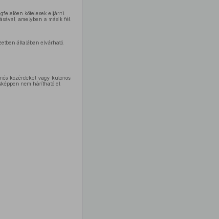
felelően kötelesek eljárni.
tásával, amelyben a másik fél
zetben általában elvárható.
omós közérdeket vagy különös
ásképpen nem hárítható el.