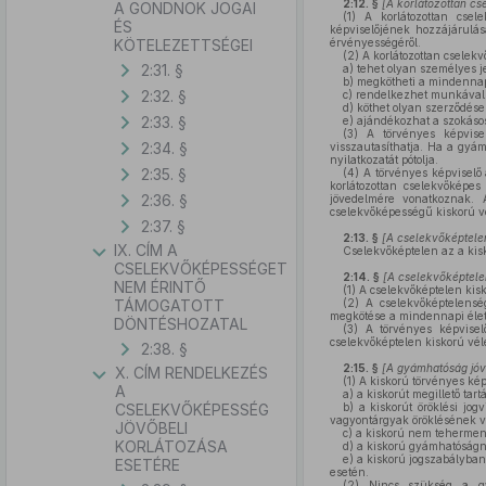
2:12. §
[
A korlátozottan cs
A GONDNOK JOGAI
(1)
A korlátozottan csel
ÉS
képviselőjének hozzájárulás
KÖTELEZETTSÉGEI
érvényességéről.
(2)
A korlátozottan cselek
2:31. §
a)
tehet olyan személyes jel
b)
megkötheti a mindennapi
2:32. §
c)
rendelkezhet munkával sz
d)
köthet olyan szerződések
2:33. §
e)
ajándékozhat a szokáso
(3)
A törvényes képvisel
2:34. §
visszautasíthatja. Ha a gyám
nyilatkozatát pótolja.
2:35. §
(4)
A törvényes képviselő 
korlátozottan cselekvőképe
2:36. §
jövedelmére vonatkoznak. A
cselekvőképességű kiskorú v
2:37. §
2:13. §
[
A cselekvőképtele
IX. CÍM A
Cselekvőképtelen az a kisk
CSELEKVŐKÉPESSÉGET
2:14. §
[
A cselekvőképtelen
NEM ÉRINTŐ
(1)
A cselekvőképtelen kisk
TÁMOGATOTT
(2)
A cselekvőképtelenség
megkötése a mindennapi élet
DÖNTÉSHOZATAL
(3)
A törvényes képviselő
cselekvőképtelen kiskorú vél
2:38. §
2:15. §
[
A gyámhatóság jóv
X. CÍM RENDELKEZÉS
(1)
A kiskorú törvényes ké
A
a)
a kiskorút megillető tart
CSELEKVŐKÉPESSÉG
b)
a kiskorút öröklési jogv
vagyontárgyak öröklésének vi
JÖVŐBELI
c)
a kiskorú nem teherment
KORLÁTOZÁSA
d)
a kiskorú gyámhatóságna
e)
a kiskorú jogszabályban
ESETÉRE
esetén.
(2)
Nincs szükség a gyá