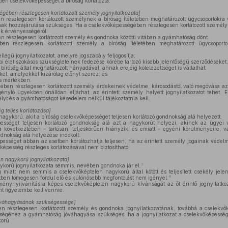
en cselekvőképességét a bíróság korlátozta.
gében részlegesen korlátozott személy jognyilatkozata
]
 részlegesen korlátozott személynek a bíróság ítéletében meghatározott ügycsoportokra 
 hozzájárulása szükséges. Ha a cselekvőképességében részlegesen korlátozott személy
ak érvényességéről.
 részlegesen korlátozott személy és gondnoka közötti vitában a gyámhatóság dönt.
en részlegesen korlátozott személy a bíróság ítéletében meghatározott ügycsoport
legű jognyilatkozatot, amelyre jogszabály feljogosítja;
 élet szokásos szükségleteinek fedezése körébe tartozó kisebb jelentőségű szerződéseket;
íróság által meghatározott hányadával; annak erejéig kötelezettséget is vállalhat;
et, amelyekkel kizárólag előnyt szerez; és
s mértékben.
ben részlegesen korlátozott személy érdekeinek védelme, károsodástól való megóvása azo
énylő ügyekben önállóan eljárhat, az érintett személy helyett jognyilatkozatot tehet. 
élyt és a gyámhatóságot késedelem nélkül tájékoztatnia kell.
 teljes korlátozása
]
agykorú, akit a bíróság cselekvőképességet teljesen korlátozó gondnokság alá helyezett.
ességet teljesen korlátozó gondnokság alá azt a nagykorút helyezi, akinek az ügyei v
 következtében – tartósan, teljeskörűen hiányzik, és emiatt – egyéni körülményeire, va
ondnokság alá helyezése indokolt.
pességet abban az esetben korlátozhatja teljesen, ha az érintett személy jogainak véde
képesség részleges korlátozásával nem biztosítható.
n nagykorú jognyilatkozata
]
3
korú jognyilatkozata semmis, nevében gondnoka jár el.
miatt nem semmis a cselekvőképtelen nagykorú által kötött és teljesített csekély jel
4
ben tömegesen fordul elő és különösebb megfontolást nem igényel.
ynyilvánításra képes cselekvőképtelen nagykorú kívánságát az őt érintő jognyilatkoza
nt figyelembe kell vennie.
váhagyásának szükségessége
]
 részlegesen korlátozott személy és gondnoka jognyilatkozatának, továbbá a cselekv
ségéhez a gyámhatóság jóváhagyása szükséges, ha a jognyilatkozat a cselekvőképesség
korú