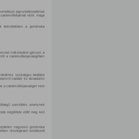
vonatkozó jognyilatkozatának
 cselekvőképessé válik, maga
ok tekintetében a gondnoka
nnali intézkedést igényel, a
Erről a cselekvőképességében
iteléhez szükséges belátási
lamint családi és társadalmi
lme a cselekvőképességet nem
entőségű szerződés, amelynek
ta megtétele előtt meg kell
őképtelen nagykorú gondnoka
ében részlegesen korlátozott