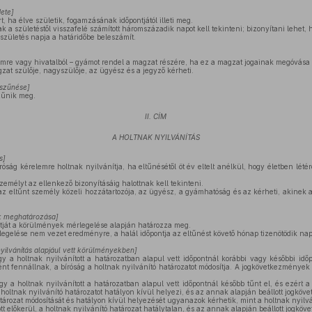
ete
]
 ha élve születik, fogamzásának időpontjától illeti meg.
 a születéstől visszafelé számított háromszázadik napot kell tekinteni; bizonyítani lehet,
 születés napja a határidőbe beleszámít.
mre vagy hivatalból – gyámot rendel a magzat részére, ha ez a magzat jogainak megóvás
at szülője, nagyszülője, az ügyész és a jegyző kérheti.
szűnése
]
zűnik meg.
II. CÍM
A HOLTNAK NYILVÁNÍTÁS
s
]
óság kérelemre holtnak nyilvánítja, ha eltűnésétől öt év eltelt anélkül, hogy életben lété
zemélyt az ellenkező bizonyításáig halottnak kell tekinteni.
az eltűnt személy közeli hozzátartozója, az ügyész, a gyámhatóság és az kérheti, akinek a
ak meghatározása
]
ntját a körülmények mérlegelése alapján határozza meg.
gelése nem vezet eredményre, a halál időpontja az eltűnést követő hónap tizenötödik nap
nyilvánítás alapjául vett körülményekben
]
 a holtnak nyilvánított a határozatban alapul vett időpontnál korábbi vagy későbbi időp
ént fennállnak, a bíróság a holtnak nyilvánító határozatot módosítja. A jogkövetkezmények 
 a holtnak nyilvánított a határozatban alapul vett időpontnál később tűnt el, és ezért a h
 holtnak nyilvánító határozatot hatályon kívül helyezi, és az annak alapján beállott jogk
tározat módosítását és hatályon kívül helyezését ugyanazok kérhetik, mint a holtnak nyilvá
tt előkerül, a holtnak nyilvánító határozat hatálytalan, és az annak alapján beállott jogk