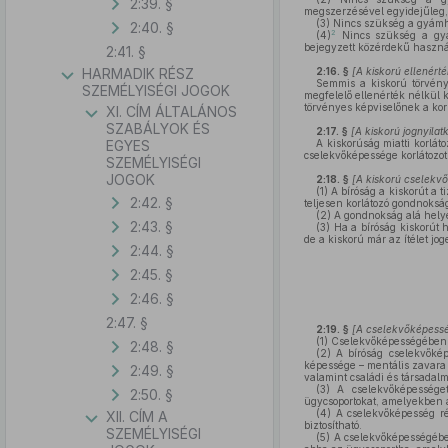
2:39. §
megszerzésével egyidejűleg, 
(3)
Nincs szükség a gyámhat
2:40. §
2
(4)
Nincs szükség a gyám
bejegyzett közérdekű használ
2:41. §
HARMADIK RÉSZ
2:16. §
[
A kiskorú ellenérté
Semmis a kiskorú törvénye
SZEMÉLYISÉGI JOGOK
megfelelő ellenérték nélkül k
törvényes képviselőnek a kor
XI. CÍM ÁLTALÁNOS
SZABÁLYOK ÉS
2:17. §
[
A kiskorú jognyila
EGYES
A kiskorúság miatti korlá
cselekvőképessége korlátozot
SZEMÉLYISÉGI
JOGOK
2:18. §
[
A kiskorú cselekv
(1)
A bíróság a kiskorút a 
2:42. §
teljesen korlátozó gondnoksá
(2)
A gondnokság alá helyez
2:43. §
(3)
Ha a bíróság kiskorút 
de a kiskorú már az ítélet j
2:44. §
2:45. §
2:46. §
2:47. §
2:19. §
[
A cselekvőképessé
(1)
Cselekvőképességében ré
2:48. §
(2)
A bíróság cselekvőkép
képessége – mentális zavara
2:49. §
valamint családi és társadalm
(3)
A cselekvőképességet 
2:50. §
ügycsoportokat, amelyekben 
(4)
A cselekvőképesség ré
XII. CÍM A
biztosítható.
SZEMÉLYISÉGI
(5)
A cselekvőképességében