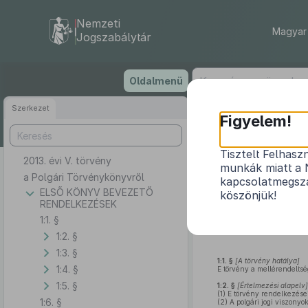
Nemzeti
Magyar 
Jogszabálytár
Ugrás
Oldalmenü
a
tartalomra
Szerkezet
Figyelem!
Tisztelt Felhasz
2013. évi V. törvény
munkák miatt a 
a Polgári Törvénykönyvről
kapcsolatmegsza
ELSŐ KÖNYV BEVEZETŐ
köszönjük!
RENDELKEZÉSEK
1:1. §
1:2. §
1:3. §
1:1. §
[
A törvény hatálya
]
1:4. §
E törvény a mellérendelts
1:5. §
1:2. §
[
Értelmezési alapelv
]
(1)
E törvény rendelkezése
1:6. §
(2)
A polgári jogi viszonyo