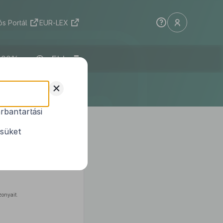
s Portál
EUR-LEX
ELI
+
rbantartási
ésüket
zonyait.