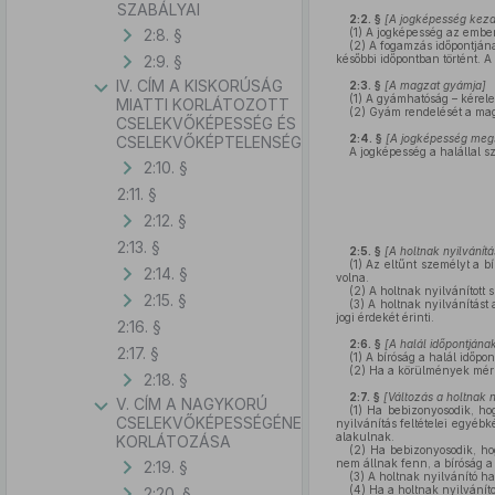
SZABÁLYAI
2:2. §
[
A jogképesség kezd
2:8. §
(1)
A jogképesség az embert,
(2)
A fogamzás időpontjának
2:9. §
későbbi időpontban történt. A
IV. CÍM A KISKORÚSÁG
2:3. §
[
A magzat gyámja
]
(1)
A gyámhatóság – kérele
MIATTI KORLÁTOZOTT
(2)
Gyám rendelését a magz
CSELEKVŐKÉPESSÉG ÉS
2:4. §
[
A jogképesség meg
CSELEKVŐKÉPTELENSÉG
A jogképesség a halállal s
2:10. §
2:11. §
2:12. §
2:13. §
2:5. §
[
A holtnak nyilvánítá
(1)
Az eltűnt személyt a bír
2:14. §
volna.
(2)
A holtnak nyilvánított s
2:15. §
(3)
A holtnak nyilvánítást 
jogi érdekét érinti.
2:16. §
2:6. §
[
A halál időpontján
2:17. §
(1)
A bíróság a halál időpo
(2)
Ha a körülmények mérle
2:18. §
2:7. §
[
Változás a holtnak 
V. CÍM A NAGYKORÚ
(1)
Ha bebizonyosodik, hogy
CSELEKVŐKÉPESSÉGÉNEK
nyilvánítás feltételei egyébk
alakulnak.
KORLÁTOZÁSA
(2)
Ha bebizonyosodik, hogy
nem állnak fenn, a bíróság a
2:19. §
(3)
A holtnak nyilvánító ha
(4)
Ha a holtnak nyilváníto
2:20. §