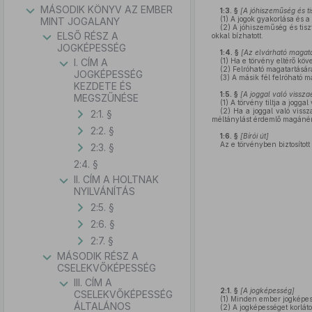
MÁSODIK KÖNYV AZ EMBER
1:3. §
[
A jóhiszeműség és ti
(1)
A jogok gyakorlása és a 
MINT JOGALANY
(2)
A jóhiszeműség és tisz
ELSŐ RÉSZ A
okkal bízhatott.
JOGKÉPESSÉG
1:4. §
[
Az elvárható magata
I. CÍM A
(1)
Ha e törvény eltérő köve
(2)
Felróható magatartásár
JOGKÉPESSÉG
(3)
A másik fél felróható ma
KEZDETE ÉS
1:5. §
[
A joggal való visszaé
MEGSZŰNÉSE
(1)
A törvény tiltja a joggal 
(2)
Ha a joggal való vissz
2:1. §
méltánylást érdemlő magánérde
2:2. §
1:6. §
[
Bírói út
]
Az e törvényben biztosított
2:3. §
2:4. §
II. CÍM A HOLTNAK
NYILVÁNÍTÁS
2:5. §
2:6. §
2:7. §
MÁSODIK RÉSZ A
CSELEKVŐKÉPESSÉG
III. CÍM A
2:1. §
[
A jogképesség
]
CSELEKVŐKÉPESSÉG
(1)
Minden ember jogképes: 
ÁLTALÁNOS
(2)
A jogképességet korláto