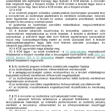
szakértőkből álló legfeljebb tizenegy tagú testület. A KÖB állandó, a miniszter
által megbízott tagja, a Központ elnöke. A KÖB elnökét a testület tagjai közül a
miniszter bízza meg. Nem lehet a KÖB elnöke, aki a Központ elnöke.
(2)
A KÖB
a)
az ösztöndíj program működési szabályzatával összhangban javaslatot tesz
a miniszternek az ösztöndíjak odaítélésére és mértékére vonatkozóan, melynek
során figyelembe veszi a területi és szakos, szakpáros prioritásokat, továbbá
felvételi és tanulmányi eredményeket,
b)
gyakorolja az ösztöndíjas szerződés módosításával, megszüntetésével
kapcsolatos javaslattételi jogköreit.
(3)
A testület üléseinek összehívása és levezetése, valamint az ülés
napirendjének meghatározása az elnök feladata. A testület a döntéseit nyílt
szavazással, a jelenlévő tagok több mint felének egybehangzó szavazatával
hozza meg. Szavazategyenlőség esetén az elnök szavazata dönt. A testület
határozatképességéhez tagjai több mint felének jelenléte szükséges. Az
ülésekről jegyzőkönyvet kell készíteni.
(4)
A KÖB ügyrendjét maga állapítja meg.
(5)
A KÖB tagjai – az elnök kivételével – a
(2) bekezdésben
meghatározott
feladataikat a Központ vezetője által a közszolgálati tisztviselőkről szóló
2011. évi
CXCIX. törvény 154. § (3) bekezdése
alapján megállapított rendkívüli, célhoz
köthető feladatként végezhetik.
6. §
Az ösztöndíj program működési szabályzata magában foglalja
a)
az ösztöndíjasok képzésének, előmenetelének monitorozását,
b)
a pedagógusszükséglet szakos rendszeréhez és a területi ellátottsághoz
kapcsolódó ösztöndíj mértékének differenciált megállapítását,
8
c)
az ösztöndíjasok tanulmányi teljesítményéhez kötött ösztöndíj mértékének
meghatározási rendszerét,
d)
az ösztöndíjas szerződés megkötéséhez felhasználható szerződésmintát,
9
e)
az ösztöndíj visszafizetésére engedélyezhető részletfizetés és mentesség
szabályait.
7. §
(1)
A miniszter az ösztöndíjra nyílt pályázatot hirdet meg.
(2)
A pályázati felhívás tartalmazza a pályázati feltételeket, a pályázat
benyújtásának határidejét, az értékelés pontrendszerét, az ösztöndíj aktuális
mértékét, a tanulmányi előmenetellel és az elhelyezkedéssel összefüggő
követelményeket.