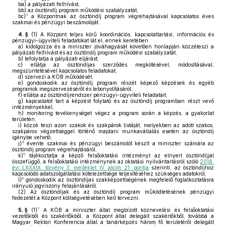
ba)
a pályázati felhívást,
bb)
az ösztöndíj program működési szabályzatát,
3
bc)
a Központnak az ösztöndíj program végrehajtásával kapcsolatos éves
szakmai és pénzügyi beszámolóját.
4. §
(1)
A Központ teljes körű koordinációs, kapcsolattartási, információs és
pénzügyi-ügyviteli feladatokat lát el, ennek keretében
a)
kidolgozza és a miniszter jóváhagyását követően honlapján közzéteszi a
pályázati felhívást és az ösztöndíj program működési szabályzatát,
b)
lefolytatja a pályázati eljárást,
c)
ellátja az ösztöndíjas szerződés megkötésével, módosításával,
megszüntetésével kapcsolatos feladatokat,
d)
szervezi a KÖB működését,
e)
gondoskodik az ösztöndíj program részét képező képzések és egyéb
programok megszervezéséről és lebonyolításáról,
f)
ellátja az ösztöndíjrendszer pénzügyi-ügyviteli feladatait,
g)
kapcsolatot tart a képzést folytató és az ösztöndíj programban részt vevő
intézményekkel,
h)
monitoring tevékenységet végez a program során a képzés, a gyakorlat
területén,
i)
közzé teszi azon szakok és szakpárok listáját, melyekben az adott szakos,
szakpáros végzettséggel történő majdani munkavállalás esetén az ösztöndíj
igénybe vehető,
4
j)
évente szakmai és pénzügyi beszámolót készít a miniszter számára az
ösztöndíj program végrehajtásáról,
5
k)
tájékoztatja a képző felsőoktatási intézményt az elnyert ösztöndíjjal
összefüggő, a felsőoktatási intézménynek az oktatási nyilvántartásról szóló
2018.
évi LXXXIX. törvény 3. melléklet IV. alcím 21. pontja
szerinti, az ösztöndíjhoz
kapcsolódó adatszolgáltatási kötelezettsége teljesítéséhez szükséges adatokról,
6
l)
gondoskodik az ösztöndíjas szakképzettségének megfelelő foglalkoztatásra
irányuló jogviszony felajánlásáról.
(2)
Az ösztöndíjak és az ösztöndíj program működtetésének pénzügyi
fedezetét a Központ költségvetésében kell tervezni.
7
5. §
(1)
A KÖB a miniszter által megbízott köznevelési és felsőoktatási
vezetőkből és szakértőkből, a Központ által delegált szakértőkből, továbbá a
Magyar Rektori Konferencia által a tanárképzés három fő területéről delegált