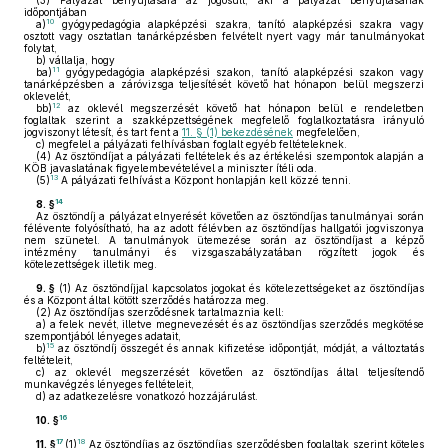
(3)
Pályázat benyújtására az jogosult, aki a pályázat benyújtásának
időpontjában
10
a)
gyógypedagógia alapképzési szakra, tanító alapképzési szakra vagy
osztott vagy osztatlan tanárképzésben felvételt nyert vagy már tanulmányokat
folytat,
b)
vállalja, hogy
11
ba)
gyógypedagógia alapképzési szakon, tanító alapképzési szakon vagy
tanárképzésben a záróvizsga teljesítését követő hat hónapon belül megszerzi
oklevelét,
12
bb)
az oklevél megszerzését követő hat hónapon belül e rendeletben
foglaltak szerint a szakképzettségének megfelelő foglalkoztatásra irányuló
jogviszonyt létesít, és tart fent a
11. § (1) bekezdésének
megfelelően,
c)
megfelel a pályázati felhívásban foglalt egyéb feltételeknek.
(4)
Az ösztöndíjat a pályázati feltételek és az értékelési szempontok alapján a
KÖB javaslatának figyelembevételével a miniszter ítéli oda.
13
(5)
A pályázati felhívást a Központ honlapján kell közzé tenni.
14
8. §
Az ösztöndíj a pályázat elnyerését követően az ösztöndíjas tanulmányai során
félévente folyósítható, ha az adott félévben az ösztöndíjas hallgatói jogviszonya
nem szünetel. A tanulmányok ütemezése során az ösztöndíjast a képző
intézmény tanulmányi és vizsgaszabályzatában rögzített jogok és
kötelezettségek illetik meg.
9. §
(1)
Az ösztöndíjjal kapcsolatos jogokat és kötelezettségeket az ösztöndíjas
és a Központ által kötött szerződés határozza meg.
(2)
Az ösztöndíjas szerződésnek tartalmaznia kell:
a)
a felek nevét, illetve megnevezését és az ösztöndíjas szerződés megkötése
szempontjából lényeges adatait,
15
b)
az ösztöndíj összegét és annak kifizetése időpontját, módját, a változtatás
feltételeit,
c)
az oklevél megszerzését követően az ösztöndíjas által teljesítendő
munkavégzés lényeges feltételeit,
d)
az adatkezelésre vonatkozó hozzájárulást.
16
10. §
17
18
11. §
(1)
Az ösztöndíjas az ösztöndíjas szerződésben foglaltak szerint köteles