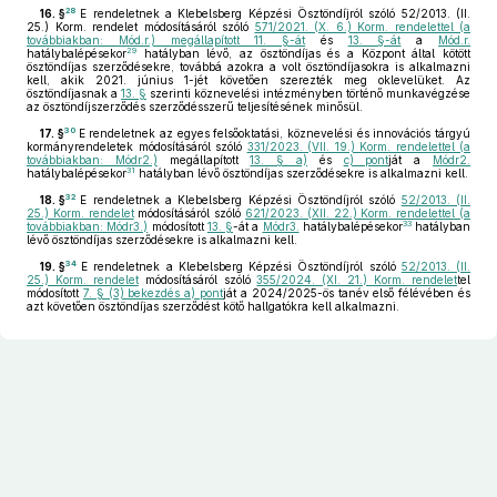
28
16. §
E rendeletnek a Klebelsberg Képzési Ösztöndíjról szóló 52/2013. (II.
25.) Korm. rendelet módosításáról szóló
571/2021. (X. 6.) Korm. rendelettel (a
továbbiakban: Mód.r.) megállapított 11. §-át
és
13. §-át
a
Mód.r.
29
hatálybalépésekor
hatályban lévő, az ösztöndíjas és a Központ által kötött
ösztöndíjas szerződésekre, továbbá azokra a volt ösztöndíjasokra is alkalmazni
kell, akik 2021. június 1-jét követően szerezték meg oklevelüket. Az
ösztöndíjasnak a
13. §
szerinti köznevelési intézményben történő munkavégzése
az ösztöndíjszerződés szerződésszerű teljesítésének minősül.
30
17. §
E rendeletnek az egyes felsőoktatási, köznevelési és innovációs tárgyú
kormányrendeletek módosításáról szóló
331/2023. (VII. 19.) Korm. rendelettel (a
továbbiakban: Módr2.)
megállapított
13. § a)
és
c) pont
ját a
Módr2.
31
hatálybalépésekor
hatályban lévő ösztöndíjas szerződésekre is alkalmazni kell.
32
18. §
E rendeletnek a Klebelsberg Képzési Ösztöndíjról szóló
52/2013. (II.
25.) Korm. rendelet
módosításáról szóló
621/2023. (XII. 22.) Korm. rendelettel (a
33
továbbiakban: Módr3.)
módosított
13. §
-át a
Módr3.
hatálybalépésekor
hatályban
lévő ösztöndíjas szerződésekre is alkalmazni kell.
34
19. §
E rendeletnek a Klebelsberg Képzési Ösztöndíjról szóló
52/2013. (II.
25.) Korm. rendelet
módosításáról szóló
355/2024. (XI. 21.) Korm. rendelet
tel
módosított
7. § (3) bekezdés a) pont
ját a 2024/2025-ös tanév első félévében és
azt követően ösztöndíjas szerződést kötő hallgatókra kell alkalmazni.