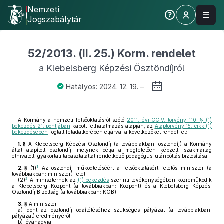
Nemzeti
Jogszabálytár
52/2013. (II. 25.) Korm. rendelet
a Klebelsberg Képzési Ösztöndíjról
Hatályos: 2024. 12. 19. –
A Kormány a nemzeti felsőoktatásról szóló
2011. évi CCIV. törvény 110. § (1)
bekezdés 21. pontjában
kapott felhatalmazás alapján, az
Alaptörvény 15. cikk (1)
bekezdésében
foglalt feladatkörében eljárva, a következőket rendeli el:
1. §
A Klebelsberg Képzési Ösztöndíj (a továbbiakban: ösztöndíj) a Kormány
által alapított ösztöndíj, melynek célja a megfelelően képzett, szakmailag
elhivatott, gyakorlati tapasztalattal rendelkező pedagógus-utánpótlás biztosítása.
1
2. §
(1)
Az ösztöndíj működtetéséért a felsőoktatásért felelős miniszter (a
továbbiakban: miniszter) felel.
2
(2)
A miniszternek az
(1) bekezdés
szerinti tevékenységében közreműködik
a Klebelsberg Központ (a továbbiakban: Központ) és a Klebelsberg Képzési
Ösztöndíj Bizottság (a továbbiakban: KÖB).
3. §
A miniszter
a)
dönt az ösztöndíj odaítéléséhez szükséges pályázat (a továbbiakban:
pályázat) eredményéről,
b)
jóváhagyja