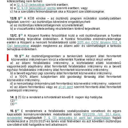
kötelezettség nem terheli
a)
a
12. § (2) bekezdése
szerinti esetben,
b)
a
12. § (3) bekezdés a) pontja
szerinti esetben, vagy
c)
ha a szerződés felmondásának oka a Központ szerződésszegése.
22
12/B. §
A KÖB elnöke – az ösztöndíj program működési szabályzatában
foglaltak szerint – az ösztöndíjas kérelmére engedélyezheti
a)
az ösztöndíjas kötelezettségeinek szüneteltetését,
b)
a visszafizetési kötelezettség részletekben történő teljesítését.
23
12/C. §
A Központ fizetési felszólítást küld a volt ösztöndíjasnak a fizetési
kötelezettség teljesítése érdekében. A fizetési felszólítás eredménytelensége
esetén a Központ a nemzeti felsőoktatásról szóló
2011. évi CCIV. törvény 102. §
(3a) bekezdése
alapján megkeresi az állami adó- és vámhatóságot a tartozás
behajtása érdekében.
24
13. §
Az ösztöndíjprogramban a tankerületi központ által fenntartott
köznevelési intézményen kívül a ellenérték fizetése nélkül részt vehet
a)
az állami felsőoktatási intézmény, a közfeladatot ellátó közérdekű
vagyonkezelő alapítvány által fenntartott felsőoktatási intézmény és a bevett
egyházi felsőoktatási intézmény által fenntartott köznevelési intézmény,
b)
a bevett egyházi jogi személy által fenntartott köznevelési intézmény,
c)
a 100% állami tulajdonban álló gazdasági társaság által fenntartott
köznevelési intézmény,
d)
a nemzetiségi önkormányzati fenntartású köznevelési intézmény, valamint
e)
az állami fenntartású vagy az
a)-d) pont
szerinti fenntartó által fenntartott
szakképző intézmény.
14. §
(1)
Ez a rendelet a kihirdetését követő 8. napon lép hatályba.
25
(2)
26
(3)
27
15. §
E rendeletnek a felsőoktatás szabályozására vonatkozó és egyes
kapcsolódó kormányrendeletek módosításáról szóló
191/2019. (VII. 30.) Korm.
rendelettel
megállapított
7. § (3) bekezdés b) pont ba) alpontjában
foglalt
rendelkezést a 2020/2021-es tanév első félévében és azt követően ösztöndíjas
szerződést kötő hallgatókra kell alkalmazni.