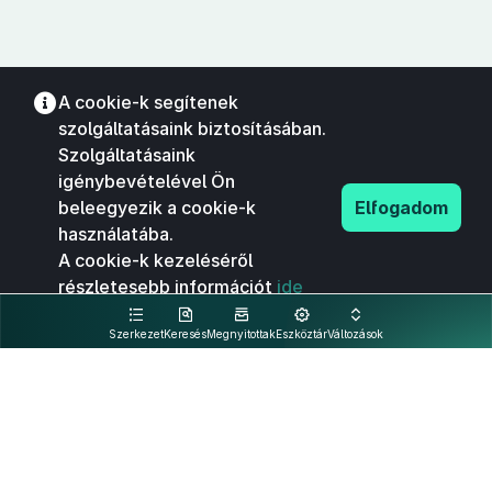
A cookie-k segítenek
szolgáltatásaink biztosításában.
Szolgáltatásaink
igénybevételével Ön
beleegyezik a cookie-k
Elfogadom
használatába.
A cookie-k kezeléséről
részletesebb információt
ide
kattintva olvashat.
Szerkezet
Keresés
Megnyitottak
Eszköztár
Változások