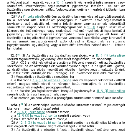
a Központ által megjelölt vagy a
13. §
szerinti köznevelési intézménnyel vagy
szakképző intézménnyel foglalkoztatási jogviszonyt létesíteni, és azt az
ösztöndíjas szerződésben vállalt foglalkoztatás idejének megfelelő időtartamban
fenntartani.
19
(2)
Az
(1) bekezdés
től eltérően az ösztöndíjas nem követ el szerződésszegést,
ha a Központ által felajánlott pedagógus munkakörre szóló foglalkoztatási
jogviszonyt azért utasítja el, mert a felajánláskor vagy az annak időpontjától
számított 30 napon belül az ösztöndíjprogramban a
13. §
alapján részt vevő
köznevelési intézménnyel vagy szakképző intézménnyel létesít foglalkoztatási
jogviszonyt, vagy a felajánlás időpontjában ilyen jogviszonya áll fenn. Az
ösztöndíjas a foglalkoztatási jogviszonyra vonatkozó szerződést vagy kinevezést
és az annak megszüntetéséről szóló okiratot a Központnak az elutasító
jognyilatkozattal egyidejűleg vagy a létrejöttét követően haladéktalanul köteles
bemutatni.
20
12. §
(1)
Az ösztöndíjas az ösztöndíjas szerződést – a
11. § (1) bekezdése
szerinti foglalkoztatási jogviszony létesítését megelőzően – felmondhatja.
(2)
A KÖB elnökének döntése alapján a Központ megszünteti az ösztöndíjas
szerződést, ha az ösztöndíjas életkörülményeiben olyan, a hallgató által igazolt,
az ösztöndíjas szerződés megkötését követően bekövetkezett változás történt,
amire tekintettel önhibáján kívül pedagógus munkakörben nem alkalmazható.
(3)
Megszűnik az ösztöndíjas szerződés, ha
a)
a Központ a
7. § (3) bekezdés a) pontja
szerinti képzésre tekintettel kiállított
oklevél megszerzését követő hat hónapon belül nem ajánl fel az ösztöndíjas
végzettségének megfelelő pedagógus állást,
b)
az ösztöndíjas foglalkoztatásra irányuló jogviszonyát a
11. § (1) bekezdése
szerinti időtartam alatt megszünteti, vagy
c)
az ösztöndíjas nem vállalja a pedagógus munkakörben történő alkalmazást.
21
12/A. §
(1)
Az ösztöndíjas köteles a részére kifizetett ösztöndíj teljes összegét
kilencven napon belül visszafizetni
a)
a
12. § (1) bekezdése
szerinti esetben,
b)
a
12. § (3) bekezdés c) pontja
szerinti esetben, vagy
c)
ha a szerződést a Központ felmondja.
(2)
A
12. § (3) bekezdés b) pontja
szerinti esetben az ösztöndíjas köteles a le
nem dolgozott időtartamnak megfelelő összeget visszafizetni.
(3)
Az ösztöndíjast a részére kifizetett ösztöndíj visszafizetésére vonatkozó