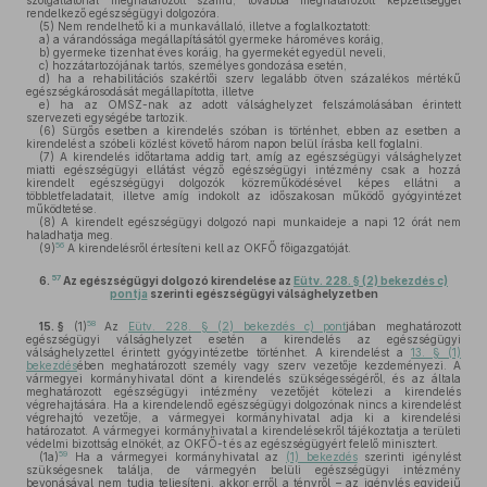
szolgáltatónál meghatározott számú, továbbá meghatározott képzettséggel
rendelkező egészségügyi dolgozóra.
(5)
Nem rendelhető ki a munkavállaló, illetve a foglalkoztatott:
a)
a várandóssága megállapításától gyermeke hároméves koráig,
b)
gyermeke tizenhat éves koráig, ha gyermekét egyedül neveli,
c)
hozzátartozójának tartós, személyes gondozása esetén,
d)
ha a rehabilitációs szakértői szerv legalább ötven százalékos mértékű
egészségkárosodását megállapította, illetve
e)
ha az OMSZ-nak az adott válsághelyzet felszámolásában érintett
szervezeti egységébe tartozik.
(6)
Sürgős esetben a kirendelés szóban is történhet, ebben az esetben a
kirendelést a szóbeli közlést követő három napon belül írásba kell foglalni.
(7)
A kirendelés időtartama addig tart, amíg az egészségügyi válsághelyzet
miatti egészségügyi ellátást végző egészségügyi intézmény csak a hozzá
kirendelt egészségügyi dolgozók közreműködésével képes ellátni a
többletfeladatait, illetve amíg indokolt az időszakosan működő gyógyintézet
működtetése.
(8)
A kirendelt egészségügyi dolgozó napi munkaideje a napi 12 órát nem
haladhatja meg.
56
(9)
A kirendelésről értesíteni kell az OKFŐ főigazgatóját.
57
6.
Az egészségügyi dolgozó kirendelése az
Eütv. 228. § (2) bekezdés c)
pontja
szerinti egészségügyi válsághelyzetben
58
15. §
(1)
Az
Eütv. 228. § (2) bekezdés c) pont
jában meghatározott
egészségügyi válsághelyzet esetén a kirendelés az egészségügyi
válsághelyzettel érintett gyógyintézetbe történhet. A kirendelést a
13. § (1)
bekezdés
ében meghatározott személy vagy szerv vezetője kezdeményezi. A
vármegyei kormányhivatal dönt a kirendelés szükségességéről, és az általa
meghatározott egészségügyi intézmény vezetőjét kötelezi a kirendelés
végrehajtására. Ha a kirendelendő egészségügyi dolgozónak nincs a kirendelést
végrehajtó vezetője, a vármegyei kormányhivatal adja ki a kirendelési
határozatot. A vármegyei kormányhivatal a kirendelésekről tájékoztatja a területi
védelmi bizottság elnökét, az OKFŐ-t és az egészségügyért felelő minisztert.
59
(1a)
Ha a vármegyei kormányhivatal az
(1) bekezdés
szerinti igénylést
szükségesnek találja, de vármegyén belüli egészségügyi intézmény
bevonásával nem tudja teljesíteni, akkor erről a tényről – az igénylés egyidejű