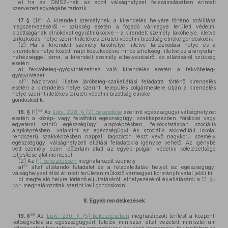
e)
ha az OMSZ-nak az adott válsághelyzet felszámolásában érintett
szervezeti egységébe tartozik.
62
17. §
(1)
A kirendelt személynek a kirendelés helyére történő szállítása
megszervezéséről – szükség esetén a fogadó vármegye területi védelmi
bizottságának elnökével együttműködve – a kirendelt személy lakóhelye, illetve
tartózkodási helye szerint illetékes területi védelmi bizottság elnöke gondoskodik.
(2)
Ha a kirendelt személy lakóhelye, illetve tartózkodási helye és a
kirendelés helye közötti napi közlekedésre nincs lehetőség, illetve ez aránytalan
nehézséggel járna, a kirendelt személy elhelyezéséről és ellátásáról szükség
esetén
a)
fekvőbeteg-gyógyintézethez való kirendelés esetén a fekvőbeteg-
gyógyintézet,
63
b)
háziorvosi, illetve járóbeteg-szakellátási feladatra történő kirendelés
esetén a kirendelés helye szerinti település polgármestere útján a kirendelés
helye szerint illetékes területi védelmi bizottság elnöke
gondoskodik.
64
18. §
(1)
Az
Eütv. 228. § (2) bekezdése
szerinti egészségügyi válsághelyzet
esetén a közép- vagy felsőfokú egészségügyi szakképzésben, főiskolai vagy
egyetemi szintű egészségügyi alapképzésben, felsőoktatásban szociális
alapképzésben, valamint az egészségügyi és szociális akkreditált iskolai
rendszerű szakképzésben nappali tagozaton részt vevő nagykorú személy
egészségügyi válsághelyzeti ellátási feladatokra igénybe vehető. Az igénybe
vett személy ezen időtartam alatt az egyéb polgári védelmi kötelezettsége
teljesítése alól mentesül.
(2)
Az
(1) bekezdésben
meghatározott személy
65
a)
által ellátandó feladatot és a feladatellátás helyét az egészségügyi
válsághelyzet által érintett területen működő vármegyei kormányhivatal jelöli ki,
b)
megfelelő helyre történő eljuttatásáról, elhelyezéséről és ellátásáról a
17. §-
ban
meghatározottak szerint kell gondoskodni.
8.
Egyéb rendelkezések
66
19. §
Az
Eütv. 230. § (5) bekezdésében
meghatározott térítést a központi
költségvetés az egészségügyért felelős miniszter által vezetett minisztérium