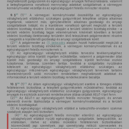
meghatározott gyógyszerek és egészségügyi anyagok felhasználására, valamint
a betegforgalomra vonatkozó mennyiségi adatokat szolgáltatnak a vármegyei
kormányhivatal vezetője és az egészségügyért felelős miniszter részére.
21
22
9. §
(1)
A vármegyei kormányhivatal összeállítja az egészségügyi
válsághelyzeti ellátáshoz szükséges gyógyintézet telepítése céljára alkalmas
ingatlanok, valamint más, igénybevételre alkalmas gazdasági és anyagi
szolgáltatások listáját, és a kijelölésre vonatkozó igényét megküldi a területi
védelmi bizottság részére. Ennek alapján a területi védelmi bizottság elnöke – a
területi védelmi bizottság tagjai véleményének kikérését követően a területi
védelmi bizottság illetékességi területén lévő települések polgármesterei részére
– megjelöli a kijelölendő gazdasági és anyagi szolgáltatások körét.
23
(2)
A polgármester az
(1) bekezdés
alapján hozott határozatát megküldi a
területi védelmi bizottság elnökének, a vármegyei kormányhivatalnak és az
egészségügyért felelős miniszternek is.
(3)
Az egészségügyi válsághelyzeti ellátás tervezési tevékenységéhez
egészségügyi célra kijelölt ingatlan működtetője, valamint a polgármester által
kijelölt más gazdasági és anyagi szolgáltatásra kijelölt technikai eszköz
tulajdonosa, birtokosa, üzemben tartója, továbbá a szolgáltatás nyújtására
kötelezett az egészségügyi válsághelyzeti ellátáshoz szükséges, az
egészségügyi intézmények egészségügyi válsághelyzeti terveinek tartalmi
követelményeiről szóló miniszteri rendeletben meghatározott adatokat és
információkat a területi védelmi bizottság rendelkezésére bocsátja.
24
25
10. §
(1)
Az állam egészségügyi válsághelyzet esetére a tömeges ellátás
feltételeinek biztosítása, a telepített gyógyintézetek működéséhez, továbbá az
egészségügyi válsághelyzeti ellátáshoz szükséges gyógyszerek, egészségügyi
anyagok és eszközök azonnali rendelkezésre állása céljából ÁEüT-t tart fenn.
26
(2)
Az ÁEüT-t az egészségügyért felelős miniszter felügyeli, és annak
elemeiről évente tájékoztatja a vármegyei kormányhivatalokat és a területi
védelmi bizottságokat.
(3)
Az egészségügyi válsághelyzeti ellátást a katasztrófa-orvostani szakmai
szabályok alapján kell biztosítani.
27
(4)
Az egészségügyért felelős miniszter ellenőrzi az egészségügyi
válsághelyzeti ellátást nyújtó egészségügyi szolgáltatók, betegszállítók, az
ellátásban, illetve az ellátás működési feltételeinek biztosításában
közreműködő jogi személyek, jogi személyiség nélküli szervezetek és