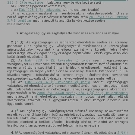
228. § (2) bekezdésében
foglalt esemény bekövetkezése esetén,
b)
különleges jogrend bevezetésekor,
c)
az
Eütv. 228. § (3a) bekezdése
szerinti esetben, továbbá
d)
ha jogszabály másként nem rendelkezik, a katasztrófavédelemről és a
hozzá kapcsolódó egyes törvények módosításáról szóló
2011. évi CXXVIII. törvény
3. § 5. pontjában
meghatározott katasztrófa bekövetkezése esetén
kell alkalmazni.
2.
Az egészségügyi válsághelyzetté minősítés általános szabályai
2
3
2. §
(1)
Az egészségügyi válsághelyzet elrendelése esetén az Kormány
gondoskodik az egészségügyi válsághelyzetté minősítésnek a közszolgálati
műsorszolgáltatók, valamint – lehetőség szerint – a körzeti, illetve helyi
műsorszolgáltatók és legalább egy országos napilap általi, lehető legrövidebb időn
belül történő közzétételéről.
(2)
Az
Eütv. 228. § (2) bekezdés b) pontja
szerinti egészségügyi
válsághelyzet (4) bekezdés szerinti meghatározott területre történő elrendelése
esetén a válsághelyzet által érintett terület kiterjedésének megítélésénél az
egészségügyi válsághelyzetet előidéző esemény területi kiterjedésén túl a
következmények felszámolásába bevont vagy előreláthatóan bevonandó
egészségügyi szolgáltatók földrajzi elhelyezkedését is figyelembe kell venni.
(3)
Az
Eütv. 228. § (2) bekezdés c) pontja
szerinti egészségügyi
válsághelyzet elrendelése során annak megítélésénél, hogy a más gyógyintézet
általi betegellátás aránytalan nehézséggel jár-e, az egészségügyi ellátórendszer
fejlesztéséről szóló
2006. évi CXXXII. törvény 4/A. § (4) és (5) bekezdésében
meghatározott elvi elérhetőség szabályait, a gyógyintézet által ellátott
valamennyi szakmát és a gyógyintézetben ellátott betegek érdekeit kell
figyelembe venni.
4
3. §
Aki egészségügyi válsághelyzetet előidéző esemény bekövetkezését
észleli, vagy erről kap információt az érintett egészségügyi szolgáltatótól vagy a
területi szakellátási kötelezettséggel rendelkező szervtől, ezt haladéktalanul
köteles jelenteni a területi védelmi bizottság elnöke, valamint az országos
tisztifőorvos útján az egészségügyért felelős miniszter részére.
5
4. §
Az egészségügyi válsághelyzet visszavonásának közzétételére a
2. § (1)