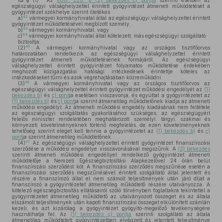
13. §
(1)
Az
Eütv. 228. § (2) bekezdés c) pontja
szerinti esetben az
egészségügyi válsághelyzettel érintett gyógyintézet átmeneti működtetését a
gyógyintézet székhelye szerint illetékes
42
a)
vármegyei kormányhivatal által az egészségügyi válsághelyzettel érintett
gyógyintézet működtetésével megbízott személy,
43
b)
vármegyei kormányhivatal, vagy
44
c)
vármegyei kormányhivatal által kötelezett, más egészségügyi szolgáltató
biztosítja.
45
(2)
A vármegyei kormányhivatal vagy az országos tisztifőorvos
határozatában rendelkezik az egészségügyi válsághelyzettel érintett
gyógyintézet átmeneti működtetésének formájáról. Az egészségügyi
válsághelyzettel érintett gyógyintézet folyamatos működtetése érdekében
meghozott közigazgatási hatósági intézkedések érintettje köteles az
intézkedéseket tűrni és azok végrehajtásában közreműködni.
46
(3)
A vármegyei kormányhivatal vagy az országos tisztifőorvos az
egészségügyi válsághelyzettel érintett gyógyintézet működési engedélyét az
(1)
bekezdés b)
és
c) pont
ja esetében visszavonja, és egyúttal a gyógyintézetet az
(1) bekezdés b)
és
c) pont
ja szerint átmenetileg működtetőnek kiadja az átmeneti
működési engedélyt. Az átmeneti működési engedély kiadásának nem feltétele
az egészségügyi szolgáltatás gyakorlásához szükséges, az egészségügyért
felelős miniszter rendeletében meghatározott személyi, tárgyi, szakmai és
környezeti követelményeknek történő megfelelés, de ezen követelményeknek
lehetőség szerint eleget kell tennie a gyógyintézetet az
(1) bekezdés b)
és
c)
pont
ja szerint átmenetileg működtetőnek.
47
(4)
Az egészségügyi válsághelyzettel érintett gyógyintézet finanszírozási
szerződése a működési engedélye visszavonásával megszűnik. A
(3) bekezdés
szerinti átmeneti működési engedéllyel rendelkező gyógyintézet átmeneti
működtetője a Nemzeti Egészségbiztosítási Alapkezelővel 24 órán belül
finanszírozási szerződést köt. A finanszírozási szerződés megszűnése esetén a
finanszírozási szerződés megszűnésével érintett szolgáltató által jelentett és
részére a finanszírozó által el nem számolt teljesítmények után járó díjat a
finanszírozó a gyógyintézetet átmenetileg működtető részére utalványozza. A
kötelező egészségbiztosítás ellátásairól szóló törvényben foglaltakra tekintettel a
gyógyintézetet átmenetileg működtető az utalványozott összeget és az általa
elszámolt teljesítmények után kapott finanszírozási összeget elkülönített számlán
kezeli, és azt kizárólag a gyógyintézet gyógyító-megelőző tevékenységére
használhatja fel. Az
(1) bekezdés c) pontja
szerinti szolgáltató az általa
átmenetileg működtetett gyógyintézetben elvégzett és jelentett teljesítménye