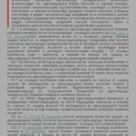
természetes személyek egészségügyi válsághelyzeti felkészülési
tevékenységét. Az egészségügyért felelős miniszter e jogkörét önállóan,
amennyiben összkormányzati együttműködéshez szükséges a felkészülés
ellenőrzése, a védelmi és biztonsági igazgatás központi szervével, a Magyar
Honvédség, a polgári nemzetbiztonsági szolgálatok és a rendvédelmi szervek
egészségügyi szolgálatai tekintetében a honvédelemért felelős miniszterrel, a
polgári nemzetbiztonsági szolgálatot irányító miniszterrel, illetve a
rendvédelmi szervet irányító miniszterrel egyetértésben gyakorolja.
28
(5)
A vármegyei kormányhivatal az egészségügyi válsághelyzeti feladatok
ellátására vonatkozó tervet (a továbbiakban: vármegyei részterv) az
Eütv. 232. §
(2) bekezdés
ében meghatározott tervek és a vonatkozó szakmai előírások
alapján készíti el. A megyéhez tartozó egészségügyi szolgáltatók által készített
intézményi egészségügyi válsághelyzeti tervek a vármegyei részterv mellékletét
képezik. A vármegyei résztervet a területi védelmi bizottsággal történő
egyeztetést követően a vármegyei kormányhivatal vezetője – az országos
tisztifőorvos útján – kétévente, a második év február 28. napjáig az
egészségügyért felelős miniszter részére jóváhagyás céljából megküldi.
29
(6)
Ha bármely oknál fogva olyan változás áll be, amelynek következtében a
vármegyei résztervek módosítása szükséges, arról a vármegyei kormányhivatal
haladéktalanul tájékoztatja az országos tisztifőorvost, és a módosított résztervet –
az országos tisztifőorvos útján – a módosítástól számított 30 napon belül megküldi
jóváhagyásra az egészségügyért felelős miniszter részére.
30
(7)
Az országos tisztifőorvos kétévente, a második év március 31. napjáig
terjeszti fel jóváhagyásra az egészségügyért felelős miniszter részére a
jóváhagyott vármegyei résztervek figyelembevételével a Nemzeti
Népegészségügyi és Gyógyszerészeti Központnak az egészségügyi
válsághelyzeti feladatok ellátására vonatkozó résztervét.
31
(8)
Az OMSZ főigazgatója, a Nemzeti Egészségbiztosítási Alapkezelő (a
továbbiakban: NEAK) főigazgatója, az OKFŐ főigazgatója, kétévente, a második
év március 31. napjáig terjeszti fel jóváhagyásra az egészségügyért felelős
miniszter részére az egészségügyi válsághelyzeti feladatok ellátására vonatkozó
résztervét.
(9)
Az
(5), (7) és (8) bekezdés
szerinti jóváhagyott résztervek alapján az
egészségügyért felelős miniszter gondoskodik az Egészségügyi Válsághelyzetek
Kezelésének Országos Tervének (a továbbiban: Országos Terv) előkészítéséről.
(10)
A
(9) bekezdés
szerinti előkészítés keretében az országos tisztifőorvos,
továbbá a
(8) bekezdés
szerint részterv készítésére kötelezett szervezetek
vezetői kétévente, a második év április 30. napjáig tehetnek javaslatot az