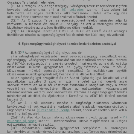
Országos Terv tartalmi elemeire.
(11)
Az Országos Terv az egészségügyi válsághelyzetek kezelésének legfőbb
tervezési dokumentuma, ami a
(9) bekezdés
szerinti részterveken túl
tartalmazza az egyes résztervek alkalmazásának, illetve azok együttes
alkalmazásának tervét a vonatkozó szakmai előírások szerint.
32
(12)
Az Országos Tervet az egészségügyért felelős miniszter adja ki
kétévente, a második év május 31. napjáig, és azt a vármegyei védelmi
bizottságok részére az országos tisztifőorvos útján megküldi.
33
(13)
Az Országos Tervet az OMSZ, a NEAK, az OKFŐ és az országos
tisztifőorvos részére az egészségügyért felelős miniszter küldi meg közvetlenül.
4.
Egészségügyi válsághelyzet kezelésének részletes szabályai
34
11. §
(1)
Az egészségügyi válsághelyzet esetén
a)
a válsághelyzet kezelésében részt vevő egészségügyi szolgáltatók és az
egészségügyi válsághelyzet felszámolásában közreműködő szervezetek részére
az ÁEüT-ből egészségügyi anyag és orvostechnikai eszköz adható át, továbbá
időszakosan működő gyógyintézet és gyógyintézetnek nem minősülő,
időszakosan működő egészségügyi szolgáltató (a továbbiakban együtt:
időszakosan működő gyógyintézet) hozható létre, illetve telepíthető,
b)
az egészségügyi szolgáltató és az Állami Egészségügyi Tartalékkal való
gazdálkodás szabályairól szóló miniszteri rendelet szerinti igénytámasztó
szervek részére az ÁEüT-ből készletek átadására a szolgáltató vagy a szerv
vezetőjének kezdeményezésére, illetve az egészségügyi válsághelyzet
felszámolásában közreműködő szervezetek számára az egészségügyért felelős
miniszter ad utasítást, és tájékoztatja a Kormányt az ÁEüT-ből történő készlet
kiadásáról.
(2)
Az ÁEüT-ből készletek kiadása a sürgősségi ellátásban váratlanul
bekövetkező hiányok kezelésére, konkrét ellátási feladatok megoldása céljából is
engedélyezhető az
(1) bekezdés b) pontja
szerint, ebben az esetben nem kell a
Kormányt tájékoztatni.
35
(2a)
Az ÁEüT-ből biztosítható az időszakosan működő gyógyintézet –
(1)
bekezdés a) pontja
szerinti – létrehozásához, illetve telepítéséhez szükséges
egészségügyi anyag és eszköz.
36
(3)
Időszakosan működő gyógyintézet telepítésére a vármegyei
kormányhivatal kezdeményezésére az országos tisztifőorvos egyetértésével az