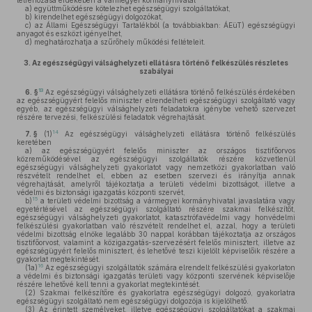
létrehozása érdekében a vármegyei kormányhivatal
a)
együttműködésre kötelezhet egészségügyi szolgáltatókat,
b)
kirendelhet egészségügyi dolgozókat,
c)
az Állami Egészségügyi Tartalékból (a továbbiakban: ÁEüT) egészségügyi
anyagot és eszközt igényelhet,
d)
meghatározhatja a szűrőhely működési feltételeit.
3.
Az egészségügyi válsághelyzeti ellátásra történő felkészülés részletes
szabályai
13
6. §
Az egészségügyi válsághelyzeti ellátásra történő felkészülés érdekében
az egészségügyért felelős miniszter elrendelheti egészségügyi szolgáltató vagy
egyéb, az egészségügyi válsághelyzeti feladatokra igénybe vehető szervezet
részére tervezési, felkészülési feladatok végrehajtását.
14
7. §
(1)
Az egészségügyi válsághelyzeti ellátásra történő felkészülés
keretében
a)
az egészségügyért felelős miniszter az országos tisztifőorvos
közreműködésével az egészségügyi szolgáltatók részére közvetlenül
egészségügyi válsághelyzeti gyakorlatot vagy nemzetközi gyakorlatban való
részvételt rendelhet el, ebben az esetben szervezi és irányítja annak
végrehajtását, amelyről tájékoztatja a területi védelmi bizottságot, illetve a
védelmi és biztonsági igazgatás központi szervét,
15
b)
a területi védelmi bizottság a vármegyei kormányhivatal javaslatára vagy
egyetértésével az egészségügyi szolgáltató részére szakmai felkészítőt,
egészségügyi válsághelyzeti gyakorlatot, katasztrófavédelmi vagy honvédelmi
felkészülési gyakorlatban való részvételt rendelhet el, azzal, hogy a területi
védelmi bizottság elnöke legalább 30 nappal korábban tájékoztatja az országos
tisztifőorvost, valamint a közigazgatás-szervezésért felelős minisztert, illetve az
egészségügyért felelős minisztert, és lehetővé teszi kijelölt képviselőik részére a
gyakorlat megtekintését.
16
(1a)
Az egészségügyi szolgáltatók számára elrendelt felkészülési gyakorlaton
a védelmi és biztonsági igazgatás területi vagy központi szervének képviselője
részére lehetővé kell tenni a gyakorlat megtekintését.
(2)
Szakmai felkészítőre és gyakorlatra egészségügyi dolgozó, gyakorlatra
egészségügyi szolgáltató nem egészségügyi dolgozója is kijelölhető.
(3)
Az érintett személyeket, illetve egészségügyi szolgáltatókat a szakmai