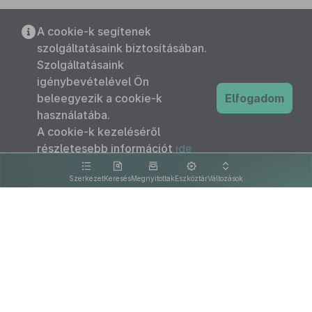
A cookie-k segítenek
szolgáltatásaink biztosításában.
Szolgáltatásaink
igénybevételével Ön
beleegyezik a cookie-k
Elfogadom
használatába.
A cookie-k kezeléséről
részletesebb információt
ide
kattintva olvashat.
Szerkezet
Keresés
Megnyitottak
Eszköztár
Változások