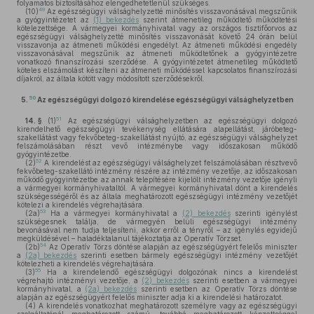
folyamatos biztosításához elengedhetetlenül szükséges.
49
(10)
Az egészségügyi válsághelyzetté minősítés visszavonásával megszűnik
a gyógyintézetet az
(1) bekezdés
szerint átmenetileg működtető működtetési
kötelezettsége. A vármegyei kormányhivatal vagy az országos tisztifőorvos az
egészségügyi válsághelyzetté minősítés visszavonását követő 24 órán belül
visszavonja az átmeneti működési engedélyt. Az átmeneti működési engedély
visszavonásával megszűnik az átmeneti működtetőnek a gyógyintézetre
vonatkozó finanszírozási szerződése. A gyógyintézetet átmenetileg működtető
köteles elszámolást készíteni az átmeneti működéssel kapcsolatos finanszírozási
díjakról, az általa kötött vagy módosított szerződésekről.
50
5.
Az egészségügyi dolgozó kirendelése egészségügyi válsághelyzetben
51
14. §
(1)
Az egészségügyi válsághelyzetben az egészségügyi dolgozó
kirendelhető egészségügyi tevékenység ellátására alapellátást, járóbeteg-
szakellátást vagy fekvőbeteg-szakellátást nyújtó, az egészségügyi válsághelyzet
felszámolásában részt vevő intézménybe vagy időszakosan működő
gyógyintézetbe.
52
(2)
A kirendelést az egészségügyi válsághelyzet felszámolásában résztvevő
fekvőbeteg-szakellátó intézmény részére az intézmény vezetője, az időszakosan
működő gyógyintézetbe az annak telepítésére kijelölt intézmény vezetője igényli
a vármegyei kormányhivataltól. A vármegyei kormányhivatal dönt a kirendelés
szükségességéről és az általa meghatározott egészségügyi intézmény vezetőjét
kötelezi a kirendelés végrehajtására.
53
(2a)
Ha a vármegyei kormányhivatal a
(2) bekezdés
szerinti igénylést
szükségesnek találja, de vármegyén belüli egészségügyi intézmény
bevonásával nem tudja teljesíteni, akkor erről a tényről – az igénylés egyidejű
megküldésével – haladéktalanul tájékoztatja az Operatív Törzset.
54
(2b)
Az Operatív Törzs döntése alapján az egészségügyért felelős miniszter
a
(2a) bekezdés
szerinti esetben bármely egészségügyi intézmény vezetőjét
kötelezheti a kirendelés végrehajtására.
55
(3)
Ha a kirendelendő egészségügyi dolgozónak nincs a kirendelést
végrehajtó intézményi vezetője, a
(2) bekezdés
szerinti esetben a vármegyei
kormányhivatal, a
(2a) bekezdés
szerinti esetben az Operatív Törzs döntése
alapján az egészségügyért felelős miniszter adja ki a kirendelési határozatot.
(4)
A kirendelés vonatkozhat meghatározott személyre vagy az egészségügyi