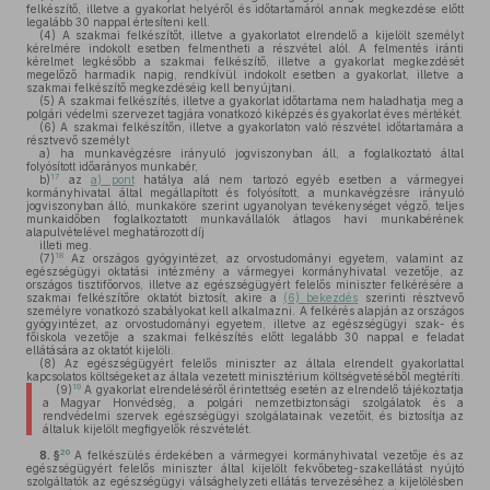
felkészítő, illetve a gyakorlat helyéről és időtartamáról annak megkezdése előtt
legalább 30 nappal értesíteni kell.
(4)
A szakmai felkészítőt, illetve a gyakorlatot elrendelő a kijelölt személyt
kérelmére indokolt esetben felmentheti a részvétel alól. A felmentés iránti
kérelmet legkésőbb a szakmai felkészítő, illetve a gyakorlat megkezdését
megelőző harmadik napig, rendkívül indokolt esetben a gyakorlat, illetve a
szakmai felkészítő megkezdéséig kell benyújtani.
(5)
A szakmai felkészítés, illetve a gyakorlat időtartama nem haladhatja meg a
polgári védelmi szervezet tagjára vonatkozó kiképzés és gyakorlat éves mértékét.
(6)
A szakmai felkészítőn, illetve a gyakorlaton való részvétel időtartamára a
résztvevő személyt
a)
ha munkavégzésre irányuló jogviszonyban áll, a foglalkoztató által
folyósított időarányos munkabér,
17
b)
az
a) pont
hatálya alá nem tartozó egyéb esetben a vármegyei
kormányhivatal által megállapított és folyósított, a munkavégzésre irányuló
jogviszonyban álló, munkaköre szerint ugyanolyan tevékenységet végző, teljes
munkaidőben foglalkoztatott munkavállalók átlagos havi munkabérének
alapulvételével meghatározott díj
illeti meg.
18
(7)
Az országos gyógyintézet, az orvostudományi egyetem, valamint az
egészségügyi oktatási intézmény a vármegyei kormányhivatal vezetője, az
országos tisztifőorvos, illetve az egészségügyért felelős miniszter felkérésére a
szakmai felkészítőre oktatót biztosít, akire a
(6) bekezdés
szerinti résztvevő
személyre vonatkozó szabályokat kell alkalmazni. A felkérés alapján az országos
gyógyintézet, az orvostudományi egyetem, illetve az egészségügyi szak- és
főiskola vezetője a szakmai felkészítés előtt legalább 30 nappal e feladat
ellátására az oktatót kijelöli.
(8)
Az egészségügyért felelős miniszter az általa elrendelt gyakorlattal
kapcsolatos költségeket az általa vezetett minisztérium költségvetéséből megtéríti.
19
(9)
A gyakorlat elrendeléséről érintettség esetén az elrendelő tájékoztatja
a Magyar Honvédség, a polgári nemzetbiztonsági szolgálatok és a
rendvédelmi szervek egészségügyi szolgálatainak vezetőit, és biztosítja az
általuk kijelölt megfigyelők részvételét.
20
8. §
A felkészülés érdekében a vármegyei kormányhivatal vezetője és az
egészségügyért felelős miniszter által kijelölt fekvőbeteg-szakellátást nyújtó
szolgáltatók az egészségügyi válsághelyzeti ellátás tervezéséhez a kijelölésben