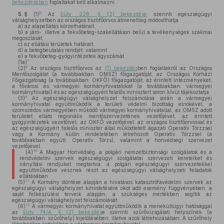
bekezdésében
foglaltakat kell alkalmazni.
6
5. §
(1)
Az
Eütv. 228. § (2) bekezdése
szerinti egészségügyi
válsághelyzetben az országos tisztifőorvos átmenetileg módosíthatja
a)
az alapellátás körzethatárait,
b)
a járó-, illetve a fekvőbeteg-szakellátáson belül a tevékenységek szakmai
megoszlását,
c)
az ellátási területek határait,
d)
a betegbeutalás rendjét, valamint
e)
a fekvőbeteg-gyógyintézetek ágyszámát.
7
(1a)
8
(2)
Az országos tisztifőorvos az
(1) bekezdés
ben foglaltakról az Országos
Mentőszolgálat (a továbbiakban: OMSZ) főigazgatóját, az Országos Kórházi
Főigazgatóság (a továbbiakban: OKFŐ) főigazgatóját, az érintett intézményeket,
a fővárosi és vármegyei kormányhivatalokat (a továbbiakban: vármegyei
kormányhivatal) és az egészségügyért felelős minisztert soron kívül tájékoztatja.
9
(3)
Az egészségügyi válsághelyzet felszámolása során a vármegyei
kormányhivatal együttműködik a területi védelmi bizottság elnökével, a
szomszédos vármegyében működő vármegyei kormányhivatallal, az OMSZ adott
területet ellátó regionális mentőszervezetének vezetőjével, az érintett
gyógyintézetek vezetőivel, az OKFŐ vezetőjével, az országos tisztifőorvossal és
az egészségügyért felelős miniszter által működtetett ágazati Operatív Törzzsel
vagy a Kormány külön rendeletében létrehozott Operatív Törzzsel (a
továbbiakban együtt: Operatív Törzs), valamint a honvédségi szervezet
vezetőjével.
10
(4)
A Magyar Honvédség, a polgári nemzetbiztonsági szolgálatok és a
rendvédelmi szervek egészségügyi szolgálatai szervezeti kereteiket és
irányítási rendjüket megtartva, a polgári egészségügyi szervezetekkel
együttműködve vesznek részt az egészségügyi válsághelyzeti feladatok
ellátásában.
11
(5)
A Kormány döntése alapján a hivatásos katasztrófavédelmi szervek az
egészségügyi válsághelyzet kihirdetésére okot adó esemény függvényében, a
saját felkészülési terveik alapján, a szükséges mértékben segítik az
egészségügyi válsághelyzet felszámolását.
12
(6)
A vármegyei kormányhivatal együttműködik a menekültügyi hatósággal
az
Eütv. 74/A. § (2) bekezdés
e szerinti szűrővizsgálati helyszínek (a
továbbiakban: szűrőhely) kijelölésében, illetve azok létrehozásában. A szűrőhely