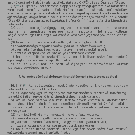
megküldésével – haladéktalanul tájékoztatja az OKFŐ-t és az Operatív Törzset.
60
(1b)
Az Operatív Törzs döntése alapján az egészségügyért felelős miniszter a
vármegyei kormányhivatal tájékoztatása alapján bármely egészségügyi
intézmény vezetőjét kötelezheti a kirendelés végrehajtására. Ha a kirendelendő
egészségügyi dolgozónak nincs a kirendelést végrehajtó vezetője, az Operatív
Törzs döntése alapján az egészségügyért felelős miniszter adja ki a kirendelési
határozatot.
(2)
A kirendelt egészségügyi dolgozó a kirendelés alatt a munkabérére,
valamint a kirendelés teljesítése során indokoltan felmerülő költsége
megtérítésére jogosult a foglalkoztatására vonatkozó jogszabályok rendelkezései
szerint.
(3)
Nem rendelhető ki a munkavállaló, illetve a foglalkoztatott:
a)
a várandóssága megállapításától gyermeke hároméves koráig,
b)
gyermeke tizenhat éves koráig, ha gyermekét egyedül neveli,
c)
hozzátartozójának tartós, személyes gondozása esetén,
d)
ha a rehabilitációs szakértői szerv legalább ötven százalékos mértékű
egészségkárosodását megállapította, illetve
e)
ha az OMSZ-nak az adott válsághelyzet felszámolásában érintett
szervezeti egységébe tartozik.
7.
Az egészségügyi dolgozó kirendelésének részletes szabályai
61
16. §
(1)
Az egészségügyi szolgáltató vezetője a kirendelést elrendelő
határozat kézhezvételét követően
a)
az egészségügyi válsághelyzet felszámolásában résztvevő fekvőbeteg-
szakellátó intézménybe történő kirendeléshez haladéktalanul,
b)
az
a)
pont hatálya alá nem tartozó egyéb esetben a kirendelésben
meghatározott határidőn belül, de legkésőbb a közléstől számított 24 órán belül
írásban kijelöli a kirendelésben foglalt követelményeknek megfelelő
személyeket.
(2)
Nem jelölhető ki a munkavállaló, illetve a foglalkoztatott:
a)
a várandóssága megállapításától gyermeke hároméves koráig,
b)
gyermeke tizenhat éves koráig, ha gyermekét egyedül neveli,
c)
hozzátartozójának tartós, személyes gondozása esetén,
d)
ha a rehabilitációs szakértői szerv legalább ötven százalékos mértékű
egészségkárosodását megállapította, illetve