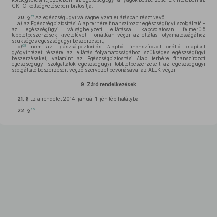
költségvetési fejezetében, az egészségügyi anyagok beszerzése tekintetében az
OKFŐ költségvetésében biztosítja.
67
20. §
Az egészségügyi válsághelyzeti ellátásban részt vevő,
a)
az Egészségbiztosítási Alap terhére finanszírozott egészségügyi szolgáltató –
az egészségügyi válsághelyzeti ellátással kapcsolatosan felmerülő
többletbeszerzések kivételével – önállóan végzi az ellátás folyamatosságához
szükséges egészségügyi beszerzéseit,
68
b)
nem az Egészségbiztosítási Alapból finanszírozott önálló telepített
gyógyintézet részére az ellátás folyamatosságához szükséges egészségügyi
beszerzéseket, valamint az Egészségbiztosítási Alap terhére finanszírozott
egészségügyi szolgáltatók egészségügyi többletbeszerzéseit az egészségügyi
szolgáltató beszerzéseit végző szervezet bevonásával az ÁEEK végzi.
9.
Záró rendelkezések
21. §
Ez a rendelet 2014. január 1-jén lép hatályba.
69
22. §