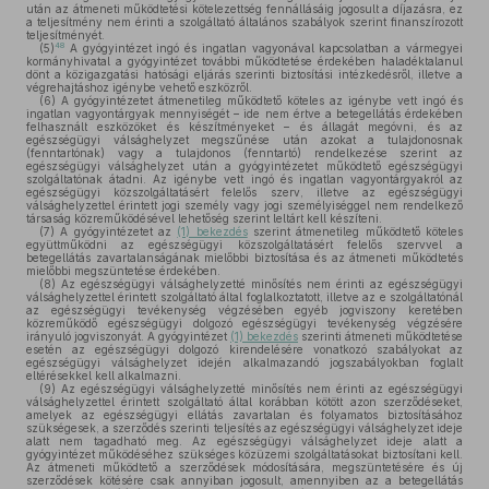
után az átmeneti működtetési kötelezettség fennállásáig jogosult a díjazásra, ez
a teljesítmény nem érinti a szolgáltató általános szabályok szerint finanszírozott
teljesítményét.
48
(5)
A gyógyintézet ingó és ingatlan vagyonával kapcsolatban a vármegyei
kormányhivatal a gyógyintézet további működtetése érdekében haladéktalanul
dönt a közigazgatási hatósági eljárás szerinti biztosítási intézkedésről, illetve a
végrehajtáshoz igénybe vehető eszközről.
(6)
A gyógyintézetet átmenetileg működtető köteles az igénybe vett ingó és
ingatlan vagyontárgyak mennyiségét – ide nem értve a betegellátás érdekében
felhasznált eszközöket és készítményeket – és állagát megóvni, és az
egészségügyi válsághelyzet megszűnése után azokat a tulajdonosnak
(fenntartónak) vagy a tulajdonos (fenntartó) rendelkezése szerint az
egészségügyi válsághelyzet után a gyógyintézetet működtető egészségügyi
szolgáltatónak átadni. Az igénybe vett ingó és ingatlan vagyontárgyakról az
egészségügyi közszolgáltatásért felelős szerv, illetve az egészségügyi
válsághelyzettel érintett jogi személy vagy jogi személyiséggel nem rendelkező
társaság közreműködésével lehetőség szerint leltárt kell készíteni.
(7)
A gyógyintézetet az
(1) bekezdés
szerint átmenetileg működtető köteles
együttműködni az egészségügyi közszolgáltatásért felelős szervvel a
betegellátás zavartalanságának mielőbbi biztosítása és az átmeneti működtetés
mielőbbi megszüntetése érdekében.
(8)
Az egészségügyi válsághelyzetté minősítés nem érinti az egészségügyi
válsághelyzettel érintett szolgáltató által foglalkoztatott, illetve az e szolgáltatónál
az egészségügyi tevékenység végzésében egyéb jogviszony keretében
közreműködő egészségügyi dolgozó egészségügyi tevékenység végzésére
irányuló jogviszonyát. A gyógyintézet
(1) bekezdés
szerinti átmeneti működtetése
esetén az egészségügyi dolgozó kirendelésére vonatkozó szabályokat az
egészségügyi válsághelyzet idején alkalmazandó jogszabályokban foglalt
eltérésekkel kell alkalmazni.
(9)
Az egészségügyi válsághelyzetté minősítés nem érinti az egészségügyi
válsághelyzettel érintett szolgáltató által korábban kötött azon szerződéseket,
amelyek az egészségügyi ellátás zavartalan és folyamatos biztosításához
szükségesek, a szerződés szerinti teljesítés az egészségügyi válsághelyzet ideje
alatt nem tagadható meg. Az egészségügyi válsághelyzet ideje alatt a
gyógyintézet működéséhez szükséges közüzemi szolgáltatásokat biztosítani kell.
Az átmeneti működtető a szerződések módosítására, megszüntetésére és új
szerződések kötésére csak annyiban jogosult, amennyiben az a betegellátás