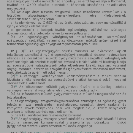
egészségügyért felelős miniszter ad engedélyt, és erről tájékoztatja a Kormányt,
továbbá az OKFŐ részére elrendeli a készletek kiadásának haladéktalan
megkezdését.
(4)
Az alapellátást biztosító szolgáltató, illetve kezelőorvos közreműködik a
település lakosságának kimenekítésében, illetve kitelepítésének
előkészítésében, melynek során
a)
kezdeményezi az OMSZ-nél az őrzött betegszállítást vagy mentőszállítást
igénylő betegek elszállítását,
b)
gondoskodik a betegek további egészségügyi ellátásához szükséges
dokumentációnak a befogadó helyre történő eljuttatásáról.
(5)
Az egészségügyi válsághelyzet felszámolásában közreműködő
egészségügyi szolgáltató, valamint az időszakosan működő gyógyintézet által
felhasznált egészségügyi anyagokat folyamatosan pótolni kell.
37
12. §
(1)
Az egészségügyért felelős miniszter az előzetesen kijelölt
fekvőbeteg-szakellátást nyújtó egészségügyi szolgáltató részére határozatban
elrendeli az időszakosan működő gyógyintézetnek a szolgáltató válsághelyzeti
tervében foglaltak szerinti telepítését, továbbá a területi védelmi bizottság kiadja
az egészségügyi válsághelyzeti célra előzetesen kijelölt ingatlan, valamint
anyagi-technikai eszköz és szolgáltatás igénybevételére vonatkozó határozatot,
erről tájékoztatja az érintett polgármestert.
38
(2)
A vármegyei kormányhivatal kezdeményezésére a területi védelmi
bizottság elnöke elrendeli az egészségügyi ellátást támogató polgári védelmi
szervezetek alkalmazását.
39
(3)
Az időszakosan működő gyógyintézet részére a területileg illetékes
vármegyei kormányhivatal átmeneti működési engedélyt ad ki.
(4)
Az időszakosan működő gyógyintézetnek a működés megkezdéséhez és
folytatásához
a)
az egészségügyi szolgáltatás gyakorlásához szükséges, az egészségügyért
felelős miniszter rendeletében meghatározott személyi, tárgyi, szakmai és
környezeti követelményeknek nem kell megfelelnie, e követelményeknek
azonban lehetőség szerint eleget kell tennie,
b)
nem kell rendelkeznie felelősségbiztosítással.
40
(5)
Az egészségügyi válsághelyzetté minősítés visszavonását követő 24 órán
belül a vármegyei kormányhivatal visszavonja az időszakosan működő
gyógyintézet részére kiadott átmeneti működési engedélyt.
41