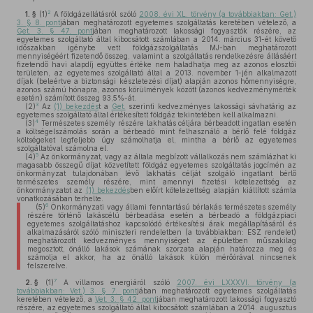
2
1. §
(1)
A földgázellátásról szóló
2008. évi XL. törvény (a továbbiakban: Get.)
3. § 8. pont
jában meghatározott egyetemes szolgáltatás keretében vételező, a
Get. 3. § 47. pont
jában meghatározott lakossági fogyasztók részére, az
egyetemes szolgáltató által kibocsátott számlában a 2014. március 31-ét követő
időszakban igénybe vett földgázszolgáltatás MJ-ban meghatározott
mennyiségéért fizetendő összeg, valamint a szolgáltatás rendelkezésre állásáért
fizetendő havi alapdíj együttes értéke nem haladhatja meg az azonos elosztói
területen, az egyetemes szolgáltató által a 2013. november 1-jén alkalmazott
díjak (beleértve a biztonsági készletezési díjat) alapján azonos hőmennyiségre,
azonos számú hónapra, azonos körülmények között (azonos kedvezménymérték
esetén) számított összeg 93,5%-át.
3
(2)
Az
(1) bekezdés
t a
Get.
szerinti kedvezményes lakossági sávhatárig az
egyetemes szolgáltató által értékesített földgáz tekintetében kell alkalmazni.
4
(3)
Természetes személy részére lakhatás céljára bérbeadott ingatlan esetén
a költségelszámolás során a bérbeadó mint felhasználó a bérlő felé földgáz
költségeket legfeljebb úgy számolhatja el, mintha a bérlő az egyetemes
szolgáltatóval számolna el.
5
(4)
Az önkormányzat, vagy az általa megbízott vállalkozás nem számlázhat ki
magasabb összegű díjat közvetített földgáz egyetemes szolgáltatás jogcímén az
önkormányzat tulajdonában lévő lakhatás célját szolgáló ingatlant bérlő
természetes személy részére, mint amennyi fizetési kötelezettség az
önkormányzatot az
(1) bekezdés
ben előírt kötelezettség alapján kiállított számla
vonatkozásában terhelte.
6
(5)
Önkormányzati vagy állami fenntartású bérlakás természetes személy
részére történő lakáscélú bérbeadása esetén a bérbeadó a földgázpiaci
egyetemes szolgáltatáshoz kapcsolódó értékesítési árak megállapításáról és
alkalmazásáról szóló miniszteri rendeletben (a továbbiakban: ESZ rendelet)
meghatározott kedvezményes mennyiséget az épületben műszakilag
megosztott, önálló lakások számának szorzata alapján határozza meg és
számolja el akkor, ha az önálló lakások külön mérőórával nincsenek
felszerelve.
7
2. §
(1)
A villamos energiáról szóló
2007. évi LXXXVI. törvény (a
továbbiakban: Vet.) 3. § 7. pont
jában meghatározott egyetemes szolgáltatás
keretében vételező, a
Vet. 3. § 42. pont
jában meghatározott lakossági fogyasztó
részére, az egyetemes szolgáltató által kibocsátott számlában a 2014. augusztus