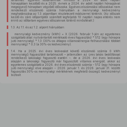
tartalmaz. Egyéves időtartamnak minősül a 2024. év adott naptári
hónapjában kezdődő és a 2025. évnek a 2024. év adott naptári hónapjával
megegyező hónapban végződő időszaka. Egyéves elszámolási időszakkal nem
rendelkező elszámoló számla hiányában a mennyiségi kedvezmény
meghatározása az 1.3. alpontban részletezett módszerrel történik. (Az időszak
kezdő és záró időpontjától számított legfeljebb 10 naptári napos eltérés nem
érinti az időtartam egyéves időszaknak történő minősítését.)
1.3.
Az 1.1. és az 1.2. alpont hiányában:
mennyiségi kedvezmény (kWh) = X (2026. február 1-jén az egyetemes
szolgáltató által nyilvántartott mértékadó éves fogyasztás) * 1/12 (egy hónapra
jutó mennyiség) * 1,3 (30%-os átlagos villamosenergia-felhasználási többlet
mennyiség) * 0,3 (a 30%-os kedvezmény).
1.4.
Ha a 2025. évi éves leolvasást követő elszámoló számla 0 kWh
mennyiségű fogyasztást tartalmazott – jellemzően az üres lakás beállítással
rendelkező lakossági fogyasztó esetén –, de a 2026. évi éves leolvasás
alapján a lakossági fogyasztó már fogyasztott villamos energiát, akkor az
egyetemes szolgáltató a 2026. évi éves elszámoló számla – 1/12 (egy hónapra
jutó mennyiség) elve alapján – 2026. január 1. és 2026. január 31. közötti
fogyasztás 30%-os mennyiségi mértékének megfelelő összegű kedvezményt
biztosít.