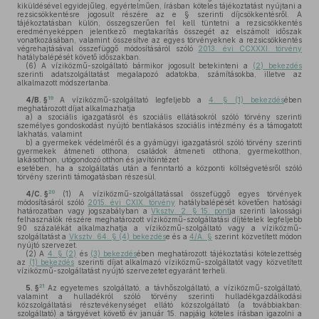
kiküldésével egyidejűleg, egyértelműen, írásban köteles tájékoztatást nyújtani a
rezsicsökkentésre jogosult részére az e § szerinti díjcsökkentésről. A
tájékoztatásban külön, összegszerűen fel kell tüntetni a rezsicsökkentés
eredményeképpen jelentkező megtakarítás összegét az elszámolt időszak
vonatkozásában, valamint összesítve az egyes törvényeknek a rezsicsökkentés
végrehajtásával összefüggő módosításáról szóló
2013. évi CCXXXI. törvény
hatálybalépését követő időszakban.
(6)
A víziközmű-szolgáltató bármikor jogosult betekinteni a
(2) bekezdés
szerinti adatszolgáltatást megalapozó adatokba, számításokba, illetve az
alkalmazott módszertanba.
19
4/B. §
A víziközmű-szolgáltató legfeljebb a
4. § (1) bekezdés
ében
meghatározott díjat alkalmazhatja
a)
a szociális igazgatásról és szociális ellátásokról szóló törvény szerinti
személyes gondoskodást nyújtó bentlakásos szociális intézmény és a támogatott
lakhatás, valamint
b)
a gyermekek védelméről és a gyámügyi igazgatásról szóló törvény szerinti
gyermekek átmeneti otthona, családok átmeneti otthona, gyermekotthon,
lakásotthon, utógondozó otthon és javítóintézet
esetében, ha a szolgáltatás után a fenntartó a központi költségvetésről szóló
törvény szerinti támogatásban részesül.
20
4/C. §
(1)
A víziközmű-szolgáltatással összefüggő egyes törvények
módosításáról szóló
2015. évi CXIX. törvény
hatálybalépését követően hatósági
határozatban vagy jogszabályban a
Vksztv. 2. § 15. pont
ja szerinti lakossági
felhasználók részére meghatározott víziközmű-szolgáltatási díjtételek legfeljebb
90 százalékát alkalmazhatja a víziközmű-szolgáltató vagy a víziközmű-
szolgáltatást a
Vksztv. 64. § (4) bekezdés
e és a
4/A. §
szerint közvetített módon
nyújtó szervezet.
(2)
A
4. § (2)
és
(3) bekezdés
ében meghatározott tájékoztatási kötelezettség
az
(1) bekezdés
szerinti díjat alkalmazó víziközmű-szolgáltatót vagy közvetített
víziközmű-szolgáltatást nyújtó szervezetet egyaránt terheli.
21
5. §
Az egyetemes szolgáltató, a távhőszolgáltató, a víziközmű-szolgáltató,
valamint a hulladékról szóló törvény szerinti hulladékgazdálkodási
közszolgáltatási résztevékenységet ellátó közszolgáltató (a továbbiakban:
szolgáltató) a tárgyévet követő év január 15. napjáig köteles írásban igazolni a