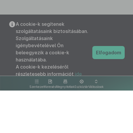
A cookie-k segítenek
szolgáltatásaink biztosításában.
Szolgáltatásaink
igénybevételével Ön
beleegyezik a cookie-k
Elfogadom
használatába.
A cookie-k kezeléséről
részletesebb információt
ide
kattintva olvashat.
Szerkezet
Keresés
Megnyitottak
Eszköztár
Változások