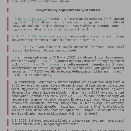
34
1. melléklet a 2013. évi LIV. törvényhez
Földgáz mennyiségi kedvezmény számítása
1.
A
10. § (2) bekezdés
e szerinti elszámoló számlák esetén a 2026. januári
fogyasztás kiszámítása az egyetemes szolgáltató e melléklet
hatálybalépésének napján érvényes üzletszabályzata szerinti termikus
fogyasztás számítási módszer alkalmazásával történik.
2.
A
10. § (3) bekezdés
e szerinti részszámlák esetén a mennyiségi
kedvezmény kiszámítása az alábbi képlet szerint történik:
2.1.
2025. évi éves leolvasást követő elszámoló számlával rendelkező
részszámlás lakossági földgázfogyasztó esetén:
mennyiségi kedvezmény (MJ) = X (2025. évi elszámoló számlán szereplő
éves mennyiség) * 0,194281 [a januári hónapra vonatkozó, a földgázellátásról
szóló
2008. évi XL. törvény
rendelkezéseinek végrehajtásáról szóló
kormányrendelet szerinti jelleggörbe (a továbbiakban: jelleggörbe) szerinti
mennyiség] * 1,3 (30%-os átlagos földgáz-felhasználási többlet mennyiség) *
0,3 (a 30%-os kedvezmény);
A mennyiségi kedvezmény kiszámításához az egyetemes szolgáltató a
2025. évi éves leolvasást követő elszámoló számlát csak abban az esetben
veszi figyelembe, amennyiben annak elszámolási időszaka egyéves
időtartamot tartalmaz. Egyéves időtartamnak minősül a 2024. év adott naptári
hónapjában kezdődő és a 2025. évnek a 2024. év adott naptári hónapjával
megegyező hónapban végződő időszaka. Egyéves elszámolási időszakkal nem
rendelkező elszámoló számla hiányában a mennyiségi kedvezmény
meghatározása a 2.2. alpontban részletezett módszerrel történik. (Az időszak
kezdő és záró időpontjától számított legfeljebb 10 naptári napos eltérés nem
érinti az időtartam egyéves időszaknak történő minősítését.)
2.2.
2025. évi éves leolvasást követő elszámoló számlával nem rendelkező
részszámlás lakossági földgázfogyasztó esetén: