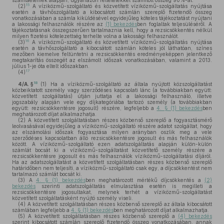
számlaelemek alapján, ugyanazon feltételekkel számított összeg 90%-át.
15
(2)
A víziközmű-szolgáltató és közvetített víziközmű-szolgáltatás nyújtása
esetén a távhőszolgáltató a kibocsátott számlán szereplő fizetendő összeg
vonatkozásában a számla kiküldésével egyidejűleg köteles tájékoztatást nyújtani
a lakossági felhasználók részére az
(1) bekezdés
ben foglaltak teljesüléséről. A
tájékoztatásnak összegszerűen tartalmaznia kell, hogy a rezsicsökkentés nélkül
milyen fizetési kötelezettség terhelte volna a lakossági felhasználót.
16
(3)
A víziközmű-szolgáltató és közvetített víziközmű-szolgáltatás nyújtása
esetén a távhőszolgáltató a kibocsátott számlán köteles jól láthatóan, színes
mezőben kiemelve feltüntetni a rezsicsökkentés eredményeképpen jelentkező
megtakarítás összegét az elszámolt időszak vonatkozásában, valamint a 2013.
július 1-je óta eltelt időszakban.
17
(4)
18
4/A. §
(1)
Ha a víziközmű-szolgáltató az általa nyújtott közszolgáltatást
közbeiktatott személy vagy szerződéses kapcsolati lánc (a továbbiakban együtt:
közvetített szolgáltatás) útján juttatja el a lakossági felhasználó, illetve
jogszabály alapján vele egy díjkategóriába tartozó személy (a továbbiakban
együtt: rezsicsökkentésre jogosult) részére, legfeljebb a
4. § (1) bekezdés
ben
meghatározott díjat alkalmazhatja.
(2)
A közvetített szolgáltatásban részes közbenső szereplő a fogyasztásmérő
leolvasásával egyidejűleg a víziközmű-szolgáltató részére adatot szolgáltat, hogy
az elszámolási időszak fogyasztása milyen arányban oszlik meg a vele
szerződéses kapcsolatban álló rezsicsökkentésre jogosult és más felhasználók
között. A víziközmű-szolgáltató ezen adatszolgáltatás alapján külön-külön
számlát bocsát ki a víziközmű-szolgáltatást közvetítető személy részére a
rezsicsökkentésre jogosult és más felhasználók víziközmű-szolgáltatási díjáról.
Ha az adatszolgáltatást a közvetített szolgáltatásban részes közbenső szereplő
határidőben nem teljesíti, a víziközmű-szolgáltató csak egy, a díjcsökkentést nem
tartalmazó számlát bocsát ki.
(3)
A
4. § (1) bekezdés
ben meghatározott mértékű díjcsökkentés a
(2)
bekezdés
szerinti adatszolgáltatás elmulasztása esetén is megilleti a
rezsicsökkentésre jogosultakat, melynek terhét a víziközmű-szolgáltatást
közvetített szolgáltatásként nyújtó személy viseli.
(4)
A közvetített szolgáltatásban részes közbenső szereplő az általa kibocsátott
számlában legfeljebb a
4. § (1) bekezdés
ben meghatározott díjat alkalmazhatja.
(5)
A közvetített szolgáltatásban részes közbenső szereplő a
(4) bekezdés
szerint kibocsátott számlán szereplő fizetendő összeg vonatkozásában, annak