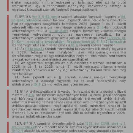
értéke magasabb, mint a kedvezményt tartalmazó első számla bruttó
számlaértéke, úgy a fennmaradó mennyiségi kedvezmény összege a
következő kibocsátott számlák fizetendő összegét csökkenti.
29
11. §
(1)
A
Vet. 3. § 42. pont
ja szerinti lakossági fogyasztó – ideértve a
Vet.
50. § (4) bekezdés
e szerint lakossági fogyasztónak minősülő felhasználókat –
által az egyetemes szolgáltatás keretében 2026. január 1. és 31. között
vételezett villamos energia mennyisége tekintetében a
2. §
-ban biztosított
kedvezményen felül a
2. melléklet
alapján kiszámított villamos energia
mennyiségi kedvezményt nyújt az egyetemes szolgáltató, ha a
kedvezményre vonatkozó igényüket a januári rezsistopról szóló
12/2026. (II.
3.) Korm. rendelet (a továbbiakban: Rezsistop rendelet) 7. § (2) bekezdés
e
szerint megtették és nem részesülnek a
10. §
szerinti kedvezményben.
(2)
Az
(1) bekezdés
szerinti mennyiségi kedvezmény a lakossági fogyasztó
a 2026. február 4-én hatályban lévő villamosenergia-vásárlási
szerződésében megjelölt egy felhasználási helyen – több mérési pont esetén
is – csak egy mérési pont tekintetében számolható el.
(3)
Az egyetemes szolgáltató az első esedékes elszámoló számlában a
2026. január 1. és 2026. január 31. között vételezett villamos energia
tekintetében érvényesíti a mennyiségi kedvezményt, ha arra 2026-ban még
nem került sor.
(4)
Nem jogosult az e § szerinti villamos energia mennyiségi
kedvezményre a lakossági fogyasztó, ha az adott felhasználási hely
tekintetében a
10. §
szerinti kedvezményben részesül.
30
12. §
A távhőszolgáltató a lakossági felhasználó és a lakossági díjfizető
részére – a
3. §
-ban biztosított kedvezményen felül – a 2026. január hónapra
eső hőfelhasználásért a távhőszolgáltatónak értékesített távhő árának,
valamint a lakossági felhasználónak és a külön kezelt intézménynek nyújtott
távhőszolgáltatás díjának megállapításáról szóló miniszteri rendelet (a
továbbiakban: Árrendelet) szerint megállapított szolgáltatási díj alapdíj nélküli
részének 30%-kal csökkentett értékéről állít ki számlát legkésőbb a 2026.
tavasszal induló elszámolás során.
31
12/A. §
(1)
A személyi jövedelemadóról szóló
1995. évi CXVII. törvény 1.
számú melléklet
ének rendelkezéseitől eltérően egyéb indokkal adómentes a
10–12. §
alapján biztosított mennyiségi kedvezmény vagy támogatás összege.