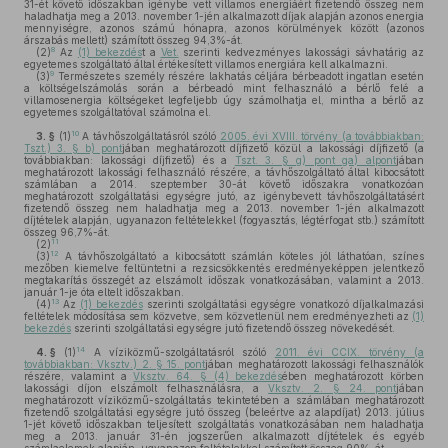
31-ét követő időszakban igénybe vett villamos energiáért fizetendő összeg nem
haladhatja meg a 2013. november 1-jén alkalmazott díjak alapján azonos energia
mennyiségre, azonos számú hónapra, azonos körülmények között (azonos
árszabás mellett) számított összeg 94,3%-át.
8
(2)
Az
(1) bekezdés
t a
Vet.
szerinti kedvezményes lakossági sávhatárig az
egyetemes szolgáltató által értékesített villamos energiára kell alkalmazni.
9
(3)
Természetes személy részére lakhatás céljára bérbeadott ingatlan esetén
a költségelszámolás során a bérbeadó mint felhasználó a bérlő felé a
villamosenergia költségeket legfeljebb úgy számolhatja el, mintha a bérlő az
egyetemes szolgáltatóval számolna el.
10
3. §
(1)
A távhőszolgáltatásról szóló
2005. évi XVIII. törvény (a továbbiakban:
Tszt.) 3. § b) pont
jában meghatározott díjfizető közül a lakossági díjfizető (a
továbbiakban: lakossági díjfizető) és a
Tszt. 3. § g) pont ga) alpont
jában
meghatározott lakossági felhasználó részére, a távhőszolgáltató által kibocsátott
számlában a 2014. szeptember 30-át követő időszakra vonatkozóan
meghatározott szolgáltatási egységre jutó, az igénybevett távhőszolgáltatásért
fizetendő összeg nem haladhatja meg a 2013. november 1-jén alkalmazott
díjtételek alapján, ugyanazon feltételekkel (fogyasztás, légtérfogat stb.) számított
összeg 96,7%-át.
11
(2)
12
(3)
A távhőszolgáltató a kibocsátott számlán köteles jól láthatóan, színes
mezőben kiemelve feltüntetni a rezsicsökkentés eredményeképpen jelentkező
megtakarítás összegét az elszámolt időszak vonatkozásában, valamint a 2013.
január 1-je óta eltelt időszakban.
13
(4)
Az
(1) bekezdés
szerinti szolgáltatási egységre vonatkozó díjalkalmazási
feltételek módosítása sem közvetve, sem közvetlenül nem eredményezheti az
(1)
bekezdés
szerinti szolgáltatási egységre jutó fizetendő összeg növekedését.
14
4. §
(1)
A víziközmű-szolgáltatásról szóló
2011. évi CCIX. törvény (a
továbbiakban: Vksztv.) 2. § 15. pont
jában meghatározott lakossági felhasználók
részére, valamint a
Vksztv. 64. § (4) bekezdés
ében meghatározott körben
lakossági díjon elszámolt felhasználásra, a
Vksztv. 2. § 24. pont
jában
meghatározott víziközmű-szolgáltatás tekintetében a számlában meghatározott
fizetendő szolgáltatási egységre jutó összeg (beleértve az alapdíjat) 2013. július
1-jét követő időszakban teljesített szolgáltatás vonatkozásában nem haladhatja
meg a 2013. január 31-én jogszerűen alkalmazott díjtételek és egyéb