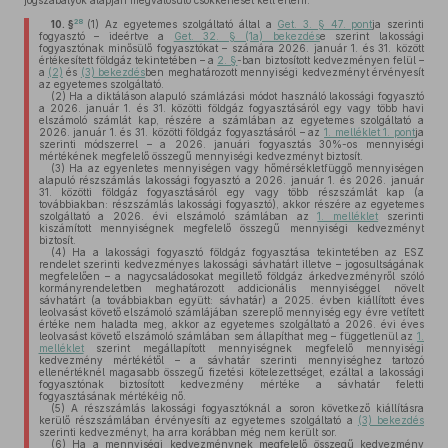
jogszabályok alapján megvalósuló csökkenését kell érteni.
28
10. §
(1)
Az egyetemes szolgáltató által a
Get. 3. § 47. pont
ja szerinti
fogyasztó – ideértve a
Get. 32. § (1a) bekezdés
e szerint lakossági
fogyasztónak minősülő fogyasztókat – számára 2026. január 1. és 31. között
értékesített földgáz tekintetében – a
2. §
-ban biztosított kedvezményen felül –
a
(2)
és
(3) bekezdés
ben meghatározott mennyiségi kedvezményt érvényesít
az egyetemes szolgáltató.
(2)
Ha a diktáláson alapuló számlázási módot használó lakossági fogyasztó
a 2026. január 1. és 31. közötti földgáz fogyasztásáról egy vagy több havi
elszámoló számlát kap, részére a számlában az egyetemes szolgáltató a
2026. január 1. és 31. közötti földgáz fogyasztásáról – az
1. melléklet 1. pont
ja
szerinti módszerrel – a 2026. januári fogyasztás 30%-os mennyiségi
mértékének megfelelő összegű mennyiségi kedvezményt biztosít.
(3)
Ha az egyenletes mennyiségen vagy hőmérsékletfüggő mennyiségen
alapuló részszámlás lakossági fogyasztó a 2026. január 1. és 2026. január
31. közötti földgáz fogyasztásáról egy vagy több részszámlát kap (a
továbbiakban: részszámlás lakossági fogyasztó), akkor részére az egyetemes
szolgáltató a 2026. évi elszámoló számlában az
1. melléklet
szerinti
kiszámított mennyiségnek megfelelő összegű mennyiségi kedvezményt
biztosít.
(4)
Ha a lakossági fogyasztó földgáz fogyasztása tekintetében az ESZ
rendelet szerinti kedvezményes lakossági sávhatárt illetve – jogosultságának
megfelelően – a nagycsaládosokat megillető földgáz árkedvezményről szóló
kormányrendeletben meghatározott addicionális mennyiséggel növelt
sávhatárt (a továbbiakban együtt: sávhatár) a 2025. évben kiállított éves
leolvasást követő elszámoló számlájában szereplő mennyiség egy évre vetített
értéke nem haladta meg, akkor az egyetemes szolgáltató a 2026. évi éves
leolvasást követő elszámoló számlában sem állapíthat meg – függetlenül az
1.
melléklet
szerint megállapított mennyiségnek megfelelő mennyiségi
kedvezmény mértékétől – a sávhatár szerinti mennyiséghez tartozó
ellenértéknél magasabb összegű fizetési kötelezettséget, ezáltal a lakossági
fogyasztónak biztosított kedvezmény mértéke a sávhatár feletti
fogyasztásának mértékéig nő.
(5)
A részszámlás lakossági fogyasztóknál a soron következő kiállításra
kerülő részszámlában érvényesíti az egyetemes szolgáltató a
(3) bekezdés
szerinti kedvezményt, ha arra korábban még nem került sor.
(6)
Ha a mennyiségi kedvezménynek megfelelő összegű kedvezmény