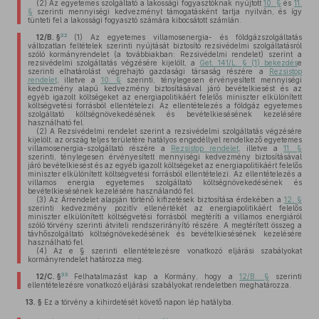
(2)
Az egyetemes szolgáltató a lakossági fogyasztóknak nyújtott
10. §
és
11.
§
szerinti mennyiségi kedvezményt támogatásként tartja nyilván, és így
tünteti fel a lakossági fogyasztó számára kibocsátott számlán.
32
12/B. §
(1)
Az egyetemes villamosenergia- és földgázszolgáltatás
változatlan feltételek szerinti nyújtását biztosító rezsivédelmi szolgáltatásról
szóló kormányrendelet (a továbbiakban: Rezsivédelmi rendelet) szerint a
rezsivédelmi szolgáltatás végzésére kijelölt, a
Get. 141/L. § (1) bekezdés
e
szerinti elhatárolást végrehajtó gazdasági társaság részére a
Rezsistop
rendelet
, illetve a
10. §
szerinti, ténylegesen érvényesített mennyiségi
kedvezmény alapú kedvezmény biztosításával járó bevételkiesést és az
egyéb igazolt költségeket az energiapolitikáért felelős miniszter elkülönített
költségvetési forrásból ellentételezi. Az ellentételezés a földgáz egyetemes
szolgáltató költségnövekedésének és bevételkiesésének kezelésére
használható fel.
(2)
A Rezsivédelmi rendelet szerint a rezsivédelmi szolgáltatás végzésére
kijelölt, az ország teljes területére hatályos engedéllyel rendelkező egyetemes
villamosenergia-szolgáltató részére a
Rezsistop rendelet
, illetve a
11. §
szerinti, ténylegesen érvényesített mennyiségi kedvezmény biztosításával
járó bevételkiesést és az egyéb igazolt költségeket az energiapolitikáért felelős
miniszter elkülönített költségvetési forrásból ellentételezi. Az ellentételezés a
villamos energia egyetemes szolgáltató költségnövekedésének és
bevételkiesésének kezelésére használandó fel.
(3)
Az Árrendelet alapján történő kifizetések biztosítása érdekében a
12. §
szerinti kedvezmény pozitív ellenértékét az energiapolitikáért felelős
miniszter elkülönített költségvetési forrásból megtéríti a villamos energiáról
szóló törvény szerinti átviteli rendszerirányító részére. A megtérített összeg a
távhőszolgáltató költségnövekedésének és bevételkiesésének kezelésére
használható fel.
(4)
Az e § szerinti ellentételezésre vonatkozó eljárási szabályokat
kormányrendelet határozza meg.
33
12/C. §
Felhatalmazást kap a Kormány, hogy a
12/B. §
szerinti
ellentételezésre vonatkozó eljárási szabályokat rendeletben meghatározza.
13. §
Ez a törvény a kihirdetését követő napon lép hatályba.