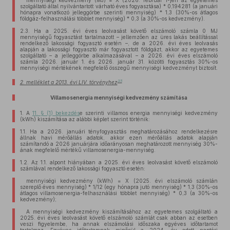
mennyiségi kedvezmény (MJ) = X (2026. február 1-jén az egyetemes
szolgáltató által nyilvántartott várható éves fogyasztása) * 0,194281 (a januári
hónapra vonatkozó jelleggörbe szerinti mennyiség) * 1,3 (30%-os átlagos
földgáz-felhasználási többlet mennyiség) * 0,3 (a 30%-os kedvezmény).
2.3.
Ha a 2025. évi éves leolvasást követő elszámoló számla 0 MJ
mennyiségű fogyasztást tartalmazott – jellemzően az üres lakás beállítással
rendelkező lakossági fogyasztó esetén –, de a 2026. évi éves leolvasás
alapján a lakossági fogyasztó már fogyasztott földgázt, akkor az egyetemes
szolgáltató – a jelleggörbe alkalmazásával – a 2026. évi éves elszámoló
számla 2026. január 1. és 2026. január 31. közötti fogyasztás 30%-os
mennyiségi mértékének megfelelő összegű mennyiségi kedvezményt biztosít.
35
2. melléklet a 2013. évi LIV. törvényhez
Villamosenergia mennyiségi kedvezmény számítása
1.
A
11. § (1) bekezdés
e szerinti villamos energia mennyiségi kedvezmény
(kWh) kiszámítása az alábbi képlet szerint történik:
1.1.
Ha a 2026. januári tényfogyasztás meghatározásához rendelkezésre
állnak havi mérőállás adatok, akkor ezen mérőállás adatok alapján
számítandó a 2026 januárjára időarányosan meghatározott mennyiség 30%-
ának megfelelő mértékű villamosenergia-mennyiség.
1.2.
Az 1.1. alpont hiányában a 2025. évi éves leolvasást követő elszámoló
számlával rendelkező lakossági fogyasztó esetén:
mennyiségi kedvezmény (kWh) = X (2025. évi elszámoló számlán
szereplő éves mennyiség) * 1/12 (egy hónapra jutó mennyiség) * 1,3 (30%-os
átlagos villamosenergia-felhasználási többlet mennyiség) * 0,3 (a 30%-os
kedvezmény);
A mennyiségi kedvezmény kiszámításához az egyetemes szolgáltató a
2025. évi éves leolvasást követő elszámoló számlát csak abban az esetben
veszi figyelembe, ha annak elszámolási időszaka egyéves időtartamot