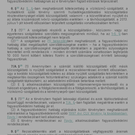
fogyasztóvédelmi hatóságnak az e törvényben foglalt előírások teljesülését.
22
6. §
Az
5. §
-ban meghatározott kötelezettség a víziközmű-szolgáltatót, a
hulladékról szóló törvény szerinti hulladékgazdálkodási közszolgáltatási
résztevékenységet ellátó közszolgáltatót, valamint – a közvetítésével nyújtott és
az általa kiszámlázott ivóvíz-szolgáltatás esetében – a távhőszolgáltatót, a 2013.
július 1-jét követő időszakban teljesített szolgáltatás vonatkozásában terheli.
23
7. §
(1)
A szolgáltató részéről a közszolgáltatási-, közüzemi- vagy az
egyetemes szolgáltatási szerződés megszegésének minősül, ha az
1–5. §
-ban
meghatározott kötelezettségét nem teljesíti.
24
(2)
A szolgáltató az
(1) bekezdés
ben meghatározott, a fogyasztóvédelmi
hatóság által megállapított szerződésszegése esetén – ha a fogyasztóvédelmi
hatóság a szerződésszegést megállapító döntésében a jogsértés súlyosságára
tekintettel erről rendelkezik – minden érintett számlára vonatkozóan legfeljebb
10 000 forint kötbért köteles fizetni a szerződésszegéssel érintett lakossági
fogyasztónak.
25
7/A. §
(1)
Amennyiben a számlát kiállító közszolgáltató előtt másik
közszolgáltató is nyújtott szolgáltatást a rezsicsökkentéssel érintett időszakban,
úgy a korábbi közszolgáltató köteles az általa nyújtott szolgáltatás tekintetében a
megtakarítás összegének feltüntetéséhez szükséges adatokról a számlát kiállító
szolgáltatót tájékoztatni, az adatvédelmi előírások betartása mellett.
(2)
E § alkalmazásában közszolgáltató: villamosenergia-kereskedő és a
hálózati engedélyes, a földgázkereskedő és a földgázelosztó, a távhőszolgáltató, a
víziközmű-szolgáltató és a kéményseprő-ipari közszolgáltató.
26
8. §
(1)
Az e törvényben foglalt lakossági díjakkal és azok tájékoztatásával
összefüggő rendelkezések, valamint a
7/A. §
-ban foglaltak megsértése esetén a
fogyasztóvédelmi hatóság jár el.
(2)
A fogyasztóvédelmi hatóság eljárására külön törvényben meghatározott
eltérésekkel a fogyasztóvédelemről szóló
1997. évi CLV. törvény (a továbbiakban:
Fgytv.)
rendelkezéseit kell alkalmazni.
(3)
E törvény rendelkezései az
Fgytv.
alkalmazásában fogyasztóvédelmi
rendelkezések.
27
9. §
Rezsicsökkentés alatt a közszolgáltatások végfogyasztói árainak