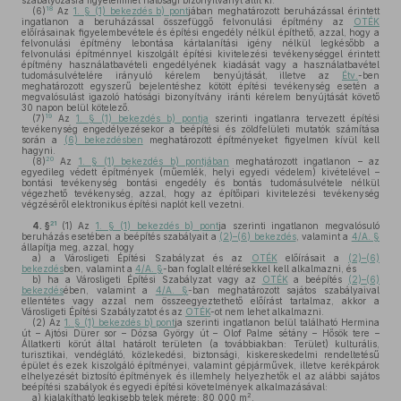
szabályozásra figyelemmel hatósági bizonyítványt állít ki.
18
(6)
Az
1. § (1) bekezdés b) pont
jában meghatározott beruházással érintett
ingatlanon a beruházással összefüggő felvonulási építmény az
OTÉK
előírásainak figyelembevétele és építési engedély nélkül építhető, azzal, hogy a
felvonulási építmény lebontása kártalanítási igény nélkül legkésőbb a
felvonulási építménnyel kiszolgált építési kivitelezési tevékenységgel érintett
építmény használatbavételi engedélyének kiadását vagy a használatbavétel
tudomásulvételére irányuló kérelem benyújtását, illetve az
Étv.
-ben
meghatározott egyszerű bejelentéshez kötött építési tevékenység esetén a
megvalósulást igazoló hatósági bizonyítvány iránti kérelem benyújtását követő
30 napon belül kötelező.
19
(7)
Az
1. § (1) bekezdés b) pontja
szerinti ingatlanra tervezett építési
tevékenység engedélyezésekor a beépítési és zöldfelületi mutatók számítása
során a
(6) bekezdésben
meghatározott építményeket figyelmen kívül kell
hagyni.
20
(8)
Az
1. § (1) bekezdés b) pontjában
meghatározott ingatlanon – az
egyedileg védett építmények (műemlék, helyi egyedi védelem) kivételével –
bontási tevékenység bontási engedély és bontás tudomásulvétele nélkül
végezhető tevékenység, azzal, hogy az építőipari kivitelezési tevékenység
végzéséről elektronikus építési naplót kell vezetni.
21
4. §
(1)
Az
1. § (1) bekezdés b) pont
ja szerinti ingatlanon megvalósuló
beruházás esetében a beépítés szabályait a
(2)–(6) bekezdés
, valamint a
4/A. §
állapítja meg, azzal, hogy
a)
a Városligeti Építési Szabályzat és az
OTÉK
előírásait a
(2)–(6)
bekezdés
ben, valamint a
4/A. §
-ban foglalt eltérésekkel kell alkalmazni, és
b)
ha a Városligeti Építési Szabályzat vagy az
OTÉK
a beépítés
(2)–(6)
bekezdés
ében, valamint a
4/A. §
-ban meghatározott sajátos szabályaival
ellentétes vagy azzal nem összeegyeztethető előírást tartalmaz, akkor a
Városligeti Építési Szabályzatot és az
OTÉK
-ot nem lehet alkalmazni.
(2)
Az
1. § (1) bekezdés b) pont
ja szerinti ingatlanon belül található Hermina
út – Ajtósi Dürer sor – Dózsa György út – Olof Palme sétány – Hősök tere –
Állatkerti körút által határolt területen (a továbbiakban: Terület) kulturális,
turisztikai, vendéglátó, közlekedési, biztonsági, kiskereskedelmi rendeltetésű
épület és ezek kiszolgáló építményei, valamint gépjárművek, illetve kerékpárok
elhelyezését biztosító építmények és illemhely helyezhetők el az alábbi sajátos
beépítési szabályok és egyedi építési követelmények alkalmazásával:
2
a)
kialakítható legkisebb telek mérete: 80 000 m
,