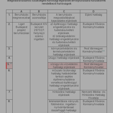
megvalósításához szükséges hatósági eljárások lefolytatására hatáskörrel
rendelkező hatóságok
A
B
C
D
1.
Beruházás
Beruházás
A beruházás
Eljáró hatóság
megnevezése
azonosítója
megvalósításával
kapcsolatos eljárások
2.
Liget
Budapest XIV.
a)
építésügyi hatósági
Budapest Főváros
Budapest
kerület
engedélyezési és
Kormányhivatala
projekt
29732/1
tudomásulvételi
beruházásai
helyrajzi
eljárások,
számú
b)
örökségvédelmi
ingatlan
hatósági engedélyezési
és tudomásulvételi
eljárások
3.
környezetvédelmi és
Pest Vármegyei
44
természetvédelmi
Kormányhivatal
hatósági eljárások
4.
útügyi hatósági eljárások
Budapest Főváros
Kormányhivatala
45
5.
vízügyi és vízvédelmi
Pest Vármegyei
hatósági eljárások
Kormányhivatal
6.
műszaki biztonsági
Budapest Főváros
hatóság hatáskörébe
Kormányhivatala
tartozó sajátos
építményfajtákra
vonatkozó építésügyi
hatósági engedélyezési
eljárások
7.
hírközlési hatósági
Nemzeti Média- és
eljárások
Hírközlési Hatóság
Hivatala
8.
telekalakításra irányuló,
Budapest Főváros
földmérési, ingatlan-
Kormányhivatala
nyilvántartással
összefüggő hatósági