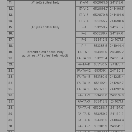
11.
„V” jelű építési hely
E1-V-1
652869.5
241513.6
12.
E1-V-2
652884.7
241499.5
13.
E1-V-3
652870.8
241484.6
14.
E1-V-4
652855.7
241498.6
15.
„F” jelű építési hely
F–1
653259.7
241170.2
16.
F–2
653286.7
241197.0
17.
F–3
653412.5
241071.1
18.
F–4
653385.5
241044.4
19.
Térszint alatti építési hely
FA–TA–1
653186.0
241305.2
az „A” és „F” építési hely között
20.
FA–TA–10
653221.4
241219.4
21.
FA–TA–11
653150.5
241173.7
22.
FA–TA–12
653139.1
241190.9
23.
FA–TA–13
653180.9
241225.4
24.
FA–TA–14
653192.1
241262.7
25.
FA–TA–15
653171.8
241292.6
26.
FA–TA–2
653416.0
241074.6
27.
FA–TA–3
653412.5
241071.1
28.
FA–TA–4
653286.7
241197.0
29.
FA–TA–5
653259.7
241170.2
30.
FA–TA–6
653385.5
241044.4
31.
FA–TA–7
653381.9
241041.0