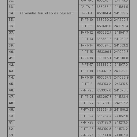
32.
FA–TA–8
653247.4
241175.5
33.
FA–TA–9
653256.4
241184.5
34.
Felvonulási terület építés ideje alatt
F-FT-1
653104.4
241339.2
35.
F-FT-10
653290.2
241200.5
36.
F-FT-11
653418.0
241076.4
37.
F-FT-12
653382.7
241041.7
38.
F-FT-13
653389.6
241030.5
39.
F-FT-14
653394.5
241021.2
40.
F-FT-15
653399.1
241009.3
41.
F-FT-16
653385.1
241010.0
42.
F-FT-17
653382.0
241017.0
43.
F-FT-18
653373.7
241032.0
44.
F-FT-19
653367.9
241026.9
45.
F-FT-2
653153.2
241315.5
46.
F-FT-20
653337.6
241078.3
47.
F-FT-21
653297.8
241123.4
48.
F-FT-22
653268.3
241157.2
49.
F-FT-23
653264.6
241160.2
50.
F-FT-24
653254.4
241152.0
51.
F-FT-25
653195.3
241213.5
52.
F-FT-26
653150.8
241173.2
53.
F-FT-27
653141.6
241187.9