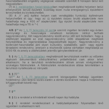
használatbavételi engedély véglegessé válásától számított 8 hónapon belül kell
megvalósítani.
(7)
A
3. mellékletben foglalt táblázat
ban meghatározott építési helyeken belül
elhelyezésre kerülő épületek kizárólag közel nulla energiaigényű épületként
tervezhetőek és kivitelezhetőek.
(8)
A „V” jelű építési helyen csak vendéglátás funkciójú építmények
helyezhetőek el úgy, hogy az új épületek összes bruttó alapterülete nem
2
haladhatja meg a 400 m
alapterületet. Egy épület bruttó alapterülete nem
2
haladhatja meg a 115 m
-t.
24
4/B. §
Az
1. § (1) bekezdés b) pont
ja szerinti ingatlan területén egy évben
mennyiségi és hosszúságra vonatkozó korlátozás nélkül tartható
nagyrendezvény. Két nagyrendezvény között annyi időt kell biztosítani, hogy a
zöldfelület legalább az első nagyrendezvény előtti állapotának megfelelő
helyreállítása és regenerálódása megvalósítható legyen. Nagyrendezvény a
közterület-használattal járó olyan kulturális, szabadidős, sport- vagy egyéb
társadalmi rendezvény, amelyen a résztvevők száma várhatóan meghaladja az
5000 főt, és amely a zöldfelületek jelentős igénybevételével jár.
5. §
Az
1. § (1) bekezdésében
meghatározott beruházások esetén az előzetes
régészeti dokumentáció elkészítéséhez próbafeltárást csak akkor lehet
alkalmazni, ha a beruházó rendelkezésére állnak annak elvégzéséhez
szükséges földrészletek. A földrészletek rendelkezésre állása tekintetében a
beruházó nyilatkozata az irányadó.
25
6. §
(1)
26
(2)
Az
1. § (1) bekezdése
szerinti közigazgatási hatósági ügyekben
hirdetményi úton történő közlés esetén a döntés közlésének napja a hirdetmény
kifüggesztését követő nap.
27
(3)
28
7. §
8. §
Ez a rendelet a kihirdetését követő napon lép hatályba.
9. §
E rendelet rendelkezéseit a hatálybalépésekor folyamatban lévő
ügyekben is alkalmazni kell.