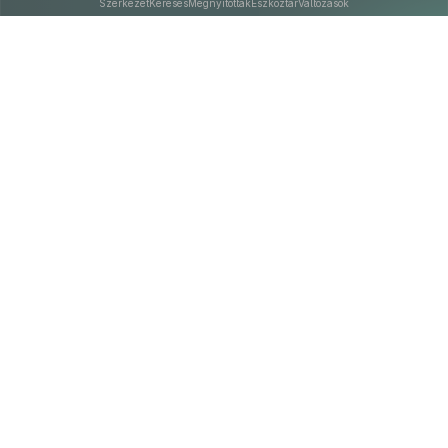
Szerkezet
Keresés
Megnyitottak
Eszköztár
Változások
Kapcsolat
Felhasználási feltételek
PDF
Akadálymentesítési nyilatkozat
Adatkezelési tájékoztató
©
A Nemzeti Jogszabálytárban elérhető szövegek