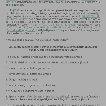
38
Módr4.
hatálybalépésekor
folyamatban lévő és a megismételt eljárásokban is
alkalmazni kell.
39
15. §
E rendeletnek a Liget Budapest projekt keretében megvalósuló egyes
beruházásokkal összefüggő közigazgatási hatósági ügyek kiemelt jelentőségű
üggyé nyilvánításáról és az eljáró hatóságok kijelöléséről szóló
546/2013. (XII.
30.) Korm. rendelet
és az anyakönyvvezető és az anyakönyvi szervek eljárásáról
és kijelöléséről, valamint az anyakönyvezéshez szükséges képesítési
feltételekről szóló
174/2017. (VI. 30.) Korm. rendelet
módosításáról szóló
102/2022. (III. 10.) Korm. rendelet (a továbbiakban: Módr5.)
megállapított
4/A. §
40
(6a) bekezdés
ét a
Módr5.
hatálybalépésekor
folyamatban lévő és a megismételt
eljárásokban is alkalmazni kell.
41
1. melléklet az 546/2013. (XII. 30.) Korm. rendelethez
A Liget Budapest projekt keretében megvalósuló egyes beruházásokkal
összefüggő kiemelt jelentőségű ügyek
1.
építésügyi hatósági engedélyezési és tudomásulvételi eljárások,
2.
örökségvédelmi hatósági engedélyezési és tudomásulvételi eljárások,
3.
környezetvédelmi hatósági eljárások,
4.
természetvédelmi hatósági eljárások,
5.
útügyi hatósági eljárások,
6.
vasúti hatósági engedélyezési eljárások,
7.
vízügyi és vízvédelmi hatósági eljárások,
8.
építményeken kívüli és belüli felvonó, mozgólépcső, emelők, gépi működtetési
közlekedési berendezések engedélyezésére irányuló hatósági eljárások,
42
9.
műszaki biztonsági hatóság hatáskörébe tartozó sajátos építményfajtákra