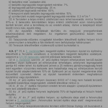
b)
beépítési mód: szabadon álló,
c)
beépítés legnagyobb megengedett mértéke: 7%,
d)
legnagyobb párkánymagasság: 25 m,
e)
zöldfelület legkisebb mértéke: 65%,
f)
terepszint alatti beépítés legnagyobb mértéke: 15%,
2
2
g)
szintterületi mutató megengedett legnagyobb mértéke: 0,3 m
/m
.
(3)
A Területen a teljes értékű zöldfelület nem lehet kevesebb, mint a Terület
61%-a. E bekezdés tekintetében teljes értékű zöldfelület azon növényzettel
borított terület, ahol a termőtalaj és az eredeti altalaj, illetve a talajképző kőzet
között nincs más, egyéb réteg.
(4)
Az épületek hőellátását távfűtés és megújuló energiaforrások
alkalmazásával kell megoldani. Az ingatlanon gáztüzelésű kazán nem
telepíthető.
(5)
Talajszonda előzetes vizsgálatot követően létesíthető építési helyen kívül
is, amennyiben a telepítés a fák életterét nem befolyásolja hátrányosan.
(6)
Teraszok létesíthetőek vízáteresztő szilárd burkolattal is.
22
4/A. §
(1)
A
3. melléklet
ben megjelölt építési helyeken épület és építmény
létesíthető a Területre vonatkozó, e rendeletben megjelölt beépítési szabályok,
valamint a
(2)–(8) bekezdés
szerinti előírások betartása mellett.
(2)
A
3. melléklet
szerinti „A” jelű építési helyen elhelyezésre kerülő épület
esetében olyan építészeti jel elhelyezése lehetséges, amelynek legmagasabb
pontja 40 méter lehet. Az építészeti jelnek a 25 méteres párkánymagasság felett
mért egyetlen vízszintes metszete sem haladhatja meg az elhelyezésre kerülő
épület bruttó alapterületének 10%-át. Építészeti jel az épület megjelenése által
közvetített üzenetet, illetve az épület karakterét érdemben meghatározó
épületrész vagy épületelem.
2
(3)
Az „A” jelű építési helyen összesen 6000 m
-t meg nem haladó területű
lapostető kialakítása megengedett, zöldtető létesítése nélkül is.
(4)
A „B” és „F” építési helyeken eredeti tervek alapján újraépülő épületeken
nem kell zöldtetőt létesíteni.
(5)
Az „A” jelű építési helynek legfeljebb 75%-át foglalhatja el felszín feletti
beépítés.
(6)
Az „A” és „F” jelű építési helyen, az építkezés ideje alatt a felvonulási
terület a
3. melléklet
ben „Felvonulási terület építés ideje alatt” megnevezésű
helyen megengedett.
23
(6a)
A helyi településrendezési tervben előírt Dózsa György úti buszsávot a