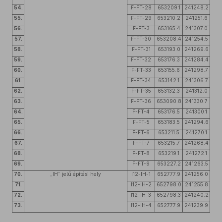
54.
F-FT-28
653209.1
241248.2
55.
F-FT-29
653210.2
241251.6
56.
F-FT-3
653165.4
241307.0
57.
F-FT-30
653208.4
241254.5
58.
F-FT-31
653193.0
241269.6
59.
F-FT-32
653176.3
241284.4
60.
F-FT-33
653155.6
241298.7
61.
F-FT-34
653142.1
241306.7
62.
F-FT-35
653132.3
241312.0
63.
F-FT-36
653090.8
241330.7
64.
F-FT-4
653176.5
241300.1
65.
F-FT-5
653183.5
241294.6
66.
F-FT-6
653211.5
241270.1
67.
F-FT-7
653215.7
241268.4
68.
F-FT-8
653219.1
241272.1
69.
F-FT-9
653227.2
241263.5
70.
„IH” jelű építési hely
I12-IH-1
652777.9
241256.0
71.
I12-IH-2
652798.0
241255.8
72.
I12-IH-3
652798.3
241240.2
73.
I12-IH-4
652777.9
241239.9