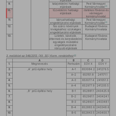
eljárások
9.
talajvédelmi hatósági
Pest Vármegyei
46
eljárások
Kormányhivatal
4
10.
tűzvédelmi hatósági
illetékes fővárosi és
7
eljárások
vármegyei
kormányhivatal
11.
bányahatósági
Pest Vármegyei
48
engedélyezési eljárások
Kormányhivatal
12.
fás szárú növények
Budapest Főváros
kivágásához szükséges
Kormányhivatala
engedélyezési eljárások
13.
üzletek, kávézók,
Budapest Főváros
éttermek és kereskedelmi
Kormányhivatala
egységek működési
engedélyezésére
irányuló eljárások
49
3. melléklet az 546/2013. (XII. 30.) Korm. rendelethez
A
B
C
D
1.
Megnevezés
Pontszám
EOV X
EOV Y
2.
„A” jelű építési hely
A–1
653084.2
241276.5
3.
A–2
653151.8
241171.1
4.
A–3
653077.4
241051.3
5.
A–4
652977.9
241205.5
6.
„B” jelű építési hely
B–1
652881.1
240425.6
7.
B–2
652961.1
240424.1
8.
B–3
652893.1
240348.1
9.
B–4
652883.6
240348.6
10.
B–5
652843.5
240400.7