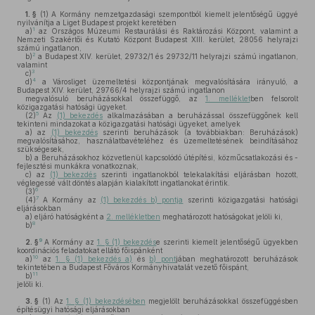
1. §
(1)
A Kormány nemzetgazdasági szempontból kiemelt jelentőségű üggyé
nyilvánítja a Liget Budapest projekt keretében
1
a)
az Országos Múzeumi Restaurálási és Raktározási Központ, valamint a
Nemzeti Szakértői és Kutató Központ Budapest XIII. kerület, 28056 helyrajzi
számú ingatlanon,
2
b)
a Budapest XIV. kerület, 29732/1 és 29732/11 helyrajzi számú ingatlanon,
valamint
3
c)
4
d)
a Városliget üzemeltetési központjának megvalósítására irányuló, a
Budapest XIV. kerület, 29766/4 helyrajzi számú ingatlanon
megvalósuló beruházásokkal összefüggő, az
1. melléklet
ben felsorolt
közigazgatási hatósági ügyeket.
5
(2)
Az
(1) bekezdés
alkalmazásában a beruházással összefüggőnek kell
tekinteni mindazokat a közigazgatási hatósági ügyeket, amelyek
a)
az
(1) bekezdés
szerinti beruházások (a továbbiakban: Beruházások)
megvalósításához, használatbavételéhez és üzemeltetésének beindításához
szükségesek,
b)
a Beruházásokhoz közvetlenül kapcsolódó útépítési, közműcsatlakozási és -
fejlesztési munkákra vonatkoznak,
c)
az
(1) bekezdés
szerinti ingatlanokból telekalakítási eljárásban hozott,
véglegessé vált döntés alapján kialakított ingatlanokat érintik.
6
(3)
7
(4)
A Kormány az
(1) bekezdés b) pontja
szerinti közigazgatási hatósági
eljárásokban
a)
eljáró hatóságként a
2. mellékletben
meghatározott hatóságokat jelöli ki,
8
b)
9
2. §
A Kormány az
1. § (1) bekezdés
e szerinti kiemelt jelentőségű ügyekben
koordinációs feladatokat ellátó főispánként
10
a)
az
1. § (1) bekezdés a)
és
b) pont
jában meghatározott beruházások
tekintetében a Budapest Főváros Kormányhivatalát vezető főispánt,
11
b)
jelöli ki.
3. §
(1)
Az
1. § (1) bekezdésében
megjelölt beruházásokkal összefüggésben
építésügyi hatósági eljárásokban