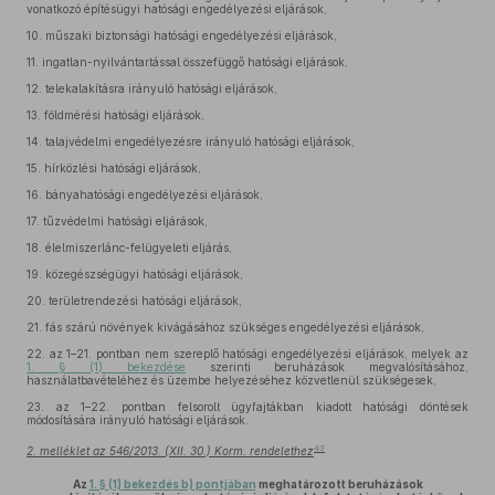
vonatkozó építésügyi hatósági engedélyezési eljárások,
10.
műszaki biztonsági hatósági engedélyezési eljárások,
11.
ingatlan-nyilvántartással összefüggő hatósági eljárások,
12.
telekalakításra irányuló hatósági eljárások,
13.
földmérési hatósági eljárások,
14.
talajvédelmi engedélyezésre irányuló hatósági eljárások,
15.
hírközlési hatósági eljárások,
16.
bányahatósági engedélyezési eljárások,
17.
tűzvédelmi hatósági eljárások,
18.
élelmiszerlánc-felügyeleti eljárás,
19.
közegészségügyi hatósági eljárások,
20.
területrendezési hatósági eljárások,
21.
fás szárú növények kivágásához szükséges engedélyezési eljárások,
22.
az 1–21. pontban nem szereplő hatósági engedélyezési eljárások, melyek az
1. § (1) bekezdése
szerinti beruházások megvalósításához,
használatbavételéhez és üzembe helyezéséhez közvetlenül szükségesek,
23.
az 1–22. pontban felsorolt ügyfajtákban kiadott hatósági döntések
módosítására irányuló hatósági eljárások.
43
2. melléklet az 546/2013. (XII. 30.) Korm. rendelethez
Az
1. § (1) bekezdés b) pontjában
meghatározott beruházások