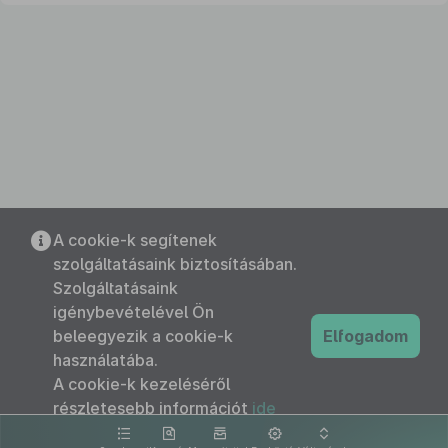
A cookie-k segítenek
szolgáltatásaink biztosításában.
Szolgáltatásaink
igénybevételével Ön
beleegyezik a cookie-k
Elfogadom
használatába.
A cookie-k kezeléséről
részletesebb információt
ide
kattintva olvashat.