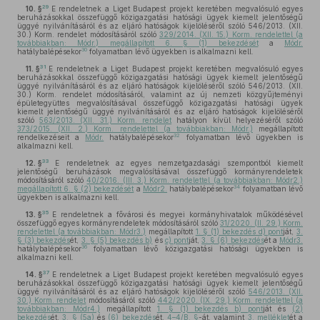
29
10. §
E rendeletnek a Liget Budapest projekt keretében megvalósuló egyes
beruházásokkal összefüggő közigazgatási hatósági ügyek kiemelt jelentőségű
üggyé nyilvánításáról és az eljáró hatóságok kijelöléséről szóló 546/2013. (XII.
30.) Korm. rendelet módosításáról szóló
329/2014. (XII. 15.) Korm. rendelettel (a
továbbiakban: Módr.) megállapított 6. § (1) bekezdését
a
Módr.
30
hatálybalépésekor
folyamatban lévő ügyekben is alkalmazni kell.
31
11. §
E rendeletnek a Liget Budapest projekt keretében megvalósuló egyes
beruházásokkal összefüggő közigazgatási hatósági ügyek kiemelt jelentőségű
üggyé nyilvánításáról és az eljáró hatóságok kijelöléséről szóló 546/2013. (XII.
30.) Korm. rendelet módosításáról, valamint az új nemzeti közgyűjteményi
épületegyüttes megvalósításával összefüggő közigazgatási hatósági ügyek
kiemelt jelentőségű üggyé nyilvánításáról és az eljáró hatóságok kijelöléséről
szóló
563/2013. (XII. 31.) Korm. rendelet
hatályon kívül helyezéséről szóló
373/2015. (XII. 2.) Korm. rendelettel (a továbbiakban: Módr.)
megállapított
32
rendelkezéseit a
Módr.
hatálybalépésekor
folyamatban lévő ügyekben is
alkalmazni kell.
33
12. §
E rendeletnek az egyes nemzetgazdasági szempontból kiemelt
jelentőségű beruházások megvalósításával összefüggő kormányrendeletek
módosításáról szóló
40/2016. (III. 3.) Korm. rendelettel (a továbbiakban: Módr2.)
34
megállapított 6. § (2) bekezdését
a
Módr2.
hatálybalépésekor
folyamatban lévő
ügyekben is alkalmazni kell.
35
13. §
E rendeletnek a fővárosi és megyei kormányhivatalok működésével
összefüggő egyes kormányrendeletek módosításáról szóló
31/2020. (II. 29.) Korm.
rendelettel (a továbbiakban: Módr3.)
megállapított
1. § (1) bekezdés d) pont
ját,
3.
§ (3) bekezdés
ét,
3. § (5) bekezdés b)
és
c) pont
ját,
3. § (6) bekezdés
ét a
Módr3.
36
hatálybalépésekor
folyamatban lévő közigazgatási hatósági ügyekben is
alkalmazni kell.
37
14. §
E rendeletnek a Liget Budapest projekt keretében megvalósuló egyes
beruházásokkal összefüggő közigazgatási hatósági ügyek kiemelt jelentőségű
üggyé nyilvánításáról és az eljáró hatóságok kijelöléséről szóló
546/2013. (XII.
30.) Korm. rendelet
módosításáról szóló
442/2020. (IX. 29.) Korm. rendelettel (a
továbbiakban: Módr4.)
megállapított
1. § (1) bekezdés b) pont
ját és
(2)
bekezdés
ét,
3. § (5a)
és
(6) bekezdés
ét,
4–4/B. §
-át, valamint
3. melléklet
ét a