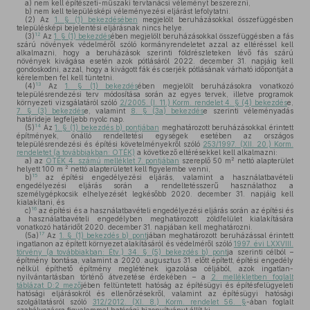
a)
nem kell építészeti-műszaki tervtanácsi véleményt beszerezni,
b)
nem kell településképi véleményezési eljárást lefolytatni.
(2)
Az
1. § (1) bekezdésében
megjelölt beruházásokkal összefüggésben
településképi bejelentési eljárásnak nincs helye.
12
(3)
Az
1. § (1) bekezdés
ében megjelölt beruházásokkal összefüggésben a fás
szárú növények védelméről szóló kormányrendeletet azzal az eltéréssel kell
alkalmazni, hogy a beruházások szerinti földrészleteken lévő fás szárú
növények kivágása esetén azok pótlásáról 2022. december 31. napjáig kell
gondoskodni, azzal, hogy a kivágott fák és cserjék pótlásának várható időpontját a
kérelemben fel kell tüntetni.
13
(4)
Az
1. § (1) bekezdés
ében megjelölt beruházásokra vonatkozó
településrendezési terv módosítása során az egyes tervek, illetve programok
környezeti vizsgálatáról szóló
2/2005. (I. 11.) Korm. rendelet 4. § (4) bekezdés
e,
7. § (3) bekezdés
e, valamint
8. § (3a) bekezdés
e szerinti véleményadás
határideje legfeljebb nyolc nap.
14
(5)
Az
1. § (1) bekezdés b) pontjában
meghatározott beruházásokkal érintett
építmények, önálló rendeltetési egységek esetében az országos
településrendezési és építési követelményekről szóló
253/1997. (XII. 20.) Korm.
rendeletet (a továbbiakban: OTÉK)
a következő eltérésekkel kell alkalmazni:
2
a)
az
OTÉK 4. számú melléklet 7. pontjában
szereplő 50 m
nettó alapterület
2
helyett 100 m
nettó alapterületet kell figyelembe venni,
15
b)
az építési engedélyezési eljárás, valamint a használatbavételi
engedélyezési eljárás során a rendeltetésszerű használathoz a
személygépkocsik elhelyezését legkésőbb 2020. december 31. napjáig kell
kialakítani, és
16
c)
az építési és a használatbavételi engedélyezési eljárás során az építési és
a használatbavételi engedélyben meghatározott zöldfelület kialakítására
vonatkozó határidőt 2020. december 31. napjában kell meghatározni.
17
(5a)
Az
1. § (1) bekezdés b) pont
jában meghatározott beruházással érintett
ingatlanon az épített környezet alakításáról és védelméről szóló
1997. évi LXXVIII.
törvény (a továbbiakban: Étv.) 34. § (5) bekezdés b) pont
ja szerinti célból –
építmény bontása, valamint a 2020. augusztus 31. előtt épített, építési engedély
nélkül építhető építmény meglétének igazolása céljából, azok ingatlan-
nyilvántartásban történő átvezetése érdekében – a
2. mellékletben foglalt
táblázat D:2 mező
jében feltüntetett hatóság az építésügyi és építésfelügyeleti
hatósági eljárásokról és ellenőrzésekről, valamint az építésügyi hatósági
szolgáltatásról szóló
312/2012. (XI. 8.) Korm. rendelet 56. §
-ában foglalt