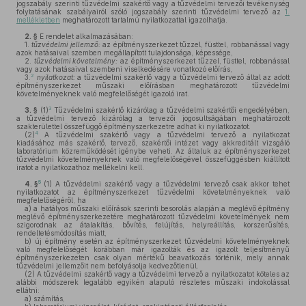
jogszabály szerinti tűzvédelmi szakértő vagy a tűzvédelmi tervezői tevékenység
folytatásának szabályairól szóló jogszabály szerinti tűzvédelmi tervező az
1.
mellékletben
meghatározott tartalmú nyilatkozattal igazolhatja.
2. §
E rendelet alkalmazásában:
1.
tűzvédelmi jellemző:
az építményszerkezet tűzzel, füsttel, robbanással vagy
azok hatásaival szemben megállapított tulajdonsága, képessége,
2.
tűzvédelmi követelmény:
az építményszerkezet tűzzel, füsttel, robbanással
vagy azok hatásaival szembeni viselkedésére vonatkozó előírás,
2
3.
nyilatkozat:
a tűzvédelmi szakértő vagy a tűzvédelmi tervező által az adott
építményszerkezet műszaki előírásban meghatározott tűzvédelmi
követelményeknek való megfelelőségét igazoló irat.
3
3. §
(1)
Tűzvédelmi szakértő kizárólag a tűzvédelmi szakértői engedélyében,
a tűzvédelmi tervező kizárólag a tervezői jogosultságában meghatározott
szakterülettel összefüggő építményszerkezetre adhat ki nyilatkozatot.
4
(2)
A tűzvédelmi szakértő vagy a tűzvédelmi tervező a nyilatkozat
kiadásához más szakértő, tervező, szakértői intézet vagy akkreditált vizsgáló
laboratórium közreműködését igénybe veheti. Az általuk az építményszerkezet
tűzvédelmi követelményeknek való megfelelőségével összefüggésben kiállított
iratot a nyilatkozathoz mellékelni kell.
5
4. §
(1)
A tűzvédelmi szakértő vagy a tűzvédelmi tervező csak akkor tehet
nyilatkozatot az építményszerkezet tűzvédelmi követelményeknek való
megfelelőségéről, ha
a)
a hatályos műszaki előírások szerinti besorolás alapján a meglévő építmény
meglévő építményszerkezetére meghatározott tűzvédelmi követelmények nem
szigorodnak az átalakítás, bővítés, felújítás, helyreállítás, korszerűsítés,
rendeltetésmódosítás miatt,
b)
új építmény esetén az építményszerkezet tűzvédelmi követelményeknek
való megfelelőségét korábban már igazolták és az igazolt teljesítményű
építményszerkezeten csak olyan mértékű beavatkozás történik, mely annak
tűzvédelmi jellemzőit nem befolyásolja kedvezőtlenül.
(2)
A tűzvédelmi szakértő vagy a tűzvédelmi tervező a nyilatkozatot köteles az
alábbi módszerek legalább egyikén alapuló részletes műszaki indokolással
ellátni:
a)
számítás,