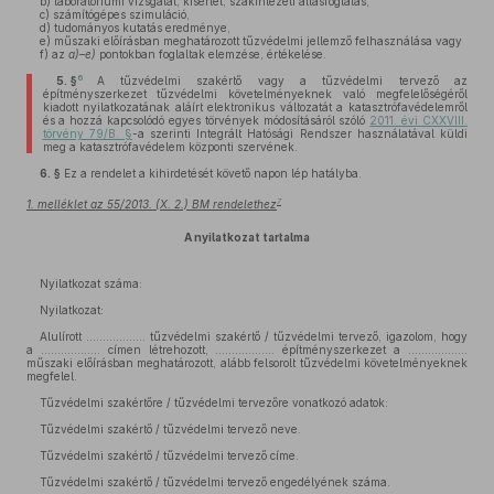
b)
laboratóriumi vizsgálat, kísérlet, szakintézeti állásfoglalás,
c)
számítógépes szimuláció,
d)
tudományos kutatás eredménye,
e)
műszaki előírásban meghatározott tűzvédelmi jellemző felhasználása vagy
f)
az
a)–e)
pontokban foglaltak elemzése, értékelése.
6
5. §
A tűzvédelmi szakértő vagy a tűzvédelmi tervező az
építményszerkezet tűzvédelmi követelményeknek való megfelelőségéről
kiadott nyilatkozatának aláírt elektronikus változatát a katasztrófavédelemről
és a hozzá kapcsolódó egyes törvények módosításáról szóló
2011. évi CXXVIII.
törvény 79/B. §
-a szerinti Integrált Hatósági Rendszer használatával küldi
meg a katasztrófavédelem központi szervének.
6. §
Ez a rendelet a kihirdetését követő napon lép hatályba.
7
1. melléklet az 55/2013. (X. 2.) BM rendelethez
A nyilatkozat tartalma
Nyilatkozat száma:
Nyilatkozat:
Alulírott .................. tűzvédelmi szakértő / tűzvédelmi tervező, igazolom, hogy
a .................. címen létrehozott, .................. építményszerkezet a ..................
műszaki előírásban meghatározott, alább felsorolt tűzvédelmi követelményeknek
megfelel.
Tűzvédelmi szakértőre / tűzvédelmi tervezőre vonatkozó adatok:
Tűzvédelmi szakértő / tűzvédelmi tervező neve.
Tűzvédelmi szakértő / tűzvédelmi tervező címe.
Tűzvédelmi szakértő / tűzvédelmi tervező engedélyének száma.