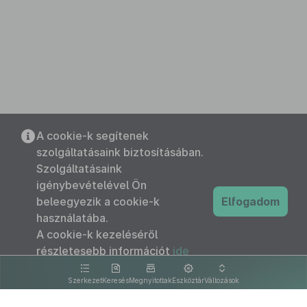
A cookie-k segítenek
szolgáltatásaink biztosításában.
Szolgáltatásaink
igénybevételével Ön
beleegyezik a cookie-k
Elfogadom
használatába.
A cookie-k kezeléséről
részletesebb információt
ide
kattintva olvashat.
Szerkezet
Keresés
Megnyitottak
Eszköztár
Változások