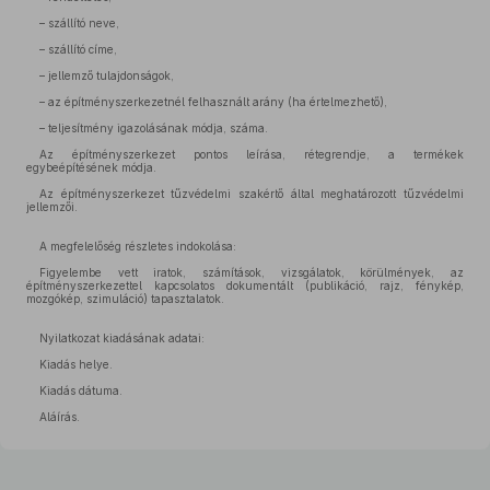
– szállító neve,
– szállító címe,
– jellemző tulajdonságok,
– az építményszerkezetnél felhasznált arány (ha értelmezhető),
– teljesítmény igazolásának módja, száma.
Az építményszerkezet pontos leírása, rétegrendje, a termékek
egybeépítésének módja.
Az építményszerkezet tűzvédelmi szakértő által meghatározott tűzvédelmi
jellemzői.
A megfelelőség részletes indokolása:
Figyelembe vett iratok, számítások, vizsgálatok, körülmények, az
építményszerkezettel kapcsolatos dokumentált (publikáció, rajz, fénykép,
mozgókép, szimuláció) tapasztalatok.
Nyilatkozat kiadásának adatai:
Kiadás helye.
Kiadás dátuma.
Aláírás.