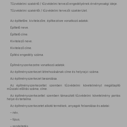
Tűzvédelmi szakértő / tűzvédelmi tervező engedélyének érvényességi ideje.
Tűzvédelmi szakértői / tűzvédelmi tervezői szakterület.
Az építtetőre, kivitelezőre, építkezésre vonatkozó adatok:
Építtető neve.
Építtető címe.
Kivitelező neve.
Kivitelező címe.
Építési engedély száma.
Építményszerkezetre vonatkozó adatok:
Az építményszerkezet létrehozásának címe és helyrajzi száma.
Az építményszerkezet besorolása.
Az építményszerkezettel szemben tűzvédelmi követelményt megállapító
műszaki előírás száma, címe.
Az építményszerkezettel szemben támasztott tűzvédelmi követelmény pontos
helye és tartalma.
Az építményszerkezetet alkotó termékek, anyagok felsorolása és adatai:
– név,
– típus,
– rendeltetés,