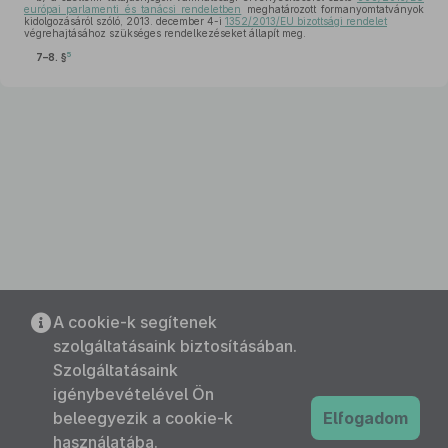
európai parlamenti és tanácsi rendeletben
meghatározott formanyomtatványok
kidolgozásáról szóló, 2013. december 4-i
1352/2013/EU bizottsági rendelet
végrehajtásához szükséges rendelkezéseket állapít meg.
5
7–8. §
A cookie-k segítenek
szolgáltatásaink biztosításában.
Szolgáltatásaink
igénybevételével Ön
beleegyezik a cookie-k
Elfogadom
használatába.