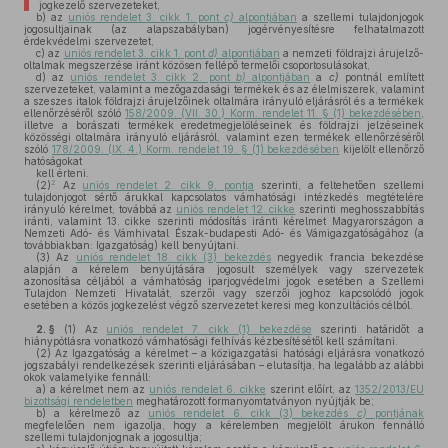
jogkezelő szervezeteket,
b)
az
uniós rendelet 3. cikk 1. pont
c)
alpontjában
a szellemi tulajdonjogok
jogosultjainak (az alapszabályban) jogérvényesítésre felhatalmazott
érdekvédelmi szervezetet,
c)
az
uniós rendelet 3. cikk 1. pont
d)
alpontjában
a nemzeti földrajzi árujelző-
oltalmak megszerzése iránt közösen fellépő termelői csoportosulásokat,
d)
az
uniós rendelet 3. cikk 2. pont
b)
alpontjában
a
c)
pontnál említett
szervezeteket, valamint a mezőgazdasági termékek és az élelmiszerek, valamint
a szeszes italok földrajzi árujelzőinek oltalmára irányuló eljárásról és a termékek
ellenőrzéséről szóló
158/2009. (VII. 30.) Korm. rendelet 11. § (1) bekezdésében
,
illetve a borászati termékek eredetmegjelöléseinek és földrajzi jelzéseinek
közösségi oltalmára irányuló eljárásról, valamint ezen termékek ellenőrzéséről
szóló
178/2009. (IX. 4.) Korm. rendelet 19. § (1) bekezdésében
kijelölt ellenőrző
hatóságokat
kell érteni.
2
(2)
Az
uniós rendelet 2. cikk 9. pontja
szerinti, a feltehetően szellemi
tulajdonjogot sértő árukkal kapcsolatos vámhatósági intézkedés megtételére
irányuló kérelmet, továbbá az
uniós rendelet 12. cikke
szerinti meghosszabbítás
iránti, valamint 13. cikke szerinti módosítás iránti kérelmet Magyarországon a
Nemzeti Adó- és Vámhivatal Észak-budapesti Adó- és Vámigazgatóságához (a
továbbiakban: Igazgatóság) kell benyújtani.
(3)
Az
uniós rendelet 18. cikk (3) bekezdés
negyedik francia bekezdése
alapján a kérelem benyújtására jogosult személyek vagy szervezetek
azonosítása céljából a vámhatóság iparjogvédelmi jogok esetében a Szellemi
Tulajdon Nemzeti Hivatalát, szerzői vagy szerzői joghoz kapcsolódó jogok
esetében a közös jogkezelést végző szervezetet keresi meg konzultációs célból.
2. §
(1)
Az
uniós rendelet 7. cikk (1) bekezdése
szerinti határidőt a
hiánypótlásra vonatkozó vámhatósági felhívás kézbesítésétől kell számítani.
(2)
Az Igazgatóság a kérelmet – a közigazgatási hatósági eljárásra vonatkozó
jogszabályi rendelkezések szerinti eljárásában – elutasítja, ha legalább az alábbi
okok valamelyike fennáll:
a)
a kérelmet nem az
uniós rendelet 6. cikke
szerint előírt, az
1352/2013/EU
bizottsági rendeletben
meghatározott formanyomtatványon nyújtják be;
b)
a kérelmező az
uniós rendelet 6. cikk (3) bekezdés
c)
pontjának
megfelelően nem igazolja, hogy a kérelemben megjelölt árukon fennálló
szellemi tulajdonjognak a jogosultja;