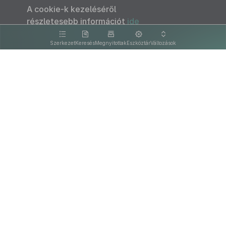
A cookie-k kezeléséről
részletesebb információt
ide
kattintva olvashat.
Szerkezet
Keresés
Megnyitottak
Eszköztár
Változások
Kapcsolat
Felhasználási feltételek
PDF
Akadálymentesítési nyilatkozat