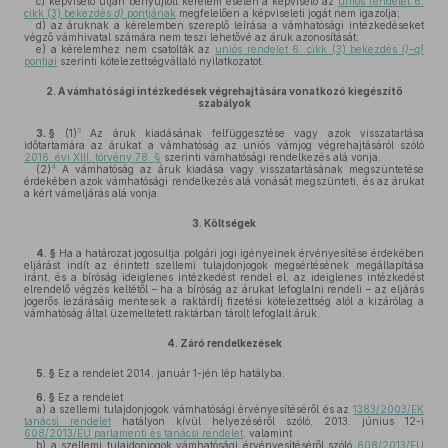
c)
képviselő útján benyújtott kérelem esetén a képviselő az
uniós rendelet 6.
cikk (3) bekezdés
d)
pontjának
megfelelően a képviseleti jogát nem igazolja;
d)
az áruknak a kérelemben szereplő leírása a vámhatósági intézkedéseket
végző vámhivatal számára nem teszi lehetővé az áruk azonosítását;
e)
a kérelemhez nem csatolták az
uniós rendelet 6. cikk (3) bekezdés
l)–q)
pontjai
szerinti kötelezettségvállaló nyilatkozatot.
2.
A vámhatósági intézkedések végrehajtására vonatkozó kiegészítő
szabályok
3
3. §
(1)
Az áruk kiadásának felfüggesztése vagy azok visszatartása
időtartamára az árukat a vámhatóság az uniós vámjog végrehajtásáról szóló
2016. évi XIII. törvény 78. §
szerinti vámhatósági rendelkezés alá vonja.
4
(2)
A vámhatóság az áruk kiadása vagy visszatartásának megszüntetése
érdekében azok vámhatósági rendelkezés alá vonását megszünteti, és az árukat
a kért vámeljárás alá vonja.
3.
Költségek
4. §
Ha a határozat jogosultja polgári jogi igényeinek érvényesítése érdekében
eljárást indít az érintett szellemi tulajdonjogok megsértésének megállapítása
iránt, és a bíróság ideiglenes intézkedést rendel el, az ideiglenes intézkedést
elrendelő végzés keltétől – ha a bíróság az árukat lefoglalni rendeli – az eljárás
jogerős lezárásáig mentesek a raktárdíj fizetési kötelezettség alól a kizárólag a
vámhatóság által üzemeltetett raktárban tárolt lefoglalt áruk.
4.
Záró rendelkezések
5. §
Ez a rendelet 2014. január 1-jén lép hatályba.
6. §
Ez a rendelet
a)
a szellemi tulajdonjogok vámhatósági érvényesítéséről és az
1383/2003/EK
tanácsi rendelet
hatályon kívül helyezéséről szóló, 2013. június 12-i
608/2013/EU parlamenti és tanácsi rendelet,
valamint
b)
a szellemi tulajdonjogok vámhatósági érvényesítéséről szóló
608/2013/EU