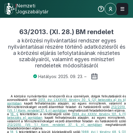
Nemzeti
Jogszabálytár
63/2013. (XI. 28.) BM rendelet
a körözési nyilvántartási rendszer egyes
nyilvántartásai részére történő adatközlésről és
a körözési eljárás lefolytatásának részletes
szabályairól, valamint egyes miniszteri
rendeletek módosításáról
Hatályos: 2025. 09. 23. –
A körözési nyilvántartási rendszerről és a személyek, dolgok felkutatásáról és
azonosításáról szóló
2013. évi LXXXVIII. törvény 30. § (2) bekezdés a) és b)
pontjában
kapott felhatalmazás alapján, az egyes miniszterek, valamint a
Miniszterelnökséget vezető államtitkár feladat- és hatásköréről szóló
212/2010.
(VII. 1.) Korm. rendelet 37. § n) pontjában
meghatározott feladatkörömben eljárva,
a
16. §
tekintetében a rendőrségről szóló
1994. évi XXXIV. törvény 101. § (1)
bekezdés e) pontjában
kapott felhatalmazás alapján, az egyes miniszterek,
valamint a Miniszterelnökséget vezető államtitkár feladat- és hatásköréről szóló
212/2010. (VII. 1.) Korm. rendelet 37. § n) pontjában
meghatározott
feladatkörömben eljárva,
a
18. §
tekintetében a közúti közlekedésről szóló
1988. évi I. törvény 48. § (3)