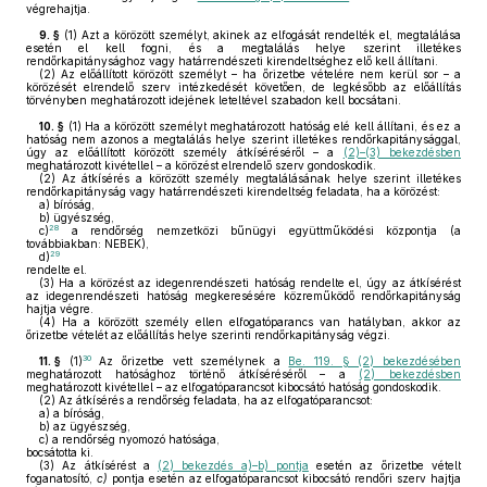
végrehajtja.
9. §
(1)
Azt a körözött személyt, akinek az elfogását rendelték el, megtalálása
esetén el kell fogni, és a megtalálás helye szerint illetékes
rendőrkapitánysághoz vagy határrendészeti kirendeltséghez elő kell állítani.
(2)
Az előállított körözött személyt – ha őrizetbe vételére nem kerül sor – a
körözését elrendelő szerv intézkedését követően, de legkésőbb az előállítás
törvényben meghatározott idejének leteltével szabadon kell bocsátani.
10. §
(1)
Ha a körözött személyt meghatározott hatóság elé kell állítani, és ez a
hatóság nem azonos a megtalálás helye szerint illetékes rendőrkapitánysággal,
úgy az előállított körözött személy átkíséréséről – a
(2)–(3) bekezdésben
meghatározott kivétellel – a körözést elrendelő szerv gondoskodik.
(2)
Az átkísérés a körözött személy megtalálásának helye szerint illetékes
rendőrkapitányság vagy határrendészeti kirendeltség feladata, ha a körözést:
a)
bíróság,
b)
ügyészség,
28
c)
a rendőrség nemzetközi bűnügyi együttműködési központja (a
továbbiakban: NEBEK),
29
d)
rendelte el.
(3)
Ha a körözést az idegenrendészeti hatóság rendelte el, úgy az átkísérést
az idegenrendészeti hatóság megkeresésére közreműködő rendőrkapitányság
hajtja végre.
(4)
Ha a körözött személy ellen elfogatóparancs van hatályban, akkor az
őrizetbe vételét az előállítás helye szerinti rendőrkapitányság végzi.
30
11. §
(1)
Az őrizetbe vett személynek a
Be. 119. § (2) bekezdésében
meghatározott hatósághoz történő átkíséréséről – a
(2) bekezdésben
meghatározott kivétellel – az elfogatóparancsot kibocsátó hatóság gondoskodik.
(2)
Az átkísérés a rendőrség feladata, ha az elfogatóparancsot:
a)
a bíróság,
b)
az ügyészség,
c)
a rendőrség nyomozó hatósága,
bocsátotta ki.
(3)
Az átkísérést a
(2) bekezdés a)–b) pontja
esetén az őrizetbe vételt
foganatosító,
c)
pontja esetén az elfogatóparancsot kibocsátó rendőri szerv hajtja