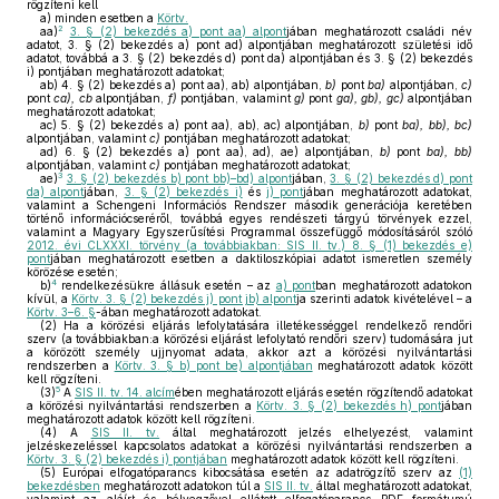
rögzíteni kell
a)
minden esetben a
Körtv.
2
aa)
3. § (2) bekezdés a) pont aa) alpont
jában meghatározott családi név
adatot, 3. § (2) bekezdés a) pont ad) alpontjában meghatározott születési idő
adatot, továbbá a 3. § (2) bekezdés d) pont da) alpontjában és 3. § (2) bekezdés
i) pontjában meghatározott adatokat;
ab)
4. § (2) bekezdés a) pont aa), ab) alpontjában,
b)
pont
ba)
alpontjában,
c)
pont
ca), cb
alpontjában,
f)
pontjában, valamint
g)
pont
ga), gb), gc)
alpontjában
meghatározott adatokat;
ac)
5. § (2) bekezdés a) pont aa), ab), ac) alpontjában,
b)
pont
ba), bb), bc)
alpontjában, valamint
c)
pontjában meghatározott adatokat;
ad)
6. § (2) bekezdés a) pont aa), ad), ae) alpontjában,
b)
pont
ba), bb)
alpontjában, valamint
c)
pontjában meghatározott adatokat;
3
ae)
3. § (2) bekezdés b) pont bb)–bd) alpont
jában,
3. § (2) bekezdés d) pont
da) alpont
jában,
3. § (2) bekezdés i)
és
j) pont
jában meghatározott adatokat,
valamint a Schengeni Információs Rendszer második generációja keretében
történő információcseréről, továbbá egyes rendészeti tárgyú törvények ezzel,
valamint a Magyary Egyszerűsítési Programmal összefüggő módosításáról szóló
2012. évi CLXXXI. törvény (a továbbiakban: SIS II. tv.) 8. § (1) bekezdés e)
pont
jában meghatározott esetben a daktiloszkópiai adatot ismeretlen személy
körözése esetén;
4
b)
rendelkezésükre állásuk esetén – az
a) pont
ban meghatározott adatokon
kívül, a
Körtv. 3. § (2) bekezdés j) pont jb) alpont
ja szerinti adatok kivételével – a
Körtv. 3–6. §
-ában meghatározott adatokat.
(2)
Ha a körözési eljárás lefolytatására illetékességgel rendelkező rendőri
szerv (a továbbiakban:a körözési eljárást lefolytató rendőri szerv) tudomására jut
a körözött személy ujjnyomat adata, akkor azt a körözési nyilvántartási
rendszerben a
Körtv. 3. § b) pont be) alpontjában
meghatározott adatok között
kell rögzíteni.
5
(3)
A
SIS II. tv. 14. alcím
ében meghatározott eljárás esetén rögzítendő adatokat
a körözési nyilvántartási rendszerben a
Körtv. 3. § (2) bekezdés h) pont
jában
meghatározott adatok között kell rögzíteni.
(4)
A
SIS II. tv.
által meghatározott jelzés elhelyezést, valamint
jelzéskezeléssel kapcsolatos adatokat a körözési nyilvántartási rendszerben a
Körtv. 3. § (2) bekezdés i) pontjában
meghatározott adatok között kell rögzíteni.
(5)
Európai elfogatóparancs kibocsátása esetén az adatrögzítő szerv az
(1)
bekezdésben
meghatározott adatokon túl a
SIS II. tv.
által meghatározott adatokat,