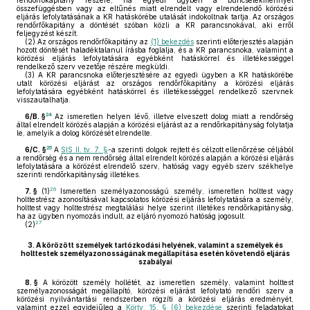
rendőrfőkapitány részére, ha egyedi ügyben a bűncselekménnyel
összefüggésben vagy az eltűnés miatt elrendelt vagy elrendelendő körözési
eljárás lefolytatásának a KR hatáskörébe utalását indokoltnak tartja. Az országos
rendőrfőkapitány a döntését szóban közli a KR parancsnokával, aki erről
feljegyzést készít.
(2)
Az országos rendőrfőkapitány az
(1) bekezdés
szerinti előterjesztés alapján
hozott döntését haladéktalanul írásba foglalja, és a KR parancsnoka, valamint a
körözési eljárás lefolytatására egyébként hatáskörrel és illetékességgel
rendelkező szerv vezetője részére megküldi.
(3)
A KR parancsnoka előterjesztésére az egyedi ügyben a KR hatáskörébe
utalt körözési eljárást az országos rendőrfőkapitány a körözési eljárás
lefolytatására egyébként hatáskörrel és illetékességgel rendelkező szervnek
visszautalhatja.
24
6/B. §
Az ismeretlen helyen lévő, illetve elveszett dolog miatt a rendőrség
által elrendelt körözés alapján a körözési eljárást az a rendőrkapitányság folytatja
le, amelyik a dolog körözését elrendelte.
25
6/C. §
A
SIS II. tv. 7. §
-a szerinti dolgok rejtett és célzott ellenőrzése céljából
a rendőrség és a nem rendőrség által elrendelt körözés alapján a körözési eljárás
lefolytatására a körözést elrendelő szerv, hatóság vagy egyéb szerv székhelye
szerinti rendőrkapitányság illetékes.
26
7. §
(1)
Ismeretlen személyazonosságú személy, ismeretlen holttest vagy
holttestrész azonosításával kapcsolatos körözési eljárás lefolytatására a személy,
holttest vagy holttestrész megtalálási helye szerint illetékes rendőrkapitányság,
ha az ügyben nyomozás indult, az eljáró nyomozó hatóság jogosult.
27
(2)
3.
A körözött személyek tartózkodási helyének, valamint a személyek és
holttestek személyazonosságának megállapítása esetén követendő eljárás
szabályai
8. §
A körözött személy hollétét, az ismeretlen személy, valamint holttest
személyazonosságát megállapító, körözési eljárást lefolytató rendőri szerv a
körözési nyilvántartási rendszerben rögzíti a körözési eljárás eredményét,
valamint ezzel egyidejűleg a
Körtv. 15. § (6) bekezdése
szerinti feladatokat