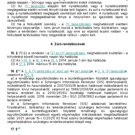
adatai alapján – bűnügyi vagy gyermekvédelmi érdek indokolja.
(2)
Az
(1) bekezdés
alapján tett nyilatkozatot, vagy a nyilatkozattétel
megtagadása esetén ennek tényét írásba kell foglalni, és azt a nyilatkozatot tévő,
vagy a nyilatkozattételt megtagadó személlyel alá kell íratni. A nyilatkozat, vagy
a nyilatkozat megtagadásának ténye a helyszínen az igazoltató lapra is
rávezethető.
(3)
Ha a felkutatott személy – a
(1) bekezdésben
meghatározott esetben
törvényes képviselője – nem járult hozzá a tartózkodási hely közléséhez, vagy
ebben a kérdésben nem nyilatkozott, úgy erre az eljárást lezáró iratban – a
felkutatott tartózkodási hely megjelölése nélkül – utalni kell.
4.
Záró rendelkezések
15. §
(1)
Ez a rendelet – a
(2) és (3) bekezdésben
meghatározott kivétellel – a
kihirdetést követő harmadik napon lép hatályba.
(2)
Az
1–14. §
, a
16. §
és a
19. §
2014. január 1-jén lép hatályba.
(3)
A
17. §
2014. március 15-én lép hatályba.
42
16. §
A
3. § (1) bekezdés a) pont aa)
és
ae) alpont
ja, a
3. § (3) bekezdés
e,
valamint a
6/C. §
a)
a rendőrségi együttműködés és a büntetőügyekben folytatott igazságügyi
együttműködés terén a Schengeni Információs Rendszer (SIS) létrehozásáról,
működéséről és használatáról, a 2007/533/IB tanácsi határozat módosításáról és
hatályon kívül helyezéséről, valamint az 1986/2006/EK európai parlamenti és
tanácsi rendelet és a 2010/261/EU bizottsági határozat hatályon kívül
helyezéséről szóló, 2018. november 28-i (EU) 2018/1862 európai parlamenti és
tanácsi rendelet,
b)
a Schengeni Információs Rendszer (SIS) adatainak beviteléhez,
frissítéséhez, törléséhez és lekérdezéséhez szükséges technikai szabályok,
valamint a büntetőügyekben folytatott rendőrségi és igazságügyi
együttműködésre vonatkozó egyéb végrehajtási intézkedések megállapításáról
szóló, 2021. január 15-i C(2021) 92 final számú bizottsági végrehajtási határozat
végrehajtásához szükséges rendelkezéseket állapít meg.
43
17. §