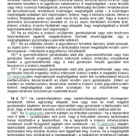
felvétele mellett kell meghallgatni eltűnése okáról, körülményeiről és arról, hogy
sérelmére követtek-e el jogellenes cselekményt. A meghallgatást – azon területi
vagy helyi nyomozó hatóságoknál, amelyek illetékességi területén rendelkezésre
áll tanúsítvánnyal rendelkező különleges meghallgató szoba – a különleges
meghallgató szobában kell végrehajtani, feltéve, hogy a körözési eljárás, illetve a
kiskorú feltalálása során olyan adat merül fel, amely arra utal, hogy a kiskorú
sérelmére bűncselekményt követtek el, és ez olyan mértékben érintette testi,
értelmi, erkölcsi, érzelmi fejlődését vagy állapotát, hogy meghallgatását a lehető
legkíméletesebb módon kell végrehajtani.
(4)
Ha az eltűnés a kiskorú szülőjének, gondozójának vagy más törvényes
képviselőjének jogsértő magatartásával hozható összefüggésbe, úgy a
meghallgatáson pszichológus jelenléte kötelező.
37
(5)
Ha az előállítás helyén a jegyzőkönyv felvétele bármely okból elmarad,
az eljáró szerv – indokolt esetben a tartózkodási helyet megállapító rendőri szerv
bevonásával – intézkedik a jegyzőkönyv felvételéről.
38
(6)
A gyermekvédelmi gondoskodás alatt álló, gyermekotthonból vagy más
gondozási helyről engedély nélkül eltávozott kiskorú önkéntes visszatérése
esetén a gyermekotthontól vagy a más gondozási helytől igazolást kell
beszerezni a kiskorú meglétéről.
39
(7)
A gyermekvédelmi gondoskodás alatt álló, gyermekotthonból vagy más
gondozási helyről engedély nélkül eltávozott kiskorú esetén a megtalált kiskorú
(3) bekezdés
ben meghatározott meghallgatása során tett nyilatkozatáról készült
esettanulmány beszerzéséről az eljáró rendőri szerv gondoskodik. Ebben az
esetben az esettanulmány beszerzése mellett a kiskorú külön jegyzőkönyvben
történő meghallgatása csak akkor szükséges, ha az eltűnésének vagy
megkerülésének körülményei indokolttá teszik.
40
14. §
(1)
Ha cselekvőképtelen vagy cselekvőképességében részlegesen
korlátozott, illetve egészségi állapota, kora vagy más ok miatt magáról
gondoskodni képtelen, törvényes képviselőjét vagy gondnokát is tájékoztatni kell
arról, hogy a felkutatott személy eltűnt személyként körözés hatálya alatt áll.
41
(1a)
Az
(1) bekezdés
szerinti esetben az értesített személyt – ha a bejelentést
nem ő tette – nyilatkoztatni kell arról, hogy a felkutatott személy tartózkodási
helye közölhető-e a bejelentővel. Ha a bejelentő a kiskorú elhelyezésére
vonatkozó szülői felügyeleti jogában nem korlátozott – az
(1) bekezdés
alapján
tájékoztatott személytől különböző – törvényes képviselő, úgy a megállapított
tartózkodási hely közlése részére nem tagadható meg, kivéve, ha a megállapított
tartózkodási hely közlésének a megtagadását – a hatáskörrel rendelkező hatóság