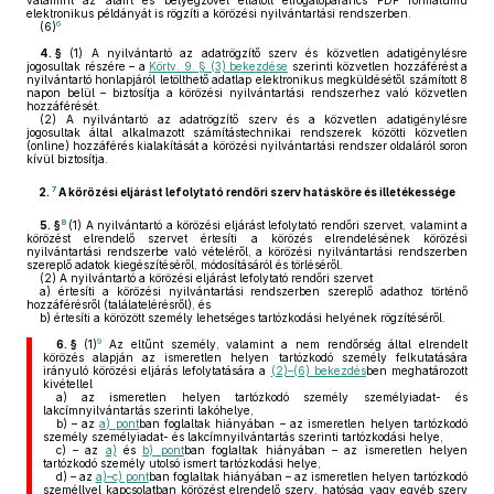
valamint az aláírt és bélyegzővel ellátott elfogatóparancs PDF formátumú
elektronikus példányát is rögzíti a körözési nyilvántartási rendszerben.
6
(6)
4. §
(1)
A nyilvántartó az adatrögzítő szerv és közvetlen adatigénylésre
jogosultak részére – a
Körtv. 9. § (3) bekezdése
szerinti közvetlen hozzáférést a
nyilvántartó honlapjáról letölthető adatlap elektronikus megküldésétől számított 8
napon belül – biztosítja a körözési nyilvántartási rendszerhez való közvetlen
hozzáférését.
(2)
A nyilvántartó az adatrögzítő szerv és a közvetlen adatigénylésre
jogosultak által alkalmazott számítástechnikai rendszerek közötti közvetlen
(online) hozzáférés kialakítását a körözési nyilvántartási rendszer oldaláról soron
kívül biztosítja.
7
2.
A körözési eljárást lefolytató rendőri szerv hatásköre és illetékessége
8
5. §
(1)
A nyilvántartó a körözési eljárást lefolytató rendőri szervet, valamint a
körözést elrendelő szervet értesíti a körözés elrendelésének körözési
nyilvántartási rendszerbe való vételéről, a körözési nyilvántartási rendszerben
szereplő adatok kiegészítéséről, módosításáról és törléséről.
(2)
A nyilvántartó a körözési eljárást lefolytató rendőri szervet
a)
értesíti a körözési nyilvántartási rendszerben szereplő adathoz történő
hozzáférésről (találatelérésről), és
b)
értesíti a körözött személy lehetséges tartózkodási helyének rögzítéséről.
9
6. §
(1)
Az eltűnt személy, valamint a nem rendőrség által elrendelt
körözés alapján az ismeretlen helyen tartózkodó személy felkutatására
irányuló körözési eljárás lefolytatására a
(2)–(6) bekezdés
ben meghatározott
kivétellel
a)
az ismeretlen helyen tartózkodó személy személyiadat- és
lakcímnyilvántartás szerinti lakóhelye,
b)
– az
a) pont
ban foglaltak hiányában – az ismeretlen helyen tartózkodó
személy személyiadat- és lakcímnyilvántartás szerinti tartózkodási helye,
c)
– az
a)
és
b) pont
ban foglaltak hiányában – az ismeretlen helyen
tartózkodó személy utolsó ismert tartózkodási helye,
d)
– az
a)–c) pont
ban foglaltak hiányában – az ismeretlen helyen tartózkodó
személlyel kapcsolatban körözést elrendelő szerv, hatóság vagy egyéb szerv