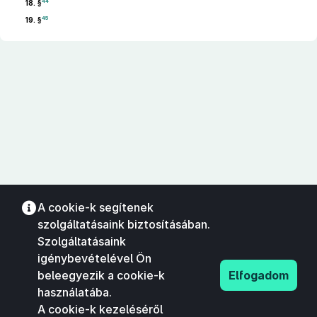
44
18. §
45
19. §
A cookie-k segítenek
szolgáltatásaink biztosításában.
Szolgáltatásaink
igénybevételével Ön
beleegyezik a cookie-k
Elfogadom
használatába.
A cookie-k kezeléséről