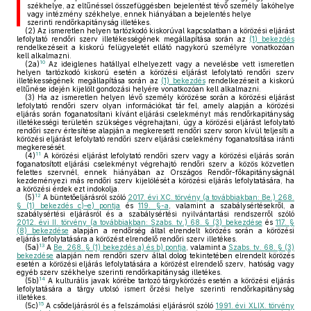
székhelye, az eltűnéssel összefüggésben bejelentést tévő személy lakóhelye
vagy intézmény székhelye, ennek hiányában a bejelentés helye
szerinti rendőrkapitányság illetékes.
(2)
Az ismeretlen helyen tartózkodó kiskorúval kapcsolatban a körözési eljárást
lefolytató rendőri szerv illetékességének megállapítása során az
(1) bekezdés
rendelkezéseit a kiskorú felügyeletét ellátó nagykorú személyre vonatkozóan
kell alkalmazni.
10
(2a)
Az ideiglenes hatállyal elhelyezett vagy a nevelésbe vett ismeretlen
helyen tartózkodó kiskorú esetén a körözési eljárást lefolytató rendőri szerv
illetékességének megállapítása során az
(1) bekezdés
rendelkezéseit a kiskorú
eltűnése idején kijelölt gondozási helyére vonatkozóan kell alkalmazni.
(3)
Ha az ismeretlen helyen lévő személy körözése során a körözési eljárást
lefolytató rendőri szerv olyan információkat tár fel, amely alapján a körözési
eljárás során foganatosítani kívánt eljárási cselekményt más rendőrkapitányság
illetékességi területén szükséges végrehajtani, úgy a körözési eljárást lefolytató
rendőri szerv értesítése alapján a megkeresett rendőri szerv soron kívül teljesíti a
körözési eljárást lefolytató rendőri szerv eljárási cselekmény foganatosítása iránti
megkeresését.
11
(4)
A körözési eljárást lefolytató rendőri szerv vagy a körözési eljárás során
foganatosított eljárási cselekményt végrehajtó rendőri szerv a közös közvetlen
felettes szervnél, ennek hiányában az Országos Rendőr-főkapitányságnál
kezdeményezi más rendőri szerv kijelölését a körözési eljárás lefolytatására, ha
a körözési érdek ezt indokolja.
12
(5)
A büntetőeljárásról szóló
2017. évi XC. törvény (a továbbiakban: Be.) 268.
§ (1) bekezdés c)–e) pontja
és
119. §-a
, valamint a szabálysértésekről, a
szabálysértési eljárásról és a szabálysértési nyilvántartási rendszerről szóló
2012. évi II. törvény (a továbbiakban: Szabs. tv.) 68. § (3) bekezdése
és
117. §
(8) bekezdése
alapján a rendőrség által elrendelt körözés során a körözési
eljárás lefolytatására a körözést elrendelő rendőri szerv illetékes.
13
(5a)
A
Be. 268. § (1) bekezdés a) és b) pontja
, valamint a
Szabs. tv. 68. § (3)
bekezdése
alapján nem rendőri szerv által dolog tekintetében elrendelt körözés
esetén a körözési eljárás lefolytatására a körözést elrendelő szerv, hatóság vagy
egyéb szerv székhelye szerinti rendőrkapitányság illetékes.
14
(5b)
A kulturális javak körébe tartozó tárgykörözés esetén a körözési eljárás
lefolytatására a tárgy utolsó ismert őrzési helye szerinti rendőrkapitányság
illetékes.
15
(5c)
A csődeljárásról és a felszámolási eljárásról szóló
1991. évi XLIX. törvény