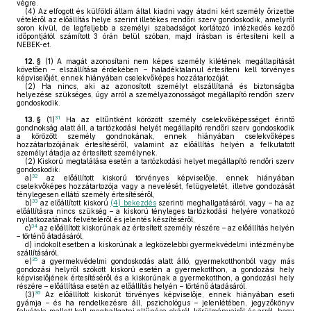
végre.
(4)
Az elfogott és külföldi állam által kiadni vagy átadni kért személy őrizetbe
vételéről az előállítás helye szerint illetékes rendőri szerv gondoskodik, amelyről
soron kívül, de legfeljebb a személyi szabadságot korlátozó intézkedés kezdő
időpontjától számított 3 órán belül szóban, majd írásban is értesíteni kell a
NEBEK-et.
12. §
(1)
A magát azonosítani nem képes személy kilétének megállapítását
követően – elszállítása érdekében – haladéktalanul értesíteni kell törvényes
képviselőjét, ennek hiányában cselekvőképes hozzátartozóját.
(2)
Ha nincs, aki az azonosított személyt elszállítaná és biztonságba
helyezése szükséges, úgy arról a személyazonosságot megállapító rendőri szerv
gondoskodik.
31
13. §
(1)
Ha az eltűntként körözött személy cselekvőképességet érintő
gondnokság alatt áll, a tartózkodási helyét megállapító rendőri szerv gondoskodik
a körözött személy gondnokának, ennek hiányában cselekvőképes
hozzátartozójának értesítéséről, valamint az előállítás helyén a felkutatott
személyt átadja az értesített személynek.
(2)
Kiskorú megtalálása esetén a tartózkodási helyet megállapító rendőri szerv
gondoskodik:
32
a)
az előállított kiskorú törvényes képviselője, ennek hiányában
cselekvőképes hozzátartozója vagy a nevelését, felügyeletét, illetve gondozását
ténylegesen ellátó személy értesítéséről,
33
b)
az előállított kiskorú
(4) bekezdés
szerinti meghallgatásáról, vagy – ha az
előállításra nincs szükség – a kiskorú tényleges tartózkodási helyére vonatkozó
nyilatkozatának felvételéről és jelentés készítéséről,
34
c)
az előállított kiskorúnak az értesített személy részére – az előállítás helyén
– történő átadásáról,
d)
indokolt esetben a kiskorúnak a legközelebbi gyermekvédelmi intézménybe
szállításáról,
35
e)
a gyermekvédelmi gondoskodás alatt álló, gyermekotthonból vagy más
gondozási helyről szökött kiskorú esetén a gyermekotthon, a gondozási hely
képviselőjének értesítéséről és a kiskorúnak a gyermekotthon, a gondozási hely
részére – előállítása esetén az előállítás helyén – történő átadásáról.
36
(3)
Az előállított kiskorút törvényes képviselője, ennek hiányában eseti
gyámja – és ha rendelkezésre áll, pszichológus – jelenlétében, jegyzőkönyv