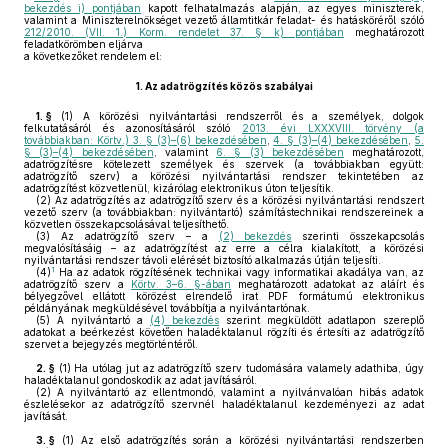
bekezdés i) pontjában
kapott felhatalmazás alapján, az egyes miniszterek,
valamint a Miniszterelnökséget vezető államtitkár feladat- és hatásköréről szóló
212/2010. (VII. 1.) Korm. rendelet 37. § k) pontjában
meghatározott
feladatkörömben eljárva
a következőket rendelem el:
1.
Az adatrögzítés közös szabályai
1. §
(1)
A körözési nyilvántartási rendszerről és a személyek, dolgok
felkutatásáról és azonosításáról szóló
2013. évi LXXXVIII. törvény (a
továbbiakban: Körtv.) 3. § (3)–(6) bekezdésében
,
4. § (3)–(4) bekezdésében
,
5.
§ (3)–(4) bekezdésében
, valamint
6. § (3) bekezdésében
meghatározott,
adatrögzítésre kötelezett személyek és szervek (a továbbiakban együtt:
adatrögzítő szerv) a körözési nyilvántartási rendszer tekintetében az
adatrögzítést közvetlenül, kizárólag elektronikus úton teljesítik.
(2)
Az adatrögzítés az adatrögzítő szerv és a körözési nyilvántartási rendszert
vezető szerv (a továbbiakban: nyilvántartó) számítástechnikai rendszereinek a
közvetlen összekapcsolásával teljesíthető.
(3)
Az adatrögzítő szerv – a
(2) bekezdés
szerinti összekapcsolás
megvalósításáig – az adatrögzítést az erre a célra kialakított, a körözési
nyilvántartási rendszer távoli elérését biztosító alkalmazás útján teljesíti.
1
(4)
Ha az adatok rögzítésének technikai vagy informatikai akadálya van, az
adatrögzítő szerv a
Körtv. 3–6. §-ában
meghatározott adatokat az aláírt és
bélyegzővel ellátott körözést elrendelő irat PDF formátumú elektronikus
példányának megküldésével továbbítja a nyilvántartónak.
(5)
A nyilvántartó a
(4) bekezdés
szerint megküldött adatlapon szereplő
adatokat a beérkezést követően haladéktalanul rögzíti és értesíti az adatrögzítő
szervet a bejegyzés megtörténtéről.
2. §
(1)
Ha utólag jut az adatrögzítő szerv tudomására valamely adathiba, úgy
haladéktalanul gondoskodik az adat javításáról.
(2)
A nyilvántartó az ellentmondó, valamint a nyilvánvalóan hibás adatok
észlelésekor az adatrögzítő szervnél haladéktalanul kezdeményezi az adat
javítását.
3. §
(1)
Az első adatrögzítés során a körözési nyilvántartási rendszerben