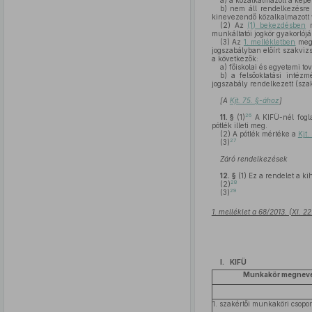
a)
a közalkalmazott a képe
b)
nem áll rendelkezésre 
kinevezendő közalkalmazott v
(2)
Az
(1) bekezdésben
m
munkáltatói jogkör gyakorlójá
(3)
Az
1. mellékletben
megh
jogszabályban előírt szakvizs
a következők:
a)
főiskolai és egyetemi to
b)
a felsőoktatási intézm
jogszabály rendelkezett (s
[A
Kjt. 75. §-ához
]
26
11. §
(1)
A KIFÜ-nél fogla
pótlék illeti meg.
(2)
A pótlék mértéke a
Kjt
27
(3)
Záró rendelkezések
12. §
(1)
Ez a rendelet a ki
28
(2)
29
(3)
1. melléklet a 68/2013. (XI. 
I. KIFÜ
Munkakör megnev
1. szakértői munkaköri csopor