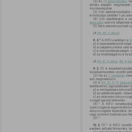
(2)
Az
(1) bekezdésben
me
döntés alapján megmaradó c
munkavégzése.
(3)
Cím adományozására ne
évfordulója (október 1-je) alk
(4)
Cím odaítélésére a mag
bekezdés
szerinti időpontok 
(5)
Nem adományozható új
[A
Kjt. 40. §-ához
]
22
8. §
A KIFÜ esetében a
K
a)
a kapcsolatteremtő képe
b)
a csapatmunkára való a
c)
a szervezőképességet, v
d)
az önállóságot és a ke
[A
Kjt. 61. §-ához
,
66. §-áh
9. §
(1)
A közalkalmazotta
közalkalmazottak vezetői pó
(2)
Ha az
1. melléklet
vala
kell meghatározni.
(3)
A
Kjt. 61. § (1) bekez
betöltéséhez jogszabályban e
a)
a mérlegképes könyvelő
b)
az adótanácsadói, valam
c)
az okleveles könyvvizsg
vizsgát igazoló oklevelet.
23
(4)
A KIFÜ vonatkozá
szakvizsgával egyenértékűnek
könyvvizsgálói képesítést, do
vagy elismert tudományos fok
24
(5)
25
10. §
(1)
A KIFÜ vonatk
esetben adható felmentés, h