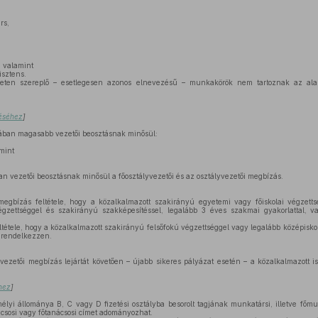
rs,
,
, valamint
isztens.
ten szereplő – esetlegesen azonos elnevezésű – munkakörök nem tartoznak az ala
déséhez
]
ban magasabb vezetői beosztásnak minősül:
mint
 vezetői beosztásnak minősül a főosztályvezetői és az osztályvezetői megbízás.
gbízás feltétele, hogy a közalkalmazott szakirányú egyetemi vagy főiskolai végzet
végzettséggel és szakirányú szakképesítéssel, legalább 3 éves szakmai gyakorlattal, val
tétele, hogy a közalkalmazott szakirányú felsőfokú végzettséggel vagy legalább középiskol
 rendelkezzen.
ezetői megbízás lejártát követően – újabb sikeres pályázat esetén – a közalkalmazott i
éhez
]
yi állománya B, C vagy D fizetési osztályba besorolt tagjának munkatársi, illetve főmun
nácsosi vagy főtanácsosi címet adományozhat.