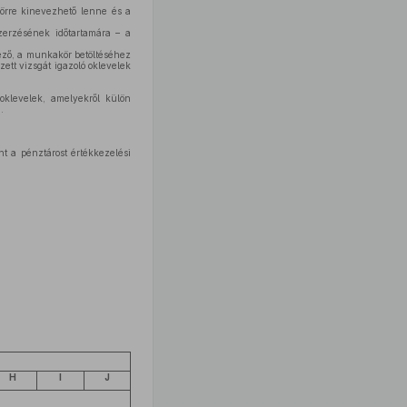
körre kinevezhető lenne és a
zerzésének időtartamára – a
pező, a munkakör betöltéséhez
zett vizsgát igazoló oklevelek
oklevelek, amelyekről külön
.
t a pénztárost értékkezelési
H
I
J