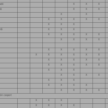
adó
X
X
X
dó
X
X
X
X
X
X
X
X
X
X
X
X
X
tő
X
X
X
X
X
X
X
X
X
X
X
X
X
X
X
X
X
X
X
X
X
X
X
X
X
X
X
X
X
X
X
X
X
X
X
X
X
X
X
X
X
X
X
X
X
X
X
X
X
X
X
öri csoport
X
X
X
X
X
X
X