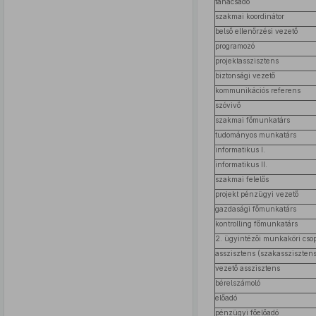
tanácsadó
szakmai koordinátor
belső ellenőrzési vezető
programozó
projektasszisztens
biztonsági vezető
kommunikációs referens
szóvivő
szakmai főmunkatárs
tudományos munkatárs
informatikus I.
informatikus II.
szakmai felelős
projekt pénzügyi vezető
gazdasági főmunkatárs
kontrolling főmunkatárs
2. ügyintézői munkaköri csop
asszisztens (szakasszisztens
vezető asszisztens
bérelszámoló
előadó
pénzügyi főelőadó