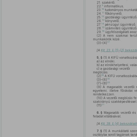
21.
szakértő,
9
22.
informatikus,
10
23.
tudományos munkatá
11
24.
főkönyvelő,
12
25.
gazdasági ügyintéző
13
26.
könyvelő,
14
27.
pénzügyi ügyintéző,
15
28.
számviteli ügyintéző
16
29.
ügyfélszolgálati assz
(2)
A nem szakmai terüle
munkakörök közé.
17
(3)–(4)
[A
Kjt. 23. § (1)–(2) bekez
5. §
(1)
A KIFÜ vonatkozásá
a)
az elnöki,
b)
az elnökhelyettesi, vala
c)
a gazdasági vezetői
megbízás.
18
(2)
A KIFÜ vonatkozásában
19
(3)–(6)
20
(7)–(8)
(9)
A magasabb vezetői me
egyetemi, illetve főiskolai 
rendelkezzen.
(10)
A vezetői megbízás fel
szakirányú szakképesítéssel
21
(11)
6. §
Magasabb vezetői és v
feladat ellátásával.
[A
Kjt. 39. § (4) bekezdés
7. §
(1)
A munkáltató személ
osztályba sorolt tagjának ta