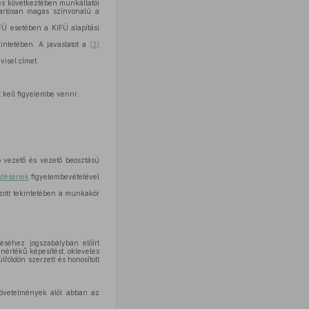
és következtében munkáltatói
tartósan magas színvonalú a
Ü esetében a KIFÜ alapítási
kintetében. A javaslatot a
(3)
visel címet.
 kell figyelembe venni:
 vezető és vezető beosztású
ezdésének
figyelembevételével
zott tekintetében a munkakör
séhez jogszabályban előírt
nértékű képesítést, okleveles
lföldön szerzett és honosított
követelmények alól abban az