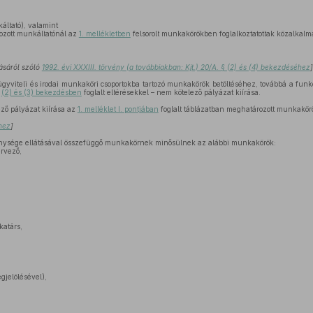
áltató), valamint
zott munkáltatónál az
1. mellékletben
felsorolt munkakörökben foglalkoztatottak közalkalma
ásáról szóló
1992. évi XXXIII. törvény (a továbbiakban: Kjt.) 20/A. § (2) és (4) bekezdéséhez
]
gyviteli és irodai munkaköri csoportokba tartozó munkakörök betöltéséhez, továbbá a funkc
a
(2) és (3) bekezdésben
foglalt eltérésekkel – nem kötelező pályázat kiírása.
ző pályázat kiírása az
1. melléklet I. pontjában
foglalt táblázatban meghatározott munkakör
éhez
]
nysége ellátásával összefüggő munkakörnek minősülnek az alábbi munkakörök:
rvező,
katárs,
jelölésével),