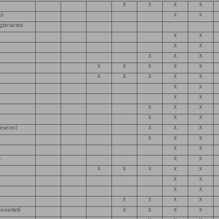
X
X
X
X
ző
X
X
ogtanácsos
X
X
X
X
X
X
X
X
X
X
X
X
X
X
X
X
X
X
X
X
X
X
X
X
X
X
X
ésével)
X
X
X
X
X
X
X
X
s
X
X
X
X
X
X
X
X
X
X
X
X
X
X
X
zemeltető
X
X
X
X