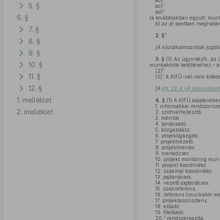
ab)
5. §
3
ac)
4
ad)
6. §
(a továbbiakban együtt: munk
b)
az
a)
pontban meghatáro
7. §
5
2. §
8. §
[A közalkalmazottak jogáll
9. §
3. §
(1)
Az ügyintézői, az ü
10. §
munkakörök betöltéséhez – 
6
(2)
11. §
7
(3)
A KIFÜ-nél nem kötele
12. §
[A
Kjt. 22. § (4) bekezdés
1. melléklet
4. §
(1)
A KIFÜ alaptevéke
1.
informatikai rendszersze
2. melléklet
2.
szoftverfejlesztő,
3.
mérnök,
4.
tanácsadó,
5.
közgazdász,
6.
projektigazgató,
7.
projektvezető,
8.
projektmentor,
9.
menedzser,
10.
projekt monitoring mun
11.
projekt koordinátor,
12.
szakmai koordinátor,
13.
jogtanácsos,
14.
vezető jogtanácsos,
15.
szakreferens,
16.
referens (munkakör meg
17.
projektasszisztens,
18.
előadó,
19.
főelőadó,
8
20.
rendszergazda,