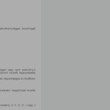
ptevékenységgel összefüggő
tséggel vagy nem szakirányú
amint vezetői tapasztalattal
ai végzettséggel és felsőfokú
smételten megbízható vezetői
katársi, E, F, G, H, I vagy J