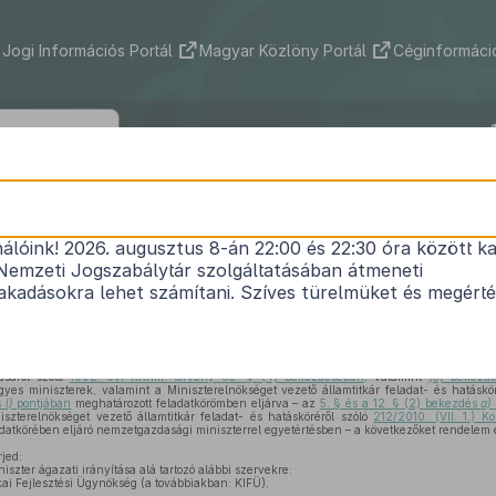
Jogi Információs Portál
Magyar Közlöny Portál
Céginformáció
68/2013. (XI. 22.) NFM rendelet
nálóink! 2026. augusztus 8-án 22:00 és 22:30 óra között ka
zottak jogállásáról szóló
1992. évi XXXIII. törvény
Nemzeti Jogszabálytár szolgáltatásában átmeneti
niszter irányítása alá tartozó szerveknél történő v
kadásokra lehet számítani. Szíves türelmüket és megért
Hatályos: 2018. 01. 01. – 2021. 09. 08.
ásáról szóló
1992. évi XXXIII. törvény 85. § (4) bekezdésében
, valamint
(5) bekezd
gyes miniszterek, valamint a Miniszterelnökséget vezető államtitkár feladat- és hatáskö
s
l)
pontjában
meghatározott feladatkörömben eljárva – az
5. § és a 12. § (2) bekezdés
a)
iszterelnökséget vezető államtitkár feladat- és hatásköréről szóló
212/2010. (VII. 1.) K
datkörében eljáró nemzetgazdasági miniszterrel egyetértésben – a következőket rendelem e
rjed:
iszter ágazati irányítása alá tartozó alábbi szervekre:
ai Fejlesztési Ügynökség (a továbbiakban: KIFÜ),