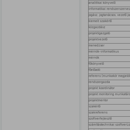
analitikai könyvelő
informatikai rendszerszerve
jogász, jogtanácsos, vezető j
kiemelt szakértő
közgazdász
projektigazgató
projektvezető
menedzser
mérnök-informatikus
mérnök
főkönyvelő
főelőadó
referens (munkakör megjelöl
rendszergazda
projekt koordinátor
projekt monitoring munkatár
projektmentor
szakértő
szakreferens
szoftverfejlesztő
számítástechnikai szoftverü