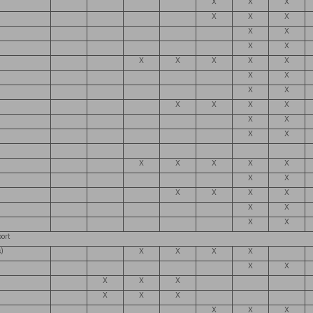
X
X
X
X
X
X
X
X
X
X
X
X
X
X
X
X
X
X
X
X
X
X
X
X
X
X
X
X
X
X
X
X
X
X
X
X
X
X
X
X
X
X
ort
)
X
X
X
X
X
X
X
X
X
X
X
X
X
X
X