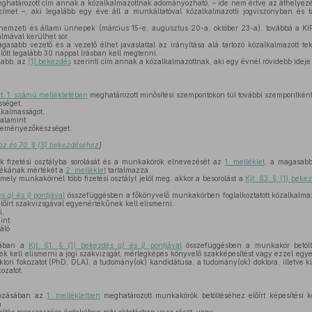
ghatározott cím annak a közalkalmazottnak adományozható, – ide nem értve az áthelyez
ímet –, aki legalább egy éve áll a munkáltatóval közalkalmazotti jogviszonyban és 
mzeti és állami ünnepek (március 15-e, augusztus 20-a, október 23-a), továbbá a KIF
almával kerülhet sor.
asabb vezető és a vezető élhet javaslattal az irányítása alá tartozó közalkalmazott te
előtt legalább 30 nappal írásban kell megtenni.
abb, az
(1) bekezdés
szerinti cím annak a közalkalmazottnak, aki egy évnél rövidebb ideje 
jt. 1. számú mellékletében
meghatározott minősítési szempontokon túl további szempontként
sséget,
lkalmasságot,
alamint
zdeményezőkészséget.
oz és 70. § (3) bekezdéséhez
]
k fizetési osztályba sorolását és a munkakörök elnevezését az
1. melléklet
, a magasabb
tlékának mértékét a
2. melléklet
tartalmazza.
mely munkakörnél több fizetési osztályt jelöl meg, akkor a besorolást a
Kjt. 63. § (1) bek
dés
g)
és
i)
pontjával
összefüggésben a főkönyvelő munkakörben foglalkoztatott közalkalma
lőírt szakvizsgával egyenértékűnek kell elismerni:
i,
int
áló
sában a
Kjt. 61. § (1) bekezdés
g)
és
i)
pontjával
összefüggésben a munkakör betölté
 kell elismerni a jogi szakvizsgát, mérlegképes könyvelő szakképesítést vagy ezzel egye
ktori fokozatot (PhD, DLA), a tudomány(ok) kandidátusa, a tudomány(ok) doktora, illetve kü
ozatot.
ozásában az
1. mellékletben
meghatározott munkakörök betöltéséhez előírt képesítési 
a