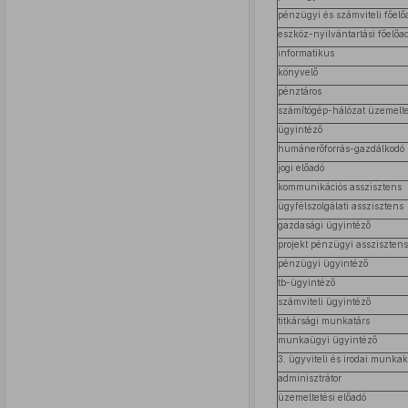
pénzügyi és számviteli főelő
eszköz-nyilvántartási főelőa
informatikus
könyvelő
pénztáros
számítógép-hálózat üzemelte
ügyintéző
humánerőforrás-gazdálkodó
jogi előadó
kommunikációs asszisztens
ügyfélszolgálati asszisztens
gazdasági ügyintéző
projekt pénzügyi asszisztens
pénzügyi ügyintéző
tb-ügyintéző
számviteli ügyintéző
titkársági munkatárs
munkaügyi ügyintéző
3. ügyviteli és irodai munkak
adminisztrátor
üzemeltetési előadó