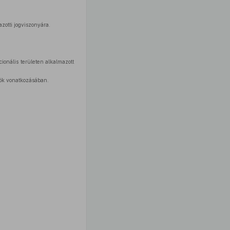
zotti jogviszonyára.
ionális területen alkalmazott
ök vonatkozásában.