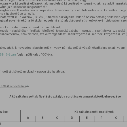
sítés megszerzése érdekében már oktatásban vesz részt, vagy
olyan – a képesítési előírásoknak megfelelő képesítésű – személy, aki az adott munka
állalja a képesítés megszerzését.
eghatározott esetekben a képesítési követelmény alóli felmentés – a képesítés megs
nak hatáskörébe tartozik.
atározott munkakörök „G” és „I” fizetési osztályaiba történő besorolhatóság feltételét ké
gával egyenértékű, a főiskolai, egyetemi első alapképzést elismerő oklevél birtokában szer
vábbképzésben szerzett szakirányú oklevél,
ények hatáskörében indított felsőfokú továbbképzésben szerzett szakirányú szakosító 
zaküzemmérnök, szakmérnök, szaküzemgazdász, szakközgazdász, mérnök-közgazdász stb.)
lkoztatott, kinevezése alapján érték- vagy pénzkezelést végző közalkalmazottat, valamin
. 69. §-ában
foglalt pótlékalap 100%-a.
hirdetését követő nyolcadik napon lép hatályba.
30
22.) NFM rendelethez
A közalkalmazottak fizetési osztályba sorolása és a munkakörök elnevezése
ezése
Közalkalmazotti osztályok
A
B
C
D
E
F
G
t