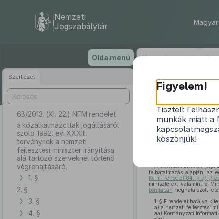
Nemzeti
Magyar 
Jogszabálytár
Ugrás
Oldalmenü
a
tartalomra
Szerkezet
Figyelem!
Tisztelt Felhasz
68/2013. (XI. 22.) NFM rendelet
a közalkalma
munkák miatt a 
fejlesztési mi
a közalkalmazottak jogállásáról
kapcsolatmegsza
szóló 1992. évi XXXIII.
köszönjük!
törvénynek a nemzeti
fejlesztési miniszter irányítása
alá tartozó szerveknél történő
végrehajtásáról
A közalkalmazottak jogáll
felhatalmazás alapján, az e
1. §
Korm. rendelet 84. §
e), j)
é
miniszterek, valamint a Min
2. §
pontjában
meghatározott fela
3. §
1. §
E rendelet hatálya kite
a)
a nemzeti fejlesztési min
4. §
aa)
Kormányzati Informatik
2