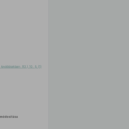
 továbbiakban: R3.) 10. § (1)
módosítása