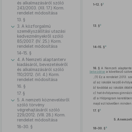
és alkalmazásáról szóló
2
1–12. §
243/2003. (XII. 17.) Korm.
rendelet módosítása
13. §
3
3. A közforgalmú
13. §
személyszállítási utazási
kedvezményekről szóló
85/2007. (IV. 25.) Korm.
rendelet módosítása
4
14–15. §
14–15. §
4. A Nemzeti alaptanterv
kiadásáról, bevezetéséről
16. §
A Nemzeti alaptanter
és alkalmazásáról szóló
bekezdése
a következő szöve
110/2012. (VI. 4.) Korm.
„(1) Ez a rendelet 2013. s
rendelet módosítása
a)
az iskolák kezdő évfoly
16. §
b)
továbbá az iskolák ötödi
17. §
c)
hat évfolyamos gimnáziu
d)
a Hídprogram keretében
5. A nemzeti köznevelésről
majd ezt követően minden 
szóló törvény
végrehajtásáról szóló
5
17. §
229/2012. (VIII. 28.) Korm.
rendelet módosítása
5.
A nemzeti
18–30. §
6
18–30. §