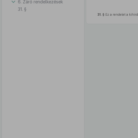
6. Záró rendelkezések
31. §
31. §
Ez a rendelet a kihird