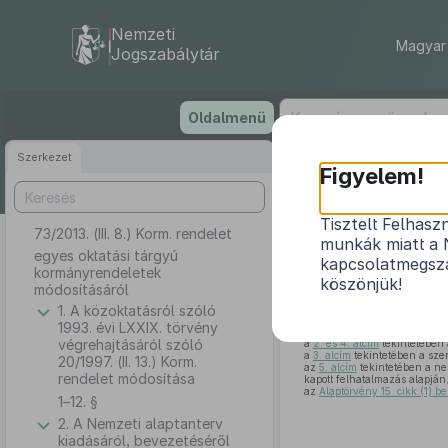
Nemzeti
Magyar 
Jogszabálytár
Ugrás
Oldalmenü
a
tartalomra
Szerkezet
Figyelem!
Tisztelt Felhasz
73/2013. (III. 8.) Korm. rendelet
egy
munkák miatt a 
egyes oktatási tárgyú
kapcsolatmegsza
kormányrendeletek
köszönjük!
módosításáról
1. A közoktatásról szóló
A Kormány
1993. évi LXXIX. törvény
az
1. alcím
tekintetében a ne
végrehajtásáról szóló
a
2. és 4. alcím
tekintetében 
a
3. alcím
tekintetében a szem
20/1997. (II. 13.) Korm.
az
5. alcím
tekintetében a ne
rendelet módosítása
kapott felhatalmazás alapján
az
Alaptörvény 15. cikk (1) 
1–12. §
2. A Nemzeti alaptanterv
kiadásáról, bevezetéséről