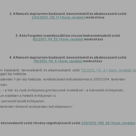
2.
A Nemzeti alaptanterv kiadásáról, bevezetéséről és alkalmazásáról szóló
243/2003. (XII. 17.) Korm. rendelet
módosítása
3.
A közforgalmú személyszállítási utazási kedvezményekről szóló
85/2007. (IV. 25.) Korm. rendelet
módosítása
4.
A Nemzeti alaptanterv kiadásáról, bevezetéséről és alkalmazásáról szóló
110/2012. (VI. 4.) Korm. rendelet
módosítása
v kiadásáról, bevezetéséről és alkalmazásáról szóló
110/2012. (VI. 4.) Korm. rendelet (a
ggel lép hatályba:
zeptember 1-jén lép hatályba, rendelkezéseit első alkalommal a 2013/2014. tanévben
amán,
k, – a hat- és nyolc évfolyamos gimnáziumok kivételével – a kilencedik évfolyamán,
m esetében a hetedik évfolyamán is,
 szervezett kezdő évfolyamon,
tanévben felmenő rendszerben kell alkalmazni.”
 köznevelésről szóló törvény végrehajtásáról szóló
229/2012. (VIII. 28.) Korm. rendelet