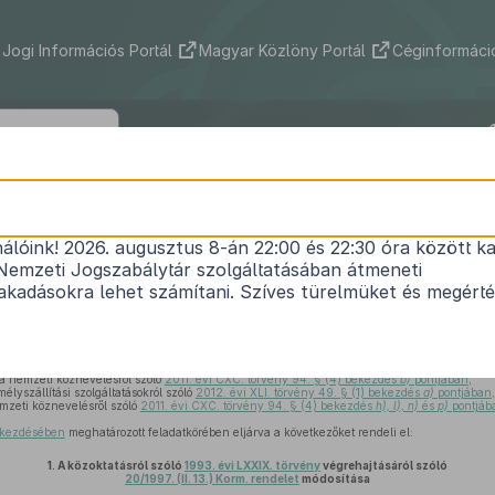
Jogi Információs Portál
Magyar Közlöny Portál
Céginformáció
73/2013. (III. 8.) Korm. rendelet
nálóink! 2026. augusztus 8-án 22:00 és 22:30 óra között ka
es oktatási tárgyú kormányrendeletek módosításá
Nemzeti Jogszabálytár szolgáltatásában átmeneti
Hatályos: 2013. 03. 10. – 2014. 09. 04.
kadásokra lehet számítani. Szíves türelmüket és megért
mzeti köznevelésről szóló
2011. évi CXC. törvény 94. § (4) bekezdés
j)
pontjában
,
a nemzeti köznevelésről szóló
2011. évi CXC. törvény 94. § (4) bekezdés
b)
pontjában
,
élyszállítási szolgáltatásokról szóló
2012. évi XLI. törvény 49. § (1) bekezdés
a)
pontjában
,
mzeti köznevelésről szóló
2011. évi CXC. törvény 94. § (4) bekezdés
h), l), n)
és
p)
pontjáb
,
bekezdésében
meghatározott feladatkörében eljárva a következőket rendeli el:
1.
A közoktatásról szóló
1993. évi LXXIX. törvény
végrehajtásáról szóló
20/1997. (II. 13.) Korm. rendelet
módosítása