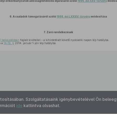
helyi önkormányzatok adósságrendezési eljárásáról szóló
1996. évi XXV. törvény
módos
6.
A családok támogatásáról szóló
1998. évi LXXXIV. törvény
módosítása
7.
Záró rendelkezések
2) bekezdésben
foglalt kivétellel – a kihirdetését követő nyolcadik napon lép hatályba.
s a
14–16. §
2014. január 1-jén lép hatályba.
ztosításában. Szolgáltatásaink igénybevételével Ön beleeg
ormációt
ide
kattintva olvashat.