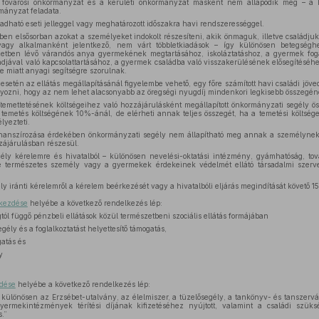
 fővárosi önkormányzat és a kerületi önkormányzat másként nem állapodik meg – a h
mányzat feladata.
dható eseti jelleggel vagy meghatározott időszakra havi rendszerességgel.
en elsősorban azokat a személyeket indokolt részesíteni, akik önmaguk, illetve családju
gy alkalmanként jelentkező, nem várt többletkiadások – így különösen betegséghe
yzetben lévő várandós anya gyermekének megtartásához, iskoláztatáshoz, a gyermek fog
djával való kapcsolattartásához, a gyermek családba való visszakerülésének elősegítéséh
 miatt anyagi segítségre szorulnak.
esetén az ellátás megállapításánál figyelembe vehető, egy főre számított havi családi jö
lyozni, hogy az nem lehet alacsonyabb az öregségi nyugdíj mindenkori legkisebb összegé
temettetésének költségeihez való hozzájárulásként megállapított önkormányzati segély 
 temetés költségének 10%-ánál, de elérheti annak teljes összegét, ha a temetési költség
lyezteti.
finanszírozása érdekében önkormányzati segély nem állapítható meg annak a személynek,
zájárulásban részesül.
ély kérelemre és hivatalból – különösen nevelési-oktatási intézmény, gyámhatóság, t
tve természetes személy vagy a gyermekek érdekeinek védelmét ellátó társadalmi szer
y iránti kérelemről a kérelem beérkezését vagy a hivatalbóli eljárás megindítását követő 15
ekezdése
helyébe a következő rendelkezés lép:
ágtól függő pénzbeli ellátások közül természetbeni szociális ellátás formájában
gély és a foglalkoztatást helyettesítő támogatás,
gatás és
y
zdése
helyébe a következő rendelkezés lép:
 különösen az Erzsébet-utalvány, az élelmiszer, a tüzelősegély, a tankönyv- és tanszervás
yermekintézmények térítési díjának kifizetéséhez nyújtott, valamint a családi szükség
.”