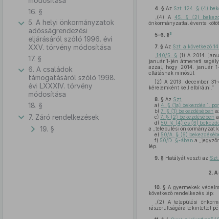
módosítása
4. §
Az
Szt. 124. § (4) be
16. §
„(4) A
45. § (2) bekez
5. A helyi önkormányzatok
önkormányzattal évente kötöt
adósságrendezési
3
5–6. §
eljárásáról szóló 1996. évi
XXV. törvény módosítása
7. §
Az
Szt. a következő 14
„
140/S. §
(1) A 2014. janu
17. §
január 1-jén átmeneti segély
azzal, hogy 2014. január 1
6. A családok
ellátásnak minősül.
támogatásáról szóló 1998.
(2) A 2013. december 31-é
évi LXXXIV. törvény
kérelemként kell elbírálni.”
módosítása
8. §
Az
Szt.
18. §
a)
4. § (1a) bekezdés 1. po
b)
7. § (1) bekezdésében
az
7. Záró rendelkezések
c)
7. § (2) bekezdésében
a
d)
50. § (4) és (6) bekez
19. §
a „települési önkormányzat k
e)
50/A. § (6) bekezdéséb
f)
50/D. §-ában
a „jegyzőn
lép.
9. §
Hatályát veszti az
Szt
2.
A
10. §
A gyermekek védelmé
következő rendelkezés lép:
„(2) A települési önkorm
rászorultságára tekintettel p