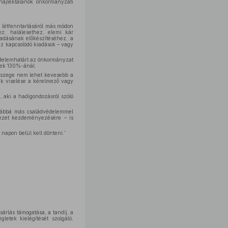
ajléktalanok önkormányzati
k létfenntartásáról más módon
z, halálesethez, elemi kár
adásának előkészítéséhez, a
ez kapcsolódó kiadások – vagy
vedelemhatárt az önkormányzat
nek 130%-ánál.
összege nem lehet kevesebb a
ek viselése a kérelmező vagy
 aki a hadigondozásról szóló
ovábbá más családvédelemmel
vezet kezdeményezésére – is
 napon belül kell dönteni.”
árlás támogatása, a tandíj, a
letek kielégítését szolgáló,