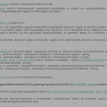
kezdése
helyébe a következő rendelkezés lép:
dése
szerinti önkormányzati segélyezés fedezetéhez a szociál- és nyugdíjpolitikáért f
t megállapodásban foglalt keretösszeggel hozzájárul.”
0/S. §-sal
egészül ki:
ár 1-jét megelőzően jogerős határozattal megállapított átmeneti segély és temetési segély 
 és temetési segély iránt folyamatban lévő ügyekre a 2013. december 31-én hatályos rend
-jétől e törvény és más jogszabály alkalmazásában az átmeneti segély és a temetési 
t követően átmeneti segély és temetési segély iránt előterjesztett kérelmet önkormányzat
ntjában
az „átmeneti segély” szövegrész helyébe az „átmeneti segély, az önkormányzati s
 „átmeneti segélyt” szövegrész helyébe az „önkormányzati segélyt” szöveg,
z „átmeneti segély” szövegrész helyébe az „önkormányzati segély” szöveg,
désében
,
50/A. § (4) bekezdés
első és második mondatában, valamint
(10) bekezdésében
a 
épviselő-testülete” szöveg,
en
a „jegyzőnek” szövegrész helyébe a „települési önkormányzat képviselő-testületének” 
él” szövegrész helyébe a „települési önkormányzat képviselő-testületénél” szöveg
. 46. §-a
és az azt megelőző alcímmegjelölés.
 gyermekek védelméről és a gyámügyi igazgatásról szóló
1997. évi XXXI. törvény
módosí
ről és a gyámügyi igazgatásról szóló
1997. évi XXXI. törvény (a továbbiakban: Gyvt.) 1
ányzat képviselő-testülete a rendeletében meghatározott módon és feltételek szerint 
énzbeli támogatást állapíthat meg.”