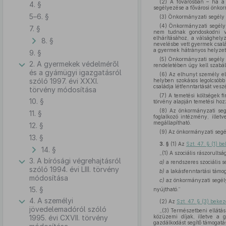
(2) A fővárosban – ha a
4. §
segélyezése a fővárosi önkor
5–6. §
(3) Önkormányzati segély a
(4) Önkormányzati segélyb
7. §
nem tudnak gondoskodni va
elhárításához, a válsághel
8. §
nevelésbe vett gyermek csalá
a gyermek hátrányos helyzete
9. §
(5) Önkormányzati segély 
2. A gyermekek védelméről
rendeletében úgy kell szabá
és a gyámügyi igazgatásról
(6) Az elhunyt személy el
szóló 1997. évi XXXI.
helyben szokásos legolcsóbb
családja létfenntartását veszé
törvény módosítása
(7) A temetési költségek 
10. §
törvény alapján temetési hoz
(8) Az önkormányzati seg
11. §
foglalkozó intézmény, ille
megállapítható.
12. §
(9) Az önkormányzati segél
13. §
3. §
(1)
Az
Szt. 47. § (1) b
14. §
„(1) A szociális rászorults
3. A bírósági végrehajtásról
a)
a rendszeres szociális se
szóló 1994. évi LIII. törvény
b)
a lakásfenntartási támo
módosítása
c)
az önkormányzati segél
15. §
nyújtható.”
4. A személyi
(2)
Az
Szt. 47. § (3) beke
jövedelemadóról szóló
„(3) Természetbeni ellátás
1995. évi CXVII. törvény
közüzemi díjak, illetve a g
gazdálkodást segítő támogatás