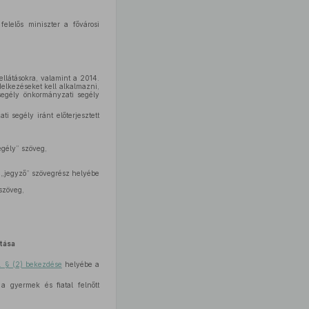
elelős miniszter a fővárosi
ellátásokra, valamint a 2014.
elkezéseket kell alkalmazni,
segély önkormányzati segély
i segély iránt előterjesztett
egély” szöveg,
„jegyző” szövegrész helyébe
szöveg,
tása
8. § (2) bekezdése
helyébe a
a gyermek és fiatal felnőtt