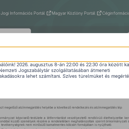
Jogi Információs Portál
Magyar Közlöny Portál
Céginformáció
2013. évi LXXV. törvény
nálóink! 2026. augusztus 8-án 22:00 és 22:30 óra között ka
zati segély kialakításával összefüggő törvénymó
Nemzeti Jogszabálytár szolgáltatásában átmeneti
Hatályos: 2014. 01. 01. – 2014. 01. 01.
kadásokra lehet számítani. Szíves türelmüket és megért
.
A szociális igazgatásról és szociális ellátásokról szóló
1993. évi III. törvény
módosítás
azt megelőző alcímmegjelölés helyébe a következő rendelkezés és alcímmegjelölés lép:
ormányzat képviselő-testülete a létfenntartást veszélyeztető rendkívüli élethelyzetbe ke
i gonddal küzdő személyek részére a rendeletében meghatározottak szerint önkormányzati 
si tevékenységnek nem minősülő kamatmentes kölcsön formájában is nyújtható.