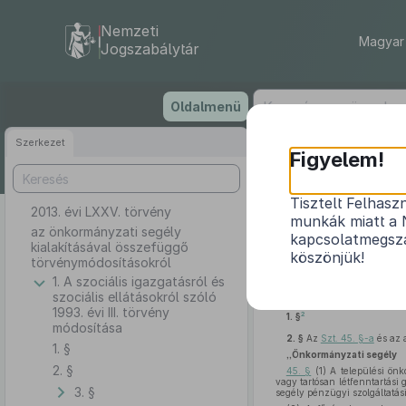
Nemzeti
Magyar 
Jogszabálytár
Ugrás
Oldalmenü
a
tartalomra
Szerkezet
Figyelem!
Tisztelt Felhasz
2013. évi LXXV. törvény
az önkormány
munkák miatt a 
az önkormányzati segély
kapcsolatmegsza
kialakításával összefüggő
köszönjük!
törvénymódosításokról
1. A szociális igazgatásról és
1
szociális ellátásokról szóló
1993. évi III. törvény
2
1. §
módosítása
2. §
Az
Szt. 45. §-a
és az 
1. §
„Önkormányzati segély
2. §
45. §
(1) A települési önk
vagy tartósan létfenntartás
3. §
segély pénzügyi szolgáltatá