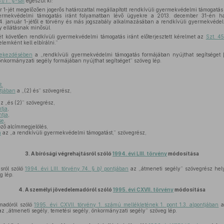
1/T. §-sal
egészül ki:
r 1-jét megelőzően jogerős határozattal megállapított rendkívüli gyermekvédelmi támogatás 
yermekvédelmi támogatás iránt folyamatban lévő ügyekre a 2013. december 31-én hat
4. január 1-jétől e törvény és más jogszabály alkalmazásában a rendkívüli gyermekvéde
y ellátásnak minősül.
t követően rendkívüli gyermekvédelmi támogatás iránt előterjesztett kérelmet az
Szt. 45
elemként kell elbírálni.”
bekezdésében
a „rendkívüli gyermekvédelmi támogatás formájában nyújthat segítséget 
önkormányzati segély formájában nyújthat segítséget” szöveg lép.
t.
tjában
a „(2) és” szövegrész,
z „és (2)” szövegrész,
tja
,
tja
,
se
,
ző alcímmegjelölés,
n
az „a rendkívüli gyermekvédelmi támogatást,” szövegrész,
3.
A bírósági végrehajtásról szóló
1994. évi LIII. törvény
módosítása
sról szóló
1994. évi LIII. törvény 74. §
b)
pontjában
az „átmeneti segély” szövegrész hel
g lép.
4.
A személyi jövedelemadóról szóló
1995. évi CXVII. törvény
módosítása
madóról szóló
1995. évi CXVII. törvény 1. számú mellékletének 1. pont 1.3. alpontjában
a
z „átmeneti segély, temetési segély, önkormányzati segély” szöveg lép.