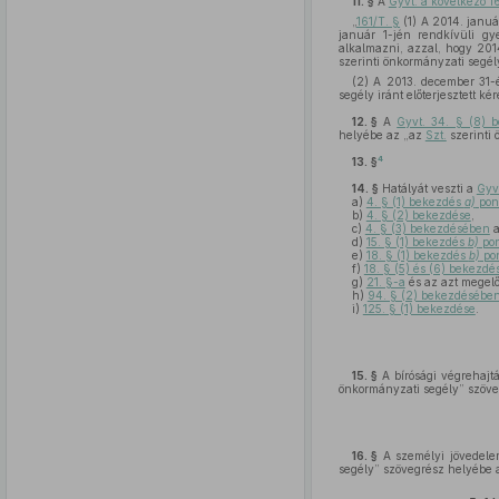
11. §
A
Gyvt. a következő 16
„
161/T. §
(1) A 2014. januá
január 1-jén rendkívüli g
alkalmazni, azzal, hogy 201
szerinti önkormányzati segél
(2) A 2013. december 31-é
segély iránt előterjesztett kér
12. §
A
Gyvt. 34. § (8) 
helyébe az „az
Szt.
szerinti 
4
13. §
14. §
Hatályát veszti a
Gyv
a)
4. § (1) bekezdés
a)
pon
b)
4. § (2) bekezdése
,
c)
4. § (3) bekezdésében
a
d)
15. § (1) bekezdés
b)
pon
e)
18. § (1) bekezdés
b)
pon
f)
18. § (5) és (6) bekezdé
g)
21. §-a
és az azt megelő
h)
94. § (2) bekezdésébe
i)
125. § (1) bekezdése
.
15. §
A bírósági végrehajtá
önkormányzati segély” szöve
16. §
A személyi jövedele
segély” szövegrész helyébe a