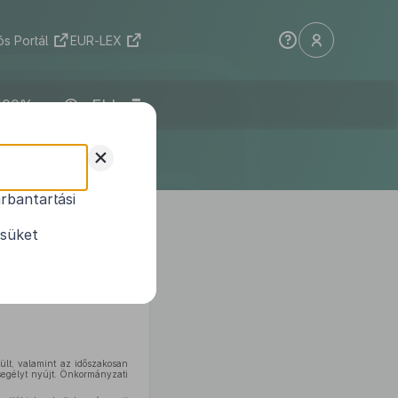
s Portál
EUR-LEX
ELI
+
rbantartási
1
dosításokról
ésüket
a
rült, valamint az időszakosan
segélyt nyújt. Önkormányzati