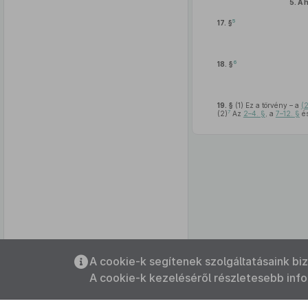
5.
A 
5
17. §
6
18. §
19. §
(1)
Ez a törvény – a
(
7
(2)
Az
2–4. §
, a
7–12. §
é
Az oldalmenübe visszatéréshez
A cookie-k segítenek szolgáltatásaink bi
használhatja az
ALT + S
billentyűket.
A cookie-k kezeléséről részletesebb inf