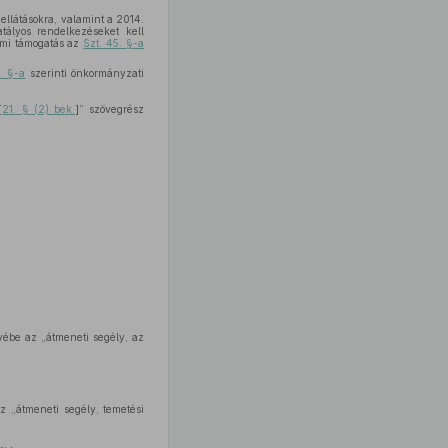
ellátásokra, valamint a 2014.
ályos rendelkezéseket kell
lmi támogatás az
Szt. 45. §-a
. §-a
szerinti önkormányzati
[
21. § (2) bek.
]” szövegrész
yébe az „átmeneti segély, az
z „átmeneti segély, temetési