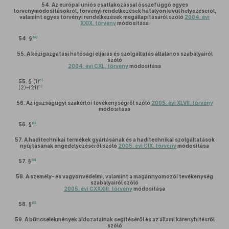
54.
Az európai uniós csatlakozással összefüggő egyes
törvénymódosításokról, törvényi rendelkezések hatályon kívül helyezéséről,
valamint egyes törvényi rendelkezések megállapításáról szóló
2004. évi
XXIX. törvény
módosítása
60
54. §
55.
A közigazgatási hatósági eljárás és szolgáltatás általános szabályairól
szóló
2004. évi CXL. törvény
módosítása
61
55. §
(1)
62
(2)–(21)
56.
Az igazságügyi szakértői tevékenységről szóló
2005. évi XLVII. törvény
módosítása
63
56. §
57.
A haditechnikai termékek gyártásának és a haditechnikai szolgáltatások
nyújtásának engedélyezéséről szóló
2005. évi CIX. törvény
módosítása
64
57. §
58.
A személy- és vagyonvédelmi, valamint a magánnyomozói tevékenység
szabályairól szóló
2005. évi CXXXIII. törvény
módosítása
65
58. §
59.
A bűncselekmények áldozatainak segítéséről és az állami kárenyhítésről
szóló