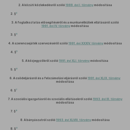
2.
A közúti közlekedésről szóló
1988. évi I. törvény
módosítása
3
2. §
3.
A foglalkoztatás elősegítéséről és a munkanélküliek ellátásáról szóló
1991. évi IV. törvény
módosítása
4
3. §
4.
A szerencsejáték szervezéséről szóló
1991. évi XXXIV. törvény
módosítása
5
4. §
5.
A közjegyzőkről szóló
1991. évi XLI. törvény
módosítása
6
5. §
6.
A csődeljárásról és a felszámolási eljárásról szóló
1991. évi XLIX. törvény
módosítása
7
6. §
7.
A szociális igazgatásról és szociális ellátásokról szóló
1993. évi III. törvény
módosítása
8
7. §
8.
A bányászatról szóló
1993. évi XLVIII. törvény
módosítása
9
8. §