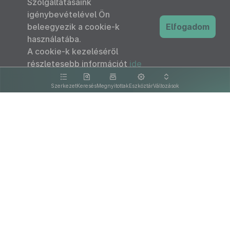
Szolgáltatásaink
igénybevételével Ön
beleegyezik a cookie-k
Elfogadom
használatába.
A cookie-k kezeléséről
részletesebb információt
ide
kattintva olvashat.
Szerkezet
Keresés
Megnyitottak
Eszköztár
Változások