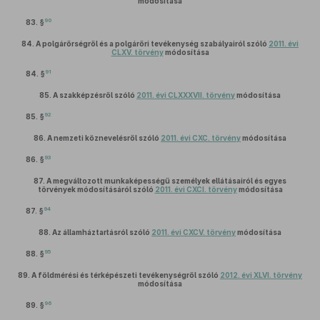
módosítása
90
83. §
84.
A polgárőrségről és a polgárőri tevékenység szabályairól szóló
2011. évi
CLXV. törvény
módosítása
91
84. §
85.
A szakképzésről szóló
2011. évi CLXXXVII. törvény
módosítása
92
85. §
86.
A nemzeti köznevelésről szóló
2011. évi CXC. törvény
módosítása
93
86. §
87.
A megváltozott munkaképességű személyek ellátásairól és egyes
törvények módosításáról szóló
2011. évi CXCI. törvény
módosítása
94
87. §
88.
Az államháztartásról szóló
2011. évi CXCV. törvény
módosítása
95
88. §
89.
A földmérési és térképészeti tevékenységről szóló
2012. évi XLVI. törvény
módosítása
96
89. §