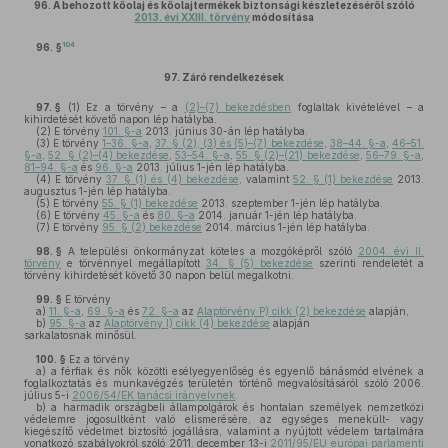
96.
A behozott kőolaj és kőolajtermékek biztonsági készletezéséről szóló
2013. évi XXIII. törvény
módosítása
104
96. §
97.
Záró rendelkezések
97. §
(1)
Ez a törvény – a
(2)–(7) bekezdésben
foglaltak kivételével – a
kihirdetését követő napon lép hatályba.
(2)
E törvény
101. §-a
2013. június 30-án lép hatályba.
(3)
E törvény
1–36. §-a
,
37. § (2), (3) és (5)–(7) bekezdése
,
38–44. §-a
,
46–51.
§-a
,
52. § (2)–(4) bekezdése
,
53–54. §-a
,
55. § (2)–(21) bekezdése
,
56–79. §-a
,
81–94. §-a
és
96. §-a
2013. július 1-jén lép hatályba.
(4)
E törvény
37. § (1) és (4) bekezdése
, valamint
52. § (1) bekezdése
2013.
augusztus 1-jén lép hatályba.
(5)
E törvény
55. § (1) bekezdése
2013. szeptember 1-jén lép hatályba.
(6)
E törvény
45. §-a
és
80. §-a
2014. január 1-jén lép hatályba.
(7)
E törvény
95. § (2) bekezdése
2014. március 1-jén lép hatályba.
98. §
A települési önkormányzat köteles a mozgóképről szóló
2004. évi II.
törvény
e törvénnyel megállapított
34. § (5) bekezdése
szerinti rendeletét a
törvény kihirdetését követő 30 napon belül megalkotni.
99. §
E törvény
a)
11. §-a
,
69. §-a
és
72. §-a
az
Alaptörvény P) cikk (2) bekezdése
alapján,
b)
95. §-a
az
Alaptörvény I) cikk (4) bekezdése
alapján
sarkalatosnak minősül.
100. §
Ez a törvény
a)
a férfiak és nők közötti esélyegyenlőség és egyenlő bánásmód elvének a
foglalkoztatás és munkavégzés területén történő megvalósításáról szóló 2006.
július 5-i
2006/54/EK tanácsi irányelvnek,
b)
a harmadik országbeli állampolgárok és hontalan személyek nemzetközi
védelemre jogosultként való elismerésére, az egységes menekült- vagy
kiegészítő védelmet biztosító jogállásra, valamint a nyújtott védelem tartalmára
vonatkozó szabályokról szóló 2011. december 13-i
2011/95/EU európai parlamenti