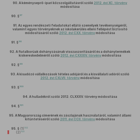
90.
A kéményseprő-ipari közszolgáltatásról szóló
2012. évi XC. törvény
módosítása
97
90. §
91.
Az egyes rendészeti feladatokat ellátó személyek tevékenységéről,
valamint egyes törvényeknek az iskolakerülés elleni fellépést biztosító
módosításáról szóló
2012. évi CXX. törvény
módosítása
98
91. §
92.
A fiatalkorúak dohányzásának visszaszorításáról és a dohánytermékek
kiskereskedelméről szóló
2012. évi CXXXIV. törvény
módosítása
99
92. §
93.
A kisadózó vállalkozások tételes adójáról és a kisvállalati adóról szóló
2012. évi CXLVII. törvény
módosítása
100
93. §
94.
A hulladékról szóló 2012. CLXXXV. törvény módosítása
101
94. §
95.
A Magyarország címerének és zászlajának használatáról, valamint állami
kitüntetéseiről szóló
2011. évi CCII. törvény
módosítása
102
95. §
(1)
103
(2)