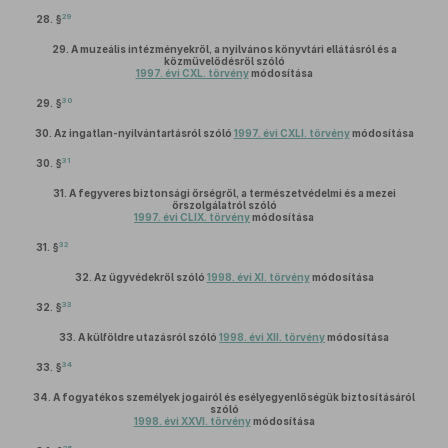
29
28. §
29.
A muzeális intézményekről, a nyilvános könyvtári ellátásról és a
közművelődésről szóló
1997. évi CXL. törvény
módosítása
30
29. §
30.
Az ingatlan-nyilvántartásról szóló
1997. évi CXLI. törvény
módosítása
31
30. §
31.
A fegyveres biztonsági őrségről, a természetvédelmi és a mezei
őrszolgálatról szóló
1997. évi CLIX. törvény
módosítása
32
31. §
32.
Az ügyvédekről szóló
1998. évi XI. törvény
módosítása
33
32. §
33.
A külföldre utazásról szóló
1998. évi XII. törvény
módosítása
34
33. §
34.
A fogyatékos személyek jogairól és esélyegyenlőségük biztosításáról
szóló
1998. évi XXVI. törvény
módosítása