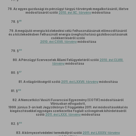
78.
Az egyes gazdasági és pénzügyi tárgyú törvények megalkotásáról, illetve
módosításáról szóló
2010. évi XC. törvény
módosítása
85
78. §
79.
A megújuló energia közlekedési célú felhasználásának előmozdításáról
és a közlekedésben felhasznált energia üvegházhatású gázkibocsátásának
csökkentéséről szóló
2010. évi CXVII. törvény
módosítása
86
79. §
80.
A Pénzügyi Szervezetek Állami Felügyeletéről szóló
2010. évi CLVIII.
törvény
módosítása
87
80. §
81.
A világörökségről szóló
2011. évi LXXVII. törvény
módosítása
88
81. §
82.
A Nemzetközi Vasúti Fuvarozási Egyezmény (COTIF) módosításáról
Vilniusban elfogadott,
1999. június 3-án kelt Jegyzőkönyv C Függeléke 2011. évi módosításokkal és
kiegészítésekkel egységes szerkezetbe foglalt szövegének kihirdetéséről
szóló
2011. évi LXXX. törvény
módosítása
89
82. §
83.
A környezetvédelmi termékdíjról szóló
2011. évi LXXXV. törvény