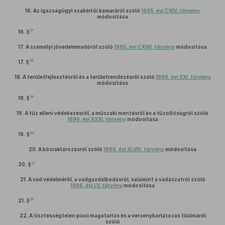
16.
Az igazságügyi szakértői kamaráról szóló
1995. évi CXIV. törvény
módosítása
17
16. §
17.
A személyi jövedelemadóról szóló
1995. évi CXVII. törvény
módosítása
18
17. §
18.
A területfejlesztésről és a területrendezésről szóló
1996. évi XXI. törvény
módosítása
19
18. §
19.
A tűz elleni védekezésről, a műszaki mentésről és a tűzoltóságról szóló
1996. évi XXXI. törvény
módosítása
20
19. §
20.
A közraktározásról szóló
1996. évi XLVIII. törvény
módosítása
21
20. §
21.
A vad védelméről, a vadgazdálkodásról, valamint a vadászatról szóló
1996. évi LV. törvény
módosítása
22
21. §
22.
A tisztességtelen piaci magatartás és a versenykorlátozás tilalmáról
szóló