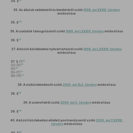
35
34. §
35.
Az állatok védelméről és kíméletéről szóló
1998. évi XXVIII. törvény
módosítása
36
35. §
36.
A családok támogatásáról szóló
1998. évi LXXXIV. törvény
módosítása
37
36. §
37.
A közúti közlekedési nyilvántartásról szóló
1999. évi LXXXIV. törvény
módosítása
38
37. §
(1)
39
(2)–(3)
40
(4)
41
(5)–(7)
42
(8)–(11)
38.
A víziközlekedésről szóló
2000. évi XLII. törvény
módosítása
43
38. §
39.
A számvitelről szóló
2000. évi C. törvény
módosítása
44
39. §
40.
A közúti közlekedési előéleti pontrendszerről szóló
2000. évi CXXVIII.
törvény
módosítása
45
40. §