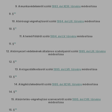
9.
A munkavédelemről szóló
1993. évi XCIII. törvény
módosítása
10
9. §
10.
A bírósági végrehajtásról szóló
1994. évi LIII. törvény
módosítása
11
10. §
11.
A termőföldről szóló
1994. évi LV. törvény
módosítása
12
11. §
12.
A környezet védelmének általános szabályairól szóló
1995. évi LIII. törvény
módosítása
13
12. §
13.
A vízgazdálkodásról szóló
1995. évi LVII. törvény
módosítása
14
13. §
14.
A légiközlekedésről szóló
1995. évi XCVII. törvény
módosítása
15
14. §
15.
A büntetés-végrehajtási szervezetről szóló
1995. évi CVII. törvény
módosítása
16
15. §