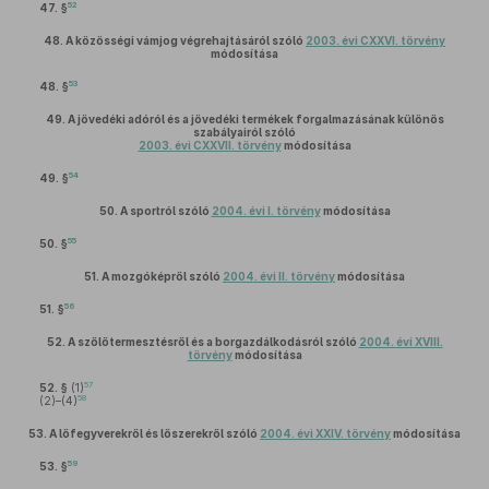
52
47. §
48.
A közösségi vámjog végrehajtásáról szóló
2003. évi CXXVI. törvény
módosítása
53
48. §
49.
A jövedéki adóról és a jövedéki termékek forgalmazásának különös
szabályairól szóló
2003. évi CXXVII. törvény
módosítása
54
49. §
50.
A sportról szóló
2004. évi I. törvény
módosítása
55
50. §
51.
A mozgóképről szóló
2004. évi II. törvény
módosítása
56
51. §
52.
A szőlőtermesztésről és a borgazdálkodásról szóló
2004. évi XVIII.
törvény
módosítása
57
52. §
(1)
58
(2)–(4)
53.
A lőfegyverekről és lőszerekről szóló
2004. évi XXIV. törvény
módosítása
59
53. §