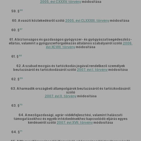
2005. évi CXXXV. törvény
módosítása
66
59. §
60.
A vasúti közlekedésről szóló
2005. évi CLXXXIII. törvény
módosítása
67
60. §
61.
A biztonságos és gazdaságos gyógyszer- és gyógyászatisegédeszköz-
ellátás, valamint a gyógyszerforgalmazás általános szabályairól szóló
2006.
évi XCVIII. törvény
módosítása
68
61. §
62.
A szabad mozgás és tartózkodás jogával rendelkező személyek
beutazásáról és tartózkodásáról szóló
2007. évi I. törvény
módosítása
69
62. §
63.
A harmadik országbeli állampolgárok beutazásáról és tartózkodásáról
szóló
2007. évi II. törvény
módosítása
70
63. §
64.
A mezőgazdasági, agrár-vidékfejlesztési, valamint halászati
támogatásokhoz és egyéb intézkedésekhez kapcsolódó eljárás egyes
kérdéseiről szóló
2007. évi XVII. törvény
módosítása
71
64. §