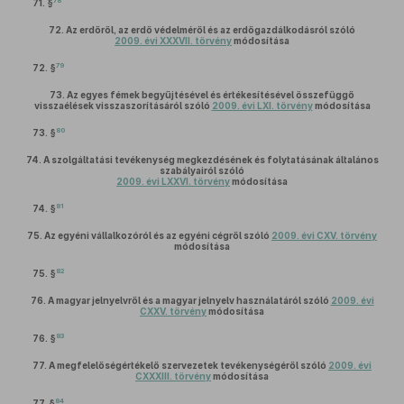
78
71. §
72.
Az erdőről, az erdő védelméről és az erdőgazdálkodásról szóló
2009. évi XXXVII. törvény
módosítása
79
72. §
73.
Az egyes fémek begyűjtésével és értékesítésével összefüggő
visszaélések visszaszorításáról szóló
2009. évi LXI. törvény
módosítása
80
73. §
74.
A szolgáltatási tevékenység megkezdésének és folytatásának általános
szabályairól szóló
2009. évi LXXVI. törvény
módosítása
81
74. §
75.
Az egyéni vállalkozóról és az egyéni cégről szóló
2009. évi CXV. törvény
módosítása
82
75. §
76.
A magyar jelnyelvről és a magyar jelnyelv használatáról szóló
2009. évi
CXXV. törvény
módosítása
83
76. §
77.
A megfelelőségértékelő szervezetek tevékenységéről szóló
2009. évi
CXXXIII. törvény
módosítása
84
77. §