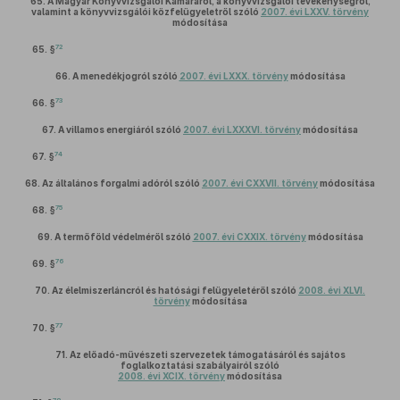
65.
A Magyar Könyvvizsgálói Kamaráról, a könyvvizsgálói tevékenységről,
valamint a könyvvizsgálói közfelügyeletről szóló
2007. évi LXXV. törvény
módosítása
72
65. §
66.
A menedékjogról szóló
2007. évi LXXX. törvény
módosítása
73
66. §
67.
A villamos energiáról szóló
2007. évi LXXXVI. törvény
módosítása
74
67. §
68.
Az általános forgalmi adóról szóló
2007. évi CXXVII. törvény
módosítása
75
68. §
69.
A termőföld védelméről szóló
2007. évi CXXIX. törvény
módosítása
76
69. §
70.
Az élelmiszerláncról és hatósági felügyeletéről szóló
2008. évi XLVI.
törvény
módosítása
77
70. §
71.
Az előadó-művészeti szervezetek támogatásáról és sajátos
foglalkoztatási szabályairól szóló
2008. évi XCIX. törvény
módosítása