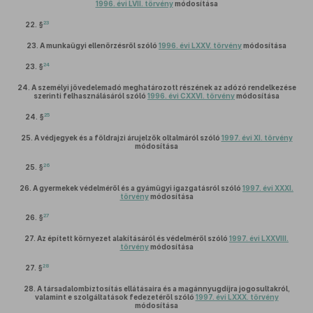
1996. évi LVII. törvény
módosítása
23
22. §
23.
A munkaügyi ellenőrzésről szóló
1996. évi LXXV. törvény
módosítása
24
23. §
24.
A személyi jövedelemadó meghatározott részének az adózó rendelkezése
szerinti felhasználásáról szóló
1996. évi CXXVI. törvény
módosítása
25
24. §
25.
A védjegyek és a földrajzi árujelzők oltalmáról szóló
1997. évi XI. törvény
módosítása
26
25. §
26.
A gyermekek védelméről és a gyámügyi igazgatásról szóló
1997. évi XXXI.
törvény
módosítása
27
26. §
27.
Az épített környezet alakításáról és védelméről szóló
1997. évi LXXVIII.
törvény
módosítása
28
27. §
28.
A társadalombiztosítás ellátásaira és a magánnyugdíjra jogosultakról,
valamint e szolgáltatások fedezetéről szóló
1997. évi LXXX. törvény
módosítása