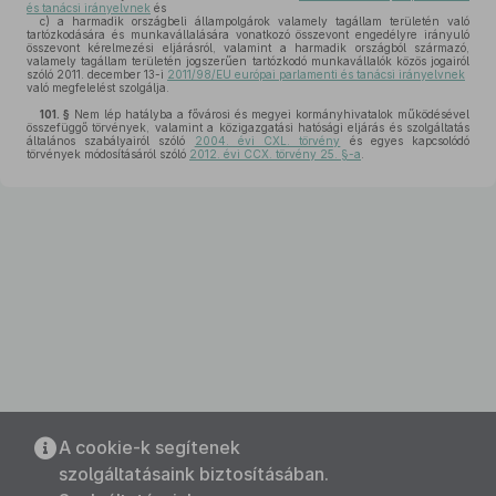
és tanácsi irányelvnek
és
c)
a harmadik országbeli állampolgárok valamely tagállam területén való
tartózkodására és munkavállalására vonatkozó összevont engedélyre irányuló
összevont kérelmezési eljárásról, valamint a harmadik országból származó,
valamely tagállam területén jogszerűen tartózkodó munkavállalók közös jogairól
szóló 2011. december 13-i
2011/98/EU európai parlamenti és tanácsi irányelvnek
való megfelelést szolgálja.
101. §
Nem lép hatályba a fővárosi és megyei kormányhivatalok működésével
összefüggő törvények, valamint a közigazgatási hatósági eljárás és szolgáltatás
általános szabályairól szóló
2004. évi CXL. törvény
és egyes kapcsolódó
törvények módosításáról szóló
2012. évi CCX. törvény 25. §-a
.
A cookie-k segítenek
szolgáltatásaink biztosításában.