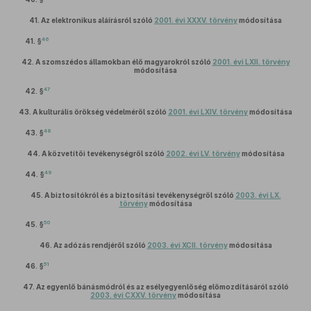
41.
Az elektronikus aláírásról szóló
2001. évi XXXV. törvény
módosítása
46
41. §
42.
A szomszédos államokban élő magyarokról szóló
2001. évi LXII. törvény
módosítása
47
42. §
43.
A kulturális örökség védelméről szóló
2001. évi LXIV. törvény
módosítása
48
43. §
44.
A közvetítői tevékenységről szóló
2002. évi LV. törvény
módosítása
49
44. §
45.
A biztosítókról és a biztosítási tevékenységről szóló
2003. évi LX.
törvény
módosítása
50
45. §
46.
Az adózás rendjéről szóló
2003. évi XCII. törvény
módosítása
51
46. §
47.
Az egyenlő bánásmódról és az esélyegyenlőség előmozdításáról szóló
2003. évi CXXV. törvény
módosítása