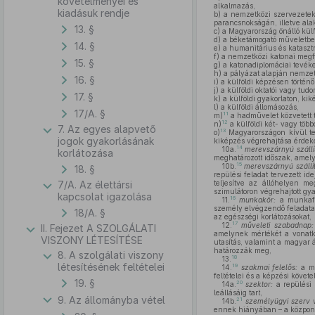
követelményei és
alkalmazás,
kiadásuk rendje
b)
a nemzetközi szervezetek 
parancsnokságán, illetve alak
13. §
c)
a Magyarország önálló külfö
d)
a béketámogató műveletben
14. §
e)
a humanitárius és katasztr
f)
a nemzetközi katonai megfig
15. §
g)
a katonadiplomáciai tevék
h)
a pályázat alapján nemzetk
16. §
i)
a külföldi képzésen történő
j)
a külföldi oktatói vagy tud
17. §
k)
a külföldi gyakorlaton, kik
l)
a külföldi állomásozás,
17/A. §
11
m)
a hadművelet közvetett t
12
n)
a külföldi két- vagy töb
7. Az egyes alapvető
13
o)
Magyarországon kívül tel
jogok gyakorlásának
kiképzés végrehajtása érdekéb
14
10a.
merevszárnyú szállí
korlátozása
meghatározott időszak, amely 
15
10b.
merevszárnyú szállít
18. §
repülési feladat tervezett i
7/A. Az élettársi
teljesítve az állóhelyen meg
szimulátoron végrehajtott gya
kapcsolat igazolása
16
11.
munkakör:
a munkafo
személy elvégzendő feladatait
18/A. §
az egészségi korlátozásokat,
17
12.
műveleti szabadnap:
II. Fejezet A SZOLGÁLATI
amelynek mértékét a vonatko
VISZONY LÉTESÍTÉSE
utasítás, valamint a magyar 
határozzák meg,
8. A szolgálati viszony
18
13.
létesítésének feltételei
19
14.
szakmai felelős:
a mi
feltételei és a képzési köve
19. §
20
14a.
szektor:
a repülési 
leállásáig tart,
9. Az állományba vétel
21
14b.
személyügyi szerv v
ennek hiányában – a központi 