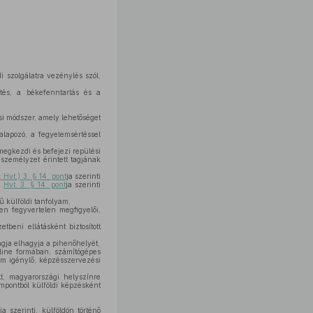
i szolgálatra vezénylés szól,
tés, a békefenntartás és a
si módszer, amely lehetőséget
lapozó, a fegyelemsértéssel
megkezdi és befejezi repülési
 személyzet érintett tagjának
 Hvt.) 3. § 14. pont
ja szerinti
a
Hvt. 3. § 14. pont
ja szerinti
 külföldi tanfolyam,
en fegyvertelen megfigyelői,
tbeni ellátásként biztosított
tagja elhagyja a pihenőhelyét,
online formában, számítógépes
em igénylő, képzésszervezési
tt, magyarországi helyszínre
zempontból külföldi képzésként
ja szerinti, külföldön történő