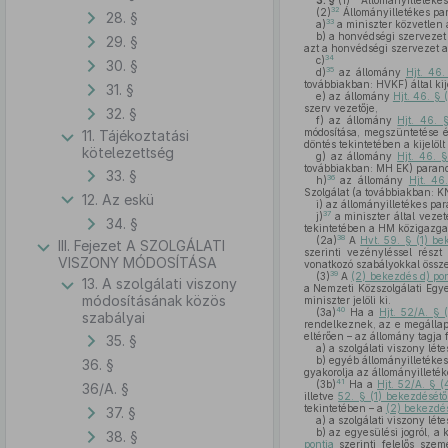
3. §
(1)
Állományilletékes
32
(2)
Állományilletékes par
28. §
33
a)
a miniszter közvetlen 
b)
a honvédségi szervezet 
29. §
azt a honvédségi szervezet ala
34
c)
30. §
35
d)
az állomány
Hjt. 46.
továbbiakban: HVKF) által kijel
31. §
e)
az állomány
Hjt. 46. § 
szerv vezetője,
32. §
f)
az állomány
Hjt. 46. 
módosítása, megszüntetése é
11. Tájékoztatási
döntés tekintetében a kijelölt 
kötelezettség
g)
az állomány
Hjt. 46. 
továbbiakban: MH EK) paran
33. §
36
h)
az állomány
Hjt. 46
Szolgálat (a továbbiakban: K
12. Az eskü
i)
az állományilletékes par
37
j)
a miniszter által veze
34. §
tekintetében a HM közigazgat
38
(2a)
A
Hvt. 59. § (1) be
III. Fejezet A SZOLGÁLATI
szerinti vezényléssel rész
VISZONY MÓDOSÍTÁSA
vonatkozó szabályokkal össze
39
(3)
A
(2) bekezdés d) po
13. A szolgálati viszony
a Nemzeti Közszolgálati Egy
módosításának közös
miniszter jelöli ki.
40
(3a)
Ha a
Hjt. 52/A. § 
szabályai
rendelkeznek, az e megállapo
eltérően – az állomány tagja f
35. §
a)
a szolgálati viszony lét
b)
egyéb állományilletékes p
36. §
gyakorolja az állományilleték
41
(3b)
Ha a
Hjt. 52/A. § 
36/A. §
illetve
52. § (1) bekezdésétő
tekintetében – a
(2) bekezdés
37. §
a)
a szolgálati viszony lét
b)
az egyesülési jogról, a 
38. §
pontja
szerinti felelős szem