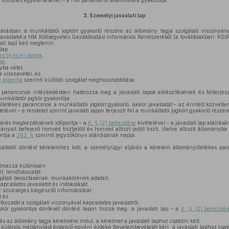
KF előzetes egyetértésével – a HM parlamenti államtitkára gyakorolja.
3.
Személyi javaslati lap
rásban a munkáltatói jogkört gyakorló részére az állomány tagja szolgálati viszonyának
vaslatot a HM Költségvetés Gazdálkodási Információs Rendszeréből (a továbbiakban: KGIR) e
ati lap) kell megtenni.
lap
és b) és e) pontja
,
se
,
ba vétel,
 visszavétel, és
) alpontja
szerinti külföldi szolgálat meghosszabbítása
 parancsnok intézkedésben határozza meg a javaslati lapok elkészítésének és felterje
káltatói jogkör gyakorlója.
etékes parancsnok a munkáltatói jogkört gyakorló, akkor javaslatát – az érintett közvetlen 
vel – e rendelet szerint javaslati lapon terjeszti fel a munkáltatói jogkört gyakorló részér
járás megkezdésének időpontja – a
6. § (2) bekezdése
kivételével – a javaslati lap aláírás
ait befejező honvéd tisztjelölt és honvéd altiszt-jelölt tiszti, illetve altiszti állomány
ntja a
262. §
szerinti jegyzőkönyv aláírásának napja.
ltatói döntést kérelemhez köti, a személyügyi eljárás a kérelem állományilletékes pa
talmazza különösen
t, rendfokozatát,
gálati beosztásának, munkakörének adatait,
apcsolatos javaslatot és indokolását,
 szükséges kiegészítő információkat,
t és
tkozatát a szolgálati viszonyával kapcsolatos javaslatról.
kör gyakorlója döntését döntési lapon hozza meg, a javaslati lap – a
6. § (2) bekezdés
 az állomány tagja kérelmére indul, a kérelmet a javaslati laphoz csatolni kell.
különös méltánylást érdemlő egyéni érdeke figyelembevételét kéri, a javaslati laphoz csato