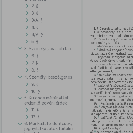
2. §
3. §
3/A. §
4. §
1. §
E rendelet alkalmazás
1.
állomáshely:
az a nem Ma
4/A. §
valamint ahová a béketámoga
2.
béketámogató művelet
5. §
békekikényszerítés,
3.
elöljáró parancsnok:
az á
3. Személyi javaslati lap
2
4.
értékelő központ (Asse
biztosít az előre meghatározo
6. §
5.
fegyelmi vizsgálat:
azon
összefüggő tények, valamint 
7. §
3
5a.
hazai bázis:
az üzemben
szolgálati idejét vagy szolg
8. §
elhelyezéséért,
4
6.
honvédelmi szervezet:
4. Személyi beszélgetés
szervezet, valamint a honvéd
honvédelmi szervezetnek ne
9. §
5
7.
katonai felsővezető sza
8.
katonai megfigyelő:
a h
10. §
szakértői, tanácsadói vagy öss
6
9.
képzési támogatás:
a H
5. Különös méltánylást
élelmezési, ruházati ellátás,
érdemlő egyéni érdek
7
9a.
késleltetett jelentkezé
8
9b.
külföldi fél által bizt
11. §
hálózaton elérhető, a tanan
szempontból külföldi képzés
12. §
9
9c.
külföldi fél által M
kihelyezett, a külföldi fél á
6. Munkáltató döntések,
nyilvántartandó és kezelendő
jognyilatkozatok tartalmi
10.
külföldi szolgálat:
10
a)
a honvédelemről és a 