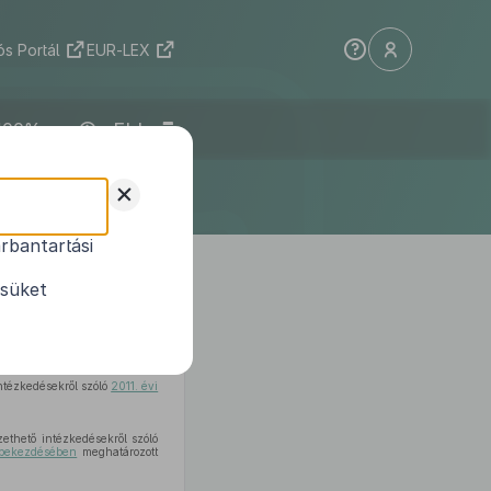
s Portál
EUR-LEX
ELI
+
rbantartási
elkezéseinek
ésüket
ntézkedésekről szóló
2011. évi
ethető intézkedésekről szóló
) bekezdésében
meghatározott