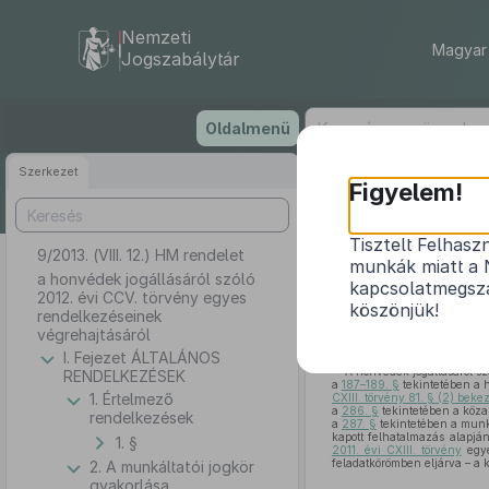
Nemzeti
Magyar 
Jogszabálytár
Ugrás
Oldalmenü
a
tartalomra
Szerkezet
Figyelem!
Tisztelt Felhasz
9/2013. (VIII. 12.) HM rendelet
a honvédek j
munkák miatt a 
a honvédek jogállásáról szóló
kapcsolatmegsza
2012. évi CCV. törvény egyes
köszönjük!
rendelkezéseinek
végrehajtásáról
I. Fejezet ÁLTALÁNOS
A honvédek jogállásáról sz
RENDELKEZÉSEK
a
187–189. §
tekintetében a 
1. Értelmező
CXIII. törvény 81. § (2) bek
a
286. §
tekintetében a közal
rendelkezések
a
287. §
tekintetében a munk
kapott felhatalmazás alapjá
1. §
2011. évi CXIII. törvény
egye
feladatkörömben eljárva – a 
2. A munkáltatói jogkör
gyakorlása