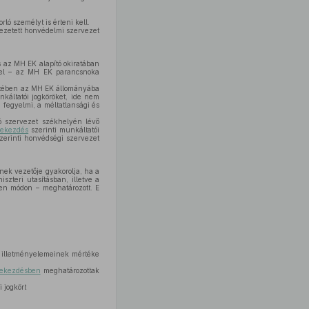
ló személyt is érteni kell.
vezetett honvédelmi szervezet
 az MH EK alapító okiratában
lével – az MH EK parancsnoka
tetében az MH EK állományába
nkáltatói jogköröket, ide nem
 fegyelmi, a méltatlansági és
ó szervezet székhelyén lévő
bekezdés
szerinti munkáltatói
zerinti honvédségi szervezet
ek vezetője gyakorolja, ha a
szteri utasításban, illetve a
len módon – meghatározott. E
zó illetményelemeinek mértéke
bekezdésben
meghatározottak
 jogkört