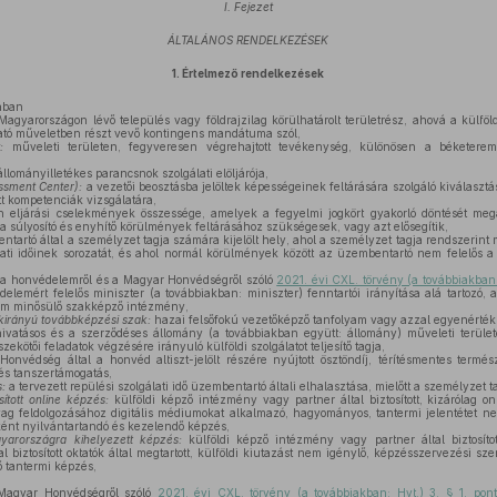
I. Fejezet
ÁLTALÁNOS RENDELKEZÉSEK
1.
Értelmező rendelkezések
ában
gyarországon lévő település vagy földrajzilag körülhatárolt területrész, ahová a külföld
tó műveletben részt vevő kontingens mandátuma szól,
:
műveleti területen, fegyveresen végrehajtott tevékenység, különösen a béketerem
llományilletékes parancsnok szolgálati elöljárója,
ssment Center):
a vezetői beosztásba jelöltek képességeinek feltárására szolgáló kiválasztá
tt kompetenciák vizsgálatára,
 eljárási cselekmények összessége, amelyek a fegyelmi jogkört gyakorló döntését mega
a súlyosító és enyhítő körülmények feltárásához szükségesek, vagy azt elősegítik,
tartó által a személyzet tagja számára kijelölt hely, ahol a személyzet tagja rendszerint 
álati időinek sorozatát, és ahol normál körülmények között az üzembentartó nem felelős a
a honvédelemről és a Magyar Honvédségről szóló
2021. évi CXL. törvény (a továbbiakban:
elemért felelős miniszter (a továbbiakban: miniszter) fenntartói irányítása alá tartozó, 
m minősülő szakképző intézmény,
kirányú továbbképzési szak:
hazai felsőfokú vezetőképző tanfolyam vagy azzal egyenértékű
ivatásos és a szerződéses állomány (a továbbiakban együtt: állomány) műveleti terület
zekötői feladatok végzésére irányuló külföldi szolgálatot teljesítő tagja,
onvédség által a honvéd altiszt-jelölt részére nyújtott ösztöndíj, térítésmentes természe
 és tanszertámogatás,
s:
a tervezett repülési szolgálati idő üzembentartó általi elhalasztása, mielőtt a személyzet 
osított online képzés:
külföldi képző intézmény vagy partner által biztosított, kizárólag 
yag feldolgozásához digitális médiumokat alkalmazó, hagyományos, tantermi jelentétet n
ként nyilvántartandó és kezelendő képzés,
agyarországra kihelyezett képzés:
külföldi képző intézmény vagy partner által biztosíto
ltal biztosított oktatók által megtartott, külföldi kiutazást nem igénylő, képzésszervezési s
 tantermi képzés,
Magyar Honvédségről szóló
2021. évi CXL. törvény (a továbbiakban: Hvt.) 3. § 1. pont