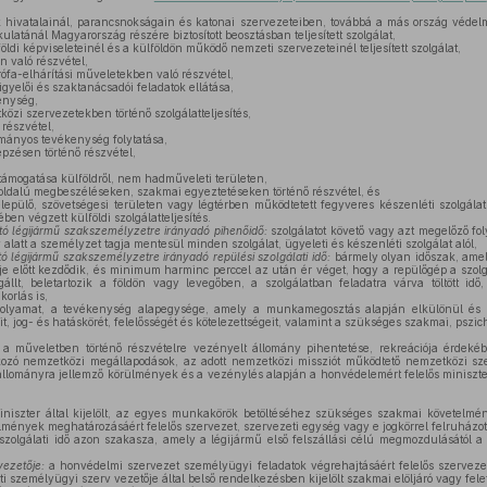
hivatalainál, parancsnokságain és katonai szervezeteiben, továbbá a más ország védel
ulatánál Magyarország részére biztosított beosztásban teljesített szolgálat,
ldi képviseleteinél és a külföldön működő nemzeti szervezeteinél teljesített szolgálat,
 való részvétel,
ófa-elhárítási műveletekben való részvétel,
yelői és szaktanácsadói feladatok ellátása,
enység,
özi szervezetekben történő szolgálatteljesítés,
 részvétel,
ományos tevékenység folytatása,
épzésen történő részvétel,
ámogatása külföldről, nem hadműveleti területen,
boldalú megbeszéléseken, szakmai egyeztetéseken történő részvétel, és
epülő, szövetségesi területen vagy légtérben működtetett fegyveres készenléti szolgálat
en végzett külföldi szolgálatteljesítés.
tó légijármű szakszemélyzetre irányadó pihenőidő:
szolgálatot követő vagy azt megelőző fo
alatt a személyzet tagja mentesül minden szolgálat, ügyeleti és készenléti szolgálat alól,
ó légijármű szakszemélyzetre irányadó repülési szolgálati idő:
bármely olyan időszak, ame
deje előtt kezdődik, és minimum harminc perccel az után ér véget, hogy a repülőgép a szolg
állt, beletartozik a földön vagy levegőben, a szolgálatban feladatra várva töltött idő,
korlás is,
lyamat, a tevékenység alapegysége, amely a munkamegosztás alapján elkülönül és m
, jog- és hatáskörét, felelősségét és kötelezettségeit, valamint a szükséges szakmai, pszic
a műveletben történő részvételre vezényelt állomány pihentetése, rekreációja érdekéb
zó nemzetközi megállapodások, az adott nemzetközi missziót működtető nemzetközi szer
állományra jellemző körülmények és a vezénylés alapján a honvédelemért felelős miniszte
niszter által kijelölt, az egyes munkakörök betöltéséhez szükséges szakmai követelmé
telmények meghatározásáért felelős szervezet, szervezeti egység vagy e jogkörrel felruházo
szolgálati idő azon szakasza, amely a légijármű első felszállási célú megmozdulásától a k
ezetője:
a honvédelmi szervezet személyügyi feladatok végrehajtásáért felelős szerveze
személyügyi szerv vezetője által belső rendelkezésben kijelölt szakmai elöljáró vagy felet