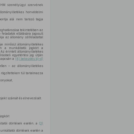
a HM személyügyi szervének
llományilletékes honvédelmi
ontja alá nem tartozó tagja
 meghatározása tekintetében az
eladatok ellátására jogosult
a az állomány célfeladattal
je minősül állományilletékes
en a munkáltatói jogkört a
z érintett állományilletékes
rásbeli egyetértési jog útján
 kapcsán a
(4) bekezdés b)–d)
érően – az állományilletékes
rögzítetteken túl tartalmazza
zonyokat,
ojekt számát és elnevezését.
jogkört
áltatói döntések esetén, a
(3)
munkáltatói döntések esetén a