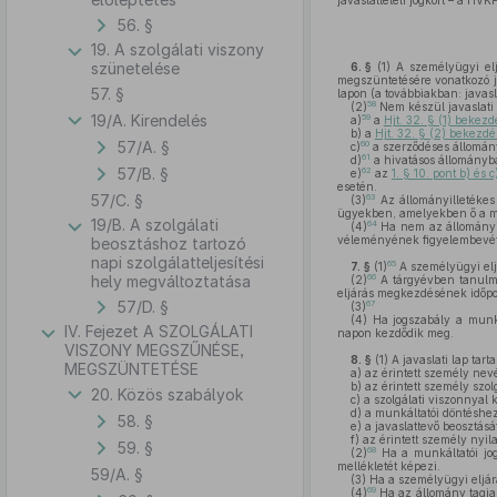
javaslattételi jogkört – a HV
56. §
19. A szolgálati viszony
szünetelése
6. §
(1)
A személyügyi eljá
megszüntetésére vonatkozó ja
57. §
lapon (a továbbiakban: javasl
58
(2)
Nem készül javaslati 
19/A. Kirendelés
59
a)
a
Hjt. 32. § (1) bekezd
b)
a
Hjt. 32. § (2) bekezdé
57/A. §
60
c)
a szerződéses állomány
61
d)
a hivatásos állományba
57/B. §
62
e)
az
1. § 10. pont b) és c
esetén.
57/C. §
63
(3)
Az állományilletékes
ügyekben, amelyekben ő a mun
19/B. A szolgálati
64
(4)
Ha nem az állományill
véleményének figyelembevételé
beosztáshoz tartozó
napi szolgálatteljesítési
65
7. §
(1)
A személyügyi el
66
hely megváltoztatása
(2)
A tárgyévben tanulmány
eljárás megkezdésének időpo
57/D. §
67
(3)
(4)
Ha jogszabály a munká
IV. Fejezet A SZOLGÁLATI
napon kezdődik meg.
VISZONY MEGSZŰNÉSE,
8. §
(1)
A javaslati lap tar
MEGSZÜNTETÉSE
a)
az érintett személy nevé
b)
az érintett személy szol
20. Közös szabályok
c)
a szolgálati viszonnyal k
d)
a munkáltatói döntéshez
58. §
e)
a javaslattevő beosztásá
f)
az érintett személy nyila
59. §
68
(2)
Ha a munkáltatói jog
mellékletét képezi.
59/A. §
(3)
Ha a személyügyi eljárás
69
(4)
Ha az állomány tagja 