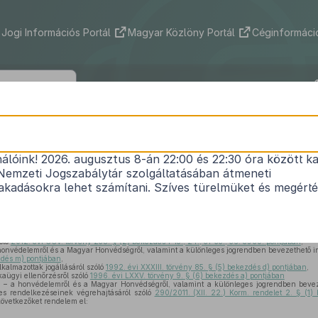
Jogi Információs Portál
Magyar Közlöny Portál
Céginformáció
9/2013. (VIII. 12.) HM rendelet
nálóink! 2026. augusztus 8-án 22:00 és 22:30 óra között ka
ogállásáról szóló
2012. évi CCV. törvény
egyes rend
Nemzeti Jogszabálytár szolgáltatásában átmeneti
1
végrehajtásáról
kadásokra lehet számítani. Szíves türelmüket és megért
Hatályos: 2024. 01. 01. – 2024. 06. 30.
óló
2012. évi CCV. törvény 238. § (2) bekezdés 1–15., 24., 31–33., 36. és 39. pontjában
,
honvédelemről és a Magyar Honvédségről, valamint a különleges jogrendben bevezethető i
ezdés m) pontjában
,
kalmazottak jogállásáról szóló
1992. évi XXXIII. törvény 85. § (5) bekezdés d) pontjában
,
aügyi ellenőrzésről szóló
1996. évi LXXV. törvény 9. § (6) bekezdés a) pontjában
n – a honvédelemről és a Magyar Honvédségről, valamint a különleges jogrendben bevez
s rendelkezéseinek végrehajtásáról szóló
290/2011. (XII. 22.) Korm. rendelet 2. § (1
következőket rendelem el: