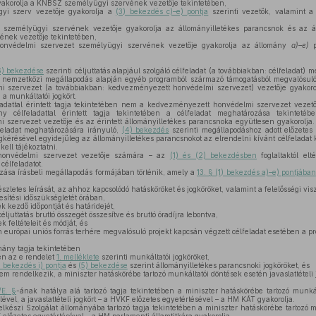
akorolja a KNBSZ személyügyi szervének vezetője tekintetében,
yi szerv vezetője gyakorolja a
(3) bekezdés c)–e) pontja
szerinti vezetők, valamint 
 személyügyi szervének vezetője gyakorolja az állományilletékes parancsnok és az á
ének vezetője tekintetében,
honvédelmi szervezet személyügyi szervének vezetője gyakorolja az állomány
a)–e)
p
(6) bekezdése
szerinti céljuttatás alapjául szolgáló célfeladat (a továbbiakban: célfeladat)
y nemzetközi megállapodás alapján egyéb programból származó támogatásból megvalósuló f
 szervezet (a továbbiakban: kedvezményezett honvédelmi szervezet) vezetője gyakorolj
 a munkáltatói jogkört.
dattal érintett tagja tekintetében nem a kedvezményezett honvédelmi szervezet vezető
y célfeladattal érintett tagja tekintetében a célfeladat meghatározása tekintetéb
zervezet vezetője és az érintett állományilletékes parancsnoka együttesen gyakorolja. A
feladat meghatározására irányuló,
(4) bekezdés
szerinti megállapodáshoz adott előzetes í
gkérésével egyidejűleg az állományilletékes parancsnokot az elrendelni kívánt célfeladat
kell tájékoztatni.
onvédelmi szervezet vezetője számára – az
(1) és (2) bekezdésben
foglaltaktól elt
élfeladatot.
zása írásbeli megállapodás formájában történik, amely a
13. § (1) bekezdés a)–e) pontjában
szletes leírását, az ahhoz kapcsolódó hatásköröket és jogköröket, valamint a felelősségi vis
jesítési időszükségletét órában,
ek kezdő időpontját és határidejét,
éljuttatás bruttó összegét összesítve és bruttó óradíjra lebontva,
k feltételeit és módját, és
urópai uniós forrás terhére megvalósuló projekt kapcsán végzett célfeladat esetében a pr
ány tagja tekintetében
en az e rendelet
1. melléklete
szerinti munkáltatói jogköröket,
) bekezdés i) pontja
és
(5) bekezdése
szerint állományilletékes parancsnoki jogköröket, és
em rendelkezik, a miniszter hatáskörébe tartozó munkáltatói döntések esetén javaslattételi 
/E. §
-ának hatálya alá tartozó tagja tekintetében a miniszter hatáskörébe tartozó munk
lével, a javaslattételi jogkört – a HVKF előzetes egyetértésével – a HM KÁT gyakorolja.
lkészi Szolgálat állományába tartozó tagja tekintetében a miniszter hatáskörébe tartozó 