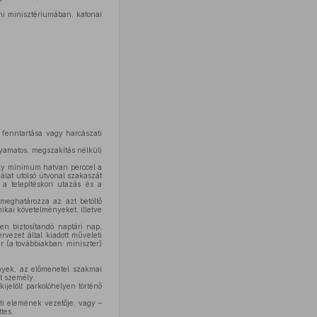
mi minisztériumában, katonai
 fenntartása vagy harcászati
lyamatos, megszakítás nélküli
ly minimum hatvan perccel a
álat utolsó útvonal szakaszát
 a telepítéskori utazás és a
eghatározza az azt betöltő
hikai követelményeket, illetve
en biztosítandó naptári nap,
vezet által kiadott műveleti
r (a továbbiakban: miniszter)
nyek, az előmenetel szakmai
tt személy,
ijelölt parkolóhelyen történő
ti elemének vezetője, vagy –
tes,