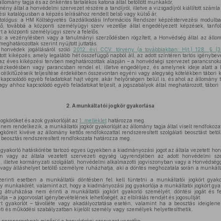
llomány tagja és az önkéntes tartalékos katona által betöltött munkakör,
ény által a honvédelmi szervezet részére a tandíjról, illetve a vizsgadíjról kiállított száml
si katalógusban a képzés leírásához rendelt belső vagy külső ár,
talógus:
a HM Költségvetés Gazdálkodási Információs Rendszer képzéstervezési modulban
lő, továbbá a központi személyügyi szerv vezetője által engedélyezett képzések, tan
rt a központi személyügyi szerv a felelős,
s:
a vezénylésben vagy a tanulmányi szerződésben rögzített, a Honvédség által az állo
eghatározottak szerint nyújtott juttatás.
honvédek jogállásáról szóló
2012. évi CCV. törvény (a továbbiakban: Hjt.) 128. § (
ott kiképzés, amely legalább hét összefüggő napból áll, az adott színtéren tartós igénybe
– az éves kiképzési tervben meghatározottak alapján – a honvédségi szervezet parancsnok
tézkedésben vagy parancsban rendel el, illetve engedélyez, és amelynek ideje alatt a h
célkitűzéseik teljesítése érdekében összevontan egyéni vagy alegység kötelékben tábori 
 kapcsolódó egyéb feladatokat hajt végre, akár helyőrségen belül is, és ahol az állomány 
vagy ahhoz kapcsolódó egyéb feladatokat teljesít, a jogszabályok által meghatározott, tábori 
2.
A munkáltatói jogkör gyakorlása
ogköröket és azok gyakorlóját az
1. melléklet
határozza meg.
nem rendelkezik, a munkáltatói jogkör gyakorlóját az állomány tagja által viselt rendfokoz
gköreit kivéve az állomány kettős rendfokozattal rendszeresített szolgálati beosztást betö
ti beosztás rendszeresített rendfokozata határozza meg.
 gyakorló hatáskörébe tartozó egyes ügyekben a kiadmányozási jogot az általa vezetett ho
 vagy az általa vezetett szervezeti egység ügyrendjében az adott honvédelmi szerve
, illetve kormányzati szolgálati, honvédelmi alkalmazotti jogviszonyban vagy a Honvédségge
vagy álláshelyet betöltő személyre ruházhatja, aki a döntés meghozatala során a munkált
erinti esetben a munkáltatói döntésben fel kell tüntetni a munkáltatói jogkört gyak
y munkakörét, valamint azt, hogy a kiadmányozási jog gyakorlója a munkáltatói jogkört gyak
átruházása nem érinti a munkáltatói jogkört gyakorló személyét, döntési jogát és fe
sítja – a jogorvoslat igénybevételének lehetőségét, az elbírálás rendjét és jogosultját.
t gyakorlót – távolléte vagy akadályoztatása esetén, valamint ha a beosztás ideiglen
i és működési szabályzatban kijelölt személy vagy személyek helyettesíthetik.