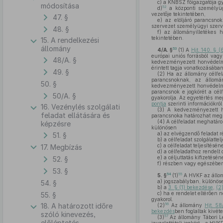
c)
a KNBSZ főigazgatója gy
módosítása
52
d)
a központi személyüg
vezetője tekintetében,
47. §
e)
az elöljáró parancsnok
szervezet személyügyi szerv
48. §
f)
az állományilletékes 
tekintetében.
15. A rendelkezési
állomány
53
4/A. §
(1)
A
Hjt. 140. § 
európai uniós forrásból vag
48/A. §
kedvezményezett honvédelmi
érintett tagja vonatkozásában
49. §
(2)
Ha az állomány célfela
parancsnoknak, az állomán
50. §
kedvezményezett honvédelmi s
parancsnok e jogkörét a cél
50/A. §
gyakorolja. Az egyetértés me
pontja
szerinti információkról 
16. Vezénylés szolgálati
(3)
A kedvezményezett h
feladat ellátására és
parancsnoka határozhat meg c
(4)
A célfeladat meghatáro
képzésre
különösen
a)
az elvégzendő feladat ré
51. §
b)
a célfeladat szolgálattel
c)
a célfeladat teljesítésén
17. Megbízás
d)
a célfeladathoz rendelt c
e)
a céljuttatás kifizetéséne
52. §
f)
részben vagy egészében e
53. §
54
55
5. §
(1)
A HVKF az állom
a)
jogszabályban, különös
54. §
b)
a
3. § (1) bekezdése
,
(2
c)
ha e rendelet eltérően n
55. §
gyakorol.
56
18. A határozott időre
(2)
Az állomány
Hjt. 58
bekezdés
ben foglaltak kivéte
szóló kinevezés,
57
(3)
Az állomány Tábori Le
előléptetés