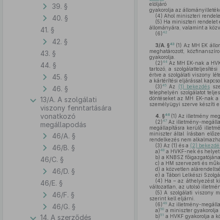
elöljáró
39. §
gyakorolja az állományilleték
(4)
Ahol miniszteri rendele
40. §
(5)
Ha miniszteri rendelet 
állományára, valamint a közv
41. §
42
(6)
42. §
43
3/A. §
(1)
Az MH EK állom
meghatározott, közfinanszír
43. §
gyakorolja.
44
(2)
Az MH EK-nak a HVKF 
44. §
tartozó, a szolgálatteljesít
értve a szolgálati viszony l
45. §
a kártérítési eljárással kapc
45
(3)
Az
(1) bekezdés
sze
46. §
telephelyén szolgálatot tel
13/A. A szolgálati
döntéseket az MH EK-nak a H
személyügyi szerve készíti el
viszony fenntartására
vonatkozó
46
4. §
(1)
Az illetmény megá
47
(2)
Az illetmény-megállap
megállapodás
megállapításra kerülő illetm
miniszter által írásban előz
46/A. §
rendelkezés nem alkalmazhat
(3)
Az (1) és a
(2) bekezdés
46/B. §
48
a)
a HVKF-nek és helyet
b)
a KNBSZ főigazgatójána
46/C. §
c)
a HM szervezeti és műkö
d)
a közvetlen alárendelts
46/D. §
e)
a Tábori Lelkészi Szolgá
(4)
Ha – az áthelyezést ki
46/E. §
változatlan, az utolsó illet
(5)
A szolgálati viszony 
46/F. §
szerint kell eljárni.
49
(6)
Az illetmény-megállap
46/G. §
50
a)
a miniszter gyakorolja
51
14. A szerződés
b)
a HVKF gyakorolja a kö