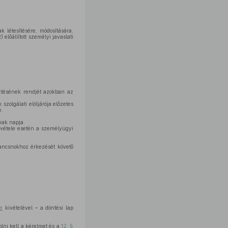
 létesítésére, módosítására,
lőállított személyi javaslati
sztésének rendjét azokban az
szolgálati elöljárója előzetes
e.
ának napja.
ba vétele esetén a személyügyi
rancsnokhoz érkezését követő
e
kivételével – a döntési lap
lni kell a kérelmet és a
12. §