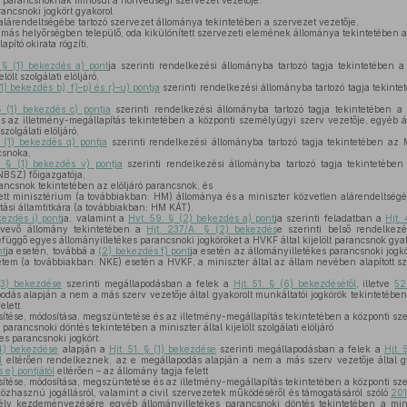
 parancsnoknak minősül a honvédségi szervezet vezetője.
ancsnoki jogkört gyakorol
alárendeltségébe tartozó szervezet állománya tekintetében a szervezet vezetője,
más helyőrségben települő, oda kikülönített szervezeti elemének állománya tekintetében a
pító okirata rögzíti,
 § (1) bekezdés a) pont
ja szerinti rendelkezési állományba tartozó tagja tekintetében
ölt szolgálati elöljáró,
(1) bekezdés b), f)–p) és r)–u) pontja
szerinti rendelkezési állományba tartozó tagja tekint
§ (1) bekezdés c) pontja
szerinti rendelkezési állományba tartozó tagja tekintetében a s
s az illetmény-megállapítás tekintetében a központi személyügyi szerv vezetője, egyéb á
szolgálati elöljáró,
§ (1) bekezdés q) pontja
szerinti rendelkezési állományba tartozó tagja tekintetében a
csnoka,
. § (1) bekezdés v) pontja
szerinti rendelkezési állományba tartozó tagja tekintetébe
NBSZ) főigazgatója,
ancsnok tekintetében az elöljáró parancsnok, és
tett minisztérium (a továbbiakban: HM) állománya és a miniszter közvetlen alárendeltségé
ási államtitkára (a továbbiakban: HM KÁT).
kezdés i) pont
ja, valamint a
Hvt. 59. § (2) bekezdés a) pont
ja szerinti feladatban a
Hjt.
t vevő állomány tekintetében a
Hjt. 237/A. § (2) bekezdés
e szerinti belső rendelkezé
függő egyes állományilletékes parancsnoki jogköröket a HVKF által kijelölt parancsnok gyak
nt
ja esetén, továbbá a
(2) bekezdés f) pont
ja esetén az állományilletékes parancsnoki jogkör
etem (a továbbiakban: NKE) esetén a HVKF, a miniszter által az állam nevében alapított 
(3) bekezdése
szerinti megállapodásban a felek a
Hjt. 51. § (6) bekezdésétől
, illetve
52
dás alapján a nem a más szerv vezetője által gyakorolt munkáltatói jogkörök tekintetébe
elett
esítése, módosítása, megszüntetése és az illetmény-megállapítás tekintetében a központi sz
arancsnoki döntés tekintetében a miniszter által kijelölt szolgálati elöljáró
es parancsnoki jogkört.
(4) bekezdése
alapján a
Hjt. 51. § (1) bekezdése
szerinti megállapodásban a felek a
Hjt. 
l
eltérően rendelkeznek, az e megállapodás alapján a nem a más szerv vezetője által gy
 e) pontjától
eltérően – az állomány tagja felett
esítése, módosítása, megszüntetése és az illetmény-megállapítás tekintetében a központi sz
közhasznú jogállásról, valamint a civil szervezetek működéséről és támogatásáról szóló
201
ély kezdeményezésére egyéb állományilletékes parancsnoki döntés tekintetében a miniszt