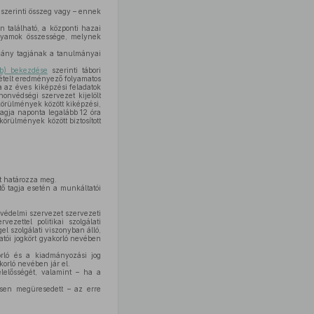
a szerinti összeg vagy – ennek
 található, a központi hazai
folyamok összessége, melynek
mány tagjának a tanulmányai
3b) bekezdése
szerinti tábori
vételt eredményező folyamatos
a az éves kiképzési feladatok
onvédségi szervezet kijelölt
körülmények között kiképzési,
tagja naponta legalább 12 óra
körülmények között biztosított
at határozza meg.
ltő tagja esetén a munkáltatói
nvédelmi szervezet szervezeti
zettel politikai szolgálati
l szolgálati viszonyban álló,
atói jogkört gyakorló nevében
orló és a kiadmányozási jog
orló nevében jár el.
lelősségét, valamint – ha a
esen megüresedett – az erre