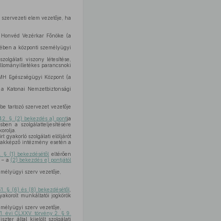
 szervezeti elem vezetője, ha
 a Honvéd Vezérkar Főnöke (a
etében a központi személyügyi
zolgálati viszony létesítése,
llományilletékes parancsnoki
z MH Egészségügyi Központ (a
n a Katonai Nemzetbiztonsági
be tartozó szervezet vezetője
 42. § (2) bekezdés a) pont
ja
sben a szolgálatteljesítésére
orolja.
t gyakorló szolgálati elöljárót
szakképző intézmény esetén a
. § (1) bekezdésétől
eltérően
n – a
(2) bekezdés e) pontjától
emélyügyi szerv vezetője,
51. § (6) és (8) bekezdésétől
,
akorolt munkáltatói jogkörök
emélyügyi szerv vezetője,
1. évi CLXXV. törvény 2. § 9.
er által kijelölt szolgálati