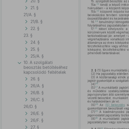
20. §
15.
szolgálati beosztás:
az á
22
15a.
tandíj:
a képző intézm
21. §
hiányában – a központi képzé
23
15b.
központi képzési ka
21/A. §
beiskolázási tervben szerep
összeállításáért és kezeléséé
21/B. §
24
16.
tanulmányi támogatá
folytatásához jogszabályban m
22. §
25
17.
tábori kihelyezés:
a 
körülmények között végrehajt
23. §
tartózkodással jár, amelyet 
végrehajtására vonatkozó in
24. §
állománya az éves kiképzési 
törzsfelkészítési vagy ahhoz
25. §
kiképzési, törzsfelkészítési 
pihenőidő betartásával.
25/A. §
10. A szolgálati
beosztás betöltéséhez
2. §
(1)
Egyes munkáltatói j
kapcsolódó feltételek
(2)
Ha jogszabály eltérően 
(3)
A köztársasági elnök jo
26. §
jogkör gyakorlóját a szolgála
26
(4)
26/A. §
27
(5)
A munkáltatói jogkört
és működési szabályzatában
26/B. §
jogviszonyban álló személyre
vezető beosztást, munkakört 
26/C. §
és hatáskörében jár el.
28
(6)
Az
(5) bekezdés
sz
26/D. §
gyakorlójának beosztását vag
29
(7)
A kiadmányozási jog 
26/E. §
jogorvoslatot jogszabály bizto
30
(8)
A munkáltatói jogkör
26/F. §
jogszabályban vagy szervezet
27. §
31