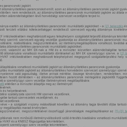
es parancsnoki jogkört.
t állományilletékes parancsnokot említ, azon az állományilletékes parancsnoki jogkört gyakor
eltérően nem rendelkezik, az állományilletékes parancsnok munkáltatói jogköre az általa 
etlen alárendeltségében lévő honvédségi szervezet vezetőjére terjed ki.
ánya esetén az állományilletékes parancsnoki munkáltatói jogköröket – a
(2) bekezdés
és
ozott területi ellátási kötelezettséggel rendelkező szervezeti egység állománya kivéte
intézkedésében meghatározott egyes telephelyein szolgálatot teljesítő állománya tekin
ési hely szerinti szervezeti egység vezetője gyakorolja az állományilletékes parancsnoki mu
étesítésére, módosítására, megszüntetésére, az illetménymegállapításra vonatkozó, továbbá a
solatos állományilletékes parancsnoki munkáltatói jogköröket.
rinti, valamint az MH EK-nak a HM és a miniszter közvetlen alárendeltségébe tartoz
jesítő állományára vonatkozó munkáltatói döntéseket az MH EK személyügyi szerve, a
(2) 
VKF intézkedésében meghatározott telephelyével megegyező szolgálatteljesítési hely s
ő.
llapítására vonatkozó munkáltatói jogkört az állományilletékes parancsnok gyakorolja.
ítás munkáltatói jogkörét az állományilletékes honvédelmi szervezet személyügyi szervén
ényelemre való jogosultság, illetve annak mértéke, összege törvényben, rendeletben, mini
etesen hozott döntésben – az állományilletékes parancsnok mérlegelési jogkörétől függet
ó a személyügyi szerv vezetője illetményének megállapítására.
től
eltérően a miniszter állapítja meg az illetményét
tesének,
k és helyettesének,
dési szabályzata szerinti HM szervek vezetőinek,
égébe tartozó szervezetek vezetőjének, és
lat vezetőinek.
véve – a szolgálati viszony módosítását követően az állomány tagja távolléti díjba tarto
mény-megállapítás marad érvényben.
megszűnésével, megszüntetésével összefüggő járandóságok megállapításakor az
(1)–(3) 
ításnak nem minősülő illetményváltozásról szóló értesítés kiadására vonatkozó munkáltatói
 a HVKF és a KNBSZ főigazgatója tekintetében,
zponti személyügyi szerv vezetője tekintetében,