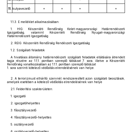
11.
kutyavezető
+
+
+
+
1.1.3. E melléklet alkalmazásában:
1. HIG: Készenléti Rendőrség Kelet-magyarországi Határrendészeti
Igazgatóság, valamint Készenléti Rendőrség Nyugat-magyarországi
Határrendészeti Igazgatóság
2. REIG: Készenléti Rendőrség Rendészeti Igazgatóság
1.2. Szolgálati feladatok
A hivatásos állomány határrendészeti szolgálati feladatok ellátására átrendelt
tagja részére az 1.1.1. pontban szereplő táblázat 7. sora, illetve a Készenléti
Rendőrség vonatkozásában az 1.1.1. pontban szereplő táblázat
1. sora szerinti kötelező védőoltás elrendelésének van helye.
2. A terrorizmust elhárító szervnél rendszeresített azon szolgálati beosztások,
amelyek esetében a kötelező védőoltás elrendelésének van helye
2.1. Felderítési szakterületen:
1. igazgató
2. igazgatóhelyettes
3. főosztályvezető
4. főosztályvezető-helyettes
5. osztályvezető
6. osztályvezető-helyettes