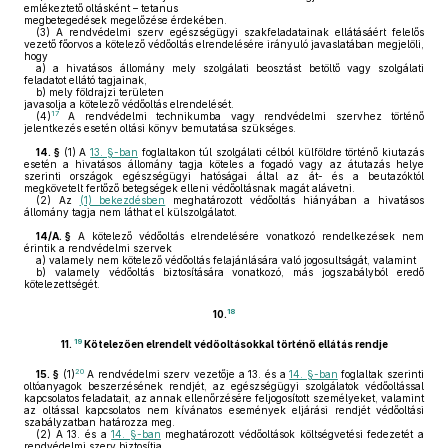
emlékeztető oltásként – tetanus
megbetegedések megelőzése érdekében.
(3)
A rendvédelmi szerv egészségügyi szakfeladatainak ellátásáért felelős
vezető főorvos a kötelező védőoltás elrendelésére irányuló javaslatában megjelöli,
hogy
a)
a hivatásos állomány mely szolgálati beosztást betöltő vagy szolgálati
feladatot ellátó tagjainak,
b)
mely földrajzi területen
javasolja a kötelező védőoltás elrendelését.
17
(4)
A rendvédelmi technikumba vagy rendvédelmi szervhez történő
jelentkezés esetén oltási könyv bemutatása szükséges.
14. §
(1)
A
13. §-ban
foglaltakon túl szolgálati célból külföldre történő kiutazás
esetén a hivatásos állomány tagja köteles a fogadó vagy az átutazás helye
szerinti országok egészségügyi hatóságai által az át- és a beutazóktól
megkövetelt fertőző betegségek elleni védőoltásnak magát alávetni.
(2)
Az
(1) bekezdésben
meghatározott védőoltás hiányában a hivatásos
állomány tagja nem láthat el külszolgálatot.
14/A. §
A kötelező védőoltás elrendelésére vonatkozó rendelkezések nem
érintik a rendvédelmi szervek
a)
valamely nem kötelező védőoltás felajánlására való jogosultságát, valamint
b)
valamely védőoltás biztosítására vonatkozó, más jogszabályból eredő
kötelezettségét.
18
10.
19
11.
Kötelezően elrendelt védőoltásokkal történő ellátás rendje
20
15. §
(1)
A rendvédelmi szerv vezetője a 13. és a
14. §-ban
foglaltak szerinti
oltóanyagok beszerzésének rendjét, az egészségügyi szolgálatok védőoltással
kapcsolatos feladatait, az annak ellenőrzésére feljogosított személyeket, valamint
az oltással kapcsolatos nem kívánatos események eljárási rendjét védőoltási
szabályzatban határozza meg.
(2)
A 13. és a
14. §-ban
meghatározott védőoltások költségvetési fedezetét a
rendvédelmi szerv biztosítja.