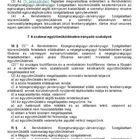
(3)
Az
(1) bekezdésben
foglaltak megvalósítása érdekében a Rendvédelmi
Közegészségügyi-Járványügyi Szolgálatban közreműködők kezdeményezik az
egészséges életmódot segítő környezet kialakítását, a személyi állomány részére
biztosított egészségfejlesztési szolgáltatások igénybevételét.
(4)
A Rendvédelmi Közegészségügyi-Járványügyi Szolgálatban
közreműködők együttműködnek a személyi állományon belüli
szenvedélybetegségek leküzdését célzó tevékenységben, illetve részt vesznek
egyes speciális szakfeladatok végrehajtásában.
7.
A szakmai együttműködésekre irányadó szabályok
13
10. §
(1)
A Rendvédelmi Közegészségügyi-Járványügyi Szolgálatban
közreműködők feladataik ellátásában a népegészségügyi feladatkörében eljáró
fővárosi és vármegyei kormányhivatallal, valamint a népegészségügyi
feladatkörében eljáró járási (fővárosi kerületi) hivatallal szakmailag
együttműködnek.
14
(2)
Az országos tisztifőorvos és a rendvédelmi tisztifőorvos, illetve a főispán
az e rendeletben nem szabályozott szakmai kérdésekről együttműködési
megállapodást köt.
(3)
Az együttműködési megállapodás minimális tartalmát képezik:
a)
az együttműködés területei,
b)
a közös feladatok ellátásának rendje,
c)
a közegészségügyi-járványügyi feladatokat ellátó személy tevékenysége
ellátásáról, annak körülményeiről nyújtandó tájékoztatás módja és tartalma,
d)
a kapcsolattartás módja, valamint
e)
az együttműködést segítő további rendelkezések.
(4)
Az együttműködési megállapodás megszűnik, ha
a)
azt határozott időre kötötték és az időtartam letelt, valamint az
együttműködést nem hosszabbították meg,
b)
abban a felek közösen megállapodtak,
c)
azt az együttműködő fél felmondja, vagy
d)
az együttműködők valamelyike jogutód nélkül megszűnik.
11. §
A Rendvédelmi Közegészségügyi-Járványügyi Szolgálatban
közreműködők szakmailag együttműködnek
a)
a Magyar Honvédség egészségügyi szolgálataival,