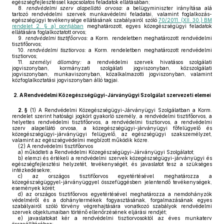
egészségfejlesztéssel kapcsolatos feladatok ellátásában;
8.
rendvédelmi szerv alapellátó orvosa:
a belügyminiszter irányítása alá
tartozó rendvédelmi szervek munkavédelmi feladatai, valamint foglalkozás-
egészségügyi tevékenysége ellátásának szabályairól szóló
70/2011. (XII. 30.) BM
rendelet 2. § a) pontjában
meghatározott, egyes közegészségügyi feladatok
ellátására foglalkoztatott orvos;
9.
rendvédelmi tisztifőorvos:
a Korm. rendeletben meghatározott rendvédelmi
tisztifőorvos;
10.
rendvédelmi tisztiorvos:
a Korm. rendeletben meghatározott rendvédelmi
tisztiorvos;
11.
személyi állomány:
a rendvédelmi szervek hivatásos szolgálati
jogviszonyban, kormányzati szolgálati jogviszonyban, közszolgálati
jogviszonyban, munkaviszonyban, közalkalmazotti jogviszonyban, valamint
közfoglalkoztatási jogviszonyban álló tagjai.
2.
A Rendvédelmi Közegészségügyi-Járványügyi Szolgálat szervezeti elemei
2. §
(1)
A Rendvédelmi Közegészségügyi-Járványügyi Szolgálatban a Korm.
rendelet szerint hatósági jogkört gyakorló személy, a rendvédelmi tisztifőorvos, a
helyettes rendvédelmi tisztifőorvos, a rendvédelmi tisztiorvos, a rendvédelmi
szerv alapellátó orvosa, a közegészségügyi-járványügyi főfelügyelő és
közegészségügyi-járványügyi felügyelő, az egészségügyi szakszemélyzet,
valamint az egészségvédelmi megbízott működik közre.
(2)
A rendvédelmi tisztifőorvos
a)
működteti a Rendvédelmi Közegészségügyi-Járványügyi Szolgálatot;
b)
elemzi és értékeli a rendvédelmi szervek közegészségügyi-járványügyi és
egészségfejlesztési helyzetét, tevékenységét, és javaslatot tesz a szükséges
intézkedésekre;
c)
az országos tisztifőorvos egyetértésével meghatározza a
közegészségüggyel-járványüggyel összefüggésben jelentendő tevékenységek,
események körét;
d)
az országos tisztifőorvos egyetértésével meghatározza a nemdohányzók
védelméről és a dohánytermékek fogyasztásának, forgalmazásának egyes
szabályairól szóló törvény végrehajtására vonatkozó szabályok rendvédelmi
szervek objektumaiban történő ellenőrzésének eljárási rendjét;
e)
javaslatokat kér a rendvédelmi tisztiorvosoktól az éves munkaterv