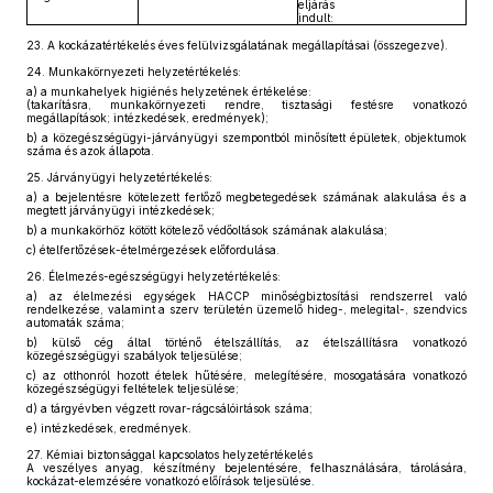
eljárás
indult:
23.
A kockázatértékelés éves felülvizsgálatának megállapításai (összegezve).
24.
Munkakörnyezeti helyzetértékelés:
a)
a munkahelyek higiénés helyzetének értékelése:
(takarításra, munkakörnyezeti rendre, tisztasági festésre vonatkozó
megállapítások; intézkedések, eredmények);
b)
a közegészségügyi-járványügyi szempontból minősített épületek, objektumok
száma és azok állapota.
25.
Járványügyi helyzetértékelés:
a)
a bejelentésre kötelezett fertőző megbetegedések számának alakulása és a
megtett járványügyi intézkedések;
b)
a munkakörhöz kötött kötelező védőoltások számának alakulása;
c)
ételfertőzések-ételmérgezések előfordulása.
26.
Élelmezés-egészségügyi helyzetértékelés:
a)
az élelmezési egységek HACCP minőségbiztosítási rendszerrel való
rendelkezése, valamint a szerv területén üzemelő hideg-, melegital-, szendvics
automaták száma;
b)
külső cég által történő ételszállítás, az ételszállításra vonatkozó
közegészségügyi szabályok teljesülése;
c)
az otthonról hozott ételek hűtésére, melegítésére, mosogatására vonatkozó
közegészségügyi feltételek teljesülése;
d)
a tárgyévben végzett rovar-rágcsálóirtások száma;
e)
intézkedések, eredmények.
27.
Kémiai biztonsággal kapcsolatos helyzetértékelés
A veszélyes anyag, készítmény bejelentésére, felhasználására, tárolására,
kockázat-elemzésére vonatkozó előírások teljesülése.