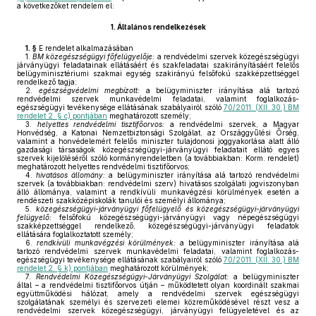
a következőket rendelem el:
1.
Általános rendelkezések
1. §
E rendelet alkalmazásában
1.
BM közegészségügyi főfelügyelője:
a rendvédelmi szervek közegészségügyi
járványügyi feladatainak ellátásáért és szakfeladatai szakirányításáért felelős
belügyminisztériumi szakmai egység szakirányú felsőfokú szakképzettséggel
rendelkező tagja;
2.
egészségvédelmi megbízott:
a belügyminiszter irányítása alá tartozó
rendvédelmi szervek munkavédelmi feladatai, valamint foglalkozás-
egészségügyi tevékenysége ellátásának szabályairól szóló
70/2011. (XII. 30.) BM
rendelet 2. § c) pontjában
meghatározott személy;
3.
helyettes rendvédelmi tisztifőorvos:
a rendvédelmi szervek, a Magyar
Honvédség, a Katonai Nemzetbiztonsági Szolgálat, az Országgyűlési Őrség,
valamint a honvédelemért felelős miniszter tulajdonosi joggyakorlása alatt álló
gazdasági társaságok közegészségügyi-járványügyi feladatait ellátó egyes
szervek kijelöléséről szóló kormányrendeletben (a továbbiakban: Korm. rendelet)
meghatározott helyettes rendvédelmi tisztifőorvos;
4.
hivatásos állomány:
a belügyminiszter irányítása alá tartozó rendvédelmi
szervek (a továbbiakban: rendvédelmi szerv) hivatásos szolgálati jogviszonyban
álló állománya, valamint a rendkívüli munkavégzési körülmények esetén a
rendészeti szakközépiskolák tanulói és személyi állománya;
5.
közegészségügyi-járványügyi főfelügyelő és közegészségügyi-járványügyi
felügyelő:
felsőfokú közegészségügyi-járványügyi vagy népegészségügyi
szakképzettséggel rendelkező, közegészségügyi-járványügyi feladatok
ellátására foglalkoztatott személy;
6.
rendkívüli munkavégzési körülmények:
a belügyminiszter irányítása alá
tartozó rendvédelmi szervek munkavédelmi feladatai, valamint foglalkozás-
egészségügyi tevékenysége ellátásának szabályairól szóló
70/2011. (XII. 30.) BM
rendelet 2. § k) pontjában
meghatározott körülmények;
7.
Rendvédelmi Közegészségügyi-Járványügyi Szolgálat:
a belügyminiszter
által – a rendvédelmi tisztifőorvos útján – működtetett olyan koordinált szakmai
együttműködési hálózat, amely a rendvédelmi szervek egészségügyi
szolgálatának személyi és szervezeti elemei közreműködésével részt vesz a
rendvédelmi szervek közegészségügyi, járványügyi felügyeletével és az