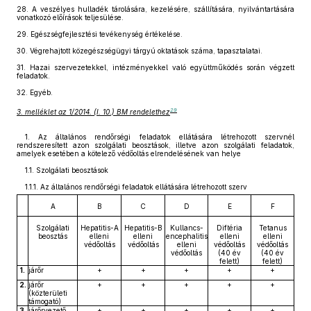
28.
A veszélyes hulladék tárolására, kezelésére, szállítására, nyilvántartására
vonatkozó előírások teljesülése.
29.
Egészségfejlesztési tevékenység értékelése.
30.
Végrehajtott közegészségügyi tárgyú oktatások száma, tapasztalatai.
31.
Hazai szervezetekkel, intézményekkel való együttműködés során végzett
feladatok.
32.
Egyéb.
29
3. melléklet az 1/2014. (I. 10.) BM rendelethez
1. Az általános rendőrségi feladatok ellátására létrehozott szervnél
rendszeresített azon szolgálati beosztások, illetve azon szolgálati feladatok,
amelyek esetében a kötelező védőoltás elrendelésének van helye
1.1. Szolgálati beosztások
1.1.1. Az általános rendőrségi feladatok ellátására létrehozott szerv
A
B
C
D
E
F
Szolgálati
Hepatitis-A
Hepatitis-B
Kullancs-
Diftéria
Tetanus
beosztás
elleni
elleni
encephalitis
elleni
elleni
védőoltás
védőoltás
elleni
védőoltás
védőoltás
védőoltás
(40 év
(40 év
felett)
felett)
1.
járőr
+
+
+
+
+
2.
járőr
+
+
+
+
+
(közterületi
támogató)
3.
járőrvezető
+
+
+
+
+