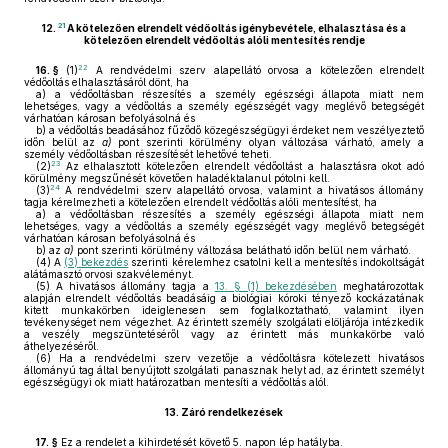
21
12.
A kötelezően elrendelt védőoltás igénybevétele, elhalasztása és a
kötelezően elrendelt védőoltás alóli mentesítés rendje
22
16. §
(1)
A rendvédelmi szerv alapellátó orvosa a kötelezően elrendelt
védőoltás elhalasztásáról dönt, ha
a)
a védőoltásban részesítés a személy egészségi állapota miatt nem
lehetséges, vagy a védőoltás a személy egészségét vagy meglévő betegségét
várhatóan károsan befolyásolná és
b)
a védőoltás beadásához fűződő közegészségügyi érdeket nem veszélyeztető
időn belül az
a)
pont szerinti körülmény olyan változása várható, amely a
személy védőoltásban részesítését lehetővé teheti.
23
(2)
Az elhalasztott kötelezően elrendelt védőoltást a halasztásra okot adó
körülmény megszűnését követően haladéktalanul pótolni kell.
24
(3)
A rendvédelmi szerv alapellátó orvosa, valamint a hivatásos állomány
tagja kérelmezheti a kötelezően elrendelt védőoltás alóli mentesítést, ha
a)
a védőoltásban részesítés a személy egészségi állapota miatt nem
lehetséges, vagy a védőoltás a személy egészségét vagy meglévő betegségét
várhatóan károsan befolyásolná és
b)
az
a)
pont szerinti körülmény változása belátható időn belül nem várható.
(4)
A
(3) bekezdés
szerinti kérelemhez csatolni kell a mentesítés indokoltságát
alátámasztó orvosi szakvéleményt.
(5)
A hivatásos állomány tagja a
13. § (1) bekezdésében
meghatározottak
alapján elrendelt védőoltás beadásáig a biológiai kóroki tényező kockázatának
kitett munkakörben ideiglenesen sem foglalkoztatható, valamint ilyen
tevékenységet nem végezhet. Az érintett személy szolgálati elöljárója intézkedik
a veszély megszüntetéséről vagy az érintett más munkakörbe való
áthelyezéséről.
(6)
Ha a rendvédelmi szerv vezetője a védőoltásra kötelezett hivatásos
állományú tag által benyújtott szolgálati panasznak helyt ad, az érintett személyt
egészségügyi ok miatt határozatban mentesíti a védőoltás alól.
13.
Záró rendelkezések
17. §
Ez a rendelet a kihirdetését követő 5. napon lép hatályba.