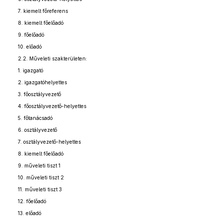
7. kiemelt főreferens
8. kiemelt főelőadó
9. főelőadó
10. előadó
2.2. Műveleti szakterületen:
1. igazgató
2. igazgatóhelyettes
3. főosztályvezető
4. főosztályvezető-helyettes
5. főtanácsadó
6. osztályvezető
7. osztályvezető-helyettes
8. kiemelt főelőadó
9. műveleti tiszt 1
10. műveleti tiszt 2
11. műveleti tiszt 3
12. főelőadó
13. előadó