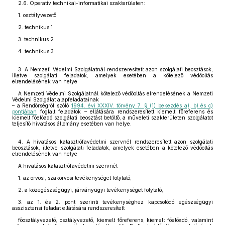
2.6. Operatív technikai-informatikai szakterületen:
1. osztályvezető
2. technikus 1
3. technikus 2
4. technikus 3
3. A Nemzeti Védelmi Szolgálatnál rendszeresített azon szolgálati beosztások,
illetve szolgálati feladatok, amelyek esetében a kötelező védőoltás
elrendelésének van helye
A Nemzeti Védelmi Szolgálatnál kötelező védőoltás elrendelésének a Nemzeti
Védelmi Szolgálat alapfeladatainak
– a Rendőrségről szóló
1994. évi XXXIV. törvény 7. § (1) bekezdés a), b) és c)
pontjában
foglalt feladatok – ellátására rendszeresített kiemelt főreferens és
kiemelt főelőadó szolgálati beosztást betöltő, a műveleti szakterületen szolgálatot
teljesítő hivatásos állomány esetében van helye.
4. A hivatásos katasztrófavédelmi szervnél rendszeresített azon szolgálati
beosztások, illetve szolgálati feladatok, amelyek esetében a kötelező védőoltás
elrendelésének van helye
A hivatásos katasztrófavédelmi szervnél
1. az orvosi, szakorvosi tevékenységet folytató,
2. a közegészségügyi, járványügyi tevékenységet folytató,
3. az 1. és 2. pont szerinti tevékenységhez kapcsolódó egészségügyi
asszisztensi feladat ellátására rendszeresített
főosztályvezető, osztályvezető, kiemelt főreferens, kiemelt főelőadó, valamint