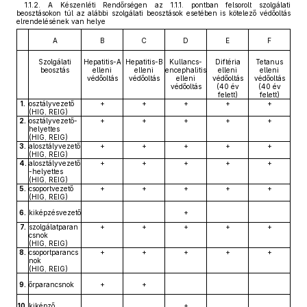
1.1.2. A Készenléti Rendőrségen az 1.1.1. pontban felsorolt szolgálati
beosztásokon túl az alábbi szolgálati beosztások esetében is kötelező védőoltás
elrendelésének van helye
A
B
C
D
E
F
Szolgálati
Hepatitis-A
Hepatitis-B
Kullancs-
Diftéria
Tetanus
beosztás
elleni
elleni
encephalitis
elleni
elleni
védőoltás
védőoltás
elleni
védőoltás
védőoltás
védőoltás
(40 év
(40 év
felett)
felett)
1.
osztályvezető
+
+
+
+
+
(HIG, REIG)
2.
osztályvezető-
+
+
+
+
+
helyettes
(HIG, REIG)
3.
alosztályvezető
+
+
+
+
+
(HIG, REIG)
4.
alosztályvezető
+
+
+
+
+
-helyettes
(HIG, REIG)
5.
csoportvezető
+
+
+
+
+
(HIG, REIG)
6.
kiképzésvezető
+
7.
szolgálatparan
+
+
+
+
+
csnok
(HIG, REIG)
8.
csoportparancs
+
+
+
+
+
nok
(HIG, REIG)
9.
őrparancsnok
+
+
10.
kiképző
+