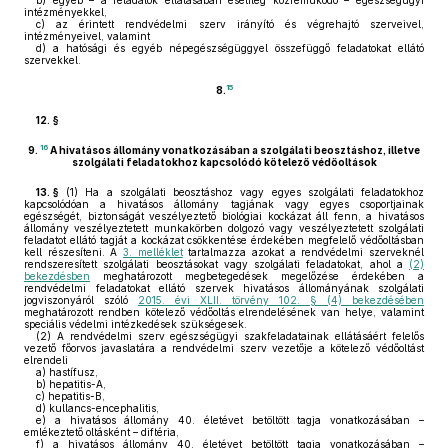
b)
egyéb – a feladatok ellátásában esetileg közreműködő – egészségügyi
intézményekkel,
c)
az érintett rendvédelmi szerv irányító és végrehajtó szerveivel,
intézményeivel, valamint
d)
a hatósági és egyéb népegészségüggyel összefüggő feladatokat ellátó
szervekkel.
15
8.
12. §
16
9.
A hivatásos állomány vonatkozásában a szolgálati beosztáshoz, illetve
szolgálati feladatokhoz kapcsolódó kötelező védőoltások
13. §
(1)
Ha a szolgálati beosztáshoz vagy egyes szolgálati feladatokhoz
kapcsolódóan a hivatásos állomány tagjának vagy egyes csoportjainak
egészségét, biztonságát veszélyeztető biológiai kockázat áll fenn, a hivatásos
állomány veszélyeztetett munkakörben dolgozó vagy veszélyeztetett szolgálati
feladatot ellátó tagját a kockázat csökkentése érdekében megfelelő védőoltásban
kell részesíteni. A
3. melléklet
tartalmazza azokat a rendvédelmi szerveknél
rendszeresített szolgálati beosztásokat vagy szolgálati feladatokat, ahol a
(2)
bekezdésben
meghatározott megbetegedések megelőzése érdekében a
rendvédelmi feladatokat ellátó szervek hivatásos állományának szolgálati
jogviszonyáról szóló
2015. évi XLII. törvény 102. § (4) bekezdésében
meghatározott rendben kötelező védőoltás elrendelésének van helye, valamint
speciális védelmi intézkedések szükségesek.
(2)
A rendvédelmi szerv egészségügyi szakfeladatainak ellátásáért felelős
vezető főorvos javaslatára a rendvédelmi szerv vezetője a kötelező védőoltást
elrendeli
a)
hastífusz,
b)
hepatitis-A,
c)
hepatitis-B,
d)
kullancs-encephalitis,
e)
a hivatásos állomány 40. életévet betöltött tagja vonatkozásában –
emlékeztető oltásként – diftéria,
f)
a hivatásos állomány 40. életévet betöltött tagja vonatkozásában –