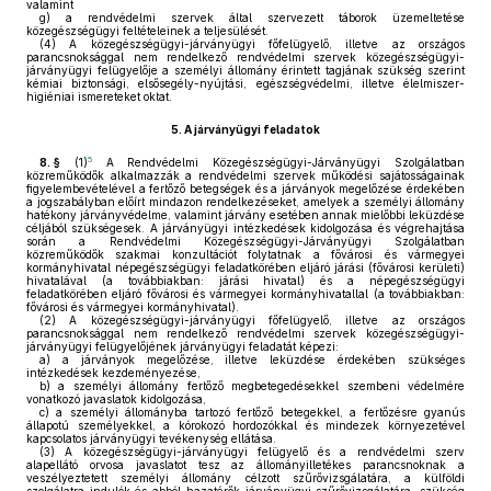
valamint
g)
a rendvédelmi szervek által szervezett táborok üzemeltetése
közegészségügyi feltételeinek a teljesülését.
(4)
A közegészségügyi-járványügyi főfelügyelő, illetve az országos
parancsnoksággal nem rendelkező rendvédelmi szervek közegészségügyi-
járványügyi felügyelője a személyi állomány érintett tagjának szükség szerint
kémiai biztonsági, elsősegély-nyújtási, egészségvédelmi, illetve élelmiszer-
higiéniai ismereteket oktat.
5.
A járványügyi feladatok
5
8. §
(1)
A Rendvédelmi Közegészségügyi-Járványügyi Szolgálatban
közreműködők alkalmazzák a rendvédelmi szervek működési sajátosságainak
figyelembevételével a fertőző betegségek és a járványok megelőzése érdekében
a jogszabályban előírt mindazon rendelkezéseket, amelyek a személyi állomány
hatékony járványvédelme, valamint járvány esetében annak mielőbbi leküzdése
céljából szükségesek. A járványügyi intézkedések kidolgozása és végrehajtása
során a Rendvédelmi Közegészségügyi-Járványügyi Szolgálatban
közreműködők szakmai konzultációt folytatnak a fővárosi és vármegyei
kormányhivatal népegészségügyi feladatkörében eljáró járási (fővárosi kerületi)
hivatalával (a továbbiakban: járási hivatal) és a népegészségügyi
feladatkörében eljáró fővárosi és vármegyei kormányhivatallal (a továbbiakban:
fővárosi és vármegyei kormányhivatal).
(2)
A közegészségügyi-járványügyi főfelügyelő, illetve az országos
parancsnoksággal nem rendelkező rendvédelmi szervek közegészségügyi-
járványügyi felügyelőjének járványügyi feladatát képezi:
a)
a járványok megelőzése, illetve leküzdése érdekében szükséges
intézkedések kezdeményezése,
b)
a személyi állomány fertőző megbetegedésekkel szembeni védelmére
vonatkozó javaslatok kidolgozása,
c)
a személyi állományba tartozó fertőző betegekkel, a fertőzésre gyanús
állapotú személyekkel, a kórokozó hordozókkal és mindezek környezetével
kapcsolatos járványügyi tevékenység ellátása.
(3)
A közegészségügyi-járványügyi felügyelő és a rendvédelmi szerv
alapellátó orvosa javaslatot tesz az állományilletékes parancsnoknak a
veszélyeztetett személyi állomány célzott szűrővizsgálatára, a külföldi