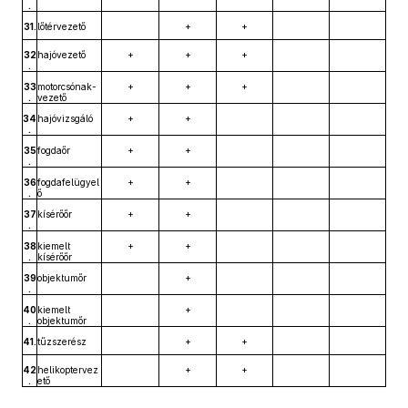
.
31.
lőtérvezető
+
+
32
hajóvezető
+
+
+
.
33
motorcsónak-
+
+
+
.
vezető
34
hajóvizsgáló
+
+
.
35
fogdaőr
+
+
.
36
fogdafelügyel
+
+
.
ő
37
kísérőőr
+
+
.
38
kiemelt
+
+
.
kísérőőr
39
objektumőr
+
.
40
kiemelt
+
.
objektumőr
41.
tűzszerész
+
+
42
helikoptervez
+
+
.
ető