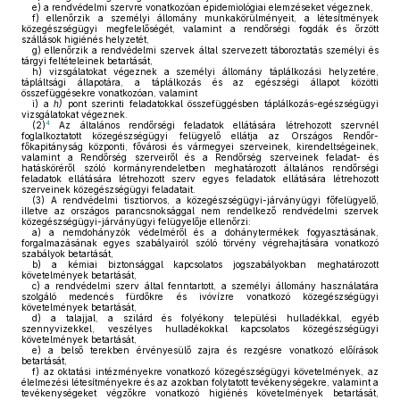
e)
a rendvédelmi szervre vonatkozóan epidemiológiai elemzéseket végeznek,
f)
ellenőrzik a személyi állomány munkakörülményeit, a létesítmények
közegészségügyi megfelelőségét, valamint a rendőrségi fogdák és őrzött
szállások higiénés helyzetét,
g)
ellenőrzik a rendvédelmi szervek által szervezett táboroztatás személyi és
tárgyi feltételeinek betartását,
h)
vizsgálatokat végeznek a személyi állomány táplálkozási helyzetére,
tápláltsági állapotára, a táplálkozás és az egészségi állapot közötti
összefüggésekre vonatkozóan, valamint
i)
a
h)
pont szerinti feladatokkal összefüggésben táplálkozás-egészségügyi
vizsgálatokat végeznek.
4
(2)
Az általános rendőrségi feladatok ellátására létrehozott szervnél
foglalkoztatott közegészségügyi felügyelő ellátja az Országos Rendőr-
főkapitányság központi, fővárosi és vármegyei szerveinek, kirendeltségeinek,
valamint a Rendőrség szerveiről és a Rendőrség szerveinek feladat- és
hatásköréről szóló kormányrendeletben meghatározott általános rendőrségi
feladatok ellátására létrehozott szerv egyes feladatok ellátására létrehozott
szerveinek közegészségügyi feladatait.
(3)
A rendvédelmi tisztiorvos, a közegészségügyi-járványügyi főfelügyelő,
illetve az országos parancsnoksággal nem rendelkező rendvédelmi szervek
közegészségügyi-járványügyi felügyelője ellenőrzi:
a)
a nemdohányzók védelméről és a dohánytermékek fogyasztásának,
forgalmazásának egyes szabályairól szóló törvény végrehajtására vonatkozó
szabályok betartását,
b)
a kémiai biztonsággal kapcsolatos jogszabályokban meghatározott
követelmények betartását,
c)
a rendvédelmi szerv által fenntartott, a személyi állomány használatára
szolgáló medencés fürdőkre és ivóvízre vonatkozó közegészségügyi
követelmények betartását,
d)
a talajjal, a szilárd és folyékony települési hulladékkal, egyéb
szennyvizekkel, veszélyes hulladékokkal kapcsolatos közegészségügyi
követelmények betartását,
e)
a belső terekben érvényesülő zajra és rezgésre vonatkozó előírások
betartását,
f)
az oktatási intézményekre vonatkozó közegészségügyi követelmények, az
élelmezési létesítményekre és az azokban folytatott tevékenységekre, valamint a
tevékenységeket végzőkre vonatkozó higiénés követelmények betartását,