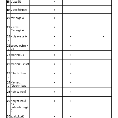
18.
vizsgáló
+
19.
vizsgálótiszt
+
20
fővizsgáló
+
.
21.
kiemelt
+
fővizsgáló
22
kutyavezető
+
+
+
.
23
segédtechnik
+
+
.
us
24
technikus
+
+
.
25
technikustiszt
+
+
.
26
főtechnikus
+
+
.
27
kiemelt
+
+
.
főtechnikus
28
helyszínelő
+
+
+
.
29
helyszínelő
+
+
+
.
és
balesetvizsgál
ó
30
szakoktató
+
+