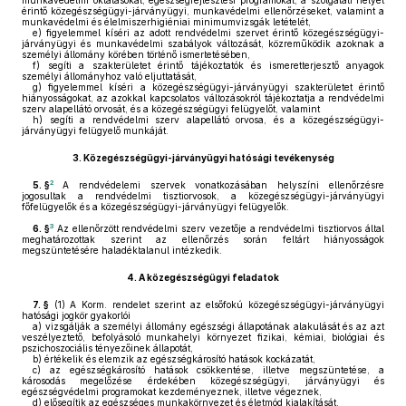
munkavédelmi oktatásokat, egészségfejlesztési programokat, a szolgálati helyét
érintő közegészségügyi-járványügyi, munkavédelmi ellenőrzéseket, valamint a
munkavédelmi és élelmiszerhigiéniai minimumvizsgák letételét,
e)
figyelemmel kíséri az adott rendvédelmi szervet érintő közegészségügyi-
járványügyi és munkavédelmi szabályok változását, közreműködik azoknak a
személyi állomány körében történő ismertetésében,
f)
segíti a szakterületet érintő tájékoztatók és ismeretterjesztő anyagok
személyi állományhoz való eljuttatását,
g)
figyelemmel kíséri a közegészségügyi-járványügyi szakterületet érintő
hiányosságokat, az azokkal kapcsolatos változásokról tájékoztatja a rendvédelmi
szerv alapellátó orvosát, és a közegészségügyi felügyelőt, valamint
h)
segíti a rendvédelmi szerv alapellátó orvosa, és a közegészségügyi-
járványügyi felügyelő munkáját.
3.
Közegészségügyi-járványügyi hatósági tevékenység
2
5. §
A rendvédelemi szervek vonatkozásában helyszíni ellenőrzésre
jogosultak a rendvédelmi tisztiorvosok, a közegészségügyi-járványügyi
főfelügyelők és a közegészségügyi-járványügyi felügyelők.
3
6. §
Az ellenőrzött rendvédelmi szerv vezetője a rendvédelmi tisztiorvos által
meghatározottak szerint az ellenőrzés során feltárt hiányosságok
megszüntetésére haladéktalanul intézkedik.
4.
A közegészségügyi feladatok
7. §
(1)
A Korm. rendelet szerint az elsőfokú közegészségügyi-járványügyi
hatósági jogkör gyakorlói
a)
vizsgálják a személyi állomány egészségi állapotának alakulását és az azt
veszélyeztető, befolyásoló munkahelyi környezet fizikai, kémiai, biológiai és
pszichoszociális tényezőinek állapotát,
b)
értékelik és elemzik az egészségkárosító hatások kockázatát,
c)
az egészségkárosító hatások csökkentése, illetve megszüntetése, a
károsodás megelőzése érdekében közegészségügyi, járványügyi és
egészségvédelmi programokat kezdeményeznek, illetve végeznek,
d)
elősegítik az egészséges munkakörnyezet és életmód kialakítását,