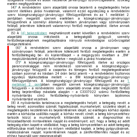
szolgálatra indulók és abból hazatérők járványügyi szűrővizsgálatára, szükség
esetén megfigyelésére.
6
(4)
A rendvédelmi szerv alapellátó orvosa bejelenti a megbetegedés helye
szerint illetékes járási hivatalnak, valamint ezzel egyidejűleg a rendvédelmi
szerv közegészségügyi-járványügyi főfelügyelőjének és az 1. melléklet 2.
pontjában megjelölt szervek esetében a közegészségügyi-járványügyi
felügyelőnek a személyi állomány körében járványosan vagy szórványosan
fellépő, jelentésre kötelezett valamennyi fertőző megbetegedést, illetve annak
gyanúját.
(5)
A
(4) bekezdésben
meghatározott esetet követően a rendvédelmi szerv
alapellátó orvosa intézkedik a betegségből gyógyult személy
fertőzőképességének megállapítására irányuló mikrobiológiai szűrővizsgálat
elvégeztetésére.
7
(6)
A rendvédelmi szerv alapellátó orvosa a járványosan vagy
szórványosan fellépő, jelentésre kötelezett fertőző megbetegedés esetén a
fertőzőbetegség be- és kijelentőlapot – a megjegyzés rovatban a „BM”
megkülönböztető jelzést feltüntetve – megküldi a járási hivatalnak.
8
(7)
A közegészségügyi-járványügyi főfelügyelő, illetve az országos
parancsnoksággal nem rendelkező szerveknél a közegészségügyi-
járványügyi felügyelő a csoportos és tömeges fertőző megbetegedéseket
szóban azonnal és írásban 24 órán belül jelenti – a rendvédelmi tisztiorvos
egyidejű tájékoztatása mellett – a BM közegészségügyi-járványügyi
főfelügyelőjének. A közegészségügyi-járványügyi főfelügyelő és az
1.
melléklet 2. pont
jában megjelölt szervek közegészségügyi-járványügyi
felügyelői – a rendvédelmi szerv alapellátó orvosa által megküldött fertőző
beteg bejelentőlap másolata alapján – a C3337022 számú Fertőzőbeteg
nyilvántartás című fertőzőbeteg-nyilvántartó könyvben lajstromos
nyilvántartást vezetnek.
(8)
A nyilvántartás tartalmazza a megbetegedés helyét, a betegség nevét, a
beteg nevét, azonosítási számát, foglalkozását, munkahelyét, születési idejét, a
megbetegedés kezdetének és bejelentésének idejét, az esetleges kórházi ápolás
esetén a kórházba szállítás napját, a kórház nevét, címét, a beteg környezetéhez
tartozók közül a munkahelyről kitiltandók számát, a diagnosztikai és
felszabadítandó mintavételek napját és eredményeit, azt, hogy a beteg az adott
betegség ellen kapott-e védőoltást, hogy a beteg környezetében az adott betegség
előfordulása miatt hányan és milyen védőoltást kaptak, a beteg gyógyulásának,
halálozásának napját, kijelentésének napját, a zárófertőtlenítés napját és az
ehhez használt szer megnevezését.