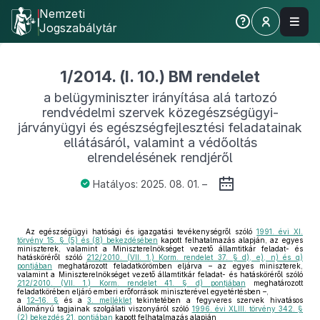
Nemzeti
Jogszabálytár
1/2014. (I. 10.) BM rendelet
a belügyminiszter irányítása alá tartozó
rendvédelmi szervek közegészségügyi-
járványügyi és egészségfejlesztési feladatainak
ellátásáról, valamint a védőoltás
elrendelésének rendjéről
Hatályos: 2025. 08. 01. –
Az egészségügyi hatósági és igazgatási tevékenységről szóló
1991. évi XI.
törvény 15. § (5) és (8) bekezdésében
kapott felhatalmazás alapján, az egyes
miniszterek, valamint a Miniszterelnökséget vezető államtitkár feladat- és
hatásköréről szóló
212/2010. (VII. 1.) Korm. rendelet 37. § d), e), n) és q)
pontjában
meghatározott feladatkörömben eljárva – az egyes miniszterek,
valamint a Miniszterelnökséget vezető államtitkár feladat- és hatásköréről szóló
212/2010. (VII. 1.) Korm. rendelet 41. § d) pontjában
meghatározott
feladatkörében eljáró emberi erőforrások miniszterével egyetértésben –,
a
12–16. §
és a
3. melléklet
tekintetében a fegyveres szervek hivatásos
állományú tagjainak szolgálati viszonyáról szóló
1996. évi XLIII. törvény 342. §
(2) bekezdés 21. pontjában
kapott felhatalmazás alapján