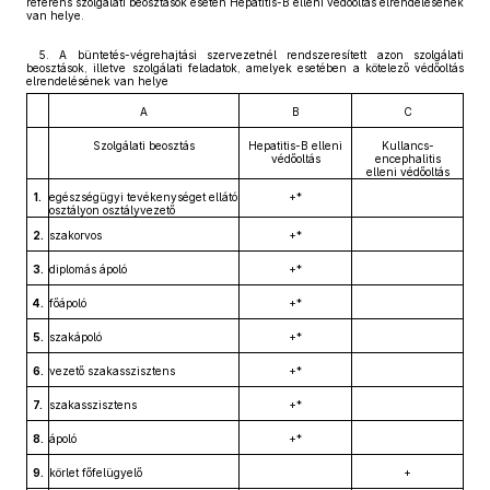
referens szolgálati beosztások esetén Hepatitis-B elleni védőoltás elrendelésének
van helye.
5. A büntetés-végrehajtási szervezetnél rendszeresített azon szolgálati
beosztások, illetve szolgálati feladatok, amelyek esetében a kötelező védőoltás
elrendelésének van helye
A
B
C
Szolgálati beosztás
Hepatitis-B elleni
Kullancs-
védőoltás
encephalitis
elleni védőoltás
1.
egészségügyi tevékenységet ellátó
+*
osztályon osztályvezető
2.
szakorvos
+*
3.
diplomás ápoló
+*
4.
főápoló
+*
5.
szakápoló
+*
6.
vezető szakasszisztens
+*
7.
szakasszisztens
+*
8.
ápoló
+*
9.
körlet főfelügyelő
+