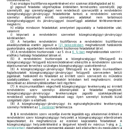
összeállításához;
f)
az országos tisztifőorvos egyetértésével elvi szakmai állásfoglalást ad ki;
g)
jogosult feladatai végrehajtása érdekében természetes személytől, jogi
személytől, jogi személyiséggel nem rendelkező szervezettől a rendvédelmi
közegészségügyi-járványügyi feladatkörbe tartozó, a rendvédelmi szervek
személyi állományát érintő, személyes adatokat nem tartalmazó
közegészségüggyel és járványüggyel összefüggő adatokat térítésmentesen
megkérni;
h)
ellátja mindazon feladatokat, amelyeket jogszabály a hatáskörébe utal,
valamint
i)
képviseli a rendvédelmi szerveket közegészségügyi-járványügyi
kérdésekben.
(3)
A helyettes rendvédelmi tisztifőorvos a rendvédelmi tisztifőorvos
akadályoztatása esetén jogosult a
(2) bekezdésben
meghatározott hatáskörök
gyakorlására, egyebekben rendvédelmi tisztiorvosi feladatokat lát el.
(4)
A rendvédelmi tisztiorvosok – az 5. és a
6. §-ban
meghatározottak szerint –
elsőfokú hatósági feladatokat látnak el.
(5)
A rendvédelmi tisztiorvosok a közegészségügyi főfelügyelő és
közegészségügyi felügyelő közreműködésével elkészítik a rendvédelmi szervek
objektumainak terveihez szükséges közegészségügyi szakvéleményt.
(6)
A közegészségügyi-járványügyi főfelügyelő és a teljes munkaidőben
foglalkoztatott közegészségügyi-járványügyi felügyelő szervezeten belüli
jogállását, hatáskörét és feladatait az érintett szerv szervezeti és működési
szabályzatában, valamint a munkaköri leírásban kell meghatározni, önálló
beosztását az állománytáblázatban kell rögzíteni.
(7)
A részmunkaidőben végezhető közegészségügyi tevékenység az érintett
rendvédelmi szerv személyi állományából a feladattal megbízott,
közegészségügyi-járványügyi tevékenységre jogosító szakképesítéssel
rendelkező személy foglalkoztatásával vagy ilyen személyt biztosító külső
szolgáltató útján is ellátható.
(8)
A közegészségügyi-járványügyi és egészségfejlesztési tevékenység
személyi feltételeit az
1. melléklet
tartalmazza.
3. §
A rendvédelmi szerv vezetője évente legalább egy alkalommal értékeli a
rendvédelmi szerv közegészségügyi helyzetét, a közegészségügyi ellenőrzések
tapasztalatait, és meghatározza az ezekkel kapcsolatos feladatokat. A
közegészségügyi helyzetértékelést a tárgyévet követő év március 1-jéig a
2.
mellékletben
meghatározott szempontok alapján kell elkészíteni és megküldeni a