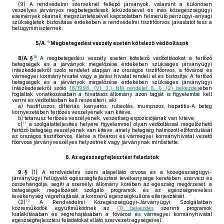
(9)
A rendvédelmi szerveknél fellépő járványok, valamint a különösen
veszélyes járványos megbetegedések leküzdésével és más közegészségügyi
események okainak megszüntetésével kapcsolatban felmerülő pénzügyi-anyagi
szükségletek biztosítása érdekében a rendvédelmi tisztifőorvos javaslatot tesz a
belügyminiszternek.
9
5/A.
Megbetegedési veszély esetén kötelező védőoltások
10
8/A. §
A megbetegedési veszély esetén kötelező védőoltásokat a fertőző
betegségek és a járványok megelőzése érdekében szükséges járványügyi
intézkedésekről szóló rendelet alapján az országos tisztifőorvos, a fővárosi és
vármegyei kormányhivatal vagy a járási hivatal rendeli el és biztosítja. A fertőző
betegségek és a járványok megelőzése érdekében szükséges járványügyi
intézkedésekről szóló
18/1998. (VI. 3.) NM rendelet 6. § (2) bekezdés
ében
foglaltak vonatkozásában a hivatásos állomány azon tagját is figyelembe kell
venni és védőoltásban kell részesíteni, aki
a)
hastífuszos, diftériás, kanyarós, rubeolás, mumpszos, hepatitis-A beteg
környezetében fertőzés veszélyének van kitéve,
b)
tetanusz fertőzés veszélyének, veszettség expozíciójának van kitéve,
11
c)
a szolgálatteljesítés helyére figyelemmel olyan védőoltással megelőzhető
fertőző betegség veszélyének van kitéve, amely betegség halmozott előfordulását
az országos tisztifőorvos, illetve a fővárosi és vármegyei kormányhivatal vezető
főorvosa járványveszélyes helyzetnek vagy járványnak minősítette.
6.
Az egészségfejlesztési feladatok
9. §
(1)
A rendvédelmi szerv alapellátó orvosa és a közegészségügyi-
járványügyi felügyelő egészségfejlesztési tevékenysége keretében szervezi és
összehangolja, segíti a személyi állomány körében az egészség megőrzését, a
betegségek megelőzését szolgáló programok és az egészségnevelési
tevékenység végrehajtását, a korszerű egészségkultúra elterjesztését.
12
(2)
A Rendvédelmi Közegészségügyi-Járványügyi Szolgálatban
közreműködők együttműködnek az
(1) bekezdés
szerinti programok
kialakításában és végrehajtásában a fővárosi és vármegyei kormányhivatal
egészségfejlesztési feladatokat ellátó szervezeti egységeivel.