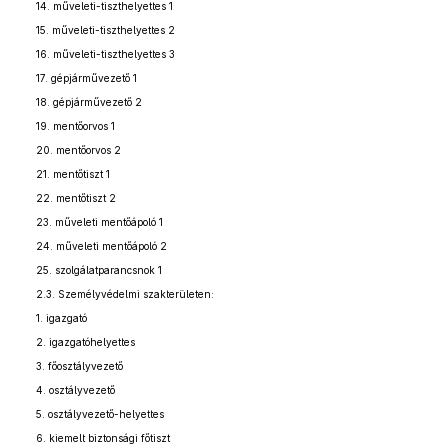
14. műveleti-tiszthelyettes 1
15. műveleti-tiszthelyettes 2
16. műveleti-tiszthelyettes 3
17. gépjárművezető 1
18. gépjárművezető 2
19. mentőorvos 1
20. mentőorvos 2
21. mentőtiszt 1
22. mentőtiszt 2
23. műveleti mentőápoló 1
24. műveleti mentőápoló 2
25. szolgálatparancsnok 1
2.3. Személyvédelmi szakterületen:
1. igazgató
2. igazgatóhelyettes
3. főosztályvezető
4. osztályvezető
5. osztályvezető-helyettes
6. kiemelt biztonsági főtiszt