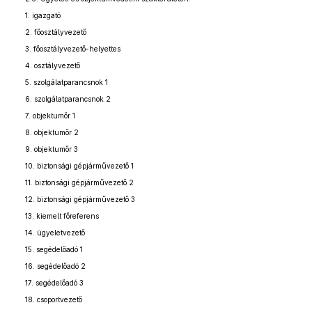
1. igazgató
2. főosztályvezető
3. főosztályvezető-helyettes
4. osztályvezető
5. szolgálatparancsnok 1
6. szolgálatparancsnok 2
7. objektumőr 1
8. objektumőr 2
9. objektumőr 3
10. biztonsági gépjárművezető 1
11. biztonsági gépjárművezető 2
12. biztonsági gépjárművezető 3
13. kiemelt főreferens
14. ügyeletvezető
15. segédelőadó 1
16. segédelőadó 2
17. segédelőadó 3
18. csoportvezető