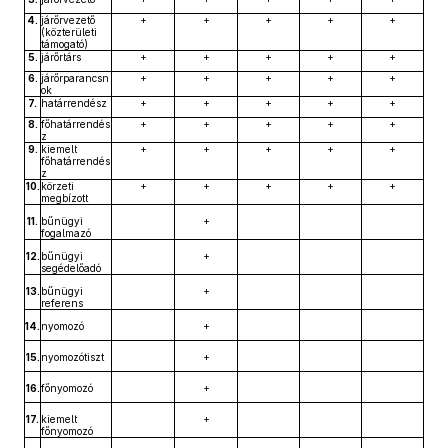
4.
járőrvezető
+
+
+
+
+
(közterületi
támogató)
5.
járőrtárs
+
+
+
+
+
6.
járőrparancsn
+
+
+
+
+
ok
7.
határrendész
+
+
+
+
+
8.
főhatárrendés
+
+
+
+
+
z
9.
kiemelt
+
+
+
+
+
főhatárrendés
z
10.
körzeti
+
+
+
+
+
megbízott
11.
bűnügyi
+
fogalmazó
12.
bűnügyi
+
segédelőadó
13.
bűnügyi
+
referens
14.
nyomozó
+
15.
nyomozótiszt
+
16.
főnyomozó
+
17.
kiemelt
+
főnyomozó