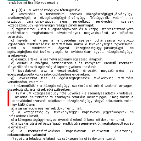
rendvédelmi tisztifőorvos részére.
4. §
(1)
A BM közegészségügyi főfelügyelője
a)
koordinálja a rendvédelmi szervek közegészségügyi-járványügyi
tevékenységét, a közegészségügyi-járványügyi főfelügyelők, valamint az
országos parancsnoksággal nem rendelkező rendvédelmi szervek
közegészségügyi-járványügyi felügyelőinek munkáját;
b)
figyelemmel kíséri a jogszabályokban és a közjogi szervezetszabályozó
eszközökben meghatározott követelmények megvalósulását, az előírások
betartását;
c)
figyelemmel kíséri a rendvédelmi szervek dohányzásra vonatkozó
jogszabályi rendelkezések betartatására irányuló tevékenységét, figyelemmel
kíséri a rendvédelmi ágazat közegészségügyi-járványügyi és
egészségfejlesztési tevékenységét (a továbbiakban együtt: közegészségügyi
tevékenység);
d)
elemzi, értékeli a személyi állomány egészségi állapotát;
e)
elemzi a biológiai, pszichoszociális és környezeti eredetű kockázati
tényezőket és azok egészségi állapotra gyakorolt hatásait;
f)
javaslatokat tesz a veszélyeztető tényezők megszüntetése, az
egészségkárosító kockázatok csökkentése érdekében;
g)
javaslatokat tesz az egészségfejlesztési tevékenység tartalmára
vonatkozóan, valamint
h)
közreműködik a közegészségügyi szakterületet érintő szakmai anyagok,
összefoglalók, jelentések elkészítésében.
1
(2)
A BM közegészségügyi főfelügyelője – a személyes adatok kivételével
– az adat- és titokvédelmi szabályok betartása mellett jogosult megismerni a
rendvédelmi szervnél keletkezett, közegészségügyi tárgyú dokumentumokat,
így különösen:
a)
a járványügyi események dokumentumait,
b)
a közegészségügyi tevékenységgel kapcsolatos jegyzőkönyvek és
intézkedések iratait,
c)
a közegészségügyi helyzet éves értékeléséről készített dokumentumot,
d)
a szakterületével összefüggő rendkívüli eseményekről meghatározott egyéb
jelentéseket,
e)
a kockázatértékeléssel kapcsolatban keletkezett valamennyi
dokumentumot, valamint
f)
egyéb, a feladatai ellátásához szükséges iratot és dokumentumot.