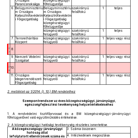
Országos
közegészségügyi
Parancsnoksága
főfelügyelője
6.
Belügyminisztériu
Belügyminisztériu
szakirányú
1
teljes
m Országos
m Országos
felsőfokú
Katasztrófavédelm
Katasztrófavédelm
i Főigazgatóság
i Főigazgatóság
közegészségügyi
főfelügyelője
közegészségügyi
szakirányú
1
teljes
felügyelő
felsőfokú
7.
Terrorelhárítási
közegészségügyi
szakirányú
1
teljes vagy rész
Központ
felügyelő
felsőfokú
2
8.
7
9.
Nemzeti Védelmi
közegészségügyi
szakirányú
1
teljes vagy rész
Szolgálat
felügyelő
felsőfokú
2
10.
8
11.
Országos
közegészségügyi
szakirányú
1
teljes vagy rész
Idegenrendészeti
felügyelő
felsőfokú
Főigazgatóság
2. melléklet az 1/2014. (I. 10.) BM rendelethez
Szempontrendszer az éves közegészségügyi, járványügyi,
egészségfejlesztési tevékenység helyzetértékeléséhez
1.
A rendvédelmi tisztifőorvossal és a BM közegészségügyi-járványügyi
főfelügyelővel való együttműködés értékelése.
2.
A közegészségügyi hatósági tevékenység részletes ismertetése.
A közegészségügy-járványügyi
3. Száma összesen:
hatóság által
4. Intézkedések megoszlása:
lefolytatott ellenőrzések száma és