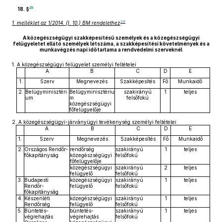
25
18. §
26
1. melléklet az 1/2014. (I. 10.) BM rendelethez
A közegészségügyi szakképesítésű személyek és a közegészségügyi
felügyeletet ellátó személyek létszáma, a szakképesítési követelmények és a
munkavégzés napi időtartama a rendvédelmi szerveknél
1.
A közegészségügyi felügyelet személyi feltételei
A
B
C
D
E
1.
Szerv
Megnevezés
Szakképesítés
Fő
Munkaidő
2.
Belügyminisztéri
Belügyminisztériu
szakirányú
1
teljes
um
m
felsőfokú
közegészségügyi
főfelügyelője
2.
A közegészségügyi-járványügyi tevékenység személyi feltételei
A
B
C
D
E
1.
Szerv
Megnevezés
Szakképesítés
Fő
Munkaidő
2.
Országos Rendőr-
rendőrség
szakirányú
1
teljes
főkapitányság
közegészségügyi
felsőfokú
főfelügyelője
közegészségügyi
szakirányú
2
teljes
felügyelő
felsőfokú
3.
Budapesti
közegészségügyi
szakirányú
1
teljes
Rendőr-
felügyelő
felsőfokú
főkapitányság
4.
Készenléti
közegészségügyi
szakirányú
1
teljes
Rendőrség
felügyelő
felsőfokú
5.
Büntetés-
büntetés-
szakirányú
1
teljes
végrehajtás
végrehajtás
felsőfokú