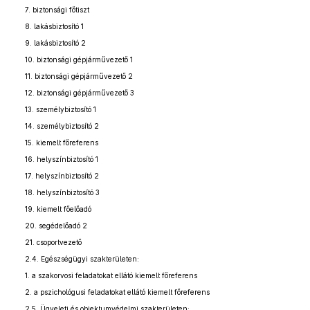
7. biztonsági főtiszt
8. lakásbiztosító 1
9. lakásbiztosító 2
10. biztonsági gépjárművezető 1
11. biztonsági gépjárművezető 2
12. biztonsági gépjárművezető 3
13. személybiztosító 1
14. személybiztosító 2
15. kiemelt főreferens
16. helyszínbiztosító 1
17. helyszínbiztosító 2
18. helyszínbiztosító 3
19. kiemelt főelőadó
20. segédelőadó 2
21. csoportvezető
2.4. Egészségügyi szakterületen:
1. a szakorvosi feladatokat ellátó kiemelt főreferens
2. a pszichológusi feladatokat ellátó kiemelt főreferens
2.5. Ügyeleti és objektumvédelmi szakterületen: