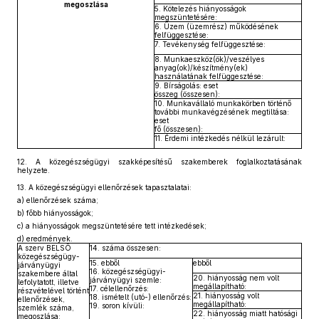
megoszlása
5. Kötelezés hiányosságok
megszüntetésére:
6. Üzem (üzemrész) működésének
felfüggesztése:
7. Tevékenység felfüggesztése:
8. Munkaeszköz(ök)/veszélyes
anyag(ok)/készítmény(ek)
használatának felfüggesztése:
9. Bírságolás: eset
összeg (összesen):
10. Munkavállaló munkakörben történő
további munkavégzésének megtiltása:
eset
fő (összesen):
11. Érdemi intézkedés nélkül lezárult:
12.
A közegészségügyi szakképesítésű szakemberek foglalkoztatásának
helyzete.
13.
A közegészségügyi ellenőrzések tapasztalatai:
a)
ellenőrzések száma;
b)
főbb hiányosságok;
c)
a hiányosságok megszüntetésére tett intézkedések;
d)
eredmények.
A szerv BELSŐ
14. száma összesen:
közegészségügy-
15. ebből
ebből
járványügyi
16. közegészségügyi-
szakembere által
20. hiányosság nem volt
járványügyi szemle:
lefolytatott, illetve
megállapítható:
17. célellenőrzés:
részvételével történt
21. hiányosság volt
18. ismételt (utó-) ellenőrzés:
ellenőrzések,
megállapítható:
19. soron kívüli:
szemlék száma,
22. hiányosság miatt hatósági
megoszlása: