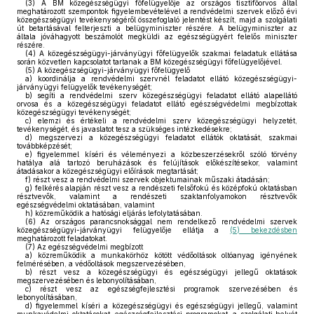
(3)
A BM közegészségügyi főfelügyelője az országos tisztifőorvos által
meghatározott szempontok figyelembevételével a rendvédelmi szervek előző évi
közegészségügyi tevékenységéről összefoglaló jelentést készít, majd a szolgálati
út betartásával felterjeszti a belügyminiszter részére. A belügyminiszter az
általa jóváhagyott beszámolót megküldi az egészségügyért felelős miniszter
részére.
(4)
A közegészségügyi-járványügyi főfelügyelők szakmai feladatuk ellátása
során közvetlen kapcsolatot tartanak a BM közegészségügyi főfelügyelőjével.
(5)
A közegészségügyi-járványügyi főfelügyelő
a)
koordinálja a rendvédelmi szervnél feladatot ellátó közegészségügyi-
járványügyi felügyelők tevékenységét;
b)
segíti a rendvédelmi szerv közegészségügyi feladatot ellátó alapellátó
orvosa és a közegészségügyi feladatot ellátó egészségvédelmi megbízottak
közegészségügyi tevékenységét;
c)
elemzi és értékeli a rendvédelmi szerv közegészségügyi helyzetét,
tevékenységét, és javaslatot tesz a szükséges intézkedésekre;
d)
megszervezi a közegészségügyi feladatot ellátók oktatását, szakmai
továbbképzését;
e)
figyelemmel kíséri és véleményezi a közbeszerzésekről szóló törvény
hatálya alá tartozó beruházások és felújítások előkészítésekor, valamint
átadásakor a közegészségügyi előírások megtartását;
f)
részt vesz a rendvédelmi szervek objektumainak műszaki átadásán;
g)
felkérés alapján részt vesz a rendészeti felsőfokú és középfokú oktatásban
résztvevők, valamint a rendészeti szaktanfolyamokon résztvevők
egészségvédelmi oktatásában, valamint
h)
közreműködik a hatósági eljárás lefolytatásában.
(6)
Az országos parancsnoksággal nem rendelkező rendvédelmi szervek
közegészségügyi-járványügyi felügyelője ellátja a
(5) bekezdésben
meghatározott feladatokat.
(7)
Az egészségvédelmi megbízott
a)
közreműködik a munkakörhöz kötött védőoltások oltóanyag igényének
felmérésében, a védőoltások megszervezésében,
b)
részt vesz a közegészségügyi és egészségügyi jellegű oktatások
megszervezésében és lebonyolításában,
c)
részt vesz az egészségfejlesztési programok szervezésében és
lebonyolításában,
d)
figyelemmel kíséri a közegészségügyi és egészségügyi jellegű, valamint