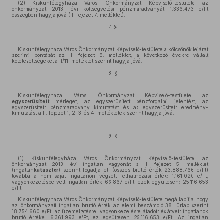
(2) Kiskunfélegyháza Város Önkormányzat Képviselő-testülete az
önkormányzat 2013. évi költségvetési pénzmaradványát 1.336.473 e/Ft
összegben hagyja jóvá (II. fejezet 7. melléklet).
7. §
Kiskunfélegyháza Város Önkormányzat Képviselő-testülete a kölcsönök lejárat
szerinti bontását az II. fejezet 8. melléklet, a következő évekre vállalt
kötelezettségeket a II/11. melléklet szerint hagyja jóvá.
8. §
Kiskunfélegyháza Város Önkormányzat Képviselő-testülete az
egyszerűsített
mérleget, az egyszerűsített pénzforgalmi jelentést, az
egyszerűsített pénzmaradvány kimutatást és az egyszerűsített eredmény-
kimutatást a II. fejezet 1, 2, 3, és 4. mellékletek szerint hagyja jóvá.
9. §
(1) Kiskunfélegyháza Város Önkormányzat Képviselő-testülete az
önkormányzat 2013. évi ingatlan vagyonát a II. fejezet 5. melléklet
(ingatlan
kataszter
) szerint fogadja el, (összes bruttó érték 23.888.766 e/Ft)
továbbá a nem saját ingatlanon végzett felhalmozási érték: 1.161.020 e/Ft,
vagyonkezelésbe vett ingatlan érték 66.867 e/Ft, ezek együttesen: 25.116.653
e/Ft.
Kiskunfélegyháza Város Önkormányzat Képviselő-testülete megállapítja, hogy
az önkormányzati ingatlan bruttó érték az elemi beszámoló 38. űrlap szerint
18.754.660 e/Ft, az üzemeltetésre, vagyonkezelésre átadott és átvett ingatlanok
bruttó értéke: 6.361.993 e/Ft
,
ez együttesen 25.116.653 e/Ft. Az ingatlan