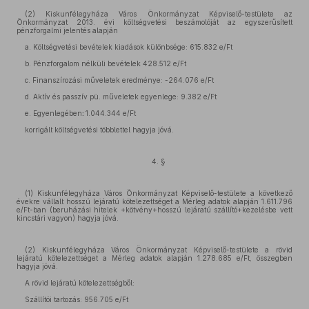
(2) Kiskunfélegyháza Város Önkormányzat Képviselő-testülete az
Önkormányzat 2013. évi költségvetési beszámolóját az egyszerűsített
pénzforgalmi jelentés alapján
a. Költségvetési bevételek kiadások különbsége: 615.832 e/Ft
b. Pénzforgalom nélküli bevételek 428.512 e/Ft
c. Finanszírozási műveletek eredménye: -264.076 e/Ft
d. Aktív és passzív pü. műveletek egyenlege: 9.382 e/Ft
e. Egyenlegében
:
1.044.344 e/Ft
korrigált költségvetési többlettel hagyja jóvá.
4. §
(1) Kiskunfélegyháza Város Önkormányzat Képviselő-testülete a következő
évekre vállalt hosszú lejáratú kötelezettséget a Mérleg adatok alapján 1.611.796
e/Ft-ban (beruházási hitelek +kötvény+hosszú lejáratú szállító+kezelésbe vett
kincstári vagyon) hagyja jóvá.
(2) Kiskunfélegyháza Város Önkormányzat Képviselő-testülete a rövid
lejáratú kötelezettséget a Mérleg adatok alapján 1.278.685 e/Ft, összegben
hagyja jóvá.
A rövid lejáratú kötelezettségből:
Szállítói tartozás: 956.705 e/Ft