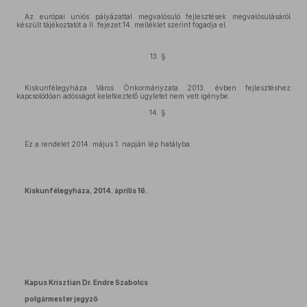
Az európai uniós pályázattal megvalósuló fejlesztések megvalósulásáról
készült tájékoztatót a II. fejezet 14. melléklet szerint fogadja el.
13. §
Kiskunfélegyháza Város Önkormányzata 2013. évben fejlesztéshez
kapcsolódóan adósságot keletkeztető ügyletet nem vett igénybe.
14. §
Ez a rendelet 2014. május 1. napján lép hatályba.
Kiskunfélegyháza, 2014. április 16.
Kapus Krisztián Dr. Endre Szabolcs
polgármester jegyző