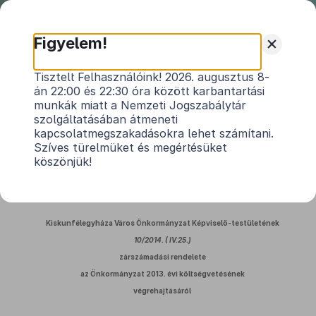
Nemzeti
Jogszabálytár
+
Figyelem!
Kiskunfélegyháza Város
Tisztelt Felhasználóink! 2026. augusztus 8-
án 22:00 és 22:30 óra között karbantartási
Önkormányzat Képviselő-
munkák miatt a Nemzeti Jogszabálytár
testületének 10/2014.(IV.25.)
szolgáltatásában átmeneti
önkormányzati rendelete
kapcsolatmegszakadásokra lehet számítani.
Szíves türelmüket és megértésüket
Zárszámadási rendelet az Önkormányzat 2013.
köszönjük!
évi költségvetésének végrehajtásáról
Hatályos: 2014. 05. 01. –
Kiskunfélegyháza Város Önkormányzat Képviselő-testületének
10/2014. ( IV.25.)
zárszámadási rendelete
az Önkormányzat
2013. évi költségvetésének
végrehajtásáról