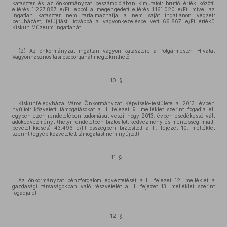
kataszter és az önkormányzat beszámolójában kimutatott bruttó érték közötti
eltérés 1.227.887 e/Ft, ebből a megengedett eltérés 1.161.020 e/Ft, mivel az
ingatlan kataszter nem tartalmazhatja a nem saját ingatlanon végzett
beruházást, felújítást, továbbá a vagyonkezelésbe vett 66.867 e/Ft értékű
Kiskun Múzeum ingatlanát.
(2) Az önkormányzat ingatlan vagyon katasztere a Polgármesteri Hivatal
Vagyonhasznosítási csoportjánál megtekinthető.
10. §
Kiskunfélegyháza Város Önkormányzat Képviselő-testülete a 2013. évben
nyújtott közvetett támogatásokat a II. fejezet 9. melléklet szerint fogadja el,
egyben ezen rendeletében tudomásul veszi, hogy 2013. évben esedékessé vált
adókedvezményt (helyi rendeletben biztosított kedvezmény és mentesség miatti
bevétel-kiesés) 43.496 e/Ft összegben biztosított a II. fejezet 10. melléklet
szerint (egyéb közvetetett támogatást nem nyújtott).
11. §
Az önkormányzat pénzforgalom egyeztetését a II. fejezet 12. melléklet a
gazdasági társaságokban való részvételét a II. fejezet 13. melléklet szerint
fogadja el.
12. §