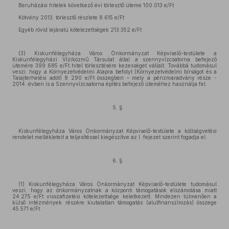
Beruházási hitelek következő évi törlesztő üteme 100.013 e/Ft
Kötvény 2013. törlesztő részlete 8.615 e/Ft
Egyéb rövid lejáratú kötelezettségek 213.352 e/Ft
(3) Kiskunfélegyháza Város Önkormányzat Képviselő-testülete a
Kiskunfélegyházi Víziközmű Társulat által a szennyvízcsatorna befejező
ütemére 399 685 e/Ft hitel törlesztésére kezességet vállalt. Továbbá tudomásul
veszi, hogy a Környezetvédelmi Alapra befolyt (Környezetvédelmi bírságot és a
Talajterhelési adót) 8 290 e/Ft összegben – mely a pénzmaradvány része -
2014. évben is a Szennyvízcsatorna építés befejező üteméhez használja fel.
5. §
Kiskunfélegyháza Város Önkormányzat Képviselő-testülete a költségvetési
rendelet mellékleteit a teljesítéssel kiegészítve az I. fejezet szerint fogadja el.
6. §
(1) Kiskunfélegyháza Város Önkormányzat Képviselő-testülete tudomásul
veszi, hogy az önkormányzatnak a központi támogatások elszámolása miatt
24.275 e/Ft visszafizetési kötelezettsége keletkezett. Mindezen túlmenően a
külső intézmények részére kiutalatlan támogatás (alulfinanszírozás) összege
45.571 e/Ft.