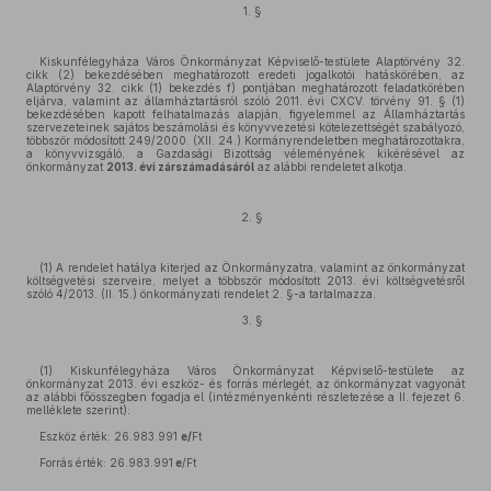
1. §
Kiskunfélegyháza Város Önkormányzat Képviselő-testülete Alaptörvény 32.
cikk (2) bekezdésében meghatározott eredeti jogalkotói hatáskörében, az
Alaptörvény 32. cikk (1) bekezdés f) pontjában meghatározott feladatkörében
eljárva, valamint az államháztartásról szóló 2011. évi CXCV. törvény 91. § (1)
bekezdésében kapott felhatalmazás alapján, figyelemmel az Államháztartás
szervezeteinek sajátos beszámolási és könyvvezetési kötelezettségét szabályozó,
többször módosított 249/2000. (XII. 24.) Kormányrendeletben meghatározottakra,
a könyvvizsgáló, a Gazdasági Bizottság véleményének kikérésével az
önkormányzat
2013. évi zárszámadásáról
az alábbi rendeletet alkotja.
2. §
(1) A rendelet hatálya kiterjed az Önkormányzatra, valamint az önkormányzat
költségvetési szerveire, melyet a többször módosított 2013. évi költségvetésről
szóló 4/2013. (II. 15.) önkormányzati rendelet 2. §-a tartalmazza.
3. §
(1) Kiskunfélegyháza Város Önkormányzat Képviselő-testülete az
önkormányzat 2013. évi eszköz- és forrás mérlegét, az önkormányzat vagyonát
az alábbi főösszegben fogadja el (intézményenkénti részletezése a II. fejezet 6.
melléklete szerint):
Eszköz érték: 26.983.991
e/
Ft
Forrás érték: 26.983.991
e
/Ft