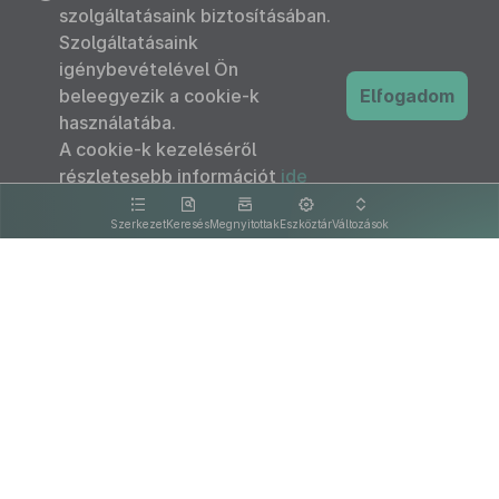
szolgáltatásaink biztosításában.
Szolgáltatásaink
igénybevételével Ön
beleegyezik a cookie-k
Elfogadom
használatába.
A cookie-k kezeléséről
részletesebb információt
ide
kattintva olvashat.
Szerkezet
Keresés
Megnyitottak
Eszköztár
Változások