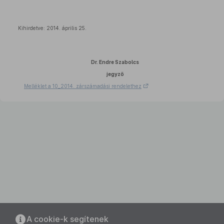
Kihirdetve: 2014. április 25.
Dr. Endre Szabolcs
jegyző
Melléklet a 10_2014. zárszámadási rendelethez
A cookie-k segítenek