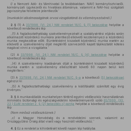
l)
a Nemzeti Adó- és Vámhivatal (a továbbiakban: NAV) kormánytisztviselői,
kormányzati ügykezelői és hivatásos állománya, valamint a NAV-hoz szolgálati
jogviszonyba felvételre jelentkezők”
(munkaköri alkalmasságának orvosi vizsgálatánál és véleményezésénél.)
2. §
(1)
A
33/1998. (VI. 24.) NM rendelet 16/C. § (1) bekezdése
helyébe a
következő rendelkezés lép:
„(1) A foglalkoztathatóság szakvéleményezését a szabálysértési eljárás során
alkalmazott közérdekű munkára jelentkező elkövető kezdeményezi a közérdekű
munka megkezdése előtt. Büntetésként kiszabott közérdekű munka esetén az
elkövető a szakvélemény díját megtérítő szervezetről kapott tájékoztatót köteles
magával vinni a vizsgálatra.”
(2)
A
33/1998. (VI. 24.) NM rendelet 16/C. § (4) bekezdése
helyébe a
következő rendelkezés lép:
„(4) A szakvélemény kiadásának díját a büntetésként kiszabott közérdekű
munka esetén a szakvélemény elkészítését követő 60 napon belül kell
megtéríteni.”
(3)
A
33/1998. (VI. 24.) NM rendelet 16/C. §-a
a következő
(5) bekezdéssel
egészül ki:
„(5) A foglalkoztathatósági szakvélemény a kiállításától számított egy évig
érvényes.”
3. §
A munkavállalók munkahelyen történő egyéni védőeszköz használatának
minimális biztonsági és egészségvédelmi követelményeiről szóló
65/1999. (XII.
22.) EüM rendelet 2. § (2) bekezdés
c)
pontja
helyébe a következő rendelkezés
lép:
(Nem minősül védőeszköznek:)
„
c)
a Magyar Honvédség és a rendvédelmi szervek, valamint az
Országgyűlési Őrség által viselt vagy használt védőeszköz;”
4. §
Ez a rendelet a kihirdetését követő napon lép hatályba.