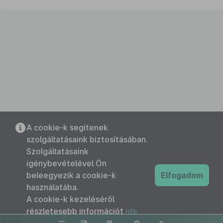
A cookie-k segítenek
szolgáltatásaink biztosításában.
Szolgáltatásaink
igénybevételével Ön
beleegyezik a cookie-k
Elfogadom
használatába.
A cookie-k kezeléséről
részletesebb információt
ide