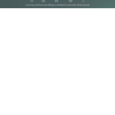
kattintva olvashat.
Szerkezet
Keresés
Megnyitottak
Eszköztár
Változások
Kapcsolat
Felhasználási feltételek
PDF
Akadálymentesítési nyilatkozat
Adatkezelési tájékoztató
©
A Nemzeti Jogszabálytárban elérhető szövegek