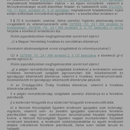
meghatározott feladatkörömben eljárva – az egyes miniszterek, valamint a
Miniszterelnökséget vezető államtitkár feladat- és hatásköréről szóló
212/2010.
(VII. 1.) Korm. rendelet 41. §
d)
pontjában
meghatározott feladatkörében eljáró
emberi erőforrások miniszterével egyetértésben – a következőket rendelem el:
1. §
(1)
A munkaköri, szakmai, illetve személyi higiénés alkalmasság orvosi
vizsgálatáról és véleményezéséről szóló
33/1998. (VI. 24.) NM rendelet [a
továbbiakban: 33/1998. (VI. 24.) NM rendelet] 2. § (2) bekezdés
c)
pontja
helyébe a következő rendelkezés lép:
(Külön jogszabályokban megfogalmazottak szerint kell eljárni:)
„
c)
a Magyar Honvédség hivatásos és szerződéses állománya,”
(munkaköri alkalmasságának orvosi vizsgálatánál és véleményezésénél.)
(2)
A
33/1998. (VI. 24.) NM rendelet 2. § (2) bekezdése
a következő
g)–l)
ponttal egészül ki:
(Külön jogszabályokban megfogalmazottak szerint kell eljárni:)
„
g)
a polgári nemzetbiztonsági szolgálatok kivételével a rendvédelmi szervek
hivatásos, kormányzati szolgálati jogviszonyban álló, közalkalmazotti és
igazságügyi alkalmazotti állománya, valamint a hivatásos, kormánytisztviselői,
közalkalmazotti és igazságügyi alkalmazotti állományba pályázók,
h)
az Országgyűlési Őrség hivatásos állománya, valamint a hivatásos
állományba pályázók,
i)
a polgári nemzetbiztonsági szolgálatok személyi állománya és a felvételre
jelentkezők,
j)
a közterület-felügyelők és a közterület-felügyelői kinevezés előtt állók,
k)
a Nemzeti Közszolgálati Egyetem rendészeti igazgatási szak biztonsági,
migrációs, valamint vám- és jövedéki igazgatási szakirányára felvételre
jelentkezőket, vagy ilyen szakirányon tanulmányokat folyatató hallgatókat
kivéve, a Nemzeti Közszolgálati Egyetem nappali munkarendben folyatatott
rendészeti képzésére, a rendészeti szakközépiskolákba és egyéb rendészeti
oktatási intézeteknél felvételre jelentkezők, illetve ezen iskolák tanulói és
hallgatói,