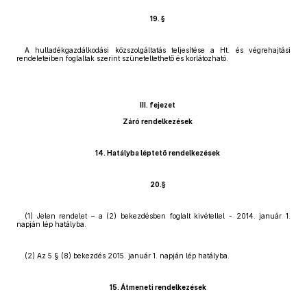
19. §
A hulladékgazdálkodási közszolgáltatás teljesítése a Ht. és végrehajtási
rendeleteiben foglaltak szerint szüneteltethető és korlátozható.
III. fejezet
Záró rendelkezések
14. Hatályba léptető rendelkezések
20.§
(1) Jelen rendelet – a (2) bekezdésben foglalt kivétellel - 2014. január 1.
napján lép hatályba.
(2) Az 5.§ (8) bekezdés 2015. január 1. napján lép hatályba.
15. Átmeneti rendelkezések