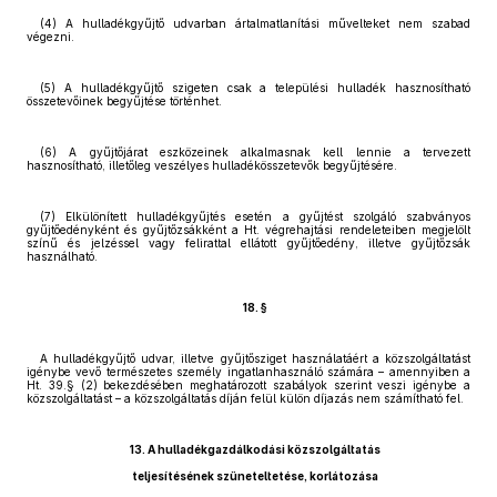
(4) A hulladékgyűjtő udvarban ártalmatlanítási művelteket nem szabad
végezni.
(5) A hulladékgyűjtő szigeten csak a települési hulladék hasznosítható
összetevőinek begyűjtése történhet.
(6) A gyűjtőjárat eszközeinek alkalmasnak kell lennie a tervezett
hasznosítható, illetőleg veszélyes hulladékösszetevők begyűjtésére.
(7) Elkülönített hulladékgyűjtés esetén a gyűjtést szolgáló szabványos
gyűjtőedényként és gyűjtőzsákként a Ht. végrehajtási rendeleteiben megjelölt
színű és jelzéssel vagy felirattal ellátott gyűjtőedény, illetve gyűjtőzsák
használható.
18. §
A hulladékgyűjtő udvar, illetve gyűjtősziget használatáért a közszolgáltatást
igénybe vevő természetes személy ingatlanhasználó számára – amennyiben a
Ht. 39.§ (2) bekezdésében meghatározott szabályok szerint veszi igénybe a
közszolgáltatást – a közszolgáltatás díján felül külön díjazás nem számítható fel.
13. A hulladékgazdálkodási közszolgáltatás
teljesítésének szüneteltetése, korlátozása