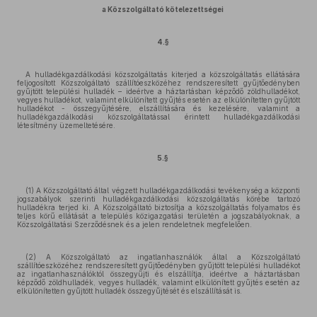
a Közszolgáltató kötelezettségei
4.§
A hulladékgazdálkodási közszolgáltatás kiterjed a közszolgáltatás ellátására
feljogosított Közszolgáltató szállítóeszközéhez rendszeresített gyűjtőedényben
gyűjtött települési hulladék – ideértve a háztartásban képződő zöldhulladékot,
vegyes hulladékot, valamint elkülönített gyűjtés esetén az elkülönítetten gyűjtött
hulladékot - összegyűjtésére, elszállítására és kezelésére, valamint a
hulladékgazdálkodási közszolgáltatással érintett hulladékgazdálkodási
létesítmény üzemeltetésére.
5.§
(1) A Közszolgáltató által végzett hulladékgazdálkodási tevékenység a központi
jogszabályok szerinti hulladékgazdálkodási közszolgáltatás körébe tartozó
hulladékra terjed ki. A Közszolgáltató biztosítja a közszolgáltatás folyamatos és
teljes körű ellátását a település közigazgatási területén a jogszabályoknak, a
Közszolgáltatási Szerződésnek és a jelen rendeletnek megfelelően.
(2) A Közszolgáltató az ingatlanhasználók által a Közszolgáltató
szállítóeszközéhez rendszeresített gyűjtőedényben gyűjtött települési hulladékot
az ingatlanhasználóktól összegyűjti és elszállítja, ideértve a háztartásban
képződő zöldhulladék, vegyes hulladék, valamint elkülönített gyűjtés esetén az
elkülönítetten gyűjtött hulladék összegyűjtését és elszállítását is.