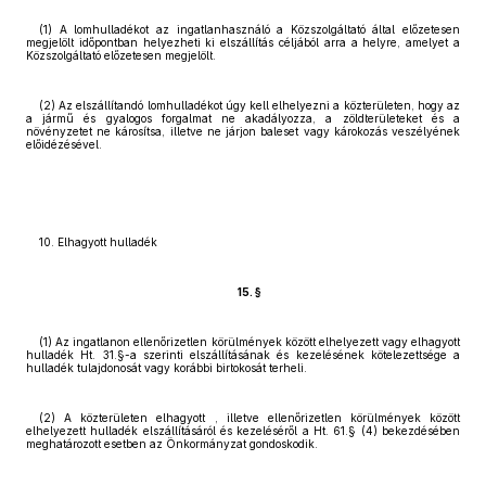
(1) A lomhulladékot az ingatlanhasználó a Közszolgáltató által előzetesen
megjelölt időpontban helyezheti ki elszállítás céljából arra a helyre, amelyet a
Közszolgáltató előzetesen megjelölt.
(2) Az elszállítandó lomhulladékot úgy kell elhelyezni a közterületen, hogy az
a jármű és gyalogos forgalmat ne akadályozza, a zöldterületeket és a
növényzetet ne károsítsa, illetve ne járjon baleset vagy károkozás veszélyének
előidézésével.
10. Elhagyott hulladék
15. §
(1) Az ingatlanon ellenőrizetlen körülmények között elhelyezett vagy elhagyott
hulladék Ht. 31.§-a szerinti elszállításának és kezelésének kötelezettsége a
hulladék tulajdonosát vagy korábbi birtokosát terheli.
(2) A közterületen elhagyott , illetve ellenőrizetlen körülmények között
elhelyezett hulladék elszállításáról és kezeléséről a Ht. 61.§ (4) bekezdésében
meghatározott esetben az Önkormányzat gondoskodik.