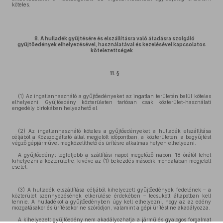
köteles.
8. A hulladék gyűjtésére és elszállításra való átadásra szolgáló
gyűjtőedények elhelyezésével, használatával és kezelésével kapcsolatos
kötelezettségek
11. §
(1) Az ingatlanhasználó a gyűjtőedényeket az ingatlan területén belül köteles
elhelyezni. Gyűjtőedény közterületen tartósan csak közterület-használati
engedély birtokában helyezhető el.
(2) Az ingatlanhasználó köteles a gyűjtőedényeket a hulladék elszállítása
céljából a Közszolgáltató által megjelölt időpontban, a közterületen, a begyűjtést
végző gépjárművel megközelíthető és ürítésre alkalmas helyen elhelyezni.
A gyűjtőedényt legfeljebb a szállítási napot megelőző napon, 18 órától lehet
kihelyezni a közterületre, kivéve az (1) bekezdés második mondatában megjelölt
esetet.
(3) A hulladék elszállítása céljából kihelyezett gyűjtőedények fedelének – a
közterület szennyezésének elkerülése érdekében – lecsukott állapotban kell
lennie. A hulladékot a gyűjtőedényben úgy kell elhelyezni, hogy az az edény
mozgatásakor és ürítésekor ne szóródjon, valamint a gépi ürítést ne akadályozza.
A kihelyezett gyűjtőedény nem akadályozhatja a jármű és gyalogos forgalmat