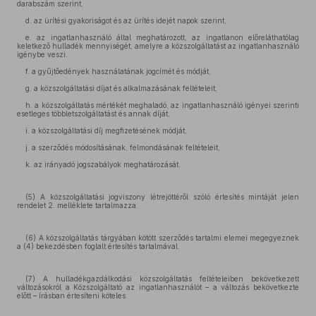
darabszám szerint,
d. az ürítési gyakoriságot és az ürítés idejét napok szerint,
e. az ingatlanhasználó által meghatározott, az ingatlanon előreláthatólag
keletkező hulladék mennyiségét, amelyre a közszolgáltatást az ingatlanhasználó
igénybe veszi.
f. a gyűjtőedények használatának jogcímét és módját,
g. a közszolgáltatási díjat és alkalmazásának feltételeit,
h. a közszolgáltatás mértékét meghaladó, az ingatlanhasználó igényei szerinti
esetleges többletszolgáltatást és annak díját,
i. a közszolgáltatási díj megfizetésének módját,
j. a szerződés módosításának, felmondásának feltételeit,
k. az irányadó jogszabályok meghatározását.
(5) A közszolgáltatási jogviszony létrejöttéről szóló értesítés mintáját jelen
rendelet 2. melléklete tartalmazza.
(6) A közszolgáltatás tárgyában kötött szerződés tartalmi elemei megegyeznek
a (4) bekezdésben foglalt értesítés tartalmával.
(7) A hulladékgazdálkodási közszolgáltatás feltételeiben bekövetkezett
változásokról a Közszolgáltató az ingatlanhasználót – a változás bekövetkezte
előtt – írásban értesíteni köteles.