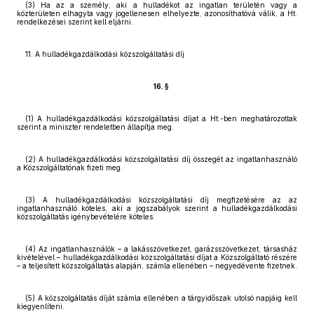
(3) Ha az a személy, aki a hulladékot az ingatlan területén vagy a
közterületen elhagyta vagy jogellenesen elhelyezte, azonosíthatóvá válik, a Ht.
rendelkezései szerint kell eljárni.
11. A hulladékgazdálkodási közszolgáltatási díj
16. §
(1) A hulladékgazdálkodási közszolgáltatási díjat a Ht.-ben meghatározottak
szerint a miniszter rendeletben állapítja meg.
(2) A hulladékgazdálkodási közszolgáltatási díj összegét az ingatlanhasználó
a Közszolgáltatónak fizeti meg.
(3) A hulladékgazdálkodási közszolgáltatási díj megfizetésére az az
ingatlanhasználó köteles, aki a jogszabályok szerint a hulladékgazdálkodási
közszolgáltatás igénybevételére köteles.
(4) Az ingatlanhasználók – a lakásszövetkezet, garázsszövetkezet, társasház
kivételével – hulladékgazdálkodási közszolgáltatási díjat a Közszolgáltató részére
– a teljesített közszolgáltatás alapján, számla ellenében – negyedévente fizetnek.
(5) A közszolgáltatás díját számla ellenében a tárgyidőszak utolsó napjáig kell
kiegyenlíteni.