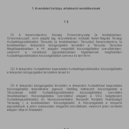
1. A rendelet hatálya, értelmező rendelkezések
1. §
(1) A Karancsberény Község Önkormányzata (a továbbiakban:
Önkormányzat), mint alapító tag részvételével működő Kelet-Nógrád Térségi
Hulladékgazdálkodási Társulás (a továbbiakban: Társulás) Karancsberény (a
továbbiakban: település) közigazgatási területén a Társulás Társulási
Megállapodásában, a Ht. alapján megkötött közszolgáltatási szerződésben,
valamint a vonatkozó jogszabályokban foglaltaknak megfelelően
hulladékgazdálkodási közszolgáltatást szervez és tart fenn.
(2) A települési hulladékkal kapcsolatos hulladékgazdálkodási közszolgáltatás
a település közigazgatási területére terjed ki.
(3) A település közigazgatási területén a települési hulladékkal kapcsolatos
közszolgáltatás teljesítésére jogosult, illetőleg kötelezett közszolgáltató a
Társulással kötött hulladékgazdálkodási közszolgáltatási szerződés
(továbbiakban: Közszolgáltatási Szerződés) alapján a VGÜ Salgótarjáni
Hulladékgazdálkodási és Városüzemeltetési Nonprofit Korlátolt Felelősségű
Társaság ( a továbbiakban: Közszolgáltató). A Közszolgáltató a központi
jogszabályok, a jelen szakaszban megjelölt szerződések, valamint jelen rendelet
alapján látja el feladatait.