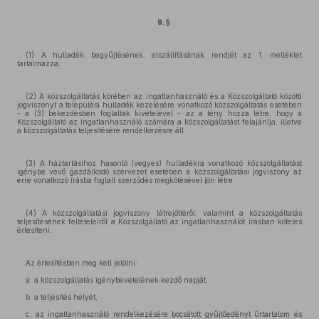
9. §
(1) A hulladék begyűjtésének, elszállításának rendjét az 1. melléklet
tartalmazza.
(2) A közszolgáltatás körében az ingatlanhasználó és a Közszolgáltató közötti
jogviszonyt a települési hulladék kezelésére vonatkozó közszolgáltatás esetében
- a (3) bekezdésben foglaltak kivételével - az a tény hozza létre, hogy a
Közszolgáltató az ingatlanhasználó számára a közszolgáltatást felajánlja, illetve
a közszolgáltatás teljesítésére rendelkezésre áll.
(3) A háztartásihoz hasonló (vegyes) hulladékra vonatkozó közszolgáltatást
igénybe vevő gazdálkodó szervezet esetében a közszolgáltatási jogviszony az
erre vonatkozó írásba foglalt szerződés megkötésével jön létre.
(4) A közszolgáltatási jogviszony létrejöttéről, valamint a közszolgáltatás
teljesítésének feltételeiről a Közszolgáltató az ingatlanhasználót írásban köteles
értesíteni.
Az értesítésben meg kell jelölni:
a. a közszolgáltatás igénybevételének kezdő napját,
b. a teljesítés helyét,
c. az ingatlanhasználó rendelkezésére bocsátott gyűjtőedényt űrtartalom és