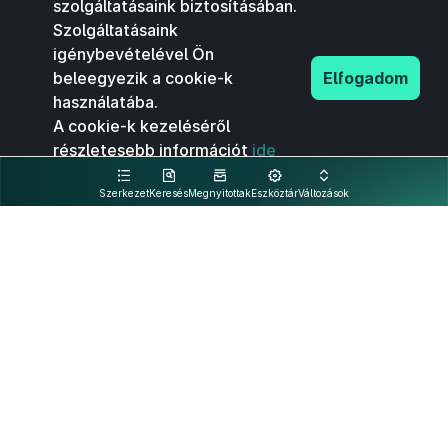
szolgáltatásaink biztosításában.
Szolgáltatásaink
igénybevételével Ön
beleegyezik a cookie-k
Elfogadom
használatába.
A cookie-k kezeléséről
részletesebb információt
ide
kattintva olvashat.
Szerkezet
Keresés
Megnyitottak
Eszköztár
Változások