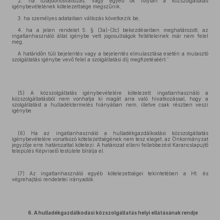
2. ha tulajdonosváltozás, vagy egyéb ok folytán a közszolgáltatás
igénybevételének kötelezettsége megszűnik,
3. ha személyes adataiban változás következik be,
4. ha a jelen rendelet 5. § (3a)-(3c) bekezdéseiben meghatározott, az
ingatlanhasználó által igénybe vett jogosultságok feltételeinek már nem felel
meg.
A határidőn túli bejelentés vagy a bejelentés elmulasztása esetén a mulasztó
szolgáltatás igénybe vevő felel a szolgáltatási díj megfizetéséért.”
(5) A közszolgáltatás igénybevételére kötelezett ingatlanhasználó a
közszolgáltatásból nem vonhatja ki magát arra való hivatkozással, hogy a
szolgáltatást a hulladéktermelés hiányában nem, illetve csak részben veszi
igénybe.
(6) Ha az ingatlanhasználó a hulladékgazdálkodási közszolgáltatás
igénybevételére vonatkozó kötelezettségének nem tesz eleget, az Önkormányzat
jegyzője erre határozattal kötelezi. A határozat elleni fellebbezést Karancslapujtő
település Képviselő testülete bírálja el.
(7) Az ingatlanhasználó egyéb kötelezettségei tekintetében a Ht. és
végrehajtási rendeletei irányadók.
6. A hulladékgazdálkodási közszolgáltatás helyi ellátásának rendje