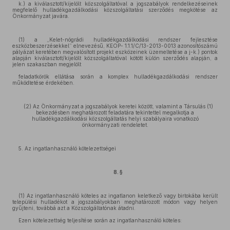
k.) a kiválasztott/kijelölt közszolgáltatóval a jogszabályok rendelkezéseinek
megfelelő hulladékgazdálkodási közszolgáltatási szerződés megkötése az
Önkormányzat javára.
(1) a „Kelet-nógrádi hulladékgazdálkodási rendszer fejlesztése
eszközbeszerzésekkel” elnevezésű, KEOP- 1.1.1/C/13-2013-0013 azonosítószámú
pályázat keretében megvalósított projekt eszközeinek üzemeltetése a j-k.) pontok
alapján kiválasztott/kijelölt közszolgáltatóval kötött külön szerződés alapján, a
jelen szakaszban megjelölt
feladatkörök ellátása során a komplex hulladékgazdálkodási rendszer
működtetése érdekében.
(2) Az Önkormányzat a jogszabályok keretei között, valamint a Társulás (1)
bekezdésben meghatározott feladatára tekintettel megalkotja a
hulladékgazdálkodási közszolgáltatás helyi szabályaira vonatkozó
önkormányzati rendeletet.
5. Az ingatlanhasználó kötelezettségei
8. §
(1) Az ingatlanhasználó köteles az ingatlanon keletkező vagy birtokába került
települési hulladékot a jogszabályokban meghatározott módon vagy helyen
gyűjteni, továbbá azt a Közszolgáltatónak átadni.
Ezen kötelezettség teljesítése során az ingatlanhasználó köteles: