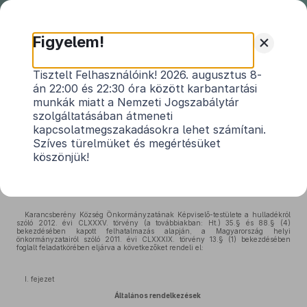
Nemzeti
Jogszabálytár
+
Figyelem!
Karancsberény Önkormányzat
Tisztelt Felhasználóink! 2026. augusztus 8-
án 22:00 és 22:30 óra között karbantartási
Képviselő-testületének 13/2013.(I.1.)
munkák miatt a Nemzeti Jogszabálytár
önkormányzati rendelete
szolgáltatásában átmeneti
a települési hulladékkal kapcsolatos
kapcsolatmegszakadásokra lehet számítani.
Szíves türelmüket és megértésüket
hulladékgazdálkodási közszolgáltatásról
köszönjük!
Hatályos: 2016. 11. 24. –
Karancsberény Község Önkormányzatának Képviselő-testülete a hulladékról
szóló 2012. évi CLXXXV. törvény (a továbbiakban: Ht.) 35.§ és 88.§ (4)
bekezdésében kapott felhatalmazás alapján, a Magyarország helyi
önkormányzatairól szóló 2011. évi CLXXXIX. törvény 13.§ (1) bekezdésében
foglalt feladatkörében eljárva a következőket rendeli el:
I. fejezet
Általános rendelkezések