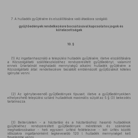
7. A hulladék gyűjtésére és elszállítására való átadásra szolgáló
gyűjtőedények rendelkezésre bocsátásával kapcsolatos jogok és
kötelezettségek
10. §
(1) Az ingatlanhasználó a települési hulladék gyűjtésére, illetve elszállítására
a Közszolgáltató szállítóeszközéhez rendszeresített gyűjtőedényt, valamint
ennek űrtartalmát meghaladó mennyiségű alkalmi hulladék gyűjtésére a
Közszolgáltató által rendelkezésre bocsátott emblémázott gyűjtőzsákot köteles
igénybe venni.
(2) Az igénybeveendő gyűjtőedények típusait, illetve a gyűjtőedényekben
elhelyezhető települési szilárd hulladékok maximális súlyát az 5.§ (3) bekezdés
tartalmazza.
(3) Belterületen - a háztartási és a háztartásihoz hasonló hulladékok
gyűjtéséhez rendszeresített gyűjtőedények méretének és számának
meghatározásakor - heti egyszeri ürítést feltételezve - két ürítés közötti
időszakra ingatlanonként legkevesebb 120 l hulladék mennyiséget kell
figyelembe venni.