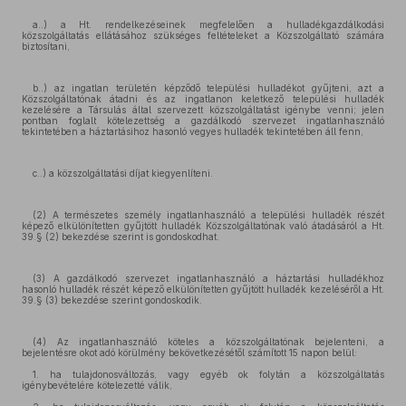
a..) a Ht. rendelkezéseinek megfelelően a hulladékgazdálkodási
közszolgáltatás ellátásához szükséges feltételeket a Közszolgáltató számára
biztosítani,
b..) az ingatlan területén képződő települési hulladékot gyűjteni, azt a
Közszolgáltatónak átadni és az ingatlanon keletkező települési hulladék
kezelésére a Társulás által szervezett közszolgáltatást igénybe venni; jelen
pontban foglalt kötelezettség a gazdálkodó szervezet ingatlanhasználó
tekintetében a háztartásihoz hasonló vegyes hulladék tekintetében áll fenn,
c..) a közszolgáltatási díjat kiegyenlíteni.
(2) A természetes személy ingatlanhasználó a települési hulladék részét
képező elkülönítetten gyűjtött hulladék Közszolgáltatónak való átadásáról a Ht.
39.§ (2) bekezdése szerint is gondoskodhat.
(3) A gazdálkodó szervezet ingatlanhasználó a háztartási hulladékhoz
hasonló hulladék részét képező elkülönítetten gyűjtött hulladék kezeléséről a Ht.
39.§ (3) bekezdése szerint gondoskodik.
(4) Az ingatlanhasználó köteles a közszolgáltatónak bejelenteni, a
bejelentésre okot adó körülmény bekövetkezésétől számított 15 napon belül:
1. ha tulajdonosváltozás, vagy egyéb ok folytán a közszolgáltatás
igénybevételére kötelezetté válik,