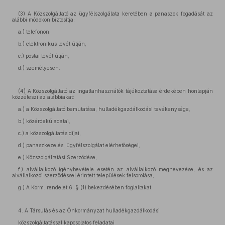
(3) A Közszolgáltató az ügyfélszolgálata keretében a panaszok fogadását az
alábbi módokon biztosítja:
a.) telefonon,
b.) elektronikus levél útján,
c.) postai levél útján,
d.) személyesen.
(4) A Közszolgáltató az ingatlanhasználók tájékoztatása érdekében honlapján
közzéteszi az alábbiakat:
a.) a Közszolgáltató bemutatása, hulladékgazdálkodási tevékenysége,
b.) közérdekű adatai,
c.) a közszolgáltatás díjai,
d.) panaszkezelés, ügyfélszolgálat elérhetőségei,
e.) Közszolgáltatási Szerződése,
f.) alvállalkozó igénybevétele esetén az alvállalkozó megnevezése, és az
alvállalkozói szerződéssel érintett települések felsorolása,
g.) A Korm. rendelet 6. § (1) bekezdésében foglaltakat.
4. A Társulás és az Önkormányzat hulladékgazdálkodási
közszolgáltatással kapcsolatos feladatai