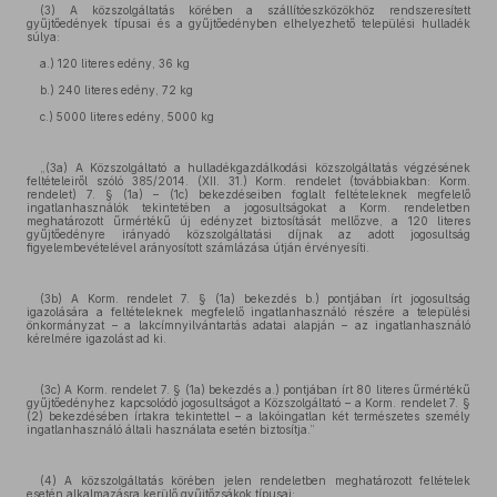
(3) A közszolgáltatás körében a szállítóeszközökhöz rendszeresített
gyűjtőedények típusai és a gyűjtőedényben elhelyezhető települési hulladék
súlya:
a.) 120 literes edény, 36 kg
b.) 240 literes edény, 72 kg
c.) 5000 literes edény, 5000 kg
„(3a) A Közszolgáltató a hulladékgazdálkodási közszolgáltatás végzésének
feltételeiről szóló 385/2014. (XII. 31.) Korm. rendelet (továbbiakban: Korm.
rendelet) 7. § (1a) – (1c) bekezdéseiben foglalt feltételeknek megfelelő
ingatlanhasználók tekintetében a jogosultságokat a Korm. rendeletben
meghatározott űrmértékű új edényzet biztosítását mellőzve, a 120 literes
gyűjtőedényre irányadó közszolgáltatási díjnak az adott jogosultság
figyelembevételével arányosított számlázása útján érvényesíti.
(3b) A Korm. rendelet 7. § (1a) bekezdés b.) pontjában írt jogosultság
igazolására a feltételeknek megfelelő ingatlanhasználó részére a települési
önkormányzat – a lakcímnyilvántartás adatai alapján – az ingatlanhasználó
kérelmére igazolást ad ki.
(3c) A Korm. rendelet 7. § (1a) bekezdés a.) pontjában írt 80 literes űrmértékű
gyűjtőedényhez kapcsolódó jogosultságot a Közszolgáltató – a Korm. rendelet 7. §
(2) bekezdésében írtakra tekintettel – a lakóingatlan két természetes személy
ingatlanhasználó általi használata esetén biztosítja.”
(4) A közszolgáltatás körében jelen rendeletben meghatározott feltételek
esetén alkalmazásra kerülő gyűjtőzsákok típusai: