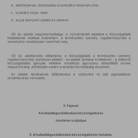
b., lakóhelyének, tartózkodási és értesítési helyének címe,
c., születési helye, ideje,
d., anyja leánykori családi és utóneve.
(8) Az adatok megismerhetősége: a nyilvántartott adatokat a Közszolgáltató
feladatának ellátása érdekében, a természetes személy ingatlanhasználó a
személyére vonatkozóan ismerheti meg.
(9) Az adatkezelés időtartama: a Közszolgáltató a természetes személy
ingatlanhasználó személyes adatait – az adatok tárolása kivételével – a kötelező
közszolgáltatás igénybe vételére vonatkozó jogviszony létrejöttétől annak
megszűnéséig, díjhátralék esetén a tartozás fennállásáig kezelheti.
Az adatok tárolásának időtartamára a számviteli és adó jogszabályok
rendelkezései irányadók.
II. Fejezet
A hulladékgazdálkodási közszolgáltatás
részletes szabályai
3. A hulladékgazdálkodási közszolgáltatás tartalma,