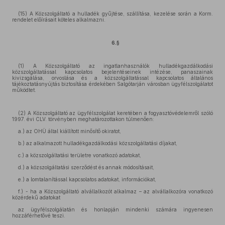
(15) A Közszolgáltató a hulladék gyűjtése, szállítása, kezelése során a Korm.
rendelet előírásait köteles alkalmazni.
6.§
(1) A Közszolgáltató az ingatlanhasználók hulladékgazdálkodási
közszolgáltatással kapcsolatos bejelentéseinek intézése, panaszainak
kivizsgálása, orvoslása és a közszolgáltatással kapcsolatos általános
tájékoztatásnyújtás biztosítása érdekében Salgótarján városban ügyfélszolgálatot
működtet.
(2) A Közszolgáltató az ügyfélszolgálat keretében a fogyasztóvédelemről szóló
1997. évi CLV. törvényben meghatározottakon túlmenően:
a.) az OHÜ által kiállított minősítő okiratot,
b.) az alkalmazott hulladékgazdálkodási közszolgáltatási díjakat,
c.) a közszolgáltatási területre vonatkozó adatokat,
d.) a közszolgáltatási szerződést és annak módosításait,
e.) a lomtalanítással kapcsolatos adatokat, információkat,
f.) - ha a Közszolgáltató alvállalkozót alkalmaz – az alvállalkozóra vonatkozó
közérdekű adatokat
az ügyfélszolgálatán és honlapján mindenki számára ingyenesen
hozzáférhetővé teszi.