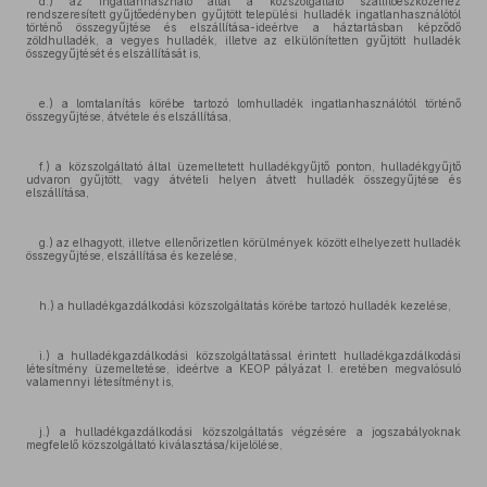
d.) az ingatlanhasználó által a közszolgáltató szállítóeszközéhez
rendszeresített gyűjtőedényben gyűjtött települési hulladék ingatlanhasználótól
történő összegyűjtése és elszállítása-ideértve a háztartásban képződő
zöldhulladék, a vegyes hulladék, illetve az elkülönítetten gyűjtött hulladék
összegyűjtését és elszállítását is,
e.) a lomtalanítás körébe tartozó lomhulladék ingatlanhasználótól történő
összegyűjtése, átvétele és elszállítása,
f.) a közszolgáltató által üzemeltetett hulladékgyűjtő ponton, hulladékgyűjtő
udvaron gyűjtött, vagy átvételi helyen átvett hulladék összegyűjtése és
elszállítása,
g.) az elhagyott, illetve ellenőrizetlen körülmények között elhelyezett hulladék
összegyűjtése, elszállítása és kezelése,
h.) a hulladékgazdálkodási közszolgáltatás körébe tartozó hulladék kezelése,
i.) a hulladékgazdálkodási közszolgáltatással érintett hulladékgazdálkodási
létesítmény üzemeltetése, ideértve a KEOP pályázat I. eretében megvalósuló
valamennyi létesítményt is,
j.) a hulladékgazdálkodási közszolgáltatás végzésére a jogszabályoknak
megfelelő közszolgáltató kiválasztása/kijelölése,