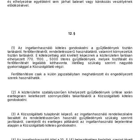
és elhelyezése egyébként sem járhat baleset vagy károkozás veszélyének
előidézésével.
12. §
(1) Az ingatlanhasználó köteles gondoskodni a gyűjtőedények tisztán
tartásáról, fertőtlenítéséről, rendeltetésszerű használatáról, valamint környezetük
tisztán tartásáról. E kötelezettség alól kivételt képeznek a közterületen tartósan
elhelyezett 770, 1100,
,
5000 literes gyűjtőedények, melyek tisztítását és
fertőtlenítését legalább kéthavonta, illetőleg szükség szerint nagyobb
gyakorisággal a Közszolgáltató végzi.
Fertőtlenítésre csak a külön jogszabályban meghatározott és engedélyezett
szerek használhatók.
(2) A közterületre szabályszerűen kihelyezett gyűjtőedények ürítése során
esetlegesen keletkezett szennyeződés takarításáról a Közszolgáltató köteles
gondoskodni.
(3) A Közszolgáltató tulajdonát képező, az ingatlanhasználó rendelkezésére
bocsátott és rendeltetésszerűen használt gyűjtőedények szükség szerinti
javításáról, cseréjéről és esetleges pótlásáról az ingatlanhasználó bejelentése
alapján a Közszolgáltató köteles gondoskodni.
(4) Az ingatlanhasználó által a 10. § (4) bekezdésében foglaltak szerint átvett