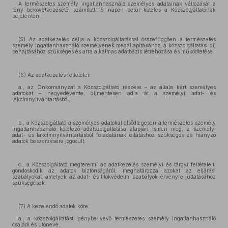
A természetes személy ingatlanhasználó személyes adatainak változását a
tény bekövetkezésétől számított 15 napon belül köteles a Közszolgáltatónak
bejelenteni.
(5) Az adatkezelés célja a közszolgáltatással összefüggően a természetes
személy ingatlanhasználó személyének megállapításához, a közszolgáltatási díj
behajtásához szükséges és arra alkalmas adatbázis létrehozása és működtetése.
(6) Az adatkezelés feltételei:
a., az Önkormányzat a Közszolgáltató részére – az általa kért személyes
adatokat – negyedévente, díjmentesen adja át a személyi adat- és
lakcímnyilvántartásból,
b., a Közszolgáltató a személyes adatokat elsődlegesen a természetes személy
ingatlanhasználó kötelező adatszolgáltatása alapján ismeri meg, a személyi
adat- és lakcímnyilvántartásból feladatának ellátáshoz szükséges és hiányzó
adatok beszerzésére jogosult,
c., a Közszolgáltató megteremti az adatkezelés személyi és tárgyi feltételeit,
gondoskodik az adatok biztonságáról, meghatározza azokat az eljárási
szabályokat, amelyek az adat- és titokvédelmi szabályok érvényre juttatásához
szükségesek.
(7) A kezelendő adatok köre:
a., a közszolgáltatást igénybe vevő természetes személy ingatlanhasználó
családi és utóneve,