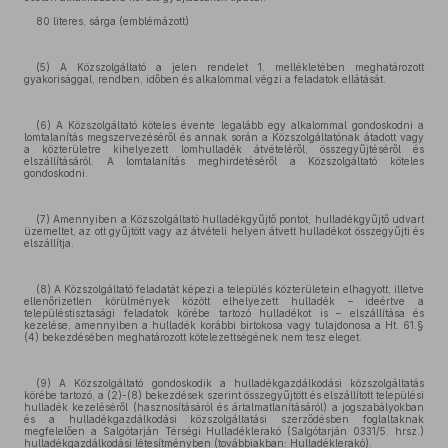
80 literes, sárga (emblémázott)
(5) A Közszolgáltató a jelen rendelet 1. mellékletében meghatározott
gyakorisággal, rendben, időben és alkalommal végzi a feladatok ellátását.
(6) A Közszolgáltató köteles évente legalább egy alkalommal gondoskodni a
lomtalanítás megszervezéséről és annak során a Közszolgáltatónak átadott vagy
a közterületre kihelyezett lomhulladék átvételéről, összegyűjtéséről és
elszállításáról. A lomtalanítás meghirdetéséről a Közszolgáltató köteles
gondoskodni.
(7) Amennyiben a Közszolgáltató hulladékgyűjtő pontot, hulladékgyűjtő udvart
üzemeltet, az ott gyűjtött vagy az átvételi helyen átvett hulladékot összegyűjti és
elszállítja.
(8) A Közszolgáltató feladatát képezi a település közterületein elhagyott, illetve
ellenőrizetlen körülmények között elhelyezett hulladék – ideértve a
településtisztasági feladatok körébe tartozó hulladékot is – elszállítása és
kezelése, amennyiben a hulladék korábbi birtokosa vagy tulajdonosa a Ht. 61.§
(4) bekezdésében meghatározott kötelezettségének nem tesz eleget.
(9) A Közszolgáltató gondoskodik a hulladékgazdálkodási közszolgáltatás
körébe tartozó, a (2)-(8) bekezdések szerint összegyűjtött és elszállított települési
hulladék kezeléséről (hasznosításáról és ártalmatlanításáról) a jogszabályokban
és a hulladékgazdálkodási közszolgáltatási szerződésben foglaltaknak
megfelelően a Salgótarján Térségi Hulladéklerakó (Salgótarján 0331/5. hrsz.)
hulladékgazdálkodási létesítményben (továbbiakban: Hulladéklerakó).