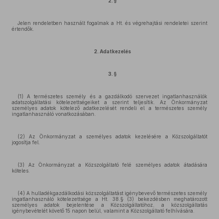
2. §
Jelen rendeletben használt fogalmak a Ht. és végrehajtási rendeletei szerint
értendők.
2. Adatkezelés
3. §
(1) A természetes személy és a gazdálkodó szervezet ingatlanhasználók
adatszolgáltatási kötelezettségeiket a szerint teljesítik. Az Önkormányzat
személyes adatok kötelező adatkezelését rendeli el a természetes személy
ingatlanhasználó vonatkozásában.
(2) Az Önkormányzat a személyes adatok kezelésére a Közszolgáltatót
jogosítja fel.
(3) Az Önkormányzat a Közszolgáltató felé személyes adatok átadására
köteles.
(4) A hulladékgazdálkodási közszolgáltatást igénybevevő természetes személy
ingatlanhasználó kötelezettsége a Ht. 38.§ (3) bekezdésben meghatározott
személyes adatok bejelentése a Közszolgáltatóhoz, a közszolgáltatás
igénybevételét követő 15 napon belül, valamint a Közszolgáltató felhívására.