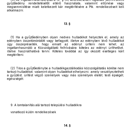
gyűjtőedény rendeltetésétől eltérő használata, valamint eltűnése vagy
megsemmisítése miatt keletkezett kár megtérítésére a Ptk. rendelkezéseit kell
alkalmazni.
13. §
(1) Ha a gyűjtőedényben olyan nedves hulladékot helyeztek el, amely az
edényben összetömörödött vagy befagyott, illetve az edényben lévő hulladékot
úgy összepréselték, hogy emiatt az edényt üríteni nem lehet, az
ingatlanhasználó a Közszolgáltató felhívására köteles az edényt üríthetővé,
illetve használhatóvá tenni. Köteles továbbá az így okozott esetleges kárt
megtéríteni.
(2) Tilos a gyűjtőedénybe a hulladékgazdálkodási közszolgáltatás körébe nem
tartozó hulladékot, valamint olyan hulladékot elhelyezni, amely veszélyeztetheti
a gyűjtést, ürítést végző személyek vagy más személyek életét, testi épségét,
egészségét.
9. A lomtalanítás alá tartozó települési hulladékra
vonatkozó külön rendelkezések
14. §