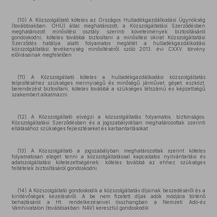
(10) A Közszolgáltató köteles az Országos Hulladékgazdálkodási Ügynökség
(továbbiakban: OHÜ) által meghatározott, a Közszolgáltatási Szerződésben
meghatározott minősítési osztály szerinti követelmények biztosításáról
gondoskodni, köteles továbbá biztosítani a minősítési okirat Közszolgáltatási
Szerződés hatálya alatti folyamatos meglétét a hulladékgazdálkodási
közszolgáltatási tevékenység minősítéséről szóló 2013. évi CXXV. törvény
előírásainak megfelelően.
(11) A Közszolgáltató köteles a hulladékgazdálkodási közszolgáltatás
teljesítéséhez szükséges mennyiségű és minőségű járművet, gépet, eszközt,
berendezést biztosítani, köteles továbbá a szükséges létszámú és képzettségű
szakembert alkalmazni.
(12) A Közszolgáltató elvégzi a közszolgáltatás folyamatos, biztonságos,
Közszolgáltatási Szerződésben és a jogszabályokban meghatározottak szerinti
ellátásához szükséges fejlesztéseket és karbantartásokat.
(13) A Közszolgáltató a jogszabályban meghatározottak szerint köteles
folyamatosan eleget tenni a közszolgáltatással kapcsolatos nyilvántartási és
adatszolgáltatási kötelezettségének, köteles továbbá az ehhez szükséges
feltételek biztosításáról gondoskodni.
(14) A Közszolgáltató gondoskodik a közszolgáltatás díjainak beszedéséről és a
kintlévőségek kezeléséről. A be nem fizetett díjak adók módjára történő
behajtásáról a Ht. rendelkezéseivel összhangban a Nemzeti Adó-és
Vámhivatalon (továbbiakban: NAV) keresztül gondoskodik.