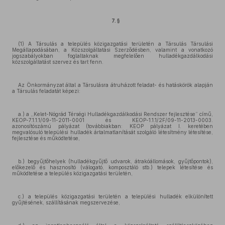
7. §
(1) A Társulás a település közigazgatási területén a Társulás Társulási
Megállapodásában, a Közszolgáltatási Szerződésben, valamint a vonatkozó
jogszabályokban foglaltaknak megfelelően hulladékgazdálkodási
közszolgáltatást szervez és tart fenn.
Az Önkormányzat által a Társulásra átruházott feladat- és hatáskörök alapján
a Társulás feladatát képezi:
a.) a ,,Kelet-Nógrád Térségi Hulladékgazdálkodási Rendszer fejlesztése” című,
KEOP-7.1.1.1/09-11-2011-0001 és KEOP-1.1.1/2F/09-11-2013-0003.
azonosítószámú pályázat (továbbiakban: KEOP pályázat I. keretében
megvalósuló települési hulladék ártalmatlanítását szolgáló létesítmény létesítése,
fejlesztése és működtetése,
b.) begyűjtőhelyek (hulladékgyűjtő udvarok, átrakóállomások, gyűjtőpontok),
előkezelő és hasznosító (válogató, komposztáló stb.) telepek létesítése és
működtetése a település közigazgatási területén,
c.) a település közigazgatási területén a települési hulladék elkülönített
gyűjtésének, szállításának megszervezése,