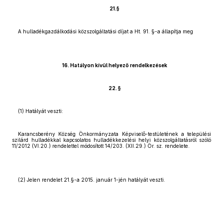
21.§
A hulladékgazdálkodási közszolgáltatási díjat a Ht. 91. §-a állapítja meg
16. Hatályon kívül helyező rendelkezések
22. §
(1) Hatályát veszti:
Karancsberény Község Önkormányzata Képviselő-testületének a települési
szilárd hulladékkal kapcsolatos hulladékkezelési helyi közszolgáltatásról szóló
11/2012 (VI.20.) rendelettel módosított 14/203. (XII.29.) Ör. sz. rendelete.
(2) Jelen rendelet 21.§-a 2015. január 1-jén hatályát veszti.