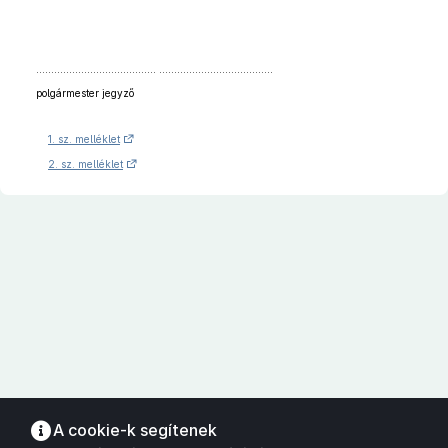
…..................................... …...................................
polgármester jegyző
1. sz. melléklet
2. sz. melléklet
A cookie-k segítenek