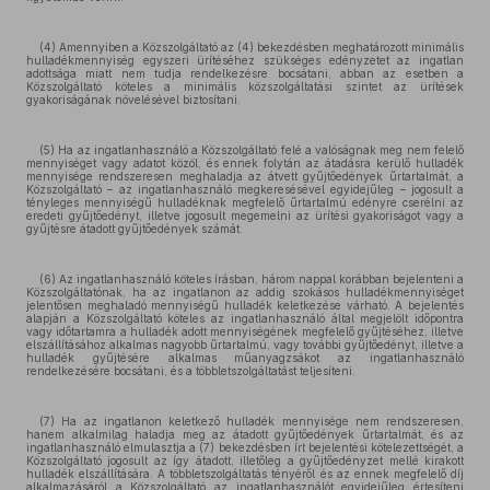
(4) Amennyiben a Közszolgáltató az (4) bekezdésben meghatározott minimális
hulladékmennyiség egyszeri ürítéséhez szükséges edényzetet az ingatlan
adottsága miatt nem tudja rendelkezésre bocsátani, abban az esetben a
Közszolgáltató köteles a minimális közszolgáltatási szintet az ürítések
gyakoriságának növelésével biztosítani.
(5) Ha az ingatlanhasználó a Közszolgáltató felé a valóságnak meg nem felelő
mennyiséget vagy adatot közöl, és ennek folytán az átadásra kerülő hulladék
mennyisége rendszeresen meghaladja az átvett gyűjtőedények űrtartalmát, a
Közszolgáltató – az ingatlanhasználó megkeresésével egyidejűleg – jogosult a
tényleges mennyiségű hulladéknak megfelelő űrtartalmú edényre cserélni az
eredeti gyűjtőedényt, illetve jogosult megemelni az ürítési gyakoriságot vagy a
gyűjtésre átadott gyűjtőedények számát.
(6) Az ingatlanhasználó köteles írásban, három nappal korábban bejelenteni a
Közszolgáltatónak, ha az ingatlanon az addig szokásos hulladékmennyiséget
jelentősen meghaladó mennyiségű hulladék keletkezése várható. A bejelentés
alapján a Közszolgáltató köteles az ingatlanhasználó által megjelölt időpontra
vagy időtartamra a hulladék adott mennyiségének megfelelő gyűjtéséhez, illetve
elszállításához alkalmas nagyobb űrtartalmú, vagy további gyűjtőedényt, illetve a
hulladék gyűjtésére alkalmas műanyagzsákot az ingatlanhasználó
rendelkezésére bocsátani, és a többletszolgáltatást teljesíteni.
(7) Ha az ingatlanon keletkező hulladék mennyisége nem rendszeresen,
hanem alkalmilag haladja meg az átadott gyűjtőedények űrtartalmát, és az
ingatlanhasználó elmulasztja a (7) bekezdésben írt bejelentési kötelezettségét, a
Közszolgáltató jogosult az így átadott, illetőleg a gyűjtőedényzet mellé kirakott
hulladék elszállítására. A többletszolgáltatás tényéről és az ennek megfelelő díj
alkalmazásáról a Közszolgáltató az ingatlanhasználót egyidejűleg értesíteni