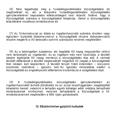
(6) Nem tagadhatja meg a hulladékgazdálkodási közszolgáltatási díj
megfizetését az, aki a települési hulladékgazdálkodási közszolgáltatás
igénybevételével kapcsolatos kötelezettségeit nem teljesíti, feltéve, hogy a
Közszolgáltató számára a közszolgáltatást felajánlja, illetve a közszolgáltatás
teljesítésére vonatkozó rendelkezésre áll.
(7) Az Önkormányzat az általa az ingatlanhasználó számára részben vagy
egészben biztosított díjkedvezményt a Közszolgáltató részére díjkompenzáció
részére megtéríti a (4) bekezdés szerinti számlázási rendnek megfelelően.
(8) Az a lakóingatlan tulajdonos, aki legalább 60 napig megszakítás nélkül
nem tartózkodik az ingatlanán, és az ingatlant más nem használja, a távollét
idejére legfeljebb 90 napig mentesül a közszolgáltatás díja alól. A várható
távollét időtartamát a távollét megkezdését megelőző 30 nappal a Közszolgáltató
felé írásban kell bejelenteni. A távollét tényét hitelt érdemlően – közüzemi
elszámoló számlával – igazolni kell.”Az igazolás elmaradása esetén a
Közszolgáltató az engedélyezett időtartamra kiszámlázza a szolgáltatási díjat.
(9) A hulladékgazdálkodási közszolgáltatás igénybevételéért az
ingatlanhasználót terhelő díjhátralék és az azzal összefüggésben megállapított
késedelmi kamat, valamint a behajtás egyéb költségei adók módjára behajtható
köztartozásnak minősülnek, melynek behajtásáról a Közszolgáltató a Ht.
rendelkezéseinek megfelelően a NAV útján gondoskodik.
12. Elkülönítetten gyűjtött hulladék