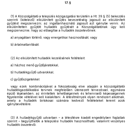
17. §
(1) A Közszolgáltató a település közigazgatási területén a Ht. 39.§ (5) bekezdés
szerinti (kötelező) elkülönített gyűjtés bevezetéséig jogosult az elkülönített
gyűjtést megszervezni, az ingatlanhasználó jogosult azt igénybe venni. Az
elkülönítetten gyűjtött hulladék gyűjtését a Közszolgáltatónak úgy kell
megszerveznie, hogy az elősegítse a hulladék összetevőinek:
a) anyagában történő, vagy energetikai hasznosítását, vagy
b) ártalmatlanítását.
(2) Az elkülönített hulladék kezelésének feltételeit:
a) házhoz menő gyűjtőjáratokkal,
b) hulladékgyűjtő udvarokkal,
c) gyűjtőszigetekkel
vagy ezek kombinációjával a fokozatosság elve alapján a közszolgáltatói
hulladékgazdálkodási tervnek megfelelően ütemezett tervezéssel, egymásra
épülő lépésekben, az érintettek lehetőségeinek és teherviselő képességeinek
figyelembe vételével kell kialakítani. A létesítmények olyan rendszert alkotnak,
amely a hulladék birtokosai számára kedvező feltételeket teremt azok
igénybevételére.
(3) A hulladékgyűjtő udvarban – a létesítésre kiadott engedélyben foglaltak
szerint – begyűjthetők a települési hulladék hasznosítható, valamint veszélyes
hulladék összetevői.