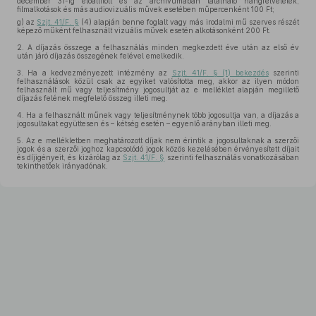
december 31-ig előállított és az archívumában található hangfelvételek,
filmalkotások és más audiovizuális művek esetében műpercenként 100 Ft;
g)
az
Szjt. 41/F. §
(4) alapján benne foglalt vagy más irodalmi mű szerves részét
képező műként felhasznált vizuális művek esetén alkotásonként 200 Ft.
2.
A díjazás összege a felhasználás minden megkezdett éve után az első év
után járó díjazás összegének felével emelkedik.
3.
Ha a kedvezményezett intézmény az
Szjt. 41/F. § (1) bekezdés
szerinti
felhasználások közül csak az egyiket valósította meg, akkor az ilyen módon
felhasznált mű vagy teljesítmény jogosultját az e melléklet alapján megillető
díjazás felének megfelelő összeg illeti meg.
4.
Ha a felhasznált műnek vagy teljesítménynek több jogosultja van, a díjazás a
jogosultakat együttesen és – kétség esetén – egyenlő arányban illeti meg.
5.
Az e mellékletben meghatározott díjak nem érintik a jogosultaknak a szerzői
jogok és a szerzői joghoz kapcsolódó jogok közös kezelésében érvényesített díjait
és díjigényeit, és kizárólag az
Szjt. 41/F. §
szerinti felhasználás vonatkozásában
tekinthetőek irányadónak.