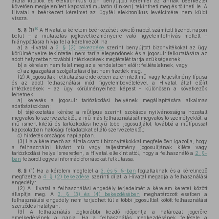
általa kitöltött és elektronikus úton benyújtott kérelmet az annak beérkeztét
követően megjelenített kapcsolati mutatón (linken) tekintheti meg és töltheti le. A
Hivatal a beérkezett kérelmet az ügyfél elektronikus levélcímére nem küldi
vissza.
10
5. §
(1)
A Hivatal a kérelem beérkezését követő naptól számított tizenöt napon
belül – a mulasztás jogkövetkezményeire való figyelemfelhívás mellett –
hiánypótlásra hívja fel a kérelmezőt, ha
a)
a Hivatal a
3. § (2) bekezdése
szerint benyújtott bizonyítékokat az ügy
körülményeire tekintettel nem tartja elegendőnek és a jogosult felkutatására az
adott helyzetben további intézkedések megtételét tartja szükségesnek,
b)
a kérelem nem felel meg az e rendeletben előírt feltételeknek, vagy
c)
az igazgatási szolgáltatási díjat nem fizették meg.
(2)
A jogosultak felkutatása érdekében az érintett mű vagy teljesítmény típusa
és az adott felhasználási mód figyelembevételével a Hivatal által előírt
intézkedések – az ügy körülményeihez képest – különösen a következők
lehetnek:
a)
keresés a jogosult tartózkodási helyének megállapítására alkalmas
adatbázisokban;
b)
tájékoztatás kérése a műtípus szerint szokásos nyilvánosságra hozatalt
megvalósító szervezetektől, a mű más felhasználását megvalósító személyektől, a
mű ismert kilétű és tartózkodási helyű többi jogosultjától, továbbá a műtípussal
kapcsolatban hatósági feladatokat ellátó szervezetektől;
c)
hirdetés országos napilapban.
(3)
Ha a kérelmező az általa csatolt bizonyítékokkal megfelelően igazolja, hogy
a felhasználni kívánt mű vagy teljesítmény jogosultjának kiléte vagy
tartózkodási helye ismeretlen, a Hivatal eltekint attól, hogy a felhasználó a
2. §-
ban
felsorolt egyes információforrásokat felkutassa.
6. §
(1)
Ha a kérelem megfelel a
3. és 5. §-ban
foglaltaknak és a kérelmező
megfizette a
4. § (2) bekezdése
szerinti díjat, a Hivatal megadja a felhasználási
engedélyt.
(2)
A Hivatal a felhasználási engedély terjedelmét a kérelem keretei között
állapítja meg. A
3. § (3) és (4) bekezdésében
meghatározott esetben a
felhasználási engedély nem terjedhet túl a többi jogosulttal kötött felhasználási
szerződés hatályán.
(3)
A felhasználás legkorábbi kezdő időpontja a határozat jogerőre
emelkedésének a napja. Ha a felhasználás megkezdésének feltétele a