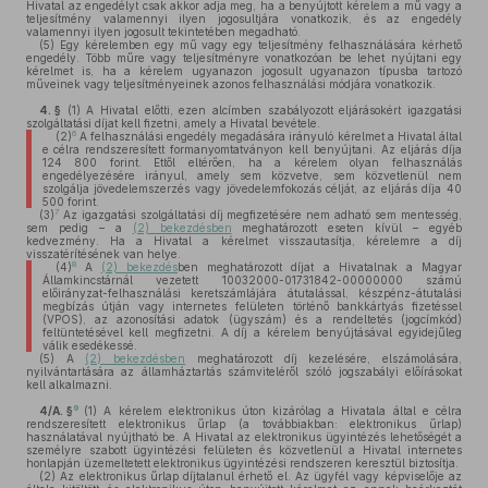
Hivatal az engedélyt csak akkor adja meg, ha a benyújtott kérelem a mű vagy a
teljesítmény valamennyi ilyen jogosultjára vonatkozik, és az engedély
valamennyi ilyen jogosult tekintetében megadható.
(5)
Egy kérelemben egy mű vagy egy teljesítmény felhasználására kérhető
engedély. Több műre vagy teljesítményre vonatkozóan be lehet nyújtani egy
kérelmet is, ha a kérelem ugyanazon jogosult ugyanazon típusba tartozó
műveinek vagy teljesítményeinek azonos felhasználási módjára vonatkozik.
4. §
(1)
A Hivatal előtti, ezen alcímben szabályozott eljárásokért igazgatási
szolgáltatási díjat kell fizetni, amely a Hivatal bevétele.
6
(2)
A felhasználási engedély megadására irányuló kérelmet a Hivatal által
e célra rendszeresített formanyomtatványon kell benyújtani. Az eljárás díja
124 800 forint. Ettől eltérően, ha a kérelem olyan felhasználás
engedélyezésére irányul, amely sem közvetve, sem közvetlenül nem
szolgálja jövedelemszerzés vagy jövedelemfokozás célját, az eljárás díja 40
500 forint.
7
(3)
Az igazgatási szolgáltatási díj megfizetésére nem adható sem mentesség,
sem pedig – a
(2) bekezdésben
meghatározott eseten kívül – egyéb
kedvezmény. Ha a Hivatal a kérelmet visszautasítja, kérelemre a díj
visszatérítésének van helye.
8
(4)
A
(2) bekezdés
ben meghatározott díjat a Hivatalnak a Magyar
Államkincstárnál vezetett 10032000-01731842-00000000 számú
előirányzat-felhasználási keretszámlájára átutalással, készpénz-átutalási
megbízás útján vagy internetes felületen történő bankkártyás fizetéssel
(VPOS), az azonosítási adatok (ügyszám) és a rendeltetés (jogcímkód)
feltüntetésével kell megfizetni. A díj a kérelem benyújtásával egyidejűleg
válik esedékessé.
(5)
A
(2) bekezdésben
meghatározott díj kezelésére, elszámolására,
nyilvántartására az államháztartás számviteléről szóló jogszabályi előírásokat
kell alkalmazni.
9
4/A. §
(1)
A kérelem elektronikus úton kizárólag a Hivatala által e célra
rendszeresített elektronikus űrlap (a továbbiakban: elektronikus űrlap)
használatával nyújtható be. A Hivatal az elektronikus ügyintézés lehetőségét a
személyre szabott ügyintézési felületen és közvetlenül a Hivatal internetes
honlapján üzemeltetett elektronikus ügyintézési rendszeren keresztül biztosítja.
(2)
Az elektronikus űrlap díjtalanul érhető el. Az ügyfél vagy képviselője az