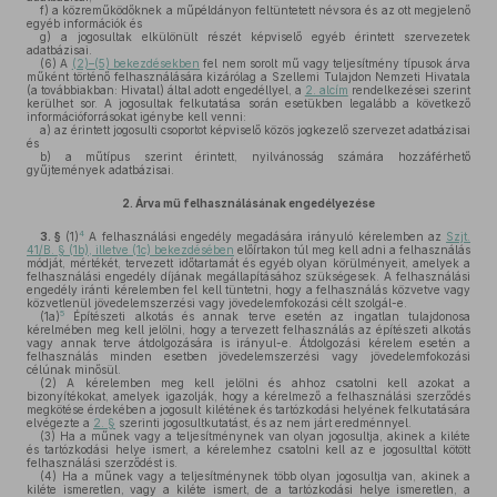
f)
a közreműködőknek a műpéldányon feltüntetett névsora és az ott megjelenő
egyéb információk és
g)
a jogosultak elkülönült részét képviselő egyéb érintett szervezetek
adatbázisai.
(6)
A
(2)–(5) bekezdésekben
fel nem sorolt mű vagy teljesítmény típusok árva
műként történő felhasználására kizárólag a Szellemi Tulajdon Nemzeti Hivatala
(a továbbiakban: Hivatal) által adott engedéllyel, a
2. alcím
rendelkezései szerint
kerülhet sor. A jogosultak felkutatása során esetükben legalább a következő
információforrásokat igénybe kell venni:
a)
az érintett jogosulti csoportot képviselő közös jogkezelő szervezet adatbázisai
és
b)
a műtípus szerint érintett, nyilvánosság számára hozzáférhető
gyűjtemények adatbázisai.
2.
Árva mű felhasználásának engedélyezése
4
3. §
(1)
A felhasználási engedély megadására irányuló kérelemben az
Szjt.
41/B. § (1b), illetve (1c) bekezdésében
előírtakon túl meg kell adni a felhasználás
módját, mértékét, tervezett időtartamát és egyéb olyan körülményeit, amelyek a
felhasználási engedély díjának megállapításához szükségesek. A felhasználási
engedély iránti kérelemben fel kell tüntetni, hogy a felhasználás közvetve vagy
közvetlenül jövedelemszerzési vagy jövedelemfokozási célt szolgál-e.
5
(1a)
Építészeti alkotás és annak terve esetén az ingatlan tulajdonosa
kérelmében meg kell jelölni, hogy a tervezett felhasználás az építészeti alkotás
vagy annak terve átdolgozására is irányul-e. Átdolgozási kérelem esetén a
felhasználás minden esetben jövedelemszerzési vagy jövedelemfokozási
célúnak minősül.
(2)
A kérelemben meg kell jelölni és ahhoz csatolni kell azokat a
bizonyítékokat, amelyek igazolják, hogy a kérelmező a felhasználási szerződés
megkötése érdekében a jogosult kilétének és tartózkodási helyének felkutatására
elvégezte a
2. §
szerinti jogosultkutatást, és az nem járt eredménnyel.
(3)
Ha a műnek vagy a teljesítménynek van olyan jogosultja, akinek a kiléte
és tartózkodási helye ismert, a kérelemhez csatolni kell az e jogosulttal kötött
felhasználási szerződést is.
(4)
Ha a műnek vagy a teljesítménynek több olyan jogosultja van, akinek a
kiléte ismeretlen, vagy a kiléte ismert, de a tartózkodási helye ismeretlen, a