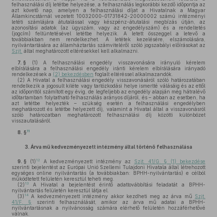
felhasználási díj letétbe helyezése, a felhasználás legkorábbi kezdő időpontja az
azt követő nap, amelyen a felhasználási díjat a Hivatalnak a Magyar
Államkincstárnál vezetett 10032000-01731842-20000002 számú intézményi
letéti számlájára átutalással vagy készpénz-átutalási megbízás útján, az
azonosítási adatok (az ügyszám, vagy az engedélyszám) és a rendeltetés
(jogcím) feltüntetésével letétbe helyezik. A letett összeggel a letevő a
továbbiakban nem rendelkezhet. A letétek kezelésére, elszámolására,
nyilvántartására az államháztartás számviteléről szóló jogszabályi előírásokat az
Szjt.
által meghatározott eltérésekkel kell alkalmazni.
7. §
(1)
A felhasználási engedély visszavonására irányuló kérelem
elbírálására a felhasználási engedély iránti kérelem elbírálására irányadó
rendelkezések a
(2) bekezdésben
foglalt eltéréssel alkalmazandók.
(2)
A Hivatal a felhasználási engedély visszavonásáról szóló határozatában
rendelkezik a jogosult kiléte vagy tartózkodási helye ismertté válásáig és az ettől
az időponttól számított egy évig, de legfeljebb az engedély alapján még hátralévő
időtartamban folytatható felhasználás arányos díjáról, és – abban az esetben, ha
azt letétbe helyezték – szükség esetén a felhasználási engedélyben
meghatározott és letétbe helyezett díj, valamint a Hivatal által a visszavonásról
szóló határozatban meghatározott felhasználási díj közötti különbözet
visszautalásáról.
11
8. §
3.
Árva mű kedvezményezett intézmény által történő felhasználása
12
9. §
(1)
A kedvezményezett intézmény az
Szjt. 41/G. § (1) bekezdése
szerinti bejelentést az Európai Unió Szellemi Tulajdoni Hivatala által létrehozott
egységes online nyilvántartás (a továbbiakban: BPHH-nyilvántartás) e célból
működtetett felületén keresztül teheti meg.
13
(2)
A Hivatal a bejelentést érintő adattovábbítási feladatát a BPHH-
nyilvántartás felületén keresztül látja el.
14
(3)
A kedvezményezett intézmény akkor kezdheti meg az árva mű
Szjt.
41/F. §
szerinti felhasználását, amikor az árva mű adatai a BPHH-
nyilvántartásnak a nyilvánosság számára elérhető felületén hozzáférhetővé
válnak.