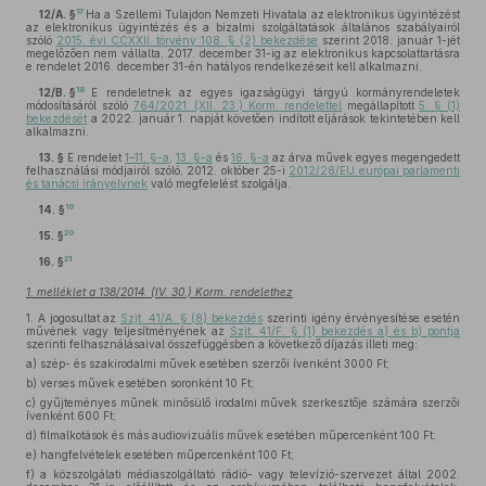
17
12/A. §
Ha a Szellemi Tulajdon Nemzeti Hivatala az elektronikus ügyintézést
az elektronikus ügyintézés és a bizalmi szolgáltatások általános szabályairól
szóló
2015. évi CCXXII. törvény 108. § (2) bekezdése
szerint 2018. január 1-jét
megelőzően nem vállalta, 2017. december 31-ig az elektronikus kapcsolattartásra
e rendelet 2016. december 31-én hatályos rendelkezéseit kell alkalmazni.
18
12/B. §
E rendeletnek az egyes igazságügyi tárgyú kormányrendeletek
módosításáról szóló
764/2021. (XII. 23.) Korm. rendelettel
megállapított
5. § (1)
bekezdését
a 2022. január 1. napját követően indított eljárások tekintetében kell
alkalmazni.
13. §
E rendelet
1–11. §-a
,
13. §-a
és
16. §-a
az árva művek egyes megengedett
felhasználási módjairól szóló, 2012. október 25-i
2012/28/EU európai parlamenti
és tanácsi irányelvnek
való megfelelést szolgálja.
19
14. §
20
15. §
21
16. §
1. melléklet a 138/2014. (IV. 30.) Korm. rendelethez
1.
A jogosultat az
Szjt. 41/A. § (8) bekezdés
szerinti igény érvényesítése esetén
művének vagy teljesítményének az
Szjt. 41/F. § (1) bekezdés a) és b) pontja
szerinti felhasználásaival összefüggésben a következő díjazás illeti meg:
a)
szép- és szakirodalmi művek esetében szerzői ívenként 3000 Ft;
b)
verses művek esetében soronként 10 Ft;
c)
gyűjteményes műnek minősülő irodalmi művek szerkesztője számára szerzői
ívenként 600 Ft;
d)
filmalkotások és más audiovizuális művek esetében műpercenként 100 Ft;
e)
hangfelvételek esetében műpercenként 100 Ft;
f)
a közszolgálati médiaszolgáltató rádió- vagy televízió-szervezet által 2002.