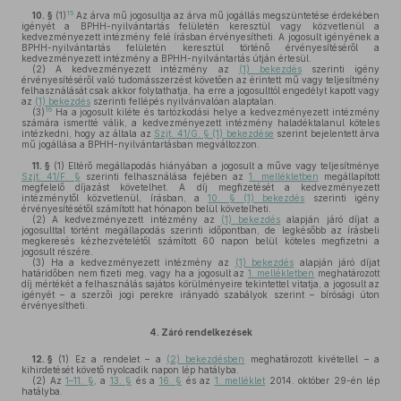
15
10. §
(1)
Az árva mű jogosultja az árva mű jogállás megszüntetése érdekében
igényét a BPHH-nyilvántartás felületén keresztül vagy közvetlenül a
kedvezményezett intézmény felé írásban érvényesítheti. A jogosult igényének a
BPHH-nyilvántartás felületén keresztül történő érvényesítéséről a
kedvezményezett intézmény a BPHH-nyilvántartás útján értesül.
(2)
A kedvezményezett intézmény az
(1) bekezdés
szerinti igény
érvényesítéséről való tudomásszerzést követően az érintett mű vagy teljesítmény
felhasználását csak akkor folytathatja, ha erre a jogosulttól engedélyt kapott vagy
az
(1) bekezdés
szerinti fellépés nyilvánvalóan alaptalan.
16
(3)
Ha a jogosult kiléte és tartózkodási helye a kedvezményezett intézmény
számára ismertté válik, a kedvezményezett intézmény haladéktalanul köteles
intézkedni, hogy az általa az
Szjt. 41/G. § (1) bekezdése
szerint bejelentett árva
mű jogállása a BPHH-nyilvántartásban megváltozzon.
11. §
(1)
Eltérő megállapodás hiányában a jogosult a műve vagy teljesítménye
Szjt. 41/F. §
szerinti felhasználása fejében az
1. mellékletben
megállapított
megfelelő díjazást követelhet. A díj megfizetését a kedvezményezett
intézménytől közvetlenül, írásban, a
10. § (1) bekezdés
szerinti igény
érvényesítésétől számított hat hónapon belül követelheti.
(2)
A kedvezményezett intézmény az
(1) bekezdés
alapján járó díjat a
jogosulttal történt megállapodás szerinti időpontban, de legkésőbb az írásbeli
megkeresés kézhezvételétől számított 60 napon belül köteles megfizetni a
jogosult részére.
(3)
Ha a kedvezményezett intézmény az
(1) bekezdés
alapján járó díjat
határidőben nem fizeti meg, vagy ha a jogosult az
1. mellékletben
meghatározott
díj mértékét a felhasználás sajátos körülményeire tekintettel vitatja, a jogosult az
igényét – a szerzői jogi perekre irányadó szabályok szerint – bírósági úton
érvényesítheti.
4.
Záró rendelkezések
12. §
(1)
Ez a rendelet – a
(2) bekezdésben
meghatározott kivétellel – a
kihirdetését követő nyolcadik napon lép hatályba.
(2)
Az
1–11. §
, a
13. §
és a
16. §
és az
1. melléklet
2014. október 29-én lép
hatályba.