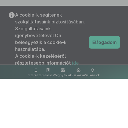
A cookie-k segítenek
szolgáltatásaink biztosításában.
Szolgáltatásaink
igénybevételével Ön
beleegyezik a cookie-k
Elfogadom
használatába.
A cookie-k kezeléséről
részletesebb információt
ide
kattintva olvashat.
Szerkezet
Keresés
Megnyitottak
Eszköztár
Változások