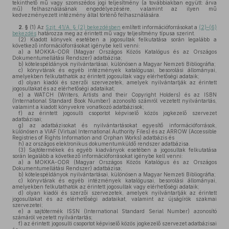
tekinthető mű vagy szomszédos jogi teljesítmény (a továbbiakban együtt: árva
mű) felhasználásának engedélyezésére, valamint az ilyen mű
kedvezményezett intézmény által történő felhasználására.
2. §
(1)
Az
Szjt. 41/A. § (2) bekezdésben
említett információforrásokat a
(2)–(6)
bekezdés
határozza meg az érintett mű vagy teljesítmény típusa szerint.
(2)
Kiadott könyvek esetében a jogosultak felkutatása során legalább a
következő információforrásokat igénybe kell venni:
a)
a MOKKA-ODR (Magyar Országos Közös Katalógus és az Országos
Dokumentumellátási Rendszer) adatbázisa;
b)
kötelespéldányok nyilvántartásai, különösen a Magyar Nemzeti Bibliográfia;
c)
könyvtárak és egyéb intézmények katalógusai, besorolási állományai,
amelyekben felkutathatók az érintett jogosultak vagy elérhetőségi adataik;
d)
olyan kiadói és szerzői szervezetek, amelyek nyilvántartják az érintett
jogosultakat és az elérhetőségi adataikat;
e)
a WATCH (Writers, Artists and their Copyright Holders) és az ISBN
(International Standard Book Number) azonosító számról vezetett nyilvántartás,
valamint a kiadott könyvekre vonatkozó adatbázisok;
f)
az érintett jogosulti csoportot képviselő közös jogkezelő szervezet
adatbázisai;
g)
az adatbázisokat és nyilvántartásokat egyesítő információforrások,
különösen a VIAF (Virtual International Authority Files) és az ARROW (Accessible
Registries of Rights Information and Orphan Works) adatbázis és
h)
az országos elektronikus dokumentumküldő rendszer adatbázisa.
(3)
Sajtótermékek és egyéb kiadványok esetében a jogosultak felkutatása
során legalább a következő információforrásokat igénybe kell venni:
a)
a MOKKA-ODR (Magyar Országos Közös Katalógus és az Országos
Dokumentumellátási Rendszer) adatbázisa;
b)
kötelespéldányok nyilvántartásai, különösen a Magyar Nemzeti Bibliográfia;
c)
könyvtárak és egyéb intézmények katalógusai, besorolási állományai,
amelyekben felkutathatók az érintett jogosultak vagy elérhetőségi adataik;
d)
olyan kiadói és szerzői szervezetek, amelyek nyilvántartják az érintett
jogosultakat és az elérhetőségi adataikat, valamint az újságírók szakmai
szervezetei;
e)
a sajtótermék ISSN (International Standard Serial Number) azonosító
számáról vezetett nyilvántartás;
f)
az érintett jogosulti csoportot képviselő közös jogkezelő szervezet adatbázisai