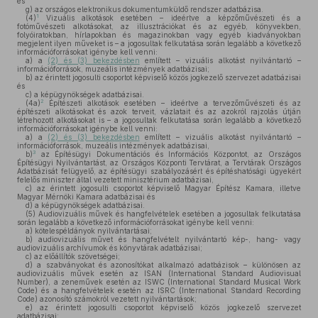
és
g)
az országos elektronikus dokumentumküldő rendszer adatbázisa.
1
(4)
Vizuális alkotások esetében – ideértve a képzőművészeti és a
fotóművészeti alkotásokat, az illusztrációkat és az egyéb, könyvekben,
folyóiratokban, hírlapokban és magazinokban vagy egyéb kiadványokban
megjelent ilyen műveket is – a jogosultak felkutatása során legalább a következő
információforrásokat igénybe kell venni:
a)
a
(2) és (3) bekezdésben
említett – vizuális alkotást nyilvántartó –
információforrások, muzeális intézmények adatbázisai;
b)
az érintett jogosulti csoportot képviselő közös jogkezelő szervezet adatbázisai
és
c)
a képügynökségek adatbázisai.
2
(4a)
Építészeti alkotások esetében – ideértve a tervezőművészeti és az
építészeti alkotásokat és azok terveit, vázlatait és az azokról rajzolás útján
létrehozott alkotásokat is – a jogosultak felkutatása során legalább a következő
információforrásokat igénybe kell venni:
a)
a
(2) és (3) bekezdésben
említett – vizuális alkotást nyilvántartó –
információforrások, muzeális intézmények adatbázisai,
3
b)
az Építésügyi Dokumentációs és Információs Központot, az Országos
Építésügyi Nyilvántartást, az Országos Központi Tervtárat, a Tervtárak Országos
Adatbázisát felügyelő, az építésügyi szabályozásért és építéshatósági ügyekért
felelős miniszter által vezetett minisztérium adatbázisai,
c)
az érintett jogosulti csoportot képviselő Magyar Építész Kamara, illetve
Magyar Mérnöki Kamara adatbázisai és
d)
a képügynökségek adatbázisai.
(5)
Audiovizuális művek és hangfelvételek esetében a jogosultak felkutatása
során legalább a következő információforrásokat igénybe kell venni:
a)
kötelespéldányok nyilvántartásai;
b)
audiovizuális művet és hangfelvételt nyilvántartó kép-, hang- vagy
audiovizuális archívumok és könyvtárak adatbázisai;
c)
az előállítók szövetségei;
d)
a szabványokat és azonosítókat alkalmazó adatbázisok – különösen az
audiovizuális művek esetén az ISAN (International Standard Audiovisual
Number), a zeneművek esetén az ISWC (International Standard Musical Work
Code) és a hangfelvételek esetén az ISRC (International Standard Recording
Code) azonosító számokról vezetett nyilvántartások;
e)
az érintett jogosulti csoportot képviselő közös jogkezelő szervezet
adatbázisai;