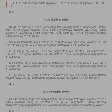
1
2. §
Az adó mértéke adótárgyanként, illetve lakásbérleti jogonként 8.000.-
Ft.
3. §
Az adókedvezmény
(1)
Az az adóalany, aki a községben több adótárgynak a tulajdonosa, illetve
több bérleti jogviszonyban bérlő, csak egyadótárgy (bérleti jogviszony) után
köteles a kommunális adót megfizetni, több adótárgy (bérleti jogviszony) után
adómentességben részesül.
(2)
A kommunális adó kivetése és befizetése alól mentesül valamennyi 70
éven felüli egyedülálló, aki a községben adótárgynak a tulajdonosa.
(3)
A kommunális adó 50 %-ának megfizetése alól mentesül az a házaspár,
aki közül az egyik betöltötte a 70 életévét és a községben adótárgynak a
tulajdonosa.
(4)
A kommunális adó kivetése és befizetése alól mentesül az a 18 éven aluli
kiskorú aki, jövedelemmel nem rendelkezik és a községben adótárgynak a
tulajdonosa.
(5)
A kommunális adó kivetése és befizetése alól mentesül a beépítetlen
terület művelési ágú belterületi ingatlan, melyen felépítmény nem található.
4. §
Az adó megfizetése
Az adózónak a magánszemélyek kommunális adóját két egyenlő részletben az
adóév március 16-ig és szeptember 15-ig kell megfizetni Damak Község
Önkormányzat magánszemélyek kommunális adója beszedési számlája javára.
5. §