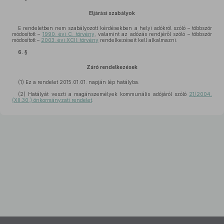
Eljárási szabályok
E rendeletben nem szabályozott kérdésekben a helyi adókról szóló – többször
módosított –
1990. évi C. törvény
, valamint az adózás rendjéről szóló – többször
módosított –
2003. évi XCII. törvény
rendelkezéseit kell alkalmazni.
6. §
Záró rendelkezések
(1)
Ez a rendelet 2015.01.01. napján lép hatályba.
(2)
Hatályát veszti a magánszemélyek kommunális adójáról szóló
21/2004.
(XII.30.) önkormányzati rendelet
.