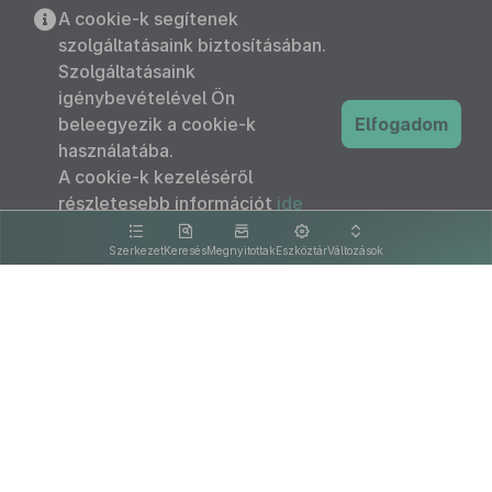
A cookie-k segítenek
szolgáltatásaink biztosításában.
Szolgáltatásaink
igénybevételével Ön
beleegyezik a cookie-k
Elfogadom
használatába.
A cookie-k kezeléséről
részletesebb információt
ide
kattintva olvashat.
Szerkezet
Keresés
Megnyitottak
Eszköztár
Változások