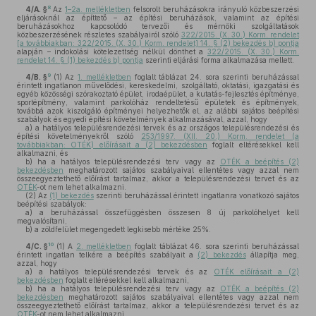
8
4/A. §
Az
1–2a. mellékletben
felsorolt beruházásokra irányuló közbeszerzési
eljárásoknál az építtető – az építési beruházások, valamint az építési
beruházásokhoz kapcsolódó tervezői és mérnöki szolgáltatások
közbeszerzésének részletes szabályairól szóló
322/2015. (X. 30.) Korm. rendelet
[a továbbiakban: 322/2015. (X. 30.) Korm. rendelet] 14. § (2) bekezdés b) pontja
alapján – indokolási kötelezettség nélkül dönthet a
322/2015. (X. 30.) Korm.
rendelet 14. § (1) bekezdés b) pontja
szerinti eljárási forma alkalmazása mellett.
9
4/B. §
(1)
Az
1. mellékletben
foglalt táblázat 24. sora szerinti beruházással
érintett ingatlanon művelődési, kereskedelmi, szolgáltató, oktatási, igazgatási és
egyéb közösségi szórakoztató épület, irodaépület, a kutatás-fejlesztés építménye,
sportépítmény, valamint parkolóház rendeltetésű épületek és építmények,
továbbá azok kiszolgáló építményei helyezhetők el, az alábbi sajátos beépítési
szabályok és egyedi építési követelmények alkalmazásával, azzal, hogy
a)
a hatályos településrendezési tervek és az országos településrendezési és
építési követelményekről szóló
253/1997. (XII. 20.) Korm. rendelet (a
továbbiakban: OTÉK) előírásait a (2) bekezdésben
foglalt eltérésekkel kell
alkalmazni, és
b)
ha a hatályos településrendezési terv vagy az
OTÉK a beépítés (2)
bekezdésben
meghatározott sajátos szabályaival ellentétes vagy azzal nem
összeegyeztethető előírást tartalmaz, akkor a településrendezési tervet és az
OTÉK
-ot nem lehet alkalmazni.
(2)
Az
(1) bekezdés
szerinti beruházással érintett ingatlanra vonatkozó sajátos
beépítési szabályok:
a)
a beruházással összefüggésben összesen 8 új parkolóhelyet kell
megvalósítani,
b)
a zöldfelület megengedett legkisebb mértéke 25%.
10
4/C. §
(1)
A
2. mellékletben
foglalt táblázat 46. sora szerinti beruházással
érintett ingatlan telkére a beépítés szabályait a
(2) bekezdés
állapítja meg,
azzal, hogy
a)
a hatályos településrendezési tervek és az
OTÉK előírásait a (2)
bekezdésben
foglalt eltérésekkel kell alkalmazni,
b)
ha a hatályos településrendezési terv vagy az
OTÉK a beépítés (2)
bekezdésben
meghatározott sajátos szabályaival ellentétes vagy azzal nem
összeegyeztethető előírást tartalmaz, akkor a településrendezési tervet és az
OTÉK
-ot nem lehet alkalmazni.