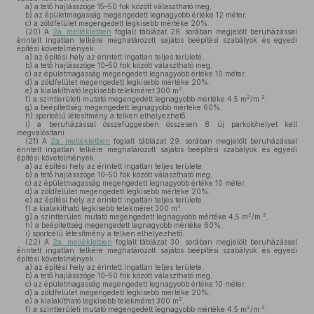
a)
a tető hajlásszöge 15–50 fok között választható meg,
b)
az épületmagasság megengedett legnagyobb értéke 12 méter,
c)
a zöldfelület megengedett legkisebb mértéke 20%.
(20)
A
2a. mellékletben
foglalt táblázat 28. sorában megjelölt beruházással
érintett ingatlan telkére meghatározott sajátos beépítési szabályok és egyedi
építési követelmények:
a)
az építési hely az érintett ingatlan teljes területe,
b)
a tető hajlásszöge 10–50 fok között választható meg,
c)
az épületmagasság megengedett legnagyobb értéke 10 méter,
d)
a zöldfelület megengedett legkisebb mértéke 20%,
2
e)
a kialakítható legkisebb telekméret 300 m
,
2
2
f)
a szintterületi mutató megengedett legnagyobb mértéke 4,5 m
/m
,
g)
a beépítettség megengedett legnagyobb mértéke 60%,
h)
sportcélú létesítmény a telken elhelyezhető,
i)
a beruházással összefüggésben összesen 8 új parkolóhelyet kell
megvalósítani.
(21)
A
2a. mellékletben
foglalt táblázat 29. sorában megjelölt beruházással
érintett ingatlan telkére meghatározott sajátos beépítési szabályok és egyedi
építési követelmények:
a)
az építési hely az érintett ingatlan teljes területe,
b)
a tető hajlásszöge 10–50 fok között választható meg,
c)
az épületmagasság megengedett legnagyobb értéke 10 méter,
d)
a zöldfelület megengedett legkisebb mértéke 20%,
e)
az építési hely az érintett ingatlan teljes területe,
2
f)
a kialakítható legkisebb telekméret 300 m
,
2
2
g)
a szintterületi mutató megengedett legnagyobb mértéke 4,5 m
/m
,
h)
a beépítettség megengedett legnagyobb mértéke 60%,
i)
sportcélú létesítmény a telken elhelyezhető.
(22)
A
2a. mellékletben
foglalt táblázat 30. sorában megjelölt beruházással
érintett ingatlan telkére meghatározott sajátos beépítési szabályok és egyedi
építési követelmények:
a)
az építési hely az érintett ingatlan teljes területe,
b)
a tető hajlásszöge 10–50 fok között választható meg,
c)
az épületmagasság megengedett legnagyobb értéke 10 méter,
d)
a zöldfelület megengedett legkisebb mértéke 20%,
2
e)
a kialakítható legkisebb telekméret 300 m
,
2
2
f)
a szintterületi mutató megengedett legnagyobb mértéke 4,5 m
/m
,