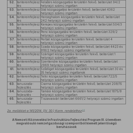
52.
tanteremfejlesz
Felsőörs közigazgatási területén fekvő, belterület 94/2
tés
helyrajzi számú ingatlan
53.
tanteremfejlesz
Göd közigazgatási területén fekvő, belterület 4362
tés
helyrajzi számú ingatlan
54.
tanteremfejlesz
Herceghalom közigazgatási területén fekvő, belterület
tés
242 helyrajzi számú ingatlan
55.
tanteremfejlesz
Kerepes közigazgatási területén fekvő, belterület 504/3
tés
helyrajzi számú ingatlan
56.
tanteremfejlesz
Penc közigazgatási területén fekvő, belterület 329/2
tés
helyrajzi számú ingatlan
57.
tanteremfejlesz
Perbál közigazgatási területén fekvő, belterület 4
tés
helyrajzi számú ingatlan
58.
tanteremfejlesz
Szada közigazgatási területén fekvő, belterület 4423 és
tés
918/2 helyrajzi számú ingatlanok
59.
tanteremfejlesz
Szárliget közigazgatási területén fekvő, belterület 1
tés
helyrajzi számú ingatlan
60.
tanteremfejlesz
Szentendre közigazgatási területén fekvő, belterület
tés
2969 helyrajzi számú ingatlan
61.
tanteremfejlesz
Sződliget közigazgatási területén fekvő, belterület 30 és
tés
35 helyrajzi számú ingatlanok
62.
tanteremfejlesz
Telki közigazgatási területén fekvő, belterület 722/5
tés
helyrajzi számú ingatlan
63.
tanuszoda-
Csorna közigazgatási területén fekvő, belterület 208/15
fejlesztés
helyrajzi számú ingatlan
64.
tanuszoda-
Tamási közigazgatási területén fekvő, belterület 1875/8
fejlesztés
helyrajzi számú ingatlan
65.
tanuszoda-
Tiszavasvári belterület 6661/2 helyrajzi számú ingatlan
fejlesztés
23
2a. melléklet a 141/2014. (IV. 30.) Korm. rendelethez
A Nemzeti Köznevelési Infrastruktúra Fejlesztési Program III. ütemében
megvalósuló nemzetgazdasági szempontból kiemelt jelentőségű
beruházások