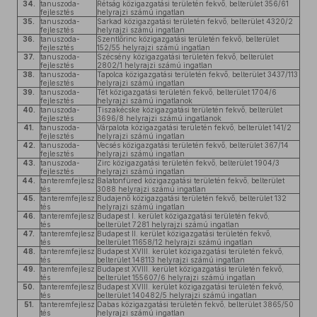
34.
tanuszoda-
Rétság közigazgatási területén fekvő, belterület 356/61
fejlesztés
helyrajzi számú ingatlan
35.
tanuszoda-
Sarkad közigazgatási területén fekvő, belterület 4320/2
fejlesztés
helyrajzi számú ingatlan
36.
tanuszoda-
Szentlőrinc közigazgatási területén fekvő, belterület
fejlesztés
152/55 helyrajzi számú ingatlan
37.
tanuszoda-
Szécsény közigazgatási területén fekvő, belterület
fejlesztés
2802/1 helyrajzi számú ingatlan
38.
tanuszoda-
Tapolca közigazgatási területén fekvő, belterület 3437/113
fejlesztés
helyrajzi számú ingatlan
39.
tanuszoda-
Tét közigazgatási területén fekvő, belterület 1704/6
fejlesztés
helyrajzi számú ingatlanok
40.
tanuszoda-
Tiszakécske közigazgatási területén fekvő, belterület
fejlesztés
3696/8 helyrajzi számú ingatlanok
41.
tanuszoda-
Várpalota közigazgatási területén fekvő, belterület 141/2
fejlesztés
helyrajzi számú ingatlan
42.
tanuszoda-
Vecsés közigazgatási területén fekvő, belterület 367/14
fejlesztés
helyrajzi számú ingatlan
43.
tanuszoda-
Zirc közigazgatási területén fekvő, belterület 1904/3
fejlesztés
helyrajzi számú ingatlan
44.
tanteremfejlesz
Balatonfüred közigazgatási területén fekvő, belterület
tés
3088 helyrajzi számú ingatlan
45.
tanteremfejlesz
Budajenő közigazgatási területén fekvő, belterület 132
tés
helyrajzi számú ingatlan
46.
tanteremfejlesz
Budapest I. kerület közigazgatási területén fekvő,
tés
belterület 7281 helyrajzi számú ingatlan
47.
tanteremfejlesz
Budapest II. kerület közigazgatási területén fekvő,
tés
belterület 11658/12 helyrajzi számú ingatlan
48.
tanteremfejlesz
Budapest XVIII. kerület közigazgatási területén fekvő,
tés
belterület 148113 helyrajzi számú ingatlan
49.
tanteremfejlesz
Budapest XVIII. kerület közigazgatási területén fekvő,
tés
belterület 155607/6 helyrajzi számú ingatlan
50.
tanteremfejlesz
Budapest XVIII. kerület közigazgatási területén fekvő,
tés
belterület 140482/5 helyrajzi számú ingatlan
51.
tanteremfejlesz
Dabas közigazgatási területén fekvő, belterület 3865/50
tés
helyrajzi számú ingatlan