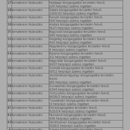
27
tornaterem-fejlesztés
Hejőpapi közigazgatási területén fekvő,
.
230 helyrajzi számú ingatlan
28
tornaterem-fejlesztés
Dabas közigazgatási területén fekvő,
.
2256/32 helyrajzi számú ingatlan
29
tornaterem-fejlesztés
Konyár közigazgatási területén fekvő,
.
589 helyrajzi számú ingatlan
30
tornaterem-fejlesztés
Andocs közigazgatási területén fekvő,
.
162/1 helyrajzi számú ingatlan
31.
tornaterem-fejlesztés
Bogyiszló közigazgatási területén fekvő,
490 helyrajzi számú ingatlan
32
tornaterem-fejlesztés
Görgeteg közigazgatási területén fekvő,
.
440 helyrajzi számú ingatlan
33
tornaterem-fejlesztés
Nagyberény közigazgatási területén fekvő,
.
4 helyrajzi számú ingatlan
34
tornaterem-fejlesztés
Báránd közigazgatási területén fekvő,
.
3/2 helyrajzi számú ingatlan
35
tornaterem-fejlesztés
Nagyrábé közigazgatási területén fekvő,
.
943/1 helyrajzi számú ingatlan
36
tornaterem-fejlesztés
Szomód közigazgatási területén fekvő,
.
561/2 helyrajzi számú ingatlan
37
tornaterem-fejlesztés
Jászfelsőszentgyörgy közigazgatási területén
.
fekvő,
655 helyrajzi számú ingatlan
38
tornaterem-fejlesztés
Dunaalmás közigazgatási területén fekvő,
.
4264 helyrajzi számú ingatlan
39
tornaterem-fejlesztés
Zichyújfalu közigazgatási területén fekvő,
.
8638/2 helyrajzi számú ingatlan
40
tornaterem-fejlesztés
Tiszatarján közigazgatási területén fekvő,
.
12 helyrajzi számú ingatlan
41.
tornaterem-fejlesztés
Érd közigazgatási területén fekvő,
15253/4 helyrajzi számú ingatlan
42
tornaterem-fejlesztés
Pázmánd közigazgatási területén fekvő,
.
496 helyrajzi számú ingatlan
43
tornaterem-fejlesztés
Sárrétudvari közigazgatási területén fekvő,
.
1038/2 helyrajzi számú ingatlan
4
tornaterem-fejlesztés
Szerep közigazgatási területén fekvő,