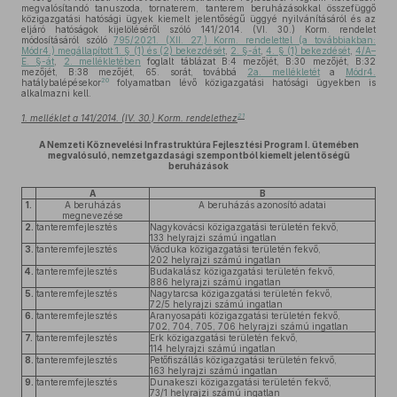
megvalósítandó tanuszoda, tornaterem, tanterem beruházásokkal összefüggő
közigazgatási hatósági ügyek kiemelt jelentőségű üggyé nyilvánításáról és az
eljáró hatóságok kijelöléséről szóló 141/2014. (VI. 30.) Korm. rendelet
módosításáról szóló
795/2021. (XII. 27.) Korm. rendelettel (a továbbiakban:
Módr4.) megállapított 1. § (1) és (2) bekezdését
,
2. §-át
,
4. § (1) bekezdését
,
4/A–
E. §-át
,
2. mellékletében
foglalt táblázat B:4 mezőjét, B:30 mezőjét, B:32
mezőjét, B:38 mezőjét, 65. sorát, továbbá
2a. mellékletét
a
Módr4.
20
hatálybalépésekor
folyamatban lévő közigazgatási hatósági ügyekben is
alkalmazni kell.
21
1. melléklet a 141/2014. (IV. 30.) Korm. rendelethez
A Nemzeti Köznevelési Infrastruktúra Fejlesztési Program I. ütemében
megvalósuló, nemzetgazdasági szempontból kiemelt jelentőségű
beruházások
A
B
1.
A beruházás
A beruházás azonosító adatai
megnevezése
2.
tanteremfejlesztés
Nagykovácsi közigazgatási területén fekvő,
133 helyrajzi számú ingatlan
3.
tanteremfejlesztés
Vácduka közigazgatási területén fekvő,
202 helyrajzi számú ingatlan
4.
tanteremfejlesztés
Budakalász közigazgatási területén fekvő,
886 helyrajzi számú ingatlan
5.
tanteremfejlesztés
Nagytarcsa közigazgatási területén fekvő,
72/5 helyrajzi számú ingatlan
6.
tanteremfejlesztés
Aranyosapáti közigazgatási területén fekvő,
702, 704, 705, 706 helyrajzi számú ingatlan
7.
tanteremfejlesztés
Erk közigazgatási területén fekvő,
114 helyrajzi számú ingatlan
8.
tanteremfejlesztés
Petőfiszállás közigazgatási területén fekvő,
163 helyrajzi számú ingatlan
9.
tanteremfejlesztés
Dunakeszi közigazgatási területén fekvő,
73/1 helyrajzi számú ingatlan