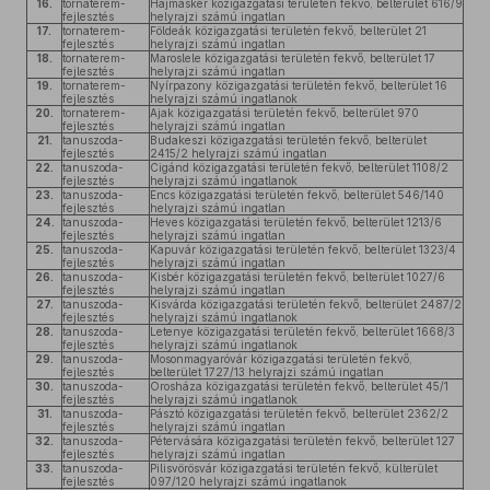
16.
tornaterem-
Hajmáskér közigazgatási területén fekvő, belterület 616/9
fejlesztés
helyrajzi számú ingatlan
17.
tornaterem-
Földeák közigazgatási területén fekvő, belterület 21
fejlesztés
helyrajzi számú ingatlan
18.
tornaterem-
Maroslele közigazgatási területén fekvő, belterület 17
fejlesztés
helyrajzi számú ingatlan
19.
tornaterem-
Nyírpazony közigazgatási területén fekvő, belterület 16
fejlesztés
helyrajzi számú ingatlanok
20.
tornaterem-
Ajak közigazgatási területén fekvő, belterület 970
fejlesztés
helyrajzi számú ingatlan
21.
tanuszoda-
Budakeszi közigazgatási területén fekvő, belterület
fejlesztés
2415/2 helyrajzi számú ingatlan
22.
tanuszoda-
Cigánd közigazgatási területén fekvő, belterület 1108/2
fejlesztés
helyrajzi számú ingatlanok
23.
tanuszoda-
Encs közigazgatási területén fekvő, belterület 546/140
fejlesztés
helyrajzi számú ingatlan
24.
tanuszoda-
Heves közigazgatási területén fekvő, belterület 1213/6
fejlesztés
helyrajzi számú ingatlan
25.
tanuszoda-
Kapuvár közigazgatási területén fekvő, belterület 1323/4
fejlesztés
helyrajzi számú ingatlan
26.
tanuszoda-
Kisbér közigazgatási területén fekvő, belterület 1027/6
fejlesztés
helyrajzi számú ingatlan
27.
tanuszoda-
Kisvárda közigazgatási területén fekvő, belterület 2487/2
fejlesztés
helyrajzi számú ingatlanok
28.
tanuszoda-
Letenye közigazgatási területén fekvő, belterület 1668/3
fejlesztés
helyrajzi számú ingatlanok
29.
tanuszoda-
Mosonmagyaróvár közigazgatási területén fekvő,
fejlesztés
belterület 1727/13 helyrajzi számú ingatlan
30.
tanuszoda-
Orosháza közigazgatási területén fekvő, belterület 45/1
fejlesztés
helyrajzi számú ingatlanok
31.
tanuszoda-
Pásztó közigazgatási területén fekvő, belterület 2362/2
fejlesztés
helyrajzi számú ingatlan
32.
tanuszoda-
Pétervására közigazgatási területén fekvő, belterület 127
fejlesztés
helyrajzi számú ingatlan
33.
tanuszoda-
Pilisvörösvár közigazgatási területén fekvő, külterület
fejlesztés
097/120 helyrajzi számú ingatlanok