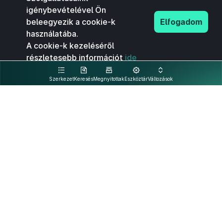
igénybevételével Ön
beleegyezik a cookie-k
Elfogadom
használatába.
A cookie-k kezeléséről
részletesebb információt
ide
kattintva olvashat.
Szerkezet
Keresés
Megnyitottak
Eszköztár
Változások