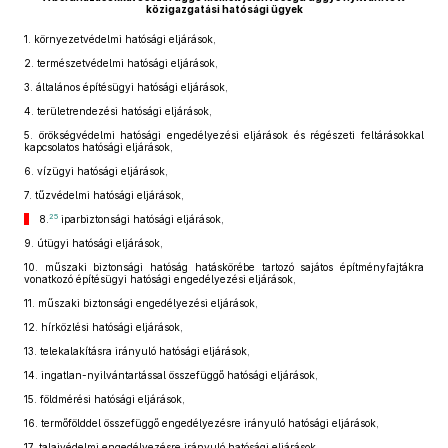
közigazgatási hatósági ügyek
1.
környezetvédelmi hatósági eljárások,
2.
természetvédelmi hatósági eljárások,
3.
általános építésügyi hatósági eljárások,
4.
területrendezési hatósági eljárások,
5.
örökségvédelmi hatósági engedélyezési eljárások és régészeti feltárásokkal
kapcsolatos hatósági eljárások,
6.
vízügyi hatósági eljárások,
7.
tűzvédelmi hatósági eljárások,
25
8.
iparbiztonsági hatósági eljárások,
9.
útügyi hatósági eljárások,
10.
műszaki biztonsági hatóság hatáskörébe tartozó sajátos építményfajtákra
vonatkozó építésügyi hatósági engedélyezési eljárások,
11.
műszaki biztonsági engedélyezési eljárások,
12.
hírközlési hatósági eljárások,
13.
telekalakításra irányuló hatósági eljárások,
14.
ingatlan-nyilvántartással összefüggő hatósági eljárások,
15.
földmérési hatósági eljárások,
16.
termőfölddel összefüggő engedélyezésre irányuló hatósági eljárások,
17.
talajvédelmi engedélyezésre irányuló hatósági eljárások,