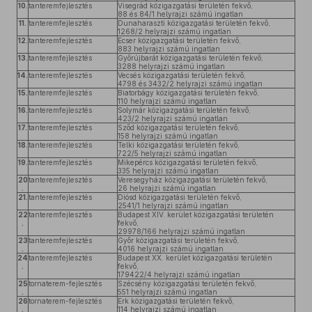
10.
tanteremfejlesztés
Visegrád közigazgatási területén fekvő,
88 és 84/1 helyrajzi számú ingatlan
11.
tanteremfejlesztés
Dunaharaszti közigazgatási területén fekvő,
1268/2 helyrajzi számú ingatlan
12.
tanteremfejlesztés
Ecser közigazgatási területén fekvő,
883 helyrajzi számú ingatlan
13.
tanteremfejlesztés
Győrújbarát közigazgatási területén fekvő,
3288 helyrajzi számú ingatlan
14.
tanteremfejlesztés
Vecsés közigazgatási területén fekvő,
4798 és 3432/2 helyrajzi számú ingatlan
15.
tanteremfejlesztés
Biatorbágy közigazgatási területén fekvő,
110 helyrajzi számú ingatlan
16.
tanteremfejlesztés
Solymár közigazgatási területén fekvő,
423/2 helyrajzi számú ingatlan
17.
tanteremfejlesztés
Sződ közigazgatási területén fekvő,
158 helyrajzi számú ingatlan
18.
tanteremfejlesztés
Telki közigazgatási területén fekvő,
722/5 helyrajzi számú ingatlan
19.
tanteremfejlesztés
Mikepércs közigazgatási területén fekvő,
335 helyrajzi számú ingatlan
20
tanteremfejlesztés
Veresegyház közigazgatási területén fekvő,
.
26 helyrajzi számú ingatlan
21.
tanteremfejlesztés
Diósd közigazgatási területén fekvő,
2541/1 helyrajzi számú ingatlan
22
tanteremfejlesztés
Budapest XIV. kerület közigazgatási területén
.
fekvő,
29978/166 helyrajzi számú ingatlan
23
tanteremfejlesztés
Győr közigazgatási területén fekvő,
.
4016 helyrajzi számú ingatlan
24
tanteremfejlesztés
Budapest XX. kerület közigazgatási területén
.
fekvő,
179422/4 helyrajzi számú ingatlan
25
tornaterem-fejlesztés
Szécsény közigazgatási területén fekvő,
.
551 helyrajzi számú ingatlan
26
tornaterem-fejlesztés
Erk közigazgatási területén fekvő,
.
114 helyrajzi számú ingatlan