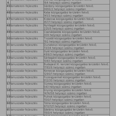
4.
164 helyrajzi számú ingatlan
45
tornaterem-fejlesztés
Gárdony közigazgatási területén fekvő,
.
3655/2 helyrajzi számú ingatlan
46
tornaterem-fejlesztés
Kaba közigazgatási területén fekvő,
.
141/3 helyrajzi számú ingatlan
47
tornaterem-fejlesztés
Kistarcsa közigazgatási területén fekvő,
.
357/1 helyrajzi számú ingatlan
48
tornaterem-fejlesztés
Nyírbogát közigazgatási területén fekvő,
.
225/5 helyrajzi számú ingatlan
49
tornaterem-fejlesztés
Csanádpalota közigazgatási területén fekvő,
.
309 helyrajzi számú ingatlan
50
tornaterem-fejlesztés
Tiszabő közigazgatási területén fekvő,
.
192 helyrajzi számú ingatlan
51.
tanuszoda-fejlesztés
Dunakeszi közigazgatási területén fekvő,
73/34 helyrajzi számú ingatlan
52
tanuszoda-fejlesztés
Gyál közigazgatási területén fekvő,
.
499/3 helyrajzi számú ingatlan
53
tanuszoda-fejlesztés
Sárbogárd közigazgatási területén fekvő,
.
1083 helyrajzi számú ingatlan
54
tanuszoda-fejlesztés
Budapest XI. kerület közigazgatási területén fekvő,
.
1783/6 helyrajzi számú ingatlan
55
tanuszoda-fejlesztés
Kemecse közigazgatási területén fekvő,
.
1290/1 helyrajzi számú ingatlan
56
tanuszoda-fejlesztés
Füzesgyarmat közigazgatási területén fekvő,
.
512/30 helyrajzi számú ingatlan
57
tanuszoda-fejlesztés
Sümeg közigazgatási területén fekvő,
.
543 helyrajzi számú ingatlan
58
tanuszoda-fejlesztés
Enying közigazgatási területén fekvő,
.
1474/58 helyrajzi számú ingatlan
59
tanuszoda-fejlesztés
Putnok közigazgatási területén fekvő,
.
1130/1 helyrajzi számú ingatlan
60
tanuszoda-fejlesztés
Tolna közigazgatási területén fekvő,
.
970/121 helyrajzi számú ingatlan
61.
tanuszoda-fejlesztés
Edelény közigazgatási területén fekvő,
1193/4 helyrajzi számú ingatlan