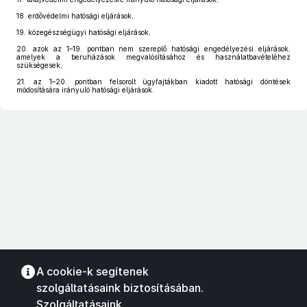
18.
erdővédelmi hatósági eljárások,
19.
közegészségügyi hatósági eljárások,
20.
azok az 1–19. pontban nem szereplő hatósági engedélyezési eljárások,
amelyek a beruházások megvalósításához és használatbavételéhez
szükségesek,
21.
az 1–20. pontban felsorolt ügyfajtákban kiadott hatósági döntések
módosítására irányuló hatósági eljárások.
A cookie-k segítenek
szolgáltatásaink biztosításában.
Szolgáltatásaink