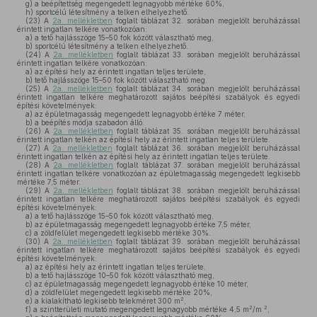
g)
a beépítettség megengedett legnagyobb mértéke 60%,
h)
sportcélú létesítmény a telken elhelyezhető.
(23)
A
2a. mellékletben
foglalt táblázat 32. sorában megjelölt beruházással
érintett ingatlan telkére vonatkozóan:
a)
a tető hajlásszöge 15–50 fok között választható meg,
b)
sportcélú létesítmény a telken elhelyezhető.
(24)
A
2a. mellékletben
foglalt táblázat 33. sorában megjelölt beruházással
érintett ingatlan telkére vonatkozóan:
a)
az építési hely az érintett ingatlan teljes területe,
b)
tető hajlásszöge 15–50 fok között választható meg.
(25)
A
2a. mellékletben
foglalt táblázat 34. sorában megjelölt beruházással
érintett ingatlan telkére meghatározott sajátos beépítési szabályok és egyedi
építési követelmények:
a)
az épületmagasság megengedett legnagyobb értéke 7 méter,
b)
a beépítés módja szabadon álló.
(26)
A
2a. mellékletben
foglalt táblázat 35. sorában megjelölt beruházással
érintett ingatlan telkén az építési hely az érintett ingatlan teljes területe.
(27)
A
2a. mellékletben
foglalt táblázat 36. sorában megjelölt beruházással
érintett ingatlan telkén az építési hely az érintett ingatlan teljes területe.
(28)
A
2a. mellékletben
foglalt táblázat 37. sorában megjelölt beruházással
érintett ingatlan telkére vonatkozóan az épületmagasság megengedett legkisebb
mértéke 7,5 méter.
(29)
A
2a. mellékletben
foglalt táblázat 38. sorában megjelölt beruházással
érintett ingatlan telkére meghatározott sajátos beépítési szabályok és egyedi
építési követelmények:
a)
a tető hajlásszöge 15–50 fok között választható meg,
b)
az épületmagasság megengedett legnagyobb értéke 7,5 méter,
c)
a zöldfelület megengedett legkisebb mértéke 30%.
(30)
A
2a. mellékletben
foglalt táblázat 39. sorában megjelölt beruházással
érintett ingatlan telkére meghatározott sajátos beépítési szabályok és egyedi
építési követelmények:
a)
az építési hely az érintett ingatlan teljes területe,
b)
a tető hajlásszöge 10–50 fok között választható meg,
c)
az épületmagasság megengedett legnagyobb értéke 10 méter,
d)
a zöldfelület megengedett legkisebb mértéke 20%,
2
e)
a kialakítható legkisebb telekméret 300 m
,
2
2
f)
a szintterületi mutató megengedett legnagyobb mértéke 4,5 m
/m
,