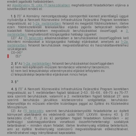
eredeti jogalkotói hatáskörében,
az
Alaptörvény 15. cikk (1) bekezdésében
meghatározott feladatkörben eljárva a
következőket rendeli el:
1
1. §
(1)
A Kormány nemzetgazdasági szempontból kiemelt jelentőségű üggyé
nyilvánítja a Nemzeti Köznevelési Infrastruktúra Fejlesztési Program keretében
megvalósuló, az
1–2a. mellékletben
felsorolt és megjelölt földrészleteken, illetve
ezen földrészletekből telekalakítási eljárás jogerős befejezését követően
kialakított földrészleteken megvalósuló beruházásokkal összefüggő, a
3.
mellékletben
meghatározott közigazgatási hatósági ügyeket.
2
(2)
Az
(1) bekezdés
alkalmazásában a beruházásokkal összefüggőnek kell
tekinteni mindazokat a közigazgatási hatósági eljárásokat, amelyek az
1–2a.
mellékletben
felsorolt beruházások megvalósításához és használatbavételéhez
szükségesek.
3
(3)–(4)
4
(5)
5
2. §
Az
1–2a. mellékletben
felsorolt beruházásokkal összefüggésben
a)
nem kell építészeti-műszaki tervtanácsi véleményt beszerezni,
b)
nem kell településképi véleményezési eljárást lefolytatni és
c)
településképi bejelentési eljárásnak nincs helye.
6
3. §
7
4. §
(1)
A Nemzeti Köznevelési Infrastruktúra Fejlesztési Program keretében
megvalósuló, az 1. mellékletben foglalt táblázat 2–53., 55–66., 68–73. és 75–77.
sora szerinti beruházások, valamint a 2. mellékletben foglalt táblázat 27. sora
szerinti beruházás járulékos közbeszerzési szolgáltatója, beruházás-
lebonyolítója és műszaki ellenőre kizárólagos joggal az Építési és Közlekedési
Minisztérium.
(2)
Az
(1) bekezdés
szerinti beruházáslebonyolítói feladatkörbe az épített
környezet alakításáról és védelméről szóló 1997. LXXVIII. törvény 43. § (1)
bekezdés c)–d), f), j) és k) pontjában foglalt feladatokon túlmenően – az
építésügyi szakmagyakorlásra vonatkozó összeférhetetlenségi szabályok
betartásával – minden olyan feladat, illetve tevékenység ellátása beletartozik,
ami az építési tevékenység szakszerű megvalósításának előkészítésével,
ellenőrzésével vagy irányításával kapcsolatos.