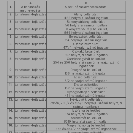
A
B
1.
A beruházás
A beruházás azonosító adatai
megnevezése
2.
tornaterem-fejlesztés
Átány belterület,
422 helyrajzi számú ingatlan
3.
tornaterem-fejlesztés
Bakonysárkány belterület,
56 helyrajzi számú ingatlan
4.
tornaterem-fejlesztés
Bakonyszentkirály belterület,
564 helyrajzi számú ingatlan
5.
tornaterem-fejlesztés
Borsodszirák belterület,
114 helyrajzi számú ingatlan
6.
tornaterem-fejlesztés
Csécse belterület,
471/4 helyrajzi számú ingatlan
7.
tornaterem-fejlesztés
Csókakő belterület,
357 helyrajzi számú ingatlan
8.
tornaterem-fejlesztés
Csonkahegyhát belterület,
254 és 256 helyrajzi számú helyrajzi számú
ingatlanok
9.
tornaterem-fejlesztés
Dorogháza belterület,
156 helyrajzi számú ingatlan
10.
tornaterem-fejlesztés
Ecséd belterület,
3/2 helyrajzi számú ingatlan
11.
tornaterem-fejlesztés
Enese belterület,
152 helyrajzi számú ingatlan
12.
tornaterem-fejlesztés
Gyöngyöstarján belterület,
431 helyrajzi számú ingatlan
13.
tornaterem-fejlesztés
Hévízgyörk belterület,
795/6, 795/7 és 795/8 helyrajzi számú helyrajzi
számú ingatlanok
14.
tornaterem-fejlesztés
Izsófalva belterület,
874 helyrajzi számú ingatlan
15.
tornaterem-fejlesztés
Kecskemét belterület,
8319 helyrajzi számú ingatlan
16.
tornaterem-fejlesztés
Magyarhomorog belterület,
383 és 384/2 helyrajzi számú ingatlanok
17.
tornaterem-fejlesztés
Magyarpolány belterület,