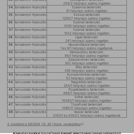
269/2 helyrajzi számú ingatlan
34.
tornaterem-fejlesztés
Szalonna belterület,
91 helyrajzi számú ingatlan
35.
tornaterem-fejlesztés
Szikszó belterület,
1280/7 helyrajzi számú ingatlan
36.
tornaterem-fejlesztés
Szolnok belterület,
4345 helyrajzi számú ingatlan
37.
tornaterem-fejlesztés
Szolnok belterület,
1562 helyrajzi számú ingatlan
38.
tornaterem-fejlesztés
Ugod belterület,
241 helyrajzi számú ingatlan
39.
tornaterem-fejlesztés
Vácszentlászló belterület,
1 és 9/1 helyrajzi számú ingatlanok
40.
tornaterem-fejlesztés
Vámosújfalu belterület,
96/1 helyrajzi számú ingatlan
41.
tornaterem-fejlesztés
Zalaszentiván belterület,
362 helyrajzi számú ingatlan
42.
tanuszoda-fejlesztés
Bóly belterület,
595 helyrajzi számú ingatlan
43.
tanuszoda-fejlesztés
Kunszentmiklós belterület,
1/3 helyrajzi számú ingatlan
44.
tanuszoda-fejlesztés
Nagykőrös belterület,
254/1 helyrajzi számú ingatlan
45.
tanuszoda-fejlesztés
Püspökladány belterület,
488/7 helyrajzi számú ingatlan
46.
tanuszoda-fejlesztés
Siófok belterület,
10083/1 helyrajzi számú ingatlan
47.
tanuszoda-fejlesztés
Tiszafüred belterület,
1085/17 helyrajzi számú ingatlan
48.
tanuszoda-fejlesztés
Vasvár belterület,
0363/1 és 0363/2 helyrajzi számú ingatlanok
24
3. melléklet a 141/2014. (IV. 30.) Korm. rendelethez
A beruházásokkal összefüggő kiemelt jelentőségű üggyé nyilvánított