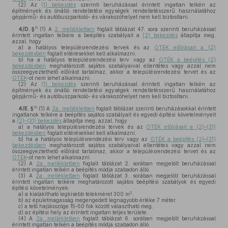
(2)
Az
(1) bekezdés
szerinti beruházással érintett ingatlan telkén az
építmények és önálló rendeltetési egységek rendeltetésszerű használatához
gépjármű- és autóbuszparkoló- és várakozóhelyet nem kell biztosítani.
11
4/D. §
(1)
A
2. mellékletben
foglalt táblázat 47. sora szerinti beruházással
érintett ingatlan telkére a beépítés szabályait a
(2) bekezdés
állapítja meg,
azzal, hogy
a)
a hatályos településrendezési tervek és az
OTÉK előírásait a (2)
bekezdésben
foglalt eltérésekkel kell alkalmazni,
b)
ha a hatályos településrendezési terv vagy az
OTÉK a beépítés (2)
bekezdésben
meghatározott sajátos szabályaival ellentétes vagy azzal nem
összeegyeztethető előírást tartalmaz, akkor a településrendezési tervet és az
OTÉK
-ot nem lehet alkalmazni.
(2)
Az
(1) bekezdés
szerinti beruházással érintett ingatlan telkén az
építmények és önálló rendeltetési egységek rendeltetésszerű használatához
gépjármű- és autóbuszparkoló- és várakozóhelyet nem kell biztosítani.
12
4/E. §
(1)
A
2a. mellékletben
foglalt táblázat szerinti beruházásokkal érintett
ingatlanok telkére a beépítés sajátos szabályait és egyedi építési követelményeit
a
(2)–(31) bekezdés
állapítja meg, azzal, hogy
a)
a hatályos településrendezési tervek és az
OTÉK előírásait a (2)–(31)
bekezdésben
foglalt eltérésekkel kell alkalmazni,
b)
ha a hatályos településrendezési terv vagy az
OTÉK a beépítés (2)–(31)
bekezdésben
meghatározott sajátos szabályaival ellentétes vagy azzal nem
összeegyeztethető előírást tartalmaz, akkor a településrendezési tervet és az
OTÉK
-ot nem lehet alkalmazni.
(2)
A
2a. mellékletben
foglalt táblázat 2. sorában megjelölt beruházással
érintett ingatlan telkén a beépítés módja szabadon álló.
(3)
A
2a. mellékletben
foglalt táblázat 3. sorában megjelölt beruházással
érintett ingatlan telkére meghatározott sajátos beépítési szabályok és egyedi
építési követelmények:
2
a)
a kialakítható legkisebb telekméret 300 m
,
b)
az épületmagasság megengedett legnagyobb értéke 7 méter,
c)
a tető hajlásszöge 15–50 fok között választható meg,
d)
az építési hely az érintett ingatlan teljes területe.
(4)
A
2a. mellékletben
foglalt táblázat 6. sorában megjelölt beruházással
érintett ingatlan telkén a beépítés módja szabadon álló.