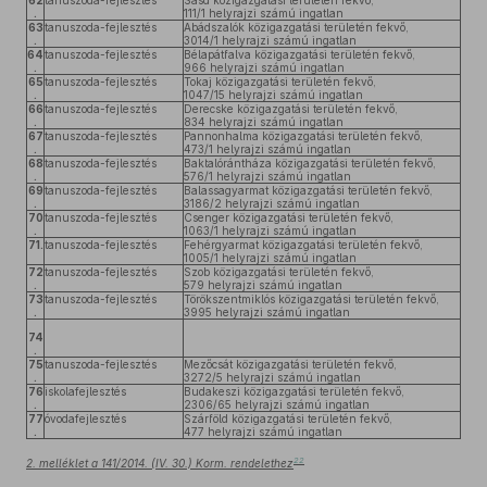
62
tanuszoda-fejlesztés
Sásd közigazgatási területén fekvő,
.
111/1 helyrajzi számú ingatlan
63
tanuszoda-fejlesztés
Abádszalók közigazgatási területén fekvő,
.
3014/1 helyrajzi számú ingatlan
64
tanuszoda-fejlesztés
Bélapátfalva közigazgatási területén fekvő,
.
966 helyrajzi számú ingatlan
65
tanuszoda-fejlesztés
Tokaj közigazgatási területén fekvő,
.
1047/15 helyrajzi számú ingatlan
66
tanuszoda-fejlesztés
Derecske közigazgatási területén fekvő,
.
834 helyrajzi számú ingatlan
67
tanuszoda-fejlesztés
Pannonhalma közigazgatási területén fekvő,
.
473/1 helyrajzi számú ingatlan
68
tanuszoda-fejlesztés
Baktalórántháza közigazgatási területén fekvő,
.
576/1 helyrajzi számú ingatlan
69
tanuszoda-fejlesztés
Balassagyarmat közigazgatási területén fekvő,
.
3186/2 helyrajzi számú ingatlan
70
tanuszoda-fejlesztés
Csenger közigazgatási területén fekvő,
.
1063/1 helyrajzi számú ingatlan
71.
tanuszoda-fejlesztés
Fehérgyarmat közigazgatási területén fekvő,
1005/1 helyrajzi számú ingatlan
72
tanuszoda-fejlesztés
Szob közigazgatási területén fekvő,
.
579 helyrajzi számú ingatlan
73
tanuszoda-fejlesztés
Törökszentmiklós közigazgatási területén fekvő,
.
3995 helyrajzi számú ingatlan
74
.
75
tanuszoda-fejlesztés
Mezőcsát közigazgatási területén fekvő,
.
3272/5 helyrajzi számú ingatlan
76
iskolafejlesztés
Budakeszi közigazgatási területén fekvő,
.
2306/65 helyrajzi számú ingatlan
77
óvodafejlesztés
Szárföld közigazgatási területén fekvő,
.
477 helyrajzi számú ingatlan
22
2. melléklet a 141/2014. (IV. 30.) Korm. rendelethez