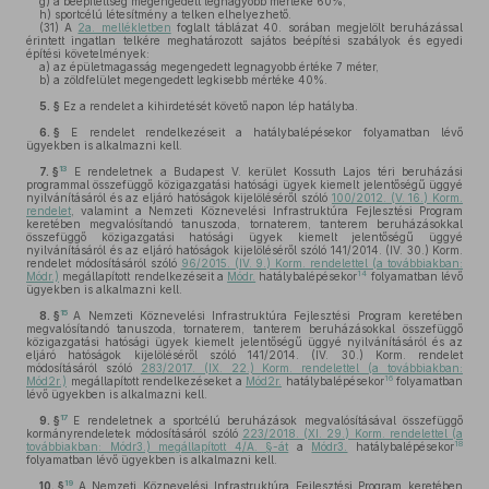
g)
a beépítettség megengedett legnagyobb mértéke 60%,
h)
sportcélú létesítmény a telken elhelyezhető.
(31)
A
2a. mellékletben
foglalt táblázat 40. sorában megjelölt beruházással
érintett ingatlan telkére meghatározott sajátos beépítési szabályok és egyedi
építési követelmények:
a)
az épületmagasság megengedett legnagyobb értéke 7 méter,
b)
a zöldfelület megengedett legkisebb mértéke 40%.
5. §
Ez a rendelet a kihirdetését követő napon lép hatályba.
6. §
E rendelet rendelkezéseit a hatálybalépésekor folyamatban lévő
ügyekben is alkalmazni kell.
13
7. §
E rendeletnek a Budapest V. kerület Kossuth Lajos téri beruházási
programmal összefüggő közigazgatási hatósági ügyek kiemelt jelentőségű üggyé
nyilvánításáról és az eljáró hatóságok kijelöléséről szóló
100/2012. (V. 16.) Korm.
rendelet
, valamint a Nemzeti Köznevelési Infrastruktúra Fejlesztési Program
keretében megvalósítandó tanuszoda, tornaterem, tanterem beruházásokkal
összefüggő közigazgatási hatósági ügyek kiemelt jelentőségű üggyé
nyilvánításáról és az eljáró hatóságok kijelöléséről szóló 141/2014. (IV. 30.) Korm.
rendelet módosításáról szóló
96/2015. (IV. 9.) Korm. rendelettel (a továbbiakban:
14
Módr.)
megállapított rendelkezéseit a
Módr.
hatálybalépésekor
folyamatban lévő
ügyekben is alkalmazni kell.
15
8. §
A Nemzeti Köznevelési Infrastruktúra Fejlesztési Program keretében
megvalósítandó tanuszoda, tornaterem, tanterem beruházásokkal összefüggő
közigazgatási hatósági ügyek kiemelt jelentőségű üggyé nyilvánításáról és az
eljáró hatóságok kijelöléséről szóló 141/2014. (IV. 30.) Korm. rendelet
módosításáról szóló
283/2017. (IX. 22.) Korm. rendelettel (a továbbiakban:
16
Mód2r.)
megállapított rendelkezéseket a
Mód2r.
hatálybalépésekor
folyamatban
lévő ügyekben is alkalmazni kell.
17
9. §
E rendeletnek a sportcélú beruházások megvalósításával összefüggő
kormányrendeletek módosításáról szóló
223/2018. (XI. 29.) Korm. rendelettel (a
18
továbbiakban: Módr3.) megállapított 4/A. §-át
a
Módr3.
hatálybalépésekor
folyamatban lévő ügyekben is alkalmazni kell.
19
10. §
A Nemzeti Köznevelési Infrastruktúra Fejlesztési Program keretében