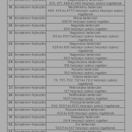
470, 471, 488 és 489 helyrajzi számú ingatlanok
18.
tornaterem-fejlesztés
Mezőtárkány belterület,
469, 476 és 477/1 helyrajzi számú helyrajzi számú
ingatlanok
19.
tornaterem-fejlesztés
Mocsa belterület,
635/14 helyrajzi számú ingatlan
20.
tornaterem-fejlesztés
Nagykáta belterület,
604 helyrajzi számú ingatlan
21.
tornaterem-fejlesztés
Nagykónyi belterület,
312 és 313/1 helyrajzi számú helyrajzi számú
ingatlanok
22.
tornaterem-fejlesztés
Nagymaros belterület,
629 és 630 helyrajzi számú helyrajzi számú
ingatlanok
23.
tornaterem-fejlesztés
Nagyoroszi belterület,
65/1 helyrajzi számú ingatlan
24.
tornaterem-fejlesztés
Nagyvázsony belterület,
916 helyrajzi számú ingatlan
25.
tornaterem-fejlesztés
Nyírpilis belterület,
350 helyrajzi számú ingatlan
26.
tornaterem-fejlesztés
Ostoros belterület,
70, 71/1, 71/2, 72/1 és 72/2 helyrajzi számú
ingatlanok
27.
tornaterem-fejlesztés
Pétervására belterület,
127 helyrajzi számú ingatlan
28.
tornaterem-fejlesztés
Petőfiszállás belterület,
163/1 helyrajzi számú ingatlan
29.
tornaterem-fejlesztés
Pilisszántó belterület,
549, 550/1 és 551/1 helyrajzi számú ingatlanok
30.
tornaterem-fejlesztés
Pilisszentkereszt belterület,
423 és 438 helyrajzi számú ingatlanok
31.
tornaterem-fejlesztés
Rábapaty belterület,
29/4 helyrajzi számú ingatlan
32.
tornaterem-fejlesztés
Súr belterület,
542/1 és 547 helyrajzi számú ingatlanok
33.
tornaterem-fejlesztés
Sümegcsehi belterület,