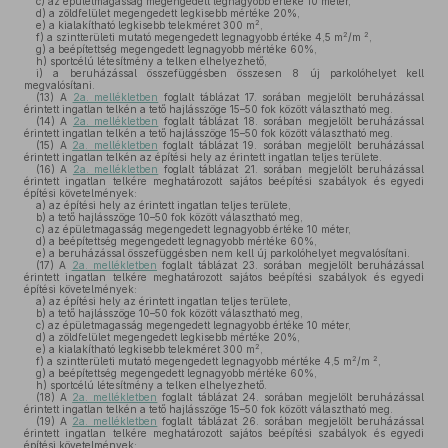
c)
az épületmagasság megengedett legnagyobb értéke 10 méter,
d)
a zöldfelület megengedett legkisebb mértéke 20%,
2
e)
a kialakítható legkisebb telekméret 300 m
,
2
2
f)
a szintterületi mutató megengedett legnagyobb értéke 4,5 m
/m
,
g)
a beépítettség megengedett legnagyobb mértéke 60%,
h)
sportcélú létesítmény a telken elhelyezhető,
i)
a beruházással összefüggésben összesen 8 új parkolóhelyet kell
megvalósítani.
(13)
A
2a. mellékletben
foglalt táblázat 17. sorában megjelölt beruházással
érintett ingatlan telkén a tető hajlásszöge 15–50 fok között választható meg.
(14)
A
2a. mellékletben
foglalt táblázat 18. sorában megjelölt beruházással
érintett ingatlan telkén a tető hajlásszöge 15–50 fok között választható meg.
(15)
A
2a. mellékletben
foglalt táblázat 19. sorában megjelölt beruházással
érintett ingatlan telkén az építési hely az érintett ingatlan teljes területe.
(16)
A
2a. mellékletben
foglalt táblázat 21. sorában megjelölt beruházással
érintett ingatlan telkére meghatározott sajátos beépítési szabályok és egyedi
építési követelmények:
a)
az építési hely az érintett ingatlan teljes területe,
b)
a tető hajlásszöge 10–50 fok között választható meg,
c)
az épületmagasság megengedett legnagyobb értéke 10 méter,
d)
a beépítettség megengedett legnagyobb mértéke 60%,
e)
a beruházással összefüggésben nem kell új parkolóhelyet megvalósítani.
(17)
A
2a. mellékletben
foglalt táblázat 23. sorában megjelölt beruházással
érintett ingatlan telkére meghatározott sajátos beépítési szabályok és egyedi
építési követelmények:
a)
az építési hely az érintett ingatlan teljes területe,
b)
a tető hajlásszöge 10–50 fok között választható meg,
c)
az épületmagasság megengedett legnagyobb értéke 10 méter,
d)
a zöldfelület megengedett legkisebb mértéke 20%,
2
e)
a kialakítható legkisebb telekméret 300 m
,
2
2
f)
a szintterületi mutató megengedett legnagyobb mértéke 4,5 m
/m
,
g)
a beépítettség megengedett legnagyobb mértéke 60%,
h)
sportcélú létesítmény a telken elhelyezhető.
(18)
A
2a. mellékletben
foglalt táblázat 24. sorában megjelölt beruházással
érintett ingatlan telkén a tető hajlásszöge 15–50 fok között választható meg.
(19)
A
2a. mellékletben
foglalt táblázat 26. sorában megjelölt beruházással
érintett ingatlan telkére meghatározott sajátos beépítési szabályok és egyedi
építési követelmények: