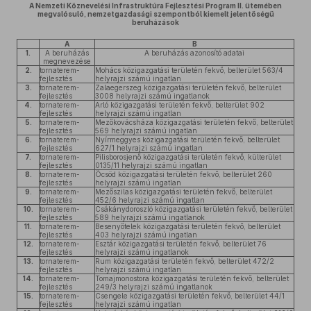
A Nemzeti Köznevelési Infrastruktúra Fejlesztési Program II. ütemében
megvalósuló, nemzetgazdasági szempontból kiemelt jelentőségű
beruházások
A
B
1.
A beruházás
A beruházás azonosító adatai
megnevezése
2.
tornaterem-
Mohács közigazgatási területén fekvő, belterület 563/4
fejlesztés
helyrajzi számú ingatlan
3.
tornaterem-
Zalaegerszeg közigazgatási területén fekvő, belterület
fejlesztés
3008 helyrajzi számú ingatlanok
4.
tornaterem-
Arló közigazgatási területén fekvő, belterület 902
fejlesztés
helyrajzi számú ingatlan
5.
tornaterem-
Mezőkovácsháza közigazgatási területén fekvő, belterület
fejlesztés
569 helyrajzi számú ingatlan
6.
tornaterem-
Nyírmeggyes közigazgatási területén fekvő, belterület
fejlesztés
627/1 helyrajzi számú ingatlan
7.
tornaterem-
Pilisborosjenő közigazgatási területén fekvő, külterület
fejlesztés
0135/11 helyrajzi számú ingatlan
8.
tornaterem-
Öcsöd közigazgatási területén fekvő, belterület 260
fejlesztés
helyrajzi számú ingatlan
9.
tornaterem-
Mezőszilas közigazgatási területén fekvő, belterület
fejlesztés
452/6 helyrajzi számú ingatlan
10.
tornaterem-
Csákánydoroszló közigazgatási területén fekvő, belterület
fejlesztés
589 helyrajzi számú ingatlanok
11.
tornaterem-
Besenyőtelek közigazgatási területén fekvő, belterület
fejlesztés
403 helyrajzi számú ingatlan
12.
tornaterem-
Esztár közigazgatási területén fekvő, belterület 76
fejlesztés
helyrajzi számú ingatlanok
13.
tornaterem-
Rum közigazgatási területén fekvő, belterület 472/2
fejlesztés
helyrajzi számú ingatlan
14.
tornaterem-
Tomajmonostora közigazgatási területén fekvő, belterület
fejlesztés
249/3 helyrajzi számú ingatlanok
15.
tornaterem-
Csengele közigazgatási területén fekvő, belterület 44/1
fejlesztés
helyrajzi számú ingatlan