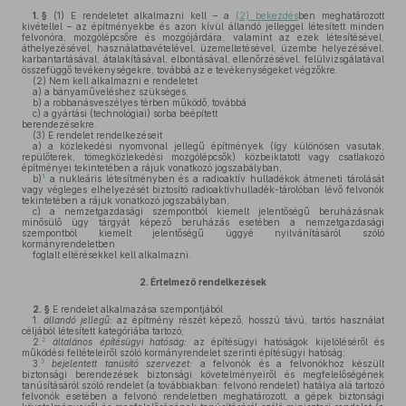
1. §
(1)
E rendeletet alkalmazni kell – a
(2) bekezdés
ben meghatározott
kivétellel – az építményekbe és azon kívül állandó jelleggel létesített minden
felvonóra, mozgólépcsőre és mozgójárdára, valamint az ezek létesítésével,
áthelyezésével, használatbavételével, üzemeltetésével, üzembe helyezésével,
karbantartásával, átalakításával, elbontásával, ellenőrzésével, felülvizsgálatával
összefüggő tevékenységekre, továbbá az e tevékenységeket végzőkre.
(2)
Nem kell alkalmazni e rendeletet
a)
a bányaműveléshez szükséges,
b)
a robbanásveszélyes térben működő, továbbá
c)
a gyártási (technológiai) sorba beépített
berendezésekre.
(3)
E rendelet rendelkezéseit
a)
a közlekedési nyomvonal jellegű építmények (így különösen vasutak,
repülőterek, tömegközlekedési mozgólépcsők) közbeiktatott vagy csatlakozó
építményei tekintetében a rájuk vonatkozó jogszabályban,
1
b)
a nukleáris létesítményben és a radioaktív hulladékok átmeneti tárolását
vagy végleges elhelyezését biztosító radioaktívhulladék-tárolóban lévő felvonók
tekintetében a rájuk vonatkozó jogszabályban,
c)
a nemzetgazdasági szempontból kiemelt jelentőségű beruházásnak
minősülő ügy tárgyát képező beruházás esetében a nemzetgazdasági
szempontból kiemelt jelentőségű üggyé nyilvánításáról szóló
kormányrendeletben
foglalt eltérésekkel kell alkalmazni.
2.
Értelmező rendelkezések
2. §
E rendelet alkalmazása szempontjából
1.
állandó jellegű:
az építmény részét képező, hosszú távú, tartós használat
céljából létesített kategóriába tartozó;
2
2.
általános építésügyi hatóság:
az építésügyi hatóságok kijelöléséről és
működési feltételeiről szóló kormányrendelet szerinti építésügyi hatóság;
3
3.
bejelentett tanúsító szervezet:
a felvonók és a felvonókhoz készült
biztonsági berendezések biztonsági követelményeiről és megfelelőségének
tanúsításáról szóló rendelet (a továbbiakban: felvonó rendelet) hatálya alá tartozó
felvonók esetében a felvonó rendeletben meghatározott, a gépek biztonsági