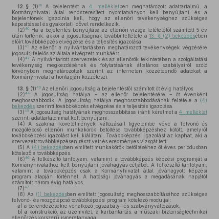
39
12. §
(1)
A bejelentést a
4. melléklet
ben meghatározott adattartalmú, a
Kormányhivatal által rendszeresített nyomtatványon kell benyújtani, és a
bejelentőnek igazolnia kell, hogy az ellenőri tevékenységhez szükséges
képesítéssel és gyakorlati idővel rendelkezik.
40
(2)
Ha a bejelentés benyújtása az ellenőri vizsga letételétől számított 5 év
után történik, akkor a jogosultságnak további feltétele a
13. § (2) bekezdés
ében
előírt továbbképzés elvégzése és a teljesítés igazolása.
41
(3)
Az ellenőr a nyilvántartásban meghatározott tevékenységek végzésére
jogosult, felelős az általa elvégzett munkáért.
42
(4)
A nyilvántartott szervezetek és az ellenőrök tekintetében a szolgáltatási
tevékenység megkezdésének és folytatásának általános szabályairól szóló
törvényben meghatározottak szerint az interneten közzéteendő adatokat a
Kormányhivatal a honlapján közzéteszi.
43
13. §
(1)
Az ellenőri jogosultság a bejelentéstől számított öt évig hatályos.
44
(2)
A jogosultság hatálya – az ellenőr bejelentésére – öt évenként
meghosszabbodik. A jogosultság hatálya meghosszabbodásának feltétele a
(4)
bekezdés
szerinti továbbképzés elvégzése és a teljesítés igazolása.
45
(3)
A jogosultság hatályának meghosszabbítása iránti kérelmet a
4. melléklet
szerinti adattartalommal kell benyújtani.
(4)
A szakmai követelmények változásait figyelembe véve a felvonó és
mozgólépcső ellenőri munkakörök betöltése továbbképzéshez kötött, amelyről
továbbképzési igazolást kell kiállítani. Továbbképzési igazolást az kaphat, aki a
szervezett továbbképzésen részt vett és eredményes vizsgát tett.
(5)
A
(4) bekezdés
ben említett munkakörök betöltéséhez öt éves periódusban
kötelező a továbbképzés.
46
(6)
A felkészítő tanfolyam, valamint a továbbképzés képzési programját a
Kormányhivatalhoz kell benyújtani jóváhagyás céljából. A felkészítő tanfolyam,
valamint a továbbképzés csak a Kormányhivatal által jóváhagyott képzési
program alapján történhet. A hatósági jóváhagyás a megadásának napjától
számított három évig hatályos.
47
(7)
(8)
Az
(1) bekezdés
ben említett jogosultság meghosszabbításához szükséges
felvonó- és mozgólépcső továbbképzési program kötelező moduljai:
a)
a berendezésekre vonatkozó jogszabály- és szabványváltozások,
b)
a konstrukció, az üzemvitel, a karbantartás, a műszaki biztonságtechnikai
ellenőrzés korszerű ismeretanyaga.