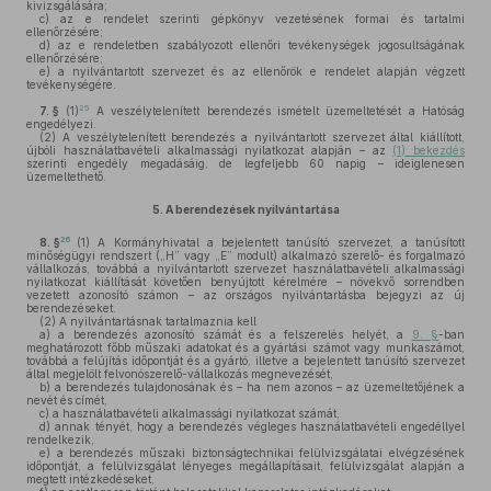
kivizsgálására;
c)
az e rendelet szerinti gépkönyv vezetésének formai és tartalmi
ellenőrzésére;
d)
az e rendeletben szabályozott ellenőri tevékenységek jogosultságának
ellenőrzésére;
e)
a nyilvántartott szervezet és az ellenőrök e rendelet alapján végzett
tevékenységére.
25
7. §
(1)
A veszélytelenített berendezés ismételt üzemeltetését a Hatóság
engedélyezi.
(2)
A veszélytelenített berendezés a nyilvántartott szervezet által kiállított,
újbóli használatbavételi alkalmassági nyilatkozat alapján – az
(1) bekezdés
szerinti engedély megadásáig, de legfeljebb 60 napig – ideiglenesen
üzemeltethető.
5.
A berendezések nyilvántartása
26
8. §
(1)
A Kormányhivatal a bejelentett tanúsító szervezet, a tanúsított
minőségügyi rendszert („H” vagy „E” modult) alkalmazó szerelő- és forgalmazó
vállalkozás, továbbá a nyilvántartott szervezet használatbavételi alkalmassági
nyilatkozat kiállítását követően benyújtott kérelmére – növekvő sorrendben
vezetett azonosító számon – az országos nyilvántartásba bejegyzi az új
berendezéseket.
(2)
A nyilvántartásnak tartalmaznia kell
a)
a berendezés azonosító számát és a felszerelés helyét, a
9. §
-ban
meghatározott főbb műszaki adatokat és a gyártási számot vagy munkaszámot,
továbbá a felújítás időpontját és a gyártó, illetve a bejelentett tanúsító szervezet
által megjelölt felvonószerelő-vállalkozás megnevezését,
b)
a berendezés tulajdonosának és – ha nem azonos – az üzemeltetőjének a
nevét és címét,
c)
a használatbavételi alkalmassági nyilatkozat számát,
d)
annak tényét, hogy a berendezés végleges használatbavételi engedéllyel
rendelkezik,
e)
a berendezés műszaki biztonságtechnikai felülvizsgálatai elvégzésének
időpontját, a felülvizsgálat lényeges megállapításait, felülvizsgálat alapján a
megtett intézkedéseket,