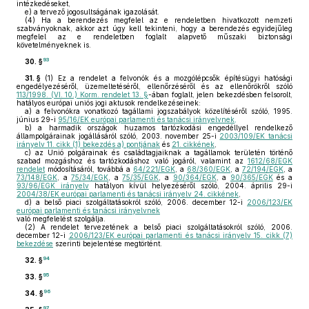
intézkedéseket,
e)
a tervező jogosultságának igazolását.
(4)
Ha a berendezés megfelel az e rendeletben hivatkozott nemzeti
szabványoknak, akkor azt úgy kell tekinteni, hogy a berendezés egyidejűleg
megfelel az e rendeletben foglalt alapvető műszaki biztonsági
követelményeknek is.
93
30. §
31. §
(1)
Ez a rendelet a felvonók és a mozgólépcsők építésügyi hatósági
engedélyezéséről, üzemeltetéséről, ellenőrzéséről és az ellenőrökről szóló
113/1998. (VI. 10.) Korm. rendelet 13. §
-ában foglalt, jelen bekezdésben felsorolt,
hatályos európai uniós jogi aktusok rendelkezéseinek:
a)
a felvonókra vonatkozó tagállami jogszabályok közelítéséről szóló, 1995.
június 29-i
95/16/EK európai parlamenti és tanácsi irányelvnek,
b)
a harmadik országok huzamos tartózkodási engedéllyel rendelkező
állampolgárainak jogállásáról szóló, 2003. november 25-i
2003/109/EK tanácsi
irányelv 11. cikk (1) bekezdés a) pontjának
és
21. cikkének
,
c)
az Unió polgárainak és családtagjaiknak a tagállamok területén történő
szabad mozgáshoz és tartózkodáshoz való jogáról, valamint az
1612/68/EGK
rendelet
módosításáról, továbbá a
64/221/EGK
, a
68/360/EGK
, a
72/194/EGK
, a
73/148/EGK
, a
75/34/EGK
, a
75/35/EGK
, a
90/364/EGK
, a
90/365/EGK
és a
93/96/EGK irányelv
hatályon kívül helyezéséről szóló, 2004. április 29-i
2004/38/EK európai parlamenti és tanácsi irányelv 24. cikkének
,
d)
a belső piaci szolgáltatásokról szóló, 2006. december 12-i
2006/123/EK
európai parlamenti és tanácsi irányelvnek
való megfelelést szolgálja.
(2)
A rendelet tervezetének a belső piaci szolgáltatásokról szóló, 2006.
december 12-i
2006/123/EK európai parlamenti és tanácsi irányelv 15. cikk (7)
bekezdése
szerinti bejelentése megtörtént.
94
32. §
95
33. §
96
34. §
97