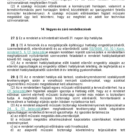
színvonalának megfelelően frissíti.
(2)
A szakági műszaki előírásoknak a kormányzati honlapon, valamint a
termékinformációs pont honlapján történő közzétételét az iparügyekért felelős
miniszter kezdeményezi. A szakági műszaki előírásokban foglalt műszaki
megoldást úgy kell tekinteni, hogy az megfelel az adott kor technikai
színvonalának.
14.
Vegyes és záró rendelkezések
27. §
Ez a rendelet a kihirdetését követő 31. napon lép hatályba.
28. §
(1)
A felvonók és a mozgólépcsők építésügyi hatósági engedélyezéséről,
üzemeltetéséről, ellenőrzéséről és az ellenőrökről szóló
113/1998. (VI. 10.) Korm.
rendelet 5. § (2) bekezdés
e alapján korábban kijelölt szervezetek e rendeletben
meghatározott nyilvántartott szervezetek feladatait e rendelet hatálybalépését
követő 90. napig végezhetik.
(2)
Az e rendelet hatálybalépése előtt kiadott ellenőri engedély alapján az
ellenőri jogosultságok az engedély időbeli hatályának leteltéig, de legfeljebb az e
rendelet hatálybalépésétől számított öt év leteltéig gyakorolhatóak.
29. §
(1)
Az e rendelet hatálya alá tartozó, szabványrendszerrel szabályozott
tevékenységek során a vonatkozó nemzeti szabványokat, vagy azokkal
egyenértékű műszaki megoldásokat kell alkalmazni.
(2)
Az e rendeletben foglalt egyes műszaki előírásoktól a tervező eltérhet, ha a
(3) bekezdés
ben foglaltak alapján igazolja a Hatóság előtt, hogy az e rendelet
előírásai szerint elérhető műszaki biztonsági szintet más módon is biztosítani
tudja. A megfelelő műszaki biztonsági szint eléréséről, fenntartásáról a
tervezőnek a hatósági eljárás során írásban nyilatkoznia kell.
(3)
Az e rendelet alapvető műszaki biztonsági követelményeinek teljesülését a
24. § (3) bekezdés
ében meghatározott tevékenységi körök végzésére
jogosultsággal rendelkező tervező igazolhatja. Az igazolás tartalmazza:
a)
az eltérő műszaki megoldás dokumentációját,
b)
a műszaki megoldás alkalmazásával kapcsolatos számításokat, kísérleti
eredményeket,
c)
az e rendelet vonatkozó előírására való hivatkozást,
d)
az alapvető műszaki biztonsági követelmény teljesülésére tett