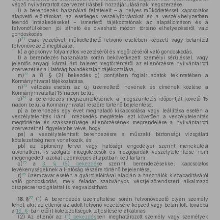
végző nyilvántartott szervezet írásbeli hozzájárulásának megszerzése,
i)
a berendezés használati feltételeit – a helyes működtetéssel kapcsolatos
alapvető előírásokat, az esetleges veszélyforrásokat és a veszélyhelyzetben
teendő intézkedéseket – ismertető tájékoztatónak az alapállomáson és a
felvonófülkében jól látható és olvasható módon történő elhelyezéséről való
gondoskodás,
71
j)
csak vezetővel működtethető felvonó esetében képzett vagy betanított
felvonóvezető megbízása,
k)
a gépkönyv folyamatos vezetéséről és megőrzéséről való gondoskodás,
l)
a berendezés használata során bekövetkezett személyi sérüléssel, vagy
jelentős anyagi kárral járó baleset megtörténtéről az ellenőrzésre nyilvántartott
szervezet és a Hatóság haladéktalan tájékoztatása,
72
m)
a 8. § (2) bekezdés g) pontjában foglalt adatok tekintetében a
Kormányhivatal tájékoztatása,
73
n)
változás esetén az új üzemeltető, nevének és címének közlése a
Kormányhivatallal 15 napon belül,
74
o)
a berendezés megszüntetésének a megszüntetés időpontját követő 15
napon belül a Kormányhivatal részére történő bejelentése,
p)
a berendezés egy évet meghaladó kikapcsolása vagy leállítása esetén a
veszélytelenítés iránti intézkedés megtétele, ezt követően a veszélytelenítés
megtörténte és szakszerűsége ellenőrzésének megrendelése a nyilvántartott
szervezetnél, figyelembe véve, hogy
pa)
a veszélytelenített berendezésre a műszaki biztonsági vizsgálati
kötelezettség nem vonatkozik, és
pb)
az építmény tervei vagy hatósági engedélyei szerint menekülési
útvonalként is szolgáló mozgólépcsők és mozgójárdák veszélytelenítése nem
megengedett, azokat üzemképes állapotban kell tartani.
75
q)
a
3. § (5) bekezdés
e szerinti berendezésekkel kapcsolatos
tevékenységeknek a Hatóság részére történő bejelentése,
76
r)
üzemzavar esetén a gyártó előírásai alapján a használók kiszabadításáról
való gondoskodás, mely feladat szabványos vészjelzőrendszert alkalmazó
diszpécserszolgálattal is megvalósítható.
77
18. §
(1)
A berendezés üzemeltetése során felvonóvezető olyan személy
lehet, akit az ellenőr az adott felvonó vezetésére képzett vagy betanított, továbbá
a
19. §
-ban előírt kötelezettségek teljesítésére alkalmas.
(2)
Az ellenőr az
(1) bekezdés
ben meghatározott személy vagy személyek