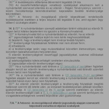
48
(9)
A továbbképzés időtartama ötévenként legalább 24 óra.
(10)
Az összeférhetetlenségre vonatkozó szabályokat alkalmazni kell a
nyilvántartott szervezet ellenőre és az ellenőr – Polgári Törvénykönyv szerinti –
közeli hozzátartozója berendezésekkel kapcsolatos további tevékenysége
tekintetében.
49
(11)
A felvonó- és mozgólépcső ellenőr képesítéssel rendelkezők
továbbképzése esetében a teljes képzési idő legalább 8 óra, amit egyben (egy
időben) szükséges oktatni.
50
14. §
(1)
A nyilvántartásban szereplő adatokban történt változást az ellenőr 15
napon belül köteles bejelenteni és igazolni a Kormányhivatalnál.
51
(2)
A Kormányhivatal törli a nyilvántartásból az ellenőrt, ha az ellenőr
52
a)
jogosultságának hatálya lejárt és nem kérte meghosszabbítását,
b)
bejelenti, hogy a tevékenységet nem kívánja tovább folytatni,
53
c)
tevékenysége folytatásának feltételei már nem állnak fenn,
d)
elhalálozik,
e)
a tevékenysége során vagy mulasztásával közvetlen életveszélyes, vagy
közvetlen balesetveszélyes helyzetet okoz,
f)
ellenőri tevékenységével összefüggő jogszabályokat, szakmai előírásokat
súlyosan megsérti,
g)
adatszolgáltatási kötelezettségét ismételten elmulasztotta,
h)
jogosulatlan ellenőri tevékenységet végez.
54
(3)
Ha a nyilvántartásból való törlésre a
(2) bekezdés e) pont
jában foglaltak
alapján került sor, ellenőri tevékenység a nyilvántartásból való törléstől számított
öt éven belül nem folytatható.
55
(4)
Ha a nyilvántartásból való törlésre a
(2) bekezdés f)–h) pont
jában
foglaltak alapján került sor, ellenőri tevékenység a nyilvántartásból való törléstől
számított három éven belül nem folytatható.
56
(5)
Az ellenőr ellenőri tevékenységét a tevékenység folytatását megtiltó
határozat szerinti idő letelte után, az elmaradt továbbképzések pótlását követően
gyakorolhatja. A
(2) bekezdés e)
és
f) pont
ja szerinti esetekben az ellenőr
ellenőri tevékenységét csak a
11. § (1) bekezdés c) pont
ja szerinti tanfolyami és
vizsgakötelezettségének ismételt teljesítése után gyakorolhatja.
57
7/A.
A felvonó- és mozgólépcső ellenőr jogszabály alapján szervezett
képzésére vonatkozó eljárási szabályok