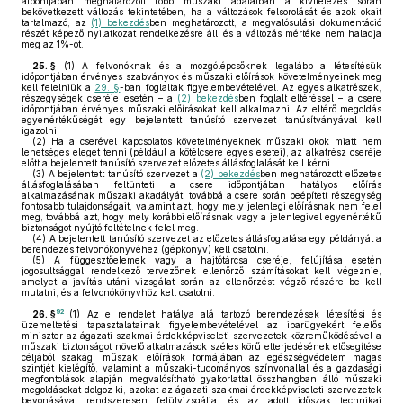
alpontjában meghatározott főbb műszaki adataiban a kivitelezés során
bekövetkezett változás tekintetében, ha a változások felsorolását és azok okait
tartalmazó, az
(1) bekezdés
ben meghatározott, a megvalósulási dokumentáció
részét képező nyilatkozat rendelkezésre áll, és a változás mértéke nem haladja
meg az 1%-ot.
25. §
(1)
A felvonóknak és a mozgólépcsőknek legalább a létesítésük
időpontjában érvényes szabványok és műszaki előírások követelményeinek meg
kell felelniük a
29. §
-ban foglaltak figyelembevételével. Az egyes alkatrészek,
részegységek cseréje esetén – a
(2) bekezdés
ben foglalt eltéréssel – a csere
időpontjában érvényes műszaki előírásokat kell alkalmazni. Az eltérő megoldás
egyenértékűségét egy bejelentett tanúsító szervezet tanúsítványával kell
igazolni.
(2)
Ha a cserével kapcsolatos követelményeknek műszaki okok miatt nem
lehetséges eleget tenni (például a kötélcsere egyes esetei), az alkatrész cseréje
előtt a bejelentett tanúsító szervezet előzetes állásfoglalását kell kérni.
(3)
A bejelentett tanúsító szervezet a
(2) bekezdés
ben meghatározott előzetes
állásfoglalásában feltünteti a csere időpontjában hatályos előírás
alkalmazásának műszaki akadályát, továbbá a csere során beépített részegység
fontosabb tulajdonságait, valamint azt, hogy mely jelenlegi előírásnak nem felel
meg, továbbá azt, hogy mely korábbi előírásnak vagy a jelenlegivel egyenértékű
biztonságot nyújtó feltételnek felel meg.
(4)
A bejelentett tanúsító szervezet az előzetes állásfoglalása egy példányát a
berendezés felvonókönyvéhez (gépkönyv) kell csatolni.
(5)
A függesztőelemek vagy a hajtótárcsa cseréje, felújítása esetén
jogosultsággal rendelkező tervezőnek ellenőrző számításokat kell végeznie,
amelyet a javítás utáni vizsgálat során az ellenőrzést végző részére be kell
mutatni, és a felvonókönyvhöz kell csatolni.
92
26. §
(1)
Az e rendelet hatálya alá tartozó berendezések létesítési és
üzemeltetési tapasztalatainak figyelembevételével az iparügyekért felelős
miniszter az ágazati szakmai érdekképviseleti szervezetek közreműködésével a
műszaki biztonságot növelő alkalmazások széles körű elterjedésének elősegítése
céljából szakági műszaki előírások formájában az egészségvédelem magas
szintjét kielégítő, valamint a műszaki-tudományos színvonallal és a gazdasági
megfontolások alapján megvalósítható gyakorlattal összhangban álló műszaki
megoldásokat dolgoz ki, azokat az ágazati szakmai érdekképviseleti szervezetek
bevonásával rendszeresen felülvizsgálja, és az adott időszak technikai