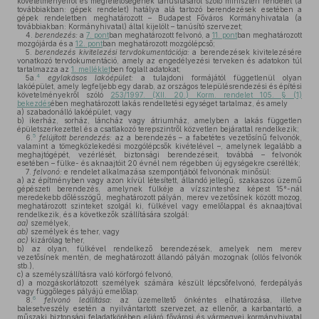
követelményeiről és megfelelőségének tanúsításáról szóló miniszteri rendelet (a
továbbiakban: gépek rendelet) hatálya alá tartozó berendezések esetében a
gépek rendeletben meghatározott – Budapest Főváros Kormányhivatala (a
továbbiakban: Kormányhivatal) által kijelölt – tanúsító szervezet;
4.
berendezés:
a
7. pont
ban meghatározott felvonó, a
11. pont
ban meghatározott
mozgójárda és a
12. pont
ban meghatározott mozgólépcső;
5.
berendezés kivitelezési tervdokumentációja:
a berendezések kivitelezésére
vonatkozó tervdokumentáció, amely az engedélyezési terveken és adatokon túl
tartalmazza az
1. melléklet
ben foglalt adatokat;
4
5a.
egylakásos lakóépület:
a tulajdoni formájától függetlenül olyan
lakóépület, amely legfeljebb egy darab, az országos településrendezési és építési
követelményekről szóló
253/1997. (XII. 20.) Korm. rendelet 105. § (1)
bekezdés
ében meghatározott lakás rendeltetési egységet tartalmaz, és amely
a)
szabadonálló lakóépület, vagy
b)
ikerház, sorház, láncház vagy átriumház, amelyben a lakás független
épületszerkezettel és a csatlakozó terepszintről közvetlen bejárattal rendelkezik;
5
6.
felújított berendezés:
az a berendezés – a fabetétes vezetősínű felvonók,
valamint a tömegközlekedési mozgólépcsők kivételével –, amelynek legalább a
meghajtógépét, vezérlését, biztonsági berendezéseit, továbbá – felvonók
esetében – fülke- és aknaajtóit 20 évnél nem régebben új egységekre cserélték;
7.
felvonó:
e rendelet alkalmazása szempontjából felvonónak minősül:
a)
az építményben vagy azon kívül létesített, állandó jellegű, szakaszos üzemű
gépészeti berendezés, amelynek fülkéje a vízszinteshez képest 15°-nál
meredekebb dőlésszögű, meghatározott pályán, merev vezetősínek között mozog,
meghatározott szinteket szolgál ki, fülkével vagy emelőlappal és aknaajtóval
rendelkezik, és a következők szállítására szolgál:
aa)
személyek,
ab)
személyek és teher, vagy
ac)
kizárólag teher,
b)
az olyan, fülkével rendelkező berendezések, amelyek nem merev
vezetősínek mentén, de meghatározott állandó pályán mozognak (ollós felvonók
stb.),
c)
a személyszállításra való körforgó felvonó,
d)
a mozgáskorlátozott személyek számára készült lépcsőfelvonó, ferdepályás
vagy függőleges pályájú emelőlap;
6
8.
felvonó leállítása:
az üzemeltető önkéntes elhatározása, illetve
balesetveszély esetén a nyilvántartott szervezet, az ellenőr, a karbantartó, a
műszaki biztonsági feladatkörében eljáró fővárosi és vármegyei kormányhivatal