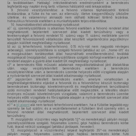
(a továbbiakban: Hatóság) intézkedésének eredményeként a berendezés
legfeljebb egy naptári évig tartó, villamos hálózatról való lekapcsolása;
9.
felvonó veszélytelenítése:
a felvonó villamos táphálózatról történő
leválasztása, a fülke és ha van, az ellensúly, illetve kiegyenlítősúly ütközőre
ültetése, és valamennyi aknaajtó nem oldható kötéssel történő lezárása,
hidraulikus felvonók esetében a munkafolyadék teljes eltávolítása;
10.
használatbavételi alkalmassági nyilatkozat:
7
a)
új, személyszállításra is alkalmas felvonó esetében a felvonó rendelet által
meghatározott, bejelentett szervezet által kiadott tanúsítvány vagy a
tevékenységét a felvonó rendelet 10. számú vagy 11. számú melléklete szerint
tanúsított felvonószerelő vállalkozás által készített végellenőrzési jegyzőkönyv
alapján kiállított megfelelőségi nyilatkozat,
b)
az új teherfelvonó, kisteherfelvonó, 0,15 m/s-nál nem nagyobb névleges
sebességű, személyszállításra is szolgáló felvonó (például az ún. „home-lift” és
a mozgásukban korlátozottak által használható emelőberendezés), továbbá
mozgólépcső (mozgójárda), személyszállításra szolgáló körforgó esetében a gépek
rendelet alapján a gyártó által kiadott EK megfelelőségi nyilatkozat,
8
c)
a berendezés főbb műszaki adatainak megváltoztatásával járó átalakítása
után, vagy veszélytelenített berendezés esetében a berendezés
veszélytelenítése után, a berendezés üzembe helyezés előtti vizsgálata alapján
a nyilvántartott szervezet által kiadott alkalmassági nyilatkozat,
9
d)
jogszerűen létesített berendezés esetén, amelyre vonatkozóan a
megfelelőségértékelési eljárást a felvonók és a felvonókhoz készült biztonsági
berendezések biztonsági követelményeiről és megfelelőségének tanúsításáról
szóló miniszteri rendelet hatálybalépése előtt megkezdték, a létesítés idején
érvényes műszaki követelmények vizsgálata, valamint a berendezés üzembe
helyezés előtti vizsgálata és fővizsgálata alapján a nyilvántartott szervezet által
kiadott alkalmassági nyilatkozat;
10
e)
a
b) alpont
alá nem tartozó teherfelvonó esetében, ha a fülkébe legalább egy
személy be tud szállni, és a vezérlőelemeket a fülkében lévő személy eléri, a
felvonó rendelet által meghatározott, bejelentett szervezet által kiadott
tanúsítvány;
11.
mozgójárda:
vízszintes vagy legfeljebb 12°-os meredekségű pályán mozgó,
személyszállításra szolgáló, folyamatos üzemű, gépi hajtású berendezés körbe
futó, lépcső nélküli szalaggal (például járólapok, heveder);
12.
mozgólépcső:
a vízszinteshez képest legfeljebb 35°-os meredekségű
pályán mozgó, folyamatos üzemű, gépi hajtású berendezés körbe futó