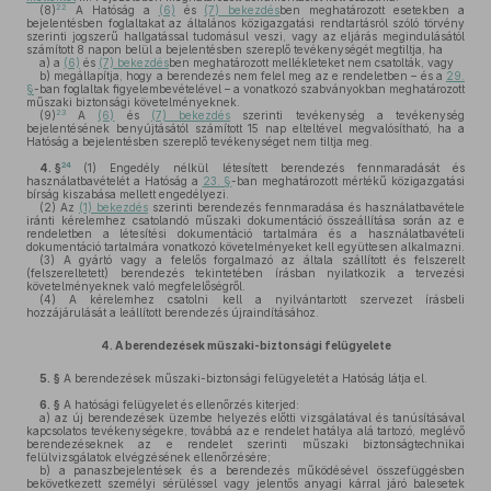
22
(8)
A Hatóság a
(6)
és
(7) bekezdés
ben meghatározott esetekben a
bejelentésben foglaltakat az általános közigazgatási rendtartásról szóló törvény
szerinti jogszerű hallgatással tudomásul veszi, vagy az eljárás megindulásától
számított 8 napon belül a bejelentésben szereplő tevékenységét megtiltja, ha
a)
a
(6)
és
(7) bekezdés
ben meghatározott mellékleteket nem csatolták, vagy
b)
megállapítja, hogy a berendezés nem felel meg az e rendeletben – és a
29.
§
-ban foglaltak figyelembevételével – a vonatkozó szabványokban meghatározott
műszaki biztonsági követelményeknek.
23
(9)
A
(6)
és
(7) bekezdés
szerinti tevékenység a tevékenység
bejelentésének benyújtásától számított 15 nap elteltével megvalósítható, ha a
Hatóság a bejelentésben szereplő tevékenységet nem tiltja meg.
24
4. §
(1)
Engedély nélkül létesített berendezés fennmaradását és
használatbavételét a Hatóság a
23. §
-ban meghatározott mértékű közigazgatási
bírság kiszabása mellett engedélyezi.
(2)
Az
(1) bekezdés
szerinti berendezés fennmaradása és használatbavétele
iránti kérelemhez csatolandó műszaki dokumentáció összeállítása során az e
rendeletben a létesítési dokumentáció tartalmára és a használatbavételi
dokumentáció tartalmára vonatkozó követelményeket kell együttesen alkalmazni.
(3)
A gyártó vagy a felelős forgalmazó az általa szállított és felszerelt
(felszereltetett) berendezés tekintetében írásban nyilatkozik a tervezési
követelményeknek való megfelelőségről.
(4)
A kérelemhez csatolni kell a nyilvántartott szervezet írásbeli
hozzájárulását a leállított berendezés újraindításához.
4.
A berendezések műszaki-biztonsági felügyelete
5. §
A berendezések műszaki-biztonsági felügyeletét a Hatóság látja el.
6. §
A hatósági felügyelet és ellenőrzés kiterjed:
a)
az új berendezések üzembe helyezés előtti vizsgálatával és tanúsításával
kapcsolatos tevékenységekre, továbbá az e rendelet hatálya alá tartozó, meglévő
berendezéseknek az e rendelet szerinti műszaki biztonságtechnikai
felülvizsgálatok elvégzésének ellenőrzésére;
b)
a panaszbejelentések és a berendezés működésével összefüggésben
bekövetkezett személyi sérüléssel vagy jelentős anyagi kárral járó balesetek