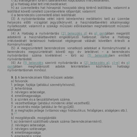
f)
az esetlegesen történt balesetekkel kapcsolatos intézkedéseket,
g)
a Hatóság által tett intézkedéseket,
h)
az üzemeltetés hat hónapnál hosszabb ideig történő leállítása, valamint a
leállítást követő ismételt üzembevétele időpontját, valamint
i)
a berendezés üzemeltető általi leállítását.
(3)
A nyilvántartásba vétel iránti kérelemhez mellékelni kell az üzembe
helyezés előtti vizsgálat jegyzőkönyvét, a használatbavételi alkalmassági
nyilatkozatot, valamint a szakági műszaki előírásokban meghatározott műszaki
adatlapot.
(4)
A Hatóság a nyilvántartás
(2) bekezdés d)
és
g) pont
jában megjelölt
adatokról a használatbavételt engedélyező határozat, illetve a Hatóság
intézkedését tartalmazó határozat véglegessé válását követően értesíti a
Kormányhivatalt.
(5)
A megszüntetett berendezésre vonatkozó adatokat a Kormányhivatal a
berendezés megszüntetését követő egy év leteltével – a berendezés
nyilvántartási száma kivételével – törli az
(1) bekezdés
ben említett
nyilvántartásból.
(6)
Az
(1) bekezdés
szerinti nyilvántartás a
(2) bekezdés a)
,
c)–e)
és
g)
pont
jában meghatározott adatok tekintetében közhiteles hatósági
nyilvántartásnak minősül.
9. §
A berendezések főbb műszaki adatai:
a)
felvonók:
1. jellege, fajtája (például személyfelvonó),
2. teherbírása,
3. névleges sebessége,
4. emelőmagassága,
5. a szintek és a beszállóhelyek száma,
6. vezethetősége (például mindenki által vezethető),
7. a vezérlés módja (például le-fel gyűjtő),
8. a meghajtás jellege (villamos vagy hidraulikus, felsőgépes, alsógépes stb.),
27
9.
b)
mozgólépcsők, mozgójárdák:
1. az óránként szállítható utasok száma (berendezésenként),
2. névleges sebessége,
3. névleges szélessége,
4. emelőmagassága,
5. emelkedési szöge,