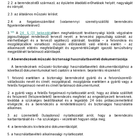
2.2.
a berendezéstől származó, az épületre átadódó erőhatások helyét, nagyságát
és irányát;
2.3.
az általános műszaki leírást;
2.4.
a forgalomszámítást (valamennyi személyszállító berendezés
figyelembevételével).
105
3.
A
24. § (3) bekezdés
ében meghatározott tevékenységi körök végzésére
jogosultsággal rendelkező tervező nevét, a tervezési jogosultság számát, az
elérhetőségét és a tervező sajátkezű aláírását, továbbá – a felvonókra és
mozgólépcsőkre vonatkozó műszaki előírásoktól való eltérés esetén – az
alkalmazott eltérés megfelelőségét és egyenértékűségét igazoló tanúsítvány
megjelölését tartalmazó aláírólapot.
II.
A berendezések műszaki-biztonsági használatbavételi dokumentációja
A berendezések műszaki-biztonsági használatbavételi dokumentációjához a
következő dokumentumokat kell csatolni a kérelem, bejelentés részeként:
1.
felvonó esetében a biztonsági berendezést gyártó és a felvonószerelő-
vállalkozás nevét és címét, mozgólépcső, mozgójárda esetében a gyártó vagy a
felelős forgalmazó nevét és címét tartalmazó dokumentumot;
2.
a gyártó vagy a felelős forgalmazó nyilatkozatát arról, hogy az általa szállított
és felszerelt (felszereltetett) berendezés megfelel az engedélyezett terveknek,
továbbá a szükséges beállításokat és a legalább 24 órás próbaüzemeltetést
elvégezte, és a berendezés a rendeltetésszerű és biztonságos használatra
alkalmas;
3.
az üzemeltető (tulajdonos) nyilatkozatát arról, hogy a berendezés
karbantartását és – ha szükséges – vezetését hogyan oldja meg;
4.
a berendezés kivitelezési dokumentációját;
5.
a használatbavételi alkalmassági nyilatkozatot.