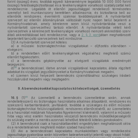
forint összegű éves, továbbá egyedi káreseményre legalább 10 000 000 forint
összegű felelősségbiztosítással és a tevékenységére vonatkozó szabályzattal kell
rendelkeznie. Legalább öt ellenőri jogosultsággal rendelkező természetes
személyt kell munkaviszony keretében alkalmaznia, és biztosítania kell az
ellenőrök rendszeres, évenkénti szakmai továbbképzését. A nyilvántartott
szervezet az ellenőri állományának változását nyolc napon belül bejelenti a
Kormányhivatalnak, amely kérelemre soron kívül nyilvántartásba veszi a
nyilvántartott szervezethez tartozó ellenőrt. A nyilvántartásba vételt kérő
szervezetnek a kérelmezett tevékenységre vonatkozó nemzeti akkreditáló szerv
általi akkreditálással kell rendelkeznie, vagy a
2. § 3. pont
jában meghatározott
bejelentett tanúsító szervezetnek kell minősülnie.
(3)
A nyilvántartott szervezet köteles:
a)
a műszaki biztonságtechnikai vizsgálatokat – díjfizetés ellenében –
elvégezni,
b)
a rendeletben előírt tevékenységének végzéséhez megfelelő számú
ellenőrt foglakoztatni,
c)
a berendezés gépkönyvébe az elvégzett vizsgálatok eredményét
bejegyezni,
68
d)
a berendezéssel, illetve annak vizsgálatával kapcsolatos, általa rögzített
adatokat és vizsgálati jegyzőkönyveket a Kormányhivatalnak megadni,
e)
üzemen kívül helyezett berendezés újraindításához szükséges írásbeli
hozzájárulást megadni vagy megtagadni.
9.
A berendezésekkel kapcsolatos kötelezettségek, üzemeltetés
69
16. §
(1)
Az üzemeltető a berendezés üzemeltetése során, annak
rendeltetésszerű és biztonságos használatra alkalmas állapotáról, rendszeres és
szakszerű karbantartásáról, javításáról, továbbá a szükséges és előírt műszaki
biztonságtechnikai felülvizsgálatáról, rendszeres ellenőrzéséről, az üzemeltetés
és a használat módjának folyamatos figyelemmel kíséréséről, valamint a műszaki
hiba vagy vész esetén használatos vészjelző berendezés működőképességéről
és szükség esetén a mentés azonnali lehetővé tételéről köteles gondoskodni.
(2)
A berendezést csak a használatbavételi engedélyben meghatározott célra
és a rendeltetésének megfelelő módon szabad használni.
(3)
Aki a berendezéssel kapcsolatos munkakörében vagy rendelkezési
jogosultsága gyakorlása során közvetlen balesetveszélyt jelentő vagy okozó hibát,