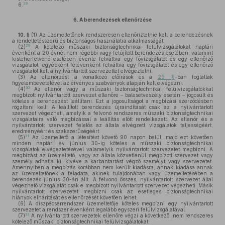
28
6.
6.
A berendezések ellenőrzése
10. §
(1)
Az üzemeltetőnek rendszeresen ellenőriztetnie kell a berendezésnek
a rendeltetésszerű és biztonságos használatra alkalmasságát.
29
(2)
A kötelező műszaki biztonságtechnikai felülvizsgálatokat naptári
évenként a 20 évnél nem régebbi vagy felújított berendezés esetében, valamint
kisteherfelvonó esetében évente felváltva egy fővizsgálatot és egy ellenőrző
vizsgálatot, egyébként félévenként felváltva egy fővizsgálatot és egy ellenőrző
vizsgálatot kell a nyilvántartott szervezettel elvégeztetni.
(3)
Az ellenőrzést a vonatkozó előírások és a
29. §
-ban foglaltak
figyelembevételével az érvényes szabványok alapján kell elvégezni.
30
(4)
Az ellenőr vagy a műszaki biztonságtechnikai felülvizsgálatokkal
megbízott nyilvántartott szervezet ellenőre – balesetveszély esetén – jogosult és
köteles a berendezést leállítani. Ezt a jogosultságot a megbízási szerződésben
rögzíteni kell. A leállított berendezés újraindítását csak az a nyilvántartott
szervezet végezheti, amelyik a felvonó rendszeres műszaki biztonságtechnikai
vizsgálataira való megbízással a leállítás előtt rendelkezett. Az ellenőr és a
nyilvántartott szervezet felelős az általa elvégzett vizsgálatok teljességéért,
eredményéért és szakszerűségéért.
31
(5)
Az üzemeltető a létesítést követő 90 napon belül, majd ezt követően
minden naptári év június 30-ig köteles a műszaki biztonságtechnikai
vizsgálatok elvégeztetésével valamelyik nyilvántartott szervezetet megbízni. A
megbízást az üzemeltető, vagy az általa közvetlenül megbízott szervezet vagy
személy adhatja ki, kivéve a karbantartást végző személyt vagy szervezetet.
Amennyiben a megbízás korábban nem került kiadásra, annak kiadása annak
az üzemeltetőnek a feladata, akinek tulajdonában vagy üzemeltetésében a
berendezés június 30-án állt. A felvonó összes, nyilvántartott szervezet által
végezhető vizsgálatát csak e megbízott nyilvántartott szervezet végezheti. Másik
nyilvántartott szervezetet megbízni csak az esetleges biztonságtechnikai
hiányok elhárítását és ellenőrzését követően lehet.
(6)
A diszpécserrendszer üzemeltetője köteles megbízni egy nyilvántartott
szervezetet a rendszer évenként legalább egyszeri felülvizsgálatával.
32
(7)
A nyilvántartott szervezetek ellenőre végzi a következő, nem rendszeres
kötelező műszaki biztonságtechnikai felülvizsgálatokat: