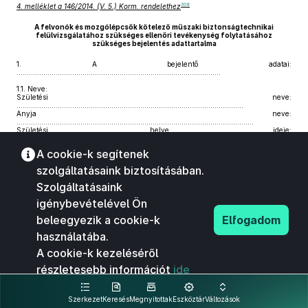
109
4. melléklet a 146/2014. (V. 5.) Korm. rendelethez
A felvonók és mozgólépcsők kötelező műszaki biztonságtechnikai
felülvizsgálatához szükséges ellenőri tevékenység folytatásához
szükséges bejelentés adattartalma
1.
A bejelentő adatai:
...................................................................................................
1.1.
Neve:
Születési neve:
..............................................................................................................
Anyja neve:
...................................................................................................................
Születési helye, ideje:
....................................................................................................
Lakóhely, székhely:
A cookie-k segítenek
.....................................................................................................
Személyazonosító igazolvány száma:
szolgáltatásaink biztosításában.
.........................................................................
Adószáma vagy adóazonosító jele: .............................................................................
Szolgáltatásaink
Telefon:
.........................................................................................................................
igénybevételével Ön
Telefax:
.........................................................................................................................
beleegyezik a cookie-k
Elfogadom
E-mail:
...........................................................................................................................
használatába.
1.2.
Szakképesítése:
A cookie-k kezeléséről
Végzettsége(i):
..............................................................................................................
részletesebb információt
ide
Oklevél száma, kelte:
.......................................................................................................................................
kattintva olvashat.
Az oklevelet kibocsátó felsőfokú oktatási intézmény neve:
.........................................................................................................
Szerkezet
Keresés
Megnyitottak
Eszköztár
Változások