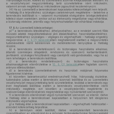
hiányosságot észlel, köteles az üzemeltetést azonnal kikapcsolással leállítani, és
a veszélyhelyzet megszüntetéséig tartó szüneteltetése iránt intézkedni,
valamint annak megtételét az intézkedésre jogosultnál kezdeményezni.
(4)
Ha az üzemeltető a berendezéssel kapcsolatos kötelezettségét nem teljesíti,
a Hatóság őt a teljesítéshez szükséges cselekmények megtételére – beleértve a
berendezés leállítását is –, valamint munkálatok elvégzésére (elvégeztetésére)
kötelezi olyan esetekben, amikor azt az életveszély megelőzése vagy elhárítása,
a biztonság védelme, jelentős vagy helyrehozhatatlan kár elhárítása indokolja.
17. §
Az üzemeltető kötelezettségei:
70
a)
a berendezés létesítéséhez, áthelyezéséhez, az e rendelet szerinti főbb
műszaki adatok megváltoztatásával járó átalakításához, használatbavételéhez,
megszüntetéséhez szükséges – végleges és végrehajtható – hatósági engedély
megszerzése, a
3. § (7) bekezdés
ében meghatározott esetben a megszüntetés
tudomásvétele iránti kérelemnek és mellékleteinek benyújtása a Hatóság
részére,
b)
a berendezés rendeltetésszerű és biztonságos használatra alkalmas,
állandó üzemképes állapotáról, rendszeres és szakszerű karbantartásáról,
javításáról, szükséges felújításáról vagy cseréjéről való gondoskodás, vagy ha az
nem lehetséges, a berendezés leállítása,
c)
a berendezés rendeltetésszerű és biztonságos használatra
alkalmasságának ellenőriztetése a
10. § (2) bekezdés
ében foglaltak szerint,
arányos időelosztásban,
d)
a berendezés üzemeltetésének és használati módjának folyamatos
figyelemmel kísérése,
e)
közvetlen balesetveszélyt eredményezhető hiba, hiányosság észlelése,
tudomására jutása esetén a berendezés azonnali leállítása és az üzemeltetés
veszélyhelyzet megszüntetéséig tartó szüneteltetése, továbbá a berendezés egy
évet meghaladó leállítása esetén a berendezés veszélyteleníttetése iránti
intézkedés megtétele, ezt követően a veszélytelenítés megtörténte és
szakszerűsége ellenőrzésének megrendelése egy nyilvántartott szervezetnél,
f)
a berendezés ellenőrzését végző nyilvántartott szervezet, az ellenőr, illetve
a Hatóság által a berendezéssel kapcsolatban a helyszínen tett ideiglenes
intézkedés végrehajtása,
g)
a Hatóság által a berendezéssel kapcsolatban – végrehajtható határozattal –
elrendelt kötelezettség teljesítése,
h)
a bármilyen okból leállított, illetve veszélytelenített berendezés
újraindításához az ellenőrzést és a műszaki biztonságtechnikai felülvizsgálatot