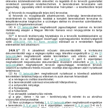
okleveles közlekedésmérnöki oklevéllel, és legalább öt év tervezői gyakorlattal
rendelkező személyek rendelkezhetnek. A berendezések tervezésére való
jogosultság – jogszabály eltérő rendelkezése hiányában – a következőkre terjed
ki:
a)
felvonók és mozgólépcsők teljes körű tervezése,
b)
felvonók és mozgólépcsők alkatrészeinek, biztonsági berendezéseinek,
vezérlésének és hajtásának, továbbá a komplett berendezések tervezése és
telepítéstervezése kiegészítve a szükséges statikai és dinamikai számításokkal,
valamint a forgalomelemzéssel.
(4)
A
(3) bekezdés
ben meghatározott jogosultságokat szakmai és területi
illetékesség alapján a Magyar Mérnöki Kamara veszi névjegyzékbe és tartja
nyilván.
90
(5)
A tervezői tevékenység folytatására és a tervezők továbbképzésére az
építésügyi és az építésüggyel összefüggő szakmagyakorlási tevékenységekről
szóló
266/2013. (VII. 11.) Korm. rendelet
előírásait az e rendeletben foglalt
eltérésekkel kell alkalmazni.
91
24/A. §
(1)
A záradékolt műszaki dokumentációtótól, a kivitelezési
dokumentációtól vagy a végleges építési vagy létesítési engedélytől a
(2)
és
(3)
bekezdés
ben meghatározott adatok tekintetében való eltérés esetén az
eltéréseket és az eltérések okait a
2. melléklet
II. pont 6. alpontjában
meghatározott megvalósulási dokumentáció részeként elkészített, a
24. § (3)
bekezdés
ében meghatározott tervezői jogosultsággal rendelkező tervező,
valamint az építkezés felelős műszaki vezetője által együttesen aláírt nyilatkozat
tartalmazza.
(2)
Az
(1) bekezdés
ben meghatározott nyilatkozat a következő adatkörök
tekintetében tartalmazhatja az eltérések és azok okainak felsorolását:
a)
a névleges és indítási áramfelvétel,
b)
a berendezésből származó elvezetendő hőteljesítmény,
c)
a süllyeszték mélysége,
d)
a fejmagasság,
e)
a fülkeméret,
f)
az aknaajtók szabadnyílás-mérete,
g)
a gép-, illetve – ha van – kerékhelyiség fő méretei és az aknához
viszonyított elhelyezkedése.
(3)
Nem szükséges a Hatóság
3. § (2) bekezdés
ében meghatározott engedélye
a berendezés
9. § a) pont
3. és 4. alpontjában, valamint
9. § b) pont
2–4. és 5.