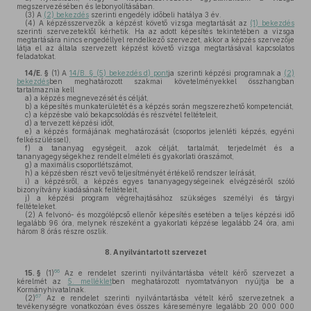
megszervezésében és lebonyolításában.
(3)
A
(2) bekezdés
szerinti engedély időbeli hatálya 3 év.
(4)
A képzésszervezők a képzést követő vizsga megtartását az
(1) bekezdés
szerinti szervezetektől kérhetik. Ha az adott képesítés tekintetében a vizsga
megtartására nincs engedéllyel rendelkező szervezet, akkor a képzés szervezője
látja el az általa szervezett képzést követő vizsga megtartásával kapcsolatos
feladatokat.
14/E. §
(1)
A
14/B. § (5) bekezdés d) pont
ja szerinti képzési programnak a
(2)
bekezdés
ben meghatározott szakmai követelményekkel összhangban
tartalmaznia kell
a)
a képzés megnevezését és célját,
b)
a képesítés munkaterületét és a képzés során megszerezhető kompetenciát,
c)
a képzésbe való bekapcsolódás és részvétel feltételeit,
d)
a tervezett képzési időt,
e)
a képzés formájának meghatározását (csoportos jelenléti képzés, egyéni
felkészüléssel),
f)
a tananyag egységeit, azok célját, tartalmát, terjedelmét és a
tananyagegységekhez rendelt elméleti és gyakorlati óraszámot,
g)
a maximális csoportlétszámot,
h)
a képzésben részt vevő teljesítményét értékelő rendszer leírását,
i)
a képzésről, a képzés egyes tananyagegységeinek elvégzéséről szóló
bizonyítvány kiadásának feltételeit,
j)
a képzési program végrehajtásához szükséges személyi és tárgyi
feltételeket.
(2)
A felvonó- és mozgólépcső ellenőr képesítés esetében a teljes képzési idő
legalább 96 óra, melynek részeként a gyakorlati képzése legalább 24 óra, ami
három 8 órás részre oszlik.
8.
A nyilvántartott szervezet
66
15. §
(1)
Az e rendelet szerinti nyilvántartásba vételt kérő szervezet a
kérelmét az
5. melléklet
ben meghatározott nyomtatványon nyújtja be a
Kormányhivatalnak.
67
(2)
Az e rendelet szerinti nyilvántartásba vételt kérő szervezetnek a
tevékenységre vonatkozóan éves összes káreseményre legalább 20 000 000