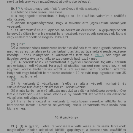
nevét a felvonó- vagy mozgólépcső gépkönyvbe bejegyzi.
78
19. §
A képzett vagy betanított felvonóvezető kötelezettségei:
a)
a felvonó szabályszerű vezetése,
b)
a megengedett teherbírás, a helyes be- és kiszállás, valamint a szállítás
ellenőrzése,
c)
annak megakadályozása, hogy a felvonót arra jogosulatlan személyek
vezessék,
d)
az üzemeltető és a tulajdonos haladéktalan értesítése – a gépkönyvbe tett
bejegyzés útján is – a biztonsági berendezések vagy egyéb szerkezetek látható
vagy észlelt rendellenességéről, hibájáról.
79
20. §
(1)
(2)
A berendezések rendszeres karbantartásának tartalmát a gyártó határozza
meg, és az ezt tartalmazó karbantartási utasítást az üzemeltető rendelkezésére
bocsátja. Ennek hiányában a karbantartás tartalmát a
29. §
-ban foglaltak
figyelembevételével a vonatkozó szabványok határozzák meg.
80
(3)
A berendezések karbantartását a gyártói utasításban foglaltak szerinti
gyakorisággal kell végezni. Ha a gyártói utasítás másként nem rendelkezik, két
egymást követő karbantartás között a 20 évesnél nem régebben üzembe
helyezett vagy felújított berendezés esetében 70 naptári nap, egyéb esetben 35
naptári nap telhet el.
81
(4)
(5)
A karbantartó vállalkozás felelős az általa végzett munkáért, és
értékarányos felelősségbiztosítással kell rendelkeznie.
(6)
A más karbantartó vállalkozás megbízása előtt – a felelősség egyértelművé
tétele érdekében – az üzemeltetőnek a nyilvántartott szervezet általi ellenőrző
vizsgálatot kell végeztetnie.
(7)
Ha a berendezést a karbantartó vállalkozás szerelője állította le, a
berendezés ismételt üzembe helyezéséig másik karbantartó vállalkozás nem
bízható meg.
10.
A gépkönyv
21. §
(1)
A gyártó, illetve felvonószerelő vállalkozás a műszaki terveknek
megfelelően hiteles adatokkal kitöltött gépkönyvet a berendezés leszállítása