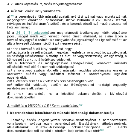
3.
villamos kapcsolási rajzot és tervjelmagyarázatot;
4.
műszaki leírást, mely tartalmazza:
101
a)
a berendezés főbb műszaki adatait, gyártási számát vagy munkaszámát,
megengedett óránkénti indításainak, illetve hidraulikus ciklusainak számát,
névleges és indítási áramfelvételét és a berendezésből származó elvezetendő
hőteljesítményt,
b)
a
24. § (3) bekezdés
ében meghatározott tevékenységi körök végzésére
jogosultsággal rendelkező tervező nevét, címét, aláírását, az aláíró lapon a
tervező névjegyzéki számát szakmagyakorlási jogosultságának igazolásaként, az
általa tervezett dokumentáció(rész) megnevezését,
c)
annak tervező általi kinyilvánítását, hogy:
ca)
az általa tervezett műszaki megoldás megfelel a vonatkozó jogszabályoknak
és hatósági előírásoknak; biztosítja az élet- és vagyonbiztonság, az egészség, a
környezet és a kulturális örökség védelmét;
cb)
a felvonókra és mozgólépcsőkre (mozgójárdára) vonatkozó műszaki
előírásoktól való eltérés nem vált szükségessé;
cc)
a vonatkozó szabványtól eltérő műszaki megoldás alkalmazása esetén a
szerkezet, eljárás vagy számítási módszer a szabványossal legalább
egyenértékű;
cd)
a létesítési terv és a kivitelezési terv összhangban van;
ce)
műemléki védettség esetén az örökségvédelmi hatósági engedély
rendelkezésre áll; valamint
d)
annak ismertetését, ha a létesítési dokumentációtól a kivitelezési
dokumentáció eltér.
102
2. melléklet a 146/2014. (V. 5.) Korm. rendelethez
I.
A berendezések létesítésének műszaki-biztonsági dokumentációja
Építmény építési engedélyezési tervdokumentációjához a berendezésekre
vonatkozóan, továbbá ezen berendezések létesítésének, áthelyezésének,
átalakításának műszaki-biztonsági dokumentációjához az alábbi
103
dokumentumokat kell csatolni a kérelem, bejelentés részeként: