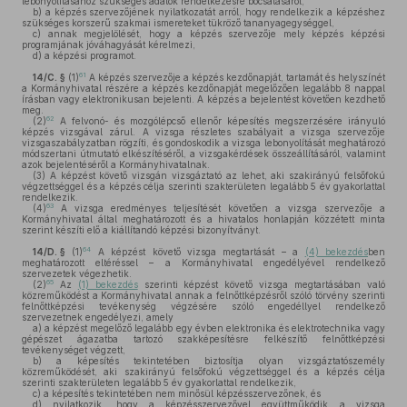
lebonyolításához szükséges adatok rendelkezésre bocsátásáról,
b)
a képzés szervezőjének nyilatkozatát arról, hogy rendelkezik a képzéshez
szükséges korszerű szakmai ismereteket tükröző tananyagegységgel,
c)
annak megjelölését, hogy a képzés szervezője mely képzés képzési
programjának jóváhagyását kérelmezi,
d)
a képzési programot.
61
14/C. §
(1)
A képzés szervezője a képzés kezdőnapját, tartamát és helyszínét
a Kormányhivatal részére a képzés kezdőnapját megelőzően legalább 8 nappal
írásban vagy elektronikusan bejelenti. A képzés a bejelentést követően kezdhető
meg.
62
(2)
A felvonó- és mozgólépcső ellenőr képesítés megszerzésére irányuló
képzés vizsgával zárul. A vizsga részletes szabályait a vizsga szervezője
vizsgaszabályzatban rögzíti, és gondoskodik a vizsga lebonyolítását meghatározó
módszertani útmutató elkészítéséről, a vizsgakérdések összeállításáról, valamint
azok bejelentéséről a Kormányhivatalnak.
(3)
A képzést követő vizsgán vizsgáztató az lehet, aki szakirányú felsőfokú
végzettséggel és a képzés célja szerinti szakterületen legalább 5 év gyakorlattal
rendelkezik.
63
(4)
A vizsga eredményes teljesítését követően a vizsga szervezője a
Kormányhivatal által meghatározott és a hivatalos honlapján közzétett minta
szerint készíti elő a kiállítandó képzési bizonyítványt.
64
14/D. §
(1)
A képzést követő vizsga megtartását – a
(4) bekezdés
ben
meghatározott eltéréssel – a Kormányhivatal engedélyével rendelkező
szervezetek végezhetik.
65
(2)
Az
(1) bekezdés
szerinti képzést követő vizsga megtartásában való
közreműködést a Kormányhivatal annak a felnőttképzésről szóló törvény szerinti
felnőttképzési tevékenység végzésére szóló engedéllyel rendelkező
szervezetnek engedélyezi, amely
a)
a képzést megelőző legalább egy évben elektronika és elektrotechnika vagy
gépészet ágazatba tartozó szakképesítésre felkészítő felnőttképzési
tevékenységet végzett,
b)
a képesítés tekintetében biztosítja olyan vizsgáztatószemély
közreműködését, aki szakirányú felsőfokú végzettséggel és a képzés célja
szerinti szakterületen legalább 5 év gyakorlattal rendelkezik,
c)
a képesítés tekintetében nem minősül képzésszervezőnek, és
d)
nyilatkozik, hogy a képzésszervezővel együttműködik a vizsga