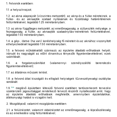
1.
Felvonók esetében:
1.1.
a helyszínrajzot;
1.2.
az akna alaprajzát (vízszintes metszetét), az akna és a fülke méreteinek, a
fülke- és az aknaajtók szabad nyílásának és tűzállósági határértékének
feltüntetésével, legalább 1:25 méretarányban;
1.3.
az akna függőleges metszetét, az emelőmagasság, a süllyeszték mélysége, a
fejmagasság, a fülke, az aknaajtók szabadnyílás-méretének feltüntetésével,
legalább 1:50 méretarányban;
1.4.
a gép-, illetve (ha van) kerékhelyiség fő méreteit és az aknához viszonyított
elhelyezkedését legalább 1:50 méretarányban;
1.5.
a felvonó működéséből származó, az épületre átadódó erőhatások helyét,
irányát és nagyságát az előírt dinamikus tényezők figyelembevételével, ezek
számítását;
1.6.
a forgalomszámítást (valamennyi személyszállító berendezés
figyelembevételével);
1.7.
az általános műszaki leírást;
1.8.
a felvonó által kiszolgált és elfoglalt helyiségek tűzveszélyességi osztályba
sorolását.
104
1.9.
meglévő épületben létesülő felvonó esetében tartószerkezeti tervezési
szakterületi jogosultsággal rendelkező tervező részéről nyilatkozatot arról, hogy
az épületre átadódó erőhatások megfelelők, amennyiben épületstatikai,
állékonysági hatást is vizsgálni kell.
2.
Mozgólépcső, valamint mozgójárda esetében:
2.1.
a felülnézetet, valamint oldalnézetet az emelőmagasság, a lépcsőszélesség
és az emelkedési szög feltüntetésével;