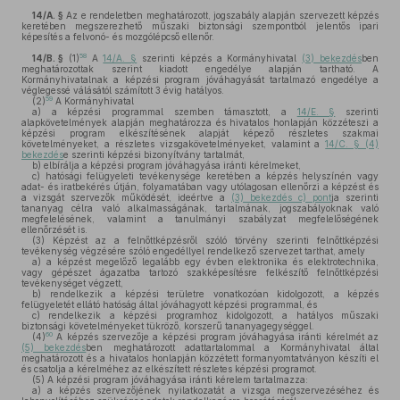
14/A. §
Az e rendeletben meghatározott, jogszabály alapján szervezett képzés
keretében megszerezhető műszaki biztonsági szempontból jelentős ipari
képesítés a felvonó- és mozgólépcső ellenőr.
58
14/B. §
(1)
A
14/A. §
szerinti képzés a Kormányhivatal
(3) bekezdés
ben
meghatározottak szerint kiadott engedélye alapján tartható. A
Kormányhivatalnak a képzési program jóváhagyását tartalmazó engedélye a
véglegessé válásától számított 3 évig hatályos.
59
(2)
A Kormányhivatal
a)
a képzési programmal szemben támasztott, a
14/E. §
szerinti
alapkövetelmények alapján meghatározza és hivatalos honlapján közzéteszi a
képzési program elkészítésének alapját képező részletes szakmai
követelményeket, a részletes vizsgakövetelményeket, valamint a
14/C. § (4)
bekezdés
e szerinti képzési bizonyítvány tartalmát,
b)
elbírálja a képzési program jóváhagyása iránti kérelmeket,
c)
hatósági felügyeleti tevékenysége keretében a képzés helyszínén vagy
adat- és iratbekérés útján, folyamatában vagy utólagosan ellenőrzi a képzést és
a vizsgát szervezők működését, ideértve a
(3) bekezdés c) pont
ja szerinti
tananyag célra való alkalmasságának, tartalmának, jogszabályoknak való
megfelelésének, valamint a tanulmányi szabályzat megfelelőségének
ellenőrzését is.
(3)
Képzést az a felnőttképzésről szóló törvény szerinti felnőttképzési
tevékenység végzésére szóló engedéllyel rendelkező szervezet tarthat, amely
a)
a képzést megelőző legalább egy évben elektronika és elektrotechnika,
vagy gépészet ágazatba tartozó szakképesítésre felkészítő felnőttképzési
tevékenységet végzett,
b)
rendelkezik a képzési területre vonatkozóan kidolgozott, a képzés
felügyeletét ellátó hatóság által jóváhagyott képzési programmal, és
c)
rendelkezik a képzési programhoz kidolgozott, a hatályos műszaki
biztonsági követelményeket tükröző, korszerű tananyagegységgel.
60
(4)
A képzés szervezője a képzési program jóváhagyása iránti kérelmét az
(5) bekezdés
ben meghatározott adattartalommal a Kormányhivatal által
meghatározott és a hivatalos honlapján közzétett formanyomtatványon készíti el
és csatolja a kérelméhez az elkészített részletes képzési programot.
(5)
A képzési program jóváhagyása iránti kérelem tartalmazza:
a)
a képzés szervezőjének nyilatkozatát a vizsga megszervezéséhez és