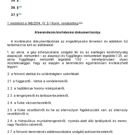
35. §
98
36. §
99
37. §
100
1. melléklet a 146/2014. (V. 5.) Korm. rendelethez
A berendezés kivitelezési dokumentációja
A kivitelezési dokumentációnak az engedélyezési terveken és adatokon túl
tartalmaznia kell az alábbiakat:
1.
az akna, a gép elhelyezésére szolgáló tér és az esetleges kerékhelyiség
alaprajzát, metszeteit – az alaprajzi és függőleges metszeteket legalább 1:25, az
akna függőleges metszetét legalább 1:50 – méretarányban, olyan
részletességgel, hogy az alapján a berendezés egyértelműen kivitelezhető
legyen;
2.
a felvonó statikai és szilárdságtani számítását:
2.1.
a függesztő-, illetve a vonóelemekről,
2.2.
a hajtótárcsa horony-kiképzéséről,
2.3.
a tengelyekről és tartószerkezetekről,
2.4.
a fülke vázszerkezetéről,
2.5.
a fülke vezetősínről és ha az ellensúlyon fogókészülék van, az ellensúly
vezetősínről is,
2.6.
a hidraulikus munkahengerekről, nyomás alatt álló tartályokról és merev,
vagy flexibilis csövekről,
2.7.
a felvonó-berendezés alátámasztására szolgáló acélszerkezetekről;