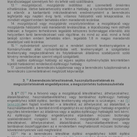
lépcsőszalaggal személyek fel- és lefelé való szállítására;
11
13.
mozgólépcső, mozgójárda leállítása:
az üzemeltető önkéntes
elhatározása, illetve balesetveszély esetén a Hatóság, a nyilvántartott szervezet,
az ellenőr, a karbantartó intézkedésének eredményeként a berendezés
legfeljebb egy naptári évig tartó, villamos hálózatról való lekapcsolása, és
mindkét végpont emberi behatolás ellen maradandó lezárása;
14.
mozgólépcső vagy mozgójárda veszélytelenítése:
a mozgólépcső vagy
mozgójárda hálózatról való maradandó leválasztása, a lépcsőszalag nem oldható
kötéssel, a forgalmi terhelésnek legalább kétszeres biztonsággal ellenálló, álló
helyzetben tartó berendezéssel való rögzítése, és mind az alsó, mind a felső
belépő szinten emberi behatolás ellen, legalább 1,8 m magas maradandó
akadállyal való lezárása;
12
15.
nyilvántartott szervezet:
az e rendelet szerinti tevékenységekre a
Kormányhivatal által nyilvántartásba vett, tevékenységét a szolgáltatási
tevékenység megkezdésének és folytatásának általános szabályairól szóló
törvény rendelkezései szerint végző szolgáltató;
16.
sajátos építésügyi hatóság:
az egyes sajátos építményfajták tekintetében
kijelölt hatáskörrel rendelkező építésügyi hatóság;
17.
üzemeltető:
a berendezés tulajdonosa vagy a berendezés tulajdonosának a
berendezés üzemeltetésével megbízott képviselője.
13
3.
A berendezés létesítésének, használatbavételének és
megszüntetésének engedélyezése, a megszüntetés tudomásulvétele
14
15
3. §
(1)
Ha a felvonó vagy a mozgólépcső létesítéséhez, áthelyezéséhez,
átalakításához, használatbavételéhez vagy bontásához építésügyi hatósági
engedélyhez kötött építési, bontási tevékenység végzése is szükséges, – az
(5)
bekezdés
ben foglalt kivétellel – a létesítést, az áthelyezést, az átalakítást, a
használatbavételt, a bontást érintő engedélyt és az építésügyi hatósági engedélyt
együttes kérelemben az általános vagy a sajátos építésügyi hatóságtól kell kérni.
Az építésügyi hatósági engedélyezési eljárásban műszaki biztonsági
szakkérdésként vizsgálni kell a felvonó, mozgólépcső vagy mozgójárda
létesítésével, áthelyezésével, átalakításával, használatbavételével vagy
bontásával összefüggésben az e rendeletben meghatározott műszaki biztonsági
követelményeknek való megfelelést.
16
(2)
Ha a berendezés létesítése építési engedélyhez kötött építési