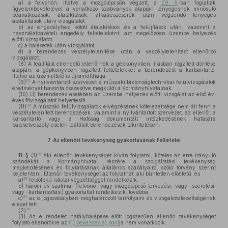
a)
a felvonón, illetve a mozgólépcsőn végzett, a
29. §
-ban foglaltak
figyelembevételével a vonatkozó szabványok alapján lényegesnek minősülő
beavatkozások, átalakítások, alkatrészcserék után végzendő lényeges
átalakítások utáni vizsgálatot,
b)
az engedélyhez kötött átalakítások és a felújítások után, valamint a
használatbavételi engedély feltételeként, azt megelőzően üzembe helyezés
előtti vizsgálatot,
c)
a balesetek után vizsgálatot,
d)
a berendezés veszélytelenítése után a veszélytelenítést ellenőrző
vizsgálatot.
(8)
A leállítást elrendelő ellenőrnek a gépkönyvben, írásban rögzített döntése
alapján, a gépkönyvben rögzített feltételekkel a berendezést a karbantartó,
illetve az üzemeltető is újraindíthatja.
33
(9)
A nyilvántartott szervezet a műszaki biztonságtechnikai felülvizsgálatok
eredményét havonta összesítve megküldi a Kormányhivatalnak.
(10)
Új berendezés esetében az üzembe helyezés előtti vizsgálat az első évi
éves fővizsgálatot helyettesíti.
34
(11)
A műszaki felülvizsgálatok elvégzésének kötelezettsége nem áll fenn a
veszélytelenített berendezések, valamint a nyilvántartott szervezet, az ellenőr, a
karbantartó vagy a Hatóság dokumentált intézkedésének hatására
balesetveszély esetén leállított berendezések tekintetében.
7.
Az ellenőri tevékenység gyakorlásának feltételei
35
11. §
(1)
Aki ellenőri tevékenységet kíván folytatni, köteles az erre irányuló
szándékát a Kormányhivatal részére a szolgáltatási tevékenység
megkezdésének és folytatásának általános szabályairól szóló törvény szerint
bejelenteni. Ellenőri tevékenységet az folytathat, aki büntetlen előéletű, és
36
a)
felsőfokú iskolai végzettséggel rendelkezik,
b)
három év szakmai (felvonó- vagy mozgólépcső-tervezési, vagy -szerelési,
vagy -karbantartási) gyakorlattal rendelkezik, továbbá
37
c)
az e jogszabályban meghatározott tanfolyami és vizsgakötelezettségének
eleget tett.
38
(2)
(3)
Az e rendelet hatálybalépése előtt jogszerűen ellenőri tevékenységet
folytató ellenőrökre az
(1) bekezdés a) pont
ja nem vonatkozik.