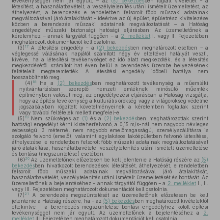
tevékenységgel nem jár együtt, – az
(5) bekezdés
ben foglalt kivétellel – a
létesítést, a használatbavételt, a veszélytelenítés utáni ismételt üzemeltetést, az
áthelyezést, a berendezés e rendeletben felsorolt főbb műszaki adatainak
megváltozásával járó átalakítását – ideértve az új épület, épületrész kivitelezése
közben a berendezés műszaki adatainak megváltoztatását – a Hatóság
engedélyezi műszaki biztonsági hatósági eljárásban. Az üzemeltetőnek a
kérelemhez – annak tárgyától függően – a
2. melléklet
I. vagy II. Fejezetében
meghatározott dokumentációt kell csatolnia.
17
(3)
A létesítési engedély – a
(2) bekezdés
ben meghatározott esetben – a
véglegessé válásának napjától számított négy év elteltével hatályát veszti,
kivéve, ha a létesítési tevékenységet ez idő alatt megkezdték, és a létesítés
megkezdésétől számított hat éven belül a berendezés üzembe helyezésének
feltételeit megteremtették. A létesítési engedély időbeli hatálya nem
hosszabbítható meg.
18
(4)
Ha a
(2) bekezdés
ben meghatározott tevékenység a műemléki
nyilvántartásban szereplő nemzeti emléknek minősülő műemlék
építményben valósul meg, az engedélyezési eljárásban a Hatóság vizsgálja,
hogy az építési tevékenység a kulturális örökség vagy a világörökség védelme
jogszabályban rögzített követelményeinek a kérelemben foglaltak szerint
vagy további feltételek mellett megfelel-e.
19
(5)
Nem szükséges az
(1)
és a
(2) bekezdés
ben meghatározottak szerint
hatósági engedélyt kérni kisteherfelvonó, a 0,15 m/s-nál nem nagyobb névleges
sebességű, 3 méternél nem nagyobb emelőmagasságú, személyszállításra is
szolgáló felvonó (emelő), valamint egylakásos lakóépületben felvonó létesítése,
áthelyezése, e rendeletben felsorolt főbb műszaki adatainak megváltoztatásával
járó átalakítása, használatbavétele, veszélytelenítés utáni ismételt üzemeltetése
és bontása (megszüntetése) esetében.
20
(6)
Az üzemeltetőnek előzetesen be kell jelentenie a Hatóság részére az
(5)
bekezdés
ben hivatkozott berendezések létesítését, áthelyezését, e rendeletben
felsorolt főbb műszaki adatainak megváltozásával járó átalakítását,
használatbavételét, veszélytelenítés utáni ismételt üzemeltetését és bontását. Az
üzemeltetőnek a bejelentéséhez – annak tárgyától függően – a
2. melléklet
I., II.
vagy III. Fejezetében meghatározott dokumentációt kell csatolnia.
21
(7)
A berendezés megszüntetését az üzemeltetőnek előzetesen be kell
jelentenie a Hatóság részére, ha – az
(5) bekezdés
ben meghatározott kivételektől
eltekintve – a berendezés megszüntetése bontási engedélyhez kötött építési
tevékenységgel nem jár együtt. Az üzemeltetőnek a bejelentéséhez a
2.
melléklet
III. Fejezetében meghatározott dokumentációt kell csatolnia.