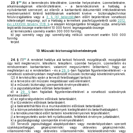
88
23. §
Aki a berendezés létesítésére, üzembe helyezésére, üzemeltetésére,
alkalmasságának ellenőriztetésére, – a berendezésnek a hatóság, a
nyilvántartott szervezet, az ellenőr, a karbantartó dokumentált intézkedésének
eredményeként történő leállításának esetkörét kivéve – biztonságtechnikai
felülvizsgálatára vagy a
3. § (6) bekezdés
ben előírt bejelentésre vonatkozó
kötelességét megszegi, azt a Hatóság a termékek piacfelügyeletéről szóló
2012.
évi LXXXVIII. törvény 17/B. §
-a alapján közigazgatási bírsággal sújtja, amelynek
legkisebb összege esetenként 10 000 forint, legmagasabb összege:
a)
természetes személy esetén 300 000 forintig,
b)
jogi személy vagy jogi személyiség nélküli szervezet esetén 500 000
forintig
terjed.
13.
Műszaki-biztonsági követelmények
89
24. §
(1)
A rendelet hatálya alá tartozó felvonót, mozgólépcsőt, mozgójárdát
úgy kell megtervezni, létesíteni, telepíteni, üzembe helyezni, üzemeltetni és
rendszeresen karbantartani, valamint megszüntetni (elbontani), hogy az
megfeleljen az e rendeletben – és a
29. §
-ban foglaltak figyelembevételével – a
vonatkozó szabványokban meghatározott műszaki biztonsági követelményeknek.
(2)
A tervkészítés során a tervező felelősséggel tartozik:
a)
a tervezési cél műszaki megoldással való eléréséért,
b)
a műszaki biztonsági szempontok érvényesítéséért,
c)
a jogszabályokban előírtak betartásáért,
d)
a
29. §
-ban foglaltak figyelembevételével a vonatkozó szabványok
alkalmazásáért,
e)
az egészségvédelmi előírások betartásáért,
f)
a tűzvédelmi előírások betartásáért,
g)
a balesetelhárítási és a munkavédelmi előírások betartásáért,
h)
a környezetvédelmi követelmények kielégítéséért és betarthatóságáért,
i)
a tervdokumentáció előírt tartalmi követelményeinek teljesítéséért,
j)
a tervegyeztetés során tett nyilatkozatok, feltételek érvényre juttatásáért,
k)
a gazdaságossági szempontok érvényesítéséért.
(3)
Tervezői jogosultsággal alapképzésben vagy mesterképzésben szerzett
szakképzettséggel, gépészmérnöki vagy okleveles gépészmérnöki,
villamosmérnöki vagy okleveles villamosmérnöki, közlekedésmérnöki vagy