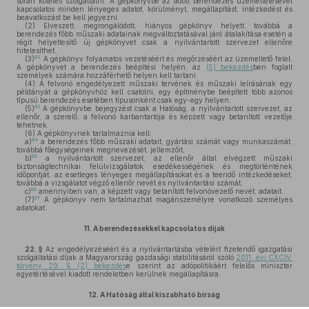
során köteles szolgáltatni. A gépkönyvbe az adott berendezés üzemeltetésével
kapcsolatos minden lényeges adatot, körülményt, megállapítást, intézkedést és
beavatkozást be kell jegyezni.
(2)
Elveszett, megrongálódott, hiányos gépkönyv helyett, továbbá a
berendezés főbb műszaki adatainak megváltoztatásával járó átalakítása esetén a
régit helyettesítő új gépkönyvet csak a nyilvántartott szervezet ellenőre
hitelesíthet.
82
(3)
A gépkönyv folyamatos vezetéséért és megőrzéséért az üzemeltető felel.
A gépkönyvet a berendezés beépítési helyén, az
(5) bekezdés
ben foglalt
személyek számára hozzáférhető helyen kell tartani.
(4)
A felvonó engedélyezett műszaki tervének és műszaki leírásának egy
példányát a gépkönyvhöz kell csatolni, egy építménybe beépített több azonos
típusú berendezés esetében típusonként csak egy-egy helyen.
83
(5)
A gépkönyvbe bejegyzést csak a Hatóság, a nyilvántartott szervezet, az
ellenőr, a szerelő, a felvonó karbantartója és képzett vagy betanított vezetője
tehetnek.
(6)
A gépkönyvnek tartalmaznia kell:
84
a)
a berendezés főbb műszaki adatait, gyártási számát vagy munkaszámát,
továbbá főegységeinek megnevezését, jellemzőit,
85
b)
a nyilvántartott szervezet, az ellenőr által elvégzett műszaki
biztonságtechnikai felülvizsgálatok esedékességének és megtörténtének
időpontját, az esetleges lényeges megállapításokat és a teendő intézkedéseket,
továbbá a vizsgálatot végző ellenőr nevét és nyilvántartási számát,
86
c)
amennyiben van, a képzett vagy betanított felvonóvezető nevét, adatait.
87
(7)
A gépkönyv nem tartalmazhat magánszemélyre vonatkozó személyes
adatokat.
11.
A berendezésekkel kapcsolatos díjak
22. §
Az engedélyezéséért és a nyilvántartásba vételért fizetendő igazgatási
szolgáltatási díjak a Magyarország gazdasági stabilitásáról szóló
2011. évi CXCIV.
törvény 29. § (2) bekezdés
e szerint az adópolitikáért felelős miniszter
egyetértésével kiadott rendeletben kerülnek megállapításra.
12.
A Hatóság által kiszabható bírság