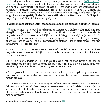
106
6.
Megvalósulási dokumentáció, amely tartalmazza a
24/A. § (1)
bekezdés
ében meghatározott nyilatkozatot az eltérésekről és az eltérések okairól,
valamint a megvalósult állapotot ábrázoló – szakáganként szaktervezők által
készített – műszaki dokumentációt, ha a kivitelezési munkát a záradékolt
műszaki dokumentációtól, a kivitelezési dokumentációtól vagy a végleges építési
vagy létesítési engedélytől eltérően végezték, de az eltérés nem minősül építési
engedélyhez kötött építési tevékenységnek.
III.
A berendezések megszüntetésének műszaki-biztonsági dokumentációja
107
1.
Amennyiben a felvonó bontásánál épületstatikai, állékonysági hatást is kell
vizsgálni (például felvonótorony bontása), akkor a berendezés
megszüntetésének dokumentációját az építésügyi hatósági eljárásokról és
ellenőrzésekről, valamint az adott építményfajtára vonatkozó építésügyi hatósági
eljárások szabályairól szóló kormányrendeletben meghatározottak szerinti
tartalommal kell összeállítani.
2.
Az
1. pont
ban meghatározott esetektől eltérő esetben a berendezések
megszüntetési dokumentációjához az alábbi terveket kell csatolni a kérelem,
bejelentés részeként:
2.1.
Az építmény legalább 1:500 léptékű alaprajzát, azonosíthatóan az összes
elbontandó és megmaradó berendezéssel, valamint megjelölve azokat, amelyek
helyére új berendezés kerül (amennyiben értelmezhető).
2.2.
Forgalomelemzési számítást abban az esetben, ha az építmény továbbra is
fennmarad, és rendelkezik további működő felvonóval, mozgólépcsővel,
mozgójárdával.
2.3.
A bontáshoz tervezett technológiai leírást, amely tartalmazza a bontáshoz
felhasználandó eszközöket, segédszerkezeteket, a műveletek sorrendjét, a
közművezetékek leválasztási módját, a munkavédelmi és környezetvédelmi
előírásokat, valamint az elbontásra kerülő szerkezetek, anyagok további sorsának
meghatározását.
108
3. melléklet a 146/2014. (V. 5.) Korm. rendelethez