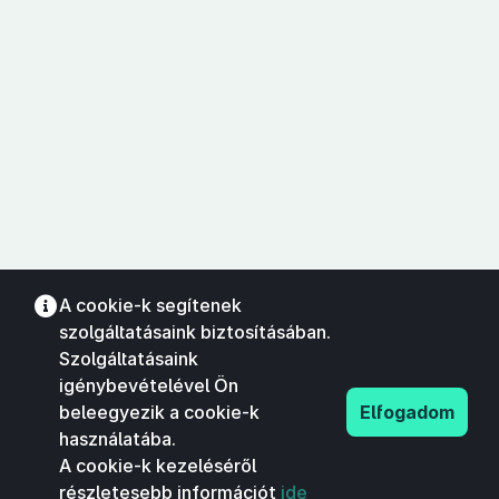
A cookie-k segítenek
szolgáltatásaink biztosításában.
Szolgáltatásaink
igénybevételével Ön
beleegyezik a cookie-k
Elfogadom
használatába.
A cookie-k kezeléséről
részletesebb információt
ide