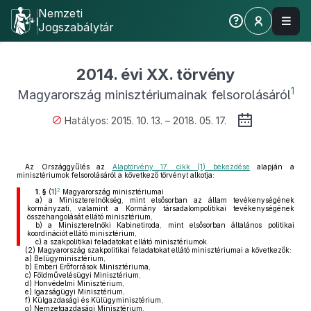
Nemzeti
Jogszabálytár
2014. évi XX. törvény
1
Magyarország minisztériumainak felsorolásáról
Hatályos: 2015. 10. 13. – 2018. 05. 17.
Az Országgyűlés az
Alaptörvény 17. cikk (1) bekezdése
alapján a
minisztériumok felsorolásáról a következő törvényt alkotja:
2
1. §
(1)
Magyarország minisztériumai
a)
a Miniszterelnökség, mint elsősorban az állam tevékenységének
kormányzati, valamint a Kormány társadalompolitikai tevékenységének
összehangolását ellátó minisztérium,
b)
a Miniszterelnöki Kabinetiroda, mint elsősorban általános politikai
koordinációt ellátó minisztérium,
c)
a szakpolitikai feladatokat ellátó minisztériumok.
(2)
Magyarország szakpolitikai feladatokat ellátó minisztériumai a következők:
a)
Belügyminisztérium,
b)
Emberi Erőforrások Minisztériuma,
c)
Földművelésügyi Minisztérium,
d)
Honvédelmi Minisztérium,
e)
Igazságügyi Minisztérium,
f)
Külgazdasági és Külügyminisztérium,
g)
Nemzetgazdasági Minisztérium,