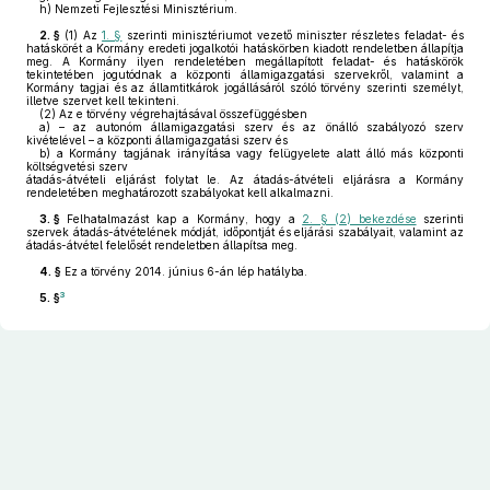
h)
Nemzeti Fejlesztési Minisztérium.
2. §
(1)
Az
1. §
szerinti minisztériumot vezető miniszter részletes feladat- és
hatáskörét a Kormány eredeti jogalkotói hatáskörben kiadott rendeletben állapítja
meg. A Kormány ilyen rendeletében megállapított feladat- és hatáskörök
tekintetében jogutódnak a központi államigazgatási szervekről, valamint a
Kormány tagjai és az államtitkárok jogállásáról szóló törvény szerinti személyt,
illetve szervet kell tekinteni.
(2)
Az e törvény végrehajtásával összefüggésben
a)
– az autonóm államigazgatási szerv és az önálló szabályozó szerv
kivételével – a központi államigazgatási szerv és
b)
a Kormány tagjának irányítása vagy felügyelete alatt álló más központi
költségvetési szerv
átadás-átvételi eljárást folytat le. Az átadás-átvételi eljárásra a Kormány
rendeletében meghatározott szabályokat kell alkalmazni.
3. §
Felhatalmazást kap a Kormány, hogy a
2. § (2) bekezdése
szerinti
szervek átadás-átvételének módját, időpontját és eljárási szabályait, valamint az
átadás-átvétel felelősét rendeletben állapítsa meg.
4. §
Ez a törvény 2014. június 6-án lép hatályba.
3
5. §