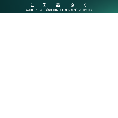
kattintva olvashat.
Szerkezet
Keresés
Megnyitottak
Eszköztár
Változások
Kapcsolat
Felhasználási feltételek
PDF
Akadálymentesítési nyilatkozat
Adatkezelési tájékoztató