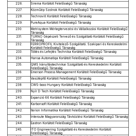
226.
Sirema Korlátolt Felelősségű Társaság
227.
Közműép Szolnok Korlátolt Felelősségű Társaság
228.
Technovill Korlátolt Felelősségű Társaság
229.
PureAqua Korlátolt Felelősségű Társaság
230.
Metrisystem Mérlegtervezési és Vállalkozási Korlátolt Felelősségű
Társaság
231.
TURNO Gépészeti Tervező és Szolgáltató Korlátolt Felelősségű
Társaság
232.
FERROPROFIL Kivitelező-Szolgáltató, Szakipari és Kereskedelmi
Korlátolt Felelősségű Társaság
233.
Töltés és Lefejtés Technika Korlátolt Felelősségű Társaság
234.
Hansa Automatiqa Korlátolt Felelősségű Társaság
235.
QMS Irányítástechnikai Szolgáltató és Kereskedelmi Korlátolt
Felelősségű Társaság
236.
Emerson Process Management Korlátolt Felelősségű Társaság
237.
Vasútépítő Korlátolt Felelősségű Társaság
238.
CWS-boco Hungary Korlátolt Felelősségű Társaság
239.
Nyír D Tech Korlátolt Felelősségű Társaság
240.
Expanzió 66 Korlátolt Felelősségű Társaság
241.
Karbonsoft Korlátolt Felelősségű Társaság
242.
Iterion Informatika Korlátolt Felelősségű Társaság
243.
Interoute Magyarország Távközlési Korlátolt Felelősségű Társaság
244.
Eastron Korlátolt Felelősségű Társaság
245.
ITO Engineering Szolgáltató és Kereskedelmi Korlátolt
Felelősségű Társaság