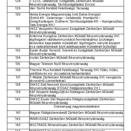
128.
T-SZOL Tatabányai Szolgáltató Zártkörűen Működő
Részvénytársaság, Távhőszolgáltatási Divízió
129.
Váci Távhő Korlátolt Felelősségű Társaság
130.
Veolia Energia Magyarország (volt Dakia Energia)
(Érdhő Kft., Cellenergo – Celldömölk, Promtávhő –
Dorog/Esztergom, Distherm Távhőszolgáltató Kft. – Nyergesújfalu,
Tata Energia Kft.)
131.
VKSZ Veszprémi Közüzemi Szolgáltató Zártkörűen Működő
Részvénytársaság
132.
Antenna Hungária Zártkörűen Működő Részvénytársaság (HC
légiforgalmi rádiókommunikáció fenntartásához szükséges
távközlési kapcsolatok működését, légiforgalmi irányító központ
és a radarállomások közti adatkapcsolat működését biztosítja)
133.
Észak-Budai Tervező, Szerelő és Szolgáltató Zártkörűen Működő
Részvénytársaság
134.
Invitel Zártkörűen Működő Részvénytársaság
135.
Magyar Telekom Nyílt Részvénytársaság
136.
Thermik Plus Korlátolt Felelősségű Társaság (HC fűtés, hűtés,
szellőzés és víz- és csatorna karbantartás)
137.
T-Mobile Zártkörűen Működő Részvénytársaság (HC navigációs
távvezérlő üzemeltetése)
138.
ENKSZ Első Nemzeti Közműszolgáltató Zártkörűen Működő
Részvénytársaság (FŐGÁZ Földgázelosztási Zrt.)
139.
KAF Központi Adatgyűjtő és Feldolgozó Zártkörűen Működő
Részvénytársaság
140.
ENKSZ Észak-Dél Regionális Földgázszolgáltató Zártkörűen
Működő Részvénytársaság
Üzemanyag nagykereskedelem
141.
Magyar Földgázkereskedő Zártkörűen Működő Részvénytársaság
142.
PANRUSGÁZ Zártkörűen Működő Részvénytársaság
143.
MOLTRADE-Mineralimpex Zártkörűen Működő Részvénytársaság