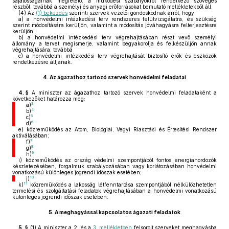
sajátosságainak megfelelő, a működési szabályokról rendelkező szöveges
részből, továbbá a személyi és anyagi erőforrásokat bemutató mellékletekből áll.
(4)
Az
(1) bekezdés
szerinti szervek vezetői gondoskodnak arról, hogy
a)
a honvédelmi intézkedési terv rendszeres felülvizsgálatra, és szükség
szerint módosítására kerüljön, valamint a módosítás jóváhagyásra felterjesztésre
kerüljön;
b)
a honvédelmi intézkedési terv végrehajtásában részt vevő személyi
állomány a tervet megismerje, valamint begyakorolja és felkészüljön annak
végrehajtására; továbbá
c)
a honvédelmi intézkedési terv végrehajtását biztosító erők és eszközök
rendelkezésre álljanak.
4.
Az ágazathoz tartozó szervek honvédelmi feladatai
4. §
A miniszter az ágazathoz tartozó szervek honvédelmi feladataként a
következőket határozza meg:
3
a)
4
b)
5
c)
6
d)
e)
közreműködés az Atom, Biológiai, Vegyi Riasztási és Értesítési Rendszer
aktiválásában;
7
f)
8
g)
9
h)
i)
közreműködés az ország védelmi szempontjából fontos energiahordozók
készletezésében, forgalmuk szabályozásában vagy korlátozásában honvédelmi
vonatkozású különleges jogrendi időszak esetében;
10
j)
11
k)
közreműködés a lakosság létfenntartása szempontjából nélkülözhetetlen
termelési és szolgáltatási feladatok végrehajtásában a honvédelmi vonatkozású
különleges jogrendi időszak esetében.
5.
A meghagyással kapcsolatos ágazati feladatok
5. §
(1)
A miniszter a 2. és a
3. mellékletben
felsorolt szerveket meghagyásba