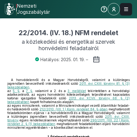
Nemzeti
Jogszabálytár
22/2014. (IV. 18.) NFM rendelet
a közlekedési és energetikai szervek
honvédelmi feladatairól
Hatályos: 2025. 01. 19. –
A honvédelemről és a Magyar Honvédségről, valamint a különleges
jogrendben bevezethető intézkedésekről szóló
2011. évi CXIII. törvény 81. § (3)
bekezdésében
,
az
5. §
, a
7. §
, valamint a 2. és a
3. melléklet
tekintetében a honvédségi
adatkezelésről, az egyes honvédelmi kötelezettségek teljesítésével kapcsolatos
katonai igazgatási feladatokról szóló
2013. évi XCVII. törvény 68. § (2)
bekezdésében
kapott felhatalmazás alapján,
az egyes miniszterek, valamint a Miniszterelnökséget vezető államtitkár feladat-
és hatásköréről szóló
212/2010. (VII. 1.) Korm. rendelet 84. §-ában
meghatározott
feladatkörömben eljárva – a honvédelemről és a Magyar Honvédségről, valamint
a különleges jogrendben bevezethető intézkedésekről szóló
2011. évi CXIII.
törvény
egyes rendelkezéseinek végrehajtásáról szóló
290/2011. (XII. 22.) Korm.
rendelet 2. § (1) bekezdésében
meghatározott feladatkörében eljáró honvédelmi
miniszterrel egyetértésben – a következőket rendelem el:
1.
Értelmező rendelkezések