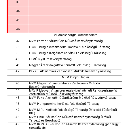
33.
34.
35.
36.
Villamosenergia kereskedelem
37.
MVM Partner Zártkörűen Működő Részvénytársaság
38.
E.ON Energiakereskedelmi Korlátolt Felelősségű Társaság
39.
E.ON Energiaszolgáltató Korlátolt Felelősségű Társaság
40.
ELMŰ Nyílt Részvénytársaság
41.
Magyar Áramszolgáltató Korlátolt Felelősségű Társaság
42.
Paks II. Atomerőmű Zártkörűen Működő Részvénytársaság
MVM Csoport tagjai
43.
MVM Magyar Villamos Művek Zártkörűen Működő
Részvénytársaság
44.
MAVIR Magyar Villamosenergia-ipari Átviteli Rendszerirányító
Zártkörűen Működő Részvénytársaság
45.
MVM Paksi Atomerőmű Zártkörűen Működő Részvénytársaság
46.
MVM Hungarowind Korlátolt Felelősségű Társaság
47.
MVM MIFÜ Korlátolt Felelősségű Társaság (Miskolci Fűtőerőmű
Kft.)
48.
MVM ERBE Zártkörűen Működő Részvénytársaság (Erőmű
Tervező és Beruházó)
49.
MVM KONTO Zártkörűen Működő Részvénytársaság (pénzügyi
szolgáltatás)