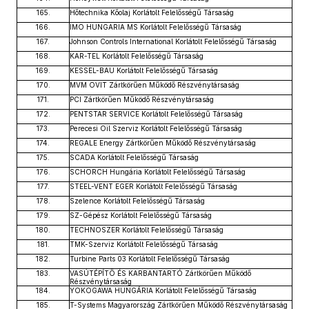
165.
Hőtechnika Kőolaj Korlátolt Felelősségű Társaság
166.
IMO HUNGARIA MS Korlátolt Felelősségű Társaság
167.
Johnson Controls International Korlátolt Felelősségű Társaság
168.
KAR-TEL Korlátolt Felelősségű Társaság
169.
KESSEL-BAU Korlátolt Felelősségű Társaság
170.
MVM OVIT Zártkörűen Működő Részvénytársaság
171.
PCI Zártkörűen Működő Részvénytársaság
172.
PENTSTAR SERVICE Korlátolt Felelősségű Társaság
173.
Perecesi Oil Szerviz Korlátolt Felelősségű Társaság
174.
REGALE Energy Zártkörűen Működő Részvénytársaság
175.
SCADA Korlátolt Felelősségű Társaság
176.
SCHORCH Hungária Korlátolt Felelősségű Társaság
177.
STEEL-VENT EGER Korlátolt Felelősségű Társaság
178.
Szelence Korlátolt Felelősségű Társaság
179.
SZ-Gépész Korlátolt Felelősségű Társaság
180.
TECHNOSZER Korlátolt Felelősségű Társaság
181.
TMK-Szerviz Korlátolt Felelősségű Társaság
182.
Turbine Parts 03 Korlátolt Felelősségű Társaság
183.
VASÚTÉPÍTŐ ÉS KARBANTARTÓ Zártkörűen Működő
Részvénytársaság
184.
YOKOGAWA HUNGÁRIA Korlátolt Felelősségű Társaság
185.
T-Systems Magyarország Zártkörűen Működő Részvénytársaság