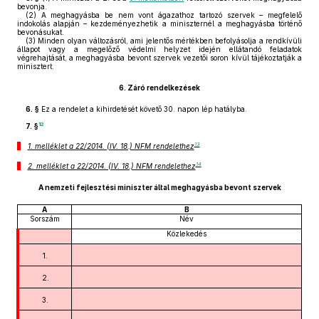
bevonja.
(2)
A meghagyásba be nem vont ágazathoz tartozó szervek – megfelelő
indokolás alapján – kezdeményezhetik a miniszternél a meghagyásba történő
bevonásukat.
(3)
Minden olyan változásról, ami jelentős mértékben befolyásolja a rendkívüli
állapot vagy a megelőző védelmi helyzet idején ellátandó feladatok
végrehajtását, a meghagyásba bevont szervek vezetői soron kívül tájékoztatják a
minisztert.
6.
Záró rendelkezések
6. §
Ez a rendelet a kihirdetését követő 30. napon lép hatályba.
12
7. §
13
1. melléklet a 22/2014. (IV. 18.) NFM rendelethez
14
2. melléklet a 22/2014. (IV. 18.) NFM rendelethez
A nemzeti fejlesztési miniszter által meghagyásba bevont szervek
A
B
Sorszám
Név
Közlekedés
1.
2.
3.