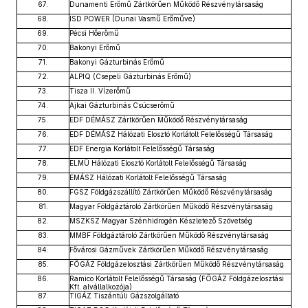
67.
Dunamenti Erőmű Zártkörűen Működő Részvénytársaság
68.
ISD POWER (Dunai Vasmű Erőműve)
69.
Pécsi Hőerőmű
70.
Bakonyi Erőmű
71.
Bakonyi Gázturbinás Erőmű
72.
ALPIQ (Csepeli Gázturbinás Erőmű)
73.
Tisza II. Vízerőmű
74.
Ajkai Gázturbinás Csúcserőmű
75.
EDF DÉMÁSZ Zártkörűen Működő Részvénytársaság
76.
EDF DÉMÁSZ Hálózati Elosztó Korlátolt Felelősségű Társaság
77.
EDF Energia Korlátolt Felelősségű Társaság
78.
ELMŰ Hálózati Elosztó Korlátolt Felelősségű Társaság
79.
EMÁSZ Hálózati Korlátolt Felelősségű Társaság
80.
FGSZ Földgázszállító Zártkörűen Működő Részvénytársaság
81.
Magyar Földgáztároló Zártkörűen Működő Részvénytársaság
82.
MSZKSZ Magyar Szénhidrogén Készletező Szövetség
83.
MMBF Földgáztároló Zártkörűen Működő Részvénytársaság
84.
Fővárosi Gázművek Zártkörűen Működő Részvénytársaság
85.
FŐGÁZ Földgázelosztási Zártkörűen Működő Részvénytársaság
86.
Ramico Korlátolt Felelősségű Társaság (FŐGÁZ Földgázelosztási
Kft. alvállalkozója)
87.
TIGÁZ Tiszántúli Gázszolgáltató