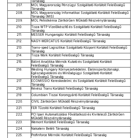
Társaság
207.
MOL Magyarország Pénzügyi Szolgáltató Korlátolt Felelősségű
Társaság
208.
MOL Magyarország Informatikai Szolgáltató Korlátolt Felelősségű
Társaság (MIS)
209.
MOL Petrolkémia Zártkörűen Működő Részvénytársaság
210.
Tisza WTP Vízelőkészítő és Szolgáltató Korlátolt Felelősségű
Társaság
211.
MESSER Hungarogáz Korlátolt Felelősségű Társaság
212.
NAGY-MERCATUS Korlátolt Felelősségű Társaság
213.
Trans-sped Logisztikai Szolgáltató Központ Korlátolt Felelősségű
Társaság
214.
Tisza Work Korlátolt Felelősségű Társaság
215.
Bálint Analitika Mérnök Kutató és Szolgáltató Korlátolt
Felelősségű Társaság
216.
Wesling Hungary Környezetvédelmi, Élelmiszerbiztonsági,
Egészségvédelmi és Minőségügyi Szolgáltató Korlátolt
Felelősségű Társaság
217.
ECOMISSIO Kereskedelmi, és Szolgáltató Korlátolt Felelősségű
Társaság
218.
Révész Trans Korlátolt Felelősségű Társaság
219.
Columbian Tiszai Koromgyártó Korlátolt Felelősségű Társaság
220.
CIVIL Zártkörűen Működő Részvénytársaság
221.
FER Tűzoltó Korlátolt Felelősségű Társaság
222.
PCI Ipari Automatizálási Fővállalkozó és Kivitelező Zártkörűen
Működő Részvénytársaság
223.
Wemont Korlátolt Felelősségű Társaság
224.
Nakaterv Betéti Társaság
225.
Profinforce Mérnöki Korlátolt Felelősségű Társaság