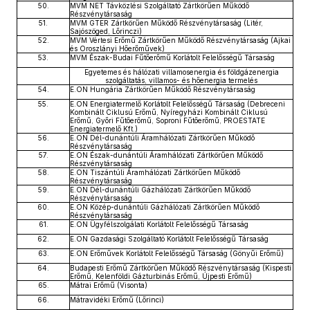
50.
MVM NET Távközlési Szolgáltató Zártkörűen Működő
Részvénytársaság
51.
MVM GTER Zártkörűen Működő Részvénytársaság (Litér,
Sajószöged, Lőrinczi)
52.
MVM Vértesi Erőmű Zártkörűen Működő Részvénytársaság (Ajkai
és Oroszlányi Hőerőművek)
53.
MVM Észak-Budai Fűtőerőmű Korlátolt Felelősségű Társaság
Egyetemes és hálózati villamosenergia és földgázenergia
szolgáltatás, villamos- és hőenergia termelés
54.
E.ON Hungária Zártkörűen Működő Részvénytársaság
55.
E.ON Energiatermelő Korlátolt Felelősségű Társaság (Debreceni
Kombinált Ciklusú Erőmű, Nyíregyházi Kombinált Ciklusú
Erőmű, Győri Fűtőerőmű, Soproni Fűtőerőmű, PROESTATE
Energiatermelő Kft.)
56.
E.ON Dél-dunántúli Áramhálózati Zártkörűen Működő
Részvénytársaság
57.
E.ON Észak-dunántúli Áramhálózati Zártkörűen Működő
Részvénytársaság
58.
E.ON Tiszántúli Áramhálózati Zártkörűen Működő
Részvénytársaság
59.
E.ON Dél-dunántúli Gázhálózati Zártkörűen Működő
Részvénytársaság
60.
E.ON Közép-dunántúli Gázhálózati Zártkörűen Működő
Részvénytársaság
61.
E.ON Ügyfélszolgálati Korlátolt Felelősségű Társaság
62.
E.ON Gazdasági Szolgáltató Korlátolt Felelősségű Társaság
63.
E.ON Erőművek Korlátolt Felelősségű Társaság (Gönyűi Erőmű)
64.
Budapesti Erőmű Zártkörűen Működő Részvénytársaság (Kispesti
Erőmű, Kelenföldi Gázturbinás Erőmű, Újpesti Erőmű)
65.
Mátrai Erőmű (Visonta)
66.
Mátravidéki Erőmű (Lőrinci)