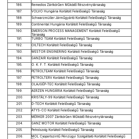
186.
Remedios Zártkörűen Működő Részvénytársaság
187.
VOLVO Hungária Korlátolt Felelősségű Társaság
188.
Schwarzmüller Járműgyártó Korlátolt Felelősségű Társaság
189.
Continental Hungária Korlátolt Felelősségű Társaság
190.
EMERSON PROCESS MANAGEMENT Korlátolt Felelősségű
Társaság
191.
TURBO TEAM Korlátolt Felelősségű Társaság
192.
OILTECH Korlátolt Felelősségű Társaság
193.
WESTOR ENGINERING Korlátolt Felelősségű Társaság
194.
GANZAIR Korlátolt Felelősségű Társaság
195.
O. K. F. T. Korlátolt Felelősségű Társaság
196.
PETROLTEAM Korlátolt Felelősségű Társaság
197.
PETROLTERV Korlátolt Felelősségű Társaság
198.
OLAJGÉP-TEC Korlátolt Felelősségű Társaság
199.
AERZEN HUNGÁRIA Korlátolt Felelősségű Társaság
200.
KRISTÁLY-99 Korlátolt Felelősségű Társaság
201.
D-TECH Korlátolt Felelősségű Társaság
202.
ATYS-CO Korlátolt Felelősségű Társaság
203.
MÉRKER 2007 Zártkörűen Működő Részvénytársaság
204.
GANZ MOTOR Korlátolt Felelősségű Társaság
205.
Petrolszolg Korlátolt Felelősségű Társaság
206.
MOL Csoportszintű Pénzügyi Szolgáltató Korlátolt Felelősségű