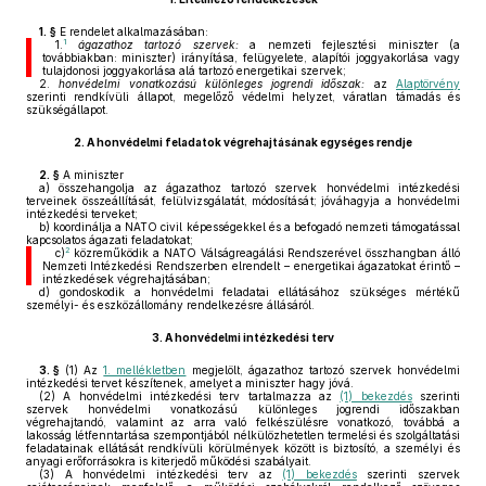
1. §
E rendelet alkalmazásában:
1
1.
ágazathoz tartozó szervek:
a nemzeti fejlesztési miniszter (a
továbbiakban: miniszter) irányítása, felügyelete, alapítói joggyakorlása vagy
tulajdonosi joggyakorlása alá tartozó energetikai szervek;
2.
honvédelmi vonatkozású különleges jogrendi időszak:
az
Alaptörvény
szerinti rendkívüli állapot, megelőző védelmi helyzet, váratlan támadás és
szükségállapot.
2.
A honvédelmi feladatok végrehajtásának egységes rendje
2. §
A miniszter
a)
összehangolja az ágazathoz tartozó szervek honvédelmi intézkedési
terveinek összeállítását, felülvizsgálatát, módosítását; jóváhagyja a honvédelmi
intézkedési terveket;
b)
koordinálja a NATO civil képességekkel és a befogadó nemzeti támogatással
kapcsolatos ágazati feladatokat;
2
c)
közreműködik a NATO Válságreagálási Rendszerével összhangban álló
Nemzeti Intézkedési Rendszerben elrendelt – energetikai ágazatokat érintő –
intézkedések végrehajtásában;
d)
gondoskodik a honvédelmi feladatai ellátásához szükséges mértékű
személyi- és eszközállomány rendelkezésre állásáról.
3.
A honvédelmi intézkedési terv
3. §
(1)
Az
1. mellékletben
megjelölt, ágazathoz tartozó szervek honvédelmi
intézkedési tervet készítenek, amelyet a miniszter hagy jóvá.
(2)
A honvédelmi intézkedési terv tartalmazza az
(1) bekezdés
szerinti
szervek honvédelmi vonatkozású különleges jogrendi időszakban
végrehajtandó, valamint az arra való felkészülésre vonatkozó, továbbá a
lakosság létfenntartása szempontjából nélkülözhetetlen termelési és szolgáltatási
feladatainak ellátását rendkívüli körülmények között is biztosító, a személyi és
anyagi erőforrásokra is kiterjedő működési szabályait.
(3)
A honvédelmi intézkedési terv az
(1) bekezdés
szerinti szervek