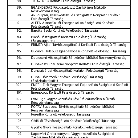
88.
TIGAZ DSO Korlátolt Felelősségű Társaság
89.
ÉGÁZ-DÉGÁZ Földgázelosztó Zártkörűen Működő
Részvénytársaság
90.
ARIES Ipari, Kereskedelmi és Szolgáltató Nonprofit Korlátolt
Felelősségű Társaság
91.
ALFEN Almásfüzitői Energetikai és Szolgáltató Korlátolt
Felelősségű Társaság
92.
Barcika Szolg Korlátolt Felelősségű Társaság
93.
Biohő Hőszolgáltató Korlátolt Felelősségű Társaság
(Balassagyarmat)
94.
PRIMER Ajkai Távhőszolgáltatási Korlátolt Felelősségű Társaság
95.
Budaörsi Településgazdálkodási Korlátolt Felelősségű Társaság
96.
Debreceni Hőszolgáltató Zártkörűen Működő Részvénytársaság
97.
Dunakeszi Közüzemi Nonprofit Korlátolt Felelősségű Társaság
98.
Dunaújvárosi Hőszolgáltató Korlátolt Felelősségű Társaság
99.
Dunai Hőtermelő Korlátolt Felelősségű Társaság
(Százhalombatta)
100.
EMEF – Első Magyar Energetikai Fejlesztő és Szolgáltató Korlátolt
Felelősségű Társaság
101.
Energocoop Korlátolt Felelősségű Társaság
102.
EVAT Egri Vagyonkezelő és Távfűtő Zártkörűen Működő
Részvénytársaság
103.
FŐTÁV Budapesti Távhőszolgáltató Zártkörűen Működő
Részvénytársaság
104.
Füredhő Korlátolt Felelősségű Társaság
105.
Gödöllői Távhőszolgáltató Korlátolt Felelősségű Társaság
106.
Győrhő Győri Hőszolgáltató Korlátolt Felelősségű Társaság
107.
Kaposvári Önkormányzati Vagyonkezelő és Szolgáltató
Zártkörűen Működő Részvénytársaság