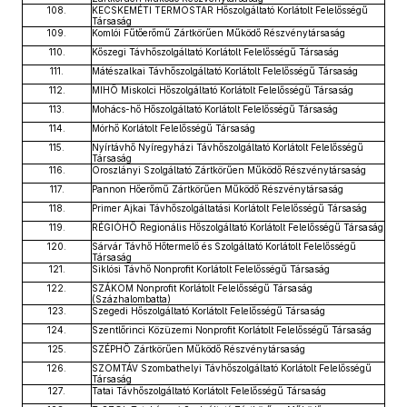
108.
KECSKEMÉTI TERMOSTAR Hőszolgáltató Korlátolt Felelősségű
Társaság
109.
Komlói Fűtőerőmű Zártkörűen Működő Részvénytársaság
110.
Kőszegi Távhőszolgáltató Korlátolt Felelősségű Társaság
111.
Mátészalkai Távhőszolgáltató Korlátolt Felelősségű Társaság
112.
MIHŐ Miskolci Hőszolgáltató Korlátolt Felelősségű Társaság
113.
Mohács-hő Hőszolgáltató Korlátolt Felelősségű Társaság
114.
Mórhő Korlátolt Felelősségű Társaság
115.
Nyírtávhő Nyíregyházi Távhőszolgáltató Korlátolt Felelősségű
Társaság
116.
Oroszlányi Szolgáltató Zártkörűen Működő Részvénytársaság
117.
Pannon Hőerőmű Zártkörűen Működő Részvénytársaság
118.
Primer Ajkai Távhőszolgáltatási Korlátolt Felelősségű Társaság
119.
RÉGIÓHŐ Regionális Hőszolgáltató Korlátolt Felelősségű Társaság
120.
Sárvár Távhő Hőtermelő és Szolgáltató Korlátolt Felelősségű
Társaság
121.
Siklósi Távhő Nonprofit Korlátolt Felelősségű Társaság
122.
SZÁKOM Nonprofit Korlátolt Felelősségű Társaság
(Százhalombatta)
123.
Szegedi Hőszolgáltató Korlátolt Felelősségű Társaság
124.
Szentlőrinci Közüzemi Nonprofit Korlátolt Felelősségű Társaság
125.
SZÉPHŐ Zártkörűen Működő Részvénytársaság
126.
SZOMTÁV Szombathelyi Távhőszolgáltató Korlátolt Felelősségű
Társaság
127.
Tatai Távhőszolgáltató Korlátolt Felelősségű Társaság