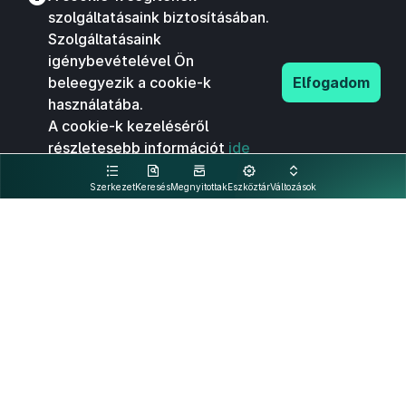
szolgáltatásaink biztosításában.
Szolgáltatásaink
igénybevételével Ön
beleegyezik a cookie-k
Elfogadom
használatába.
A cookie-k kezeléséről
részletesebb információt
ide
kattintva olvashat.
Szerkezet
Keresés
Megnyitottak
Eszköztár
Változások