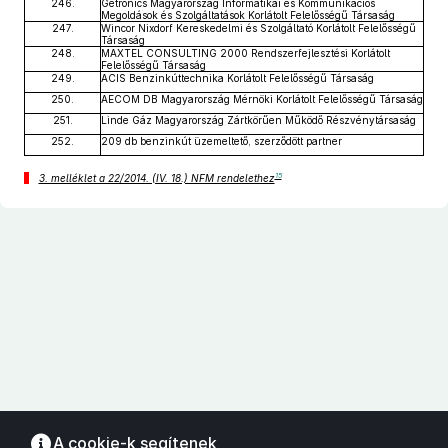
246.
Getronics Magyarország Informatikai és Kommunikációs
Megoldások és Szolgáltatások Korlátolt Felelősségű Társaság
247.
Wincor Nixdorf Kereskedelmi és Szolgáltató Korlátolt Felelősségű
Társaság
248.
MAXTEL CONSULTING 2000 Rendszerfejlesztési Korlátolt
Felelősségű Társaság
249.
ACIS Benzinkúttechnika Korlátolt Felelősségű Társaság
250.
AECOM DB Magyarország Mérnöki Korlátolt Felelősségű Társaság
251.
Linde Gáz Magyarország Zártkörűen Működő Részvénytársaság
252.
209 db benzinkút üzemeltető, szerződött partner
15
3. melléklet a 22/2014. (IV. 18.) NFM rendelethez
A cookie-k segítenek