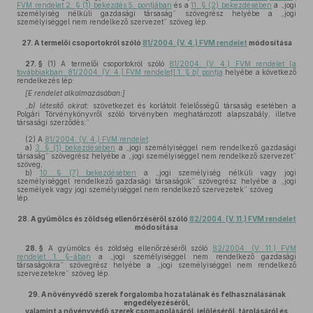
FVM rendelet 2. § (1) bekezdés 5. pontjában
és a
11. § (2) bekezdésében
a „jogi
személyiség nélküli gazdasági társaság” szövegrész helyébe a „jogi
személyiséggel nem rendelkező szervezet” szöveg lép.
27.
A termelői csoportokról szóló
81/2004. (V. 4.) FVM rendelet
módosítása
27. §
(1)
A termelői csoportokról szóló
81/2004. (V. 4.) FVM rendelet [a
továbbiakban: 81/2004. (V. 4.) FVM rendelet] 1. §
b)
pontja
helyébe a következő
rendelkezés lép:
[E rendelet alkalmazásában:]
„
b) létesítő okirat:
szövetkezet és korlátolt felelősségű társaság esetében a
Polgári Törvénykönyvről szóló törvényben meghatározott alapszabály, illetve
társasági szerződés;”
(2)
A
81/2004. (V. 4.) FVM rendelet
a)
3. § (1) bekezdésében
a „jogi személyiséggel nem rendelkező gazdasági
társaság” szövegrész helyébe a „jogi személyiséggel nem rendelkező szervezet”
szöveg,
b)
10. § (7) bekezdésében
a „jogi személyiség nélküli vagy jogi
személyiséggel rendelkező gazdasági társaságok” szövegrész helyébe a „jogi
személyek vagy jogi személyiséggel nem rendelkező szervezetek” szöveg
lép.
28.
A gyümölcs és zöldség ellenőrzéséről szóló
82/2004. (V. 11.) FVM rendelet
módosítása
28. §
A gyümölcs és zöldség ellenőrzéséről szóló
82/2004. (V. 11.) FVM
rendelet 1. §-ában
a „jogi személyiséggel nem rendelkező gazdasági
társaságokra” szövegrész helyébe a „jogi személyiséggel nem rendelkező
szervezetekre” szöveg lép.
29.
A növényvédő szerek forgalomba hozatalának és felhasználásának
engedélyezéséről,
valamint a növényvédő szerek csomagolásáról, jelöléséről, tárolásáról és