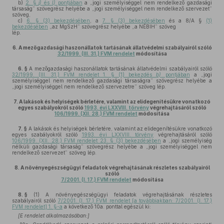
b)
2. §
j)
és
l)
pontjában
a „jogi személyiséggel nem rendelkező gazdasági
társaság” szövegrész helyébe a „jogi személyiséggel nem rendelkező szervezet”
szöveg,
c)
6. § (3) bekezdésében
, a
7. § (3) bekezdésében
és a 8/A §
(1)
bekezdésében
„az MgSzH” szövegrész helyébe „a NÉBIH” szöveg
lép.
6.
A mezőgazdasági haszonállatok tartásának állatvédelmi szabályairól szóló
32/1999. (III. 31.) FVM rendelet
módosítása
6. §
A mezőgazdasági haszonállatok tartásának állatvédelmi szabályairól szóló
32/1999. (III. 31.) FVM rendelet 1. § (1) bekezdés
b)
pontjában
a „jogi
személyiséggel nem rendelkező gazdasági társaságra” szövegrész helyébe a
„jogi személyiséggel nem rendelkező szervezetre” szöveg lép.
7.
A lakások és helyiségek bérletére, valamint az elidegenítésükre vonatkozó
egyes szabályokról szóló
1993. évi LXXVIII. törvény
végrehajtásáról szóló
106/1999. (XII. 28.) FVM rendelet
módosítása
7. §
A lakások és helyiségek bérletére, valamint az elidegenítésükre vonatkozó
egyes szabályokról szóló
1993. évi LXXVIII. törvény
végrehajtásáról szóló
106/1999. (XII. 28.) FVM rendelet 23. § (3) bekezdésében
a „jogi személyiség
nélküli gazdasági társaság” szövegrész helyébe a „jogi személyiséggel nem
rendelkező szervezet” szöveg lép.
8.
A növényegészségügyi feladatok végrehajtásának részletes szabályairól
szóló
7/2001. (I. 17.) FVM rendelet
módosítása
8. §
(1)
A növényegészségügyi feladatok végrehajtásának részletes
szabályairól szóló
7/2001. (I. 17.) FVM rendelet [a továbbiakban: 7/2001. (I. 17.)
FVM rendelet] 1. §-a
a következő 10a. ponttal egészül ki:
[E rendelet alkalmazásában:]