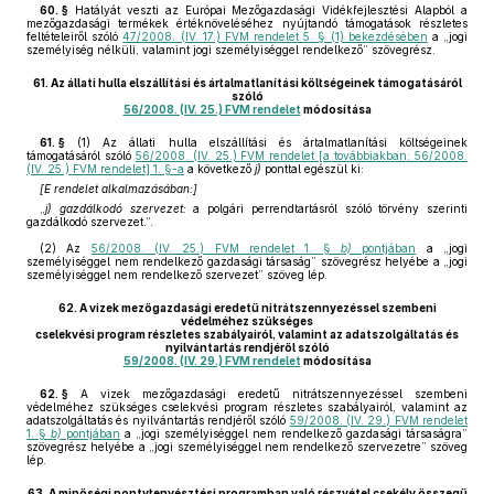
60. §
Hatályát veszti az Európai Mezőgazdasági Vidékfejlesztési Alapból a
mezőgazdasági termékek értéknöveléséhez nyújtandó támogatások részletes
feltételeiről szóló
47/2008. (IV. 17.) FVM rendelet 5. § (1) bekezdésében
a „jogi
személyiség nélküli, valamint jogi személyiséggel rendelkező” szövegrész.
61.
Az állati hulla elszállítási és ártalmatlanítási költségeinek támogatásáról
szóló
56/2008. (IV. 25.) FVM rendelet
módosítása
61. §
(1)
Az állati hulla elszállítási és ártalmatlanítási költségeinek
támogatásáról szóló
56/2008. (IV. 25.) FVM rendelet [a továbbiakban: 56/2008.
(IV. 25.) FVM rendelet] 1. §-a
a következő
j)
ponttal egészül ki:
[E rendelet alkalmazásában:]
„
j) gazdálkodó szervezet:
a polgári perrendtartásról szóló törvény szerinti
gazdálkodó szervezet.”.
(2)
Az
56/2008. (IV. 25.) FVM rendelet 1. §
b)
pontjában
a „jogi
személyiséggel nem rendelkező gazdasági társaság” szövegrész helyébe a „jogi
személyiséggel nem rendelkező szervezet” szöveg lép.
62.
A vizek mezőgazdasági eredetű nitrátszennyezéssel szembeni
védelméhez szükséges
cselekvési program részletes szabályairól, valamint az adatszolgáltatás és
nyilvántartás rendjéről szóló
59/2008. (IV. 29.) FVM rendelet
módosítása
62. §
A vizek mezőgazdasági eredetű nitrátszennyezéssel szembeni
védelméhez szükséges cselekvési program részletes szabályairól, valamint az
adatszolgáltatás és nyilvántartás rendjéről szóló
59/2008. (IV. 29.) FVM rendelet
1. §
b)
pontjában
a „jogi személyiséggel nem rendelkező gazdasági társaságra”
szövegrész helyébe a „jogi személyiséggel nem rendelkező szervezetre” szöveg
lép.
63.
A minőségi pontytenyésztési programban való részvétel csekély összegű