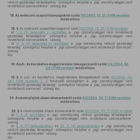
nélküli gazdasági társaságokra” szövegrész helyébe a „jogi személyiséggel nem
rendelkező szervezetekre” szöveg lép.
18.
Az erdészeti szaporítóanyagokról szóló
110/2003. (X. 21.) FVM rendelet
módosítása
18. §
Az erdészeti szaporítóanyagokról szóló
110/2003. (X. 21.) FVM rendelet
a)
1. § (3) bekezdés
c)
pontjában
a „jogi személyiséggel nem rendelkező
gazdasági társaságokra” szövegrész helyébe a „jogi személyiséggel nem
rendelkező szervezetekre” szöveg,
b)
17. § (4) bekezdés
b)
pontjában
a „jogi személyiség nélküli gazdasági
társaság” szövegrész helyébe a „jogi személyiséggel nem rendelkező szervezet”
szöveg
lép.
19.
A juh- és kecskehús magántárolási támogatásáról szóló
34/2004. (III.
24.) FVM rendelet
módosítása
19. §
A juh- és kecskehús magántárolási támogatásáról szóló
34/2004. (III.
24.) FVM rendelet 2. §
felvezető szövegében a „jogi személyiséggel nem
rendelkező gazdasági társaság” szövegrész helyébe a „jogi személyiséggel nem
rendelkező szervezet” szöveg lép.
20.
A növényfajták állami elismeréséről szóló
40/2004. (IV. 7.) FVM rendelet
módosítása
20. §
A növényfajták állami elismeréséről szóló
40/2004. (IV. 7.) FVM rendelet
a)
1. §
d)
pontjában
a „jogi személyiség nélküli gazdasági társaságokra”
szövegrész helyébe a „jogi személyiséggel nem rendelkező szervezetekre”
szöveg,
b)
9. § (7) bekezdésében
és
26. § (4) bekezdésében
a „jogi személyiség
nélküli gazdasági társaságot” szövegrész helyébe a „jogi személyiséggel nem
rendelkező szervezetet” szöveg
lép.