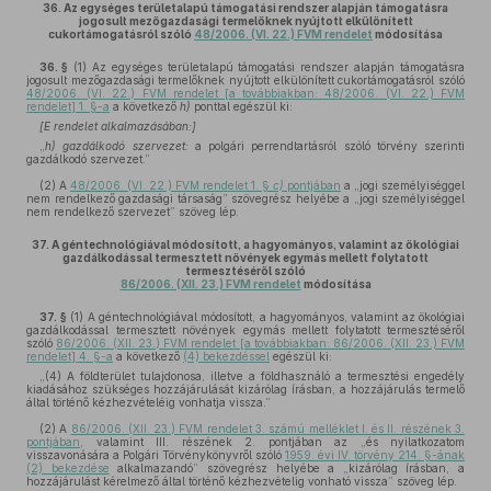
36.
Az egységes területalapú támogatási rendszer alapján támogatásra
jogosult mezőgazdasági termelőknek nyújtott elkülönített
cukortámogatásról szóló
48/2006. (VI. 22.) FVM rendelet
módosítása
36. §
(1)
Az egységes területalapú támogatási rendszer alapján támogatásra
jogosult mezőgazdasági termelőknek nyújtott elkülönített cukortámogatásról szóló
48/2006. (VI. 22.) FVM rendelet [a továbbiakban: 48/2006. (VI. 22.) FVM
rendelet] 1. §-a
a következő
h)
ponttal egészül ki:
[E rendelet alkalmazásában:]
„
h) gazdálkodó szervezet:
a polgári perrendtartásról szóló törvény szerinti
gazdálkodó szervezet.”
(2)
A
48/2006. (VI. 22.) FVM rendelet 1. §
c)
pontjában
a „jogi személyiséggel
nem rendelkező gazdasági társaság” szövegrész helyébe a „jogi személyiséggel
nem rendelkező szervezet” szöveg lép.
37.
A géntechnológiával módosított, a hagyományos, valamint az ökológiai
gazdálkodással termesztett növények egymás mellett folytatott
termesztéséről szóló
86/2006. (XII. 23.) FVM rendelet
módosítása
37. §
(1)
A géntechnológiával módosított, a hagyományos, valamint az ökológiai
gazdálkodással termesztett növények egymás mellett folytatott termesztéséről
szóló
86/2006. (XII. 23.) FVM rendelet [a továbbiakban: 86/2006. (XII. 23.) FVM
rendelet] 4. §-a
a következő
(4) bekezdéssel
egészül ki:
„(4) A földterület tulajdonosa, illetve a földhasználó a termesztési engedély
kiadásához szükséges hozzájárulását kizárólag írásban, a hozzájárulás termelő
által történő kézhezvételéig vonhatja vissza.”
(2)
A
86/2006. (XII. 23.) FVM rendelet 3. számú melléklet I. és II. részének 3.
pontjában
, valamint III. részének 2. pontjában az „és nyilatkozatom
visszavonására a Polgári Törvénykönyvről szóló
1959. évi IV. törvény 214. §-ának
(2) bekezdése
alkalmazandó” szövegrész helyébe a „kizárólag írásban, a
hozzájárulást kérelmező által történő kézhezvételig vonható vissza” szöveg lép.