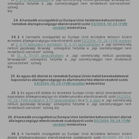
szövegrész helyébe a „jogi személyiséggel nem rendelkező szervezetnek”
szöveg
lép.
24.
A harmadik országokból az Európai Unió területére behozni kívánt
termékek állategészségügyi ellenőrzéséről szóló
53/2004. (IV. 24.) FVM
rendelet
módosítása
24. §
A harmadik országokból az Európai Unió területére behozni kívánt
termékek állategészségügyi ellenőrzéséről szóló
53/2004. (IV. 24.) FVM rendelet
a)
2. § (1) bekezdés
i)
pontjában
,
13. § (5) bekezdésében
a „jogi személyiség
nélküli gazdasági társaság” szövegrész helyébe a „jogi személyiséggel nem
rendelkező szervezet” szöveg,
b)
13. § (1)–(3) bekezdésében
a „jogi személyiség nélküli gazdasági
társaságnak” szövegrész helyébe a „jogi személyiséggel nem rendelkező
szervezetnek” szöveg
lép.
25.
Az egyes élő állatok és termékek Európai Unión belüli kereskedelmével
kapcsolatos állategészségügyi és állattenyésztési ellenőrzésekről szóló
54/2004. (IV. 24.) FVM rendelet
módosítása
25. §
Az egyes élő állatok és termékek Európai Unión belüli kereskedelmével
kapcsolatos állategészségügyi és állattenyésztési ellenőrzésekről szóló
54/2004.
(IV. 24.) FVM rendelet 4. § (3) bekezdésében
és a
11. §-ában
a „jogi személyiség
nélküli gazdasági társaság” szövegrész helyébe a „jogi személyiséggel nem
rendelkező szervezet” szöveg lép.
26.
A harmadik országokból az Európai Unió területére behozni kívánt állatok
állategészségügyi ellenőrzésének szabályairól szóló
55/2004. (IV. 24.) FVM
rendelet
módosítása
26. §
A harmadik országokból az Európai Unió területére behozni kívánt
állatok állategészségügyi ellenőrzésének szabályairól szóló
55/2004. (IV. 24.)