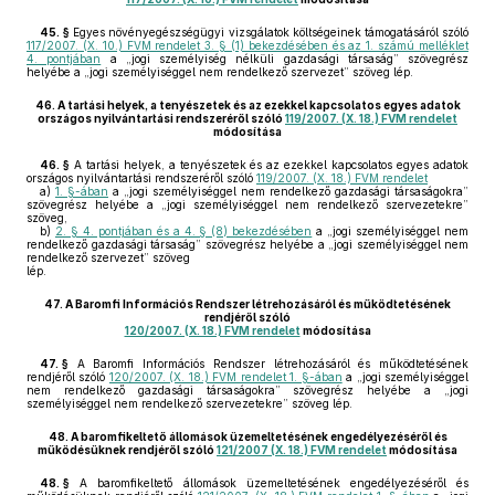
45. §
Egyes növényegészségügyi vizsgálatok költségeinek támogatásáról szóló
117/2007. (X. 10.) FVM rendelet 3. § (1) bekezdésében és az 1. számú melléklet
4. pontjában
a „jogi személyiség nélküli gazdasági társaság” szövegrész
helyébe a „jogi személyiséggel nem rendelkező szervezet” szöveg lép.
46.
A tartási helyek, a tenyészetek és az ezekkel kapcsolatos egyes adatok
országos nyilvántartási rendszeréről szóló
119/2007. (X. 18.) FVM rendelet
módosítása
46. §
A tartási helyek, a tenyészetek és az ezekkel kapcsolatos egyes adatok
országos nyilvántartási rendszeréről szóló
119/2007. (X. 18.) FVM rendelet
a)
1. §-ában
a „jogi személyiséggel nem rendelkező gazdasági társaságokra”
szövegrész helyébe a „jogi személyiséggel nem rendelkező szervezetekre”
szöveg,
b)
2. § 4. pontjában és a 4. § (8) bekezdésében
a „jogi személyiséggel nem
rendelkező gazdasági társaság” szövegrész helyébe a „jogi személyiséggel nem
rendelkező szervezet” szöveg
lép.
47.
A Baromfi Információs Rendszer létrehozásáról és működtetésének
rendjéről szóló
120/2007. (X. 18.) FVM rendelet
módosítása
47. §
A Baromfi Információs Rendszer létrehozásáról és működtetésének
rendjéről szóló
120/2007. (X. 18.) FVM rendelet 1. §-ában
a „jogi személyiséggel
nem rendelkező gazdasági társaságokra” szövegrész helyébe a „jogi
személyiséggel nem rendelkező szervezetekre” szöveg lép.
48.
A baromfikeltető állomások üzemeltetésének engedélyezéséről és
működésüknek rendjéről szóló
121/2007 (X. 18.) FVM rendelet
módosítása
48. §
A baromfikeltető állomások üzemeltetésének engedélyezéséről és