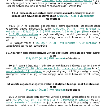
működésüknek rendjéről szóló
121/2007. (X. 18.) FVM rendelet 1. §-ában
a „jogi
személyiséggel nem rendelkező gazdasági társaságokra” szövegrész helyébe a
„jogi személyiséggel nem rendelkező szervezetekre” szöveg lép.
49.
A természetes édesítőszerek termékpályáinak szabályozásához
kapcsolódó egyes kérdésekről szóló
129/2007. (X. 31.) FVM rendelet
módosítása
49. §
(1)
A természetes édesítőszerek termékpályáinak szabályozásához
kapcsolódó egyes kérdésekről szóló
129/2007. (X. 31.) FVM rendelet [a
továbbiakban: 129/2007. (X. 31.) FVM rendelet] 1. §
b)
és
d)
pontjában
, valamint
a
3. § (1) bekezdésében
a „jogi személyiség nélküli gazdasági társaság”
szövegrész helyébe a „jogi személyiséggel nem rendelkező szervezet” szöveg
lép.
(2)
Hatályát veszti a
129/2007. (X. 31.) FVM rendelet 1. §
c)
pontjában
a
„gazdálkodó szervezet” szövegrész.
50.
A baromfi ágazatban igénybe vehető állatjóléti támogatások feltételeiről
szóló
139/2007. (XI. 28.) FVM rendelet
módosítása
50. §
A baromfi ágazatban igénybe vehető állatjóléti támogatások feltételeiről
szóló
139/2007. (XI. 28.) FVM rendelet 2. § (1) bekezdés
a)
pontjában
és a
2.
számú melléklet 3.1. pontjában
a „jogi személyiség nélküli gazdasági társaság”
szövegrész helyébe a „jogi személyiséggel nem rendelkező szervezet” szöveg
lép.
51.
A sertés ágazatban igénybe vehető állatjóléti támogatások feltételeiről
szóló
140/2007. (XI. 28.) FVM rendelet
módosítása
51. §
A sertés ágazatban igénybe vehető állatjóléti támogatások feltételeiről
szóló
140/2007. (XI. 28.) FVM rendelet 2. § (1) bekezdés
a)
pontjában
és az
1.
számú melléklet 4.1. pontjában
a „jogi személyiség nélküli gazdasági társaság”
szövegrész helyébe a „jogi személyiséggel nem rendelkező szervezet” szöveg