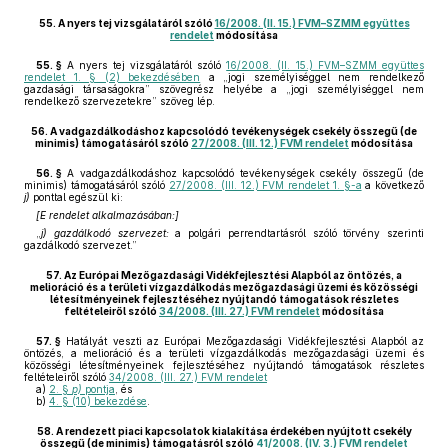
55.
A nyers tej vizsgálatáról szóló
16/2008. (II. 15.) FVM–SZMM együttes
rendelet
módosítása
55. §
A nyers tej vizsgálatáról szóló
16/2008. (II. 15.) FVM–SZMM együttes
rendelet 1. § (2) bekezdésében
a „jogi személyiséggel nem rendelkező
gazdasági társaságokra” szövegrész helyébe a „jogi személyiséggel nem
rendelkező szervezetekre” szöveg lép.
56.
A vadgazdálkodáshoz kapcsolódó tevékenységek csekély összegű (de
minimis) támogatásáról szóló
27/2008. (III. 12.) FVM rendelet
módosítása
56. §
A vadgazdálkodáshoz kapcsolódó tevékenységek csekély összegű (de
minimis) támogatásáról szóló
27/2008. (III. 12.) FVM rendelet 1. §-a
a következő
j)
ponttal egészül ki:
[E rendelet alkalmazásában:]
„
j) gazdálkodó szervezet:
a polgári perrendtartásról szóló törvény szerinti
gazdálkodó szervezet.”
57.
Az Európai Mezőgazdasági Vidékfejlesztési Alapból az öntözés, a
melioráció és a területi vízgazdálkodás mezőgazdasági üzemi és közösségi
létesítményeinek fejlesztéséhez nyújtandó támogatások részletes
feltételeiről szóló
34/2008. (III. 27.) FVM rendelet
módosítása
57. §
Hatályát veszti az Európai Mezőgazdasági Vidékfejlesztési Alapból az
öntözés, a melioráció és a területi vízgazdálkodás mezőgazdasági üzemi és
közösségi létesítményeinek fejlesztéséhez nyújtandó támogatások részletes
feltételeiről szóló
34/2008. (III. 27.) FVM rendelet
a)
2. §
p)
pontja
, és
b)
4. § (10) bekezdése
.
58.
A rendezett piaci kapcsolatok kialakítása érdekében nyújtott csekély
összegű (de minimis) támogatásról szóló
41/2008. (IV. 3.) FVM rendelet