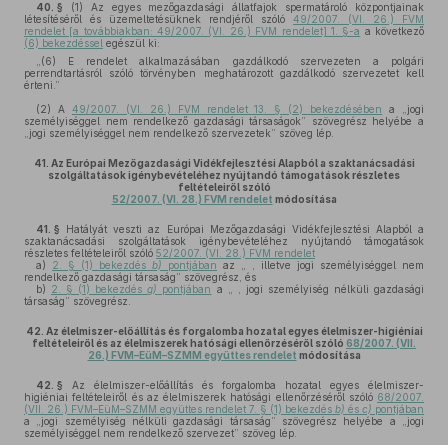
40. §
(1)
Az egyes mezőgazdasági állatfajok spermatároló központjainak
létesítéséről és üzemeltetésüknek rendjéről szóló
49/2007. (VI. 26.) FVM
rendelet [a továbbiakban: 49/2007. (VI. 26.) FVM rendelet] 1. §-a
a következő
(6) bekezdéssel
egészül ki:
„(6) E rendelet alkalmazásában gazdálkodó szervezeten a polgári
perrendtartásról szóló törvényben meghatározott gazdálkodó szervezetet kell
érteni.”
(2)
A
49/2007. (VI. 26.) FVM rendelet 13. § (2) bekezdésében
a „jogi
személyiséggel nem rendelkező gazdasági társaságok” szövegrész helyébe a
„jogi személyiséggel nem rendelkező szervezetek” szöveg lép.
41.
Az Európai Mezőgazdasági Vidékfejlesztési Alapból a szaktanácsadási
szolgáltatások igénybevételéhez nyújtandó támogatások részletes
feltételeiről szóló
52/2007. (VI. 28.) FVM rendelet
módosítása
41. §
Hatályát veszti az Európai Mezőgazdasági Vidékfejlesztési Alapból a
szaktanácsadási szolgáltatások igénybevételéhez nyújtandó támogatások
részletes feltételeiről szóló
52/2007. (VI. 28.) FVM rendelet
a)
2. § (1) bekezdés
b)
pontjában
az „ , illetve jogi személyiséggel nem
rendelkező gazdasági társaság” szövegrész, és
b)
2. § (1) bekezdés
g)
pontjában
a „ , jogi személyiség nélküli gazdasági
társaság” szövegrész.
42.
Az élelmiszer-előállítás és forgalomba hozatal egyes élelmiszer-higiéniai
feltételeiről és az élelmiszerek hatósági ellenőrzéséről szóló
68/2007. (VII.
26.) FVM–EüM–SZMM együttes rendelet
módosítása
42. §
Az élelmiszer-előállítás és forgalomba hozatal egyes élelmiszer-
higiéniai feltételeiről és az élelmiszerek hatósági ellenőrzéséről szóló
68/2007.
(VII. 26.) FVM–EüM–SZMM együttes rendelet 7. § (1) bekezdés
b)
és
c)
pontjában
a „jogi személyiség nélküli gazdasági társaság” szövegrész helyébe a „jogi
személyiséggel nem rendelkező szervezet” szöveg lép.