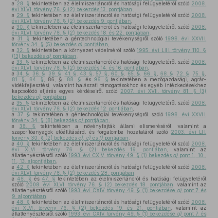
a
28. §
tekintetében az élelmiszerláncról és hatósági felügyeletéről szóló
2008.
évi XLVI. törvény 76. § (2) bekezdés 13. pontjában
,
a
29. §
tekintetében az élelmiszerláncról és hatósági felügyeletéről szóló
2008.
évi XLVI. törvény 76. § (2) bekezdés 9. pontjában
,
a
30. §
tekintetében az élelmiszerláncról és hatósági felügyeletéről szóló
2008.
évi XLVI. törvény 76. § (2) bekezdés 18. és 22. pontjában
,
a
31. §
tekintetében a géntechnológiai tevékenységről szóló
1998. évi XXVII.
törvény 34. § (5) bekezdés
a)
pontjában
,
a
32. §
tekintetében a környezet védelméről szóló
1995. évi LIII. törvény 110. §
(13) bekezdés
a)
pontjában
,
a
33. §
tekintetében az élelmiszerláncról és hatósági felügyeletéről szóló
2008.
évi XLVI. törvény 76. § (2) bekezdés 14. és 16. pontjában
,
a
34. §
,
36. §
,
39. §
,
41. §
,
43. §
,
57. §
,
60. §
,
65. §
,
66. §
,
68. §
,
72. §
,
75. §
,
81. §
,
84. §
, 86, §,
88. §
, és
96. §
tekintetében a mezőgazdasági, agrár-
vidékfejlesztési, valamint halászati támogatásokhoz és egyéb intézkedésekhez
kapcsolódó eljárás egyes kérdéseiről szóló
2007. évi XVII. törvény 81. § (3)
bekezdés
a)
pontjában
,
a
35. §
tekintetében az élelmiszerláncról és hatósági felügyeletéről szóló
2008.
évi XLVI. törvény 76. § (2) bekezdés 12. pontjában
,
a
37. §
tekintetében a géntechnológiai tevékenységről szóló
1998. évi XXVII.
törvény 34. § (8) bekezdés
c)
pontjában
,
a
38. §
tekintetében a növényfajták állami elismeréséről, valamint a
szaporítóanyagok előállításáról és forgalomba hozataláról szóló
2003. évi LII.
törvény 30. § (2) bekezdés
c), e)
és
f)
pontjában
,
a
40. §
tekintetében az élelmiszerláncról és hatósági felügyeletéről szóló
2008.
évi XLVI. törvény 76. § (2) bekezdés 19. pontjában
, valamint az
állattenyésztésről szóló
1993. évi CXIV. törvény 49. § (1) bekezdés
a)
pont 1., 10.,
11., 13. alpontjában
,
a
42. §
tekintetében az élelmiszerláncról és hatósági felügyeletéről szóló
2008.
évi XLVI. törvény 76. § (2) bekezdés 28. pontjában
,
a
46. §
és
47. §
tekintetében az élelmiszerláncról és hatósági felügyeletéről
szóló
2008. évi XLVI. törvény 76. § (2) bekezdés 18. pontjában
, valamint az
állattenyésztésről szóló
1993. évi CXIV. törvény 49. § (1) bekezdése
a)
pont 7. és
9. alpontjában
,
a
48. §
tekintetében az élelmiszerláncról és hatósági felügyeletéről szóló
2008.
évi XLVI. törvény 76. § (2) bekezdés 19. és 21. pontjában
, valamint az
állattenyésztésről szóló
1993. évi CXIV. törvény 49. § (1) bekezdése
a)
pont 7. és