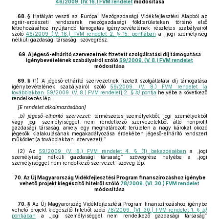
46/2009. (IV. 16.) FVM rendelet
módosítása
68. §
Hatályát veszti az Európai Mezőgazdasági Vidékfejlesztési Alapból az
agrár-erdészeti rendszerek mezőgazdasági földterületeken történő első
létrehozásához nyújtandó támogatás igénybevételének részletes szabályairól
szóló
46/2009 (IV. 16.) FVM rendelet 2. § 15. pontjában
a „jogi személyiség
nélküli gazdasági társaság” szövegrész.
69.
A jégeső-elhárító szervezetnek fizetett szolgáltatási díj támogatása
igénybevételének szabályairól szóló
59/2009. (V. 8.) FVM rendelet
módosítása
69. §
(1)
A jégeső-elhárító szervezetnek fizetett szolgáltatási díj támogatása
igénybevételének szabályairól szóló
59/2009. (V. 8.) FVM rendelet [a
továbbiakban: 59/2009. (V. 8.) FVM rendelet] 2. §
b)
pontja
helyébe a következő
rendelkezés lép:
[E rendelet alkalmazásában]
„
b) jégeső-elhárító szervezet:
természetes személyekből, jogi személyekből
vagy jogi személyiséggel nem rendelkező szervezetekből álló nonprofit
gazdasági társaság, amely egy meghatározott területen a nagy károkat okozó
jégesők kialakulásának megakadályozása érdekében jégeső-elhárító rendszert
működtet (a továbbiakban: szervezet);”
(2)
Az
59/2009. (V. 8.) FVM rendelet 4. § (1) bekezdésében
a „jogi
személyiség nélküli gazdasági társaság” szövegrész helyébe a „jogi
személyiséggel nem rendelkező szervezet” szöveg lép.
70.
Az Új Magyarország Vidékfejlesztési Program finanszírozáshoz igénybe
vehető projekt kiegészítő hitelről szóló
78/2009. (VI. 30.) FVM rendelet
módosítása
70. §
Az Új Magyarország Vidékfejlesztési Program finanszírozáshoz igénybe
vehető projekt kiegészítő hitelről szóló
78/2009. (VI. 30.) FVM rendelet 1. §
b)
pontjában
a „jogi személyiséggel nem rendelkező gazdasági társaság”