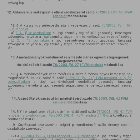
szöveg lép.
12.
A klasszikus sertéspestis elleni védekezésről szóló
75/2002. (VIII. 16.) FVM
rendelet
módosítása
12. §
A klasszikus sertéspestis elleni védekezésről szóló
75/2002. (VIII. 16.)
FVM rendelet
a)
1. § (1) bekezdésében
a „jogi személyiség nélküli gazdasági társaságra”
szövegrész helyébe a „jogi személyiséggel nem rendelkező szervezetre” szöveg,
b)
2. § 13. pontjában
a „jogi személyiség nélküli gazdasági társaság”
szövegrész helyébe a „jogi személyiséggel nem rendelkező szervezet” szöveg
lép.
13.
A méhállományok védelméről és a mézelő méhek egyes betegségeinek
megelőzéséről
és leküzdéséről szóló
70/2003. (VI. 27.) FVM rendelet
módosítása
13. §
A méhállományok védelméről és a mézelő méhek egyes betegségeinek
megelőzéséről és leküzdéséről szóló
70/2003. (VI. 27.) FVM rendelet 14. § (2)
bekezdésében
a „jogi személyiséggel rendelkező gazdasági társaság”
szövegrész helyébe a „jogi személyiséggel nem rendelkező szervezet” szöveg
lép.
14.
A vágóállatok vágás utáni minősítéséről szóló
75/2003. (VII. 4.) FVM
rendelet
módosítása
14. §
(1)
A vágóállatok vágás utáni minősítéséről szóló
75/2003. (VII. 4.) FVM
rendelet [a továbbiakban: 75/2003. (VII. 4.) FVM rendelet] 1. §-a
a következő 9.
ponttal egészül ki:
„9.
Gazdálkodó szervezet:
a polgári perrendtartásról szóló törvény szerinti
gazdálkodó szervezet.”
(2)
A
75/2003. (VII. 4.) FVM rendelet 1. § 1. pontjában
a „jogi személyiséggel
nem rendelkező gazdasági társaság” szövegrész helyébe a „jogi személyiséggel