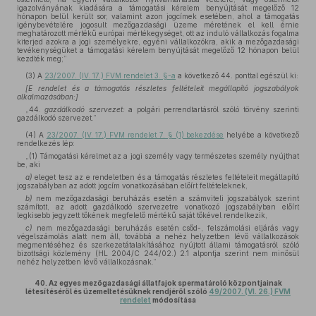
igazolványának kiadására a támogatási kérelem benyújtását megelőző 12
hónapon belül került sor, valamint azon jogcímek esetében, ahol a támogatás
igénybevételére jogosult mezőgazdasági üzeme méretének el kell érnie
meghatározott mértékű európai mértékegységet, ott az induló vállalkozás fogalma
kiterjed azokra a jogi személyekre, egyéni vállalkozókra, akik a mezőgazdasági
tevékenységüket a támogatási kérelem benyújtását megelőző 12 hónapon belül
kezdték meg;”
(3)
A
23/2007. (IV. 17.) FVM rendelet 3. §-a
a következő 44. ponttal egészül ki:
[E rendelet és a támogatás részletes feltételeit megállapító jogszabályok
alkalmazásában:]
„44.
gazdálkodó szervezet:
a polgári perrendtartásról szóló törvény szerinti
gazdálkodó szervezet.”
(4)
A
23/2007. (IV. 17.) FVM rendelet 7. § (1) bekezdése
helyébe a következő
rendelkezés lép:
„(1) Támogatási kérelmet az a jogi személy vagy természetes személy nyújthat
be, aki
a)
eleget tesz az e rendeletben és a támogatás részletes feltételeit megállapító
jogszabályban az adott jogcím vonatkozásában előírt feltételeknek,
b)
nem mezőgazdasági beruházás esetén a számviteli jogszabályok szerint
számított, az adott gazdálkodó szervezetre vonatkozó jogszabályban előírt
legkisebb jegyzett tőkének megfelelő mértékű saját tőkével rendelkezik,
c)
nem mezőgazdasági beruházás esetén csőd-, felszámolási eljárás vagy
végelszámolás alatt nem áll, továbbá a nehéz helyzetben lévő vállalkozások
megmentéséhez és szerkezetátalakításához nyújtott állami támogatásról szóló
bizottsági közlemény (HL 2004/C 244/02.) 2.1 alpontja szerint nem minősül
nehéz helyzetben lévő vállalkozásnak.”
40.
Az egyes mezőgazdasági állatfajok spermatároló központjainak
létesítéséről és üzemeltetésüknek rendjéről szóló
49/2007. (VI. 26.) FVM
rendelet
módosítása