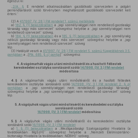
egészül ki:
„
2/A. §
E rendelet alkalmazásában gazdálkodó szervezeten a polgári
perrendtartásról szóló törvényben meghatározott gazdálkodó szervezetet kell
érteni.”
(2)
A
41/1997. (V. 28.) FM rendelet 1. számú melléklete
a)
182. § (1) bekezdésében
a „jogi személyiséggel nem rendelkező gazdasági
társaság vagy más szervezet” szövegrész helyébe a „jogi személyiséggel nem
rendelkező szervezet” szöveg,
b)
184. § (1) bekezdésében
és a
185. § (1) bekezdésében
a „jogi személyiség
nélküli gazdasági társaság vagy más szervezet” szövegrész helyébe a „jogi
személyiséggel nem rendelkező szervezet” szöveg
lép.
(3)
Hatályát veszti a
41/1997. (V. 28.) FM rendelet 5. számú függelékének 3.5.
pontjában
a „[
Ptk. 685. §
c)
pontja
]” szövegrész.
4.
A vágómarhák vágás utáni minősítéséről és a hasított féltestek
kereskedelmi osztályba sorolásáról szóló
14/1998. (IV. 3.) FM rendelet
módosítása
4. §
A vágómarhák vágás utáni minősítéséről és a hasított féltestek
kereskedelmi osztályba sorolásáról szóló
14/1998. (IV. 3.) FM rendelet 2. §
p)
pontjában
a „jogi személyiséggel nem rendelkező gazdasági társaság”
szövegrész helyébe a „jogi személyiséggel nem rendelkező szervezet” szöveg
lép.
5.
A vágójuhok vágás utáni minősítéséről és kereskedelmi osztályba
sorolásáról szóló
16/1998. (IV. 3.) FM rendelet
módosítása
5. §
A vágójuhok vágás utáni minősítéséről és kereskedelmi osztályba
sorolásáról szóló
16/1998. (IV. 3.) FM rendelet
a)
1. § (1) bekezdésében
a „Mezőgazdasági Szakigazgatási Hivatalra (a
továbbiakban: MgSzH)” szövegrész helyébe a „Nemzeti Élelmiszerlánc-
biztonsági Hivatalra (a továbbiakban: NÉBIH)” szöveg,