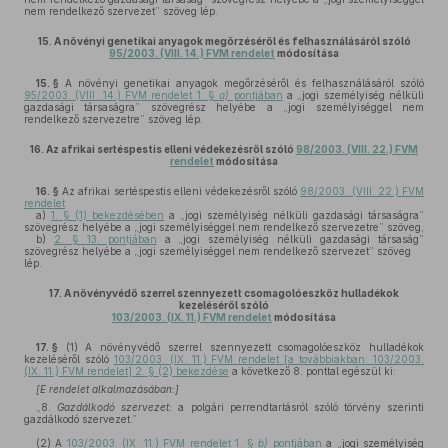
nem rendelkező szervezet” szöveg lép.
15.
A növényi genetikai anyagok megőrzéséről és felhasználásáról szóló
95/2003. (VIII. 14.) FVM rendelet
módosítása
15. §
A növényi genetikai anyagok megőrzéséről és felhasználásáról szóló
95/2003. (VIII. 14.) FVM rendelet 1. §
a)
pontjában
a „jogi személyiség nélküli
gazdasági társaságra” szövegrész helyébe a „jogi személyiséggel nem
rendelkező szervezetre” szöveg lép.
16.
Az afrikai sertéspestis elleni védekezésről szóló
98/2003. (VIII. 22.) FVM
rendelet
módosítása
16. §
Az afrikai sertéspestis elleni védekezésről szóló
98/2003. (VIII. 22.) FVM
rendelet
a)
1. § (1) bekezdésében
a „jogi személyiség nélküli gazdasági társaságra”
szövegrész helyébe a „jogi személyiséggel nem rendelkező szervezetre” szöveg,
b)
2. § 13. pontjában
a „jogi személyiség nélküli gazdasági társaság”
szövegrész helyébe a „jogi személyiséggel nem rendelkező szervezet” szöveg
lép.
17.
A növényvédő szerrel szennyezett csomagolóeszköz hulladékok
kezeléséről szóló
103/2003. (IX. 11.) FVM rendelet
módosítása
17. §
(1)
A növényvédő szerrel szennyezett csomagolóeszköz hulladékok
kezeléséről szóló
103/2003. (IX. 11.) FVM rendelet [a továbbiakban: 103/2003.
(IX. 11.) FVM rendelet] 2. § (2) bekezdése
a következő 8. ponttal egészül ki:
[E rendelet alkalmazásában:]
„8.
Gazdálkodó szervezet:
a polgári perrendtartásról szóló törvény szerinti
gazdálkodó szervezet.”
(2)
A
103/2003. (IX. 11.) FVM rendelet 1. §
b)
pontjában
a „jogi személyiség