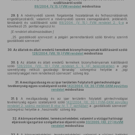
szállításáról szóló
89/2004. (V. 15.) FVM rendelet
módosítása
29. §
A növényvédő szerek forgalomba hozatalának és felhasználásának
engedélyezéséről, valamint a növényvédő szerek csomagolásáról, jelöléséről,
tárolásáról és szállításáról szóló
89/2004. (V. 15.) FVM rendelet 2. §-a
a
következő 25. ponttal egészül ki:
[E rendelet alkalmazásában:]
„25.
gazdálkodó szervezet:
a polgári perrendtartásról szóló törvény szerinti
gazdálkodó szervezet.”
30.
Az állatok és állati eredetű termékek bizonyítványainak kiállításáról szóló
128/2004. (VIII. 19.) FVM rendelet
módosítása
30. §
Az állatok és állati eredetű termékek bizonyítványainak kiállításáról
szóló
128/2004. (VIII. 19.) FVM rendelet 5. § (4) bekezdésében
a „jogi
személyiség nélküli gazdasági társaság” szövegrész helyébe a „jogi
személyiséggel nem rendelkező szervezet” szöveg lép.
31.
A mezőgazdaság és az ipar területén folytatott géntechnológiai
tevékenység egyes szabályairól szóló
142/2004. (IX. 30.) FVM–GKM együttes
rendelet
módosítása
31. §
A mezőgazdaság és az ipar területén folytatott géntechnológiai
tevékenység egyes szabályairól szóló
142/2004. (IX. 30.) FVM–GKM együttes
rendelet 2. számú melléklet B rész IV. 1. 7. pontjában
a „gazdálkodó szervezet”
szövegrész helyébe a „hasznosító” szöveg lép.
32.
A környezetvédelmi, természetvédelmi, valamint a vízügyi hatósági
eljárások igazgatási szolgáltatási díjairól szóló
33/2005. (XII. 27.) KvVM
rendelet
módosítása
32. §
A környezetvédelmi, természetvédelmi, valamint a vízügyi hatósági