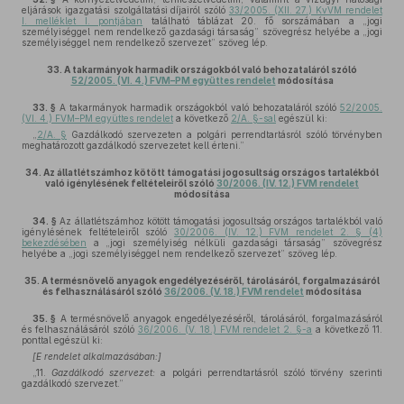
eljárások igazgatási szolgáltatási díjairól szóló
33/2005. (XII. 27.) KvVM rendelet
I. melléklet I. pontjában
található táblázat 20. fő sorszámában a „jogi
személyiséggel nem rendelkező gazdasági társaság” szövegrész helyébe a „jogi
személyiséggel nem rendelkező szervezet” szöveg lép.
33.
A takarmányok harmadik országokból való behozataláról szóló
52/2005. (VI. 4.) FVM–PM együttes rendelet
módosítása
33. §
A takarmányok harmadik országokból való behozataláról szóló
52/2005.
(VI. 4.) FVM–PM együttes rendelet
a következő
2/A. §-sal
egészül ki:
„
2/A. §
Gazdálkodó szervezeten a polgári perrendtartásról szóló törvényben
meghatározott gazdálkodó szervezetet kell érteni.”
34.
Az állatlétszámhoz kötött támogatási jogosultság országos tartalékból
való igénylésének feltételeiről szóló
30/2006. (IV. 12.) FVM rendelet
módosítása
34. §
Az állatlétszámhoz kötött támogatási jogosultság országos tartalékból való
igénylésének feltételeiről szóló
30/2006. (IV. 12.) FVM rendelet 2. § (4)
bekezdésében
a „jogi személyiség nélküli gazdasági társaság” szövegrész
helyébe a „jogi személyiséggel nem rendelkező szervezet” szöveg lép.
35.
A termésnövelő anyagok engedélyezéséről, tárolásáról, forgalmazásáról
és felhasználásáról szóló
36/2006. (V. 18.) FVM rendelet
módosítása
35. §
A termésnövelő anyagok engedélyezéséről, tárolásáról, forgalmazásáról
és felhasználásáról szóló
36/2006. (V. 18.) FVM rendelet 2. §-a
a következő 11.
ponttal egészül ki:
[E rendelet alkalmazásában:]
„11.
Gazdálkodó szervezet:
a polgári perrendtartásról szóló törvény szerinti
gazdálkodó szervezet.”