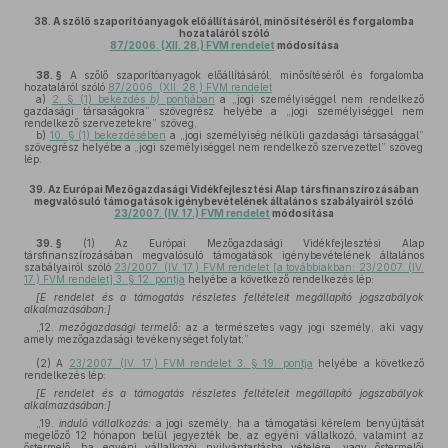
38.
A szőlő szaporítóanyagok előállításáról, minősítéséről és forgalomba
hozataláról szóló
87/2006. (XII. 28.) FVM rendelet
módosítása
38. §
A szőlő szaporítóanyagok előállításáról, minősítéséről és forgalomba
hozataláról szóló
87/2006. (XII. 28.) FVM rendelet
a)
2. § (1) bekezdés
b)
pontjában
a „jogi személyiséggel nem rendelkező
gazdasági társaságokra” szövegrész helyébe a „jogi személyiséggel nem
rendelkező szervezetekre” szöveg,
b)
10. § (1) bekezdésében
a „jogi személyiség nélküli gazdasági társasággal”
szövegrész helyébe a „jogi személyiséggel nem rendelkező szervezettel” szöveg
lép.
39.
Az Európai Mezőgazdasági Vidékfejlesztési Alap társfinanszírozásában
megvalósuló támogatások igénybevételének általános szabályairól szóló
23/2007. (IV. 17.) FVM rendelet
módosítása
39. §
(1)
Az Európai Mezőgazdasági Vidékfejlesztési Alap
társfinanszírozásában megvalósuló támogatások igénybevételének általános
szabályairól szóló
23/2007. (IV. 17.) FVM rendelet [a továbbiakban: 23/2007. (IV.
17.) FVM rendelet] 3. § 12. pontja
helyébe a következő rendelkezés lép:
[E rendelet és a támogatás részletes feltételeit megállapító jogszabályok
alkalmazásában:]
„12.
mezőgazdasági termelő:
az a természetes vagy jogi személy, aki vagy
amely mezőgazdasági tevékenységet folytat;”
(2)
A
23/2007. (IV. 17.) FVM rendelet 3. § 19. pontja
helyébe a következő
rendelkezés lép:
[E rendelet és a támogatás részletes feltételeit megállapító jogszabályok
alkalmazásában:]
„19.
induló vállalkozás:
a jogi személy, ha a támogatási kérelem benyújtását
megelőző 12 hónapon belül jegyezték be, az egyéni vállalkozó, valamint az
őstermelő, ha egyéni vállalkozói nyilvántartásba vételére, vagy őstermelői