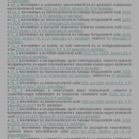
9. alpontjában
,
a
49. §
tekintetében a szakmaközi szervezetekről és az agrárpiaci szabályozás
egyes kérdéseiről szóló
2012. évi CXXVIII. törvény 23. §
b)
pontjában
,
az
54. §
tekintetében az élelmiszerláncról és hatósági felügyeletéről szóló
2008.
évi XLVI. törvény 76. § (5) bekezdés
e)
pontjában
,
az
55. §
tekintetében az élelmiszerláncról és hatósági felügyeletéről szóló
2008.
évi XLVI. törvény 76. § (2) bekezdés 28. pontjában
,
a
62. §
tekintetében a környezet védelmének általános szabályairól szóló
1995.
évi LIII. törvény 110. § (14) bekezdés
b)
pontjában
,
a
71. §
tekintetében az élelmiszerláncról és hatósági felügyeletéről szóló
2008.
évi XLVI. törvény 76. § (2) bekezdés 24. pontjában
, valamint
(5) bekezdés
a)
pontjában
,
a
73. §
tekintetében az erdőről, az erdő védelméről és az erdőgazdálkodásról
szóló
2009. évi XXXVII. törvény 112. § (2) bekezdés 1. pontjában
,
a
74. §
tekintetében a termőföld védelméről szóló
2007. évi CXXIX. törvény 66. §
(2) bekezdés
g)
pontjában
,
a
76. §
tekintetében a mezőgazdasági, agrár-vidékfejlesztési, valamint halászati
támogatásokhoz és egyéb intézkedésekhez kapcsolódó eljárás egyes kérdéseiről
szóló
2007. évi XVII. törvény 81. § (3) bekezdés
f)
pontjában
,
a
77. §
tekintetében az élelmiszerláncról és hatósági felügyeletéről szóló
2008.
évi XLVI. törvény 76. §-a (2) bekezdés 26. pontjában
, valamint az
(5) bekezdés
c)
és
d)
pontjában
,
a
78. §
tekintetében az állattenyésztésről szóló
1993. évi CXIV. törvény 49. § (1)
bekezdés
a)
pont 1. és 10. alpontjában
,
a
79. §
tekintetében a növényfajták állami elismeréséről, valamint a
szaporítóanyagok előállításáról és forgalomba hozataláról szóló
2003. évi LII.
törvény 30. § (2) bekezdés
a)–i)
pontjában
,
a
80. §
tekintetében az állattenyésztésről szóló
1993. évi CXIV. törvény 49. § (1)
bekezdés
a)
pont
1. és 10. pontjában,
a
82. §
tekintetében a mezőgazdasági, agrár-vidékfejlesztési, valamint halászati
támogatásokhoz és egyéb intézkedésekhez kapcsolódó eljárás egyes kérdéseiről
szóló
2007. évi XVII. törvény 81. § (3) bekezdés
e)
pontjában
,
a
85. §
tekintetében az élelmiszerláncról és hatósági felügyeletéről szóló
2008.
évi XLVI. törvény 76. § (2) bekezdés 23. pontjában
,
a
87. §
tekintetében Magyarország címerének és zászlajának használatáról,
valamint állami kitüntetéseiről szóló
2011. évi CCII. törvény 24. § (6)
bekezdésében
,
a
90. §
tekintetében a szakmaközi szervezetekről és az agrárpiaci szabályozás