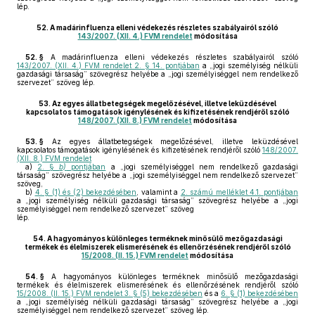
lép.
52.
A madárinfluenza elleni védekezés részletes szabályairól szóló
143/2007. (XII. 4.) FVM rendelet
módosítása
52. §
A madárinfluenza elleni védekezés részletes szabályairól szóló
143/2007. (XII. 4.) FVM rendelet 2. § 14. pontjában
a „jogi személyiség nélküli
gazdasági társaság” szövegrész helyébe a „jogi személyiséggel nem rendelkező
szervezet” szöveg lép.
53.
Az egyes állatbetegségek megelőzésével, illetve leküzdésével
kapcsolatos támogatások igénylésének és kifizetésének rendjéről szóló
148/2007. (XII. 8.) FVM rendelet
módosítása
53. §
Az egyes állatbetegségek megelőzésével, illetve leküzdésével
kapcsolatos támogatások igénylésének és kifizetésének rendjéről szóló
148/2007.
(XII. 8.) FVM rendelet
a)
2. §
b)
pontjában
a „jogi személyiséggel nem rendelkező gazdasági
társaság” szövegrész helyébe a „jogi személyiséggel nem rendelkező szervezet”
szöveg,
b)
4. § (1) és (2) bekezdésében
, valamint a
2. számú melléklet 4.1. pontjában
a „jogi személyiség nélküli gazdasági társaság” szövegrész helyébe a „jogi
személyiséggel nem rendelkező szervezet” szöveg
lép.
54.
A hagyományos különleges terméknek minősülő mezőgazdasági
termékek és élelmiszerek elismerésének és ellenőrzésének rendjéről szóló
15/2008. (II. 15.) FVM rendelet
módosítása
54. §
A hagyományos különleges terméknek minősülő mezőgazdasági
termékek és élelmiszerek elismerésének és ellenőrzésének rendjéről szóló
15/2008. (II. 15.) FVM rendelet 3. § (5) bekezdésében
és a
6. § (1) bekezdésében
a „jogi személyiség nélküli gazdasági társaság” szövegrész helyébe a „jogi
személyiséggel nem rendelkező szervezet” szöveg lép.