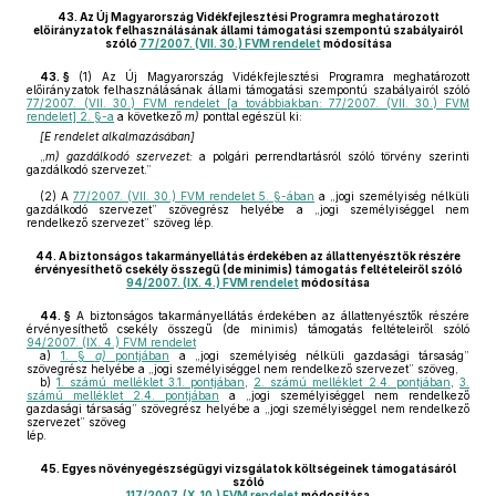
43.
Az Új Magyarország Vidékfejlesztési Programra meghatározott
előirányzatok felhasználásának állami támogatási szempontú szabályairól
szóló
77/2007. (VII. 30.) FVM rendelet
módosítása
43. §
(1)
Az Új Magyarország Vidékfejlesztési Programra meghatározott
előirányzatok felhasználásának állami támogatási szempontú szabályairól szóló
77/2007. (VII. 30.) FVM rendelet [a továbbiakban: 77/2007. (VII. 30.) FVM
rendelet] 2. §-a
a következő
m)
ponttal egészül ki:
[E rendelet alkalmazásában]
„
m) gazdálkodó szervezet:
a polgári perrendtartásról szóló törvény szerinti
gazdálkodó szervezet.”
(2)
A
77/2007. (VII. 30.) FVM rendelet 5. §-ában
a „jogi személyiség nélküli
gazdálkodó szervezet” szövegrész helyébe a „jogi személyiséggel nem
rendelkező szervezet” szöveg lép.
44.
A biztonságos takarmányellátás érdekében az állattenyésztők részére
érvényesíthető csekély összegű (de minimis) támogatás feltételeiről szóló
94/2007. (IX. 4.) FVM rendelet
módosítása
44. §
A biztonságos takarmányellátás érdekében az állattenyésztők részére
érvényesíthető csekély összegű (de minimis) támogatás feltételeiről szóló
94/2007. (IX. 4.) FVM rendelet
a)
1. §
a)
pontjában
a „jogi személyiség nélküli gazdasági társaság”
szövegrész helyébe a „jogi személyiséggel nem rendelkező szervezet” szöveg,
b)
1. számú melléklet 3.1. pontjában
,
2. számú melléklet 2.4. pontjában
,
3.
számú melléklet 2.4. pontjában
a „jogi személyiséggel nem rendelkező
gazdasági társaság” szövegrész helyébe a „jogi személyiséggel nem rendelkező
szervezet” szöveg
lép.
45.
Egyes növényegészségügyi vizsgálatok költségeinek támogatásáról
szóló
117/2007. (X. 10.) FVM rendelet
módosítása