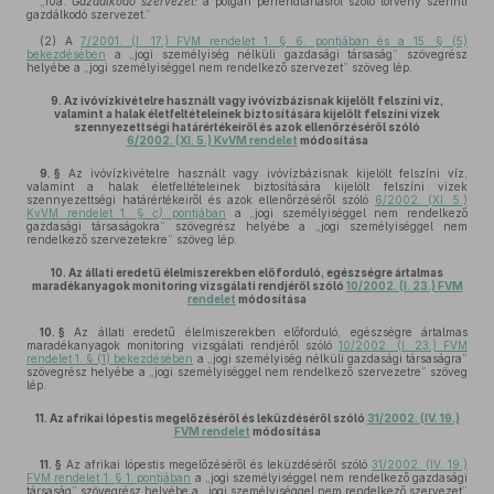
„10a.
Gazdálkodó szervezet:
a polgári perrendtartásról szóló törvény szerinti
gazdálkodó szervezet.”
(2)
A
7/2001. (I. 17.) FVM rendelet 1. § 6. pontjában és a 15. § (5)
bekezdésében
a „jogi személyiség nélküli gazdasági társaság” szövegrész
helyébe a „jogi személyiséggel nem rendelkező szervezet” szöveg lép.
9.
Az ivóvízkivételre használt vagy ivóvízbázisnak kijelölt felszíni víz,
valamint a halak életfeltételeinek biztosítására kijelölt felszíni vizek
szennyezettségi határértékeiről és azok ellenőrzéséről szóló
6/2002. (XI. 5.) KvVM rendelet
módosítása
9. §
Az ivóvízkivételre használt vagy ivóvízbázisnak kijelölt felszíni víz,
valamint a halak életfeltételeinek biztosítására kijelölt felszíni vizek
szennyezettségi határértékeiről és azok ellenőrzéséről szóló
6/2002. (XI. 5.)
KvVM rendelet 1. §
c)
pontjában
a „jogi személyiséggel nem rendelkező
gazdasági társaságokra” szövegrész helyébe a „jogi személyiséggel nem
rendelkező szervezetekre” szöveg lép.
10.
Az állati eredetű élelmiszerekben előforduló, egészségre ártalmas
maradékanyagok monitoring vizsgálati rendjéről szóló
10/2002. (I. 23.) FVM
rendelet
módosítása
10. §
Az állati eredetű élelmiszerekben előforduló, egészségre ártalmas
maradékanyagok monitoring vizsgálati rendjéről szóló
10/2002. (I. 23.) FVM
rendelet 1. § (1) bekezdésében
a „jogi személyiség nélküli gazdasági társaságra”
szövegrész helyébe a „jogi személyiséggel nem rendelkező szervezetre” szöveg
lép.
11.
Az afrikai lópestis megelőzéséről és leküzdéséről szóló
31/2002. (IV. 19.)
FVM rendelet
módosítása
11. §
Az afrikai lópestis megelőzéséről és leküzdéséről szóló
31/2002. (IV. 19.)
FVM rendelet 1. § 1. pontjában
a „jogi személyiséggel nem rendelkező gazdasági
társaság” szövegrész helyébe a „jogi személyiséggel nem rendelkező szervezet”