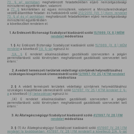
73. §
w)
pontjában
meghatározott feladatkörében eljáró nemzetgazdasági
miniszterrel egyetértésben, valamint
a
77. §
tekintetében az egyes miniszterek, valamint a Miniszterelnökséget
vezető államtitkár feladat- és hatásköréről szóló
212/2010. (VII. 1.) Korm. rendelet
73. §
s)
és
v)
pontjában
meghatározott feladatkörében eljáró nemzetgazdasági
miniszterrel egyetértésben
a következőket rendelem el:
1.
Az Erdészeti Biztonsági Szabályzat kiadásáról szóló
15/1989. (X. 8.) MÉM
rendelet
módosítása
1. §
Az Erdészeti Biztonsági Szabályzat kiadásáról szóló
15/1989. (X. 8.) MÉM
rendelet
a következő
1/A. §-sal
egészül ki:
„
1/A. §
E rendelet alkalmazásában gazdálkodó szervezeten a polgári
perrendtartásról szóló törvényben meghatározott gazdálkodó szervezetet kell
érteni.”
2.
A védett természeti területek védettségi szintjének helyreállításához
szükséges kisajátítások ütemezéséről szóló
12/1997. (IV. 25.) KTM rendelet
módosítása
2. §
A védett természeti területek védettségi szintjének helyreállításához
szükséges kisajátítások ütemezéséről szóló
12/1997. (IV. 25.) KTM rendelet 2. §-
a
a következő
(4) bekezdéssel
egészül ki:
„(4) E rendelet alkalmazásában gazdálkodó szervezeten a polgári
perrendtartásról szóló törvényben meghatározott gazdálkodó szervezetet kell
érteni.”
3.
Az Állategészségügyi Szabályzat kiadásáról szóló
41/1997. (V. 28.) FM
rendelet
módosítása
3. §
(1)
Az Állategészségügyi Szabályzat kiadásáról szóló
41/1997. (V. 28.) FM
rendelet [a továbbiakban: 41/1997. (V. 28.) FM rendelet] a következő 2/A. §-sal