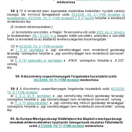
módosítása
58. §
(1)
A rendezett piaci kapcsolatok kialakítása érdekében nyújtott csekély
összegű (de minimis) támogatásról szóló
41/2008. (IV. 3.) FVM rendelet [a
továbbiakban: 41/2008. (IV. 3.) FVM rendelet] 1. §
e)
pontja
helyébe a következő
rendelkezés lép:
[E rendelet alkalmazásában:]
„
e) termeltetési szerződés:
a Polgári Törvénykönyvről szóló
2013. évi V. törvény
[a továbbiakban:
Ptk.] 6:232. §-a
alapján kötött szerződés, amelyben a szerződő
felek (a termeltető és az állattartó) tevékenységeiket összehangolják;”
(2)
A
41/2008. (IV. 3.) FVM rendelet
a)
1. §
b)
pontjában
a „jogi személyiséggel nem rendelkező gazdasági
társaság” szövegrész helyébe a „jogi személyiséggel nem rendelkező szervezet”
szöveg;
b)
5. § (4) bekezdés
a)
pontjában
a „418/A” szövegrész helyébe a „6:233”
szöveg
lép.
59.
A dísznövény szaporítóanyagok forgalomba hozataláról szóló
45/2008. (IV. 11.) FVM rendelet
módosítása
59. §
A dísznövény szaporítóanyagok forgalomba hozataláról szóló
45/2008.
(IV. 11.) FVM rendelet
a)
2. § 2. és 9. pontjában
a „jogi személyiség nélküli gazdasági társaság”
szövegrész helyébe a „jogi személyiséggel nem rendelkező szervezet” szöveg,
b)
11. § (1) bekezdésében
a „jogi személyiség nélküli gazdasági társasággal”
szövegrész helyébe a „jogi személyiséggel nem rendelkező szervezettel” szöveg
lép.
60.
Az Európai Mezőgazdasági Vidékfejlesztési Alapból a mezőgazdasági
termékek értéknöveléséhez nyújtandó támogatások részletes feltételeiről
szóló
47/2008. (IV. 17.) FVM rendelet
módosítása