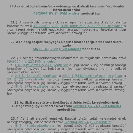
21.
A szántóföldi növényfajok vetőmagvainak előállításáról és forgalomba
hozataláról szóló
48/2004. (IV. 21.) FVM rendelet
módosítása
21. §
A szántóföldi növényfajok vetőmagvainak előállításáról és forgalomba
hozataláról szóló
48/2004. (IV. 21.) FVM rendelet 3. § 61. és 66. pontjában
a
„jogi személyiség nélküli gazdasági társaság” szövegrész helyébe a „jogi
személyiséggel nem rendelkező szervezet” szöveg lép.
22.
A zöldség szaporítóanyagok előállításáról és forgalomba hozataláról
szóló
50/2004. (IV. 22.) FVM rendelet
módosítása
22. §
A zöldség szaporítóanyagok előállításáról és forgalomba hozataláról szóló
50/2004. (IV. 22.) FVM rendelet
a)
1. § (1) bekezdés
e)
és
f)
pontjában
a „jogi személyiség nélküli gazdasági
társaságokra” szövegrész helyébe a „jogi személyiséggel nem rendelkező
szervezetekre” szöveg,
b)
2. § 5., 64. és 67. pontjában
, a
22/A. § (5) bekezdés
a)
és
b)
pontjában
, a
23. § (2) bekezdésében
a „jogi személyiség nélküli gazdasági társaság”
szövegrész helyébe a „jogi személyiséggel nem rendelkező szervezet” szöveg,
c)
19. § (8) bekezdésében
a „jogi személyiség nélküli gazdasági társaságot”
szövegrész helyébe a „jogi személyiséggel nem rendelkező szervezetet” szöveg
lép.
23.
Az állati eredetű termékek Európai Unión belüli kereskedelmének
állategészségügyi ellenőrzéséről szóló
52/2004. (IV. 24.) FVM rendelet
módosítása
23. §
Az állati eredetű termékek Európai Unión belüli kereskedelmének
állategészségügyi ellenőrzéséről szóló
52/2004. (IV. 24.) FVM rendelet
a)
5. § (4) bekezdésében
a „jogi személyiség nélküli gazdasági társaság”
szövegrész helyébe a „jogi személyiséggel nem rendelkező szervezet” szöveg,
b)
5. § (6) bekezdésében
a „jogi személyiség nélküli gazdasági társaságnak”