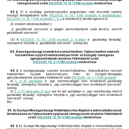
támogatásáról szóló
64/2008. (V. 14.) FVM rendelet
módosítása
63. §
(1)
A minőségi pontytenyésztési programban való részvétel csekély
összegű támogatásáról szóló
64/2008. (V. 14.) FVM rendelet [a továbbiakban:
64/2008. (V. 14.) FVM rendelet] 1. §-a
a következő
j)
ponttal egészül ki:
[E rendelet alkalmazásában:]
„
j) gazdálkodó szervezet:
a polgári perrendtartásról szóló törvény szerinti
gazdálkodó szervezet.”
(2)
A
64/2008. (V. 14.) FVM rendelet 3. §-ában
a „gazdasági társaság”
szövegrész helyébe a „gazdálkodó szervezet” szöveg lép.
64.
A mezőgazdasági üzemek korszerűsítéséhez, fejlesztéséhez nemzeti
hatáskörben nyújtott kedvezményes hitel- és lízingdíj-támogatás
igénybevételének részletes feltételeiről szóló
114/2008. (IX. 5.) FVM rendelet
módosítása
64. §
A mezőgazdasági üzemek korszerűsítéséhez, fejlesztéséhez nemzeti
hatáskörben nyújtott kedvezményes hitel- és lízingdíj-támogatás
igénybevételének részletes feltételeiről szóló
114/2008. (IX. 5.) FVM rendelet
a)
1. §
b)
pontjában
a „jogi személyiséggel nem rendelkező gazdasági
társaság” szövegrész helyébe a „jogi személyiséggel nem rendelkező szervezet”
szöveg,
b)
5. § (1) bekezdés
a)
pont
aa)
és
ab)
pontjában a „jogi személyiség nélküli
gazdasági társaság” szövegrész helyébe a „jogi személyiséggel nem rendelkező
szervezet” szöveg
lép.
65.
Az Európai Mezőgazdasági Vidékfejlesztési Alapból a mikrovállalkozások
létrehozására és fejlesztésére nyújtandó támogatások részletes feltételeiről
szóló
136/2008. (X. 18.) FVM rendelet
módosítása
65. §
Az Európai Mezőgazdasági Vidékfejlesztési Alapból a mikrovállalkozások