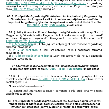
létrehozására és fejlesztésére nyújtandó támogatások részletes feltételeiről szóló
136/2008. (X. 18.) FVM rendelet 2. § (1) bekezdés
g)
pontjában
a „gazdasági
társaságokról szóló törvénynek” szövegrész helyébe a „Polgári Törvénykönyvről
szóló
2013. évi V. törvénynek
” szöveg lép.
66.
Az Európai Mezőgazdasági Vidékfejlesztési Alapból az Új Magyarország
Vidékfejlesztési Program I. és II. intézkedéscsoportjához kapcsolódó
képzések tárgyában nyújtandó támogatások részletes feltételeiről szóló
139/2008. (X. 22.) FVM rendelet
módosítása
66. §
Hatályát veszti az Európai Mezőgazdasági Vidékfejlesztési Alapból az Új
Magyarország Vidékfejlesztési Program I. és II. intézkedéscsoportjához kapcsolódó
képzések tárgyában nyújtandó támogatások részletes feltételeiről szóló
139/2008. (X. 22.) FVM rendelet
a)
2. §
d)
pontjában
az „illetve jogi személyiséggel nem rendelkező gazdasági
társaság” szövegrész,
b)
2. §
g)
pontjában
a „jogi személyiség nélküli gazdasági társaság”
szövegrész, és
c)
6. § (1) bekezdés
a)
pontjában
a „vagy jogi személyiség nélküli gazdasági
társaság” szövegrész.
67.
A tenyésztésszervezési feladatok támogatása igénybevételének
részletes feltételeiről szóló
27/2009. (III. 18.) FVM rendelet
módosítása
67. §
A tenyésztésszervezési feladatok támogatása igénybevételének
részletes feltételeiről szóló
27/2009. (III. 18.) FVM rendelet 1. §-a
a következő
e)
ponttal egészül ki:
[E rendelet alkalmazásában:]
„
e) gazdálkodó szervezet:
a polgári perrendtartásról szóló törvény szerinti
gazdálkodó szervezet.”
68.
Az Európai Mezőgazdasági Vidékfejlesztési Alapból az agrár-erdészeti
rendszerek mezőgazdasági földterületeken történő első létrehozásához
nyújtandó támogatás igénybevételének részletes szabályairól szóló