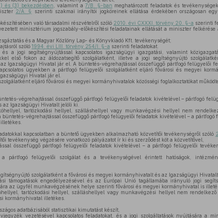
2) és (3) bekezdésben
, valamint a
7/B. §-ban
meghatározott feladatok és tevékenységek
niszter
2/A. §
szerinti szakmai irányítói jogköreinek ellátása érdekében országosan egy
őkészítésében való társadalmi részvételről szóló
2010. évi CXXXI. törvény 20. §-a
szerinti f
 vezetett minisztérium jogszabály-előkészítési feladatainak ellátását a miniszter felkérése
izsgáztatás és a Magyar Közlöny Lap- és Könyvkiadó Kft. tevékenységét;
ajtásról szóló
1994. évi LIII. törvény 254/I. §-a
szerinti feladatokat.
 és a jogi segítségnyújtással kapcsolatos igazságügyi igazgatási, valamint közigazga
kkel első fokon az áldozatsegítő szolgálatként, illetve a jogi segítségnyújtó szolgálatk
z Igazságügyi Hivatal jár el. A büntetés-végrehajtással összefüggő pártfogó felügyelői fel
apcsolatos ügyekben a pártfogó felügyelői szolgálatként eljáró fővárosi és megyei korm
gazságügyi Hivatal jár el.
szolgálatként eljáró fővárosi és megyei kormányhivatalok közösségi foglalkoztatókat működt
tetés-végrehajtással összefüggő pártfogó felügyelői feladatok kivételével – pártfogó felüg
az Igazságügyi Hivatalt jelöli ki.
hellyel, tartózkodási hellyel, szálláshellyel vagy munkavégzési hellyel nem rendelke
 büntetés-végrehajtással összefüggő pártfogó felügyelői feladatok kivételével – a pártfogó f
illetékes.
ladatokkal kapcsolatban a büntető ügyekben alkalmazható közvetítői tevékenységről szóló
2
ítői tevékenység végzésére vonatkozó pályázatot ír ki és szerződést köt a közvetítővel,
ssal összefüggő pártfogó felügyelői feladatok kivételével – a pártfogó felügyelői tevék
i a pártfogó felügyelői szolgálat és a tevékenységével érintett hatóságok, intézmé
ítségnyújtó szolgálatként a fővárosi és megyei kormányhivatalt és az Igazságügyi Hivatalt j
ási támogatások engedélyezésével és az Európai Unió tagállamába irányuló jogi segíts
ására az ügyfél munkavégzésének helye szerinti fővárosi és megyei kormányhivatal is illeté
ellyel, tartózkodási hellyel, szálláshellyel vagy munkavégzési hellyel nem rendelkező
si kormányhivatal illetékes.
szágos adatbázisából statisztikai kimutatást készít,
névjegyzék vezetésével kapcsolatos feladatokat, és a jogi szolgáltatások nyújtására a mi