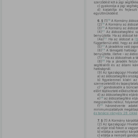
szerződést köt a jogi segítőkk
c)
gyakorolja a jogi segíts
d)
kialakítja és fejleszt
együttműködést.
18
6. §
(1)
A Kormány áldozats
19
(2)
A Kormány az áldozats
20
(3)
A Kormány az áldozatse
21
(4)
Az áldozatsegítési sz
benyújtotta. Ha az áldozat ké
22
(4a)
Ha az áldozat a
(
függetlenül attól, hogy az á
23
(5)
A járadékra való jogos
24
(6)
A támogató hatósági 
benyújtotta, illetve – az áldo
25
(7)
Ha az áldozatnak a tám
26
(8)
Ha a járadék felülv
segítéséről és az állami ká
hatóságnál.
(9)
Az Igazságügyi Hivatal
a)
az áldozatsegítés országo
b)
figyelemmel kíséri az á
szervezetektől és tapasztalata
27
c)
gondoskodik a bűncsele
előírt tájékoztató előkészítés
d)
az áldozatsegítési eljár
28
e)
az áldozatsegítési elj
megszakítás nélkül, folyamato
29
f)
háromévente adatot 
minimumszabályok megállapítá
és tanácsi irányelv 28. cikke
7. §
(1)
A Kormány kárpótlási
(2)
Az Igazságügyi Hivatal
a)
eljár első fokon a vagyon
b)
ellátja a személyi kárpót
c)
ellátja a nemzeti gondoz