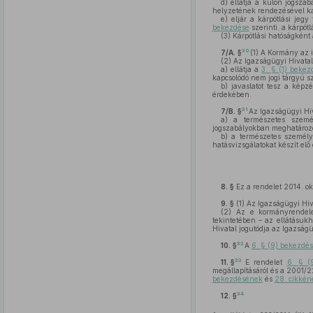
d)
ellátja a külön jogszab
helyzetének rendezésével ka
e)
eljár a kárpótlási jegy
bekezdése
szerinti, a kárpótl
(3)
Kárpótlási hatóságként 
30
7/A. §
(1)
A Kormány az ig
(2)
Az Igazságügyi Hivatal
a)
ellátja a
3. § (1) beke
kapcsolódó nem jogi tárgyú s
b)
javaslatot tesz a képzé
érdekében.
31
7/B. §
Az Igazságügyi Hi
a)
a természetes személy
jogszabályokban meghatározott
b)
a természetes személye
hatásvizsgálatokat készít el
8. §
Ez a rendelet 2014. ok
9. §
(1)
Az Igazságügyi Hiva
(2)
Az e kormányrendelet 
tekintetében – az ellátásukh
Hivatal jogutódja az Igazságü
32
10. §
A
6. § (9) bekezdé
33
11. §
E rendelet
6. § (
megállapításáról és a 2001/22
bekezdésének
és
28. cikkén
34
12. §