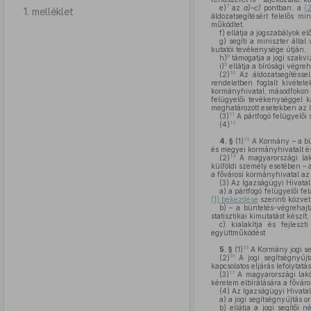
7
e)
az
a)–c)
pontban, a
(
1. melléklet
áldozatsegítésért felelős mi
működtet,
f)
ellátja a jogszabályok el
g)
segíti a miniszter által
kutatói tevékenysége útján,
8
h)
támogatja a jogi szakv
9
i)
ellátja a bírósági végreh
10
(2)
Az áldozatsegítéssel
rendeletben foglalt kivétele
kormányhivatal, másodfokon a
felügyelői tevékenységgel k
meghatározott esetekben az I
11
(3)
A pártfogó felügyelői 
12
(4)
13
4. §
(1)
A Kormány – a bün
és megyei kormányhivatalt és 
14
(2)
A magyarországi lakó
külföldi személy esetében – a
a fővárosi kormányhivatal az 
(3)
Az Igazságügyi Hivatal
a)
a pártfogó felügyelői fe
(1) bekezdése
szerinti közvet
b)
– a büntetés-végrehajtá
statisztikai kimutatást készít,
c)
kialakítja és fejleszt
együttműködést.
15
5. §
(1)
A Kormány jogi seg
16
(2)
A jogi segítségnyújt
kapcsolatos eljárás lefolytat
17
(3)
A magyarországi lakóh
kérelem elbírálására a főváro
(4)
Az Igazságügyi Hivatal
a)
a jogi segítségnyújtás or
b)
ellátja a jogi segítői 