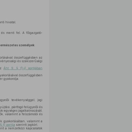
nti hivatal.
 és menti fel. A főigazgató-
a természetes személyek
korlásával összefüggésben az
rvényességi és szakszerűségi
 az
Áht. 9. §
f)–i)
pontjában
gyakorlásával összefüggésben
r gyakorolja.
gyelői tevékenységgel, jogi
újtási, pártfogó felügyelői és
lok egységes jogalkalmazását,
ők, valamint a felszámolói és
nek gyakorlásában, valamint a
 §
f)
pontja
szerinti jogkört,
int a nemzetközi kapcsolatok