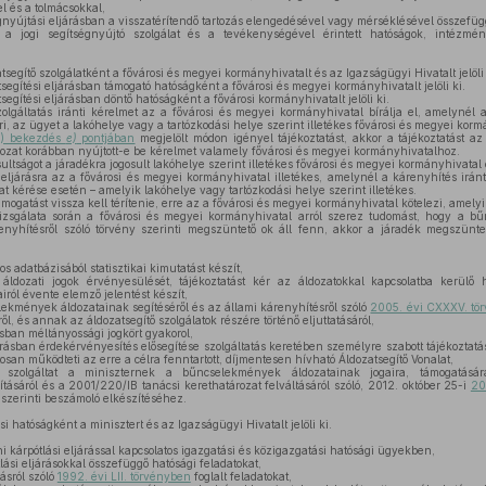
el és a tolmácsokkal,
égnyújtási eljárásban a visszatérítendő tartozás elengedésével vagy mérséklésével összefüg
i a jogi segítségnyújtó szolgálat és a tevékenységével érintett hatóságok, intézmé
egítő szolgálatként a fővárosi és megyei kormányhivatalt és az Igazságügyi Hivatalt jelöli 
egítési eljárásban támogató hatóságként a fővárosi és megyei kormányhivatalt jelöli ki.
gítési eljárásban döntő hatóságként a fővárosi kormányhivatalt jelöli ki.
olgáltatás iránti kérelmet az a fővárosi és megyei kormányhivatal bírálja el, amelynél 
ri, az ügyet a lakóhelye vagy a tartózkodási helye szerint illetékes fővárosi és megyei korm
9) bekezdés
e)
pontjában
megjelölt módon igényel tájékoztatást, akkor a tájékoztatást az
ldozat korábban nyújtott-e be kérelmet valamely fővárosi és megyei kormányhivatalhoz.
ultságot a járadékra jogosult lakóhelye szerint illetékes fővárosi és megyei kormányhivatal 
eljárásra az a fővárosi és megyei kormányhivatal illetékes, amelynél a kárenyhítés iránt
zat kérése esetén – amelyik lakóhelye vagy tartózkodási helye szerint illetékes.
ogatást vissza kell térítenie, erre az a fővárosi és megyei kormányhivatal kötelezi, amely
izsgálata során a fővárosi és megyei kormányhivatal arról szerez tudomást, hogy a b
renyhítésről szóló törvény szerinti megszüntető ok áll fenn, akkor a járadék megszün
s adatbázisából statisztikai kimutatást készít,
ldozati jogok érvényesülését, tájékoztatást kér az áldozatokkal kapcsolatba kerülő h
iról évente elemző jelentést készít,
kmények áldozatainak segítéséről és az állami kárenyhítésről szóló
2005. évi CXXXV. tö
éről, és annak az áldozatsegítő szolgálatok részére történő eljuttatásáról,
ásban méltányossági jogkört gyakorol,
árásban érdekérvényesítés elősegítése szolgáltatás keretében személyre szabott tájékoztat
san működteti az erre a célra fenntartott, díjmentesen hívható Áldozatsegítő Vonalat,
szolgáltat a miniszternek a bűncselekmények áldozatainak jogaira, támogatásá
sáról és a 2001/220/IB tanácsi kerethatározat felváltásáról szóló, 2012. október 25-i
20
szerinti beszámoló elkészítéséhez.
 hatóságként a minisztert és az Igazságügyi Hivatalt jelöli ki.
i kárpótlási eljárással kapcsolatos igazgatási és közigazgatási hatósági ügyekben,
lási eljárásokkal összefüggő hatósági feladatokat,
ásról szóló
1992. évi LII. törvényben
foglalt feladatokat,