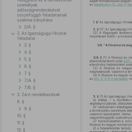
kapott felhatalmazás alapján
személyek
az
Alaptörvény 15. cikk (1) 
adósságrendezésével
összefüggő feladatainak
szakmai irányítása
2
1. §
Az Igazságügyi Hivatal
2/A. §
3
2. §
(1)
Az Igazságügyi Hiv
2. Az Igazságügyi Hivatal
(2)
A főigazgató tevékenys
helyettesek felett – a kineve
feladatai
3. §
4
1/A.
A fővárosi és meg
4. §
2/A. §
(1)
A fővárosi és me
5. §
államháztartásról szóló
2011.
ellenőrzési hatásköröket szak
6. §
(2)
A fővárosi és megyei
meghatározott, valamint a tör
7. §
(3)
A fővárosi és megyei k
az
Áht. 9. §
f)–i)
pontjában
me
7/A. §
7/B. §
3. Záró rendelkezések
3. §
(1)
Az Igazságügyi Hiv
a)
ellátja – a büntetés-v
8. §
segítségnyújtással, áldozatse
5
b)
módszertani állásfoglalá
9. §
a természetes személyek adós
valamint képzéseket, illetve
10. §
vagyonfelügyelői szakirányú
6
c)
közreműködhet a minisz
11. §
fővárosi és megyei kormányhi
d)
a feladatkörébe tartozó
12. §
rendszerét is – tájékoztató, k