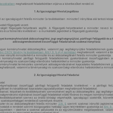
,
bekezdésében
meghatározott feladatkörében eljárva a következőket rendeli el.
1.
Az Igazságügyi Hivatal jogállása
 az igazságügyért felelős miniszter (a továbbiakban: miniszter) irányítása alá tartozó közpo
atalt főigazgató vezeti.
égét főigazgató-helyettesek segítik. A főigazgató-helyetteseket a miniszter nevezi ki
zés és a felmentés kivételével – a munkáltatói jogköröket a főigazgató gyakorolja.
yei kormányhivatalok áldozatsegítési, jogi segítségnyújtási, pártfogó felügyelői és 
adósságrendezésével összefüggő feladatainak szakmai irányítása
gyei kormányhivatal áldozatsegítési, valamint jogi segítségnyújtási feladatköreinek gya
 évi CXCV. törvény (a továbbiakban: Áht.) 9. §
g)–i)
pontjában
meghatározott, valamint a tö
mai irányító miniszterként a miniszter és az áldozatsegítésért felelős miniszter gyakorolja.
 kormányhivatal pártfogó felügyelői feladatköreinek gyakorlásával összefüggésben
vényességi és szakszerűségi ellenőrzési hatásköröket a miniszter gyakorolja.
ormányhivatal természetes személyek adósságrendezésével kapcsolatos feladatköreinek 
ghatározott, valamint a törvényességi és szakszerűségi ellenőrzési hatásköröket a miniszte
2.
Az Igazságügyi Hivatal feladatai
atal
égrehajtással összefüggő pártfogó felügyelői feladatok kivételével – a pártfogó felü
gítéssel és kárpótlással kapcsolatos jogszabályokban meghatározott feladatokat,
saival, képzések és továbbképzések szervezésével segíti az áldozatsegítési, jogi segítségny
ságrendezési eljárásával összefüggő feladatokat ellátó fővárosi és megyei kormányhivata
 továbbképzéseket szervez az önálló bírósági végrehajtók, igazságügyi szakértők, közvetít
 szakképzettséggel rendelkező személyek részére,
ter és az áldozatsegítésért felelős miniszter
2/A. §
szerinti szakmai irányítói jogkörei
vatalok e rendelet szerinti közigazgatási hatósági ügyei tekintetében gyakorolja az
Áht. 9.
 ügyekben – ideértve a szakmai pályázatok és az együttműködési megállapodások, valam
oordinációs és képviseleti tevékenységeket lát el,