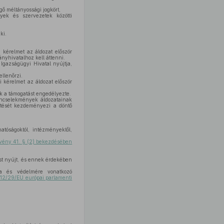
gő méltányossági jogkört,
nyek és szervezetek közötti
ki.
a kérelmet az áldozat először
ányhivatalhoz kell áttenni.
 Igazságügyi Hivatal nyújtja,
ellenőrzi.
i kérelmet az áldozat először
ik a támogatást engedélyezte.
űncselekmények áldozatainak
tetését kezdeményezi a döntő
atóságoktól, intézményektől,
rvény 41. § (2) bekezdésében
ást nyújt, és ennek érdekében
ra és védelmére vonatkozó
12/29/EU európai parlamenti