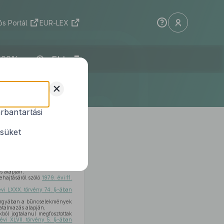
s Portál
EUR-LEX
ELI
+
rbantartási
ésüket
kialakításával és a területi
s alapján,
ehajtásáról szóló
1979. évi 11.
évi LXXX. törvény 74. §-ában
e tárgyában a bűncselekmények
atalmazás alapján,
kból jogtalanul megfosztottak
évi XLVII. törvény 5. §-ában