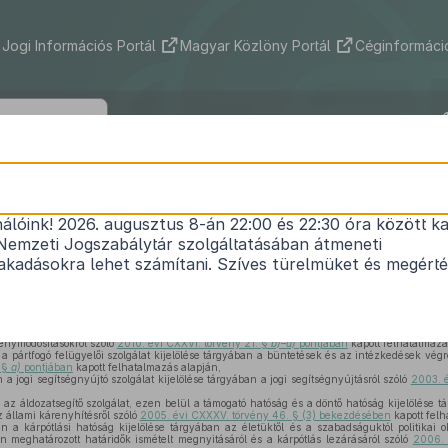
Jogi Információs Portál
Magyar Közlöny Portál
Céginformáció
233/2014. (IX. 18.) Korm. rendelet
nálóink! 2026. augusztus 8-án 22:00 és 22:30 óra között ka
1
az Igazságügyi Hivatalról
Nemzeti Jogszabálytár szolgáltatásában átmeneti
Hatályos: 2015. 11. 01. – 2016. 12. 31.
kadásokra lehet számítani. Szíves türelmüket és megért
 15. cikk (2) bekezdésében
meghatározott eredeti jogalkotói hatáskörében,
árosi és megyei kormányhivatalokról, valamint a fővárosi és megyei kormányhivatalok 
vénymódosításokról szóló
2010. évi CXXVI. törvény 21. §
b)–d)
pontjában
kapott felhatalmazá
a pártfogó felügyelői szolgálat kijelölése tárgyában a büntetések és az intézkedések végr
. §
a)
pontjában
kapott felhatalmazás alapján,
 a jogi segítségnyújtó szolgálat kijelölése tárgyában a jogi segítségnyújtásról szóló
2003. 
,
 az áldozatsegítő szolgálat, ezen belül a támogató hatóság és a döntő hatóság kijelölés
z állami kárenyhítésről szóló
2005. évi CXXXV. törvény 46. § (3) bekezdésében
kapott felh
n a kárpótlási hatóság kijelölése tárgyában az életüktől és a szabadságuktól politikai o
en meghatározott határidők ismételt megnyitásáról és a kárpótlás lezárásáról szóló
2006. 