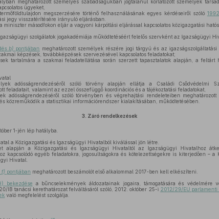
ályban meghatározott személyes szabadságukban jogtalanul korlátozott személyek társad
pcsolatos ügyeket,
 termőföldtulajdon megszerzésére történő felhasználásának egyes kérdéseiről szóló
1992
ási jegy visszatérítésére irányuló eljárásban.
a miniszter másodfokon eljár a vagyoni kárpótlási eljárással kapcsolatos közigazgatási hat
azságügyi szolgálatok jogakadémiája működtetéséért felelős szervként az Igazságügyi Hivata
zdés
b)
pontjában
meghatározott személyek részére jogi tárgyú és az igazságszolgáltatás
zakmai képzések, továbbképzések szervezésével kapcsolatos feladatokat;
sek tartalmára a szakmai feladatellátása során szerzett tapasztalatok alapján, a feltár
vatal
ek adósságrendezéséről szóló törvény alapján ellátja a Családi Csődvédelmi Sz
 feladatait, valamint az ezzel összefüggő koordinációs és a tájékoztatási feladatokat,
k adósságrendezéséről szóló törvényben és végrehajtási rendeleteiben meghatározott 
ő és közreműködik a statisztikai információrendszer kialakításában, működtetésében.
3.
Záró rendelkezések
tóber 1-jén lép hatályba.
tal a Közigazgatási és Igazságügyi Hivatalból kiválással jön létre.
alapján a Közigazgatási és Igazságügyi Hivataltól az Igazságügyi Hivatalhoz átke
oz kapcsolódó egyéb feladatokra, jogosultságokra és kötelezettségekre is kiterjedően – a
gyi Hivatal.
s
f)
pontjában
meghatározott beszámolót első alkalommal 2017-ben kell elkészíteni.
9) bekezdése
a bűncselekmények áldozatainak jogaira, támogatására és védelmére 
0/IB tanácsi kerethatározat felváltásáról szóló, 2012. október 25-i
2012/29/EU parlamenti és
ek
való megfelelést szolgálja.