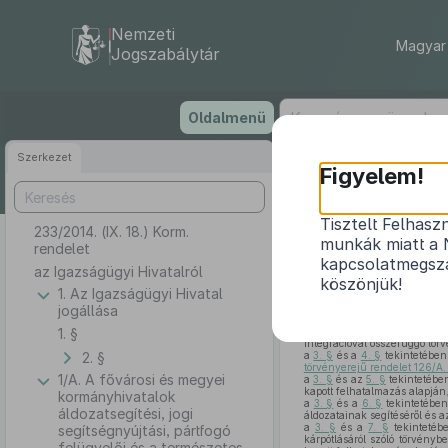
Nemzeti
Magyar 
Jogszabálytár
Ugrás
Oldalmenü
a
tartalomra
Szerkezet
Figyelem!
Tisztelt Felhasz
233/2014. (IX. 18.) Korm.
munkák miatt a 
rendelet
kapcsolatmegsza
az Igazságügyi Hivatalról
köszönjük!
1. Az Igazságügyi Hivatal
jogállása
A Kormány az
Alaptörvény
1. §
a
3–7. §
tekintetében a főv
integrációval összefüggő tör
2. §
a
3. §
és a
4. §
tekintetében 
törvényerejű rendelet 126/A
1/A. A fővárosi és megyei
a
3. §
és az
5. §
tekintetében
kapott felhatalmazás alapján
kormányhivatalok
a
3. §
és a
6. §
tekintetében
áldozatsegítési, jogi
áldozatainak segítéséről és a
a
3. §
és a
7. §
tekintetébe
segítségnyújtási, pártfogó
kárpótlásáról szóló törvényb
felügyelői és a természetes