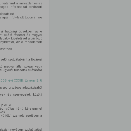
, valamint a miniszter és az
séges informatikai rendszert
eladatokat,
 alapján folytatott tudományos
tási hatósági ügyekben az e
ént eljáró fővárosi és megyei
adatok kivételével a pártfogó
ányhivatal, az e rendeletben
ethetnek.
yelői szolgálatként a fővárosi
ző magyar állampolgár, vagy
elügyelői feladatok ellátására
006. évi CXXIII. törvény 3. §
enység országos adatbázisából
nyek és szervezetek közötti
elöli ki.
égnyújtás iránti kérelemmel
kes.
 külföldi személy esetében a
niszter nevében szolgáltatási