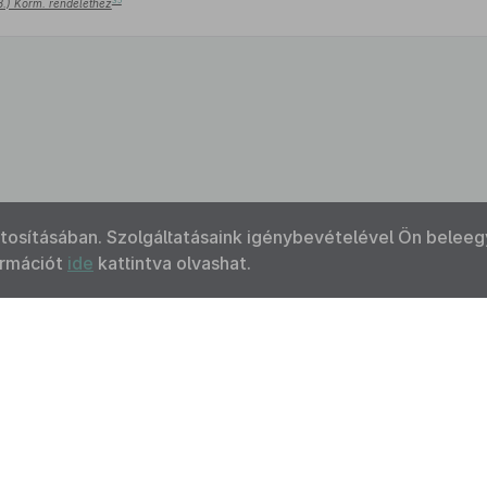
35
18.) Korm. rendelethez
ztosításában. Szolgáltatásaink igénybevételével Ön beleeg
ormációt
ide
kattintva olvashat.
Kapcsolat
Felhasználási feltételek
Akadálymentesítési 