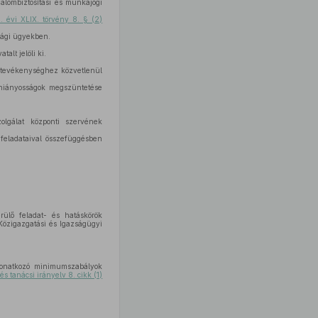
alombiztosítási és munkajogi
. évi XLIX. törvény 8. § (2)
ósági ügyekben.
lt jelöli ki.
i tevékenységhez közvetlenül
t hiányosságok megszüntetése
olgálat központi szervének
feladataival összefüggésben
rülő feladat- és hatáskörök
 Közigazgatási és Igazságügyi
vonatkozó minimumszabályok
 tanácsi irányelv 8. cikk (1)