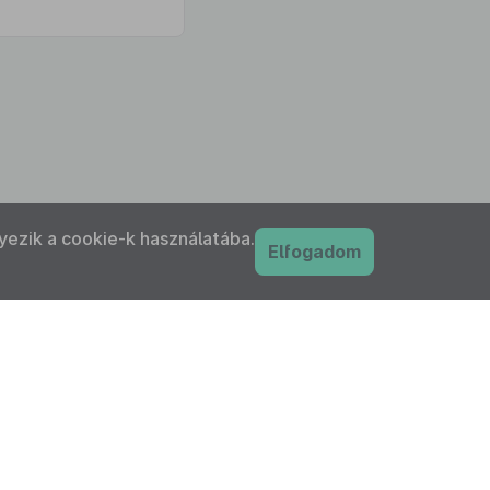
yezik a cookie-k használatába.
Elfogadom
PDF
nyilatkozat
Adatkezelési tájékoztató