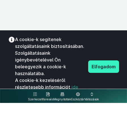
A cookie-k segítenek
szolgáltatásaink biztosításában.
Szolgáltatásaink
igénybevételével Ön
beleegyezik a cookie-k
Elfogadom
használatába.
A cookie-k kezeléséről
részletesebb információt
ide
kattintva olvashat.
Szerkezet
Keresés
Megnyitottak
Eszköztár
Változások