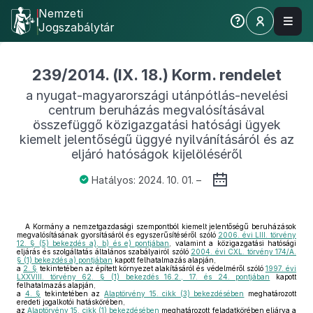
Nemzeti
Jogszabálytár
239/2014. (IX. 18.) Korm. rendelet
a nyugat-magyarországi utánpótlás-nevelési
centrum beruházás megvalósításával
összefüggő közigazgatási hatósági ügyek
kiemelt jelentőségű üggyé nyilvánításáról és az
eljáró hatóságok kijelöléséről
Hatályos: 2024. 10. 01. –
A Kormány a nemzetgazdasági szempontból kiemelt jelentőségű beruházások
megvalósításának gyorsításáról és egyszerűsítéséről szóló
2006. évi LIII. törvény
12. § (5) bekezdés a), b) és e) pontjában
, valamint a közigazgatási hatósági
eljárás és szolgáltatás általános szabályairól szóló
2004. évi CXL. törvény 174/A.
§ (1) bekezdés a) pontjában
kapott felhatalmazás alapján,
a
2. §
tekintetében az épített környezet alakításáról és védelméről szóló
1997. évi
LXXVIII. törvény 62. § (1) bekezdés 16.2., 17. és 24. pontjában
kapott
felhatalmazás alapján,
a
4. §
tekintetében az
Alaptörvény 15. cikk (3) bekezdésében
meghatározott
eredeti jogalkotói hatáskörében,
az
Alaptörvény 15. cikk (1) bekezdésében
meghatározott feladatkörében eljárva a