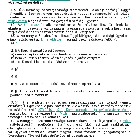
következőket rendeli el:
1. §
(1)
A Kormány nemzetgazdasági szempontból kiemelt jelentőségű üggyé
nyilvánítja a Szombathelyen megvalósuló, a nyugat-magyarországi utánpótlás-
nevelési centrum beruházással (a továbbiakban: Beruházás) összefüggő, az
1.
mellékletben
meghatározott közigazgatási hatósági ügyeket.
(2)
Az
(1) bekezdés
alkalmazásában a Beruházással összefüggőnek kell
tekinteni mindazokat a közigazgatási hatósági eljárásokat, amelyek a Beruházás
megvalósításához és használatbavételéhez szükségesek.
(3)
A Kormány a Beruházással összefüggő közigazgatási hatósági ügyekben
eljáró hatóságként az
1. mellékletben
meghatározott hatóságokat jelöli ki.
1
(4)
2. §
A Beruházással összefüggésben
a)
nem kell építészeti-műszaki tervtanácsi véleményt beszerezni,
b)
nem kell településképi véleményezési eljárást lefolytatni,
c)
településképi bejelentési eljárásnak nincs helye.
2
3. §
3
4. §
5. §
Ez a rendelet a kihirdetését követő napon lép hatályba.
6. §
E rendelet rendelkezéseit a hatálybalépésekor folyamatban lévő
ügyekben is alkalmazni kell.
4
7. §
(1)
E rendeletnek az egyes nemzetgazdasági szempontból kiemelt
jelentőségű ügyekben eljáró hatóságok kijelöléséről szóló kormányrendeletek
módosításáról szóló
271/2016. (IX. 1.) Korm. rendelettel (a továbbiakban: Módr.)
5
megállapított rendelkezéseit a
Módr.
hatálybalépésekor
folyamatban lévő
hatósági eljárásokban is alkalmazni kell.
(2)
A Belügyminisztérium Országos Katasztrófavédelmi Főigazgatóság a
Módr.
6
hatálybalépését
megelőzően nála indult, első fokú határozat, szakhatósági
állásfoglalás vagy előzetes szakhatósági állásfoglalás kiadásával még le nem
zárt ügyeket átteszi az illetékes megyei katasztrófavédelmi igazgatósághoz, a
fővárosban a Fővárosi Katasztrófavédelmi Igazgatósághoz.