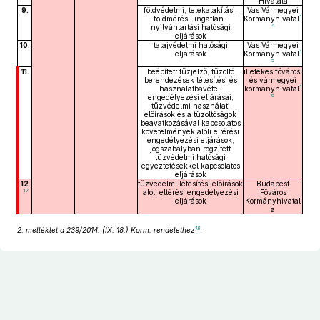
Hivatala
9.
földvédelmi, telekalakítási,
Vas Vármegyei
1
földmérési, ingatlan-
Kormányhivatal
4
nyilvántartási hatósági
eljárások
10.
talajvédelmi hatósági
Vas Vármegyei
1
eljárások
Kormányhivatal
5
11.
beépített tűzjelző, tűzoltó
illetékes fővárosi
berendezések létesítési és
és vármegyei
1
használatbavételi
kormányhivatal
6
engedélyezési eljárásai,
tűzvédelmi használati
előírások és a tűzoltóságok
beavatkozásával kapcsolatos
követelmények alóli eltérési
engedélyezési eljárások,
jogszabályban rögzített
tűzvédelmi hatósági
egyeztetésekkel kapcsolatos
eljárások
12.
tűzvédelmi létesítési előírások
Budapest
17
alóli eltérési engedélyezési
Főváros
eljárások
Kormányhivatal
a
18
2. melléklet a 239/2014. (IX. 18.) Korm. rendelethez