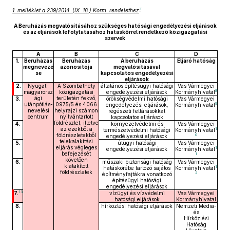
7
1. melléklet a 239/2014. (IX. 18.) Korm. rendelethez
A Beruházás megvalósításához szükséges hatósági engedélyezési eljárások
és az eljárások lefolytatásához hatáskörrel rendelkező közigazgatási
szervek
A
B
C
D
1.
Beruházás
Beruházás
A beruházás
Eljáró hatóság
megnevezé
azonosítója
megvalósításával
se
kapcsolatos engedélyezési
eljárások
2.
Nyugat-
A Szombathely
általános építésügyi hatósági
Vas Vármegyei
8
magyarorsz
közigazgatási
engedélyezési eljárások
Kormányhivatal
ági
területén fekvő,
3.
örökségvédelmi hatósági
Vas Vármegyei
9
utánpótlás-
0975/5 és 4066
engedélyezési eljárások,
Kormányhivatal
nevelési
helyrajzi számon
régészeti feltárásokkal
centrum
nyilvántartott
kapcsolatos eljárások
földrészlet, illetve
4.
környezetvédelmi és
Vas Vármegyei
az ezekből a
1
természetvédelmi hatósági
Kormányhivatal
földrészletekből
0
engedélyezési eljárások
telekalakítási
5.
útügyi hatósági
Vas Vármegyei
eljárás végleges
1
engedélyezési eljárások
Kormányhivatal
befejezését
1
követően
6.
műszaki biztonsági hatóság
Vas Vármegyei
kialakított
1
hatáskörébe tartozó sajátos
Kormányhivatal
földrészletek
2
építményfajtákra vonatkozó
építésügyi hatósági
engedélyezési eljárások
13
7.
vízügyi és vízvédelmi
Vas Vármegyei
hatósági eljárások
Kormányhivatal
8.
hírközlési hatósági eljárások
Nemzeti Média-
és
Hírközlési
Hatóság