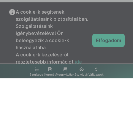
A cookie-k segítenek
szolgáltatásaink biztosításában.
Szolgáltatásaink
igénybevételével Ön
beleegyezik a cookie-k
Elfogadom
használatába.
A cookie-k kezeléséről
részletesebb információt
ide
kattintva olvashat.
Szerkezet
Keresés
Megnyitottak
Eszköztár
Változások