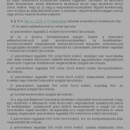
az olyan létesítmény eszközeinek eladótól független, harmadik fél beruházó
általi felvásárlása, amely létesítmény bezárásra került vagy bezárásra került
volna, feltéve, hogy az új vagy a megvásárolt eszközökkel végzett tevékenység
nem minősül az adott létesítményben a korábban végzett tevékenységgel azonos
vagy ahhoz hasonló tevékenységnek;”
3. §
(1)
A
Tao. tv. 22/B. § (1) bekezdése
helyébe a következő rendelkezés lép:
„(1) Az adózó adókedvezményt vehet igénybe
a)
jelenértéken legalább 3 milliárd forint értékű beruházás,
b)
az e törvény felhatalmazása alapján kiadott, a fejlesztési
adókedvezményről szóló kormányrendeletben (a továbbiakban:
kormányrendelet) meghatározott kedvezményezett települési önkormányzat
közigazgatási területén üzembe helyezett és üzemeltetett, jelenértéken legalább
1 milliárd forint értékű beruházás,
c)
jelenértéken legalább 100 millió forint értékű, korábban már használatba
vett, állati eredetű élelmiszert előállító létesítmény jogszabályban meghatározott
élelmiszer-higiéniai feltételeinek megteremtését szolgáló beruházás,
d)
jelenértéken legalább 100 millió forint értékű önálló környezetvédelmi
beruházás,
e)
jelenértéken legalább 100 millió forint értékű, alapkutatást, alkalmazott
kutatást vagy kísérleti fejlesztést szolgáló beruházás,
f)
jelenértéken legalább 100 millió forint értékű, kizárólag film- és
videogyártást szolgáló beruházás,
g)
munkahelyteremtést szolgáló beruházás,
h)
a jegyzett tőkéjének felemelése keretében kibocsátott részvényeknek (vagy
egy részének) a tőkepiacról szóló törvényben meghatározott szabályozott piacra
(a továbbiakban: szabályozott piac) történő bevezetésének a napját (az első
kereskedési napot) követően, de legkésőbb az e napot követő harmadik év utolsó
napjáig megkezdett, jelenértéken legalább 100 millió forint értékű beruházás,
i)
jelenértéken legalább 500 millió forint értékű, kis- és középvállalkozás által
megvalósított beruházás,
j)
jelenértéken legalább 100 millió forint értékű, szabad vállalkozási zóna