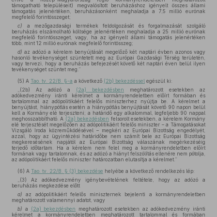
támogatható településeit) megvalósított beruházáshoz igényelt összes állami
támogatás jelenértéken, beruházásonként meghaladja a 7,5 millió eurónak
megfelelő forintösszeget;
c)
a mezőgazdasági termékek feldolgozását és forgalmazását szolgáló
beruházás elszámolható költsége jelenértéken meghaladja a 25 millió eurónak
megfelelő forintösszeget, vagy, ha az igényelt állami támogatás jelenértéken
több, mint 12 millió eurónak megfelelő forintösszeg;
d)
az adózó a kérelem benyújtását megelőző két naptári évben azonos vagy
hasonló tevékenységet szüntetett meg az Európai Gazdasági Térség területén,
vagy tervezi, hogy a beruházás befejezését követő két naptári éven belül ilyen
tevékenységet szüntet meg.”
(5)
A
Tao. tv. 22/B. §-a
a következő
(2b) bekezdéssel
egészül ki:
„(2b) Az adózó a
(2a) bekezdésben
meghatározott esetekben az
adókedvezmény iránti kérelmet a kormányrendeletben előírt formában és
tartalommal az adópolitikáért felelős miniszterhez nyújtja be. A kérelmet a
benyújtást, hiánypótlás esetén a hiánypótlás benyújtását követő 90 napon belül
kell a Kormány elé terjeszteni; a határidő egy alkalommal, legfeljebb 90 nappal
meghosszabbítható. A
(2a) bekezdésben
felsorolt esetekben, a kérelem Kormány
elé terjesztését megelőzően az adópolitikáért felelős miniszter – a Támogatásokat
Vizsgáló Iroda közreműködésével – megkéri az Európai Bizottság engedélyét,
azzal, hogy az ügyintézési határidőbe nem számít bele az Európai Bizottság
megkeresésének napjától az Európai Bizottság válaszának megérkezéséig
terjedő időtartam. Ha a kérelem nem felel meg a kormányrendeletben előírt
formának vagy tartalomnak, és az adózó a hiányt felszólítás ellenére nem pótolja,
az adópolitikáért felelős miniszter határozatban elutasítja a kérelmet.”
(6)
A
Tao. tv. 22/B. § (3) bekezdése
helyébe a következő rendelkezés lép:
„(3) Az adókedvezmény igénybevételének feltétele, hogy az adózó a
beruházás megkezdése előtt
a)
az adópolitikáért felelős miniszternek bejelenti a kormányrendeletben
meghatározott valamennyi adatot, vagy
b)
a
(2a) bekezdésben
meghatározott esetekben az adókedvezmény iránti
kérelmet a kormányrendeletben meghatározott tartalommal és formában