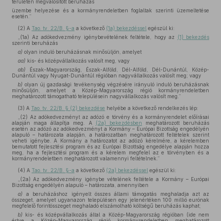
területén megvalósított beruházás
üzembe helyezése és a kormányrendeletben foglaltak szerinti üzemeltetése
esetén.”
(2)
A
Tao. tv. 22/B. §-a
a következő
(1a) bekezdéssel
egészül ki:
„(1a) Az adókedvezmény igénybevételének feltétele, hogy az
(1) bekezdés
szerinti beruházás
a)
olyan induló beruházásnak minősüljön, amelyet
aa)
kis- és középvállalkozás valósít meg, vagy
ab)
Észak-Magyarország, Észak-Alföld, Dél-Alföld, Dél-Dunántúl, Közép-
Dunántúl vagy Nyugat-Dunántúl régióban nagyvállalkozás valósít meg; vagy
b)
olyan új gazdasági tevékenység végzésére irányuló induló beruházásnak
minősüljön, amelyet a Közép-Magyarország régió kormányrendeletben
meghatározott támogatható településein nagyvállalkozás valósít meg.”
(3)
A
Tao. tv. 22/B. § (2) bekezdése
helyébe a következő rendelkezés lép:
„(2) Az adókedvezményt az adózó e törvény és a kormányrendelet előírásai
alapján maga állapítja meg. A
(2a) bekezdésben
meghatározott beruházás
esetén az adózó az adókedvezményt a Kormány – Európai Bizottság engedélyén
alapuló – határozata alapján, a határozatban meghatározott feltételek szerint
veheti igénybe. A Kormány a határozatot az adózó kérelmére, a kérelemben
bemutatott fejlesztési program és az Európai Bizottság engedélye alapján hozza
meg, ha a fejlesztési program és a kérelem megfelel az e törvényben és a
kormányrendeletben meghatározott valamennyi feltételnek.”
(4)
A
Tao. tv. 22/B. §-a
a következő
(2a) bekezdéssel
egészül ki:
„(2a) Az adókedvezmény igénybe vételének feltétele a Kormány – Európai
Bizottság engedélyén alapuló – határozata, amennyiben
a)
a beruházáshoz igényelt összes állami támogatás meghaladja azt az
összeget, amelyet ugyanazon településen egy jelenértéken 100 millió eurónak
megfelelő forintösszeget meghaladó elszámolható költségű beruházás kaphat;
b)
kis- és középvállalkozás által a Közép-Magyarország régióban (ide nem
értve a Közép-Magyarország régió kormányrendeletben meghatározott