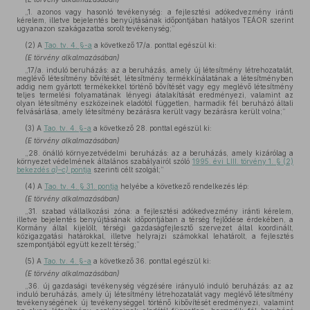
„1. azonos vagy hasonló tevékenység: a fejlesztési adókedvezmény iránti
kérelem, illetve bejelentés benyújtásának időpontjában hatályos TEÁOR szerint
ugyanazon szakágazatba sorolt tevékenység;”
(2)
A
Tao. tv. 4. §-a
a következő 17/a. ponttal egészül ki:
(E törvény alkalmazásában)
„17/a. induló beruházás: az a beruházás, amely új létesítmény létrehozatalát,
meglévő létesítmény bővítését, létesítmény termékkínálatának a létesítményben
addig nem gyártott termékekkel történő bővítését vagy egy meglévő létesítmény
teljes termelési folyamatának lényegi átalakítását eredményezi, valamint az
olyan létesítmény eszközeinek eladótól független, harmadik fél beruházó általi
felvásárlása, amely létesítmény bezárásra került vagy bezárásra került volna;”
(3)
A
Tao. tv. 4. §-a
a következő 28. ponttal egészül ki:
(E törvény alkalmazásában)
„28. önálló környezetvédelmi beruházás: az a beruházás, amely kizárólag a
környezet védelmének általános szabályairól szóló
1995. évi LIII. törvény 1. § (2)
bekezdés
a)–c)
pontja
szerinti célt szolgál;”
(4)
A
Tao. tv. 4. § 31. pontja
helyébe a következő rendelkezés lép:
(E törvény alkalmazásában)
„31. szabad vállalkozási zóna: a fejlesztési adókedvezmény iránti kérelem,
illetve bejelentés benyújtásának időpontjában a térség fejlődése érdekében, a
Kormány által kijelölt, térségi gazdaságfejlesztő szervezet által koordinált,
közigazgatási határokkal, illetve helyrajzi számokkal lehatárolt, a fejlesztés
szempontjából együtt kezelt térség;”
(5)
A
Tao. tv. 4. §-a
a következő 36. ponttal egészül ki:
(E törvény alkalmazásában)
„36. új gazdasági tevékenység végzésére irányuló induló beruházás: az az
induló beruházás, amely új létesítmény létrehozatalát vagy meglévő létesítmény
tevékenységének új tevékenységgel történő kibővítését eredményezi, valamint