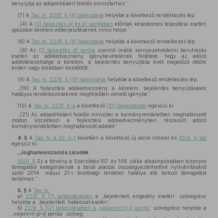
benyújtja az adópolitikáért felelős miniszterhez.”
(7)
A
Tao. tv. 22/B. § (4) bekezdése
helyébe a következő rendelkezés lép:
„(4) A
(3) bekezdés
a)
és
b)
pontjában
előírtak késedelmes teljesítése esetén
igazolási kérelem előterjesztésének nincs helye.”
(8)
A
Tao. tv. 22/B. § (8) bekezdése
helyébe a következő rendelkezés lép:
„(8) Az
(1) bekezdés
d)
pontja
szerinti önálló környezetvédelmi beruházás
esetén az adókedvezmény igénybevételének feltétele, hogy az adózó
adókötelezettsége a kérelem, a bejelentés benyújtása évét megelőző ötödik
évben vagy korábban kezdődött.”
(9)
A
Tao. tv. 22/B. § (19) bekezdése
helyébe a következő rendelkezés lép:
„(19) A fejlesztési adókedvezmény a kérelem, bejelentés benyújtásakor
hatályos rendelkezéseknek megfelelően vehető igénybe.”
(10)
A
Tao. tv. 22/B. §-a
a következő
(21) bekezdéssel
egészül ki:
„(21) Az adópolitikáért felelős miniszter a kormányrendeletben meghatározott
módon közzéteszi a fejlesztési adókedvezményben részesült adózó
kormányrendeletben meghatározott adatait.”
4. §
A
Tao. tv. a 30. §-t
követően a következő új alcím címmel és
30/A. §-sal
egészül ki:
„Jogharmonizációs záradék
30/A. §
Ez a törvény a Szerződés 107. és 108. cikke alkalmazásában bizonyos
támogatási kategóriáknak a belső piaccal összeegyeztethetővé nyilvánításáról
szóló 2014. május 21-i bizottsági rendelet hatálya alá tartozó támogatást
tartalmaz.”
5. §
A
Tao. tv.
a)
22/B. § (7) bekezdésében
a „bejelentett, engedély esetén” szövegrész
helyébe a „bejelentett, határozat esetén”,
b)
22/B. § (12) bekezdésében a „valamint
h)–i)
pontja
” szövegrész helyébe a
„valamint
g)–j)
pontja” szöveg,