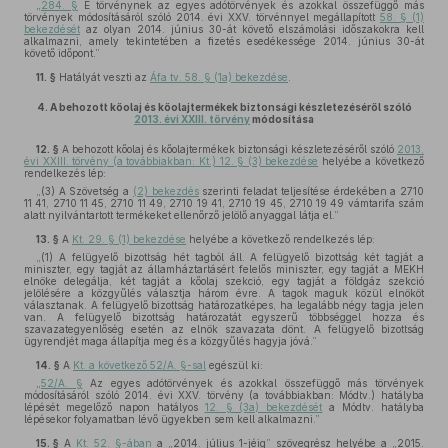
„
284. §
E törvénynek az egyes adótörvények és azokkal összefüggő más
törvények módosításáról szóló 2014. évi XXV. törvénnyel megállapított
58. § (1)
bekezdését
az olyan 2014. június 30-át követő elszámolási időszakokra kell
alkalmazni, amely tekintetében a fizetés esedékessége 2014. június 30-át
követő időpont.”
11. §
Hatályát veszti az
Áfa tv. 58. § (1a) bekezdése
.
4.
A behozott kőolaj és kőolajtermékek biztonsági készletezéséről szóló
2013. évi XXIII. törvény
módosítása
12. §
A behozott kőolaj és kőolajtermékek biztonsági készletezéséről szóló
2013.
évi XXIII. törvény (a továbbiakban: Kt.) 12. § (3) bekezdése
helyébe a következő
rendelkezés lép:
„(3) A Szövetség a
(2) bekezdés
szerinti feladat teljesítése érdekében a 2710
11 41, 2710 11 45, 2710 11 49, 2710 19 41, 2710 19 45, 2710 19 49 vámtarifa szám
alatt nyilvántartott termékeket ellenőrző jelölő anyaggal látja el.”
13. §
A
Kt. 29. § (1) bekezdése
helyébe a következő rendelkezés lép:
„(1) A felügyelő bizottság hét tagból áll. A felügyelő bizottság két tagját a
miniszter, egy tagját az államháztartásért felelős miniszter, egy tagját a MEKH
elnöke delegálja, két tagját a kőolaj szekció, egy tagját a földgáz szekció
jelölésére a közgyűlés választja három évre. A tagok maguk közül elnököt
választanak. A felügyelő bizottság határozatképes, ha legalább négy tagja jelen
van. A felügyelő bizottság határozatát egyszerű többséggel hozza és
szavazategyenlőség esetén az elnök szavazata dönt. A felügyelő bizottság
ügyrendjét maga állapítja meg és a közgyűlés hagyja jóvá.”
14. §
A
Kt. a következő 52/A. §-sal
egészül ki:
„
52/A. §
Az egyes adótörvények és azokkal összefüggő más törvények
módosításáról szóló 2014. évi XXV. törvény (a továbbiakban: Módtv.) hatályba
lépését megelőző napon hatályos
12. § (3a) bekezdését
a Módtv. hatályba
lépésekor folyamatban lévő ügyekben sem kell alkalmazni.”
15. §
A
Kt. 52. §-ában
a „2014. július 1-jéig” szövegrész helyébe a „2015.