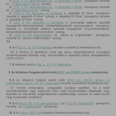
c)
22/B. § (13) bekezdésében az „(1) bekezdés
i)
pontja
” szövegrész helyébe
az „
(1) bekezdés
h)
pontja
” szöveg,
d)
22/B. § (14) bekezdésében az „(1) bekezdés
j)
pontja
” szövegrész helyébe
az „
(1) bekezdés
i)
pontja
” szöveg,
e)
22/B. § (14) bekezdés
a)
pontjában
a „legalább 20 fővel” szövegrész
helyébe a „legalább 10 fővel” szöveg, a „legalább 50 fővel” szövegrész helyébe
a „legalább 25 fővel” szöveg,
f)
22/B. § (14) bekezdés
b)
pontjában
a „minimálbér adóévre számított
összegének ötvenszeresével, középvállalkozásnál százszorosával” szövegrész
helyébe a „minimálbér adóévre számított összegének huszonötszörösével,
középvállalkozásnál ötvenszeresével” szöveg,
g)
22/B. § (16) bekezdésében
az „illetve az engedélyben” szövegrész
helyébe az „illetve a határozatban” szöveg
lép.
6. §
A
Tao. tv. 31. § (3) bekezdése
helyébe a következő rendelkezés lép:
„(3) E törvény a következő uniós jogi aktus végrehajtásához szükséges
rendelkezéseket állapítja meg: Iránymutatás a regionális állami támogatásokról
(2014–2020).”
7. §
Hatályát veszti a
Tao. tv. 31. § (5) bekezdése
.
3.
Az általános forgalmi adóról szóló
2007. évi CXXVII. törvény
módosítása
8. §
Az általános forgalmi adóról szóló
2007. évi CXXVII. törvény (a
továbbiakban: Áfa tv.) 58. § (1) bekezdése
helyébe a következő rendelkezés lép:
„(1) Termék értékesítése, szolgáltatás nyújtása esetében, ha a felek
részletfizetésben vagy határozott időre szóló elszámolásban állapodtak meg,
teljesítés az ellenérték megtérítésének esedékessége, amelyre az adott részlet
vagy elszámolás vonatkozik.”
9. §
Az
Áfa tv. 58. § (3) bekezdésében
„az
(1) és (1a) bekezdéstől
” szövegrész
helyébe „az
(1) bekezdéstől
” szöveg lép.
10. §
Az
Áfa tv. 284. §-a
helyébe a következő rendelkezés lép: