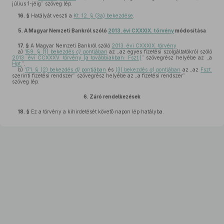
július 1-jéig” szöveg lép.
16. §
Hatályát veszti a
Kt. 12. § (3a) bekezdése
.
5.
A Magyar Nemzeti Bankról szóló
2013. évi CXXXIX. törvény
módosítása
17. §
A Magyar Nemzeti Bankról szóló
2013. évi CXXXIX. törvény
a)
159. § (1) bekezdés
c)
pontjában
az „az egyes fizetési szolgáltatókról szóló
2013. évi CCXXXV. törvény (a továbbiakban: Fszt.)
” szövegrész helyébe az „a
Hpt.
”,
b)
171. § (2) bekezdés
d)
pontjában
és
(3) bekezdés
a)
pontjában
az „az
Fszt.
szerinti fizetési rendszer” szövegrész helyébe az „a fizetési rendszer”
szöveg lép.
6.
Záró rendelkezések
18. §
Ez a törvény a kihirdetését követő napon lép hatályba.