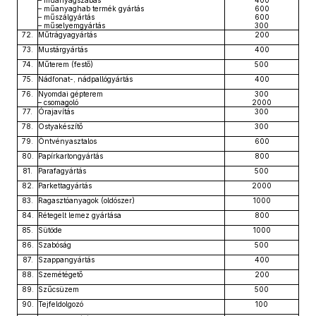
– műanyaghab termék gyártás
600
– műszálgyártás
600
– műselyemgyártás
300
72.
Műtrágyagyártás
200
73.
Mustárgyártás
400
74.
Műterem (festő)
500
75.
Nádfonat-, nádpallógyártás
400
76.
Nyomdai gépterem
300
– csomagoló
2000
77.
Órajavítás
300
78.
Ostyakészítő
300
79.
Öntvényasztalos
600
80.
Papírkartongyártás
800
81.
Parafagyártás
500
82.
Parkettagyártás
2000
83.
Ragasztóanyagok (oldószer)
1000
84.
Rétegelt lemez gyártása
800
85.
Sütöde
1000
86.
Szabóság
500
87.
Szappangyártás
400
88.
Szemétégető
200
89.
Szűcsüzem
500
90.
Tejfeldolgozó
100