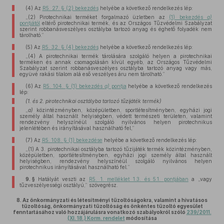
(4)
Az
R5. 27. § (2) bekezdés
helyébe a következő rendelkezés lép:
„(2) Pirotechnikai terméket forgalmazó üzletben az
(1) bekezdés
a)
pontjától
eltérő pirotechnikai termék, és az Országos Tűzvédelmi Szabályzat
szerint robbanásveszélyes osztályba tartozó anyag és éghető folyadék nem
tárolható.”
(5)
Az
R5. 32. § (4) bekezdés
helyébe a következő rendelkezés lép:
„(4) A pirotechnikai termék tárolására szolgáló helyen a pirotechnikai
terméken és annak csomagolásán kívül egyéb, az Országos Tűzvédelmi
Szabályzat szerint robbanásveszélyes osztályba tartozó anyag vagy más,
együvé rakási tilalom alá eső veszélyes áru nem tárolható.”
(6)
Az
R5. 104. § (1) bekezdés
a)
pontja
helyébe a következő rendelkezés
lép:
(1. és 2. pirotechnikai osztályba tartozó tűzijáték termék)
„
a)
közintézményben, középületben, sportlétesítményben, egyházi jogi
személy által használt helyiségben, védett természeti területen, valamint
rendezvény helyszínéül szolgáló nyilvános helyen pirotechnikus
jelenlétében és irányításával használható fel,”
(7)
Az
R5. 108. § (1) bekezdése
helyébe a következő rendelkezés lép:
„(1) A 3. pirotechnikai osztályba tartozó tűzijáték termék közintézményben,
középületben, sportlétesítményben, egyházi jogi személy által használt
helyiségben, rendezvény helyszínéül szolgáló nyilvános helyen
pirotechnikus irányításával használható fel.”
9. §
Hatályát veszti az
R5. 1. melléklet 1.3. és 5.1. pontjában
a „vagy
tűzveszélyességi osztályú,” szövegrész.
8.
Az önkormányzati és létesítményi tűzoltóságokra, valamint a hivatásos
tűzoltóság, önkormányzati tűzoltóság és önkéntes tűzoltó egyesület
fenntartásához való hozzájárulásra vonatkozó szabályokról szóló
239/2011.
(XI. 18.) Korm. rendelet
módosítása