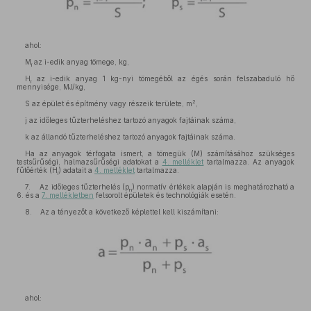
ahol:
M
az i-edik anyag tömege, kg,
i
H
az i-edik anyag 1 kg-nyi tömegéből az égés során felszabaduló hő
i
mennyisége, MJ/kg,
2
S az épület és építmény vagy részeik területe, m
,
j az időleges tűzterheléshez tartozó anyagok fajtáinak száma,
k az állandó tűzterheléshez tartozó anyagok fajtáinak száma.
Ha az anyagok térfogata ismert, a tömegük (M) számításához szükséges
testsűrűségi, halmazsűrűségi adatokat a
4. melléklet
tartalmazza. Az anyagok
fűtőérték (H
) adatait a
4. melléklet
tartalmazza.
i
7. Az időleges tűzterhelés (p
) normatív értékek alapján is meghatározható a
n
6. és a
7. mellékletben
felsorolt épületek és technológiák esetén.
8. Az a tényezőt a következő képlettel kell kiszámítani:
ahol: