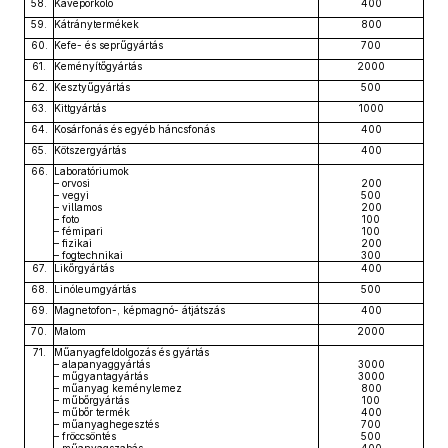
58.
Kávépörkölő
400
59.
Kátránytermékek
800
60.
Kefe- és seprűgyártás
700
61.
Keményítőgyártás
2000
62.
Kesztyűgyártás
500
63.
Kittgyártás
1000
64.
Kosárfonás és egyéb háncsfonás
400
65.
Kötszergyártás
400
66.
Laboratóriumok
– orvosi
200
– vegyi
500
– villamos
200
– foto
100
– fémipari
100
– fizikai
200
– fogtechnikai
300
67.
Likőrgyártás
400
68.
Linóleumgyártás
500
69.
Magnetofon-, képmagnó- átjátszás
400
70.
Malom
2000
71.
Műanyagfeldolgozás és gyártás
– alapanyaggyártás
3000
– műgyantagyártás
3000
– műanyag keménylemez
800
– műbőrgyártás
100
– műbőr termék
400
– műanyaghegesztés
700
– fröccsöntés
500
– műanyagszabás
400