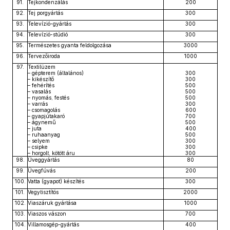
91.
Tejkondenzálás
200
92.
Tej porgyártás
300
93.
Televízió-gyártás
300
94.
Televízió-stúdió
300
95.
Természetes gyanta feldolgozása
3000
96.
Tervezőiroda
1000
97.
Textilüzem
– gépterem (általános)
300
– kikészítő
300
– fehérítés
500
– vasalás
500
– nyomás, festés
500
– varrás
300
– csomagolás
600
– gyapjútakaró
700
– ágynemű
500
– juta
400
– ruhaanyag
500
– selyem
300
– csipke
300
– horgolt, kötött áru
300
98.
Üveggyártás
80
99.
Üvegfúvás
200
100.
Vatta (gyapot) készítés
300
101.
Vegytisztítós
2000
102.
Viaszáruk gyártása
1000
103.
Viaszos vászon
700
104.
Villamosgép-gyártás
400