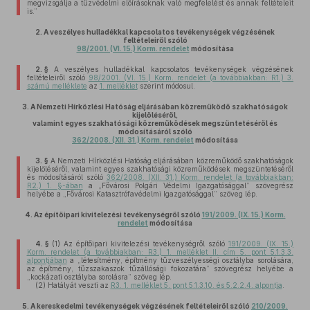
megvizsgálja a tűzvédelmi előírásoknak való megfelelést és annak feltételeit
is.”
2.
A veszélyes hulladékkal kapcsolatos tevékenységek végzésének
feltételeiről szóló
98/2001. (VI. 15.) Korm. rendelet
módosítása
2. §
A veszélyes hulladékkal kapcsolatos tevékenységek végzésének
feltételeiről szóló
98/2001. (VI. 15.) Korm. rendelet (a továbbiakban: R1.) 3.
számú melléklete
az
1. melléklet
szerint módosul.
3.
A Nemzeti Hírközlési Hatóság eljárásában közreműködő szakhatóságok
kijelöléséről,
valamint egyes szakhatósági közreműködések megszüntetéséről és
módosításáról szóló
362/2008. (XII. 31.) Korm. rendelet
módosítása
3. §
A Nemzeti Hírközlési Hatóság eljárásában közreműködő szakhatóságok
kijelöléséről, valamint egyes szakhatósági közreműködések megszüntetéséről
és módosításáról szóló
362/2008. (XII. 31.) Korm. rendelet (a továbbiakban:
R2.) 1. §-ában
a „Fővárosi Polgári Védelmi Igazgatósággal” szövegrész
helyébe a „Fővárosi Katasztrófavédelmi Igazgatósággal” szöveg lép.
4.
Az építőipari kivitelezési tevékenységről szóló
191/2009. (IX. 15.) Korm.
rendelet
módosítása
4. §
(1)
Az építőipari kivitelezési tevékenységről szóló
191/2009. (IX. 15.)
Korm. rendelet (a továbbiakban: R3.) 1. melléklet II. cím 5. pont 5.1.3.3.
alpontjában
a „létesítmény, építmény tűzveszélyességi osztályba sorolására,
az építmény, tűzszakaszok tűzállósági fokozatára” szövegrész helyébe a
„kockázati osztályba sorolásra” szöveg lép.
(2)
Hatályát veszti az
R3. 1. melléklet 5. pont 5.1.3.10. és 5.2.2.4. alpontja
.
5.
A kereskedelmi tevékenységek végzésének feltételeiről szóló
210/2009.