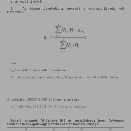
a
tényező értéke 0,9.
s
9. Az időleges tűzterhelés a
tényezőjét a következő képlettel kell
n
kiszámítani:
ahol:
a
az i-edik anyagra jellemző tényező.
mi
10. Az egyes éghető anyagfajták a
tényezőit az
5. melléklet
tartalmazza.
mi
”
4. melléklet a 300/2014. (XII. 5.) Korm. rendelethez
„
4. melléklet
a
239/2011. (XI. 18.) Korm. rendelethez
Éghető anyagok fűtőértéke (H
) és testsűrűsége (nem folytonos
i
térkitöltésű anyagok vagy termékek esetén halmazsűrűsége)
A
B
C
D