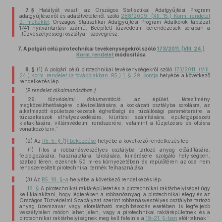
7. §
Hatályát veszti az Országos Statisztikai Adatgyűjtési Program
adatgyűjtéseiről és adatátvételeiről szóló
288/2009. (XII. 15.) Korm. rendelet
2. melléklet
Országos Statisztikai Adatgyűjtési Program Adatkörök táblázat
1741 nyilvántartási számú, Beépített tűzvédelmi berendezések sorában a
„tűzveszélyességi osztálya,” szövegrész.
7.
A polgári célú pirotechnikai tevékenységekről szóló
173/2011. (VIII. 24.)
Korm. rendelet
módosítása
8. §
(1)
A polgári célú pirotechnikai tevékenységekről szóló
173/2011. (VIII.
24.) Korm. rendelet (a továbbiakban: R5.) 1. § 29. pontja
helyébe a következő
rendelkezés lép:
(E rendelet alkalmazásában:)
„29.
tűzvédelmi dokumentáció:
az épület, létesítmény
megközelíthetőségére, oltóvízellátására, a kockázati osztályba sorolásra, az
alkalmazott épületszerkezetek éghetőségi és tűzállósági paramétereire, a
tűzszakaszok elhelyezkedésére, kiürítési számítására, épületgépészeti
kialakítására, villámvédelmi rendszerére, valamint a tűzjelzésre és oltásra
vonatkozó terv,”
(2)
Az
R5. 5. § (1) bekezdése
helyébe a következő rendelkezés lép:
„(1) Tilos a robbanásveszélyes osztályba tartozó anyag előállítására,
feldolgozására, használatára, tárolására, kimérésére szolgáló helyiségben,
szabad téren, ezeknek 50 m-es környezetében és repülőtéren az oda nem
rendszeresített pirotechnikai termék felhasználása.”
(3)
Az
R5. 18. §-a
helyébe a következő rendelkezés lép:
„
18. §
A pirotechnikai raktárépületet és a pirotechnikai raktárhelyiséget úgy
kell kialakítani, hogy légterében a robbanóanyag, a pirotechnikai elegy és az
Országos Tűzvédelmi Szabályzat szerint robbanásveszélyes osztályba tartozó
anyag üzemzavar vagy előrelátható meghibásodás esetében is legfeljebb
veszélytelen módon lehet jelen, vagy a pirotechnikai raktárépületnek és a
pirotechnikai raktárhelyiségnek meg kell felelnie a
19–21. §-ban
előírtaknak.”