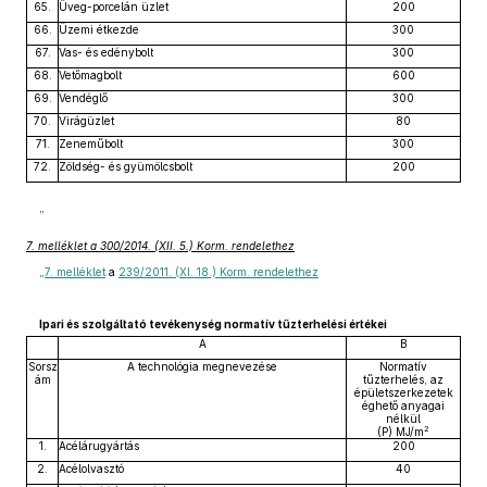
65.
Üveg-porcelán üzlet
200
66.
Üzemi étkezde
300
67.
Vas- és edénybolt
300
68.
Vetőmagbolt
600
69.
Vendéglő
300
70.
Virágüzlet
80
71.
Zeneműbolt
300
72.
Zöldség- és gyümölcsbolt
200
”
7. melléklet a 300/2014. (XII. 5.) Korm. rendelethez
„
7. melléklet
a
239/2011. (XI. 18.) Korm. rendelethez
Ipari és szolgáltató tevékenység normatív tűzterhelési értékei
A
B
Sorsz
A technológia megnevezése
Normatív
ám
tűzterhelés, az
épületszerkezetek
éghető anyagai
nélkül
2
(P) MJ/m
1.
Acélárugyártás
200
2.
Acélolvasztó
40