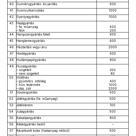
40.
Gumiárugyártás- és javítás
600
41.
Gumivulkanizálás
1000
42.
Gyertyagyártás
1000
43.
Hajógyártás
– fa, műanyag
600
– fém
200
44.
Hangszergyártás fából
600
45.
Hanglemezgyártás
600
46.
Háztartási vegyi áru
2000
47.
Hordógyártás
600
48.
Hullámpapírgyártás
800
49.
Huzalgyártás
– szigetelt
300
– nem szigetelt
80
50.
Hűtőház
– gyümölcs, zöldség
400
– hús, tejtermék
1000
– olaj, zsír
2000
51.
Írószergyártás
500
52.
Játékgyártás (fa, műanyag)
500
53.
Játékterem
100
54.
Jutagyártás
500
55.
Kakaóporgyártás
800
56.
Kábelgyártás (acél)
–
57.
Kárpitozott bútor (habanyag nélkül)
500