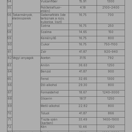
54.
Vulcanfiber
15,91
1300
55.
Poli(tetrafluor-
4,18
2100–2400
etilén)
56.
Takarmányok,
Gabonafélék (ide
16,75
700
élelmiszerek
tartoznak a rozs,
kukorica, liszt)
57.
Széna
16,75
250
58.
Szalma
14,65
150
59.
Keményítő
16,75
800
60
Cukor
16,75
750–1100
.
61.
Zsír
41,87
920–940
62
Vegyi anyagok
Aceton
31,15
792
.
63.
Anilin
36,63
1250
64
Benzol
41,87
900
.
65.
Fenol
32,65
1300
66
Etil-alkohol
29,30
800
.
67.
Formaldehid
18,67
1240–3000
68
Glicerin
18,17
1250
.
69
Metil-alkohol
22,82
800
.
70.
Toluol
41,87
866
71.
Tiszta szén
33,49
1400–1900
(karbon)
72.
Kén
10,46
2100