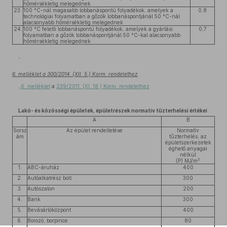
hőmérsékletig melegednek
23.
100 °C-nál magasabb lobbanáspontú folyadékok, amelyek a
0,8
technológiai folyamatban a gőzök lobbanáspontjánál 50 °C-nál
alacsonyabb hőmérsékletig melegednek
24.
100 °C feletti lobbanáspontú folyadékok, amelyek a gyártási
0,7
folyamatban a gőzök lobbanáspontjánál 50 °C-kal alacsonyabb
hőmérsékletig melegednek
”
6. melléklet a 300/2014. (XII. 5.) Korm. rendelethez
„
6. melléklet
a
239/2011. (XI. 18.) Korm. rendelethez
Lakó- és közösségi épületek, épületrészek normatív tűzterhelési értékei
A
B
Sorsz
Az épület rendeltetése
Normatív
ám
tűzterhelés, az
épületszerkezetek
éghető anyagai
nélkül
2
(P) MJ/m
1.
ABC-áruház
400
2.
Autóalkatrész bolt
300
3.
Autószalon
200
4.
Bank
300
5.
Bevásárlóközpont
400
6.
Borozó, borpince
80