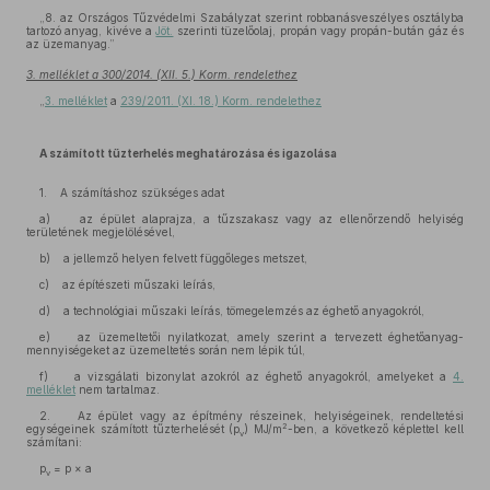
„8. az Országos Tűzvédelmi Szabályzat szerint robbanásveszélyes osztályba
tartozó anyag, kivéve a
Jöt.
szerinti tüzelőolaj, propán vagy propán-bután gáz és
az üzemanyag.”
3. melléklet a 300/2014. (XII. 5.) Korm. rendelethez
„
3. melléklet
a
239/2011. (XI. 18.) Korm. rendelethez
A számított tűzterhelés meghatározása és igazolása
1. A számításhoz szükséges adat
a) az épület alaprajza, a tűzszakasz vagy az ellenőrzendő helyiség
területének megjelölésével,
b) a jellemző helyen felvett függőleges metszet,
c) az építészeti műszaki leírás,
d) a technológiai műszaki leírás, tömegelemzés az éghető anyagokról,
e) az üzemeltetői nyilatkozat, amely szerint a tervezett éghetőanyag-
mennyiségeket az üzemeltetés során nem lépik túl,
f) a vizsgálati bizonylat azokról az éghető anyagokról, amelyeket a
4.
melléklet
nem tartalmaz.
2. Az épület vagy az építmény részeinek, helyiségeinek, rendeltetési
2
egységeinek számított tűzterhelését (p
) MJ/m
-ben, a következő képlettel kell
v
számítani:
p
= p × a
v