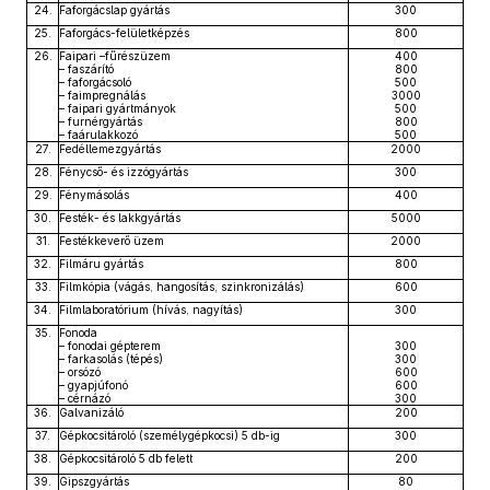
24.
Faforgácslap gyártás
300
25.
Faforgács-felületképzés
800
26.
Faipari –fűrészüzem
400
– faszárító
800
– faforgácsoló
500
– faimpregnálás
3000
– faipari gyártmányok
500
– furnérgyártás
800
– faárulakkozó
500
27.
Fedéllemezgyártás
2000
28.
Fénycső- és izzógyártás
300
29.
Fénymásolás
400
30.
Festék- és lakkgyártás
5000
31.
Festékkeverő üzem
2000
32.
Filmáru gyártás
800
33.
Filmkópia (vágás, hangosítás, szinkronizálás)
600
34.
Filmlaboratórium (hívás, nagyítás)
300
35.
Fonoda
– fonodai gépterem
300
– farkasolás (tépés)
300
– orsózó
600
– gyapjúfonó
600
– cérnázó
300
36.
Galvanizáló
200
37.
Gépkocsitároló (személygépkocsi) 5 db-ig
300
38.
Gépkocsitároló 5 db felett
200
39.
Gipszgyártás
80