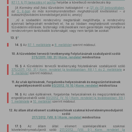
R7.) 1. § (1) bekezdés
n)
pontja
helyébe a következő rendelkezés lép:
[A Kormány első fokú tűzvédelmi hatóságként – a
(2) és (3) bekezdésben
,
az
5. §-ban
és más kormányrendeletben meghatározott kivételekkel – a
katasztrófavédelmi kirendeltséget jelöli ki, amely]
„
n)
a szabadtéri rendezvény megtartását megtilthatja, a rendezvény
azonnali befejezését rendelheti el, ha az írásban meghatározott vonatkozó
tűzvédelmi előírások, biztonsági intézkedések nem garantálják megfelelően a
rendezvényen tartózkodók biztonságát, vagy nem tartják be azokat.”
2
13. §
14. §
Az
R7. 1. melléklete
a
8. melléklet
szerint módosul.
10.
A tűzvédelmi tervezői tevékenység folytatásának szabályairól szóló
375/2011. (XII. 31.) Korm. rendelet
módosítása
15. §
A tűzvédelmi tervezői tevékenység folytatásának szabályairól szóló
375/2011. (XII. 31.) Korm. rendelet (a továbbiakban: R8.) 1. és 2. melléklete
a
9. melléklet
szerint módosul.
11.
Az utak építésének, forgalomba helyezésének és megszüntetésének
engedélyezéséről szóló
93/2012. (V. 10.) Korm. rendelet
módosítása
16. §
Az utak építésének, forgalomba helyezésének és megszüntetésének
engedélyezéséről szóló
93/2012. (V. 10.) Korm. rendelet (a továbbiakban: R9.)
1. melléklete
a
10. melléklet
szerint módosul.
12.
Az állam által elismert szakképesítések szakmai követelménymoduljairól
szóló
217/2012. (VIII. 9.) Korm. rendelet
módosítása
17. §
Az állam által elismert szakképesítések szakmai
követelménymoduljairól szóló
217/2012. (VIII. 9.) Korm. rendelet (a