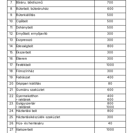
7.
Bőráru, bőrdíszmű
700
8.
Bútorbolt, bútoráruház
600
9.
Bútorkiállítás
500
10.
Cipőbolt
500
11.
Dohánybolt
500
12.
Ernyőbolt, ernyőjavító
300
13.
Eszpresszó
300
14.
Édességbolt
800
15.
Ékszerbolt
300
16.
Étterem
300
17.
Festékbolt
1000
18.
Filmszínház
300
19.
Fodrászat
400
20.
Gépipari kiállítás
80
21.
Gumiáru szaküzlet
600
22.
Gyermekotthon
400
– raktárak
600
23.
Gyógyszertár
800
– raktárak
1000
24.
Háztartási bolt
800
25.
Háztartásikészülék-szaküzlet
300
26.
Hús- és hentesáru
40
27.
Illatszerbolt
1000