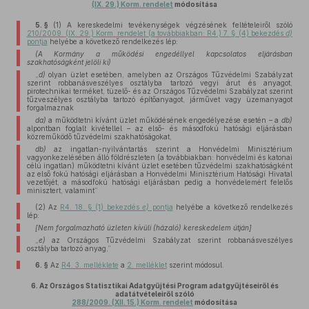
(IX. 29.) Korm. rendelet
módosítása
5. §
(1)
A kereskedelmi tevékenységek végzésének feltételeiről szóló
210/2009. (IX. 29.) Korm. rendelet (a továbbiakban: R4.) 7. § (4) bekezdés
d)
pontja
helyébe a következő rendelkezés lép:
(A Kormány a működési engedéllyel kapcsolatos eljárásban
szakhatóságként jelöli ki)
„
d)
olyan üzlet esetében, amelyben az Országos Tűzvédelmi Szabályzat
szerint robbanásveszélyes osztályba tartozó vegyi árut és anyagot,
pirotechnikai terméket, tüzelő- és az Országos Tűzvédelmi Szabályzat szerint
tűzveszélyes osztályba tartozó építőanyagot, járművet vagy üzemanyagot
forgalmaznak
da)
a működtetni kívánt üzlet működésének engedélyezése esetén – a
db)
alpontban foglalt kivétellel – az első- és másodfokú hatósági eljárásban
közreműködő tűzvédelmi szakhatóságokat,
db)
az ingatlan-nyilvántartás szerint a Honvédelmi Minisztérium
vagyonkezelésében álló földrészleten (a továbbiakban: honvédelmi és katonai
célú ingatlan) működtetni kívánt üzlet esetében tűzvédelmi szakhatóságként
az első fokú hatósági eljárásban a Honvédelmi Minisztérium Hatósági Hivatal
vezetőjét, a másodfokú hatósági eljárásban pedig a honvédelemért felelős
minisztert, valamint”
(2)
Az
R4. 18. § (1) bekezdés
e)
pontja
helyébe a következő rendelkezés
lép:
[Nem forgalmazható üzleten kívüli (házaló) kereskedelem útján]
„
e)
az Országos Tűzvédelmi Szabályzat szerint robbanásveszélyes
osztályba tartozó anyag,”
6. §
Az
R4. 3. melléklete
a
2. melléklet
szerint módosul.
6.
Az Országos Statisztikai Adatgyűjtési Program adatgyűjtéseiről és
adatátvételeiről szóló
288/2009. (XII. 15.) Korm. rendelet
módosítása