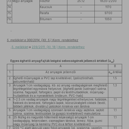
73.
Vegyi anyagok
Foszfor
25,12
1820–2200
74.
Kaucsuk
–
1170
75.
Parafa
–
9700
76.
Bitumen
–
1050
”
5. melléklet a 300/2014. (XII. 5.) Korm. rendelethez
„
5. melléklet
a
239/2011. (XI. 18.) Korm. rendelethez
Egyes éghető anyagfajták leégési sebességének jellemző értéket (a
)
mi
A
B
1.
Az anyagok jellemzői
a
értéke
mi
2.
Éghető műanyagok a PVC lap kivételével, (polisztirolhab,
1,5
poliuretánhab)
3.
Anyagok 1 cm vastagságig, kb. az anyag vastagságának megfelelő
1,3
légrétegekkel egymásra helyezve, [éghető porok (szénpor) széna,
szalma, fagyapot, faforgács, papír és textilhulladékok, műanyag-
hulladékok és a nyesedékek linóleum, PVC-hab]
4.
1–2,5 cm vastag anyagok nagy légrétegekkel elhelyezve, fatáblák,
1,1
falécek és lemezek, faforgács lapok, közszükségleti cikkek (textil,
lábbeli játékok, divatáru) polcokon kirakva van tárolva
5.
Anyagok 1 cm vastagságig szorosan lerakva vagy sajtolva, sajtolt
1,1
széna, szalma, textilszálak (a gyapjú kivételével) makulatúra
6.
25 MJ/kg és nagyobb hőtermelő képességű anyagok 1 cm
1,1
vastagságig, tekercsben, csomagban tárolva, lemez, fólia, gumi
vagy műanyag (a kemény PVC és a teflon kivételével)
7.
200 °C alatt lágyuló vagy folyó anyagok (pl. szalonna, vazelin,
1,1