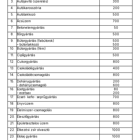
3.
Autójavító (szerelés)
300
4.
Autókarosszéria
200
5.
Autólakkozó
500
6.
Ácsüzem
700
7.
Betonelemgyártás
50
8.
Bőrgyártás
500
9.
Bútorgyártás (fabútorok)
500
– bútorlakkozó
500
10.
Bútorgyártás (fém)
300
11.
Cipőgyártás
500
12.
Cukorgyártás
800
13.
Csokoládégyártás
400
14.
Csokoládécsomagolás
800
15.
Dohánygyártás
200
– dohánycsomagoló
600
16.
Ecetgyártás
80
– ecetsav
200
17.
Ecset- kefe- seprűgyártás
700
18.
Enyvüzem
800
19.
Élelmiszer-csomagolás
800
20.
Élesztőgyártás
800
21.
Épületasztalos üzem
800
22.
Étkezési zsír olvasztó
1000
23.
Étolaj gyártás
1000