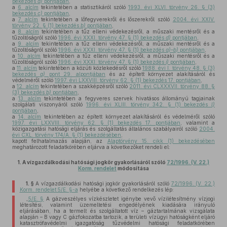
bekezdés
a)
pontjában
,
a
6. alcím
tekintetében a statisztikáról szóló
1993. évi XLVI. törvény 26. § (3)
bekezdés
c)
pontjában
,
a
7. alcím
tekintetében a lőfegyverekről és lőszerekről szóló
2004. évi XXIV.
törvény 22. § (1) bekezdés
b)
pontjában
,
a
8. alcím
tekintetében a tűz elleni védekezésről, a műszaki mentésről és a
tűzoltóságról szóló
1996. évi XXXI. törvény 47. § (1) bekezdés
d)
pontjában
,
a
9. alcím
tekintetében a tűz elleni védekezésről, a műszaki mentésről és a
tűzoltóságról szóló
1996. évi XXXI. törvény 47. § (1) bekezdés
a)–b)
pontjában
,
a
10. alcím
tekintetében a tűz elleni védekezésről, a műszaki mentésről és a
tűzoltóságról szóló
1996. évi XXXI. törvény 47. § (1) bekezdés
i)
pontjában
,
a
11. alcím
tekintetében a közúti közlekedésről szóló
1988. évi I. törvény 48. § (3)
bekezdés
a)
pont 29. alpontjában
és az épített környezet alakításáról és
védelméről szóló
1997. évi LXXVIII. törvény 62. § (1) bekezdés 17. pontjában
,
a
12. alcím
tekintetében a szakképzésről szóló
2011. évi CLXXXVII. törvény 88. §
(3) bekezdés
b)
pontjában
,
a
13. alcím
tekintetében a fegyveres szervek hivatásos állományú tagjainak
szolgálati viszonyáról szóló
1996. évi XLIII. törvény 342. § (1) bekezdés
l)
pontjában
,
a
14. alcím
tekintetében az épített környezet alakításáról és védelméről szóló
1997. évi LXXVIII. törvény 62. § (1) bekezdés 17. pontjában
, valamint a
közigazgatási hatósági eljárás és szolgáltatás általános szabályairól szóló
2004.
évi CXL. törvény 174/A. § (1) bekezdésében
,
kapott felhatalmazás alapján, az
Alaptörvény 15. cikk (1) bekezdésében
meghatározott feladatkörében eljárva a következőket rendeli el:
1.
A vízgazdálkodási hatósági jogkör gyakorlásáról szóló
72/1996. (V. 22.)
Korm. rendelet
módosítása
1. §
A vízgazdálkodási hatósági jogkör gyakorlásáról szóló
72/1996. (V. 22.)
Korm. rendelet 5/E. §-a
helyébe a következő rendelkezés lép:
„
5/E. §
A gázveszélyes vízkészletet igénybe vevő vízilétesítmény vízjogi
létesítési, valamint üzemeltetési engedélyének kiadására irányuló
eljárásában, ha a termelt és szolgáltatott víz – gáztartalmának vizsgálata
alapján – B vagy C gázfokozatba tartozik, a területi vízügyi hatóságként eljáró
katasztrófavédelmi igazgatóság tűzvédelmi hatósági feladatkörében