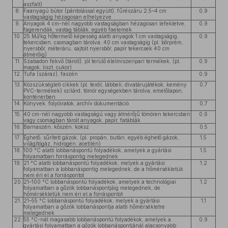
aszfalt)
8.
Faanyagú bútor (pántolással együtt), fűrészáru 2,5–4 cm
0,9
vastagságig hézagosan elhelyezve
9.
Anyagok 4 cm-nél nagyobb vastagságban hézagosan lefektetve,
0,9
fagerendák, vastag táblák, egyéb faelemek
10.
25 MJ/kg hőtermelő képesség alatti anyagok 1 cm vastagságig,
0,9
tekercsben, csomagban tárolva, 40 cm vastagságig (pl. bőrprém,
nyersbőr, méteráru, sajtolt nyersbőr, papír tekercsek 40 cm
átmérőig)
11.
Szabadon fekvő (tárolt), jól terülő élelmiszeripari termékek, (pl.
0,9
magok, liszt, cukor)
12.
Tufa (száraz), faszén
0,9
13.
Közszükségleti cikkek (pl. textil, lábbeli, divatárujátékok, kemény
0,7
PVC-termékek) szilárd, tömör egységekben tárolva, emelőlapon,
konténerben
14.
Könyvek, folyóiratok, archív dokumentáció
0,7
15.
40 cm-nél nagyobb vastagságú vagy átmérőjű tömören tekercsben
0,6
vagy csomagban tárolt anyagok, papír, fatáblák
16.
Barnaszén, kőszén, koksz
0,5
17.
Éghető, sűrített gázok, (pl. propán, bután, egyéb éghető gázok,
1,5
világítógáz, hidrogén, acetilén)
18.
100 °C alatti lobbanáspontú folyadékok, amelyek a gyártási
1,5
folyamatban forráspontig melegednek
19.
21 °C alatti lobbanáspontú folyadékok, melyek a gyártási
1,2
folyamatban a lobbanáspontig melegednek, de a hőmérsékletük
nem éri el a forráspontot
20.
21–100 °C lobbanáspontú folyadékok, amelyek a technológiai
1,2
folyamatban a gőzök lobbanáspontjáig melegednek, de
hőmérsékletük nem éri el a forráspontot
21.
21–55 °C lobbanáspontú folyadékok, melyek a gyártási
1,1
folyamatban a gőzök lobbanáspontja alatti hőmérsékletre
melegednek
22.
55 °C-nál magasabb lobbanáspontú folyadékok, amelyek a
0,9
gyártási folyamatban a gőzök lobbanáspontjánál alacsonyabb