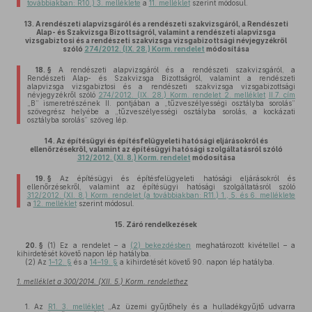
továbbiakban: R10.) 3. melléklete
a
11. melléklet
szerint módosul.
13.
A rendészeti alapvizsgáról és a rendészeti szakvizsgáról, a Rendészeti
Alap- és Szakvizsga Bizottságról, valamint a rendészeti alapvizsga
vizsgabiztosi és a rendészeti szakvizsga vizsgabizottsági névjegyzékről
szóló
274/2012. (IX. 28.) Korm. rendelet
módosítása
18. §
A rendészeti alapvizsgáról és a rendészeti szakvizsgáról, a
Rendészeti Alap- és Szakvizsga Bizottságról, valamint a rendészeti
alapvizsga vizsgabiztosi és a rendészeti szakvizsga vizsgabizottsági
névjegyzékről szóló
274/2012. (IX. 28.) Korm. rendelet 2. melléklet
II.7. cím
„B” ismeretrészének II. pontjában a „tűzveszélyességi osztályba sorolás”
szövegrész helyébe a „tűzveszélyességi osztályba sorolás, a kockázati
osztályba sorolás” szöveg lép.
14.
Az építésügyi és építésfelügyeleti hatósági eljárásokról és
ellenőrzésekről, valamint az építésügyi hatósági szolgáltatásról szóló
312/2012. (XI. 8.) Korm. rendelet
módosítása
19. §
Az építésügyi és építésfelügyeleti hatósági eljárásokról és
ellenőrzésekről, valamint az építésügyi hatósági szolgáltatásról szóló
312/2012. (XI. 8.) Korm. rendelet (a továbbiakban: R11.) 1., 5. és 6. melléklete
a
12. melléklet
szerint módosul.
15.
Záró rendelkezések
20. §
(1)
Ez a rendelet – a
(2) bekezdésben
meghatározott kivétellel – a
kihirdetését követő napon lép hatályba.
(2)
Az
1–12. §
és a
14–19. §
a kihirdetését követő 90. napon lép hatályba.
1. melléklet a 300/2014. (XII. 5.) Korm. rendelethez
1. Az
R1. 3. melléklet
„Az üzemi gyűjtőhely és a hulladékgyűjtő udvarra