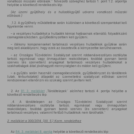
vonatkozó műszaki előírások:” felvezető szöveghez tartozó 1. pont 1.2. alpontja
helyébe a következő rendelkezés lép:
(Az üzemi gyűjtőhely és a hulladékgyűjtő udvarra vonatkozó műszaki
előírások:)
„1.2. A gyűjtőhely működtetése során különösen a következő szempontokat kell
figyelembe venni:
– a veszélyes hulladékot a hulladék kémiai hatásainak ellenálló, folyadékzáró
csomagolóeszközben, gyűjtőedényzetben kell gyűjteni,
– illékony komponenseket tartalmazó veszélyes hulladékok gyűjtése során
meg kell akadályozni, hogy ezek az összetevők a környezetbe kerülhessenek,
– az Országos Tűzvédelmi Szabályzat szerint robbanásveszélyes osztályba
tartozó, egymással vagy önmagukban reakcióképes, továbbá gyorsan bomló
szerves (és szervetlen) anyagokat tartalmazó veszélyes hulladékokat a
szakhatóságok által jóváhagyott mennyiségben és módon kell gyűjteni,
– a gyűjtés során használt csomagolóeszközök, gyűjtőedényzet és tárolóterek
(utak, térburkolatok) állapotát az üzemeltetési szabályzat előírásai szerint
rendszeresen ellenőrizni és szükség szerint javítani kell.”
2. Az
R1. 3. melléklet
„Tárolótelepek” alcímhez tartozó 4. pontja helyébe a
következő rendelkezés lép:
„4. A tárolótelepen az Országos Tűzvédelmi Szabályzat szerint
robbanásveszélyes osztályba tartozó, egymással vagy önmagukban
reakcióképes, továbbá gyorsan bomló szerves (és szervetlen) anyagokat
tartalmazó veszélyes, valamint fertőző hulladékok nem tárolhatók.”
2. melléklet a 300/2014. (XII. 5.) Korm. rendelethez
Az
R4. 3. melléklet 8. pontja
helyébe a következő rendelkezés lép: