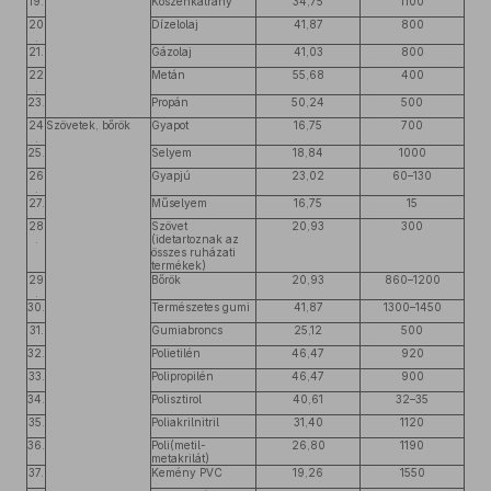
19.
Kőszénkátrány
34,75
1100
20
Dízelolaj
41,87
800
.
21.
Gázolaj
41,03
800
22
Metán
55,68
400
.
23.
Propán
50,24
500
24
Szövetek, bőrök
Gyapot
16,75
700
.
25.
Selyem
18,84
1000
26
Gyapjú
23,02
60–130
.
27.
Műselyem
16,75
15
28
Szövet
20,93
300
.
(idetartoznak az
összes ruházati
termékek)
29
Bőrök
20,93
860–1200
.
30.
Természetes gumi
41,87
1300–1450
31.
Gumiabroncs
25,12
500
32.
Polietilén
46,47
920
33.
Polipropilén
46,47
900
34.
Polisztirol
40,61
32–35
35.
Poliakrilnitril
31,40
1120
36.
Poli(metil-
26,80
1190
metakrilát)
37.
Kemény PVC
19,26
1550