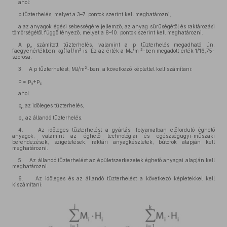
ahol:
p tűzterhelés, melyet a 3–7. pontok szerint kell meghatározni,
a az anyagok égési sebességére jellemző, az anyag sűrűségétől és raktározási
tömörségétől függő tényező, melyet a 8–10. pontok szerint kell meghatározni.
A p
számított tűzterhelés, valamint a p tűzterhelés megadható ún.
v
2
2
faegyenértékben kg(fa)/m
is. Ez az érték a MJ/m
-ben megadott érték 1/16,75-
szorosa.
2
3. A p tűzterhelést, MJ/m
-ben, a következő képlettel kell számítani:
p = p
+p
n
s
ahol:
p
az időleges tűzterhelés,
n
p
az állandó tűzterhelés.
s
4. Az időleges tűzterhelést a gyártási folyamatban előforduló éghető
anyagok, valamint az éghető technológiai és egészségügyi-műszaki
berendezések, szigetelések, raktári anyagkészletek, bútorok alapján kell
meghatározni.
5. Az állandó tűzterhelést az épületszerkezetek éghető anyagai alapján kell
meghatározni.
6. Az időleges és az állandó tűzterhelést a következő képletekkel kell
kiszámítani: