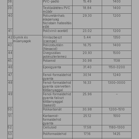
38.
PVC-padló
15,49
1400
39.
Textilalátétes PVC
18,84
1400
műbőr
40
Poliuretánhab,
29,30
1200
.
alapanyag
fázisban habosítás
előtt
41.
Poli(vinil-acetát)
23,02
1200
42
Gumik és
Vinilazbeszt
5,44
1350
.
műanyagok
(csempe)
43.
Poliizobutilén
16,75
1400
(Neoacid)
44
Üvegszálas
20,93
1500
.
poliészterlemez
45.
Poliamid
30,98
1138
46
Epoxigyanta
31,40
1150–3200
.
47.
Fenol-formaldehid
30,14
1240
gyanta
48
Fenol-formaldehid
16,33
1300–3000
.
gyanta szervetlen
töltőanyaggal
49
Fenol-formaldehid
25,96
–
.
gyanta faliszt
töltőanyaggal
(bakelit)
50.
Polikarbonát
30,98
1200–1510
51.
Karbamid-
25,12
1550
formaldehid
gyanta
52.
Celluloid
17,58
1180–1300
53.
Poliformaldehid
17,16
1425