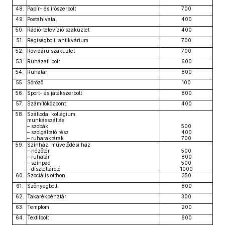
48.
Papír- és írószerbolt
700
49.
Postahivatal
400
50.
Rádió-televízió szaküzlet
400
51.
Régiségbolt, antikvárium
700
52.
Rövidáru szaküzlet
700
53.
Ruházati bolt
600
54.
Ruhatár
800
55.
Söröző
100
56.
Sport- és játékszerbolt
800
57.
Számítóközpont
400
58.
Szálloda, kollégium,
munkásszállás
– szobák
500
– szolgáltató rész
400
– ruharaktárak
700
59.
Színház, művelődési ház
– nézőtér
500
– ruhatár
800
– színpad
500
– díszlettároló
1000
60.
Szociális otthon
350
61.
Szőnyegbolt
800
62.
Takarékpénztár
300
63.
Templom
200
64.
Textilbolt
600