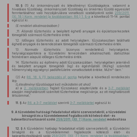
10. §
(1)
Az önkormányzati és létesítményi tűzoltóságokra, valamint a
hivatásos tűzoltóság, önkormányzati tűzoltóság és önkéntes tűzoltó egyesület
fenntartásához való hozzájárulásra vonatkozó szabályokról szóló
239/2011.
(XI. 18.) Korm. rendelet (a továbbiakban: R6.) 1. §-a
a következő 11–14. ponttal
egészül ki:
(E rendelet alkalmazásában:)
„11.
Állandó tűzterhelés:
a beépített éghető anyagok és épületszerkezetek
tömegéből származó tűzterhelési érték.
12.
Időleges tűzterhelés:
az adott helyiségben, tűzszakaszban található
éghető anyagok és berendezések tömegéből származó tűzterhelési érték.
13.
Normatív tűzterhelés:
bizonyos rendeltetésű helyiségekre,
helyiségcsoportokra a tűzvédelmi tervezésben alkalmazható, statisztikai
felmérésen alapuló időleges tűzterhelési érték.
14.
Tűzterhelés:
az építmény adott tűzszakaszában, helyiségében jelenlévő
és beépített anyagok tömegéből (kg) és égéshőjéből (MJ/kg) számított
2
hőmennyiség egységnyi padlófelületre vonatkoztatott értéke, MJ/m
-ben.”
(2)
Az
R6. 18. § (1) bekezdés
a)
pontja
helyébe a következő rendelkezés
lép:
(Létesítményi tűzoltóságot kell működtetni ott ahol)
a)
a
2. mellékletben
foglalt tűzszakasz alapterülete és a
3–7. melléklet
alapján meghatározott számított tűzterhelése megkívánja, az ott meghatározott
létszámmal,”
11. §
Az
R6. a 3–7. melléklet
szerinti
3–7. melléklettel
egészül ki.
9.
A tűzvédelmi hatósági feladatokat ellátó szervezetekről, a tűzvédelmi
bírságról és a tűzvédelemmel foglalkozók kötelező élet- és
balesetbiztosításáról szóló
259/2011. (XII. 7.) Korm. rendelet
módosítása
12. §
A tűzvédelmi hatósági feladatokat ellátó szervezetekről, a tűzvédelmi
bírságról és a tűzvédelemmel foglalkozók kötelező élet- és
balesetbiztosításáról szóló
259/2011. (XII. 7.) Korm. rendelet (a továbbiakban: