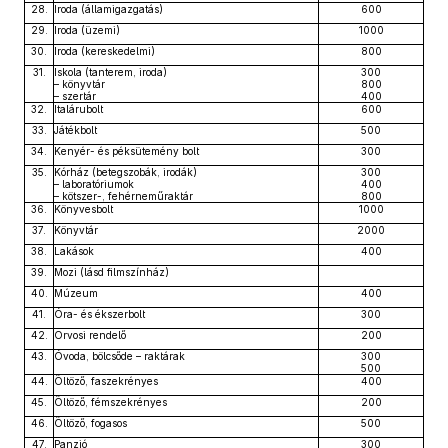
28.
Iroda (államigazgatás)
600
29.
Iroda (üzemi)
1000
30.
Iroda (kereskedelmi)
800
31.
Iskola (tanterem, iroda)
300
– könyvtár
800
– szertár
400
32.
Italárubolt
600
33.
Játékbolt
500
34.
Kenyér- és péksütemény bolt
300
35.
Kórház (betegszobák, irodák)
300
– laboratóriumok
400
– kötszer-, fehérneműraktár
800
36.
Könyvesbolt
1000
37.
Könyvtár
2000
38.
Lakások
400
39.
Mozi (lásd filmszínház)
40.
Múzeum
400
41.
Óra- és ékszerbolt
300
42.
Orvosi rendelő
200
43.
Óvoda, bölcsőde – raktárak
300
500
44.
Öltöző, faszekrényes
400
45.
Öltöző, fémszekrényes
200
46.
Öltöző, fogasos
500
47.
Panzió
300