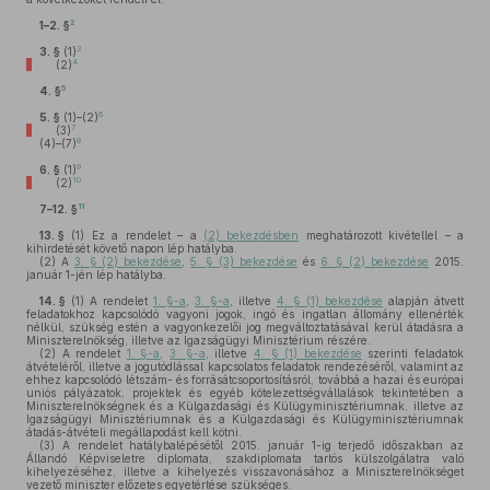
2
1–2. §
3
3. §
(1)
4
(2)
5
4. §
6
5. §
(1)–(2)
7
(3)
8
(4)–(7)
9
6. §
(1)
10
(2)
11
7–12. §
13. §
(1)
Ez a rendelet – a
(2) bekezdésben
meghatározott kivétellel – a
kihirdetését követő napon lép hatályba.
(2)
A
3. § (2) bekezdése
,
5. § (3) bekezdése
és
6. § (2) bekezdése
2015.
január 1-jén lép hatályba.
14. §
(1)
A rendelet
1. §-a
,
3. §-a
, illetve
4. § (1) bekezdése
alapján átvett
feladatokhoz kapcsolódó vagyoni jogok, ingó és ingatlan állomány ellenérték
nélkül, szükség estén a vagyonkezelői jog megváltoztatásával kerül átadásra a
Miniszterelnökség, illetve az Igazságügyi Minisztérium részére.
(2)
A rendelet
1. §-a
,
3. §-a
, illetve
4. § (1) bekezdése
szerinti feladatok
átvételéről, illetve a jogutódlással kapcsolatos feladatok rendezéséről, valamint az
ehhez kapcsolódó létszám- és forrásátcsoportosításról, továbbá a hazai és európai
uniós pályázatok, projektek és egyéb kötelezettségvállalások tekintetében a
Miniszterelnökségnek és a Külgazdasági és Külügyminisztériumnak, illetve az
Igazságügyi Minisztériumnak és a Külgazdasági és Külügyminisztériumnak
átadás-átvételi megállapodást kell kötni.
(3)
A rendelet hatálybalépésétől 2015. január 1-ig terjedő időszakban az
Állandó Képviseletre diplomata, szakdiplomata tartós külszolgálatra való
kihelyezéséhez, illetve a kihelyezés visszavonásához a Miniszterelnökséget
vezető miniszter előzetes egyetértése szükséges.