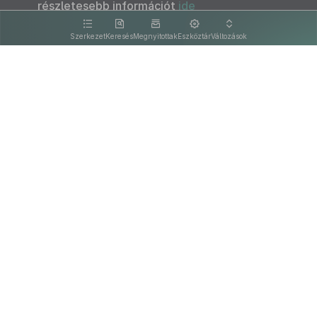
részletesebb információt
ide
kattintva olvashat.
Szerkezet
Keresés
Megnyitottak
Eszköztár
Változások
Kapcsolat
Felhasználási feltételek
PDF
Akadálymentesítési nyilatkozat
Adatkezelési tájékoztató