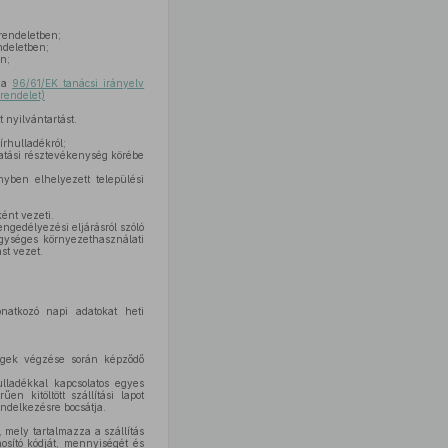
rendeletben;
ndeletben;
n;
 a
96/61/EK tanácsi irányelv
rendelet)
 nyilvántartást.
írhulladékról;
tatási résztevékenység körébe
nyben elhelyezett települési
ént vezeti.
ngedélyezési eljárásról szóló
gységes környezethasználati
st vezet.
natkozó napi adatokat heti
égek végzése során képződő
ulladékkal kapcsolatos egyes
űen kitöltött szállítási lapot
endelkezésre bocsátja.
, mely tartalmazza a szállítás
osító kódját, mennyiségét és