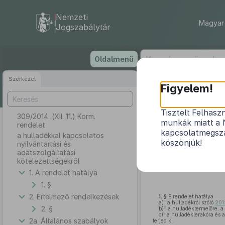
Nemzeti
Magyar 
Jogszabálytár
Ugrás
Oldalmenü
a
tartalomra
Szerkezet
Figyelem!
Tisztelt Felhasz
309/2014. (XII. 11.) Korm.
a hulladékkal 
munkák miatt a 
rendelet
kapcsolatmegsza
a hulladékkal kapcsolatos
köszönjük!
nyilvántartási és
adatszolgáltatási
kötelezettségekről
A Kormány a hulladékról s
bekezdésében
meghatározott 
1. A rendelet hatálya
1. §
2. Értelmező rendelkezések
1. §
E rendelet hatálya
1
a)
a hulladékról szóló
201
2. §
2
b)
a hulladéktermelőre, a h
3
c)
a hulladéklerakóra és 
2a. Általános szabályok
terjed ki.