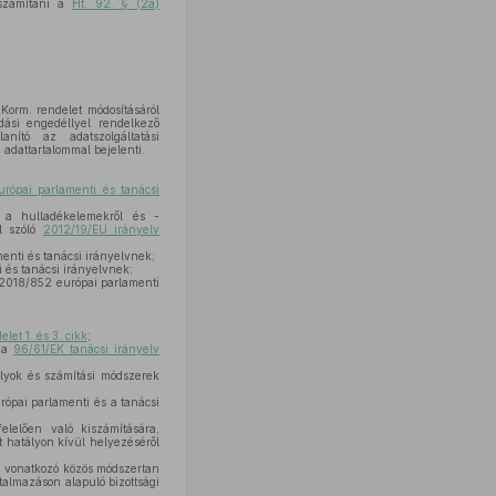
iszámítani a
Ht. 92. § (2a)
 Korm. rendelet módosításáról
ási engedéllyel rendelkező
anító az adatszolgáltatási
 adattartalommal bejelenti.
rópai parlamenti és tanácsi
 a hulladékelemekről és -
l szóló
2012/19/EU irányelv
enti és tanácsi irányelvnek;
 és tanácsi irányelvnek;
 2018/852 európai parlamenti
et 1. és 3. cikk
;
 a
96/61/EK tanácsi irányelv
bályok és számítási módszerek
ópai parlamenti és a tanácsi
lelően való kiszámítására,
t hatályon kívül helyezéséről
 vonatkozó közös módszertan
talmazáson alapuló bizottsági