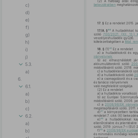
(2)
A hatóság által elfo
c)
bekezdésében
meghatározott,
d)
e)
17. §
Ez a rendelet 2015. ja
f)
44
17/A. §
A hulladékkal ka
g)
szóló
700/2021. (XII. 13.) 
veszélyeshulladék-gyűjtő,
h)
kötelezettségében a
Mód. ren
i)
46
18. §
(1)
Ez a rendelet
a)
a hulladékokról és egy
j)
irányelvnek;
b)
az elhasználódott já
5.3.
akkumulátorokról szóló
200
módosításáról szóló, 2018. m
a)
c)
a hulladéklerakókról sz
d)
a hulladékokról szóló
20
6.
e)
a csomagolásról és a cs
és tanácsi irányelvnek
6.1.
való megfelelést szolgálja.
(2)
Ez a rendelet
a)
a)
a hulladékra vonatkozó s
b)
az Európai Szennyezőany
b)
módosításáról szóló, 2006. j
c)
a
2008/98/EK irányelv
c)
megállapításáról szóló, 2011
47
d)
a környezetben tartós
6.2.
rendelet 7. cikk (6) bekezdé
48
e)
a hulladékokkal ka
a)
ellenőrzésére és jelentésére
szóló, 2019. június 7-i (EU) 
b)
49
f)
a
2008/98/EK európai 
és minimális minőségi követe
határozat;