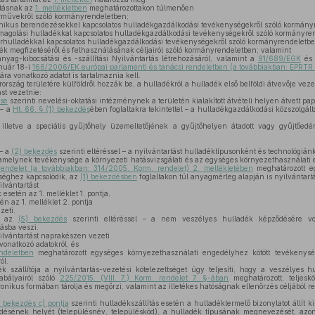
rtásnak az
1. mellékletben
meghatározottakon túlmenően
rművekről szóló kormányrendeletben;
onikus berendezésekkel kapcsolatos hulladékgazdálkodási tevékenységekről szóló kormány
omagolási hulladékkal kapcsolatos hulladékgazdálkodási tevékenységekről szóló kormányre
hulladékkal kapcsolatos hulladékgazdálkodási tevékenységekről szóló kormányrendeletbe
ék megfizetéséről és felhasználásának céljairól szóló kormányrendeletben; valamint
ag-kibocsátási és -szállítási Nyilvántartás létrehozásáról, valamint a
91/689/EGK
és
anuár 18-i
166/2006/EK európai parlamenti és tanácsi rendeletben (a továbbiakban: EPRTR 
ra vonatkozó adatot is tartalmaznia kell.
szág területére külföldről hozzák be, a hulladékról a hulladék első belföldi átvevője vezet
st vezetnie:
ése
szerinti nevelési-oktatási intézménynek a területén kialakított átvételi helyen átvett pap
 – a
Ht. 66. § (1) bekezdés
ében foglaltakra tekintettel – a hulladékgazdálkodási közszolgál
lletve a speciális gyűjtőhely üzemeltetőjének a gyűjtőhelyen átadott vagy gyűjtőedé
– a
(2) bekezdés
szerinti eltéréssel – a nyilvántartást hulladéktípusonként és technológiánk
amelynek tevékenysége a környezeti hatásvizsgálati és az egységes környezethasználati e
rendelet (a továbbiakban: 314/2005. Korm. rendelet) 2. mellékletében
meghatározott e
séghez kapcsolódik, az
(1) bekezdésben
foglaltakon túl anyagmérleg alapján is nyilvántartá
lvántartást
setén az 1. melléklet 1. pontja,
n az 1. melléklet 2. pontja
zeti.
 – az
(5) bekezdés
szerinti eltéréssel – a nem veszélyes hulladék képződésére vo
ásba veszi.
ilvántartást naprakészen vezeti
onatkozó adatokról, és
ndeletben
meghatározott egységes környezethasználati engedélyhez kötött tevékenys
ól.
 szállítója a nyilvántartás-vezetési kötelezettséget úgy teljesíti, hogy a veszélyes h
abályairól szóló
225/2015. (VIII. 7.) Korm. rendelet 7. §-ában
meghatározott, teljeskör
onikus formában tárolja és megőrzi, valamint az illetékes hatóságnak ellenőrzés céljából r
1) bekezdés c) pontja
szerinti hulladékszállítás esetén a hulladéktermelő bizonylatot állít ki
ődésének helyét (településnév, településkód), a hulladék típusának megnevezését, azon