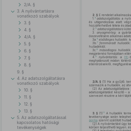
2/A. §
3. A nyilvántartásra
2. §
E rendelet alkalmazás
vonatkozó szabályok
4
1.
adatszolgáltatás:
a nyil
3. §
és utógondozása alatt végze
hozzáférhetővé tétele és áta
5
4. §
2.
adatszolgáltatásra kötel
3.
anyagmérleg:
a gyártá
4/A. §
összevetésére alkalmas adatot
6
3a.
elsődleges hulladék:
k
7
5. §
3b.
fennmaradt hulladék:
hulladéktól;
8
6. §
3c.
másodlagos hulladék
megjelenési formájában eltér 
9
7. §
4.
nyilvántartás:
a
Ht.
-
meghatározott módon történő 
8. §
ellenőrzésekről, megfigyelése
9. §
4. Az adatszolgáltatásra
2/A. §
(1)
Ha a gyűjtő, ke
vonatkozó szabályok
származik a hulladék, az átv
(2)
Az adatszolgáltatásra 
10. §
adatszolgáltatást készítő – 
szervezet részére a kért tájék
11. §
12. §
13. §
11
3. §
(1)
A hulladék termel
5. Az adatszolgáltatással
tevékenysége során telephel
pontja
szerint szállított hulla
kapcsolatos hatósági
(2)
A nyilvántartást úgy ke
tevékenységek
körűen teljesíthető legyen, é
(3)
A telephelyi nyilvántar