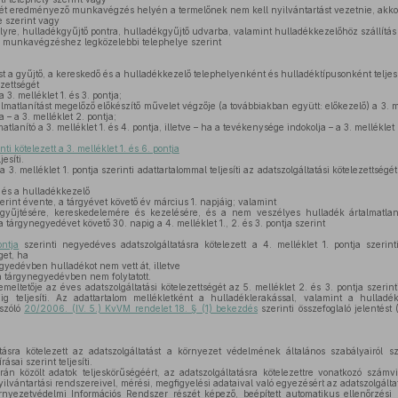
ét eredményező munkavégzés helyén a termelőnek nem kell nyilvántartást vezetnie, akko
e szerint vagy
lyre, hulladékgyűjtő pontra, hulladékgyűjtő udvarba, valamint hulladékkezelőhöz szállítás
a munkavégzéshez legközelebbi telephelye szerint
t a gyűjtő, a kereskedő és a hulladékkezelő telephelyenként és hulladéktípusonként teljesí
zettségét
 3. melléklet 1. és 3. pontja;
matlanítást megelőző előkészítő művelet végzője (a továbbiakban együtt: előkezelő) a 3. mell
 – a 3. melléklet 2. pontja;
tlanító a 3. melléklet 1. és 4. pontja, illetve – ha a tevékenysége indokolja – a 3. melléklet 
i kötelezett a 3. melléklet 1. és 6. pontja
esíti.
3. melléklet 1. pontja szerinti adattartalommal teljesíti az adatszolgáltatási kötelezettségé
 és a hulladékkezelő
erint évente, a tárgyévet követő év március 1. napjáig; valamint
yűjtésére, kereskedelemére és kezelésére, és a nem veszélyes hulladék ártalmatlan
árgynegyedévet követő 30. napig a 4. melléklet 1., 2. és 3. pontja szerint
ntja
szerinti negyedéves adatszolgáltatásra kötelezett a 4. melléklet 1. pontja szerinti
get, ha
yedévben hulladékot nem vett át, illetve
a tárgynegyedévben nem folytatott.
eltetője az éves adatszolgáltatási kötelezettségét az 5. melléklet 2. és 3. pontja szerint
g teljesíti. Az adattartalom mellékletként a hulladéklerakással, valamint a hulladé
 szóló
20/2006. (IV. 5.) KvVM rendelet 18. § (1) bekezdés
szerinti összefoglaló jelentést
ásra kötelezett az adatszolgáltatást a környezet védelmének általános szabályairól szó
ásai szerint teljesíti.
án közölt adatok teljeskörűségéért, az adatszolgáltatásra kötelezettre vonatkozó számvite
yilvántartási rendszereivel, mérési, megfigyelési adataival való egyezésért az adatszolgáltatá
ezetvédelmi Információs Rendszer részét képező, beépített automatikus ellenőrzési r