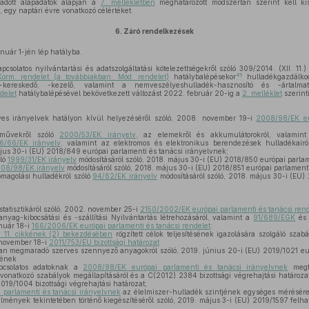
gadott alapadatok alapján a
7. mellékletben
meghatározott módszertan szerint kell k
 egy naptári évre vonatkozó célértéket.
6.
Záró rendelkezések
nuár 1-jén lép hatályba.
pcsolatos nyilvántartási és adatszolgáltatási kötelezettségekről szóló 309/2014. (XII. 11.)
45
Korm. rendelet (a továbbiakban: Mód. rendelet)
hatálybalépésekor
hulladékgazdálkod
 -kereskedő, -kezelő, valamint a nemveszélyeshulladék-hasznosító és -ártalmatl
delet
hatálybalépésével bekövetkezett változást 2022. február 20-ig a
2. melléklet
szerinti
es irányelvek hatályon kívül helyezéséről szóló, 2008. november 19-i
2008/98/EK eu
rművekről szóló
2000/53/EK irányelv,
az elemekről és akkumulátorokról, valamint
6/66/EK irányelv,
valamint az elektromos és elektronikus berendezések hulladékairó
ájus 30-i (EU) 2018/849 európai parlamenti és tanácsi irányelvnek;
óló
1999/31/EK irányelv
módosításáról szóló, 2018. május 30-i (EU) 2018/850 európai parlam
08/98/EK irányelv
módosításáról szóló, 2018. május 30-i (EU) 2018/851 európai parlamenti
omagolási hulladékról szóló
94/62/EK irányelv
módosításáról szóló, 2018. május 30-i (EU)
tatisztikáról szóló, 2002. november 25-i
2150/2002/EK európai parlamenti és tanácsi rendel
ag-kibocsátási és -szállítási Nyilvántartás létrehozásáról, valamint a
91/689/EGK
és
anuár 18-i
166/2006/EK európai parlamenti és tanácsi rendelet;
 11. cikkének (2) bekezdésében
rögzített célok teljesítésének igazolására szolgáló sza
. november 18-i
2011/753/EU bizottsági határozat
an megmaradó szerves szennyező anyagokról szóló, 2019. június 20-i (EU) 2019/1021 eur
sének
pcsolatos adatoknak a
2008/98/EK európai parlamenti és tanácsi irányelvnek
megfe
 vonatkozó szabályok megállapításáról és a C(2012) 2384 bizottsági végrehajtási határoza
2019/1004 bizottsági végrehajtási határozat;
parlamenti és tanácsi irányelvnek
az élelmiszer-hulladék szintjének egységes mérésére
lmények tekintetében történő kiegészítéséről szóló, 2019. május 3-i (EU) 2019/1597 felha