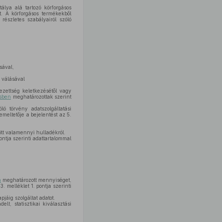
álya alá tartozó körforgásos
t. A körforgásos termékekből
részletes szabályairól szóló
sával,
 válásával
ezettség keletkezésétől vagy
sben
meghatározottak szerint
ló törvény adatszolgáltatási
emeltetője a bejelentést az 5.
ött valamennyi hulladékról.
pontja szerinti adattartalommal
n
meghatározott mennyiséget,
 melléklet 1. pontja szerinti
jáig szolgáltat adatot.
lt, statisztikai kiválasztási