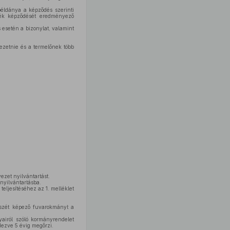
 példánya a képződés szerinti
adék képződését eredményező
 esetén a bizonylat, valamint
zetnie és a termelőnek több
ezet nyilvántartást.
 nyilvántartásba.
 teljesítéséhez az 1. melléklet
észét képező fuvarokmányt a
airól szóló kormányrendelet
ndezve 5 évig megőrzi.