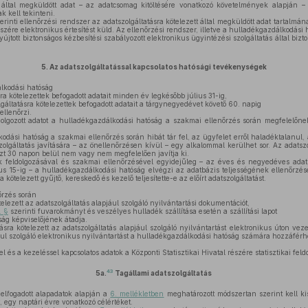
t által megküldött adat – az adatcsomag kitöltésére vonatkozó követelmények alapján – t
k kell tekinteni.
erinti ellenőrzési rendszer az adatszolgáltatásra kötelezett által megküldött adat tartalmán
részére elektronikus értesítést küld. Az ellenőrzési rendszer, illetve a hulladékgazdálkodási 
jtott biztonságos kézbesítési szabályozott elektronikus ügyintézési szolgáltatás által biztosí
5.
Az adatszolgáltatással kapcsolatos hatósági tevékenységek
lkodási hatóság
ra kötelezettek befogadott adatait minden év legkésőbb július 31-ig,
áltatásra kötelezettek befogadott adatait a tárgynegyedévet követő 60. napig
ellenőrzi.
olgozott adatot a hulladékgazdálkodási hatóság a szakmai ellenőrzés során megfelelőnek 
ási hatóság a szakmai ellenőrzés során hibát tár fel, az ügyfelet erről haladéktalanul, az
atszolgáltatás javítására – az önellenőrzésen kívül – egy alkalommal kerülhet sor. Az adats
 azt 30 napon belül nem vagy nem megfelelően javítja ki.
k feldolgozásával és szakmai ellenőrzésével egyidejűleg – az éves és negyedéves adats
s 15-ig – a hulladékgazdálkodási hatóság elvégzi az adatbázis teljességének ellenőrzésé
kötelezett gyűjtő, kereskedő és kezelő teljesítette-e az előírt adatszolgáltatást.
őrzés során
elezett az adatszolgáltatás alapjául szolgáló nyilvántartási dokumentációt,
. §
szerinti fuvarokmányt és veszélyes hulladék szállítása esetén a szállítási lapot
ág képviselőjének átadja.
sra kötelezett az adatszolgáltatás alapjául szolgáló nyilvántartást elektronikus úton vez
jául szolgáló elektronikus nyilvántartást a hulladékgazdálkodási hatóság számára hozzáférhe
és a kezeléssel kapcsolatos adatok a Központi Statisztikai Hivatal részére statisztikai feld
43
5a.
Tagállami adatszolgáltatás
 elfogadott alapadatok alapján a
6. mellékletben
meghatározott módszertan szerint kell k
 egy naptári évre vonatkozó célértéket.