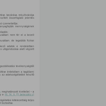
ése, bezárása, rekultivációja
zített összefoglaló jelentés
kó üzemeltetője;
 anyagfajták mennyiségének
lladék;
pusában nem tér el a kezelt
usában, de legalább fizikai
tkező adatok e rendeletben
s utógondozása alatt végzett
gazdálkodási tevékenységből
sítése érdekében a tagállami
 az adatszolgáltatást készítő
n
meghatározott kivétellel – a
gy a
Ht. 14. § (1) bekezdés c)
gáltatási kötelezettség teljes
 biztosítsa.