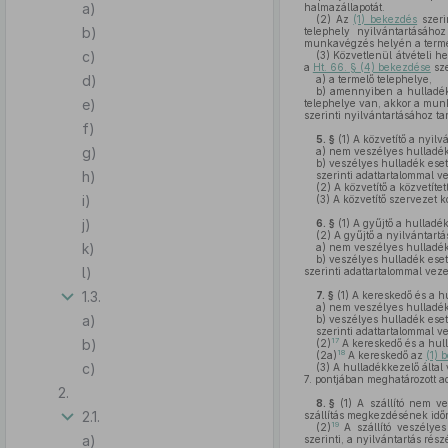
a)
halmazállapotát.
(2)
Az
(1) bekezdés
szeri
b)
telephely nyilvántartásáho
munkavégzés helyén a termel
c)
(3)
Közvetlenül átvételi he
a
Ht. 66. § (4) bekezdése
sze
d)
a)
a termelő telephelye,
b)
amennyiben a hulladék 
e)
telephelye van, akkor a mun
szerinti nyilvántartásához tar
f)
5. §
(1)
A közvetítő a nyilvá
g)
a)
nem veszélyes hulladék e
b)
veszélyes hulladék eseté
h)
szerinti adattartalommal ve
(2)
A közvetítő a közvetíte
i)
(3)
A közvetítő szervezet k
j)
6. §
(1)
A gyűjtő a hulladék
(2)
A gyűjtő a nyilvántartá
k)
a)
nem veszélyes hulladék e
b)
veszélyes hulladék eseté
l)
szerinti adattartalommal veze
1.3.
7. §
(1)
A kereskedő és a hu
a)
nem veszélyes hulladék e
a)
b)
veszélyes hulladék eseté
szerinti adattartalommal ve
b)
17
(2)
A kereskedő és a hul
18
(2a)
A kereskedő az
(1) 
c)
(3)
A hulladékkezelő által 
7. pontjában meghatározott ad
2.
8. §
(1)
A szállító nem ve
2.1.
szállítás megkezdésének időr
19
(2)
A szállító veszélyes
a)
szerinti, a nyilvántartás rés