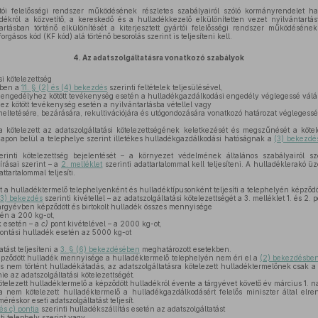
rtói felelősségi rendszer működésének részletes szabályairól szóló kormányrendelet hat
dékról a közvetítő, a kereskedő és a hulladékkezelő elkülönítetten vezet nyilvántartás
rtásban történő elkülönítését a kiterjesztett gyártói felelősségi rendszer működésének 
rgásos kód (KF kód) alá történő besorolás szerint is teljesíteni kell.
4.
Az adatszolgáltatásra vonatkozó szabályok
i kötelezettség
ében a
11. § (2) és (4) bekezdés
szerinti feltételek teljesülésével,
engedélyhez kötött tevékenység esetén a hulladékgazdálkodási engedély véglegessé válá
ez kötött tevékenység esetén a nyilvántartásba vétellel vagy
ltetésére, bezárására, rekultivációjára és utógondozására vonatkozó határozat véglegessé
a kötelezett az adatszolgáltatási kötelezettségének keletkezését és megszűnését a kötel
napon belül a telephelye szerint illetékes hulladékgazdálkodási hatóságnak a
(3) bekezdé
rinti kötelezettség bejelentését – a környezet védelmének általános szabályairól szó
írásai szerint – a
2. melléklet
szerinti adattartalommal kell teljesíteni. A hulladéklerakó üz
attartalommal teljesíti.
t a hulladéktermelő telephelyenként és hulladéktípusonként teljesíti a telephelyén képződ
(3) bekezdés
szerinti kivétellel – az adatszolgáltatási kötelezettségét a 3. melléklet 1. és 2. 
 tárgyévben képződött és birtokolt hulladék összes mennyisége
én a 200 kg-ot,
 esetén – a
c)
pont kivételével – a 2000 kg-ot,
ontási hulladék esetén az 5000 kg-ot
tást teljesíteni a
3. § (6) bekezdésében
meghatározott esetekben.
pződött hulladék mennyisége a hulladéktermelő telephelyén nem éri el a
(2) bekezdésbe
s nem történt hulladékátadás, az adatszolgáltatásra kötelezett hulladéktermelőnek csak a 3.
nie az adatszolgáltatási kötelezettségét.
telezett hulladéktermelő a képződött hulladékról évente a tárgyévet követő év március 1. nap
 nem kötelezett hulladéktermelő a hulladékgazdálkodásért felelős miniszter által elrende
réskor eseti adatszolgáltatást teljesít.
és c) pontja
szerinti hulladékszállítás esetén az adatszolgáltatást
i telephely szerint vagy