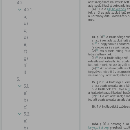
4.2.
adatszolgáltatásra kötelezet
adatszolgáltatást befogadottna
4.2.1.
35
(4)
Ha a
(3) bekezdés
sz
fel, arról az adatszolgáltató 
a)
a Kormány által kötelezően nyú
meg.
b)
c)
d)
36
14. §
(1)
A hulladékgazdá
a)
az éves adatszolgáltatás
e)
37
b)
a negyedéves adatszolg
feldolgozza és szakmailag 
f)
38
(2)
Ha a tartalmilag feld
teljesítettnek tekinti.
g)
39
(3)
Ha a hulladékgazdálkod
értesítéssel értesíti. Az ad
h)
kell tekinteni, ha az ügyfél
40
(4)
Az adatszolgáltatáso
i)
tárgyévet követő év augusztu
valamennyi adatszolgáltatásra 
5.
41
15. §
(1)
A hatósági ellen
5.1.
a)
az adatszolgáltatásra köt
b)
a hulladék szállítója a
8
a)
a hulladékgazdálkodási hatós
42
(2)
Ha az adatszolgáltatá
b)
foglalt adatszolgáltatás alap
c)
16. §
A hulladékképződéssel 
5.2.
a)
16/A. §
(1)
A hatóság által
b)
bekezdésében
meghatározott,