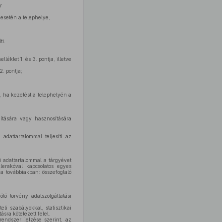
r
 esetén a telephelye,
ti.
éklet 1. és 3. pontja, illetve
2. pontja;
t, ha kezelést a telephelyén a
ítására vagy hasznosítására
 adattartalommal teljesíti az
i adattartalommal a tárgyévet
klerakóval kapcsolatos egyes
 (a továbbiakban: összefoglaló
ló törvény adatszolgáltatási
li szabályokkal, statisztikai
sra kötelezett felel.
endszer jelzése szerint, az