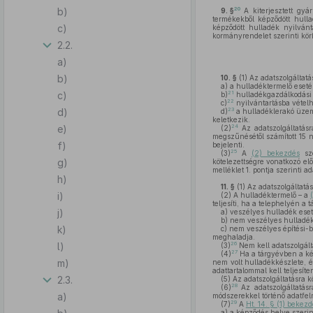
b)
20
9. §
A kiterjesztett gyá
termékekből képződött hulla
c)
képződött hulladék nyilvánta
kormányrendelet szerinti körfo
2.2.
a)
b)
10. §
(1)
Az adatszolgáltatás
a)
a hulladéktermelő eset
c)
21
b)
hulladékgazdálkodási 
22
c)
nyilvántartásba vételh
d)
23
d)
a hulladéklerakó üzeme
keletkezik.
e)
24
(2)
Az adatszolgáltatásr
megszűnésétől számított 15 
f)
bejelenti.
25
(3)
A
(2) bekezdés
sze
g)
kötelezettségre vonatkozó elő
melléklet 1. pontja szerinti ad
h)
11. §
(1)
Az adatszolgáltatás
i)
(2)
A hulladéktermelő – a
teljesíti, ha a telephelyén a
j)
a)
veszélyes hulladék eset
b)
nem veszélyes hulladék
k)
c)
nem veszélyes építési-b
meghaladja.
l)
26
(3)
Nem kell adatszolgálta
27
(4)
Ha a tárgyévben a ké
m)
nem volt hulladékkészlete, é
adattartalommal kell teljesíte
2.3.
(5)
Az adatszolgáltatásra kö
28
(6)
Az adatszolgáltatásra
a)
módszerekkel történő adatfelmé
29
(7)
A
Ht. 14. § (1) bekezd
a)
a képződés helye szerint