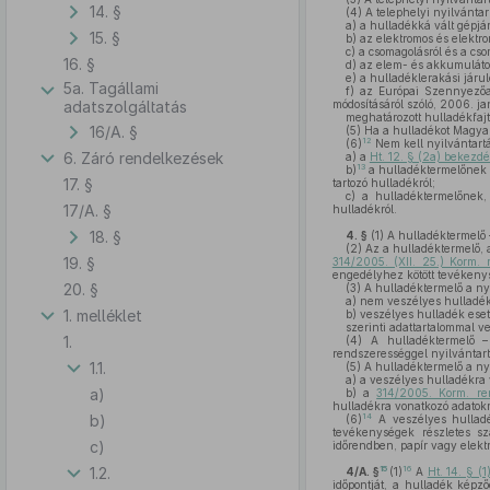
14. §
(4)
A telephelyi nyilvánta
a)
a hulladékká vált gépjá
15. §
b)
az elektromos és elektr
c)
a csomagolásról és a cs
16. §
d)
az elem- és akkumulátor
e)
a hulladéklerakási járul
5a. Tagállami
f)
az Európai Szennyezőany
adatszolgáltatás
módosításáról szóló, 2006. j
meghatározott hulladékfajtá
16/A. §
(5)
Ha a hulladékot Magyaror
12
(6)
Nem kell nyilvántartá
6. Záró rendelkezések
a)
a
Ht. 12. § (2a) bekezd
13
b)
a hulladéktermelőnek
17. §
tartozó hulladékról;
c)
a hulladéktermelőnek, i
17/A. §
hulladékról.
18. §
4. §
(1)
A hulladéktermelő 
(2)
Az a hulladéktermelő, 
19. §
314/2005. (XII. 25.) Korm. 
engedélyhez kötött tevékeny
20. §
(3)
A hulladéktermelő a nyi
a)
nem veszélyes hulladék e
1. melléklet
b)
veszélyes hulladék eseté
szerinti adattartalommal ve
1.
(4)
A hulladéktermelő
rendszerességgel nyilvántart
1.1.
(5)
A hulladéktermelő a ny
a)
a veszélyes hulladékra v
a)
b)
a
314/2005. Korm. re
hulladékra vonatkozó adatokr
b)
14
(6)
A veszélyes hulladék
tevékenységek részletes sz
c)
időrendben, papír vagy elektr
1.2.
15
16
4/A. §
(1)
A
Ht. 14. § (
időpontját, a hulladék képz