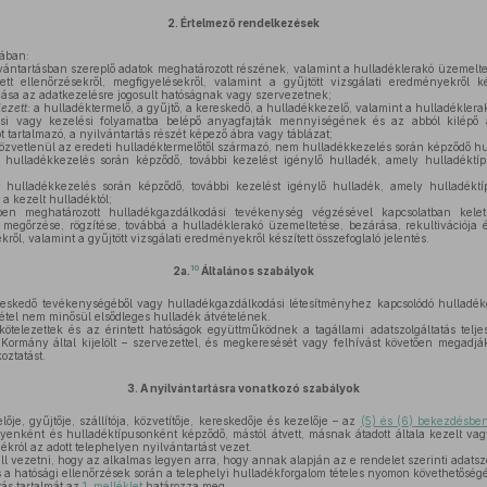
2.
Értelmező rendelkezések
ában:
vántartásban szereplő adatok meghatározott részének, valamint a hulladéklerakó üzemeltet
tt ellenőrzésekről, megfigyelésekről, valamint a gyűjtött vizsgálati eredményekről kés
dása az adatkezelésre jogosult hatóságnak vagy szervezetnek;
ezett:
a hulladéktermelő, a gyűjtő, a kereskedő, a hulladékkezelő, valamint a hulladéklera
si vagy kezelési folyamatba belépő anyagfajták mennyiségének és az abból kilépő
 tartalmazó, a nyilvántartás részét képező ábra vagy táblázat;
özvetlenül az eredeti hulladéktermelőtől származó, nem hulladékkezelés során képződő hu
hulladékkezelés során képződő, további kezelést igénylő hulladék, amely hulladéktí
:
hulladékkezelés során képződő, további kezelést igénylő hulladék, amely hulladéktíp
a kezelt hulladéktól;
ben meghatározott hulladékgazdálkodási tevékenység végzésével kapcsolatban kele
megőrzése, rögzítése, továbbá a hulladéklerakó üzemeltetése, bezárása, rekultivációja é
kről, valamint a gyűjtött vizsgálati eredményekről készített összefoglaló jelentés.
10
2a.
Általános szabályok
reskedő tevékenységéből vagy hulladékgazdálkodási létesítményhez kapcsolódó hulladék
étel nem minősül elsődleges hulladék átvételének.
kötelezettek és az érintett hatóságok együttműködnek a tagállami adatszolgáltatás telje
a Kormány által kijelölt – szervezettel, és megkeresését vagy felhívást követően megadják
oztatást.
3.
A nyilvántartásra vonatkozó szabályok
ője, gyűjtője, szállítója, közvetítője, kereskedője és kezelője – az
(5) és (6) bekezdésbe
yenként és hulladéktípusonként képződő, mástól átvett, másnak átadott általa kezelt va
dékról az adott telephelyen nyilvántartást vezet.
ll vezetni, hogy az alkalmas legyen arra, hogy annak alapján az e rendelet szerinti adatszol
s a hatósági ellenőrzések során a telephelyi hulladékforgalom tételes nyomon követhetőségét
tás tartalmát az
1. melléklet
határozza meg.