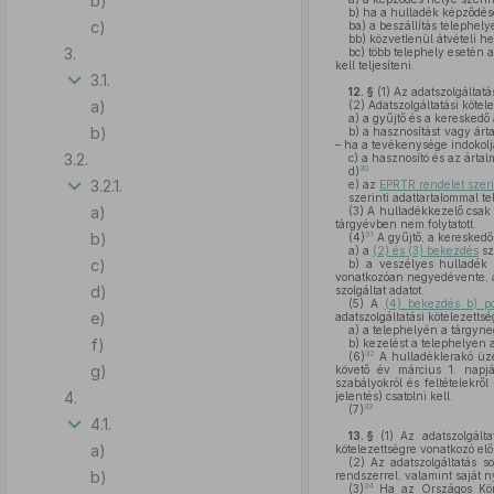
b)
b)
ha a hulladék képződés
c)
ba)
a beszállítás telephely
bb)
közvetlenül átvételi he
3.
bc)
több telephely esetén 
kell teljesíteni.
3.1.
12. §
(1)
Az adatszolgáltatás
a)
(2)
Adatszolgáltatási kötele
a)
a gyűjtő és a kereskedő a
b)
b)
a hasznosítást vagy ártal
– ha a tevékenysége indokolja
3.2.
c)
a hasznosító és az ártalma
30
d)
3.2.1.
e)
az
EPRTR rendelet szerint
szerinti adattartalommal telj
a)
(3)
A hulladékkezelő csak a 
tárgyévben nem folytatott.
b)
31
(4)
A gyűjtő, a kereskedő
a)
a
(2) és (3) bekezdés
sz
c)
b)
a veszélyes hulladék g
vonatkozóan negyedévente, a t
d)
szolgáltat adatot.
(5)
A
(4) bekezdés b) po
e)
adatszolgáltatási kötelezettsé
a)
a telephelyén a tárgyneg
f)
b)
kezelést a telephelyen 
32
(6)
A hulladéklerakó üzem
g)
követő év március 1. napjái
szabályokról és feltételekről
4.
jelentés) csatolni kell.
33
(7)
4.1.
13. §
(1)
Az adatszolgáltat
a)
kötelezettségre vonatkozó előír
(2)
Az adatszolgáltatás sor
b)
rendszerrel, valamint saját n
34
(3)
Ha az Országos Körny