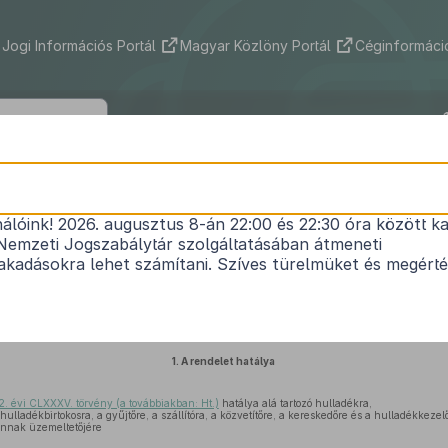
Jogi Információs Portál
Magyar Közlöny Portál
Céginformáció
309/2014. (XII. 11.) Korm. rendelet
nálóink! 2026. augusztus 8-án 22:00 és 22:30 óra között ka
kapcsolatos nyilvántartási és adatszolgáltatási köt
Nemzeti Jogszabálytár szolgáltatásában átmeneti
Hatályos: 2026. 06. 30. –
kadásokra lehet számítani. Szíves türelmüket és megért
zóló
2012. évi CLXXXV. törvény 88. § (1) bekezdés 5. pontjában
kapott felhatalmazás alapj
feladatkörében eljárva a következőket rendeli el:
1.
A rendelet hatálya
2. évi CLXXXV. törvény (a továbbiakban: Ht.)
hatálya alá tartozó hulladékra,
ulladékbirtokosra, a gyűjtőre, a szállítóra, a közvetítőre, a kereskedőre és a hulladékkezel
annak üzemeltetőjére