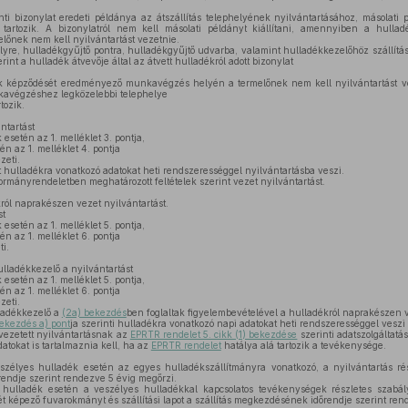
nti bizonylat eredeti példánya az átszállítás telephelyének nyilvántartásához, másolati
z tartozik. A bizonylatról nem kell másolati példányt kiállítani, amennyiben a hull
őnek nem kell nyilvántartást vezetnie.
lyre, hulladékgyűjtő pontra, hulladékgyűjtő udvarba, valamint hulladékkezelőhöz szállítás
rint a hulladék átvevője által az átvett hulladékról adott bizonylat
képződését eredményező munkavégzés helyén a termelőnek nem kell nyilvántartást ve
kavégzéshez legközelebbi telephelye
tozik.
ntartást
setén az 1. melléklet 3. pontja,
n az 1. melléklet 4. pontja
zeti.
tt hulladékra vonatkozó adatokat heti rendszerességgel nyilvántartásba veszi.
ormányrendeletben meghatározott feltételek szerint vezet nyilvántartást.
ról naprakészen vezet nyilvántartást.
st
setén az 1. melléklet 5. pontja,
n az 1. melléklet 6. pontja
ti.
lladékkezelő a nyilvántartást
setén az 1. melléklet 5. pontja,
n az 1. melléklet 6. pontja
zeti.
ladékkezelő a
(2a) bekezdés
ben foglaltak figyelembevételével a hulladékról naprakészen v
bekezdés a) pont
ja szerinti hulladékra vonatkozó napi adatokat heti rendszerességgel veszi
vezetett nyilvántartásnak az
EPRTR rendelet 5. cikk (1) bekezdése
szerinti adatszolgáltatás
atokat is tartalmaznia kell, ha az
EPRTR rendelet
hatálya alá tartozik a tevékenysége.
szélyes hulladék esetén az egyes hulladékszállítmányra vonatkozó, a nyilvántartás r
endje szerint rendezve 5 évig megőrzi.
 hulladék esetén a veszélyes hulladékkal kapcsolatos tevékenységek részletes szabály
zét képező fuvarokmányt és szállítási lapot a szállítás megkezdésének időrendje szerint re