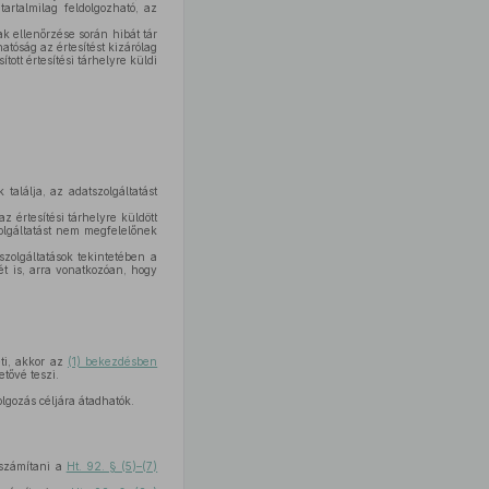
artalmilag feldolgozható, az
ak ellenőrzése során hibát tár
hatóság az értesítést kizárólag
tott értesítési tárhelyre küldi
találja, az adatszolgáltatást
 értesítési tárhelyre küldött
zolgáltatást nem megfelelőnek
zolgáltatások tekintetében a
t is, arra vonatkozóan, hogy
eti, akkor az
(1) bekezdésben
tővé teszi.
olgozás céljára átadhatók.
iszámítani a
Ht. 92. § (5)–(7)