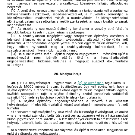
szerint anyagait és szerkezeteit, a csatlakozó közművek fajtáját, állapotát és
helyzetét.
(10)
A bontáshoz tervezett technológiai leírásnak tartalmaznia kell a bontáshoz
felhasználandó eszközöket, segédszerkezeteket, a műveletek sorrendjét, a
közművezetékek leválasztási módját, a munkavédelmi és környezetvédelmi
előírásokat, valamint az elbontásra kerülő szerkezetek, anyagok további sorsának
meghatározását.
(11)
Az érzékeny szerkezetű építmény bontásakor a veszély elhárítását is
megoldó tartószerkezeti műszaki leírás is szükséges.
(12)
A szabálytalanul megépített vagy befejezetlen építmény esetében a
jelenlegi állapotot és a szándékolt továbbépített állapotot külön-külön kell
ábrázolni. A fennmaradási engedélyezési tervben egyértelműen ábrázolni kell,
hogy miben nyilvánult meg a szabálytalanság (méretekkel), és a
szabálytalanságot milyen módon szüntetik meg.
(13)
Ha a kivitelezés során – építési naplóba bejegyzetten – módosított építési
engedélyezést nem igénylő eltérés történik, a használatbavételi
engedélyezéshez, tudomásulvételhez a megépült állapotot dokumentálni
szükséges.
20.
A helyszínrajz
39. §
(1)
A helyszínrajzot – figyelemmel a
(2) bekezdésben
foglaltakra is –
legfeljebb 1:1000 méretarányban, égtájjelöléssel úgy kell elkészíteni, hogy a
sajátos építmény elrendezése, kialakítása egyértelműen megállapítható legyen,
továbbá szerepeljen rajta a sajátos építmény szélső pontjainak vetületétől
számított 100 méteres távolságon belüli területek bemutatása is.
(2)
A sajátos építmény engedélyezéséhez a tervező által készített
helyszínrajzon, hiteles földhivatali térképmásolat alapján, mérethelyesen fel kell
tüntetni
a)
a tervezett sajátos építményt és a védő- és biztonsági távolságokat, valamint
– ha a helyrajzi számokat, belterület esetében az utcaneveket és a házszámokat
külön jegyzékben nem közölték – a létesítménnyel érintett földrészleteket, azok
helyrajzi számait, belterület esetében megjelölve az utca nevét és a házszámot
is,
b)
a földrészletre vonatkozó szabályozási és építési vonalakat, megjelölve az
építési előírásokat és korlátozásokat,