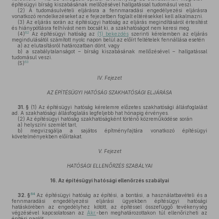
építésügyi bírság kiszabásának mellőzésével hallgatással tudomásul veszi.
(2)
A tudomásulvételi eljárásra a fennmaradási engedélyezési eljárásra
vonatkozó rendelkezéseket az e fejezetben foglalt eltérésekkel kell alkalmazni.
(3)
Az eljárás során az építésügyi hatóság az eljárás megindításáról értesítést
és hiánypótlásra felhívást nem bocsát ki, a szakhatóságot nem keresi meg.
62
(4)
Az építésügyi hatóság az
(1) bekezdés
szerinti kérelemben az eljárás
megindulásától számított nyolc napon belül az előírt feltételek fennállása esetén
a)
az elutasításról határozatban dönt, vagy
b)
a szabálytalanságot – bírság kiszabásának mellőzésével – hallgatással
tudomásul veszi.
63
(5)
IV. Fejezet
AZ ÉPÍTÉSÜGYI HATÓSÁG SZAKHATÓSÁGI ELJÁRÁSA
31. §
(1)
Az építésügyi hatóság kérelemre előzetes szakhatósági állásfoglalást
ad. A szakhatósági állásfoglalás legfeljebb hat hónapig érvényes.
(2)
Az építésügyi hatóság szakhatóságként történő közreműködése során
a)
helyszíni szemlét tart,
b)
megvizsgálja a sajátos építményfajtára vonatkozó építésügyi
követelményekben előírtakat.
V. Fejezet
HATÓSÁGI ELLENŐRZÉS SZABÁLYAI
16.
Az építésügyi hatósági ellenőrzés szabályai
64
32. §
Az építésügyi hatóság az építési, a bontási, a használatbavételi és a
fennmaradási engedélyezési eljárási ügyekben építésügyi hatósági
hatáskörében az engedélyhez kötött, az építéssel összefüggő tevékenység
végzésével kapcsolatosan az
Ákr.
-ben meghatározottakon túl ellenőrizheti az
építési naplót.