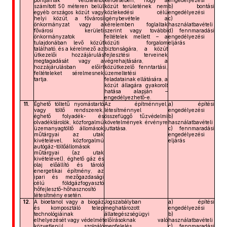
pontjainak vetületétől
kérdésében, hogy a
engedélyezési
számított 50 méteren belül
közút területének nem
b) bontási
egyéb országos közút vagy
közlekedési célú
engedélyezési
helyi közút, a fővárosi
igénybevétele a
c)
önkormányzat vagy a
kérelemben foglaltak
használatbavételi
fővárosi kerületi
szerint vagy további
d) fennmaradási
önkormányzatok
feltételek mellett – a
engedélyezési
tulajdonában levő közút
közúti forgalom
eljárás
található, és a kérelmező az
biztonságára, a közút
útkezelői hozzájárulás
fejlesztési terveinek
megtagadását vagy a
végrehajtására, a
hozzájárulásban előírt
közútkezelő fenntartási,
feltételeket sérelmesnek
üzemeltetési
tartja.
feladatainak ellátására, a
közút állagára gyakorolt
hatása alapján –
engedélyezhető-e.
11.
Éghető töltetű nyomástartó
Az építménnyel,
a) építési
vagy töltő rendszerek,
létesítménnyel
engedélyezési
éghető folyadék- és
összefüggő tűzvédelmi
b)
olvadéktárolók, közforgalmú
követelmények érvényre
használatbavételi
üzemanyagtöltő állomások
juttatása.
c) fennmaradási
műtárgyai az utak
engedélyezési
kivételével, közforgalmú
eljárás
autógáz-töltőállomások
műtárgyai (az utak
kivételével), éghető gáz és
olaj előállító és tároló
energetikai építmény, az
ipari és mezőgazdasági
célú földgázfogyasztó
hőfejlesztő-hőhasznosító
létesítmény esetén.
12.
A bioetanol vagy a biogáz
Jogszabályban
a) építési
és komposztáló telep
meghatározott
engedélyezési
technológiáinak
állategészségügyi
b)
elhelyezését vagy védelmét
előírásoknak való
használatbavételi
közvetlenül szolgáló
megfelelés.
c) fennmaradási