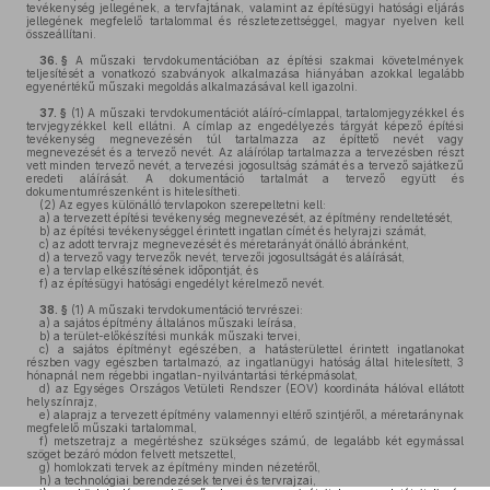
tevékenység jellegének, a tervfajtának, valamint az építésügyi hatósági eljárás
jellegének megfelelő tartalommal és részletezettséggel, magyar nyelven kell
összeállítani.
36. §
A műszaki tervdokumentációban az építési szakmai követelmények
teljesítését a vonatkozó szabványok alkalmazása hiányában azokkal legalább
egyenértékű műszaki megoldás alkalmazásával kell igazolni.
37. §
(1)
A műszaki tervdokumentációt aláíró-címlappal, tartalomjegyzékkel és
tervjegyzékkel kell ellátni. A címlap az engedélyezés tárgyát képező építési
tevékenység megnevezésén túl tartalmazza az építtető nevét vagy
megnevezését és a tervező nevét. Az aláírólap tartalmazza a tervezésben részt
vett minden tervező nevét, a tervezési jogosultság számát és a tervező sajátkezű
eredeti aláírását. A dokumentáció tartalmát a tervező együtt és
dokumentumrészenként is hitelesítheti.
(2)
Az egyes különálló tervlapokon szerepeltetni kell:
a)
a tervezett építési tevékenység megnevezését, az építmény rendeltetését,
b)
az építési tevékenységgel érintett ingatlan címét és helyrajzi számát,
c)
az adott tervrajz megnevezését és méretarányát önálló ábránként,
d)
a tervező vagy tervezők nevét, tervezői jogosultságát és aláírását,
e)
a tervlap elkészítésének időpontját, és
f)
az építésügyi hatósági engedélyt kérelmező nevét.
38. §
(1)
A műszaki tervdokumentáció tervrészei:
a)
a sajátos építmény általános műszaki leírása,
b)
a terület-előkészítési munkák műszaki tervei,
c)
a sajátos építményt egészében, a hatásterülettel érintett ingatlanokat
részben vagy egészben tartalmazó, az ingatlanügyi hatóság által hitelesített, 3
hónapnál nem régebbi ingatlan-nyilvántartási térképmásolat,
d)
az Egységes Országos Vetületi Rendszer (EOV) koordináta hálóval ellátott
helyszínrajz,
e)
alaprajz a tervezett építmény valamennyi eltérő szintjéről, a méretaránynak
megfelelő műszaki tartalommal,
f)
metszetrajz a megértéshez szükséges számú, de legalább két egymással
szöget bezáró módon felvett metszettel,
g)
homlokzati tervek az építmény minden nézetéről,
h)
a technológiai berendezések tervei és tervrajzai,