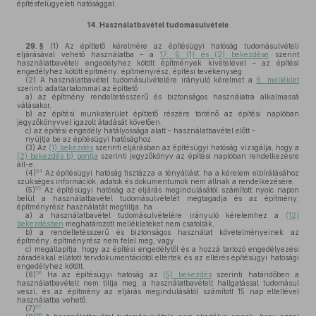
építésfelügyeleti hatósággal.
14.
Használatbavétel tudomásulvétele
29. §
(1)
Az építtető kérelmére az építésügyi hatóság tudomásulvételi
eljárásával vehető használatba – a
17. § (1) és (2) bekezdése
szerint
használatbavételi engedélyhez kötött építmények kivételével – az építési
engedélyhez kötött építmény, építményrész, építési tevékenység.
(2)
A használatbavétel tudomásulvételére irányuló kérelmet a
6. melléklet
szerinti adattartalommal az építtető
a)
az építmény rendeltetésszerű és biztonságos használatra alkalmassá
válásakor,
b)
az építési munkaterület építtető részére történő az építési naplóban
jegyzőkönyvvel igazolt átadását követően,
c)
az építési engedély hatályossága alatt – használatbavétel előtt –
nyújtja be az építésügyi hatósághoz.
(3)
Az
(1) bekezdés
szerinti eljárásban az építésügyi hatóság vizsgálja, hogy a
(2) bekezdés b) pontja
szerinti jegyzőkönyv az építési naplóban rendelkezésre
áll-e.
54
(4)
Az építésügyi hatóság tisztázza a tényállást, ha a kérelem elbírálásához
szükséges információk, adatok és dokumentumok nem állnak a rendelkezésére.
55
(5)
Az építésügyi hatóság az eljárás megindulásától számított nyolc napon
belül a használatbavétel tudomásulvételét megtagadja és az építmény,
építményrész használatát megtiltja, ha
a)
a használatbavétel tudomásulvételére irányuló kérelemhez a
(12)
bekezdésben
meghatározott mellékleteket nem csatolták,
b)
a rendeltetésszerű és biztonságos használat követelményeinek az
építmény, építményrész nem felel meg, vagy
c)
megállapítja, hogy az építési engedélytől és a hozzá tartozó engedélyezési
záradékkal ellátott tervdokumentációtól eltértek és az eltérés építésügyi hatósági
engedélyhez kötött.
56
(6)
Ha az építésügyi hatóság az
(5) bekezdés
szerinti határidőben a
használatbavételt nem tiltja meg, a használatbavételt hallgatással tudomásul
veszi, és az építmény az eljárás megindulásától számított 15 nap elteltével
használatba vehető.
57
(7)
58