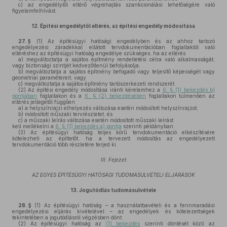
c)
az engedélytől eltérő végrehajtás szankcionálási lehetőségére való
figyelemfelhívást.
12.
Építési engedélytől eltérés, az építési engedély módosítása
27. §
(1)
Az építésügyi hatósági engedélyben és az ahhoz tartozó
engedélyezési záradékkal ellátott tervdokumentációban foglaltaktól való
eltéréshez az építésügyi hatóság engedélye szükséges, ha az eltérés
a)
megváltoztatja a sajátos építmény rendeltetési célra való alkalmasságát,
vagy biztonsági szintjét kedvezőtlenül befolyásolja,
b)
megváltoztatja a sajátos építmény befogadó vagy teljesítő képességét vagy
geometriai paramétereit, vagy
c)
megváltoztatja a sajátos építmény tartószerkezeti rendszerét.
(2)
Az építési engedély módosítása iránti kérelemhez a
6. § (1) bekezdés b)
pontjában
foglaltakon és a
6. § (2) bekezdésében
foglaltakon túlmenően az
eltérés jellegétől függően
a)
a helyszínrajzi elhelyezés változása esetén módosított helyszínrajzot,
b)
módosított műszaki tervrészletet, és
c)
a műszaki leírás változása esetén módosított műszaki leírást
kell mellékelni a
6. § (1) bekezdés a) pontja
szerinti példányban.
(3)
Az építésügyi hatóság teljes körű tervdokumentáció elkészítésére
kötelezheti az építtetőt, ha a tervezett módosítás az engedélyezett
tervdokumentáció több részletére terjed ki.
III. Fejezet
AZ EGYES ÉPÍTÉSÜGYI HATÓSÁGI TUDOMÁSULVÉTELI ELJÁRÁSOK
13.
Jogutódlás tudomásulvétele
28. §
(1)
Az építésügyi hatóság – a használatbavételi és a fennmaradási
engedélyezési eljárás kivételével – az engedélyek és kötelezettségek
tekintetében a jogutódlásról végzésben dönt.
(2)
Az építésügyi hatóság az
(1) bekezdés
szerinti döntését közli az