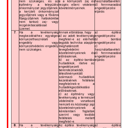
nem szükséges, és az
e a környezeti zaj és
használatbavételi
építmény a települési
rezgés elleni védelem
d) fennmaradási
önkormányzat jegyzőjének,
követelményeinek.
engedélyezési
a kerületi önkormányzat
eljárás
jegyzőjének vagy a főváros
főjegyzőjének hatáskörébe
nem tartozó zaj- vagy
rezgéskibocsátással
üzemel.
7.
Ha a tevékenység
Annak elbírálása, hogy
a) építési
megkezdéséhez egységes
a) az adott tevékenység
engedélyezési
környezethasználati
megfelel-e az elérhető
b) bontási
engedély vagy
legjobb technika alapján
engedélyezési
környezetvédelmi engedély
meghatározott
c)
nem szükséges.
levegővédelmi
használatbavételi
követelményeknek és
d) fennmaradási
előírásoknak,
engedélyezési
b) az építési-bontási
eljárás
hulladékok, illetve az
engedélyezett
berendezésekből,
létesítményekből
származó hulladékok
kezelésének feltételei
megfelelnek-e a
hulladékgazdálkodási
előírásoknak,
c) az építmény vagy
tevékenység a természet
védelmére vonatkozó
nemzeti és közösségi jogi
követelményeknek a
kérelemben foglaltak
szerint vagy további
feltételek mellett
megfelel-e.
8.
Ha a tevékenység
Az építési tevékenység
a) építési