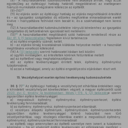
(8)
A használatbavétel tudomásulvétele nem akadálya annak, hogy azzal
egyidejűleg az építésügyi hatóság határidő megjelölésével az esetlegesen
hiányzó munkálatok elvégzésére kötelezze az építtetőt.
59
(9)–(10)
(11)
Az eljárás során az építésügyi hatóság az eljárás megindításáról értesítést
és – az igazgatási szolgáltatási díj előzetes megfizetése elmaradásának esetét
kivéve – hiánypótlásra felhívást nem bocsát ki, és a szakhatóságot nem keresi
meg.
(12)
A használatbavétel tudomásulvételére irányuló kérelemhez az igazgatási
szolgáltatási díj befizetésének igazolását kell mellékelni.
60
(13)
A használatbavétel megtiltásáról szóló határozat rendelkező része az
Ákr. 81. § (1) bekezdésében
foglaltakon kívül tartalmazza
a)
az építési engedély számát, keltét,
b)
– az eljárási bírság kiszabásának kilátásba helyezése mellett – a használat
megtiltására vonatkozó kötelezést.
(14)
A
(13) bekezdés
szerinti határozatot írásban kell közölni
a)
ügyféli minőségben, az értesítettek körének feltüntetése mellett
aa)
az építtetővel vagy meghatalmazottjával,
ab)
az építési tevékenységgel érintett telek, építmény, építményrész
tulajdonosával,
b)
azzal a hatósággal, amely az építési engedélyezési eljárásban részt vett.
15.
Veszélyhelyzet esetén építési tevékenység tudomásulvétele
61
30. §
(1)
Az építésügyi hatóság a veszélyhelyzet elhárítása érdekében vagy
a kihirdetett veszélyhelyzet következtében végzett, a magyar építészetről szóló
2023. évi C. törvény (a továbbiakban: Méptv.) 176. § (2) bekezdés
e szerint
jogszerűtlen építési tevékenységgel
a)
megvalósult építmény, építményrész, építményszerkezet, építési
tevékenység fennmaradását,
b)
az építmény, építményrész, építményszerkezet elbontását,
c)
veszélyes állapotú építmények, építményrészek, építményszerkezetek
jogszerűtlen építési tevékenységgel történő halasztást nem tűrő
veszélyelhárítása, vagy részleges elbontása esetén a megvalósult építmény,
építményrész, építményszerkezet fennmaradását
az építtető, vagy amennyiben az építtető személye nem ismert, a tulajdonos
kérelmére – ha az elvégzett építési tevékenység az előírásoknak megfelel –