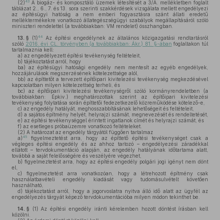
43
(2)
A biogáz- és komposztáló üzemek létesítését a 3/A. mellékletben foglalt
táblázat 2., 6., 7. és 13. sora szerinti szakkérdések vizsgálata mellett engedélyezi
az építésügyi hatóság a nem emberi fogyasztásra szánt állati eredetű
melléktermékekre vonatkozó állategészségügyi szabályok megállapításáról szóló
miniszteri rendelettel (a továbbiakban: VM rendelet) összhangban.
44
13. §
(1)
Az építési engedélynek az általános közigazgatási rendtartásról
szóló
2016. évi CL. törvényben (a továbbiakban: Ákr.) 81. §-ában
foglaltakon túl
tartalmaznia kell:
a)
az engedélyezett építési tevékenység feltételeit,
b)
tájékoztatást arról, hogy
ba)
az építésügyi hatósági engedély nem mentesít az egyéb engedélyek,
hozzájárulások megszerzésének kötelezettsége alól,
bb)
az építtetőt a tervezett építőipari kivitelezési tevékenység megkezdésével
kapcsolatban milyen kötelezettség terheli, és
bc)
az építőipari kivitelezési tevékenységről szóló kormányrendeletben (a
továbbiakban: Épkiv.) meghatározottak szerint az építőipari kivitelezési
tevékenység folytatása során építtetői fedezetkezelő közreműködése kötelező-e,
c)
az engedély hatályát, meghosszabbításának lehetőségeit és feltételeit,
d)
a sajátos építmény helyét, helyrajzi számát, megnevezését és rendeltetését,
e)
az építési tevékenységgel érintett ingatlanok címét és helyrajzi számát, és
f)
az esetleges próbaüzemre vonatkozó feltételeket.
(2)
A határozat az engedély tárgyától függően tartalmaz
45
a)
figyelmeztetést arra, hogy az építtető építési tevékenységet csak a
végleges építési engedély és az ahhoz tartozó – engedélyezési záradékkal
ellátott – tervdokumentáció alapján, az engedély hatályának időtartama alatt,
továbbá a saját felelősségére és veszélyére végezhet,
b)
figyelmeztetést arra, hogy az építési engedély polgári jogi igényt nem dönt
el,
c)
figyelmeztetést arra vonatkozóan, hogy a létrehozott építmény csak
használatbavételi engedély kiadását vagy tudomásulvételt követően
használható,
d)
tájékoztatást arról, hogy a jogorvoslatra nyitva álló idő alatt az ügyfél az
engedélyezés tárgyát képező tervdokumentációba milyen módon tekinthet be.
14. §
(1)
Az építési engedély iránti kérelemben hozott döntést írásban kell
közölni.