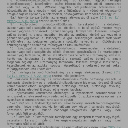
8.
hőtermelő-hőszolgáltató létesítmény:
50 kVA-nál nagyobb névleges
teljesítőképességű kiserőművet ellátó hőtermelési rendeltetésű berendezés
védelmét vagy a 0,5 MW-nál nagyobb hőteljesítményű hőtermelési és
hőszolgáltatási berendezés – ideértve a fűtőművet is – védelmét közvetlenül
szolgáló sajátos építmény a hőtermelési, hőszolgáltatási berendezéssel együtt;
5
8a.
jelentős korszerűsítés:
az energiahatékonyságról szóló
2015. évi LVII.
törvény 2. § 15. pontja
szerinti korszerűsítés;
6
9.
közforgalmú autógáz-töltőállomás:
kereskedelmi rendeltetésű,
üzemanyagellátás-szolgáltatási célból létesített, a belső égésű motorok vagy
üzemanyagcella-rendszerek gázüzemanyag tartályának töltésére szolgáló
sajátos építmény, amely magában foglalja az autógáz kimérő szerkezetet, a
gázüzemanyag-tárolót, a töltőhelyet, a gázüzemanyagot szállító tartályautó
lefejtőhelyet, az ideiglenes parkolásra szolgáló helyet és a működtetéshez
szükséges egyéb építményt, műtárgyat az utak kivételével;
10.
közforgalmú üzemanyag-töltőállomás:
kereskedelmi rendeltetésű,
üzemanyagellátás-szolgáltatási célból létesített, gépjárművek és munkagépek
üzemanyag tartályaiba, illetve szállítóedényekbe történő üzemanyag töltésére,
kenőanyag tárolására és kiszolgálására szolgáló sajátos építmény, amely
magában foglalja az üzemanyag tárolására, töltésére szolgáló létesítményt,
kezelőhelyet, és az azokkal szorosan összefüggő rendeltetésű építményeket,
műtárgyakat az utak kivételével;
7
10a.
névleges bemenő hőteljesítmény:
az energiahatékonyságról szóló
2015.
évi LVII. törvény 2. § 22. pontja
szerinti hőteljesítmény;
11.
nukleáris létesítmény és radioaktívhulladék-tároló biztonsági övezete:
a
nukleáris létesítmény és a radioaktívhulladék-tároló biztonsági övezetéről szóló
kormányrendeletben meghatározott biztonsági övezet, biztonsági távolság,
védőtávolság, telepítési távolság, elhelyezési távolság;
12.
nyomástartó rendszerek építményei:
a nyomástartó berendezések és
rendszerek elhelyezését vagy védelmét közvetlenül szolgáló sajátos építmény a
nyomástartó berendezéssel, rendszerrel együtt;
8
12a.
távfűtés:
a távhőszolgáltatásról szóló törvény szerinti távhőszolgáltatás,
vagy gőz, illetve melegített víz formájában egy központi termelési egységből,
vezetéken keresztül történő hőenergia-szolgáltatás légterek vagy ipari
folyamatok fűtése céljából;
9
12b.
távhűtés:
hűtött folyadék formájában egy központi termelési egységből,
vezetéken keresztül történő hőenergia-szolgáltatás légterek vagy ipari
folyamatok hűtése céljából;
10
12c.
teljes bemenő hőteljesítmény:
az energiahatékonyságról szóló
2015. évi