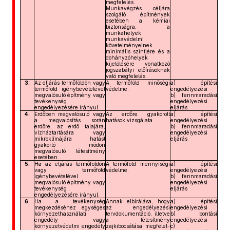
megfelelés.
Munkavégzés céljára
szolgáló építmények
esetében a kémiai
biztonságra, a
munkahelyek
munkavédelmi
követelményeinek
minimális szintjére és a
dohányzóhelyek
kijelölésére vonatkozó
jogszabályi előírásoknak
való megfelelés.
3.
Az eljárás termőföldön vagy
A termőföld minőségi
a) építési
termőföld igénybevételével
védelme.
engedélyezési
megvalósuló építmény vagy
b) fennmaradási
tevékenység
engedélyezési
engedélyezésére irányul.
eljárás
4.
Erdőben megvalósuló vagy
Az erdőre gyakorolt
a) építési
a megvalósítás során
hatások vizsgálata.
engedélyezési
erdőre, az erdő talajára,
b) fennmaradási
vízháztartására vagy
engedélyezési
mikroklímájára hatást
eljárás
gyakorló módon
megvalósuló létesítmény
esetében.
5.
Ha az eljárás termőföldön
A termőföld mennyiségi
a) építési
vagy termőföld
védelme.
engedélyezési
igénybevételével
b) fennmaradási
megvalósuló építmény vagy
engedélyezési
tevékenység
eljárás
engedélyezésére irányul.
6.
Ha a tevékenység
Annak elbírálása, hogy
a) építési
megkezdéséhez egységes
az engedélyezési
engedélyezési
környezethasználati
tervdokumentáció, illetve
b) bontási
engedély vagy
a létesítmény
engedélyezési
környezetvédelmi engedély
zajkibocsátása megfelel-
c)