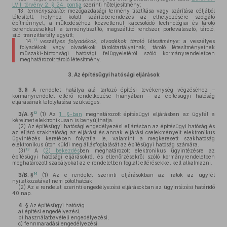
LVII. törvény 2. § 24. pontja
szerinti hőteljesítmény;
13.
terményszárító:
mezőgazdasági termény tisztítása vagy szárítása céljából
létesített, helyhez kötött szárítóberendezés az elhelyezésére szolgáló
építménnyel, a működéséhez közvetlenül kapcsolódó technológiai és tároló
berendezésekkel, a terménytisztító, magszállító rendszer, porleválasztó, tároló,
siló, tranzittartály együtt;
11
14.
veszélyes folyadékok, olvadékok tároló létesítménye:
a veszélyes
folyadékok vagy olvadékok tárolótartályainak, tároló létesítményeinek
műszaki-biztonsági hatósági felügyeletéről szóló kormányrendeletben
meghatározott tároló létesítmény.
3.
Az építésügyi hatósági eljárások
3. §
A rendelet hatálya alá tartozó építési tevékenység végzéséhez –
kormányrendelet eltérő rendelkezése hiányában – az építésügyi hatóság
eljárásának lefolytatása szükséges.
12
3/A. §
(1)
Az
1. §-ban
meghatározott építésügyi eljárásban az ügyfél a
kérelmet elektronikusan is benyújthatja.
(2)
Az építésügyi hatósági engedélyezési eljárásban az építésügyi hatóság és
az eljáró szakhatóság az eljárást és annak eljárási cselekményeit elektronikus
ügyintézés keretében folytatja le, valamint a megkeresett szakhatóság
elektronikus úton küldi meg állásfoglalását az építésügyi hatóság számára.
13
(3)
A
(2) bekezdés
ben meghatározott elektronikus ügyintézésre az
építésügyi hatósági eljárásokról és ellenőrzésekről szóló kormányrendeletben
meghatározott szabályokat az e rendeletben foglalt eltérésekkel kell alkalmazni.
14
3/B. §
(1)
Az e rendelet szerinti eljárásokban az iratok az ügyfél
nyilatkozatával nem pótolhatóak.
(2)
Az e rendelet szerinti engedélyezési eljárásokban az ügyintézési határidő
40 nap.
4. §
Az építésügyi hatóság
a)
építési engedélyezési,
b)
használatbavételi engedélyezési,
c)
fennmaradási engedélyezési,