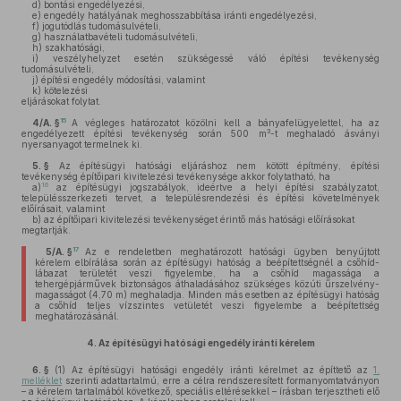
d)
bontási engedélyezési,
e)
engedély hatályának meghosszabbítása iránti engedélyezési,
f)
jogutódlás tudomásulvételi,
g)
használatbavételi tudomásulvételi,
h)
szakhatósági,
i)
veszélyhelyzet esetén szükségessé váló építési tevékenység
tudomásulvételi,
j)
építési engedély módosítási, valamint
k)
kötelezési
eljárásokat folytat.
15
4/A. §
A végleges határozatot közölni kell a bányafelügyelettel, ha az
3
engedélyezett építési tevékenység során 500 m
-t meghaladó ásványi
nyersanyagot termelnek ki.
5. §
Az építésügyi hatósági eljáráshoz nem kötött építmény, építési
tevékenység építőipari kivitelezési tevékenysége akkor folytatható, ha
16
a)
az építésügyi jogszabályok, ideértve a helyi építési szabályzatot,
településszerkezeti tervet, a településrendezési és építési követelmények
előírásait, valamint
b)
az építőipari kivitelezési tevékenységet érintő más hatósági előírásokat
megtartják.
17
5/A. §
Az e rendeletben meghatározott hatósági ügyben benyújtott
kérelem elbírálása során az építésügyi hatóság a beépítettségnél a csőhíd-
lábazat területét veszi figyelembe, ha a csőhíd magassága a
tehergépjárművek biztonságos áthaladásához szükséges közúti űrszelvény-
magasságot (4,70 m) meghaladja. Minden más esetben az építésügyi hatóság
a csőhíd teljes vízszintes vetületét veszi figyelembe a beépítettség
meghatározásánál.
4.
Az építésügyi hatósági engedély iránti kérelem
6. §
(1)
Az építésügyi hatósági engedély iránti kérelmet az építtető az
1.
melléklet
szerinti adattartalmú, erre a célra rendszeresített formanyomtatványon
– a kérelem tartalmából következő, speciális eltérésekkel – írásban terjesztheti elő