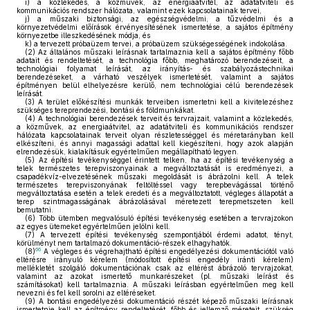
i)
a közlekedés, a közművek, az energiaátvitel, az adatátviteli és
kommunikációs rendszer hálózata, valamint ezek kapcsolatainak tervei,
j)
a műszaki biztonsági, az egészségvédelmi, a tűzvédelmi és a
környezetvédelmi előírások érvényesítésének ismertetése, a sajátos építmény
környezetbe illeszkedésének módja, és
k)
a tervezett próbaüzem tervei, a próbaüzem szükségességének indokolása.
(2)
Az általános műszaki leírásnak tartalmaznia kell a sajátos építmény főbb
adatait és rendeltetését, a technológia főbb, meghatározó berendezéseit, a
technológiai folyamat leírását, az irányítás- és szabályozástechnikai
berendezéseket, a várható veszélyek ismertetését, valamint a sajátos
építményen belül elhelyezésre kerülő, nem technológiai célú berendezések
leírását.
(3)
A terület előkészítési munkák terveiben ismertetni kell a kivitelezéshez
szükséges tereprendezési, bontási és földmunkákat.
(4)
A technológiai berendezések terveit és tervrajzait, valamint a közlekedés,
a közművek, az energiaátvitel, az adatátviteli és kommunikációs rendszer
hálózata kapcsolatainak terveit olyan részletességgel és méretarányban kell
elkészíteni, és annyi magassági adattal kell kiegészíteni, hogy azok alapján
elrendezésük, kialakításuk egyértelműen megállapítható legyen.
(5)
Az építési tevékenységgel érintett telken, ha az építési tevékenység a
telek természetes terepviszonyainak a megváltoztatását is eredményezi, a
csapadékvíz-elvezetésének műszaki megoldását is ábrázolni kell. A telek
természetes terepviszonyának feltöltéssel vagy terepbevágással történő
megváltoztatása esetén a telek eredeti és a megváltoztatott, végleges állapotát a
terep szintmagasságának ábrázolásával méretezett terepmetszeten kell
bemutatni.
(6)
Több ütemben megvalósuló építési tevékenység esetében a tervrajzokon
az egyes ütemeket egyértelműen jelölni kell.
(7)
A tervezett építési tevékenység szempontjából érdemi adatot, tényt,
körülményt nem tartalmazó dokumentáció-részek elhagyhatók.
66
(8)
A végleges és végrehajtható építési engedélyezési dokumentációtól való
eltérésre irányuló kérelem (módosított építési engedély iránti kérelem)
mellékletét szolgáló dokumentációnak csak az eltérést ábrázoló tervrajzokat,
valamint az azokat ismertető munkarészeket (pl. műszaki leírást és
számításokat) kell tartalmaznia. A műszaki leírásban egyértelműen meg kell
nevezni és fel kell sorolni az eltéréseket.
(9)
A bontási engedélyezési dokumentáció részét képező műszaki leírásnak
ismertetnie kell az építmény rendeltetését, főbb és jellemző méreteit, szükség