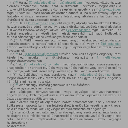
36
(1a)
Ha az
(1) bekezdés d) pont da) alpontjában
hivatkozott költség-haszon
elemzés eredménye pozitív, azaz a diszkontált bevételek meghaladják a
diszkontált kiadások összegét, akkor az építési engedély – az
(1c) bekezdésben
foglalt kivétellel – csak abban az esetben adható ki, ha a létesítmény képes a
hulladékhő visszanyerésére, illetve a létesítmény alkalmas a távfűtési vagy
távhűtési hálózatra való csatlakozásra.
37
(1b)
Ha az
(1) bekezdés d) pont
db)
vagy
dc)
alpontjában hivatkozott költség-
haszon elemzés eredménye pozitív, azaz a diszkontált bevételek meghaladják a
diszkontált kiadások összegét, akkor – az
(1c) bekezdésben
foglalt kivétellel – az
építési engedély a közeli ipari létesítményekből származó hulladékhő
felhasználását figyelembe vevő megvalósításra adható ki.
38
(1c)
A MEKH kérelemre pozitív eredményű, jóváhagyott költség-haszon
elemzés esetén is mentesítheti a kérelmezőt az (1a) vagy az
(1b) bekezdés
szerinti kötelezettségek teljesítése alól jogi, tulajdoni vagy finanszírozási okokra
figyelemmel.
39
(1d)
Az
(1) bekezdés d) pontjától
eltérően nem kell az építési engedély iránti
kérelemhez mellékelni a költséghaszon elemzést a
7. mellékletben
meghatározott esetekben.
40
(1e)
Az
(1) bekezdés d) pontjában
meghatározott költség-haszon elemzések
elvégzésében az érintett távfűtési vagy távhűtési hálózat vagy ipari létesítmény
beruházója, valamint üzemeltetője köteles együttműködni a kérelmezővel.
41
(1f)
Az építésügyi hatóság gondoskodik az
(1) bekezdés c)
és
d) pont
jában
meghatározott mellékletek beszerzéséről, ha azt az ügyfél az építési engedély
iránti kérelméhez nem csatolta.
42
(1g)
Az építésügyi hatóság gondoskodik az eljárásában
a)
a környezetvédelmi hatóság
aa)
végleges környezetvédelmi vagy egységes környezethasználati
engedélyének, több megvalósulási szakaszra bontott építkezés esetében az
összes szakaszra együttesen, vagy
ab)
előzetes vizsgálati eljárásban hozott határozatának, amely szerint az
építkezéssel kapcsolatban nem feltételezhető jelentős környezeti hatás – kivéve,
ha a kérelmező rendelkezik egységes környezethasználati engedéllyel –,
b)
a termőföldön megvalósítandó sajátos építmény esetében az ingatlanügyi
hatóságnak a termőföld más célú hasznosításának engedélyezéséről vagy a más
célú hasznosítás folytatásához való hozzájárulásáról szóló végleges
határozatának
beszerzéséről.