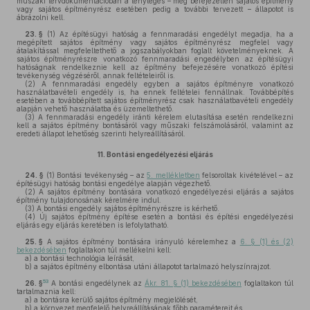
műszaki tervdokumentációban a tényleges – még befejezetlen sajátos építmény
vagy sajátos építményrész esetében pedig a további tervezett – állapotot is
ábrázolni kell.
23. §
(1)
Az építésügyi hatóság a fennmaradási engedélyt megadja, ha a
megépített sajátos építmény vagy sajátos építményrész megfelel vagy
átalakítással megfeleltethető a jogszabályokban foglalt követelményeknek. A
sajátos építményrészre vonatkozó fennmaradási engedélyben az építésügyi
hatóságnak rendelkeznie kell az építmény befejezésére vonatkozó építési
tevékenység végzéséről, annak feltételeiről is.
(2)
A fennmaradási engedély egyben a sajátos építményre vonatkozó
használatbavételi engedély is, ha ennek feltételei fennállnak. Továbbépítés
esetében a továbbépített sajátos építményrész csak használatbavételi engedély
alapján vehető használatba és üzemeltethető.
(3)
A fennmaradási engedély iránti kérelem elutasítása esetén rendelkezni
kell a sajátos építmény bontásáról vagy műszaki felszámolásáról, valamint az
eredeti állapot lehetőség szerinti helyreállításáról.
11.
Bontási engedélyezési eljárás
24. §
(1)
Bontási tevékenység – az
5. mellékletben
felsoroltak kivételével – az
építésügyi hatóság bontási engedélye alapján végezhető.
(2)
A sajátos építmény bontására vonatkozó engedélyezési eljárás a sajátos
építmény tulajdonosának kérelmére indul.
(3)
A bontási engedély sajátos építményrészre is kérhető.
(4)
Új sajátos építmény építése esetén a bontási és építési engedélyezési
eljárás egy eljárás keretében is lefolytatható.
25. §
A sajátos építmény bontására irányuló kérelemhez a
6. § (1) és (2)
bekezdésében
foglaltakon túl mellékelni kell:
a)
a bontási technológia leírását,
b)
a sajátos építmény elbontása utáni állapotot tartalmazó helyszínrajzot.
53
26. §
A bontási engedélynek az
Ákr. 81. § (1) bekezdésében
foglaltakon túl
tartalmaznia kell:
a)
a bontásra kerülő sajátos építmény megjelölését,
b)
a környezet megfelelő helyreállításának főbb paramétereit és