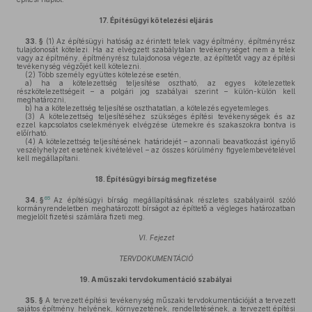
17.
Építésügyi kötelezési eljárás
33. §
(1)
Az építésügyi hatóság az érintett telek vagy építmény, építményrész
tulajdonosát kötelezi. Ha az elvégzett szabálytalan tevékenységet nem a telek
vagy az építmény, építményrész tulajdonosa végezte, az építtetőt vagy az építési
tevékenység végzőjét kell kötelezni.
(2)
Több személy együttes kötelezése esetén,
a)
ha a kötelezettség teljesítése osztható, az egyes kötelezettek
részkötelezettségeit – a polgári jog szabályai szerint – külön-külön kell
meghatározni,
b)
ha a kötelezettség teljesítése oszthatatlan, a kötelezés egyetemleges.
(3)
A kötelezettség teljesítéséhez szükséges építési tevékenységek és az
ezzel kapcsolatos cselekmények elvégzése ütemekre és szakaszokra bontva is
előírható.
(4)
A kötelezettség teljesítésének határidejét – azonnali beavatkozást igénylő
veszélyhelyzet esetének kivételével – az összes körülmény figyelembevételével
kell megállapítani.
18.
Építésügyi bírság megfizetése
65
34. §
Az építésügyi bírság megállapításának részletes szabályairól szóló
kormányrendeletben meghatározott bírságot az építtető a végleges határozatban
megjelölt fizetési számlára fizeti meg.
VI. Fejezet
TERVDOKUMENTÁCIÓ
19.
A műszaki tervdokumentáció szabályai
35. §
A tervezett építési tevékenység műszaki tervdokumentációját a tervezett
sajátos építmény helyének, környezetének, rendeltetésének, a tervezett építési