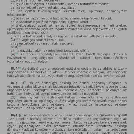
(2)
Az érdemi döntést közölni kell
a)
ügyféli minőségben, az értesítettek körének feltüntetése mellett
aa)
az építtetővel vagy meghatalmazottjával,
ab)
az építési tevékenységgel érintett telek, építmény, építményrész
tulajdonosával,
ac)
azzal, akit az építésügyi hatóság az eljárásba ügyfélként bevont,
ad)
a szakhatóságok által megállapított ügyféli körrel,
b)
tájékoztatásul azzal, akinek az építési tevékenységgel érintett telekre,
építményre vonatkozó jogát az ingatlan-nyilvántartásba bejegyezték és ügyféli
jogállással nem rendelkezik,
c)
azzal a hatósággal, amely az ügyben szakhatósági állásfoglalást adott.
46
(3)
A végleges döntést közölni kell
a)
az építtetővel vagy meghatalmazottjával,
47
b)–d)
e)
mindazokkal, akiknek értesítését jogszabály előírja.
48
(4)
Az építési engedélyezési eljárás során hozott végleges döntés a
hozzátartozó, engedélyezési záradékkal ellátott tervdokumentációban
foglaltakkal együtt hatályos.
49
15. §
Az építtető csak a végleges építési engedély és az ahhoz tartozó –
engedélyezési záradékkal ellátott – tervdokumentáció alapján, az engedély
hatályának időtartama alatt végezheti az engedélyköteles építési tevékenységet.
50
16. §
(1)
Ha az építésügyi hatóság az építési engedélyt megadja, a
véglegessé válás időpontjának tudomásra jutásától számított nyolc napon belül az
engedélyezésre benyújtott tervdokumentáció egy záradékolt példányát az
irattárában helyezi el, egy példányát az építtetőnek megküldi.
51
(2)
Amennyiben az építésügyi hatóság nem adja meg az építésügyi
engedélyt, akkor az építésügyi eljárás végleges lezárását követő nyolc napon
belül a tervdokumentáció példányait – az irattárba helyezendő példány
kivételével – az építtetőnek megküldi.
52
16/A. §
Az építési engedély jogosultja az építési engedély birtokában jogosult
– az illetékes hatóság előzetes értesítése mellett – az engedélyben foglaltak
szerinti sajátos építményt – az építményen belüli veszélyes berendezéseknek
egyéb jogszabályban előírt próbaüzem elrendelésére vonatkozó hatósági
döntések kiadását követően – próbaüzemben működtetni, valamint a próbaüzem
megkezdése és a használatbavételi engedély kiadása közötti átmeneti