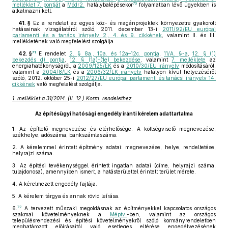
70
melléklet 7. pontját
a
Módr2.
hatálybalépésekor
folyamatban lévő ügyekben is
alkalmazni kell.
41. §
Ez a rendelet az egyes köz- és magánprojektek környezetre gyakorolt
hatásainak vizsgálatáról szóló, 2011. december 13-i
2011/92/EU európai
parlamenti és a tanács irányelv 2., 4. és 9. cikkének
, valamint II. és III.
mellékletének való megfelelést szolgálja.
71
42. §
E rendelet
2. § 8a., 10a. és 12a–12c. pontja
,
11/A. §-a
,
12. § (1)
bekezdés d) pontja
,
12. § (1a)–(1e) bekezdése
, valamint
7. melléklete
az
energiahatékonyságról, a
2009/125/EK
és a
2010/30/EU irányelv
módosításáról,
valamint a
2004/8/EK
és a
2006/32/EK irányelv
hatályon kívül helyezéséről
szóló, 2012. október 25-i
2012/27/EU európai parlamenti és tanácsi irányelv 14.
cikkének
való megfelelést szolgálja.
1. melléklet a 31/2014. (II. 12.) Korm. rendelethez
Az építésügyi hatósági engedély iránti kérelem adattartalma
1.
Az építtető megnevezése és elérhetősége. A költségviselő megnevezése,
székhelye, adószáma, bankszámlaszáma.
2.
A kérelemmel érintett építmény adatai: megnevezése, helye, rendeltetése,
helyrajzi száma.
3.
Az építési tevékenységgel érintett ingatlan adatai (címe, helyrajzi száma,
tulajdonosa), amennyiben ismert, a hatásterülettel érintett terület mérete.
4.
A kérelmezett engedély fajtája.
5.
A kérelem tárgya és annak rövid leírása.
72
6.
A tervezett műszaki megoldásnak az építményekkel kapcsolatos országos
szakmai követelményeknek a
Méptv.
-ben, valamint az országos
településrendezési és építési követelményekről szóló kormányrendeletben
meghatározott előírásaitól való esetleges eltérése engedélyezésének