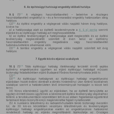
6.
Az építésügyi hatósági engedély időbeli hatálya
21
9. §
(1)
A végleges használatbavételi – beleértve a részleges
használatbavételi engedélyt is – és a fennmaradási engedély határozatlan ideig
hatályos.
22
(2)
Az építési engedély a véglegessé válás napjától három évig hatályos,
kivéve ha
a)
a hatályossága alatt az építtető kezdeményezte a
4. § e) pontja
szerinti
eljárást és az építésügyi hatóság azt meghosszabbította,
b)
az építési tevékenységet a hatályossága alatt megkezdték és az építési
tevékenység megkezdésétől számított öt éven belül az építmény
használatbavételi engedély megadására vagy használatbavétel
tudomásulvételére alkalmassá válik.
23
(3)
A bontási engedély a véglegessé válás napjától számított két évig
hatályos.
7.
Egyéb közös eljárási szabályok
24
10. §
(1)
Több építésügyi hatóság illetékességi területét érintő sajátos
építmény engedélyezési ügyében az eljáró építésügyi hatóságot műszaki
biztonsági feladatkörében eljáró Budapest Főváros Kormányhivatala jelöli ki.
25
(2)
26
(3)
Az építésügyi hatóságnak az építésügyi hatósági engedélyezési
eljárásban hozott érdemi döntését a döntés hirdetményi úton történő közlésének
szabályai szerint a hatásterületen lévő önkormányzat honlapján is közzé kell
tenni.
(4)
Nincs ellenérdekű ügyfél az eljárásban, ha az építtető benyújtotta az
ügyben érintett összes ügyfélnek a kérelmezett építési tevékenység végzéséhez
történő, a tervdokumentáció ismeretében tett és az abban foglaltakkal egyetértést
tartalmazó teljes bizonyító erejű magánokiratba foglalt nyilatkozatát.
(5)
A nukleáris létesítmény és radioaktívhulladék-tároló biztonsági övezetén
túl, de 30 km-es körzetében veszélyes létesítmények és tevékenységek
építésügyi hatósági engedélyezése esetén az engedélyezésre hatáskörrel
rendelkező hatóság az eljárás megindításáról tájékoztatja az Országos