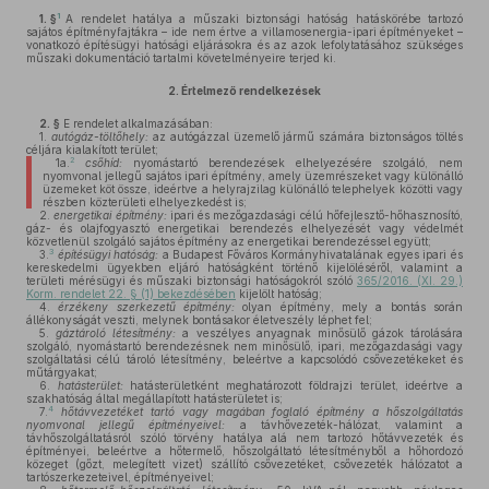
1
1. §
A rendelet hatálya a műszaki biztonsági hatóság hatáskörébe tartozó
sajátos építményfajtákra – ide nem értve a villamosenergia-ipari építményeket –
vonatkozó építésügyi hatósági eljárásokra és az azok lefolytatásához szükséges
műszaki dokumentáció tartalmi követelményeire terjed ki.
2.
Értelmező rendelkezések
2. §
E rendelet alkalmazásában:
1.
autógáz-töltőhely:
az autógázzal üzemelő jármű számára biztonságos töltés
céljára kialakított terület;
2
1a.
csőhíd:
nyomástartó berendezések elhelyezésére szolgáló, nem
nyomvonal jellegű sajátos ipari építmény, amely üzemrészeket vagy különálló
üzemeket köt össze, ideértve a helyrajzilag különálló telephelyek közötti vagy
részben közterületi elhelyezkedést is;
2.
energetikai építmény:
ipari és mezőgazdasági célú hőfejlesztő-hőhasznosító,
gáz- és olajfogyasztó energetikai berendezés elhelyezését vagy védelmét
közvetlenül szolgáló sajátos építmény az energetikai berendezéssel együtt;
3
3.
építésügyi hatóság:
a Budapest Főváros Kormányhivatalának egyes ipari és
kereskedelmi ügyekben eljáró hatóságként történő kijelöléséről, valamint a
területi mérésügyi és műszaki biztonsági hatóságokról szóló
365/2016. (XI. 29.)
Korm. rendelet 22. § (1) bekezdésében
kijelölt hatóság;
4.
érzékeny szerkezetű építmény:
olyan építmény, mely a bontás során
állékonyságát veszti, melynek bontásakor életveszély léphet fel;
5.
gáztároló létesítmény:
a veszélyes anyagnak minősülő gázok tárolására
szolgáló, nyomástartó berendezésnek nem minősülő, ipari, mezőgazdasági vagy
szolgáltatási célú tároló létesítmény, beleértve a kapcsolódó csővezetékeket és
műtárgyakat;
6.
hatásterület:
hatásterületként meghatározott földrajzi terület, ideértve a
szakhatóság által megállapított hatásterületet is;
4
7.
hőtávvezetéket tartó vagy magában foglaló építmény a hőszolgáltatás
nyomvonal jellegű építményeivel:
a távhővezeték-hálózat, valamint a
távhőszolgáltatásról szóló törvény hatálya alá nem tartozó hőtávvezeték és
építményei, beleértve a hőtermelő, hőszolgáltató létesítményből a hőhordozó
közeget (gőzt, melegített vizet) szállító csővezetéket, csővezeték hálózatot a
tartószerkezeteivel, építményeivel;