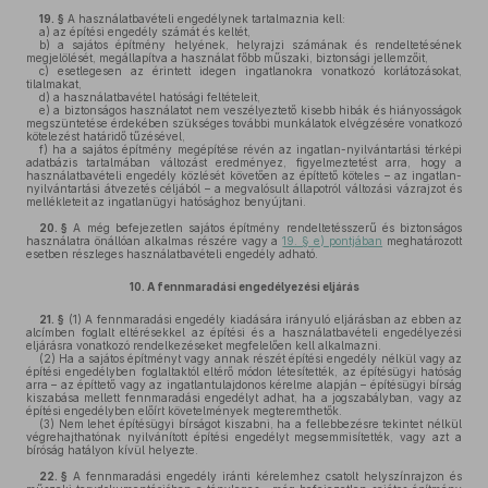
19. §
A használatbavételi engedélynek tartalmaznia kell:
a)
az építési engedély számát és keltét,
b)
a sajátos építmény helyének, helyrajzi számának és rendeltetésének
megjelölését, megállapítva a használat főbb műszaki, biztonsági jellemzőit,
c)
esetlegesen az érintett idegen ingatlanokra vonatkozó korlátozásokat,
tilalmakat,
d)
a használatbavétel hatósági feltételeit,
e)
a biztonságos használatot nem veszélyeztető kisebb hibák és hiányosságok
megszüntetése érdekében szükséges további munkálatok elvégzésére vonatkozó
kötelezést határidő tűzésével,
f)
ha a sajátos építmény megépítése révén az ingatlan-nyilvántartási térképi
adatbázis tartalmában változást eredményez, figyelmeztetést arra, hogy a
használatbavételi engedély közlését követően az építtető köteles – az ingatlan-
nyilvántartási átvezetés céljából – a megvalósult állapotról változási vázrajzot és
mellékleteit az ingatlanügyi hatósághoz benyújtani.
20. §
A még befejezetlen sajátos építmény rendeltetésszerű és biztonságos
használatra önállóan alkalmas részére vagy a
19. § e) pontjában
meghatározott
esetben részleges használatbavételi engedély adható.
10.
A fennmaradási engedélyezési eljárás
21. §
(1)
A fennmaradási engedély kiadására irányuló eljárásban az ebben az
alcímben foglalt eltérésekkel az építési és a használatbavételi engedélyezési
eljárásra vonatkozó rendelkezéseket megfelelően kell alkalmazni.
(2)
Ha a sajátos építményt vagy annak részét építési engedély nélkül vagy az
építési engedélyben foglaltaktól eltérő módon létesítették, az építésügyi hatóság
arra – az építtető vagy az ingatlantulajdonos kérelme alapján – építésügyi bírság
kiszabása mellett fennmaradási engedélyt adhat, ha a jogszabályban, vagy az
építési engedélyben előírt követelmények megteremthetők.
(3)
Nem lehet építésügyi bírságot kiszabni, ha a fellebbezésre tekintet nélkül
végrehajthatónak nyilvánított építési engedélyt megsemmisítették, vagy azt a
bíróság hatályon kívül helyezte.
22. §
A fennmaradási engedély iránti kérelemhez csatolt helyszínrajzon és