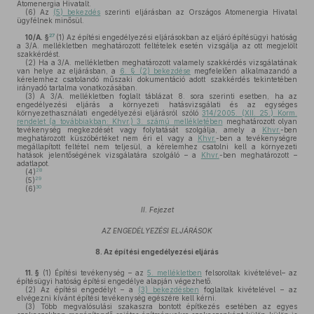
Atomenergia Hivatalt.
(6)
Az
(5) bekezdés
szerinti eljárásban az Országos Atomenergia Hivatal
ügyfélnek minősül.
27
10/A. §
(1)
Az építési engedélyezési eljárásokban az eljáró építésügyi hatóság
a 3/A. mellékletben meghatározott feltételek esetén vizsgálja az ott megjelölt
szakkérdést.
(2)
Ha a 3/A. mellékletben meghatározott valamely szakkérdés vizsgálatának
van helye az eljárásban, a
6. § (2) bekezdése
megfelelően alkalmazandó a
kérelemhez csatolandó műszaki dokumentáció adott szakkérdés tekintetében
irányadó tartalma vonatkozásában.
(3)
A 3/A. mellékletben foglalt táblázat 8. sora szerinti esetben, ha az
engedélyezési eljárás a környezeti hatásvizsgálati és az egységes
környezethasználati engedélyezési eljárásról szóló
314/2005. (XII. 25.) Korm.
rendelet (a továbbiakban: Khvr.) 3. számú mellékletében
meghatározott olyan
tevékenység megkezdését vagy folytatását szolgálja, amely a
Khvr.
-ben
meghatározott küszöbértéket nem éri el vagy a
Khvr.
-ben a tevékenységre
megállapított feltétel nem teljesül, a kérelemhez csatolni kell a környezeti
hatások jelentőségének vizsgálatára szolgáló – a
Khvr.
-ben meghatározott –
adatlapot.
28
(4)
29
(5)
30
(6)
II. Fejezet
AZ ENGEDÉLYEZÉSI ELJÁRÁSOK
8.
Az építési engedélyezési eljárás
11. §
(1)
Építési tevékenység – az
5. mellékletben
felsoroltak kivételével– az
építésügyi hatóság építési engedélye alapján végezhető.
(2)
Az építési engedélyt – a
(3) bekezdésben
foglaltak kivételével – az
elvégezni kívánt építési tevékenység egészére kell kérni.
(3)
Több megvalósulási szakaszra bontott építkezés esetében az egyes