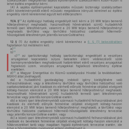
szakaszokban megépítendő sajátos építményekre szakaszonként külön-külön is
lehet építési engedélyt kérni.
(4)
A sajátos építményekkel kapcsolatos műszaki biztonsági szabályzatban
előírt követelményektől eltérő műszaki megoldásra irányuló kérelmet az építési
engedély iránti kérelemmel együtt kell előterjeszteni.
31
11/A. §
Az építésügyi hatóság engedélyét kell kérni a 20 MW teljes bemenő
hőteljesítményt meghaladó, hasznosítható hőmérsékleti szintű hulladékhőt
termelő ipari létesítmények, valamint a 20 MW teljes bemenő hőteljesítményt
meghaladó, távfűtési vagy távhűtési hálózathoz csatlakozó hőtermelő-
hőszolgáltató létesítmények jelentős korszerűsítéséhez.
12. §
(1)
Az építési engedély iránti kérelemhez a
6. § (1) bekezdésében
foglaltakon túl mellékelni kell:
32
a)
33
b)
34
c)
az iparbiztonsági hatóság iparbiztonsági engedélyét a veszélyes
anyagokkal kapcsolatos súlyos balesetek elleni védekezésről szóló
kormányrendeletben meghatározott határértéket elérő veszélyes anyagokkal
foglalkozó üzem, veszélyes anyagokkal foglalkozó létesítmény építése
esetében,
35
d)
a Magyar Energetikai és Közmű-szabályozási Hivatal (a továbbiakban:
MEKH) által jóváhagyott,
da)
a hulladékhő gazdaságilag indokolt igény kielégítésére való
felhasználásával, vagy a létesítmény távfűtési vagy távhűtési hálózathoz való
csatlakoztatásával járó kiadások és elérhető előnyök felmérése céljából elvégzett
költség-haszon elemzést a 20 MW teljes bemenő hőteljesítményt meghaladó,
hasznosítható hőmérsékleti szintű hulladékhőt termelő ipari létesítmények
tervezése vagy jelentős korszerűsítése esetén,
db)
a közeli ipari létesítményekből származó hulladékhő felhasználásával járó
kiadások és elérhető előnyök felmérése céljából elvégzett költség-haszon
elemzést a 20 MW teljes bemenő hőteljesítményt meghaladó, a távfűtési vagy
távhűtési hálózatra csatlakozó hőtermelő-hőszolgáltató létesítmény tervezése
vagy jelentős korszerűsítése esetén, vagy
dc)
a közeli ipari létesítményekből származó hulladékhő felhasználásával járó
kiadások és bevételek felmérése céljából elvégzett költség-haszon elemzést a
hőtávvezetéket tartó vagy magában foglaló építmények tervezése esetén, ide
értve a hőszolgáltatás nyomvonal jellegű építményeit is.