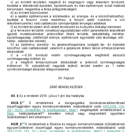
c)
az érintett területen meglévő és meghagyni vagy lebontani tervezett,
továbbá a létesítendő épületek, épületrészek és más építmények külső határoló
körvonalait, megjelölve a terep jellegzetességeit,
d)
az érintett közműveket,
e)
a sajátos építménynek a közlekedési, az energia- és a közműhálózathoz,
továbbá a felszíni vizek medréhez, a felszín alatti vizekhez, a vízi
létesítményekhez való csatlakozás szempontjából lényeges adatokat,
f)
az érintett területen lévő védett természeti és kulturális örökségi elemeket,
g)
a tervezési területre vonatkozó jogszabályban előírt paraméterek teljesítését
igazoló mutatószámokat, jellemzőket (telek területe, beépítettség mértéke,
épületmagasság, zöldfelület aránya, építmények egymástól való távolsága, elő-,
hátsó-, oldalkertek mérete),
h)
az építmény személy- és gépkocsiforgalmára szolgáló be- és kijáratok
közúthoz való csatlakozását, valamint a gépkocsik telken belüli elhelyezésének
ábrázolását,
i)
a —0,00 kiinduló relatív szintmagasságnak megfelelő abszolút
szintmagassági értéket, és
j)
a meglévő terepviszonyok ábrázolását a jellemző szintmagasságok
értékeivel, 10 százaléknál nagyobb lejtésű terület esetén az 1 méter
szintkülönbséget ábrázoló rétegvonalakkal.
VII. Fejezet
ZÁRÓ RENDELKEZÉSEK
40. §
Ez a rendelet 2014. július 1-jén lép hatályba.
67
40/A. §
E rendeletnek a közigazgatási bürokráciacsökkentéssel
összefüggésben egyes kormányrendeletek módosításáról szóló
441/2015. (XII.
28.) Korm. rendelettel (a továbbiakban: Módr.)
megállapított rendelkezéseit a
68
Módr.
hatálybalépését
követően indult vagy megismételt ügyekben
(eljárásokban) kell alkalmazni.
69
40/B. §
E rendeletnek a fővárosi és megyei kormányhivatalok működésének
egyszerűsítésével összefüggő egyes kormányrendeletek módosításáról szóló
360/2019. (XII. 30.) Korm. rendelettel (a továbbiakban: Módr2.) módosított 5.