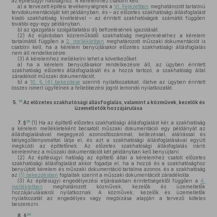
az építésügyi hatósághoz. A kérelemhez csatolni kell:
a)
a tervezett építési tevékenységnek a
VI. Fejezetben
meghatározott tartalmú
tervdokumentációját két példányban, és – az előzetes szakhatósági állásfoglalást
kiadó szakhatóság kivételével – az érintett szakhatóságok számától függően
további egy-egy példányban,
b)
az igazgatási szolgáltatatási díj befizetésének igazolását.
(2)
Az eljárásban közreműködő szakhatóság megkereséséhez a kérelem
tartalmától függően a
2. mellékletben
meghatározott műszaki dokumentációt is
csatolni kell, ha a kérelem benyújtásakor előzetes szakhatósági állásfoglalás
nem áll rendelkezésre.
(3)
A kérelemhez mellékelni lehet a következőket:
a)
ha a kérelem benyújtásakor rendelkezésre áll, az ügyben érintett
szakhatóság előzetes állásfoglalását és a hozzá tartozó, a szakhatóság által
záradékolt műszaki dokumentációt,
b)
a
10. § (4) bekezdése
szerinti nyilatkozatokat, illetve az ügyben érintett
összes ismert ügyfélnek a fellebbezési jogról lemondó nyilatkozatát.
18
5.
Az előzetes szakhatósági állásfoglalás, valamint a közművek, kezelők és
üzemeltetők hozzájárulása
19
7. §
(1)
Ha az építtető előzetes szakhatósági állásfoglalást kér, a szakhatóság
a kérelem mellékleteként becsatolt műszaki dokumentáció egy példányát az
állásfoglalásával megegyező azonosítószámmal, keltezéssel, aláírással és
bélyegzőlenyomattal látja el, és azt a szakhatósági állásfoglalásával együtt
megküldi az építtetőnek. Az előzetes szakhatósági állásfoglalás iránti
kérelemhez a műszaki dokumentációt két példányban kell benyújtani.
(2)
Az építésügyi hatóság az építtető által a kérelemhez csatolt előzetes
szakhatósági állásfoglalást akkor fogadja el, ha a hozzá és a szakhatósághoz
benyújtott kérelem és műszaki dokumentáció tartalma azonos, és a szakhatóság
az
(1) bekezdésben
foglaltak szerint a műszaki dokumentációt záradékolta.
(3)
Az építésügyi engedélyezési eljárásokban érintettségektől függően a
4.
mellékletben
meghatározott közművek, kezelők és üzemeltetők
hozzájárulásokról nyilatkoznak. A közművek, kezelők és üzemeltetők
nyilatkozatát az engedélyes vagy megbízása alapján a tervező köteles
beszerezni.
20
8. §