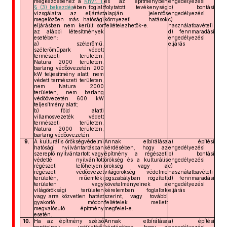
megkezdéséhez a
Khvr. 1.
és az építményben
engedélyezési
§ (3) bekezdés
ében foglalt
folytatott tevékenység
b) bontási
vizsgálatra az eljárást
alapján jelentős
engedélyezési
megelőzően más hatósági
környezeti hatások
c)
eljárásban nem került sor
feltételezhetők-e.
használatbavételi
az alábbi létesítmények
d) fennmaradási
esetében:
engedélyezési
a) szélerőmű,
eljárás
szélerőműpark védett
természeti területen,
Natura 2000 területen,
barlang védőövezetén 200
kW teljesítmény alatt; nem
védett természeti területen,
nem Natura 2000
területen, nem barlang
védőövezetén 600 kW
teljesítmény alatt;
b) föld alatti
villamosvezeték védett
természeti területen,
Natura 2000 területen,
barlang védőövezetén.
9.
A kulturális örökségvédelmi
Annak elbírálása
a) építési
hatósági nyilvántartásban
kérdésében, hogy az
engedélyezési
szereplő nyilvántartott vagy
építmény a régészeti
b) bontási
védetté nyilvánított
örökség és a kulturális
engedélyezési
régészeti lelőhelyen,
örökség vagy a
c)
régészeti védőövezet
világörökség védelme
használatbavételi
területén, műemléki
jogszabályban rögzített
d) fennmaradási
területen vagy
követelményeinek a
engedélyezési
világörökségi területen
kérelemben foglaltak
eljárás
vagy arra közvetlen hatást
szerint, vagy további
gyakorló módon
feltételek mellett
megvalósuló építmény
megfelel-e.
esetén.
10.
Ha az építmény szélső
Annak elbírálása
a) építési