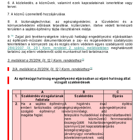
6.
A közlekedés, a közművek, valamint ezek kapcsolatainak ismertetése vagy
tervei.
7.
A közmű üzemeltető hozzájárulása.
8.
A biztonságtechnikai, az egészségvédelmi, a tűzvédelmi és a
környezetvédelmi előírások teljesítése, külterületen, illetve védett természeti
területen a sajátos építmény tájba illesztésének módja.
74
9.
Zajjal járó tevékenységekre irányuló hatósági engedélyezési eljárásokban
az építészeti-műszaki dokumentációnak a zaj- és rezgésvédelmi szabályozás
tekintetében a környezeti zaj és rezgés elleni védelem egyes szabályairól szóló
284/2007. (X. 29.) Korm. rendelet 2. számú mellékletében
meghatározott
tartalmú zaj elleni védelemről szóló munkarészt kell tartalmaznia.
75
3. melléklet a 31/2014. (II. 12.) Korm. rendelethez
76
3/A. melléklet a 31/2014. (II. 12.) Korm. rendelethez
Az építésügyi hatóság engedélyezési eljárásában az eljáró hatóság által
vizsgált szakkérdések
A
B
C
1.
Szakkérdés vizsgálatának
Szakkérdés
Eljárás
feltétele
2.
Ha a sajátos építmény
A higiénés és
a) építési
emberi tartózkodás céljára
egészségvédelmi, az
engedélyezési
szolgáló építményt is
ivóvízminőségi, a
b)
magába foglal.
települési hulladékkal és
használatbavételi
nem közművel
c) fennmaradási
összegyűjtött háztartási
engedélyezési
szennyvízzel kapcsolatos
eljárás
közegészségügyi,
járványügyi vonatkozású
követelményeknek való