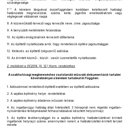
szükségessége.
73
7.
A kérelem tárgyával összefüggésben korábban keletkezett hatósági
határozatok megnevezése, száma, kelte, jogerőre emelkedésének vagy
véglegessé válásának napja.
8.
A közreműködő tervező vagy tervezők neve, címe, jogosultsága.
9.
A benyújtott mellékletek felsorolása.
10.
Az építés elvégzésének tervezett időtartama.
11.
Az építtető nyilatkozata arról, hogy rendelkezik építési jogosultsággal.
12.
Keltezés, az építtető (cégszerű) aláírása.
13.
Az érintett közmű-, közút-, vasút-üzemeltetők nyilatkozatai.
2. melléklet a 31/2014. (II. 12.) Korm. rendelethez
A szakhatósági megkereséshez csatolandó műszaki dokumentáció tartalmi
követelményei a kérelem tartalmától függően
1.
Adószámmal rendelkező építtető esetében az építtető adószáma.
2.
A sajátos építmény helye, rendeltetése.
3.
A sajátos építmény általános műszaki leírása.
4.
Az ingatlanügyi hatóság által hitelesített, 3 hónapnál nem régebbi ingatlan-
nyilvántartási térképmásolat felhasználásával készített helyszínrajz.
5.
Az építési tevékenységgel és a sajátos építmény hatásterületével érintett
ingatlanok helyrajzi száma, amennyiben ismert, a hatásterülettel érintett terület
mérete.