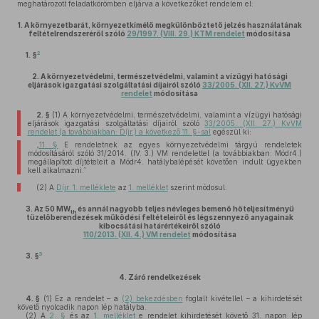
meghatározott feladatkörömben eljárva a következőket rendelem el:
1.
A környezetbarát, környezetkímélő megkülönböztető jelzés használatának
feltételrendszeréről szóló
29/1997. (VIII. 29.) KTM rendelet
módosítása
2
1. §
2.
A környezetvédelmi, természetvédelmi, valamint a vízügyi hatósági
eljárások igazgatási szolgáltatási díjairól szóló
33/2005. (XII. 27.) KvVM
rendelet
módosítása
2. §
(1)
A környezetvédelmi, természetvédelmi, valamint a vízügyi hatósági
eljárások igazgatási szolgáltatási díjairól szóló
33/2005. (XII. 27.) KvVM
rendelet (a továbbiakban: Díjr.) a következő 11. §-sal
egészül ki:
„
11. §
E rendeletnek az egyes környezetvédelmi tárgyú rendeletek
módosításáról szóló 31/2014. (IV. 3.) VM rendelettel (a továbbiakban: Módr4.)
megállapított díjtételeit a Módr4. hatálybalépését követően indult ügyekben
kell alkalmazni.”
(2)
A
Díjr. 1. melléklete
az
1. melléklet
szerint módosul.
3.
Az 50 MW
és annál nagyobb teljes névleges bemenő hőteljesítményű
th
tüzelőberendezések működési feltételeiről és légszennyező anyagainak
kibocsátási határértékeiről szóló
110/2013. (XII. 4.) VM rendelet
módosítása
3
3. §
4.
Záró rendelkezések
4. §
(1)
Ez a rendelet – a
(2) bekezdésben
foglalt kivétellel – a kihirdetését
követő nyolcadik napon lép hatályba.
(2)
A
2. §
és az
1. melléklet
e rendelet kihirdetését követő 31. napon lép