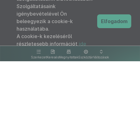
Szolgáltatásaink
igénybevételével Ön
beleegyezik a cookie-k
Elfogadom
használatába.
A cookie-k kezeléséről
részletesebb információt
ide
kattintva olvashat.
Szerkezet
Keresés
Megnyitottak
Eszköztár
Változások