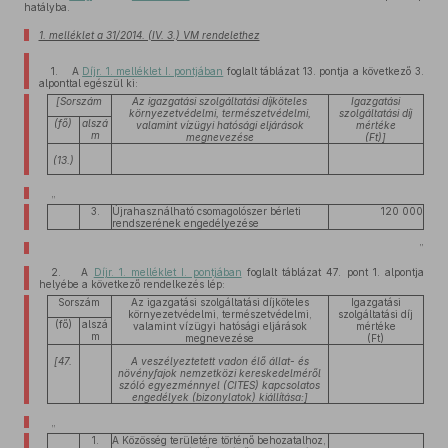
hatályba.
1. melléklet a 31/2014. (IV. 3.) VM rendelethez
1. A
Díjr. 1. melléklet I. pontjában
foglalt táblázat 13. pontja a következő 3.
alponttal egészül ki:
[Sorszám
Az igazgatási szolgáltatási díjköteles
Igazgatási
környezetvédelmi, természetvédelmi,
szolgáltatási díj
(fő)
alszá
valamint vízügyi hatósági eljárások
mértéke
m
megnevezése
(Ft)]
(13.)
„
3.
Újrahasználható csomagolószer bérleti
120 000
rendszerének engedélyezése
”
2. A
Díjr. 1. melléklet I. pontjában
foglalt táblázat 47. pont 1. alpontja
helyébe a következő rendelkezés lép:
Sorszám
Az igazgatási szolgáltatási díjköteles
Igazgatási
környezetvédelmi, természetvédelmi,
szolgáltatási díj
(fő)
alszá
valamint vízügyi hatósági eljárások
mértéke
m
megnevezése
(Ft)
[47.
A veszélyeztetett vadon élő állat- és
növényfajok nemzetközi kereskedelméről
szóló egyezménnyel (CITES) kapcsolatos
engedélyek (bizonylatok) kiállítása:]
„
1.
A Közösség területére történő behozatalhoz,