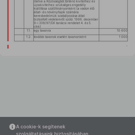
illetve a Közösségből történő kivitelhez és
újrakivitelhez szükséges engedély
kiállítása szállítmányonként (a vadon élő
állat- és növényfajok számára
kereskedelmük szabályozása által
biztosított védelemről szóló, 1996. december
9-i 338/97/EK tanácsi rendelet 4. és 5.
cikk)
1.1.
egy taxonra
10 600
1.2.
további taxonok esetén taxononként
1 000
”
A cookie-k segítenek
szolgáltatásaink biztosításában.