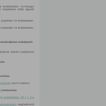
e (a továbbiakban: munkaügyi
i feladatokat ellátó ágazati
t projektben (a továbbiakban:
t projektben (a továbbiakban:
sának eljárási szabályairól
ásának eljárási szabályairól
tása
osítása
 melléklet
szerint módosul.
et
módosítása
(a továbbiakban: R3.) 1. §-a
) bekezdésében
meghatározott