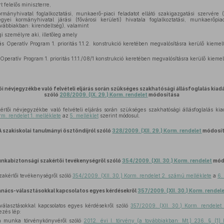
t felelős miniszterre,
rmányhivatal foglalkoztatási, munkaerő-piaci feladatot ellátó szakigazgatási szervér
yei kormányhivatal járási (fővárosi kerületi) hivatala foglalkoztatási, munkaerőpiac
ovábbiakban: kirendeltség), valamint
i személyre aki, illetőleg amely
 Operatív Program 1. prioritás 1.1.2. konstrukció keretében megvalósításra kerülő kiemel
eratív Program 1. prioritás 1.1.1./08/1 konstrukció keretében megvalósításra kerülő kiemel
i névjegyzékbe való felvételi eljárás során szükséges szakhatósági állásfoglalás kiadá
szóló
208/2009. (IX. 29.) Korm. rendelet
módosítása
tői névjegyzékbe való felvételi eljárás során szükséges szakhatósági állásfoglalás kiad
m. rendelet 1. melléklete
az
5. melléklet
szerint módosul.
A szakiskolai tanulmányi ösztöndíjról szóló
328/2009. (XII. 29.) Korm. rendelet
módosí
nkabiztonsági szakértői tevékenységről szóló
354/2009. (XII. 30.) Korm. rendelet
mód
akértői tevékenységről szóló
354/2009. (XII. 30.) Korm. rendelet 2. számú melléklete
a
6.
anács-választásokkal kapcsolatos egyes kérdésekről
357/2009. (XII. 30.) Korm. rendel
álasztásokkal kapcsolatos egyes kérdésekről szóló
357/2009. (XII. 30.) Korm. rendelet 
ezés lép:
a munka törvénykönyvéről szóló
2012. évi I. törvény (a továbbiakban: Mt.) 236. § (1