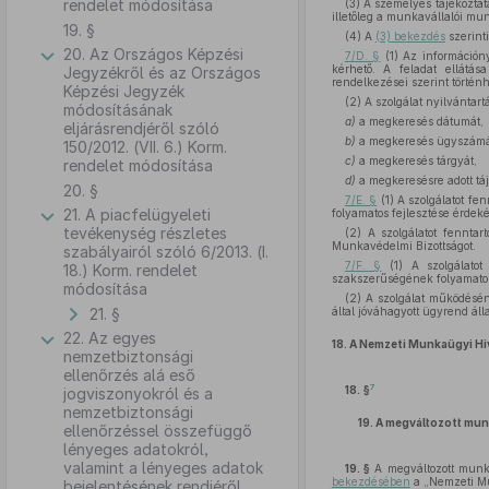
rendelet módosítása
(3) A személyes tájékoztatá
illetőleg a munkavállalói m
19. §
(4) A
(3) bekezdés
szerinti
20. Az Országos Képzési
7/D. §
(1) Az információn
kérhető. A feladat ellátás
Jegyzékről és az Országos
rendelkezései szerint történh
Képzési Jegyzék
(2) A szolgálat nyilvántart
módosításának
a)
a megkeresés dátumát,
eljárásrendjéről szóló
b)
a megkeresés ügyszámá
150/2012. (VII. 6.) Korm.
c)
a megkeresés tárgyát,
rendelet módosítása
d)
a megkeresésre adott táj
20. §
7/E. §
(1) A szolgálatot fe
21. A piacfelügyeleti
folyamatos fejlesztése érdek
tevékenység részletes
(2) A szolgálatot fennta
Munkavédelmi Bizottságot.
szabályairól szóló 6/2013. (I.
7/F. §
(1) A szolgálatot
18.) Korm. rendelet
szakszerűségének folyamatos
módosítása
(2) A szolgálat működéséne
21. §
által jóváhagyott ügyrend áll
22. Az egyes
18.
A Nemzeti Munkaügyi Hiva
nemzetbiztonsági
ellenőrzés alá eső
7
18. §
jogviszonyokról és a
nemzetbiztonsági
19.
A megváltozott munk
ellenőrzéssel összefüggő
lényeges adatokról,
valamint a lényeges adatok
19. §
A megváltozott munka
bekezdésében
a „Nemzeti Mun
bejelentésének rendjéről