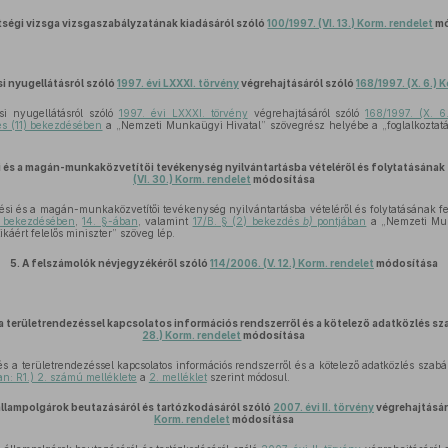
tségi vizsga vizsgaszabályzatának kiadásáról szóló
100/1997. (VI. 13.) Korm. rendelet
mó
i nyugellátásról szóló
1997. évi LXXXI. törvény
végrehajtásáról szóló
168/1997. (X. 6.) 
si nyugellátásról szóló
1997. évi LXXXI. törvény
végrehajtásáról szóló
168/1997. (X. 6
és (11) bekezdésében
a „Nemzeti Munkaügyi Hivatal” szövegrész helyébe a „foglalkoztatásp
és a magán-munkaközvetítői tevékenység nyilvántartásba vételéről és folytatásának f
(VI. 30.) Korm. rendelet
módosítása
i és a magán-munkaközvetítői tevékenység nyilvántartásba vételéről és folytatásának felt
6) bekezdésében
,
14. §-ában
, valamint
17/B. § (2) bekezdés
b)
pontjában
a „Nemzeti Mun
ikáért felelős miniszter” szöveg lép.
5.
A felszámolók névjegyzékéről szóló
114/2006. (V. 12.) Korm. rendelet
módosítása
s a területrendezéssel kapcsolatos információs rendszerről és a kötelező adatközlés sz
28.) Korm. rendelet
módosítása
 és a területrendezéssel kapcsolatos információs rendszerről és a kötelező adatközlés szabá
an: R1.) 2. számú melléklete
a
2. melléklet
szerint módosul.
állampolgárok beutazásáról és tartózkodásáról szóló
2007. évi II. törvény
végrehajtásár
Korm. rendelet
módosítása