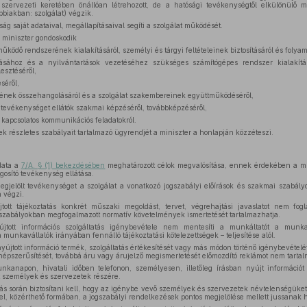
zervezeti keretében önállóan létrehozott, de a hatósági tevékenységtől elkülönülő 
bbiakban: szolgálat) végzik.
ág saját adataival, megállapításaival segíti a szolgálat működését.
ő miniszter gondoskodik
űködő rendszerének kialakításáról, személyi és tárgyi feltételeinek biztosításáról és folya
ásához és a nyilvántartások vezetéséhez szükséges számítógépes rendszer kialakítá
esztéséről,
séről,
ének összehangolásáról és a szolgálat szakembereinek együttműködéséről,
 tevékenységet ellátók szakmai képzéséről, továbbképzéséről,
kapcsolatos kommunikációs feladatokról.
k részletes szabályait tartalmazó ügyrendjét a miniszter a honlapján közzéteszi.
adata a
7/A. § (1) bekezdésében
meghatározott célok megvalósítása, ennek érdekében a 
ágosító tevékenység ellátása.
gjelölt tevékenységet a szolgálat a vonatkozó jogszabályi előírások és szakmai szabál
n végzi.
jtott tájékoztatás konkrét műszaki megoldást, tervet, végrehajtási javaslatot nem fo
abályokban megfogalmazott normatív követelmények ismertetését tartalmazhatja.
yújtott információs szolgáltatás igénybevétele nem mentesíti a munkáltatót a munk
unkavállalók irányában fennálló tájékoztatási kötelezettségek – teljesítése alól.
yújtott információ termék, szolgáltatás értékesítését vagy más módon történő igénybevételét,
pszerűsítését, továbbá áru vagy árujelző megismertetését előmozdító reklámot nem tartal
nkanapon, hivatali időben telefonon, személyesen, illetőleg írásban nyújt információ
 személyek és szervezetek részére.
tás során biztosítani kell, hogy az igénybe vevő személyek és szervezetek névtelenségüket
el, közérthető formában, a jogszabályi rendelkezések pontos megjelölése mellett jussanak h