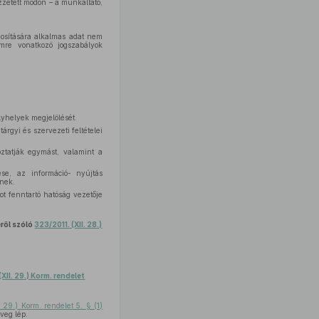
özzétett módon – a munkáltató,
osítására alkalmas adat nem
emre vonatkozó jogszabályok
lyhelyek megjelölését.
rgyi és szervezeti feltételei
ztatják egymást, valamint a
se, az információ- nyújtás
tnek.
tot fenntartó hatóság vezetője
éről szóló
323/2011. (XII. 28.)
(XII. 29.) Korm. rendelet
. 29.) Korm. rendelet 5. § (1)
veg lép.