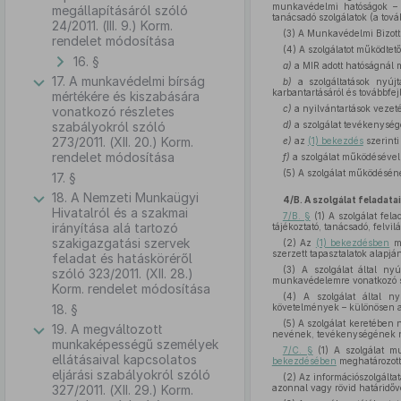
munkavédelmi hatóságok – s
megállapításáról szóló
tanácsadó szolgálatok (a tová
24/2011. (III. 9.) Korm.
(3) A Munkavédelmi Bizotts
rendelet módosítása
(4) A szolgálatot működtet
16. §
a)
a MIR adott hatóságnál m
17. A munkavédelmi bírság
b)
a szolgáltatások nyújt
karbantartásáról és továbbfejl
mértékére és kiszabására
c)
a nyilvántartások vezeté
vonatkozó részletes
szabályokról szóló
d)
a szolgálat tevékenység
273/2011. (XII. 20.) Korm.
e)
az
(1) bekezdés
szerinti
rendelet módosítása
f)
a szolgálat működésével 
(5) A szolgálat működéséne
17. §
18. A Nemzeti Munkaügyi
4/B. A szolgálat feladatai
Hivatalról és a szakmai
7/B. §
(1) A szolgálat fel
irányítása alá tartozó
tájékoztató, tanácsadó, felvil
szakigazgatási szervek
(2) Az
(1) bekezdésben
me
szerzett tapasztalatok alapjá
feladat és hatásköréről
(3) A szolgálat által nyú
szóló 323/2011. (XII. 28.)
munkavédelemre vonatkozó sz
Korm. rendelet módosítása
(4) A szolgálat által n
18. §
követelmények – különösen a m
(5) A szolgálat keretében n
19. A megváltozott
nevének, tevékenységének né
munkaképességű személyek
7/C. §
(1) A szolgálat mu
ellátásaival kapcsolatos
bekezdésében
meghatározott
eljárási szabályokról szóló
(2) Az információszolgálta
327/2011. (XII. 29.) Korm.
azonnal vagy rövid határidőv