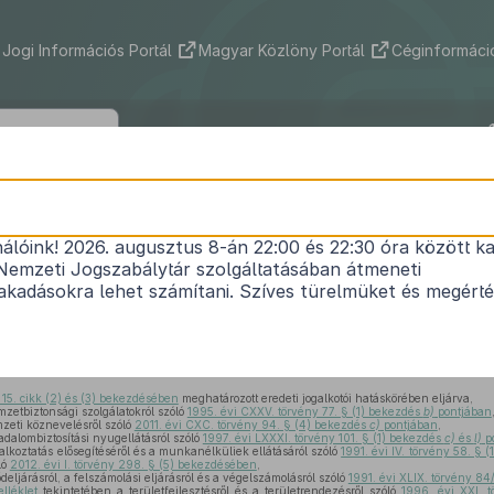
Jogi Információs Portál
Magyar Közlöny Portál
Céginformáció
318/2014. (XII. 13.) Korm. rendelet
nálóink! 2026. augusztus 8-án 22:00 és 22:30 óra között ka
endeleteknek a Nemzeti Munkaügyi Hivatal megs
Nemzeti Jogszabálytár szolgáltatásában átmeneti
akképzési és Felnőttképzési Hivatal létrehozásáva
kadásokra lehet számítani. Szíves türelmüket és megért
1
módosításáról
Hatályos: 2015. 01. 01. – 2015. 01. 01.
 15. cikk (2) és (3) bekezdésében
meghatározott eredeti jogalkotói hatáskörében eljárva,
zetbiztonsági szolgálatokról szóló
1995. évi CXXV. törvény 77. § (1) bekezdés
b)
pontjában
zeti köznevelésről szóló
2011. évi CXC. törvény 94. § (4) bekezdés
c)
pontjában
,
adalombiztosítási nyugellátásról szóló
1997. évi LXXXI. törvény 101. § (1) bekezdés
c)
és
l)
p
alkoztatás elősegítéséről és a munkanélküliek ellátásáról szóló
1991. évi IV. törvény 58. §
ló
2012. évi I. törvény 298. § (5) bekezdésében
,
deljárásról, a felszámolási eljárásról és a végelszámolásról szóló
1991. évi XLIX. törvény 84
lléklet
tekintetében a területfejlesztésről és a területrendezésről szóló
1996. évi XXI. 