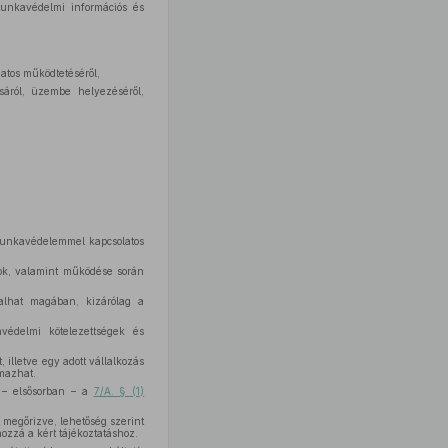
munkavédelmi információs és
matos működtetéséről,
sáról, üzembe helyezéséről,
munkavédelemmel kapcsolatos
yok, valamint működése során
glalhat magában, kizárólag a
avédelmi kötelezettségek és
 illetve egy adott vállalkozás
mazhat.
t – elsősorban – a
7/A. § (1)
 megőrizve, lehetőség szerint
ozzá a kért tájékoztatáshoz.