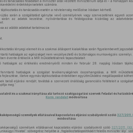
s és tanácsadás feladatait a miniszter által vezetett minisztérium látja el – a honlapján k
unkavédelmi érdekképviseletek számára.
 tájékoztatás és tanácsadás esetén a névtelenség mellőzése írásban kérhető.
yújtás során a szolgáltatást igénybe vevő személyének vagy szervezetének egyedi azon
a során az adatok kezelése, nyilvántartása és feldolgozása kizárólag az adatvédel
et.
ása az alábbi adatokat tartalmazza:
t,
ékoztatás lényegi elemeit és a szakmai álláspont kialakítása során figyelembevett jogszabá
nntartó hatóságok az egészséget nem veszélyeztető és biztonságos munkavégzés személyi, tá
ében évente értékelik a MIR működtetésének tapasztalatait.
rtó hatóságok az értékelés eredményéről minden év február 28. napjáig írásban tájéko
 fenntartó hatóságok a szolgálat tevékenységének összehangolása, a MIR működteté
 fejlesztése, illetve egymás tájékoztatása érdekében együttműködési megállapodást köthe
k belső eljárási rendjét, továbbá a szervezeti önállóság garanciális feltételeit a szolgála
apítja meg.”
talról és a szakmai irányítása alá tartozó szakigazgatási szervek feladat és hatáskör
Korm. rendelet
módosítása
aképességű személyek ellátásaival kapcsolatos eljárási szabályokról szóló
327/2011. 
módosítása
képességű személyek ellátásaival kapcsolatos eljárási szabályokról szóló
327/2011. (XII
kaügyi Hivatal” szövegrész helyébe a „foglalkoztatáspolitikáért felelős miniszter lép” szö