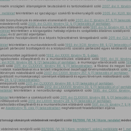
madik országbeli állampolgárok beutazásáról és tartózkodásáról szóló
2007. évi II. törvé
. melléklet
tekintetében az igazságügyi szakértői tevékenységről szóló
2005. évi XLVII. tö
öldi bizonyítványok és oklevelek elismeréséről szóló
2001. évi C. törvény 67. § (1) bekezd
reskedelemről szóló
2005. évi CLXIV. törvény 12. § (1) bekezdés
d)
pontjában
,
alkoztatás elősegítéséről és a munkanélküliek ellátásáról szóló
1991. évi IV. törvény 40. §
elléklet
tekintetében a közigazgatási hatósági eljárás és szolgáltatás általános szabályairól
jában
és
b)
pont
bb)
alpontjában,
akképzési hozzájárulásról és a képzés fejlesztésének támogatásáról szóló
2011. évi CLV. 
léklet
tekintetében a munkavédelemről szóló
1993. évi XCIII. törvény 88. § (2) bekezdés
c
gazati párbeszéd bizottságokról és a középszintű szociális párbeszéd egyes kérdéseiről s
alkalmazottak jogállásáról szóló
1992. évi XXXIII. törvény 15. §-ában
,
oglalkoztatás elősegítéséről és a munkanélküliek ellátásáról szóló
1991. évi IV. törvé
. évi XCIII. törvény 88. § (2) bekezdés
a)
pontjában
, a munkaügyi ellenőrzésről szóló
199
sről szóló
2011. évi CLXXXVII. törvény 88. § (1) bekezdésében
, a fővárosi és megyei ko
vatalok kialakításával és a területi integrációval összefüggő törvénymódosításokról szóló
2
ótörvények módosításáról szóló
2007. évi CXXVI. törvény 357. § (1) bekezdés
a)
pontjában
,
gváltozott munkaképességű személyek ellátásairól és egyes törvények módosításáról szóló
és
28. § (2) bekezdésében
,
akképzésről szóló
2011. évi CLXXXVII. törvény 88. § (3) bekezdés
a)
pontjában
,
mékek piacfelügyeletéről szóló
2012. évi LXXXVIII. törvény 30. § (1) bekezdés
a)–c)
pontjá
melléklet
tekintetében a nemzetbiztonsági szolgálatokról szóló
1995. évi CXXV. törvény
léklet
tekintetében a szakképzésről szóló
2011. évi CLXXXVII. törvény 88. § (3) bekezdés
c
lnőttképzésről szóló
2013. évi LXXVII. törvény 28. § (1) bekezdés
a)
pontjában
,
lalkoztatás elősegítéséről és a munkanélküliek ellátásáról szóló
1991. évi IV. törvény 7. § 
, az
Alaptörvény 15. cikk (1) bekezdésében
meghatározott feladatkörében eljárva
iztonsági okmányok védelmének rendjéről szóló
86/1996. (VI. 14.) Korm. rendelet
módos
 védelmének rendjéről szóló
86/1996. (VI. 14.) Korm. rendelet 1. számú melléklete
az
1. me