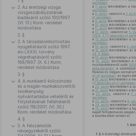
1. §
pontjában
,
2. Az érettségi vizsga
a
7. alcím
tekintetében a har
pontjában
,
vizsgaszabályzatának
a
8. alcím
, valamint a
3. és 4
kiadásáról szóló 100/1997.
b)
pontjában
,
a
9. alcím
tekintetében a külf
(VI. 13.) Korm. rendelet
a
10. alcím
tekintetében a ke
módosítása
a
11. alcím
tekintetében a fogl
a
12. alcím
, valamint az
5. m
2. §
174/A. § (1) bekezdés
a)
pont
a
13. alcím
tekintetében a sz
3. A társadalombiztosítási
pontjában
,
nyugellátásról szóló 1997.
a
14. alcím
, valamint a
6. mel
a
15. alcím
tekintetében az á
évi LXXXI. törvény
34. §-ában
,
végrehajtásáról szóló
a
16. alcím
tekintetében a köz
a
18. alcím
tekintetében a f
168/1997. (X. 6.) Korm.
munkavédelemről szóló
1993
rendelet módosítása
bekezdésében
, a szakképzé
fővárosi és megyei kormányhi
3. §
b)–d)
pontjában
, az egyes ad
a
19. alcím
tekintetében a me
4. A munkaerő-kölcsönzési
(1) bekezdés
a)–c)
pontjában
és a magán-munkaközvetítői
a
20. alcím
tekintetében a sz
a
21. alcím
tekintetében a ter
tevékenység
a
22. alcím
, valamint a
7. 
nyilvántartásba vételéről és
pontjában
,
folytatásának feltételeiről
a
23. alcím
, valamint a
8. mel
a
24. alcím
tekintetében a fe
szóló 118/2001. (VI. 30.)
a
25. alcím
tekintetében a fog
Korm. rendelet módosítása
kapott felhatalmazás alapján
a következőket rendeli el:
4. §
5. A felszámolók
1.
A b
névjegyzékéről szóló
1. §
A biztonsági okmányok
114/2006. (V. 12.) Korm.