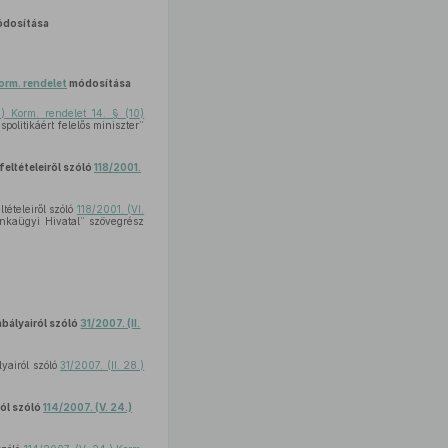
dosítása
Korm. rendelet
módosítása
.) Korm. rendelet 14. § (10)
olitikáért felelős miniszter”
eltételeiről szóló
118/2001.
ételeiről szóló
118/2001. (VI.
kaügyi Hivatal” szövegrész
abályairól szóló
31/2007. (II.
lyairól szóló
31/2007. (II. 28.)
ól szóló
114/2007. (V. 24.)