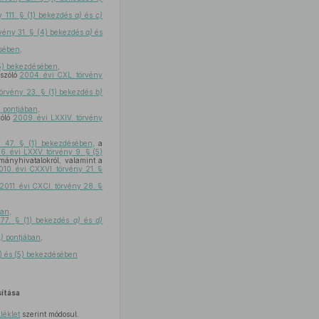
ny 111. § (1) bekezdés
a)
és
c)
rvény 31. § (4) bekezdés
a)
és
ésében
,
 (5) bekezdésében
,
 szóló
2004. évi CXL. törvény
törvény 23. § (1) bekezdés
b)
)
pontjában
,
zóló
2009. évi LXXIV. törvény
ny 47. § (1) bekezdésében
, a
6. évi LXXV. törvény 9. § (5)
rmányhivatalokról, valamint a
010. évi CXXVI. törvény 21. §
2011. évi CXCI. törvény 28. §
ban
,
 77. § (1) bekezdés
a)
és
d)
)
pontjában
,
(4) és (5) bekezdésében
ítása
lléklet
szerint módosul.