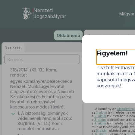
Nemzeti
Magyar 
Jogszabálytár
Ugrás
Oldalmenü
a
tartalomra
Szerkezet
Figyelem!
Tisztelt Felhasz
318/2014. (XII. 13.) Korm.
egyes kormányr
munkák miatt a 
rendelet
a Nemzeti Sz
kapcsolatmegsza
egyes kormányrendeleteknek a
köszönjük!
Nemzeti Munkaügyi Hivatal
megszüntetésével és a Nemzeti
Szakképzési és Felnőttképzési
Hivatal létrehozásával
kapcsolatos módosításáról
A Kormány az
Alaptörvény
1. A biztonsági okmányok
az
1. alcím
tekintetében a nem
a
2. alcím
tekintetében a nem
védelmének rendjéről szóló
a
3. alcím
tekintetében a társ
86/1996. (VI. 14.) Korm.
a
4. alcím
tekintetében a fogl
munka törvénykönyvéről szó
rendelet módosítása
az
5. alcím
tekintetében a cső
a
6. alcím
, valamint a
2. me