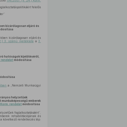
szóló
114/2007. (V. 24.) Korm.
alkoztatáspolitikáért felelős
ter”
ben kizárólagosan eljáró és
dosítása
ekben kizárólagosan eljáró és
2.) 3. számú melléklete
a
3.
ró hatóságok kijelöléséről,
. rendelet
módosítása
ódosítása
sében
a „Nemzeti Munkaügyi
átrányos helyzetűek
ozott munkaképességű emberek
) Korm. rendelet
módosítása
elyzetűek foglalkoztatásáért”,
mberek rehabilitációjának és
a következő rendelkezés lép: