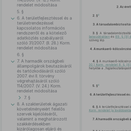
rendelet módosítása
2.
Az éret
5. §
2
2. §
6. A területfejlesztéssel és a
területrendezéssel
3.
A társadalombiztosítás
kapcsolatos információs
rendszerről és a kötelező
3. §
A társadalombiztosítá
bekezdésében
és
89. § (9) 
adatközlés szabályairól
szöveg lép.
szóló 31/2007. (II. 28.) Korm.
rendelet módosítása
4.
A munkaerő-kölcsönzési 
6. §
7. A harmadik országbeli
4. §
A munkaerő-kölcsönzés
30.) Korm. rendelet 8. § (
állampolgárok beutazásáról
helyébe a „foglalkoztatáspolit
és tartózkodásáról szóló
2007. évi II. törvény
végrehajtásáról szóló
114/2007. (V. 24.) Korm.
3
5. §
rendelet módosítása
6.
A területfejlesztéssel é
7. §
8. A szakterületek ágazati
6. §
A területfejlesztéssel
követelményeiért felelős
Korm. rendelet (a továbbiakb
szervek kijelöléséről,
valamint a meghatározott
7.
A harmadik országbeli 
szakkérdésekben
kizárólagosan eljáró és