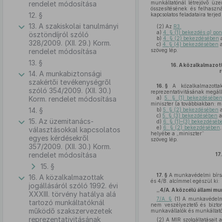
rendelet módosítása
munkáltatónál létrejövő üz
összesítésének és felhaszná
12. §
kapcsolatos feladataira terjed 
13. A szakiskolai tanulmányi
(2)
Az
R3.
a)
4. § (1) bekezdés
a)
pon
ösztöndíjról szóló
b)
4. § (2) bekezdésében
a
328/2009. (XII. 29.) Korm.
c)
4. § (4) bekezdésében
a
rendelet módosítása
szöveg lép.
13. §
16.
A közalkalmazott
14. A munkabiztonsági
szakértői tevékenységről
16. §
A közalkalmazottak
szóló 354/2009. (XII. 30.)
reprezentativitásának megáll
Korm. rendelet módosítása
a)
5. § (1) bekezdésébe
miniszter (a továbbiakban: mi
14. §
b)
5. § (2) bekezdésében
a
c)
5. § (3) bekezdésében
a
15. Az üzemitanács-
d)
6. § (1)–(3) bekezdéséb
e)
6. § (2) bekezdésében
választásokkal kapcsolatos
helyébe a „miniszter”
egyes kérdésekről
szöveg lép.
357/2009. (XII. 30.) Korm.
rendelet módosítása
17.
15. §
17. §
A munkavédelmi bírság
16. A közalkalmazottak
és 4/B. alcímmel egészül ki:
jogállásáról szóló 1992. évi
„4/A. A közcélú állami mu
XXXIII. törvény hatálya alá
7/A. §
(1) A munkavédelmi 
tartozó munkáltatóknál
nem veszélyeztető és bizto
működő szakszervezetek
munkavállalók és munkáltatók
reprezentativitásának
(2) A MIR szolgáltatásait 