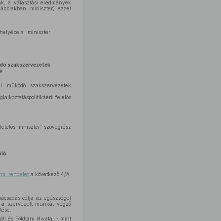
ak, a választási eredmények
vábbiakban: miniszter) ezzel
helyébe a „miniszter”,
ödő szakszervezetek
a
ál működő szakszervezetek
lkoztatáspolitikáért felelős
 felelős miniszter” szövegrész
óló
rm. rendelet
a következő 4/A.
nácsadás célja az egészséget
n a szervezett munkát végző
tése.
ati és Földtani Hivatal – mint