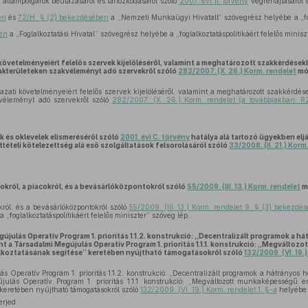
állampolgárok beutazásáról és tartózkodásáról szóló
2007. évi II. törvény
végrehajtásáról 
en
és
72/H. § (2) bekezdésében
a „Nemzeti Munkaügyi Hivatalt” szövegrész helyébe a „fogl
en
a „Foglalkoztatási Hivatal” szövegrész helyébe a „foglalkoztatáspolitikáért felelős minisz
követelményeiért felelős szervek kijelöléséről, valamint a meghatározott szakkérdések
akterületeken szakvéleményt adó szervekről szóló
282/2007. (X. 26.) Korm. rendelet
mó
zati követelményeiért felelős szervek kijelöléséről, valamint a meghatározott szakkérdés
véleményt adó szervekről szóló
282/2007. (X. 26.) Korm. rendelet (a továbbiakban: R
k és oklevelek elismeréséről szóló
2001. évi C. törvény
hatálya alá tartozó ügyekben eljá
ttételi kötelezettség alá eső szolgáltatások felsorolásáról szóló
33/2008. (II. 21.) Korm
okról, a piacokról, és a bevásárlóközpontokról szóló
55/2009. (III. 13.) Korm. rendelet
m
król, és a bevásárlóközpontokról szóló
55/2009. (III. 13.) Korm. rendelet 9. § (3) bekezdé
 „foglalkoztatáspolitikáért felelős miniszter” szöveg lép.
újulás Operatív Program 1. prioritás 1.1.2. konstrukció: „Decentralizált programok a h
nt a Társadalmi Megújulás Operatív Program 1. prioritás 1.1.1. konstrukció: „Megvált
lalkoztatásának segítése” keretében nyújtható támogatásokról szóló
132/2009. (VI. 19.
 Operatív Program 1. prioritás 1.1.2. konstrukció: „Decentralizált programok a hátrányos h
ulás Operatív Program 1. prioritás 1.1.1. konstrukció: „Megváltozott munkaképességű e
 keretében nyújtható támogatásokról szóló
132/2009. (VI. 19.) Korm. rendelet 1. §-a
helyébe 
erjed