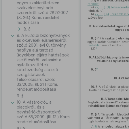
7. §
A harmadik országbeli 
egyes szakterületeken
rendelet
szakvéleményt adó
a)
72/B. § (1) bekezdéséb
minisztert”,
szervekről szóló 282/2007.
b)
72/B. § (4) bekezdéséb
(X. 26.) Korm. rendelet
szöveg lép.
módosítása
8.
A szakterületek ágazati 
8. §
egyes sz
9. A külföldi bizonyítványok
8. §
(1)
A szakterületek ága
és oklevelek elismeréséről
egyes szakterületeken szak
szóló 2001. évi C. törvény
melléklet
szerint módosul.
4
(2)
hatálya alá tartozó
ügyekben eljáró hatóságok
9.
A külföldi bizonyítványo
kijelöléséről, valamint a
valamint a nyilatkoza
nyilatkozattételi
kötelezettség alá eső
5
9. §
szolgáltatások
10.
A vásár
felsorolásáról szóló
33/2008. (II. 21.) Korm.
10. §
A vásárokról, a piaco
rendelet módosítása
Hivatal” szövegrész helyébe a
9. §
11.
A Társadalmi Meg
10. A vásárokról, a
foglalkoztatásáért”, valami
rehabilitációjának és fog
piacokról, és a
bevásárlóközpontokról
11. §
A Társadalmi Megújulás
szóló 55/2009. (III. 13.) Korm.
valamint a Társadalmi Megúj
rendelet módosítása
foglalkoztatásának segítése”
„
1. §
A rendelet hatálya kit
10. §