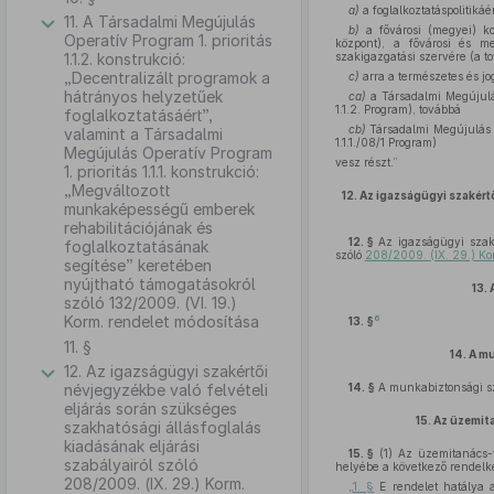
a)
a foglalkoztatáspolitikáér
11. A Társadalmi Megújulás
b)
a fővárosi (megyei) ko
Operatív Program 1. prioritás
központ), a fővárosi és meg
1.1.2. konstrukció:
szakigazgatási szervére (a t
„Decentralizált programok a
c)
arra a természetes és jog
hátrányos helyzetűek
ca)
a Társadalmi Megújulás
1.1.2. Program), továbbá
foglalkoztatásáért”,
cb)
Társadalmi Megújulás Op
valamint a Társadalmi
1.1.1./08/1 Program)
Megújulás Operatív Program
vesz részt.”
1. prioritás 1.1.1. konstrukció:
„Megváltozott
12.
Az igazságügyi szakértő
munkaképességű emberek
rehabilitációjának és
12. §
Az igazságügyi szakér
foglalkoztatásának
szóló
208/2009. (IX. 29.) Kor
segítése” keretében
nyújtható támogatásokról
13.
szóló 132/2009. (VI. 19.)
Korm. rendelet módosítása
6
13. §
11. §
14.
A mu
12. Az igazságügyi szakértői
névjegyzékbe való felvételi
14. §
A munkabiztonsági sz
eljárás során szükséges
15.
Az üzemit
szakhatósági állásfoglalás
kiadásának eljárási
15. §
(1)
Az üzemitanács-v
szabályairól szóló
helyébe a következő rendelk
208/2009. (IX. 29.) Korm.
„
1. §
E rendelet hatálya 