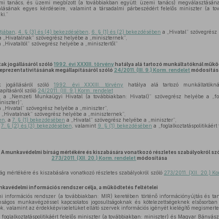
emi tanács, és üzemi megbízott (a továbbiakban együtt: üzemi tanács) megválasztásán
lásának egyes kérdéseire, valamint a társadalmi párbeszédért felelős miniszter (a to
ki.”
tjában
,
4. § (3) és (4) bekezdésében
,
6. § (1) és (2) bekezdésében
a „Hivatal” szövegrész 
 „Hivatalnak” szövegrész helyébe a „miniszternek”,
 „Hivataltól” szövegrész helyébe a „minisztertől”
ak jogállásáról szóló
1992. évi XXXIII. törvény
hatálya alá tartozó munkáltatóknál műk
reprezentativitásának megállapításáról szóló
24/2011. (III. 9.) Korm. rendelet
módosítás
 jogállásáról szóló
1992. évi XXXIII. törvény
hatálya alá tartozó munkáltatókn
apításáról szóló
24/2011. (III. 9.) Korm. rendelet
n
a „Nemzeti Munkaügyi Hivatal (a továbbiakban: Hivatal)” szövegrész helyébe a „fogla
niszter)”,
 „Hivatal” szövegrész helyébe a „miniszter”,
 „Hivatalnak” szövegrész helyébe a „miniszternek”,
en
, a
7. § (1) bekezdésében
a „Hivatal” szövegrész helyébe a „miniszter”,
,
7. § (2) és (3) bekezdésében
, valamint
9. § (1) bekezdésében
a „foglalkoztatáspolitikáért
A munkavédelmi bírság mértékére és kiszabására vonatkozó részletes szabályokról sz
273/2011. (XII. 20.) Korm. rendelet
módosítása
 mértékére és kiszabására vonatkozó részletes szabályokról szóló
273/2011. (XII. 20.) Ko
nkavédelmi információs rendszer célja, a működtetés feltételei
információs rendszer (a továbbiakban: MIR) keretében történő információnyújtás és ta
nságos munkavégzéssel kapcsolatos jogosultságoknak és kötelezettségeknek elsősorba
, valamint az érdekképviseletüket ellátó szervek információs igényét kielégítő megismerte
a foglalkoztatáspolitikáért felelős miniszter (a továbbiakban: miniszter) és Magyar Bányász