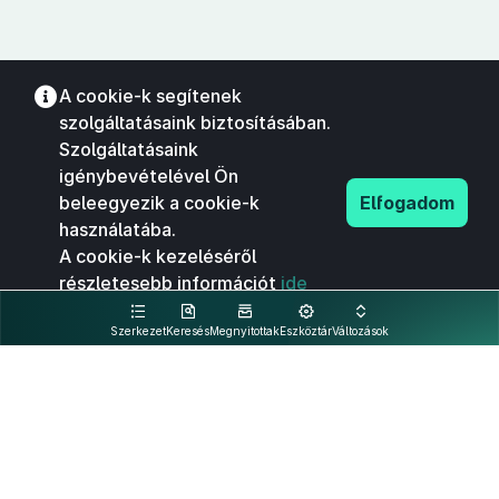
A cookie-k segítenek
szolgáltatásaink biztosításában.
Szolgáltatásaink
igénybevételével Ön
beleegyezik a cookie-k
Elfogadom
használatába.
A cookie-k kezeléséről
részletesebb információt
ide
kattintva olvashat.
Szerkezet
Keresés
Megnyitottak
Eszköztár
Változások