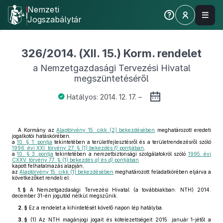
Nemzeti
Jogszabálytár
326/2014. (XII. 15.) Korm. rendelet
a Nemzetgazdasági Tervezési Hivatal
megszüntetéséről
Hatályos: 2014. 12. 17. –
A Kormány az
Alaptörvény 15. cikk (2) bekezdésében
meghatározott eredeti
jogalkotói hatáskörében,
a
10. § 1. pontja
tekintetében a területfejlesztésről és a területrendezésről szóló
1996. évi XXI. törvény 27. § (1) bekezdés
f)
pontjában
,
a
10. § 3. pontja
tekintetében a nemzetbiztonsági szolgálatokról szóló
1995. évi
CXXV. törvény 77. § (1) bekezdés
a)
és
d)
pontjában
kapott felhatalmazás alapján,
az
Alaptörvény 15. cikk (1) bekezdésében
meghatározott feladatkörében eljárva a
következőket rendeli el:
1. §
A Nemzetgazdasági Tervezési Hivatal (a továbbiakban: NTH) 2014.
december 31-én jogutód nélkül megszűnik.
2. §
Ez a rendelet a kihirdetését követő napon lép hatályba.
3. §
(1)
Az NTH magánjogi jogait és kötelezettségeit 2015. január 1-jétől a