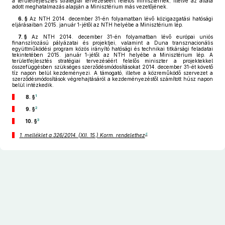
a területfejlesztés stratégiai tervezéséért felelős miniszternek, illetve az általa
adott meghatalmazás alapján a Minisztérium más vezetőjének.
6. §
Az NTH 2014. december 31-én folyamatban lévő közigazgatási hatósági
eljárásaiban 2015. január 1-jétől az NTH helyébe a Minisztérium lép.
7. §
Az NTH 2014. december 31-én folyamatban lévő európai uniós
finanszírozású pályázatai és projektjei, valamint a Duna transznacionális
együttműködési program közös irányító hatósági és technikai titkársági feladatai
tekintetében 2015. január 1-jétől az NTH helyébe a Minisztérium lép. A
területfejlesztés stratégiai tervezéséért felelős miniszter a projektekkel
összefüggésben szükséges szerződésmódosításokat 2014. december 31-ét követő
tíz napon belül kezdeményezi. A támogató, illetve a közreműködő szervezet a
szerződésmódosítások végrehajtásáról a kezdeményezéstől számított húsz napon
belül intézkedik.
1
8. §
2
9. §
3
10. §
4
1. melléklet a 326/2014. (XII. 15.) Korm. rendelethez