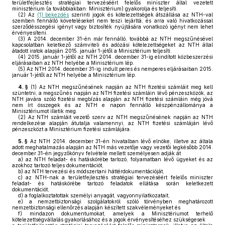
területfejlesztés stratégiai tervezéséért felelős miniszter által vezetett
minisztérium (a továbbiakban: Minisztérium) gyakorolja és teljesíti.
(2)
Az
(1) bekezdés
szerinti jogok és kötelezettségek átszállása az NTH-val
szemben fennálló követeléseket nem teszi lejárttá, és arra való hivatkozással
szerződésszegési igényt vagy biztosíték nyújtására vonatkozó igényt nem lehet
érvényesíteni.
(3)
A 2014. december 31-én már fennálló, továbbá az NTH megszűnésével
kapcsolatban keletkező számviteli és adózási kötelezettségeket az NTH által
átadott iratok alapján 2015. január 1-jétől a Minisztérium teljesíti.
(4)
2015. január 1-jétől az NTH 2014. december 31-ig elindított közbeszerzési
eljárásaiban az NTH helyébe a Minisztérium lép.
(5)
Az NTH 2014. december 31-ig indult peres és nemperes eljárásaiban 2015.
január 1-jétől az NTH helyébe a Minisztérium lép.
4. §
(1)
Az NTH megszűnésének napján az NTH fizetési számláit meg kell
szüntetni, a megszűnés napján az NTH fizetési számláin lévő pénzeszközök, az
NTH javára szóló fizetési megbízás alapján az NTH fizetési számláin még jóvá
nem írt összegek és az NTH e napon fennálló készpénzállománya a
Minisztériumot illetik meg.
(2)
Az NTH számláit vezető szerv az NTH megszűnésének napján az NTH
rendelkezése alapján átutalja valamennyi, az NTH fizetési számláján lévő
pénzeszközt a Minisztérium fizetési számlájára.
5. §
Az NTH 2014. december 31-én hivatalban lévő elnöke, illetve az általa
adott meghatalmazás alapján az NTH más vezetője vagy vezetői legkésőbb 2014.
december 31-én jegyzőkönyv felvétele mellett személyesen adják át
a)
az NTH feladat- és hatáskörébe tartozó, folyamatban lévő ügyeket és az
azokhoz tartozó teljes dokumentációt,
b)
az NTH tervezési és módszertani háttérdokumentációját,
c)
az NTH-nak a területfejlesztés stratégiai tervezéséért felelős miniszter
feladat- és hatáskörébe tartozó feladatok ellátása során keletkezett
dokumentációt,
d)
a foglalkoztatottak személyi anyagát, vagyonnyilatkozatait,
e)
a nemzetbiztonsági szolgálatokról szóló törvényben meghatározott
nemzetbiztonsági ellenőrzés alapján készített szakvéleményeket és
f)
mindazon dokumentumokat, amelyek a Minisztériumot terhelő
kötelezettségvállalás gyakorlásához és a jogok érvényesítéséhez szükségesek