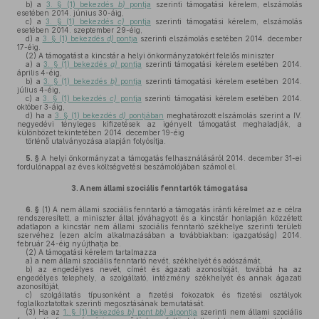
b)
a
3. § (1) bekezdés
b)
pontja
szerinti támogatási kérelem, elszámolás
esetében 2014. június 30-áig,
c)
a
3. § (1) bekezdés
c)
pontja
szerinti támogatási kérelem, elszámolás
esetében 2014. szeptember 29-éig,
d)
a
3. § (1) bekezdés
d)
pontja
szerinti elszámolás esetében 2014. december
17-éig.
(2)
A támogatást a kincstár a helyi önkormányzatokért felelős miniszter
a)
a
3. § (1) bekezdés
a)
pontja
szerinti támogatási kérelem esetében 2014.
április 4-éig,
b)
a
3. § (1) bekezdés
b)
pontja
szerinti támogatási kérelem esetében 2014.
július 4-éig,
c)
a
3. § (1) bekezdés
c)
pontja
szerinti támogatási kérelem esetében 2014.
október 3-áig,
d)
ha a
3. § (1) bekezdés
d)
pontjában
meghatározott elszámolás szerint a IV.
negyedévi tényleges kifizetések az igényelt támogatást meghaladják, a
különbözet tekintetében 2014. december 19-éig
történő utalványozása alapján folyósítja.
5. §
A helyi önkormányzat a támogatás felhasználásáról 2014. december 31-ei
fordulónappal az éves költségvetési beszámolójában számol el.
3.
A nem állami szociális fenntartók támogatása
6. §
(1)
A nem állami szociális fenntartó a támogatás iránti kérelmet az e célra
rendszeresített, a miniszter által jóváhagyott és a kincstár honlapján közzétett
adatlapon a kincstár nem állami szociális fenntartó székhelye szerinti területi
szervéhez (ezen alcím alkalmazásában a továbbiakban: igazgatóság) 2014.
február 24-éig nyújthatja be.
(2)
A támogatási kérelem tartalmazza
a)
a nem állami szociális fenntartó nevét, székhelyét és adószámát,
b)
az engedélyes nevét, címét és ágazati azonosítóját, továbbá ha az
engedélyes telephely, a szolgáltató, intézmény székhelyét és annak ágazati
azonosítóját,
c)
szolgáltatás típusonként a fizetési fokozatok és fizetési osztályok
foglalkoztatottak szerinti megosztásának bemutatását.
(3)
Ha az
1. § (1) bekezdés
b)
pont
bb)
alpontja
szerinti nem állami szociális