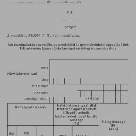
…………………………., …… év ………….hó ……. nap
P.H.
…………………
igazgató
2. melléklet a 34/2014. (II. 18.) Korm. rendelethez
Adatszolgáltatás a szociális, gyermekjóléti és gyermekvédelmi ágazati pótlék
kifizetéséhez kapcsolódó támogatási előleg elszámolásához
neve:
Helyi önkormányzat
címe:
törzsszáma:
adószáma:
-
-
pénzügyi körzet:
KSH kód:
Helyi önkormányzat által
Költségvetési szerv
fizetendő ágazati pótlék
kifizetőt terhelő,
közterhekkel növelt bruttó
összege
Előleg összege
(Ft)
(Ft)
(4+5)
Sor
PIR