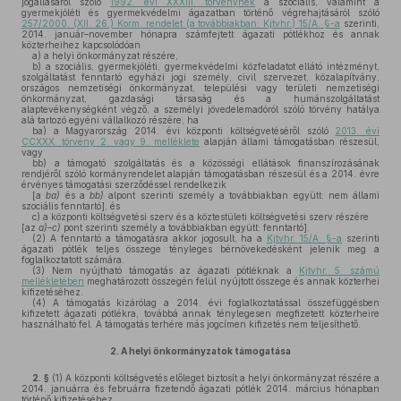
jogállásáról szóló
1992. évi XXXIII. törvénynek
a szociális, valamint a
gyermekjóléti és gyermekvédelmi ágazatban történő végrehajtásáról szóló
257/2000. (XII. 26.) Korm. rendelet (a továbbiakban: Kjtvhr.) 15/A. §-a
szerinti,
2014. január–november hónapra számfejtett ágazati pótlékhoz és annak
közterheihez kapcsolódóan
a)
a helyi önkormányzat részére,
b)
a szociális, gyermekjóléti, gyermekvédelmi közfeladatot ellátó intézményt,
szolgáltatást fenntartó egyházi jogi személy, civil szervezet, közalapítvány,
országos nemzetiségi önkormányzat, települési vagy területi nemzetiségi
önkormányzat, gazdasági társaság és a humánszolgáltatást
alaptevékenységként végző, a személyi jövedelemadóról szóló törvény hatálya
alá tartozó egyéni vállalkozó részére, ha
ba)
a Magyarország 2014. évi központi költségvetéséről szóló
2013. évi
CCXXX. törvény 2. vagy 9. melléklete
alapján állami támogatásban részesül,
vagy
bb)
a támogató szolgáltatás és a közösségi ellátások finanszírozásának
rendjéről szóló kormányrendelet alapján támogatásban részesül és a 2014. évre
érvényes támogatási szerződéssel rendelkezik
[a
ba)
és a
bb)
alpont szerinti személy a továbbiakban együtt: nem állami
szociális fenntartó], és
c)
a központi költségvetési szerv és a köztestületi költségvetési szerv részére
[az
a)–c)
pont szerinti személy a továbbiakban együtt: fenntartó].
(2)
A fenntartó a támogatásra akkor jogosult, ha a
Kjtvhr. 15/A. §-a
szerinti
ágazati pótlék teljes összege tényleges bérnövekedésként jelenik meg a
foglalkoztatott számára.
(3)
Nem nyújtható támogatás az ágazati pótléknak a
Kjtvhr. 5. számú
mellékletében
meghatározott összegén felül nyújtott összege és annak közterhei
kifizetéséhez.
(4)
A támogatás kizárólag a 2014. évi foglalkoztatással összefüggésben
kifizetett ágazati pótlékra, továbbá annak ténylegesen megfizetett közterheire
használható fel. A támogatás terhére más jogcímen kifizetés nem teljesíthető.
2.
A helyi önkormányzatok támogatása
2. §
(1)
A központi költségvetés előleget biztosít a helyi önkormányzat részére a
2014. januárra és februárra fizetendő ágazati pótlék 2014. március hónapban
történő kifizetéséhez.