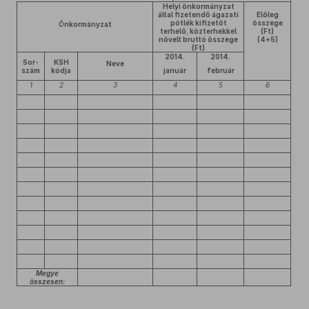
Helyi önkormányzat
által fizetendő ágazati
Előleg
pótlék kifizetőt
összege
Önkormányzat
terhelő, közterhekkel
(Ft)
növelt bruttó összege
(4+5)
(Ft)
2014.
2014.
Sor-
KSH
Neve
szám
kódja
január
február
1
2
3
4
5
6
Megye
összesen: