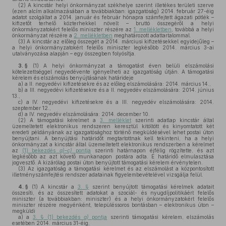
(2)
A kincstár helyi önkormányzat székhelye szerint illetékes területi szerve
(ezen alcím alkalmazásában a továbbiakban: igazgatóság) 2014. február 27-éig
adatot szolgáltat a 2014. január és február hónapra számfejtett ágazati pótlék –
kifizetőt terhelő közterhekkel növelt – bruttó összegéről a helyi
önkormányzatokért felelős miniszter részére az
1. mellékletben
, továbbá a helyi
önkormányzat részére a
2. mellékletben
meghatározott adattartalommal.
(3)
A kincstár az előleg összegét a 2014. márciusi kifizetésekkel egyidejűleg –
a helyi önkormányzatokért felelős miniszter legkésőbb 2014. március 3-ai
utalványozása alapján – egy összegben folyósítja.
3. §
(1)
A helyi önkormányzat a támogatást éven belüli elszámolási
kötelezettséggel negyedévente igényelheti az igazgatóság útján. A támogatási
kérelem és elszámolás benyújtásának határideje
a)
a II. negyedévi kifizetésekre és az előleg elszámolására: 2014. március 14.,
b)
a III. negyedévi kifizetésekre és a II. negyedév elszámolására: 2014. június
13.,
c)
a IV. negyedévi kifizetésekre és a III. negyedév elszámolására: 2014.
szeptember 12.,
d)
a IV. negyedév elszámolására: 2014. december 10.
(2)
A támogatási kérelmet a
3. melléklet
szerinti adatlap kincstár által
üzemeltetett elektronikus rendszeren keresztül kitöltött és kinyomtatott két
eredeti példányának az igazgatósághoz történő megküldésével lehet postai úton
benyújtani. A benyújtási határidőt megtartottnak kell tekinteni, ha a helyi
önkormányzat a kincstár által üzemeltetett elektronikus rendszerben a kérelmet
az
(1) bekezdés
a)–c)
pontja
szerinti határnapon éjfélig rögzítette, és azt
legkésőbb az azt követő munkanapon postára adta. E határidő elmulasztása
jogvesztő. A kizárólag postai úton benyújtott támogatási kérelem érvénytelen.
(3)
Az igazgatóság a támogatási kérelmet és az elszámolást a központosított
illetményszámfejtési rendszer adatainak figyelembevételével vizsgálja felül.
4. §
(1)
A kincstár a
3. §
szerint benyújtott támogatási kérelmek adatait
összesíti, és az összesített adatokat a szociál- és nyugdíjpolitikáért felelős
miniszter (a továbbiakban: miniszter) és a helyi önkormányzatokért felelős
miniszter részére megyénként, településsoros bontásban – elektronikus úton –
megküldi
a)
a
3. § (1) bekezdés
a)
pontja
szerinti támogatási kérelem, elszámolás
esetében 2014. március 31-éig,