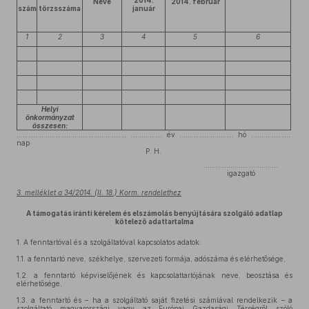
2014.
Neve
2014. február
szám
törzsszáma
január
1
2
3
4
5
6
Helyi
önkormányzat
összesen:
...................................................., ............... év .......................... hó ...................
nap
P. H.
....................................
igazgató
3. melléklet a 34/2014. (II. 18.) Korm. rendelethez
A támogatás iránti kérelem és elszámolás benyújtására szolgáló adatlap
kötelező adattartalma
1.
A fenntartóval és a szolgáltatóval kapcsolatos adatok:
1.1.
a fenntartó neve, székhelye, szervezeti formája, adószáma és elérhetősége,
1.2.
a fenntartó képviselőjének és kapcsolattartójának neve, beosztása és
elérhetősége,
1.3.
a fenntartó és – ha a szolgáltató saját fizetési számlával rendelkezik – a
szolgáltató magyarországi vagy az Európai Gazdasági Térségről szóló