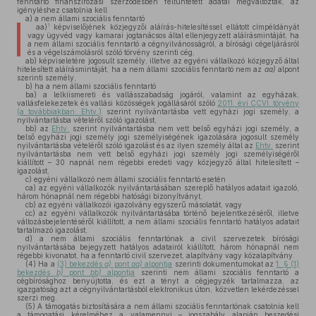
fenntartó finanszírozási szerződésben feltüntetett adatai megváltoztak, az
igényléshez csatolnia kell
a)
a nem állami szociális fenntartó
1
aa)
képviselőjének közjegyzői aláírás-hitelesítéssel ellátott címpéldányát
vagy ügyvéd vagy kamarai jogtanácsos által ellenjegyzett aláírásmintáját, ha
a nem állami szociális fenntartó a cégnyilvánosságról, a bírósági cégeljárásról
és a végelszámolásról szóló törvény szerinti cég,
ab)
képviseletére jogosult személy, illetve az egyéni vállalkozó közjegyző által
hitelesített aláírásmintáját, ha a nem állami szociális fenntartó nem az
aa)
alpont
szerinti személy,
b)
ha a nem állami szociális fenntartó
ba)
a lelkiismereti és vallásszabadság jogáról, valamint az egyházak,
vallásfelekezetek és vallási közösségek jogállásáról szóló
2011. évi CCVI. törvény
(a továbbiakban: Ehtv.)
szerint nyilvántartásba vett egyházi jogi személy, a
nyilvántartásba vételéről szóló igazolást,
bb)
az
Ehtv.
szerint nyilvántartásba nem vett belső egyházi jogi személy, a
belső egyházi jogi személy jogi személyiségének igazolására jogosult személy
nyilvántartásba vételéről szóló igazolást és az ilyen személy által az
Ehtv.
szerint
nyilvántartásba nem vett belső egyházi jogi személy jogi személyiségéről
kiállított – 30 napnál nem régebbi eredeti vagy közjegyző által hitelesített –
igazolást,
c)
egyéni vállalkozó nem állami szociális fenntartó esetén
ca)
az egyéni vállalkozók nyilvántartásában szereplő hatályos adatait igazoló,
három hónapnál nem régebbi hatósági bizonyítványt,
cb)
az egyéni vállalkozói igazolvány egyszerű másolatát, vagy
cc)
az egyéni vállalkozók nyilvántartásába történő bejelentkezéséről, illetve
változásbejelentéséről kiállított, a nem állami szociális fenntartó hatályos adatait
tartalmazó igazolást,
d)
a nem állami szociális fenntartónak a civil szervezetek bírósági
nyilvántartásába bejegyzett hatályos adatairól kiállított, három hónapnál nem
régebbi kivonatot, ha a fenntartó civil szervezet, alapítvány vagy közalapítvány.
(4)
Ha a
(3) bekezdés
a)
pont
aa)
alpontja
szerinti dokumentumokat az
1. § (1)
bekezdés
b)
pont
bb)
alpontja
szerinti nem állami szociális fenntartó a
cégbírósághoz benyújtotta, és ezt a tényt a cégjegyzék tartalmazza, az
igazgatóság azt a cégnyilvántartásból elektronikus úton, közvetlen lekérdezéssel
szerzi meg.
(5)
A támogatás biztosítására a nem állami szociális fenntartónak csatolnia kell
a támogatási kérelméhez a valamennyi – jogszabály alapján beszedési