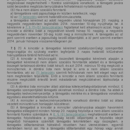
megbízással megterhelhető – fizetési számlájára vonatkozó, a támogató javára
szóló beszedési megbízás benyújtására felhatalmazó nyilatkozatot.
(6)
Ha a nem állami szociális fenntartó
a)
támogatásra való jogosultsága év közben keletkezik, vagy
b)
az
(1) bekezdés
szerinti határidőt elmulasztotta,
a támogatási kérelmet az adott negyedév utolsó hónapjának 20. napjáig, a
negyedik negyedévben legkésőbb 2014. november 10-éig nyújthatja be. A
kérelemre a
7. § (1)–(5) bekezdésében
foglaltakat kell alkalmazni azzal, hogy a
kincstár a döntési listát a negyedévet követő hónap 10. napjáig, a negyedik
negyedévben november 30-áig küldi meg a miniszternek. A támogatás az
a)
pont szerinti esetben a jogosultság kezdő időpontjától, a
b)
pont szerinti esetben
2014. január hónapra visszamenőlegesen jár.
7. §
(1)
A kincstár a támogatási kérelmet szabályszerűségi szempontból
megvizsgálja és szükség esetén legfeljebb 3 napos határidő kitűzésével
hiánypótlásra történő felhívást ad ki.
(2)
A kincstár a felülvizsgált, összesített támogatási kérelmek alapján a
támogatást kérelmező nem állami szociális fenntartók adatait és a támogatás
összegét tartalmazó döntési listát készít, és azt 2014. március 10-éig megküldi a
miniszternek. A döntési lista nem terjed ki arra a nem állami szociális
fenntartóra, aki az
(1) bekezdés
szerinti felhívásnak nem tett eleget vagy azt
nem megfelelően teljesítette. Erről a kincstár a nem állami szociális fenntartó
részére megküldött értesítő levél másolatának megküldésével tájékoztatja a
minisztert.
(3)
A döntési lista miniszter általi aláírása kötelezettségvállalásnak minősül. E
támogatás szempontjából támogatói okiratnak minősül a döntési lista, ha abból a
támogatás kedvezményezettje, a támogatás mértéke és a támogatásra vonatkozó
egyoldalú akaratelhatározás kitűnik.
(4)
A miniszter a kedvezményezettekre vonatkozó döntési listát az általa
vezetett minisztérium honlapján közzéteszi.
(5)
A támogatást a kincstár a miniszter utalványozása alapján havonként
támogatási előlegként minden hónap 20. napjáig folyósítja a nem állami szociális
fenntartó fizetési számlájára. A
6. § (6) bekezdésében
meghatározott esetben a
támogatás folyósítására a jogosultság kezdő időpontjától a folyósítás idejét
megelőző hónapokra számított támogatás tekintetében egy összegben, a
támogatás időtartamának hátralévő részében havi ütemezésben, egyenlő
mértékben kerül sor. Ha a támogatás időtartamából egy hónap vagy annál