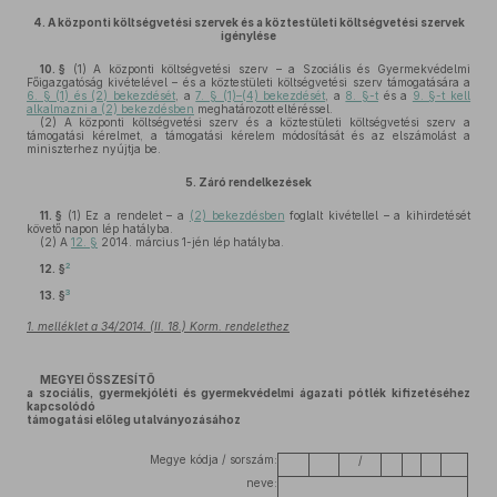
4.
A központi költségvetési szervek és a köztestületi költségvetési szervek
igénylése
10. §
(1)
A központi költségvetési szerv – a Szociális és Gyermekvédelmi
Főigazgatóság kivételével – és a köztestületi költségvetési szerv támogatására a
6. § (1) és (2) bekezdését
, a
7. § (1)–(4) bekezdését
, a
8. §-t
és a
9. §-t kell
alkalmazni a (2) bekezdésben
meghatározott eltéréssel.
(2)
A központi költségvetési szerv és a köztestületi költségvetési szerv a
támogatási kérelmet, a támogatási kérelem módosítását és az elszámolást a
miniszterhez nyújtja be.
5.
Záró rendelkezések
11. §
(1)
Ez a rendelet – a
(2) bekezdésben
foglalt kivétellel – a kihirdetését
követő napon lép hatályba.
(2)
A
12. §
2014. március 1-jén lép hatályba.
2
12. §
3
13. §
1. melléklet a 34/2014. (II. 18.) Korm. rendelethez
MEGYEI ÖSSZESÍTŐ
a szociális, gyermekjóléti és gyermekvédelmi ágazati pótlék kifizetéséhez
kapcsolódó
támogatási előleg utalványozásához
Megye kódja / sorszám:
/
neve: