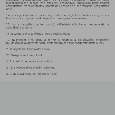
megállapodásban részes más államban székhellyel rendelkező pénzforgalmi
szolgáltatónál vezetett fizetési számláinak száma és a pénzforgalmi szolgáltatók
neve,
1.4.
az engedélyes neve, címe és ágazati azonosítója, továbbá ha az engedélyes
telephely, a szolgáltató székhelye és annak ágazati azonosítója,
1.5.
ha a szolgáltató a fenntartótól különböző adószámmal rendelkezik, a
szolgáltató adószáma,
1.6.
a szolgáltató vezetőjének neve és elérhetősége,
1.7.
nyilatkozat arról, hogy a fenntartó megfelel a költségvetési támogatás
nyújtására az államháztartásról szóló törvényben meghatározott feltételeknek.
2.
Támogatással kapcsolatos adatok:
2.1.
Szolgáltatás típusonként
2.1.1.
az előző negyedév elszámolása,
2.1.2.
a következő negyedévi igénylés,
2.1.3.
az elszámolás igénylés egyenlege.