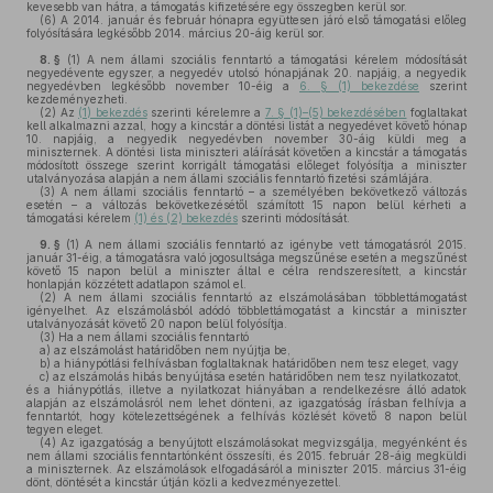
kevesebb van hátra, a támogatás kifizetésére egy összegben kerül sor.
(6)
A 2014. január és február hónapra együttesen járó első támogatási előleg
folyósítására legkésőbb 2014. március 20-áig kerül sor.
8. §
(1)
A nem állami szociális fenntartó a támogatási kérelem módosítását
negyedévente egyszer, a negyedév utolsó hónapjának 20. napjáig, a negyedik
negyedévben legkésőbb november 10-éig a
6. § (1) bekezdése
szerint
kezdeményezheti.
(2)
Az
(1) bekezdés
szerinti kérelemre a
7. § (1)–(5) bekezdésében
foglaltakat
kell alkalmazni azzal, hogy a kincstár a döntési listát a negyedévet követő hónap
10. napjáig, a negyedik negyedévben november 30-áig küldi meg a
miniszternek. A döntési lista miniszteri aláírását követően a kincstár a támogatás
módosított összege szerint korrigált támogatási előleget folyósítja a miniszter
utalványozása alapján a nem állami szociális fenntartó fizetési számlájára.
(3)
A nem állami szociális fenntartó – a személyében bekövetkező változás
esetén – a változás bekövetkezésétől számított 15 napon belül kérheti a
támogatási kérelem
(1) és (2) bekezdés
szerinti módosítását.
9. §
(1)
A nem állami szociális fenntartó az igénybe vett támogatásról 2015.
január 31-éig, a támogatásra való jogosultsága megszűnése esetén a megszűnést
követő 15 napon belül a miniszter által e célra rendszeresített, a kincstár
honlapján közzétett adatlapon számol el.
(2)
A nem állami szociális fenntartó az elszámolásában többlettámogatást
igényelhet. Az elszámolásból adódó többlettámogatást a kincstár a miniszter
utalványozását követő 20 napon belül folyósítja.
(3)
Ha a nem állami szociális fenntartó
a)
az elszámolást határidőben nem nyújtja be,
b)
a hiánypótlási felhívásban foglaltaknak határidőben nem tesz eleget, vagy
c)
az elszámolás hibás benyújtása esetén határidőben nem tesz nyilatkozatot,
és a hiánypótlás, illetve a nyilatkozat hiányában a rendelkezésre álló adatok
alapján az elszámolásról nem lehet dönteni, az igazgatóság írásban felhívja a
fenntartót, hogy kötelezettségének a felhívás közlését követő 8 napon belül
tegyen eleget.
(4)
Az igazgatóság a benyújtott elszámolásokat megvizsgálja, megyénként és
nem állami szociális fenntartónként összesíti, és 2015. február 28-áig megküldi
a miniszternek. Az elszámolások elfogadásáról a miniszter 2015. március 31-éig
dönt, döntését a kincstár útján közli a kedvezményezettel.