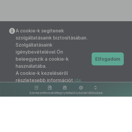
A cookie-k segítenek
szolgáltatásaink biztosításában.
Szolgáltatásaink
igénybevételével Ön
beleegyezik a cookie-k
Elfogadom
használatába.
A cookie-k kezeléséről
részletesebb információt
ide
kattintva olvashat.
Szerkezet
Keresés
Megnyitottak
Eszköztár
Változások