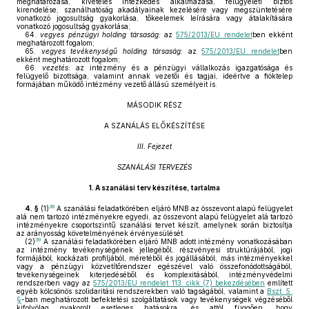
meghatározása, kivételes intézkedés alkalmazása, felügyeleti biztos
kirendelése, szanálhatóság akadályainak kezelésére vagy megszüntetésére
vonatkozó jogosultság gyakorlása, tőkeelemek leírására vagy átalakítására
vonatkozó jogosultság gyakorlása;
64.
vegyes pénzügyi holding társaság:
az
575/2013/EU rendelet
ben ekként
meghatározott fogalom;
65.
vegyes tevékenységű holding társaság:
az
575/2013/EU rendelet
ben
ekként meghatározott fogalom;
66.
vezetés:
az intézmény és a pénzügyi vállalkozás igazgatósága és
felügyelő bizottsága, valamint annak vezetői és tagjai, ideértve a fióktelep
formájában működő intézmény vezető állású személyeit is.
MÁSODIK RÉSZ
A SZANÁLÁS ELŐKÉSZÍTÉSE
III. Fejezet
SZANÁLÁSI TERVEZÉS
1.
A szanálási terv készítése, tartalma
38
4. §
(1)
A szanálási feladatkörében eljáró MNB az összevont alapú felügyelet
alá nem tartozó intézményekre egyedi, az összevont alapú felügyelet alá tartozó
intézményekre csoportszintű szanálási tervet készít, amelynek során biztosítja
az arányosság követelményének érvényesülését.
39
(2)
A szanálási feladatkörében eljáró MNB adott intézmény vonatkozásában
az intézmény tevékenységének jellegéből, részvényesi struktúrájából, jogi
formájából, kockázati profiljából, méretéből és jogállásából, más intézményekkel
vagy a pénzügyi közvetítőrendszer egészével való összefonódottságából,
tevékenységeinek kiterjedéséből és komplexitásából, intézményvédelmi
rendszerben vagy az
575/2013/EU rendelet 113. cikk (7) bekezdésében
említett
egyéb kölcsönös szolidaritási rendszerekben való tagságából, valamint a
Bszt. 5.
§
-ban meghatározott befektetési szolgáltatások vagy tevékenységek végzéséből
kifolyólag gyakorolt esetleges hatásokra, és attól függően, hogy