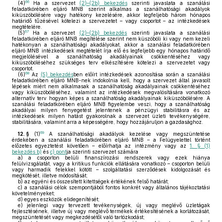
66
(4)
Ha a szervezet
(2)–(2b) bekezdés
szerinti javaslata a szanálási
feladatkörében eljáró MNB szerint alkalmas a szanálhatósági akadályok
kiküszöbölésére vagy hatékony kezelésére, akkor legfeljebb három hónapos
határidő tűzésével kötelezi a szervezetet – vagy csoportot – az intézkedések
megtételére.
67
(5)
Ha a szervezet
(2)–(2b) bekezdés
szerinti javaslata a szanálási
feladatkörében eljáró MNB megítélése szerint nem küszöböli ki vagy nem kezeli
hatékonyan a szanálhatósági akadályokat, akkor a szanálási feladatkörében
eljáró MNB intézkedések megtételét írja elő és legfeljebb egy hónapos határidő
megjelölésével a szanálhatóság akadályainak csökkentéséhez vagy
kiküszöböléséhez szükséges terv elkészítésére kötelezi a szervezetet vagy
csoportot.
68
(6)
Az
(5) bekezdés
ben előírt intézkedések azonosítása során a szanálási
feladatkörében eljáró MNB-nek indokolnia kell, hogy a szervezet által javasolt
lépések miért nem alkalmasak a szanálhatóság akadályainak csökkentéséhez
vagy kiküszöböléséhez, valamint az intézkedések megvalósítására vonatkozó
alternatív terv hogyan képes a szanálhatóság akadályainak kiküszöbölésére. A
szanálási feladatkörében eljáró MNB figyelembe veszi, hogy a szanálhatóság
akadályai milyen fenyegetést jelentenek a pénzügyi stabilitásra és az
intézkedések milyen hatást gyakorolnak a szervezet üzleti tevékenységére,
stabilitására, valamint arra a képességére, hogy hozzájáruljon a gazdasághoz.
69
12. §
(1)
A szanálhatósági akadályok kezelése vagy megszüntetése
érdekében a szanálási feladatkörében eljáró MNB – a Felügyelettel történt
előzetes egyeztetést követően – előírhatja az intézmény vagy az
1. § (1)
bekezdés b)
és
c) pont
ja szerinti szervezet számára
a)
a csoporton belüli finanszírozási rendszerek vagy ezek hiánya
felülvizsgálatát, vagy a kritikus funkciók ellátására vonatkozó – csoporton belüli
vagy harmadik felekkel kötött – szolgáltatási szerződések kidolgozását és
megkötését, illetve módosítását;
b)
az egyéni és összesített kitettségek értékének felső határát;
c)
a szanálási célok szempontjából fontos konkrét vagy általános tájékoztatási
követelményeket;
d)
egyes eszközök elidegenítését;
e)
jelenlegi vagy tervezett tevékenységek, új vagy meglévő üzletágak
fejlesztésének, illetve új vagy meglévő termékek értékesítésének a korlátozását,
megszüntetését vagy megkezdésétől való tartózkodást;