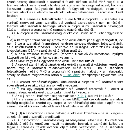
szanálhatóság értékelését a szanálási feladatkörében eljáró MNB végzi el a
leányvállalatok és a jelentős fióktelepek szanálási hatóságaival azzal, hogy az
összevont alapú felügyeletért felelős felügyeleti hatósággal, valamint a
leányvállalatok és a jelentős fióktelepek illetékes hatóságaival is konzultációt kell
folytatni.
74
(3)
Ha a szanálási feladatkörében eljáró MNB a csoportbeli – szanálás alá
vonható szervezet vagy szanálás alá vonható szervezetnek nem minősülő –
leányvállalat szanálási hatósága, akkor a csoportszintű szanálási hatósággal
közösen határoz a csoportszintű szanálhatóság értékeléséről.
(4)
A csoportszintű szanálhatóság értékelése során nem lehet figyelembe
venni:
a)
a bármilyen formában nyújtható rendkívüli állami pénzügyi támogatást, ide
nem értve a szanálást finanszírozó rendszer pénzeszközeinek felhasználását,
és a betétbiztosítási rendszer – beleértve az Országos Betétbiztosítási Alap (a
továbbiakban: OBA) – szanálási célú felhasználását,
b)
a nem szokásos feltételekkel (fedezet, futamidő és kamatozás) nyújtott
központi banki likviditási támogatást, valamint
c)
az MNB vagy más jegybank rendkívüli likviditási hitelét.
(5)
A csoport szanálhatóságának értékeléséről a szanálási kollégium keretében
hozza meg a szanálási feladatkörében eljáró MNB – ha a szanálási
feladatkörében eljáró MNB a csoportszintű szanálási hatóság – a határozatot,
amely határozat meghozatala során a
2. melléklet
szempontjait figyelembe kell
venni.
(6)
A csoport szanálhatóságának értékelését a csoportszintű szanálási terv
elkészítésekor és aktualizálásakor kell elvégezni.
75
(6a)
Ha egy csoport több szanálás alá vonható csoportból áll, akkor a
szanálhatóság értékelését csoportonként is el kell végezni.
(7)
Az e § szerinti határozat meghozatalakor a
7–9. §
szerinti kell eljárni.
(8)
Ha a szanálási feladatkörében eljáró MNB, mint csoportszintű szanálási
hatóság megítélése szerint egy csoport a szanálhatósági értékelés alapján nem
szanálható, akkor erről haladéktalanul tájékoztatja az EBH-t.
14. §
(1)
A csoportszintű szanálhatóság értékelését követően – ha szükséges –
el kell hárítani a szanálás akadályait.
(2)
A csoportszintű szanálhatóság akadályainak elhárítása tekintetében
többoldalú eljárás keretében hozott határozatot hoznak a szanálási kollégium
tagjai a szanálási feladatkörében eljáró MNB vezetésével, ha a szanálási