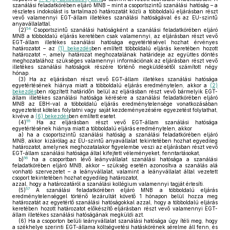
szanálási feladatkörében eljáró MNB – mint a csoportszintű szanálási hatóság – a
részletes indokolást is tartalmazó határozatát közli a többoldalú eljárásban részt
vevő valamennyi EGT-állam illetékes szanálási hatóságával és az EU-szintű
anyavállalattal.
54
(2)
Csoportszintű szanálási hatóságként a szanálási feladatkörében eljáró
MNB a többoldalú eljárás keretében csak valamennyi, az eljárásban részt vevő
EGT-állam illetékes szanálási hatósága egyetértésével hozhat érvényes
határozatot – az
(1) bekezdés
ben említett többoldalú eljárás keretében hozott
határozatot –, amely határozat meghozatalának határideje az együttes döntés
meghozatalához szükséges valamennyi információnak az eljárásban részt vevő
illetékes szanálási hatóságok részére történő megküldésétől számított négy
hónap.
(3)
Ha az eljárásban részt vevő EGT-állam illetékes szanálási hatósága
egyetértésének hiánya miatt a többoldalú eljárás eredménytelen, akkor a
(2)
bekezdés
ben rögzített határidőn belül az eljárásban részt vevő bármelyik EGT-
állam illetékes szanálási hatósága kérésére a szanálási feladatkörében eljáró
MNB az EBH-val a többoldalú eljárás eredménytelensége vonatkozásában
egyeztetést köteles folytatni vagy saját kezdeményezésére egyezetést folytathat,
kivéve a
(6) bekezdés
ben említett esetet.
55
(4)
Ha az eljárásban részt vevő EGT-állam szanálási hatósága
egyetértésének hiánya miatt a többoldalú eljárás eredménytelen, akkor
a)
ha a csoportszintű szanálási hatóság a szanálási feladatkörében eljáró
MNB, akkor kizárólag az EU-szintű anyavállalat tekintetében hozhat egyedileg
határozatot, amelynek meghozatalakor figyelembe veszi az eljárásban részt vevő
EGT-állam szanálási hatósága által kifejtett véleményeket, fenntartásokat,
56
b)
ha a csoportban lévő leányvállalat szanálási hatósága a szanálási
feladatkörében eljáró MNB, akkor – szükség esetén azonosítva a szanálás alá
vonható szervezetet – a leányvállalat, valamint a leányvállalat által vezetett
csoport tekintetében hozhat egyedileg határozatot,
azzal, hogy a határozatáról a szanálási kollégium valamennyi tagját értesíti.
57
(5)
A szanálási feladatkörében eljáró MNB a többoldalú eljárás
eredménytelenséggel történő lezárultát követő 1 hónapon belül hozza meg
határozatát az egyetértő szanálási hatóságokkal azzal, hogy a többoldalú eljárás
keretében hozott határozatot előkészítő eljárásban részt vevő valamennyi EGT-
állam illetékes szanálási hatóságának megküldi azt.
(6)
Ha a csoporton belüli leányvállalat szanálási hatósága úgy ítéli meg, hogy
a székhelye szerinti EGT-állama költségvetési hatáskörének sérelme áll fenn, és