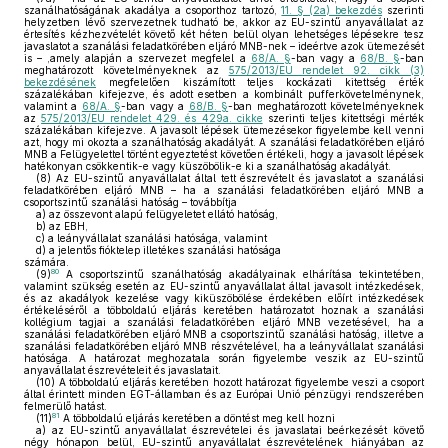
szanálhatóságának akadálya a csoporthoz tartozó,
11. § (2a) bekezdés
szerinti
helyzetben lévő szervezetnek tudható be, akkor az EU-szintű anyavállalat az
értesítés kézhezvételét követő két héten belül olyan lehetséges lépésekre tesz
javaslatot a szanálási feladatkörében eljáró MNB-nek – ideértve azok ütemezését
is – ,amely alapján a szervezet megfelel a
68/A. §
-ban vagy a
68/B. §
-ban
meghatározott követelményeknek az
575/2013/EU rendelet 92. cikk (3)
bekezdésének
megfelelően kiszámított teljes kockázati kitettség érték
százalékában kifejezve, és adott esetben a kombinált pufferkövetelménynek,
valamint a
68/A. §
-ban vagy a
68/B. §
-ban meghatározott követelményeknek
az
575/2013/EU rendelet 429. és 429a. cikke
szerinti teljes kitettségi mérték
százalékában kifejezve. A javasolt lépések ütemezésekor figyelembe kell venni
azt, hogy mi okozta a szanálhatóság akadályát. A szanálási feladatkörében eljáró
MNB a Felügyelettel történt egyeztetést követően értékeli, hogy a javasolt lépések
hatékonyan csökkentik-e vagy küszöbölik-e ki a szanálhatóság akadályát.
(8)
Az EU-szintű anyavállalat által tett észrevételt és javaslatot a szanálási
feladatkörében eljáró MNB – ha a szanálási feladatkörében eljáró MNB a
csoportszintű szanálási hatóság – továbbítja
a)
az összevont alapú felügyeletet ellátó hatóság,
b)
az EBH,
c)
a leányvállalat szanálási hatósága, valamint
d)
a jelentős fióktelep illetékes szanálási hatósága
számára.
80
(9)
A csoportszintű szanálhatóság akadályainak elhárítása tekintetében,
valamint szükség esetén az EU-szintű anyavállalat által javasolt intézkedések,
és az akadályok kezelése vagy kiküszöbölése érdekében előírt intézkedések
értékeléséről a többoldalú eljárás keretében határozatot hoznak a szanálási
kollégium tagjai a szanálási feladatkörében eljáró MNB vezetésével, ha a
szanálási feladatkörében eljáró MNB a csoportszintű szanálási hatóság, illetve a
szanálási feladatkörében eljáró MNB részvételével, ha a leányvállalat szanálási
hatósága. A határozat meghozatala során figyelembe veszik az EU-szintű
anyavállalat észrevételeit és javaslatait.
(10)
A többoldalú eljárás keretében hozott határozat figyelembe veszi a csoport
által érintett minden EGT-államban és az Európai Unió pénzügyi rendszerében
felmerülő hatást.
81
(11)
A többoldalú eljárás keretében a döntést meg kell hozni
a)
az EU-szintű anyavállalat észrevételei és javaslatai beérkezését követő
négy hónapon belül, EU-szintű anyavállalat észrevételének hiányában az