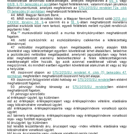
feltőkésítésbe bevonható kötelezettségek, amelyek megfelelnek a
66. §
vagy
68/B. § (5) bekezdés a) pont
jában foglalt feltételeknek, valamint olyan járulékos
tőkeinstrumentumok, amelyek megfelelnek az
575/2013/EU rendelet 72a. cikk
(1) bekezdés b) pontjában
meghatározott feltételeknek;
44.
MNB:
Magyar Nemzeti Bank;
45.
MNB rendkívüli likviditási hitele:
a Magyar Nemzeti Bankról szóló
2013. évi
CXXXIX. törvény 36. §
-a szerinti és a
18. §
-ában meghatározott monetáris
politikai eszközök közé nem tartozó, egyedi feltételek mellett nyújtott rendkívüli
jegybanki hitel;
28
45a.
munkavállalói képviselő:
a munka törvénykönyvében meghatározott
fogalom;
46.
nettó eszközérték:
az eszközállomány csökkentve a kötelezettség
állománnyal;
47.
nettósítási megállapodás:
olyan megállapodás, amely alapján több
követelést vagy kötelezettséget egyetlen követeléssé lehet átalakítani, beleértve
a pozíciólezáró nettósítási megállapodást, amelynél jogszabályban vagy felek
által meghatározott esemény bekövetkeztekor a felek kötelezettségeinek
esedékességét előre hozzák, így azok azonnal esedékessé válnak vagy
megszűnnek, és mindkét esetben egyetlen követeléssé alakulnak át vagy az lép
a helyükbe;
48.
összevont alapon:
az
575/2013/EU rendelet 4. cikk (1) bekezdés 47.
pontjának
megfelelően meghatározott összevont helyzet alapja;
49.
összevont felügyeletet ellátó hatóság:
az
575/2013/EU rendelet
ben ekként
meghatározott fogalom;
50.
pénzügyi holding társaság:
az
575/2013/EU rendelet
ben ekként
meghatározott fogalom;
51.
pénzügyi szerződés:
a)
értékpapír-ügylet, így különösen
aa)
az értékpapír, értékpapírcsoport vagy értékpapírindex vételére, eladására
vagy kölcsönzésére vonatkozó ügylet;
ab)
értékpapírra, értékpapírcsoportra vagy értékpapírindexre vonatkozó opciós
ügylet;
ac)
bármely értékpapírra, értékpapírcsoportra vagy értékpapírindexre vonatkozó
repo- vagy fordított repoügylet;
b)
áruügylet, így különösen
ba)
később leszállítandó áru, árucsoport vagy -index vételére, eladására vagy
kölcsönzésére vonatkozó ügylet;
bb)
árura, árucsoportra vagy -indexre vonatkozó opciós ügylet;