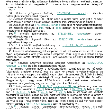
követelések más formája, adósságot keletkeztető vagy elismerhető instrumentum,
és a hitelviszonyt megtestesítő instrumentum megszerzésére feljogosító
instrumentum;
22
35.
36.
illetékes felügyeleti hatóság:
575/2013/EU rendelet
ben illetékes
hatóságként meghatározott fogalom;
37.
illetékes minisztérium:
EGT-állam azon minisztériuma, amelyet a nemzeti
jogszabályok a szanálás tekintetében illetékes minisztériumnak jelölnek ki;
38.
járulékos tőke:
az
575/2013/EU rendelet
ben ekként meghatározott fogalom;
39.
jelentős fióktelep:
a
Hpt.
vagy a
Bszt.
alapján rendszerszinten jelentős
fióktelepnek minősülő szervezet;
23
39a.
jelentős leányvállalat:
az
575/2013/EU rendelet
ben ekként
meghatározott fogalom;
40.
kiegészítő alapvető tőke:
az
575/2013/EU rendelet
ben ekként
meghatározott fogalom;
24
40a.
kombinált pufferkövetelmény:
a
Hpt. 93. § (1) bekezdés
ében
meghatározott kombinált tőkekövetelmény;
41.
kockázat átruházási ügylet:
csoporton belüli két vállalkozás között létrejött
olyan megállapodás, amelynek célja a csoporton belüli egyik vállalkozás és egy
harmadik fél között létrejött ügylettel járó kockázat teljes vagy részben történő
átruházása;
25
41a.
központi szervhez tartósan kapcsolt hitelintézet:
az
575/2013/EU
rendelet 10. cikke
alapján mentesített hitelintézet;
42.
kritikus funkciók:
azok a tevékenységek, szolgáltatások és működési
folyamatok, amelyek megszűnése és csak korlátozott helyettesíthetősége az
intézmény vagy csoport méretéből vagy piaci részesedéséből, külső és belső
összekapcsolódásából, összetettségéből, vagy határokon átnyúlásából fakadóan
Magyarországon vagy más EGT-államban valószínűsíthetően jelentősen
megzavarná a gazdaság vagy a pénzügyi piacok működését;
26
43.
leányvállalat:
a
Hpt. 6. § (1) bekezdés 78. pont
jában meghatározott
leányvállalat, valamint a
7–9. §
-ban, a
13–15. §
-ban, a
32–32/A. §
-ban, a
62. §
-
ban, a
65–68/F. §
-ban, a
74. §
-ban, a
79. §
-ban a szanálás alá vonható
csoportokra való alkalmazás céljából adott esetben és megfelelő módon a tartósan
központi szervhez kapcsolt hitelintézet, maga a központi szerv és azok
leányvállalatai, figyelembe véve, hogy az ilyen szanálás alá vonható csoport
miként teljesíti a
68/A. § (3) bekezdés
szerinti követelményt;
27
43a.
leírható, illetve átalakítható kötelezettségek:
olyan, hitelezői