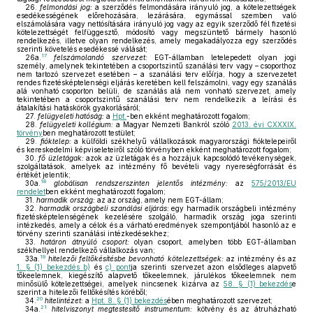
26.
felmondási jog:
a szerződés felmondására irányuló jog, a kötelezettségek
esedékességének előrehozására, lezárására, egymással szemben való
elszámolására vagy nettósítására irányuló jog vagy az egyik szerződő fél fizetési
kötelezettségét felfüggesztő, módosító vagy megszüntető bármely hasonló
rendelkezés, illetve olyan rendelkezés, amely megakadályozza egy szerződés
szerinti követelés esedékessé válását;
17
26a.
felszámolandó szervezet:
EGT-államban letelepedett olyan jogi
személy, amelynek tekintetében a csoportszintű szanálási terv vagy – csoporthoz
nem tartozó szervezet esetében – a szanálási terv előírja, hogy a szervezetet
rendes fizetésképtelenségi eljárás keretében kell felszámolni, vagy egy szanálás
alá vonható csoporton belüli, de szanálás alá nem vonható szervezet, amely
tekintetében a csoportszintű szanálási terv nem rendelkezik a leírási és
átalakítási hatáskörök gyakorlásáról;
27.
felügyeleti hatóság:
a
Hpt.
-ben ekként meghatározott fogalom;
28.
felügyeleti kollégium:
a Magyar Nemzeti Bankról szóló
2013. évi CXXXIX.
törvény
ben meghatározott testület;
29.
fióktelep:
a külföldi székhelyű vállalkozások magyarországi fióktelepeiről
és kereskedelmi képviseleteiről szóló törvényben ekként meghatározott fogalom;
30.
fő üzletágak:
azok az üzletágak és a hozzájuk kapcsolódó tevékenységek,
szolgáltatások, amelyek az intézmény fő bevételi vagy nyereségforrását és
értékét jelentik;
18
30a.
globálisan rendszerszinten jelentős intézmény:
az
575/2013/EU
rendelet
ben ekként meghatározott fogalom;
31.
harmadik ország:
az az ország, amely nem EGT-állam;
32.
harmadik országbeli szanálási eljárás:
egy harmadik országbeli intézmény
fizetésképtelenségének kezelésére szolgáló, harmadik ország joga szerinti
intézkedés, amely a célok és a várható eredmények szempontjából hasonló az e
törvény szerinti szanálási intézkedésekhez;
33.
határon átnyúló csoport:
olyan csoport, amelyben több EGT-államban
székhellyel rendelkező vállalkozás van;
19
33a.
hitelezői feltőkésítésbe bevonható kötelezettségek:
az intézmény és az
1. § (1) bekezdés b)
és
c) pont
ja szerinti szervezet azon elsődleges alapvető
tőkeelemnek, kiegészítő alapvető tőkeelemnek, járulékos tőkeelemnek nem
minősülő kötelezettségei, amelyek nincsenek kizárva az
58. § (1) bekezdés
e
szerint a hitelezői feltőkésítés köréből;
20
34.
hitelintézet:
a
Hpt. 8. § (1) bekezdés
ében meghatározott szervezet;
21
34a.
hitelviszonyt megtestesítő instrumentum:
kötvény és az átruházható