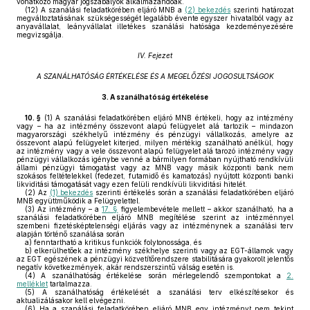
vonatkozó magyar jogszabályok alkalmazandóak.
(12)
A szanálási feladatkörében eljáró MNB a
(2) bekezdés
szerinti határozat
megváltoztatásának szükségességét legalább évente egyszer hivatalból vagy az
anyavállalat, leányvállalat illetékes szanálási hatósága kezdeményezésére
megvizsgálja.
IV. Fejezet
A SZANÁLHATÓSÁG ÉRTÉKELÉSE ÉS A MEGELŐZÉSI JOGOSULTSÁGOK
3.
A szanálhatóság értékelése
10. §
(1)
A szanálási feladatkörében eljáró MNB értékeli, hogy az intézmény
vagy – ha az intézmény összevont alapú felügyelet alá tartozik – mindazon
magyarországi székhelyű intézmény és pénzügyi vállalkozás, amelyre az
összevont alapú felügyelet kiterjed, milyen mértékig szanálható anélkül, hogy
az intézmény vagy a vele összevont alapú felügyelet alá tarozó intézmény vagy
pénzügyi vállalkozás igénybe venné a bármilyen formában nyújtható rendkívüli
állami pénzügyi támogatást vagy az MNB vagy másik központi bank nem
szokásos feltételekkel (fedezet, futamidő és kamatozás) nyújtott központi banki
likviditási támogatását vagy ezen felüli rendkívüli likviditási hitelét.
(2)
Az
(1) bekezdés
szerinti értékelés során a szanálási feladatkörében eljáró
MNB együttműködik a Felügyelettel.
(3)
Az intézmény – a
17. §
figyelembevétele mellett – akkor szanálható, ha a
szanálási feladatkörében eljáró MNB megítélése szerint az intézménnyel
szembeni fizetésképtelenségi eljárás vagy az intézménynek a szanálási terv
alapján történő szanálása során
a)
fenntartható a kritikus funkciók folytonossága, és
b)
elkerülhetőek az intézmény székhelye szerinti vagy az EGT-államok vagy
az EGT egészének a pénzügyi közvetítőrendszere stabilitására gyakorolt jelentős
negatív következmények, akár rendszerszintű válság esetén is.
(4)
A szanálhatóság értékelése során mérlegelendő szempontokat a
2.
melléklet
tartalmazza.
(5)
A szanálhatóság értékelését a szanálási terv elkészítésekor és
aktualizálásakor kell elvégezni.
(6)
Ha a szanálási feladatkörében eljáró MNB egy intézményt nem tekint