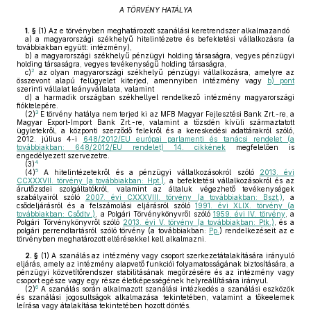
A TÖRVÉNY HATÁLYA
1. §
(1)
Az e törvényben meghatározott szanálási keretrendszer alkalmazandó
a)
a magyarországi székhelyű hitelintézetre és befektetési vállalkozásra (a
továbbiakban együtt: intézmény),
b)
a magyarországi székhelyű pénzügyi holding társaságra, vegyes pénzügyi
holding társaságra, vegyes tevékenységű holding társaságra,
2
c)
az olyan magyarországi székhelyű pénzügyi vállalkozásra, amelyre az
összevont alapú felügyelet kiterjed, amennyiben intézmény vagy
b) pont
szerinti vállalat leányvállalata, valamint
d)
a harmadik országban székhellyel rendelkező intézmény magyarországi
fióktelepére.
3
(2)
E törvény hatálya nem terjed ki az MFB Magyar Fejlesztési Bank Zrt.-re, a
Magyar Export-Import Bank Zrt.-re, valamint a tőzsdén kívüli származtatott
ügyletekről, a központi szerződő felekről és a kereskedési adattárakról szóló,
2012. július 4-i
648/2012/EU európai parlamenti és tanácsi rendelet (a
továbbiakban: 648/2012/EU rendelet) 14. cikkének
megfelelően is
engedélyezett szervezetre.
4
(3)
5
(4)
A hitelintézetekről és a pénzügyi vállalkozásokról szóló
2013. évi
CCXXXVII. törvény (a továbbiakban: Hpt.)
, a befektetési vállalkozásokról és az
árutőzsdei szolgáltatókról, valamint az általuk végezhető tevékenységek
szabályairól szóló
2007. évi CXXXVIII. törvény (a továbbiakban: Bszt.)
, a
csődeljárásról és a felszámolási eljárásról szóló
1991. évi XLIX. törvény (a
továbbiakban: Csődtv.)
, a Polgári Törvénykönyvről szóló
1959. évi IV. törvény
, a
Polgári Törvénykönyvről szóló
2013. évi V. törvény (a továbbiakban: Ptk.)
, és a
polgári perrendtartásról szóló törvény (a továbbiakban:
Pp.
) rendelkezéseit az e
törvényben meghatározott eltérésekkel kell alkalmazni.
2. §
(1)
A szanálás az intézmény vagy csoport szerkezetátalakítására irányuló
eljárás, amely az intézmény alapvető funkciói folyamatosságának biztosítására, a
pénzügyi közvetítőrendszer stabilitásának megőrzésére és az intézmény vagy
csoport egésze vagy egy része életképességének helyreállítására irányul.
6
(2)
A szanálás során alkalmazott szanálási intézkedés a szanálási eszközök
és szanálási jogosultságok alkalmazása tekintetében, valamint a tőkeelemek
leírása vagy átalakítása tekintetében hozott döntés.