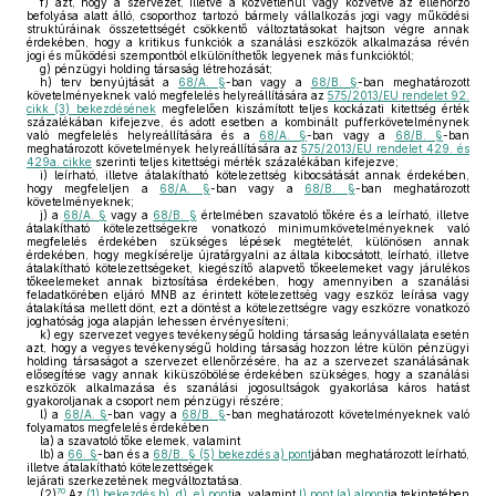
f)
azt, hogy a szervezet, illetve a közvetlenül vagy közvetve az ellenőrző
befolyása alatt álló, csoporthoz tartozó bármely vállalkozás jogi vagy működési
struktúráinak összetettségét csökkentő változtatásokat hajtson végre annak
érdekében, hogy a kritikus funkciók a szanálási eszközök alkalmazása révén
jogi és működési szempontból elkülöníthetők legyenek más funkcióktól;
g)
pénzügyi holding társaság létrehozását;
h)
terv benyújtását a
68/A. §
-ban vagy a
68/B. §
-ban meghatározott
követelményeknek való megfelelés helyreállítására az
575/2013/EU rendelet 92.
cikk (3) bekezdésének
megfelelően kiszámított teljes kockázati kitettség érték
százalékában kifejezve, és adott esetben a kombinált pufferkövetelménynek
való megfelelés helyreállítására és a
68/A. §
-ban vagy a
68/B. §
-ban
meghatározott követelmények helyreállítására az
575/2013/EU rendelet 429. és
429a. cikke
szerinti teljes kitettségi mérték százalékában kifejezve;
i)
leírható, illetve átalakítható kötelezettség kibocsátását annak érdekében,
hogy megfeleljen a
68/A. §
-ban vagy a
68/B. §
-ban meghatározott
követelményeknek;
j)
a
68/A. §
vagy a
68/B. §
értelmében szavatoló tőkére és a leírható, illetve
átalakítható kötelezettségekre vonatkozó minimumkövetelményeknek való
megfelelés érdekében szükséges lépések megtételét, különösen annak
érdekében, hogy megkísérelje újratárgyalni az általa kibocsátott, leírható, illetve
átalakítható kötelezettségeket, kiegészítő alapvető tőkeelemeket vagy járulékos
tőkeelemeket annak biztosítása érdekében, hogy amennyiben a szanálási
feladatkörében eljáró MNB az érintett kötelezettség vagy eszköz leírása vagy
átalakítása mellett dönt, ezt a döntést a kötelezettségre vagy eszközre vonatkozó
joghatóság joga alapján lehessen érvényesíteni;
k)
egy szervezet vegyes tevékenységű holding társaság leányvállalata esetén
azt, hogy a vegyes tevékenységű holding társaság hozzon létre külön pénzügyi
holding társaságot a szervezet ellenőrzésére, ha az a szervezet szanálásának
elősegítése vagy annak kiküszöbölése érdekében szükséges, hogy a szanálási
eszközök alkalmazása és szanálási jogosultságok gyakorlása káros hatást
gyakoroljanak a csoport nem pénzügyi részére;
l)
a
68/A. §
-ban vagy a
68/B. §
-ban meghatározott követelményeknek való
folyamatos megfelelés érdekében
la)
a szavatoló tőke elemek, valamint
lb)
a
66. §
-ban és a
68/B. § (5) bekezdés a) pont
jában meghatározott leírható,
illetve átalakítható kötelezettségek
lejárati szerkezetének megváltoztatása.
70
(2)
Az
(1) bekezdés b)
,
d)
,
e) pont
ja, valamint
l) pont la) alpont
ja tekintetében