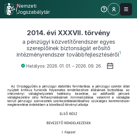
Nemzeti
Jogszabálytár
2014. évi XXXVII. törvény
a pénzügyi közvetítőrendszer egyes
szereplőinek biztonságát erősítő
1
intézményrendszer továbbfejlesztéséről
Hatályos: 2026. 01. 01. – 2026. 09. 26.
Az Országgyűlés a pénzügyi stabilitás fenntartása, a pénzügyi szektor által
nyújtott kritikus funkciók folyamatos rendelkezésre állásának biztosítása, az
intézményi válsághelyzetek hatékony kezelése, az adófizetői pénzek
válságkezelési célú felhasználásának minimalizálása, valamint a válságba
került pénzügyi szervezetek szerkezetátalakításához szükséges keretrendszer
megteremtése érdekében a következő törvényt alkotja:
ELSŐ RÉSZ
BEVEZETŐ RENDELKEZÉSEK
I. Fejezet