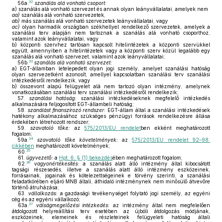
32
56a.
szanálás alá vonható csoport:
a)
szanálás alá vonható szervezet és annak olyan leányvállalatai, amelyek nem
aa)
szanálás alá vonható szervezetek,
ab)
más szanálás alá vonható szervezetek leányvállalatai, vagy
ac)
olyan harmadik országban székhellyel rendelkező szervezetek, amelyek a
szanálási terv alapján nem tartoznak a szanálás alá vonható csoporthoz,
valamint azok leányvállalatai, vagy
b)
központi szervhez tartósan kapcsolt hitelintézetek a központi szervükkel
együtt, amennyiben a hitelintézetek vagy a központi szerv közül legalább egy
szanálás alá vonható szervezet, valamint azok leányvállalatai;
33
56b.
szanálás alá vonható szervezet:
a)
EGT-államban letelepedett olyan jogi személy, amelyet szanálási hatóság
olyan szervezetként azonosít, amellyel kapcsolatban szanálási terv szanálási
intézkedésről rendelkezik, vagy
b)
összevont alapú felügyelet alá nem tartozó olyan intézmény, amelynek
vonatkozásában szanálási terv szanálási intézkedésről rendelkezik;
57.
szanálási hatóság:
szanálási intézkedéseknek megfelelő intézkedés
alkalmazására feljogosított EGT-állambeli hatóság;
58.
szanálást finanszírozó rendszer:
EGT-állam által a szanálási intézkedések
hatékony alkalmazásához szükséges pénzügyi források rendelkezésre állása
érdekében létrehozott rendszer;
59.
szavatoló tőke:
az
575/2013/EU rendelet
ben ekként meghatározott
fogalom;
34
59a.
szavatoló tőke követelmények:
az
575/2013/EU rendelet 92–98.
cikkében
meghatározott követelmények;
35
60.
61.
ügyvezető:
a
Hpt. 6. § (1) bekezdés
ében meghatározott fogalom;
36
62.
vagyonértékesítés:
a szanálás alatt álló intézmény által kibocsátott
tagsági részesedés, illetve a szanálás alatt álló intézmény eszközeinek,
forrásainak, jogainak és kötelezettségeinek e törvény szerinti, a szanálási
feladatkörében eljáró MNB általi, áthidaló intézménynek nem minősülő átvevőre
történő átruházása;
63.
vállalkozás:
a gazdasági tevékenységet folytató jogi személy, az egyéni
cég és az egyéni vállalkozó;
37
63a.
válságmegelőzési intézkedés:
az intézmény által nem megfelelően
átdolgozott helyreállítási terv esetében az újbóli átdolgozás módjának,
eszközeinek, elemeinek és részleteinek felügyeleti hatóság általi