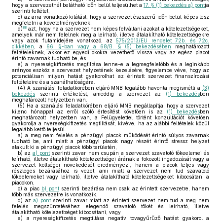
hogy a szervezetnél belátható időn belül teljesülhet a
17. § (1) bekezdés a) pont
ja
szerinti feltétel,
c)
az arra vonatkozó kilátást, hogy a szervezet észszerű időn belül képes lesz
megfelelni a követelményeknek,
88
d)
azt, hogy ha a szervezet nem képes felváltani azokat a kötelezettségeket,
amelyek már nem felelnek meg a leírható, illetve átalakítható kötelezettségekre
vagy azok futamidejére vonatkozó, az
575/2013/EU rendelet 72b. és 72c.
cikkében
, a
66. §-ban vagy a 68/B. § (5) bekezdésében
meghatározott
feltételeknek, akkor ez egyedi okokra vezethető vissza vagy az egész piacot
érintő zavarnak tudható be, és
e)
a nyereségkifizetés megtiltása lenne-e a legmegfelelőbb és a leginkább
arányos eszköz a szervezet helyzetének kezelésére, figyelembe véve, hogy az
potenciálisan milyen hatást gyakorolhat az érintett szervezet finanszírozási
feltételeire és a szanálhatóságára.
(4)
A szanálási feladatkörében eljáró MNB legalább havonta megismétli a
(3)
bekezdés
szerinti értékelést, ameddig a szervezet az
(1) bekezdés
ben
meghatározott helyzetben van.
(5)
Ha a szanálási feladatkörében eljáró MNB megállapítja, hogy a szervezet
kilenc hónappal az erről szóló értesítést követően is az
(1) bekezdés
ben
meghatározott helyzetben van, a Felügyelettel történt konzultációt követően
gyakorolja a nyereségkifizetés megtiltását, kivéve, ha az alábbi feltételek közül
legalább kettő teljesül:
a)
a meg nem felelés a pénzügyi piacok működését érintő súlyos zavarnak
tudható be, ami miatt a pénzügyi piacok nagy részét érintő stressz helyzet
alakult ki a pénzügyi piacok több területén,
b)
az
a) pont
szerinti zavar nem csupán a szervezet szavatoló tőkeelemei és
leírható, illetve átalakítható kötelezettségei árának a fokozott ingadozását vagy a
szervezet költségei növekedését eredményezi, hanem a piacok teljes vagy
részleges bezárásához is vezet, ami miatt a szervezet nem tud szavatoló
tőkeelemeket vagy leírható, illetve átalakítható kötelezettségeket kibocsátani a
piacokon,
c)
a piac
b) pont
szerinti bezárása nem csak az érintett szervezetre, hanem
több más szervezetre is vonatkozik,
d)
az
a) pont
szerinti zavar miatt az érintett szervezet nem tud a meg nem
felelés megszüntetéséhez elegendő szavatoló tőkét és leírható, illetve
átalakítható kötelezettséget kibocsátani, vagy
e)
a nyereségkifizetés megtiltása negatív tovagyűrűző hatást gyakorol a