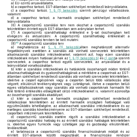
a)
EU-szintű anyavállalatra,
b)
a csoporthoz tartozó, EGT-államban székhellyel rendelkező leányvállalatra,
c)
a csoporthoz tartozó,
1. § (1) bekezdés
szerinti pénzügyi vállalkozásra,
valamint
d)
a csoporthoz tartozó, a harmadik országban székhellyel rendelkező
leányvállalatra.
(6)
A csoportszintű szanálási terv nem okozhat a csoportszintű szanálás
tekintetében érintett egyik EGT-államban sem aránytalan terhet.
(7)
A csoportszintű szanálhatósági értékelést e §-sal összhangban kell
elvégezni és aktualizálni. A csoportszintű szanálhatóság értékelését a
csoportszintű szanálási tervben be kell mutatni.
49
(8)
A csoportszintű szanálási terv
a)
meghatározza az
5. § (1) bekezdés
ében meghatározott alternatív
forgatókönyvek esetében a szanálás alá vonható szervezetek tekintetében
alkalmazandó szanálási intézkedéseket, valamint azt, hogy ezen szanálási
intézkedések milyen hatással járnak az
1. § (1) bekezdés b)
és
c) pont
ja szerinti
szervezetek, a csoporthoz tartozó egyéb szervezetek, az anyavállalat és a
leányvállalat vonatkozásában,
b)
kitér a szanálási intézkedések és hatáskörök összehangolt módon történő
alkalmazhatóságának és gyakorolhatóságának a mértékére a csoportnak az EGT-
államban székhellyel rendelkező szanálás alá vonható szervezetei tekintetében,
ideértve a csoport egészének vagy a csoporton belüli több vállalkozás által
végzett, elkülönült tevékenységnek vagy üzletágnak, illetve a csoporton belüli
egyes vállalkozásoknak vagy szanálás alá vonható csoportoknak harmadik fél
felé történő értékesítés elősegítését célzó intézkedéseket is, valamint azonosítja
az összehangolt szanálás akadályait,
c)
kitér a csoportnak a harmadik országban székhellyel rendelkező
vállalkozásai tekintetében az érintett harmadik országbeli hatósággal való
együttműködés lehetőségére, az alkalmazható szanálási intézkedésekre és az
esetleges szanálás következményeire az EGT-államban székhellyel rendelkező,
csoportbeli intézmények tekintetében,
d)
csoportszintű szanálás esetére rögzíti a szanálási intézkedéseket a
csoportszintű szanálási hatóság és az érintett szanálási hatóságok tekintetében
is, ideértve egyes funkciók vagy üzletágak jogi és gazdasági elkülönítését,
leválasztását,
e)
tartalmazza a csoportszintű szanálás finanszírozásának módját és az
érintett EGT-államok közötti megosztását, a finanszírozási rendszer