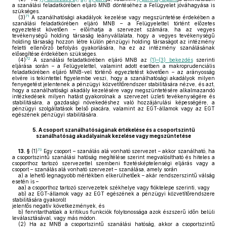
a szanálási feladatkörében eljáró MNB döntéséhez a Felügyelet jóváhagyása is
szükséges.
71
(3)
A szanálhatósági akadályok kezelése vagy megszüntetése érdekében a
szanálási feladatkörében eljáró MNB – a Felügyelettel történt előzetes
egyeztetést követően – előírhatja a szervezet számára, ha az vegyes
tevékenységű holding társaság leányvállalata, hogy a vegyes tevékenységű
holding társaság hozzon létre külön pénzügyi holding társaságot az intézmény
feletti ellenőrző befolyás gyakorlására, ha ez az intézmény szanálásának
elősegítése érdekében szükséges.
72
(4)
A szanálási feladatkörében eljáró MNB az
(1)–(3) bekezdés
szerinti
eljárása során – a Felügyelettel, valamint adott esetben a makroprudenciális
feladatkörében eljáró MNB-vel történő egyeztetést követően – az arányosság
elvére is tekintettel figyelembe veszi, hogy a szanálhatósági akadályok milyen
fenyegetést jelentenek a pénzügyi közvetítőrendszer stabilitására nézve, és azt,
hogy a szanálhatósági akadály kezelésére vagy megszüntetésére alkalmazandó
intézkedések milyen hatást gyakorolnak a szervezet üzleti tevékenységére és
stabilitására, a gazdasági növekedéshez való hozzájárulási képességére, a
pénzügyi szolgáltatások belső piacára, valamint az EGT-államok vagy az EGT
egészének pénzügyi stabilitására.
5.
A csoport szanálhatóságának értékelése és a csoportszintű
szanálhatóság akadályainak kezelése vagy megszüntetése
73
13. §
(1)
Egy csoport – szanálás alá vonható szervezet – akkor szanálható, ha
a csoportszintű szanálási hatóság megítélése szerint megvalósítható és hiteles a
csoporthoz tartozó szervezettel szembeni fizetésképtelenségi eljárás vagy a
csoport – szanálás alá vonható szervezet – szanálása, amely során
a)
a lehető legnagyobb mértékben elkerülhetőek – akár rendszerszintű válság
esetén is –
aa)
a csoporthoz tartozó szervezetek székhelye vagy fióktelepe szerinti, vagy
ab)
az EGT-államok vagy az EGT egészének a pénzügyi közvetítőrendszere
stabilitására gyakorolt
jelentős negatív következmények, és
b)
fenntarthatóak a kritikus funkciók folytonossága azok észszerű időn belüli
leválasztásával, vagy más módon.
(2)
Ha az MNB a csoportszintű szanálási hatóság, akkor a csoportszintű