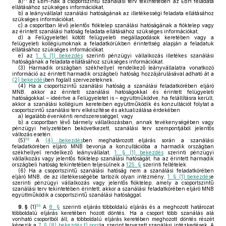
a)
az EBH-nak a csoportszintű szanálási terv tekintetében az EBH feladata
ellátásához szükséges információkat,
b)
a leányvállalat szanálási hatóságának az illetékességi feladata ellátásához
szükséges információkat,
c)
a csoportban lévő jelentős fióktelep szanálási hatóságának a fióktelep vagy
az érintett szanálási hatóság feladata ellátásához szükséges információkat,
d)
a Felügyelettel kötött felügyeleti megállapodások keretében vagy a
felügyeleti kollégiumoknak a feladatkörükben érintettség alapján a feladatuk
ellátásához szükséges információkat,
e)
az
1. § (1) bekezdés
szerinti pénzügyi vállalkozás illetékes szanálási
hatóságának a feladata ellátásához szükséges információkat.
(3)
Harmadik országban székhellyel rendelkező leányvállalatra vonatkozó
információ az érintett harmadik országbeli hatóság hozzájárulásával adható át a
(2) bekezdés
ben foglalt szervezeteknek.
(4)
Ha a csoportszintű szanálási hatóság a szanálási feladatkörében eljáró
MNB, akkor az érintett szanálási hatóságokkal és érintett felügyeleti
hatóságokkal – ideértve a Felügyeletet is – együttműködve, ha felállításra került,
akkor a szanálási kollégium kereteiben együttműködik és konzultációt folytat a
csoportszintű szanálási terv elkészítése és aktualizálása érdekében
a)
legalább évenkénti rendszerességgel, vagy
b)
a csoportban lévő bármely vállalkozásban, annak tevékenységében vagy
pénzügyi helyzetében bekövetkezett, szanálási terv szempontjából jelentős
változás esetén.
52
(5)
A
(4) bekezdés
ben meghatározott eljárás során a szanálási
feladatkörében eljáró MNB bevonja a konzultációba a harmadik országban
székhellyel rendelkező leányvállalat,
1. § (1) bekezdés
szerinti pénzügyi
vállalkozás vagy jelentős fióktelep szanálási hatóságát, ha az érintett harmadik
országbeli hatóság tekintetében teljesülnek a
125. §
szerinti feltételek.
(6)
Ha a csoportszintű szanálási hatóság nem a szanálási feladatkörében
eljáró MNB, de az illetékességébe tartozik olyan intézmény,
1. § (1) bekezdés
e
szerinti pénzügyi vállalkozás vagy jelentős fióktelep, amely a csoportszintű
szanálási terv tekintetében érintett, akkor a szanálási feladatkörében eljáró MNB
együttműködik a csoportszintű szanálási hatósággal.
53
9. §
(1)
A
8. §
szerinti eljárás többoldalú eljárás és a meghozott határozat
többoldalú eljárás keretében hozott döntés. Ha a csoport több szanálás alá
vonható csoportból áll, a többoldalú eljárás keretében meghozott döntés részét
képezik a
7. § (8) bekezdés f) pont
ja szerint tervezett szanálási intézkedések. A