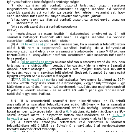
igénybevételének lehetőségét és szükségességét,
f)
több szanálás alá vonható csoportot tartalmazó csoport esetében
meghatározza a szanálási intézkedéseket az egyes szanálás alá vonható
csoportok szanálás alá vonható szervezetei tekintetében, valamint azt, hogy
ezen szanálási intézkedések milyen következményekkel járnak
fa)
az ugyanazon szanálás alá vonható csoporthoz tartozó egyéb, csoporton
belüli szervezetre, és
fb)
az egyéb szanálás alá vonható csoportokra
nézve,
g)
meghatározza az olyan további intézkedéseket, amelyeket az érintett
szanálási hatóságok kívánnak alkalmazni az egyes szanálás alá vonható
csoportokon belüli szervezetek tekintetében.
(9)
A
(8) bekezdés a) pont
ja alkalmazásában, ha a szanálási feladatkörében
eljáró MNB nem a csoportszintű szanálási hatóság, de a leányvállalat
magyarországi székhelyű, akkor a szanálási feladatkörében eljáró MNB aktívan
közreműködik a leányvállalat esetében koordináltan alkalmazandó intézkedés
tervezésében.
(10)
A
(8) bekezdés e) pont
ja alkalmazásában a csoportos szanálási terv nem
tartalmazhat rendkívüli állami pénzügyi támogatást – ide nem értve a Szanálási
Alapból fizetett összeget –, központi bank által nyújtott rendkívüli likviditási
támogatást vagy nem szokásos feltételekkel (fedezet, futamidő és kamatozás)
nyújtott központi banki likviditási támogatást.
50
(11)
A
(8) bekezdés e) pont
ja alkalmazásakor figyelemmel kell lenni az EGT-
államok közötti megosztás során az arányosságra, kiegyensúlyozottságra – így
különösen a szanálást finanszírozó rendszerek hozzájárulása meghatározásánál
figyelembe veendő elvekre – és az adott EGT-állam pénzügyi rendszerének
stabilitására gyakorolt hatásra.
8. §
(1)
A csoportszintű szanálási terv elkészítéséhez az EU-szintű
anyavállalat a szanálási feladatkörében eljáró MNB-nek – ha a szanálási
feladatkörében eljáró MNB a csoportszintű szanálási hatóság – rendelkezésére
bocsát minden szükséges információt a
6. §
alapján. Az információknak az EU-
szintű anyavállalatra, a csoporthoz tartozó vállalkozásokra és az
1. § (1)
bekezdés
e szerinti pénzügyi vállalkozásokra vonatkozóaknak kell lenniük.
(2)
A titoktartási szabályok betartására való tekintettel a szanálási
feladatkörében eljáró MNB az EU-szintű anyavállalat által rendelkezésére
bocsátott információkból továbbítja
51