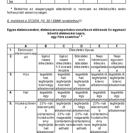
sa
* Beleértve az alapanyagok sótartalmát is, nemcsak az ételkészítés során
felhasznált sómennyiséget.
90
6. melléklet a 37/2014. (IV. 30.) EMMI rendelethez
Egyes élelmiszerekre, élelmiszercsoportokra vonatkozó előírások tíz egymást
követő élelmezési napra,
1, 2
egy főre számítva
A
B
C
D
E
F
1.
Élelmiszer,
Étkeztetés típusa
élelmiszercsop
2.
Egész
Egész
Bölcsődei,
Napi
Napi
ort
napos
napos
mini
háromszori
egyszeri
étkeztetés
étkeztetés
bölcsődei
étkezés
étkezés
1–3 évesek
étkeztetés
szolgáltatás
szolgáltatás
részére
a
a
3.
Hús
legalább
legalább
legalább
legalább öt,
legalább öt,
hat,
hat,
hat,
legfeljebb
legfeljebb
legfeljebb
legfeljebb
legfeljebb
kilenc
kilenc
tizennégy
tizenkét
nyolc
alkalommal
alkalommal
alkalommal
alkalommal
alkalommal
4.
Hal
legalább
legalább
legalább
legalább
legalább
egy
egy
egy
egy
egy
alkalommal
alkalommal
alkalommal
alkalommal
alkalommal
5.
Húskészítmén
23%-nál
legfeljebb
legfeljebb
23%-nál
legfeljebb
y
alacsonyab
öt
négy
alacsonyab
két
b
alkalommal,
alkalommal,
b
alkalommal
zsírtartalmú
23%-nál
23%-nál
zsírtartalmú
húskészítm
magasabb
magasabb
húskészítm
ény
zsírtartalmú
zsírtartalmú
ény
legfeljebb
termék nem
termék nem
legfeljebb
hat
adható
adható
öt
alkalommal,
alkalommal,