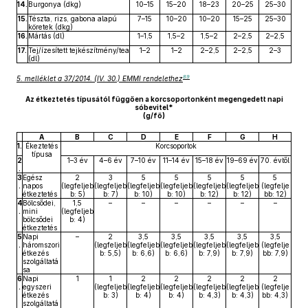
14.
Burgonya (dkg)
10–15
15–20
18–23
20–25
25–30
15.
Tészta, rizs, gabona alapú
7–15
10–20
10–20
15–25
25–30
köretek (dkg)
16.
Mártás (dl)
1–1,5
1,5–2
1,5–2
2–2,5
2–2,5
17.
Tej/ízesített tejkészítmény/tea
1–2
1–2
2–2,5
2–2,5
2–3
(dl)
89
5. melléklet a 37/2014. (IV. 30.) EMMI rendelethez
Az étkeztetés típusától függően a korcsoportonként megengedett napi
sóbevitel*
(g/fő)
A
B
C
D
E
F
G
H
1.
Ékeztetés
Korcsoportok
típusa
2
1–3 év
4–6 év
7–10 év
11–14 év
15–18 év
19–69 év
70. évtől
.
3
Egész
2
3
5
5
5
5
5
.
napos
(legfeljeb
(legfeljeb
(legfeljeb
(legfeljeb
(legfeljeb
(legfeljeb
(legfelje
étkeztetés
b: 5)
b: 7)
b: 10)
b: 10)
b: 12)
b: 12)
bb: 12)
4
Bölcsődei,
1,5
–
–
–
–
–
–
.
mini
(legfeljeb
bölcsődei
b: 4)
étkeztetés
5
Napi
–
2
3,5
3,5
3,5
3,5
3,5
.
háromszori
(legfeljeb
(legfeljeb
(legfeljeb
(legfeljeb
(legfeljeb
(legfelje
étkezés
b: 5,5)
b: 6,6)
b: 6,6)
b: 7,9)
b: 7,9)
bb: 7,9)
szolgáltatá
sa
6
Napi
1
1
2
2
2
2
2
.
egyszeri
(legfeljeb
(legfeljeb
(legfeljeb
(legfeljeb
(legfeljeb
(legfelje
étkezés
b: 3)
b: 4)
b: 4)
b: 4,3)
b: 4,3)
bb: 4,3)
szolgáltatá