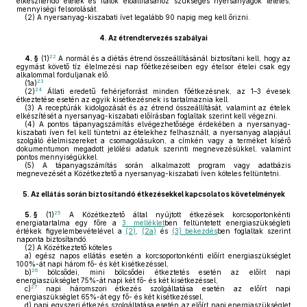
elkészítendő ételek és italok előállításához szükséges nyersanyagok tételes,
mennyiségi felsorolását.
(2)
A nyersanyag-kiszabati ívet legalább 90 napig meg kell őrizni.
4.
Az étrendtervezés szabályai
22
4. §
(1)
A normál és a diétás étrend összeállításánál biztosítani kell, hogy az
egymást követő tíz élelmezési nap főétkezéseiben egy ételsor ételei csak egy
alkalommal forduljanak elő.
23
(1a)
24
(2)
Állati eredetű fehérjeforrást minden főétkezésnek, az 1–3 évesek
étkeztetése esetén az egyik kisétkezésnek is tartalmaznia kell.
(3)
A receptúrák kidolgozását és az étrend összeállítását, valamint az ételek
elkészítését a nyersanyag-kiszabati előírásban foglaltak szerint kell végezni.
(4)
A pontos tápanyagszámítás elvégezhetősége érdekében a nyersanyag-
kiszabati íven fel kell tüntetni az ételekhez felhasznált, a nyersanyag alapjául
szolgáló élelmiszereket a csomagolásukon, a címkén vagy a terméket kísérő
dokumentumon megadott jelölési adatuk szerinti megnevezésükkel, valamint
pontos mennyiségükkel.
(5)
A tápanyagszámítás során alkalmazott program vagy adatbázis
megnevezését a Közétkeztető a nyersanyag-kiszabati íven köteles feltüntetni.
5.
Az ellátás során biztosítandó étkezésekkel kapcsolatos követelmények
25
5. §
(1)
A Közétkeztető által nyújtott étkezések korcsoportonkénti
energiatartalma egy főre a
3. melléklet
ben feltüntetett energiaszükségleti
értékek figyelembevételével a
(2)
,
(2a)
és
(3) bekezdés
ben foglaltak szerint
naponta biztosítandó.
(2)
A Közétkeztető köteles
a)
egész napos ellátás esetén a korcsoportonkénti előírt energiaszükséglet
100%-át napi három fő- és két kisétkezéssel,
26
b)
bölcsődei, mini bölcsődei étkeztetés esetén az előírt napi
energiaszükséglet 75%-át napi két fő- és két kisétkezéssel,
27
c)
napi háromszori étkezés szolgáltatása esetén az előírt napi
energiaszükséglet 65%-át egy fő- és két kisétkezéssel,
d)
napi egyszeri étkezés szolgáltatása esetén az előírt napi energiaszükséglet