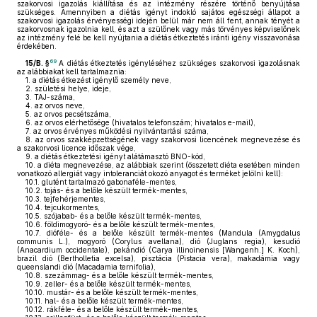
szakorvosi igazolás kiállítása és az intézmény részére történő benyújtása
szükséges. Amennyiben a diétás igényt indokló sajátos egészségi állapot a
szakorvosi igazolás érvényességi idején belül már nem áll fent, annak tényét a
szakorvosnak igazolnia kell, és azt a szülőnek vagy más törvényes képviselőnek
az intézmény felé be kell nyújtania a diétás étkeztetés iránti igény visszavonása
érdekében.
69
15/B. §
A diétás étkeztetés igényléséhez szükséges szakorvosi igazolásnak
az alábbiakat kell tartalmaznia:
1.
a diétás étkezést igénylő személy neve,
2.
születési helye, ideje,
3.
TAJ-száma,
4.
az orvos neve,
5.
az orvos pecsétszáma,
6.
az orvos elérhetősége (hivatalos telefonszám; hivatalos e-mail),
7.
az orvos érvényes működési nyilvántartási száma,
8.
az orvos szakképzettségének vagy szakorvosi licencének megnevezése és
a szakorvosi licence időszak vége,
9.
a diétás étkeztetési igényt alátámasztó BNO-kód,
10.
a diéta megnevezése, az alábbiak szerint (összetett diéta esetében minden
vonatkozó allergiát vagy intoleranciát okozó anyagot és terméket jelölni kell):
10.1. glutént tartalmazó gabonaféle-mentes,
10.2. tojás- és a belőle készült termék-mentes,
10.3. tejfehérjementes,
10.4. tejcukormentes,
10.5. szójabab- és a belőle készült termék-mentes,
10.6. földimogyoró- és a belőle készült termék-mentes,
10.7. dióféle- és a belőle készült termék-mentes (Mandula (Amygdalus
communis L.), mogyoró (Corylus avellana), dió (Juglans regia), kesudió
(Anacardium occidentale), pekándió (Carya illinoinensis [Wangenh.] K. Koch),
brazil dió (Bertholletia excelsa), pisztácia (Pistacia vera), makadámia vagy
queenslandi dió (Macadamia ternifolia),
10.8. szezámmag- és a belőle készült termék-mentes,
10.9. zeller- és a belőle készült termék-mentes,
10.10. mustár- és a belőle készült termék-mentes,
10.11. hal- és a belőle készült termék-mentes,
10.12. rákféle- és a belőle készült termék-mentes,