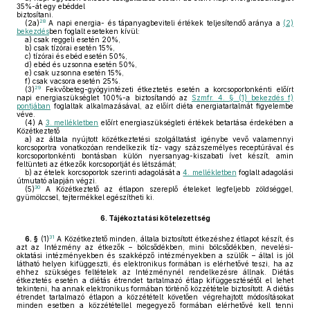
35%-át egy ebéddel
biztosítani.
28
(2a)
A napi energia- és tápanyagbeviteli értékek teljesítendő aránya a
(2)
bekezdés
ben foglalt eseteken kívül:
a)
csak reggeli esetén 20%,
b)
csak tízórai esetén 15%,
c)
tízórai és ebéd esetén 50%,
d)
ebéd és uzsonna esetén 50%,
e)
csak uzsonna esetén 15%,
f)
csak vacsora esetén 25%.
29
(3)
Fekvőbeteg-gyógyintézeti étkeztetés esetén a korcsoportonkénti előírt
napi energiaszükséglet 100%-a biztosítandó az
Szmfr. 4. § (1) bekezdés f)
pontjában
foglaltak alkalmazásával, az előírt diéta energiatartalmát figyelembe
véve.
(4)
A
3. mellékletben
előírt energiaszükségleti értékek betartása érdekében a
Közétkeztető
a)
az általa nyújtott közétkeztetési szolgáltatást igénybe vevő valamennyi
korcsoportra vonatkozóan rendelkezik tíz- vagy százszemélyes receptúrával és
korcsoportonkénti bontásban külön nyersanyag-kiszabati ívet készít, amin
feltünteti az étkezők korcsoportját és létszámát;
b)
az ételek korcsoportok szerinti adagolását a
4. mellékletben
foglalt adagolási
útmutató alapján végzi.
30
(5)
A Közétkeztető az étlapon szereplő ételeket legfeljebb zöldséggel,
gyümölccsel, tejtermékkel egészítheti ki.
6.
Tájékoztatási kötelezettség
31
6. §
(1)
A Közétkeztető minden, általa biztosított étkezéshez étlapot készít, és
azt az Intézmény az étkezők – bölcsődékben, mini bölcsődékben, nevelési-
oktatási intézményekben és szakképző intézményekben a szülők – által is jól
látható helyen kifüggeszti, és elektronikus formában is elérhetővé teszi, ha az
ehhez szükséges feltételek az Intézménynél rendelkezésre állnak. Diétás
étkeztetés esetén a diétás étrendet tartalmazó étlap kifüggesztésétől el lehet
tekinteni, ha annak elektronikus formában történő közzététele biztosított. A diétás
étrendet tartalmazó étlapon a közzétételt követően végrehajtott módosításokat
minden esetben a közzététellel megegyező formában elérhetővé kell tenni