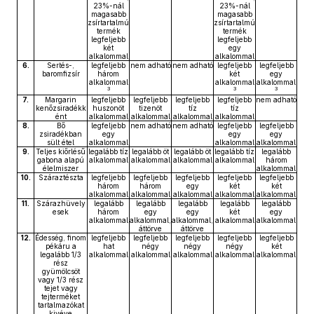
23%-nál
23%-nál
magasabb
magasabb
zsírtartalmú
zsírtartalmú
termék
termék
legfeljebb
legfeljebb
két
egy
alkalommal
alkalommal
6.
Sertés-,
legfeljebb
nem adható
nem adható
legfeljebb
legfeljebb
baromfizsír
három
két
egy
alkalommal
alkalommal
alkalommal
3
3
3
7.
Margarin
legfeljebb
legfeljebb
legfeljebb
legfeljebb
nem adható
kenőzsiradékk
huszonöt
tizenöt
tíz
tíz
ént
alkalommal
alkalommal
alkalommal
alkalommal
8.
Bő
legfeljebb
nem adható
nem adható
legfeljebb
legfeljebb
zsiradékban
egy
egy
egy
sült étel
alkalommal
alkalommal
alkalommal
9.
Teljes kiőrlésű
legalább tíz
legalább öt
legalább öt
legalább tíz
legalább
gabona alapú
alkalommal
alkalommal
alkalommal
alkalommal
három
élelmiszer
alkalommal
10.
Száraztészta
legfeljebb
legfeljebb
legfeljebb
legfeljebb
legfeljebb
három
három
egy
két
két
alkalommal
alkalommal
alkalommal
alkalommal
alkalommal
11.
Szárazhüvely
legalább
legalább
legalább
legalább
legalább
esek
három
egy
egy
két
egy
alkalommal
alkalommal,
alkalommal,
alkalommal
alkalommal
áttörve
áttörve
12.
Édesség, finom
legfeljebb
legfeljebb
legfeljebb
legfeljebb
legfeljebb
pékáru a
hat
négy
négy
négy
két
legalább 1/3
alkalommal
alkalommal
alkalommal
alkalommal
alkalommal
rész
gyümölcsöt
vagy 1/3 rész
tejet vagy
tejterméket
tartalmazókat
kivéve