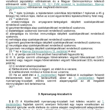
vonatkozó jogszabályi előírásoknak és a Magyar Élelmiszerkönyv kötelező
előírásairól szóló
152/2009. (XI. 12.) FVM rendelet (a továbbiakban: Magyar
Élelmiszerkönyv)
előírásainak megfelelő élelmiszer;
17
21.
18
21a.
tojás:
tyúktojás, a tojástartalom számítása tekintetében 1 tojásnak a 45 g
tömegű héj nélküli tojás, illetve az ezzel egyenértékű tojáskészítmény felel meg;
19
22.
szakorvos:
a)
endokrinológia és anyagcsere-betegségek ráépített szakképesítéssel
rendelkező szakorvos,
b)
gasztroenterológia alap szakképesítéssel rendelkező szakorvos,
c)
diabetológiai szakorvosi licenccel rendelkező szakorvos,
d)
allergológia és klinikai immunológia ráépített szakképesítéssel rendelkező
szakorvos,
e)
nefrológia alap szakképesítéssel rendelkező szakorvos,
f)
gyermek gasztroenterológia ráépített szakképesítéssel rendelkező szakorvos,
g)
neurológia alap szakképesítéssel rendelkező szakorvos,
h)
gyermek-neurológia ráépített szakképesítéssel rendelkező szakorvos;
20
23.
tej:
a
Magyar Élelmiszerkönyv 13. melléklet
A rész
a)
II. 5.
a)
pontja szerinti friss jelzővel használható fogyasztói tej,
b)
III. 9. pontja szerinti ultramagas hőmérsékleten végzett hőkezeléssel (UHT-
kezelés) vagy nagyon magas hőmérsékleten végzett hőkezeléssel (ESL-kezelés)
jelölt tej.
(2)
E rendelet alkalmazásában
a)
főétkezésnek minősül a reggeli, az ebéd és a vacsora;
b)
kisétkezésnek minősül a tízórai és az uzsonna.
(3)
Ha az adott étel a
4. mellékletben
foglalt táblázat A oszlopában felsorolt
ételsorelemek közé nem beilleszthető, akkor az
1. mellékletben
foglalt
nyersanyag-kiszabati előírás szerinti alapanyagokat az ott megadott
mennyiségben kell tartalmaznia.
21
(4)
3.
Nyersanyag-kiszabati ív
3. §
(1)
A Közétkeztető nyersanyag-kiszabati ívet köteles vezetni az
1.
mellékletben
foglaltak szerint, amelyen feltünteti egy napra vonatkozóan az
étkezést igénybe vevők életkora és száma alapján meghatározott adagszámban