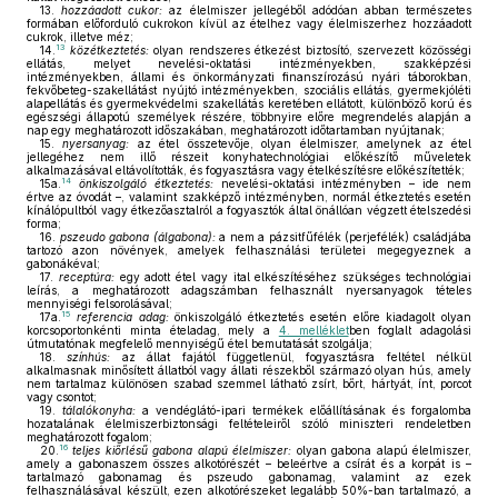
13.
hozzáadott cukor:
az élelmiszer jellegéből adódóan abban természetes
formában előforduló cukrokon kívül az ételhez vagy élelmiszerhez hozzáadott
cukrok, illetve méz;
13
14.
közétkeztetés:
olyan rendszeres étkezést biztosító, szervezett közösségi
ellátás, melyet nevelési-oktatási intézményekben, szakképzési
intézményekben, állami és önkormányzati finanszírozású nyári táborokban,
fekvőbeteg-szakellátást nyújtó intézményekben, szociális ellátás, gyermekjóléti
alapellátás és gyermekvédelmi szakellátás keretében ellátott, különböző korú és
egészségi állapotú személyek részére, többnyire előre megrendelés alapján a
nap egy meghatározott időszakában, meghatározott időtartamban nyújtanak;
15.
nyersanyag:
az étel összetevője, olyan élelmiszer, amelynek az étel
jellegéhez nem illő részeit konyhatechnológiai előkészítő műveletek
alkalmazásával eltávolították, és fogyasztásra vagy ételkészítésre előkészítették;
14
15a.
önkiszolgáló étkeztetés:
nevelési-oktatási intézményben – ide nem
értve az óvodát –, valamint szakképző intézményben, normál étkeztetés esetén
kínálópultból vagy étkezőasztalról a fogyasztók által önállóan végzett ételszedési
forma;
16.
pszeudo gabona (álgabona):
a nem a pázsitfűfélék (perjefélék) családjába
tartozó azon növények, amelyek felhasználási területei megegyeznek a
gabonákéval;
17.
receptúra:
egy adott étel vagy ital elkészítéséhez szükséges technológiai
leírás, a meghatározott adagszámban felhasznált nyersanyagok tételes
mennyiségi felsorolásával;
15
17a.
referencia adag:
önkiszolgáló étkeztetés esetén előre kiadagolt olyan
korcsoportonkénti minta ételadag, mely a
4. melléklet
ben foglalt adagolási
útmutatónak megfelelő mennyiségű étel bemutatását szolgálja;
18.
színhús:
az állat fajától függetlenül, fogyasztásra feltétel nélkül
alkalmasnak minősített állatból vagy állati részekből származó olyan hús, amely
nem tartalmaz különösen szabad szemmel látható zsírt, bőrt, hártyát, ínt, porcot
vagy csontot;
19.
tálalókonyha:
a vendéglátó-ipari termékek előállításának és forgalomba
hozatalának élelmiszerbiztonsági feltételeiről szóló miniszteri rendeletben
meghatározott fogalom;
16
20.
teljes kiőrlésű gabona alapú élelmiszer:
olyan gabona alapú élelmiszer,
amely a gabonaszem összes alkotórészét – beleértve a csírát és a korpát is –
tartalmazó gabonamag és pszeudo gabonamag, valamint az ezek
felhasználásával készült, ezen alkotórészeket legalább 50%-ban tartalmazó, a