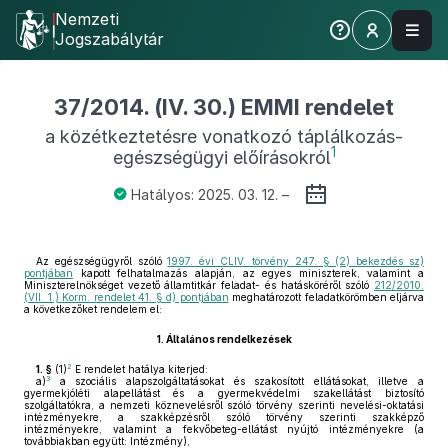
Nemzeti
Jogszabálytár
37/2014. (IV. 30.) EMMI rendelet
a közétkeztetésre vonatkozó táplálkozás-
1
egészségügyi előírásokról
Hatályos: 2025. 03. 12. –
Az egészségügyről szóló
1997. évi CLIV. törvény 247. § (2) bekezdés sz)
pontjában
kapott felhatalmazás alapján, az egyes miniszterek, valamint a
Miniszterelnökséget vezető államtitkár feladat- és hatásköréről szóló
212/2010.
(VII. 1.) Korm. rendelet 41. § d) pontjában
meghatározott feladatkörömben eljárva
a következőket rendelem el:
1.
Általános rendelkezések
2
1. §
(1)
E rendelet hatálya kiterjed:
3
a)
a szociális alapszolgáltatásokat és szakosított ellátásokat, illetve a
gyermekjóléti alapellátást és a gyermekvédelmi szakellátást biztosító
szolgáltatókra, a nemzeti köznevelésről szóló törvény szerinti nevelési-oktatási
intézményekre, a szakképzésről szóló törvény szerinti szakképző
intézményekre, valamint a fekvőbeteg-ellátást nyújtó intézményekre (a
továbbiakban együtt: Intézmény),