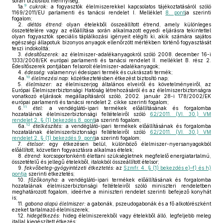
során biztosított mennyiség;
9
1a.
cukrok:
a fogyasztók élelmiszerekkel kapcsolatos tájékoztatásáról szóló
1169/2011/EU parlamenti és tanácsi rendelet I. Melléklet
8. pont
ja szerinti
fogalom;
2.
diétás étrend:
olyan ételekből összeállított étrend, amely különleges
összetételére vagy az előállítása során alkalmazott egyedi eljárásra tekintettel
olyan fogyasztók speciális táplálkozási igényeit elégíti ki, akik számára sajátos
egészségi állapotuk bizonyos anyagok ellenőrzött mértékben történő fogyasztását
teszi indokolttá;
3.
édesítőszerek:
az élelmiszer-adalékanyagokról szóló 2008. december 16-i
1333/2008/EK európai parlamenti és tanácsi rendelet II. melléklet B. rész 2.
Édesítőszerek pontjában felsorolt élelmiszer-adalékanyagok;
4.
édesség:
valamennyi édesipari termék és cukrászati termék;
10
4a.
élelmezési nap:
közétkeztetésben étkezést biztosító nap;
5.
élelmiszer:
az élelmiszerjog általános elveiről és követelményeiről, az
Európai Élelmiszerbiztonsági Hatóság létrehozásáról és az élelmiszerbiztonságra
vonatkozó eljárások megállapításáról szóló, 2002. január 28-i 178/2002/EK
európai parlamenti és tanácsi rendelet 2. cikke szerinti fogalom;
11
6.
étel:
a vendéglátó-ipari termékek előállításának és forgalomba
hozatalának élelmiszerbiztonsági feltételeiről szóló
62/2011. (VI. 30.) VM
rendelet 2. § (1) bekezdés 8. pont
ja szerinti fogalom;
12
6a.
ételkészítés:
a vendéglátó-ipari termékek előállításának és forgalomba
hozatalának élelmiszerbiztonsági feltételeiről szóló
62/2011. (VI. 30.) VM
rendelet 2. § (1) bekezdés 9. pont
ja szerinti fogalom;
7.
ételsor:
egy étkezésen belül, különböző élelmiszer-nyersanyagokból
előállított, közvetlen fogyasztásra alkalmas ételek;
8.
étrend:
korcsoportonkénti élettani szükségletnek megfelelő energiatartalmú,
összetételű és jellegű ételekből, italokból összeállított ételsor;
9.
fekvőbeteg-gyógyintézeti étkeztetés:
az
Szmfr. 4. § (1) bekezdés e)–f) és h)
pontja
szerinti étkeztetés;
10.
főzőkonyha:
a vendéglátó-ipari termékek előállításának és forgalomba
hozatalának élelmiszerbiztonsági feltételeiről szóló miniszteri rendeletben
meghatározott fogalom, ideértve a miniszteri rendelet szerinti befejező konyhát
is;
11.
gabona alapú élelmiszer:
a gabonák, pszeudogabonák és a fő alkotórészként
ezeket tartalmazó élelmiszerek;
12.
hidegétkezés:
hideg élelmiszerekből vagy ételekből álló, legfeljebb meleg
itallal kiegészített étkezés;