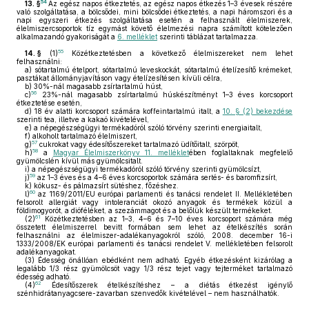
54
13. §
Az egész napos étkeztetés, az egész napos étkezés 1–3 évesek részére
való szolgáltatása, a bölcsődei, mini bölcsődei étkeztetés, a napi háromszori és a
napi egyszeri étkezés szolgáltatása esetén a felhasznált élelmiszerek,
élelmiszercsoportok tíz egymást követő élelmezési napra számított kötelezően
alkalmazandó gyakoriságát a
6. melléklet
szerinti táblázat tartalmazza.
55
14. §
(1)
Közétkeztetésben a következő élelmiszereket nem lehet
felhasználni:
a)
sótartalmú ételport, sótartalmú leveskockát, sótartalmú ételízesítő krémeket,
pasztákat állományjavításon vagy ételízesítésen kívüli célra,
b)
30%-nál magasabb zsírtartalmú húst,
56
c)
23%-nál magasabb zsírtartalmú húskészítményt 1–3 éves korcsoport
étkeztetése esetén,
d)
18 év alatti korcsoport számára koffeintartalmú italt, a
10. § (2) bekezdése
szerinti tea, illetve a kakaó kivételével,
e)
a népegészségügyi termékadóról szóló törvény szerinti energiaitalt,
f)
alkoholt tartalmazó élelmiszert,
57
g)
cukrokat vagy édesítőszereket tartalmazó üdítőitalt, szörpöt,
58
h)
a
Magyar Élelmiszerkönyv 11. melléklet
ében foglaltaknak megfelelő
gyümölcslén kívül más gyümölcsitalt.
i)
a népegészségügyi termékadóról szóló törvény szerinti gyümölcsízt,
59
j)
az 1–3 éves és a 4–6 éves korcsoportok számára sertés- és baromfizsírt,
k)
kókusz- és pálmazsírt sütéshez, főzéshez.
60
l)
az 1169/2011/EU európai parlamenti és tanácsi rendelet II. Mellékletében
felsorolt allergiát vagy intoleranciát okozó anyagok és termékek közül a
földimogyorót, a dióféléket, a szezámmagot és a belőlük készült termékeket.
61
(2)
Közétkeztetésben az 1–3, 4–6 és 7–10 éves korcsoport számára még
összetett élelmiszerrel bevitt formában sem lehet az ételkészítés során
felhasználni az élelmiszer-adalékanyagokról szóló, 2008. december 16-i
1333/2008/EK európai parlamenti és tanácsi rendelet V. mellékletében felsorolt
adalékanyagokat.
(3)
Édesség önállóan ebédként nem adható. Egyéb étkezésként kizárólag a
legalább 1/3 rész gyümölcsöt vagy 1/3 rész tejet vagy tejterméket tartalmazó
édesség adható.
62
(4)
Édesítőszerek ételkészítéshez – a diétás étkezést igénylő
szénhidrátanyagcsere-zavarban szenvedők kivételével – nem használhatók.