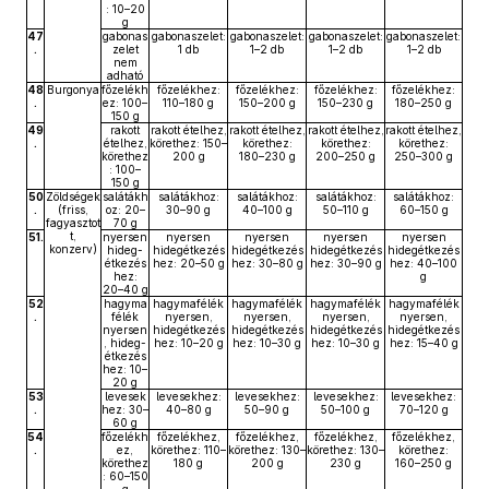
: 10–20
g
47
gabonas
gabonaszelet:
gabonaszelet:
gabonaszelet:
gabonaszelet:
.
zelet
1 db
1–2 db
1–2 db
1–2 db
nem
adható
48
Burgonya
főzelékh
főzelékhez:
főzelékhez:
főzelékhez:
főzelékhez:
.
ez: 100–
110–180 g
150–200 g
150–230 g
180–250 g
150 g
49
rakott
rakott ételhez,
rakott ételhez,
rakott ételhez,
rakott ételhez,
.
ételhez,
körethez: 150–
körethez:
körethez:
körethez:
körethez
200 g
180–230 g
200–250 g
250–300 g
: 100–
150 g
50
Zöldségek
salátákh
salátákhoz:
salátákhoz:
salátákhoz:
salátákhoz:
.
(friss,
oz: 20–
30–90 g
40–100 g
50–110 g
60–150 g
fagyasztot
70 g
t,
51.
nyersen
nyersen
nyersen
nyersen
nyersen
konzerv)
hideg-
hidegétkezés
hidegétkezés
hidegétkezés
hidegétkezés
étkezés
hez: 20–50 g
hez: 30–80 g
hez: 30–90 g
hez: 40–100
hez:
g
20–40 g
52
hagyma
hagymafélék
hagymafélék
hagymafélék
hagymafélék
.
félék
nyersen,
nyersen,
nyersen,
nyersen,
nyersen
hidegétkezés
hidegétkezés
hidegétkezés
hidegétkezés
, hideg-
hez: 10–20 g
hez: 10–30 g
hez: 10–30 g
hez: 15–40 g
étkezés
hez: 10–
20 g
53
levesek
levesekhez:
levesekhez:
levesekhez:
levesekhez:
.
hez: 30–
40–80 g
50–90 g
50–100 g
70–120 g
60 g
54
főzelékh
főzelékhez,
főzelékhez,
főzelékhez,
főzelékhez,
.
ez,
körethez: 110–
körethez: 130–
körethez: 130–
körethez:
körethez
180 g
200 g
230 g
160–250 g
: 60–150