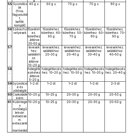
g
55
Gyümölcs
40 g ≤
60 g ≤
70 g ≤
70 g ≤
80 g ≤
.
ök
(friss,
fagyasztot
t,
befőtt,
kompót)
56
Szárazhü
főzelékh
főzelékhez,
főzelékhez,
főzelékhez,
főzelékhez,
.
velyesek
ez,
körethez: 40–
körethez: 50–
körethez: 60–
körethez: 70–
körethez
60 g
70 g
80 g
90 g
, áttörve:
30–50 g
57
levesek
levesekhez,
levesekhez,
levesekhez,
levesekhez,
.
hez,
salátákhoz:
salátákhoz:
salátákhoz:
salátákhoz:
salátákh
20–30 g
20–40 g
30–40 g
40–50 g
oz,
áttörve:
10–20 g
58
hidegétk
hidegétkezés
hidegétkezés
hidegétkezés
hidegétkezés
.
ezéshez
hez: 10–20 g
hez: 10–30 g
hez: 10–30 g
hez: 20–40 g
, áttörve:
5–20 g
59
Gyümölcsl
1–2 dl
1–2 dl
1–2 dl
1–2 dl
2–3 dl
.
é és
zöldséglé
60
Csokoládé
10–20 g
10–25 g
20–30 g
20–30 g
20–50 g
.
krém
61.
Különlege
10–20 g
10–25 g
20–30 g
20–30 g
20–50 g
s
minőségű
lekvár,
extradzse
m,
extrazselé
,
marmelád