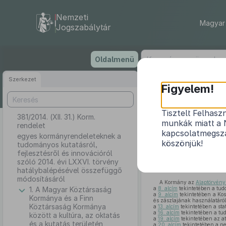
Nemzeti
Magyar 
Jogszabálytár
Ugrás
Oldalmenü
a
tartalomra
Szerkezet
Figyelem!
Tisztelt Felhasz
381/2014. (XII. 31.) Korm.
egyes korm
munkák miatt a 
rendelet
innovációró
kapcsolatmegsza
egyes kormányrendeleteknek a
köszönjük!
tudományos kutatásról,
fejlesztésről és innovációról
szóló 2014. évi LXXVI. törvény
hatálybalépésével összefüggő
módosításáról
A Kormány az
Alaptörvény 
1. A Magyar Köztársaság
a
8. alcím
tekintetében a tudo
a
9. alcím
tekintetében a Kos
Kormánya és a Finn
és zászlajának használatáról,
Köztársaság Kormánya
a
13. alcím
tekintetében a stat
a
16. alcím
tekintetében a tud
között a kultúra, az oktatás
a
19. alcím
tekintetében az a
és a kutatás területén
a
20. alcím
tekintetében a ne