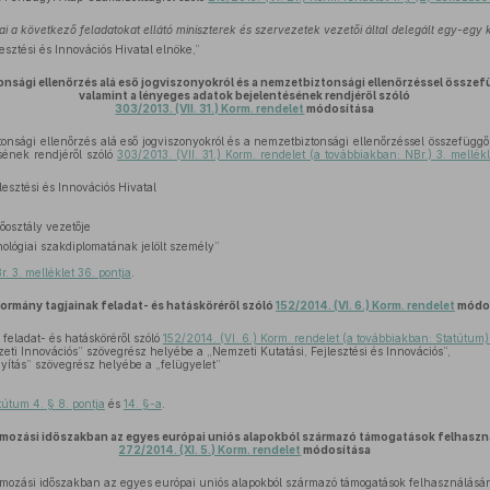
i a következő feladatokat ellátó miniszterek és szervezetek vezetői által delegált egy-egy 
esztési és Innovációs Hivatal elnöke,”
nsági ellenőrzés alá eső jogviszonyokról és a nemzetbiztonsági ellenőrzéssel összef
valamint a lényeges adatok bejelentésének rendjéről szóló
303/2013. (VII. 31.) Korm. rendelet
módosítása
nsági ellenőrzés alá eső jogviszonyokról és a nemzetbiztonsági ellenőrzéssel összefüggő
sének rendjéről szóló
303/2013. (VII. 31.) Korm. rendelet (a továbbiakban: NBr.) 3. mellékl
lesztési és Innovációs Hivatal
őosztály vezetője
ológiai szakdiplomatának jelölt személy”
r. 3. melléklet 36. pontja
.
Kormány tagjainak feladat- és hatásköréről szóló
152/2014. (VI. 6.) Korm. rendelet
módos
feladat- és hatásköréről szóló
152/2014. (VI. 6.) Korm. rendelet (a továbbiakban: Statútum) 
i Innovációs” szövegrész helyébe a „Nemzeti Kutatási, Fejlesztési és Innovációs”,
yítás” szövegrész helyébe a „felügyelet”
tútum 4. § 8. pontja
és
14. §-a
.
ozási időszakban az egyes európai uniós alapokból származó támogatások felhaszná
272/2014. (XI. 5.) Korm. rendelet
módosítása
zási időszakban az egyes európai uniós alapokból származó támogatások felhasználásán