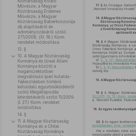
Köztársaság Kiváló
Művésze, a Magyar
17. §
Az Országos Statisztik
„Nemzeti Innovációs Hivatal”
Köztársaság Érdemes
Művésze, a Magyar
14.
A Magyar Köztársaság 
Köztársaság Babérkoszorúja
Köztársaság Kormánya
Kormánya, az Orosz Föderác
díj alapításáról és
a Svéd Királyság Korm
adományozásáról szóló
építéséről é
271/2008. (XI. 18.) Korm.
rendelet módosítása
18. §
A Magyar Köztársasá
Köztársaság Kormánya, a Le
13. §
Orosz Föderáció Kormánya, a
Kormánya között az Európai 
10. A Magyar Köztársaság
szóló Egyezmény kihirdetésér
a)
5. § (5) bekezdésébe
Kormánya és Izrael Állam
Fejlesztési és Innovációs Hiv
Kormánya közötti a
b)
5. § (6) bekezdésében
a
magánszektorban
szöveg lép.
megvalósuló ipari kutatás-
15.
A Magyar Köztársaság
fejlesztésben történő
kétoldalú együttműködésről
szóló Megállapodás
19. §
A Magyar Köztársasá
kihirdetéséről szóló 11/2009.
62/2011. (IV. 13.) Korm. ren
a „Nemzeti Kutatási, Fejleszt
(I. 27.) Korm. rendelet
módosítása
16.
Az egyes tevékenységek 
14. §
11. A Magyar Köztársaság
20. §
Az egyes tevékenysége
Kormánya és a Chilei
továbbiakban: Kme. rendelet)
Köztársaság Kormánya
(Ha a minősítés iránti k
megvizsgálja abból a szempo