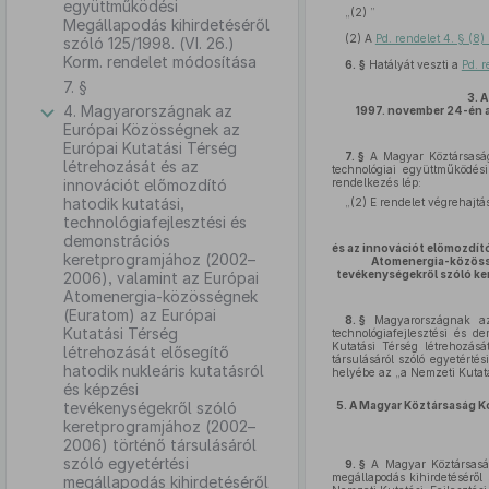
együttműködési
„(2) ”
Megállapodás kihirdetéséről
(2)
A
Pd. rendelet 4. § (8
szóló 125/1998. (VI. 26.)
Korm. rendelet módosítása
6. §
Hatályát veszti a
Pd. 
7. §
3.
A
4. Magyarországnak az
1997. november 24-én a
Európai Közösségnek az
Európai Kutatási Térség
7. §
A Magyar Köztársaság
létrehozását és az
technológiai együttműködés
innovációt előmozdító
rendelkezés lép:
hatodik kutatási,
„(2) E rendelet végrehajtás
technológiafejlesztési és
demonstrációs
és az innovációt előmozdít
keretprogramjához (2002–
Atomenergia-közösség
tevékenységekről szóló ke
2006), valamint az Európai
Atomenergia-közösségnek
(Euratom) az Európai
8. §
Magyarországnak az 
Kutatási Térség
technológiafejlesztési és 
Kutatási Térség létrehozásá
létrehozását elősegítő
társulásáról szóló egyetérté
hatodik nukleáris kutatásról
helyébe az „a Nemzeti Kutatás
és képzési
tevékenységekről szóló
5.
A Magyar Köztársaság K
keretprogramjához (2002–
2006) történő társulásáról
szóló egyetértési
9. §
A Magyar Köztársaság
megállapodás kihirdetéséről
megállapodás kihirdetéséről