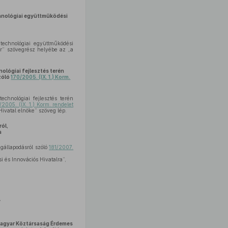
hnológiai együttműködési
echnológiai együttműködési
er” szövegrész helyébe az „a
ológiai fejlesztés terén
zóló
170/2005. (IX. 1.) Korm.
hnológiai fejlesztés terén
/2005. (IX. 1.) Korm. rendelet
Hivatal elnöke” szöveg lép.
ól,
a
gállapodásról szóló
181/2007.
 és Innovációs Hivatalra”,
”
 Magyar Köztársaság Érdemes