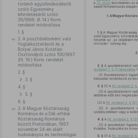
a
22. alcím
tekintetében az á
történő együttműködésről
kapott felhatalmazás alapján
szóló Egyezmény
kihirdetéséről szóló
1.
A Magyar Köztársa
26/1996. (II. 14.) Korm.
rendelet módosítása
1. §
1. §
A Magyar Köztársaság K
szóló Egyezmény kihirdetésé
2. A posztdoktorként való
helyébe az „az oktatásért fe
foglalkoztatásról és a
miniszter” szöveg lép.
Bolyai János Kutatási
2
Ösztöndíjról szóló 156/1997.
(IX. 19.) Korm. rendelet
módosítása
2. §
A posztdoktorként való
rendelet) 1. § (1) bekezdése
h
2. §
„(1) Posztdoktorként fogla
3. §
fokozattal rendelkezik és kev
4. §
3. §
(1)
A
Pd. rendelet 2. §
„(3) A posztdoktorként va
5. §
betöltése előtt kell megkezden
6. §
(2)
A
Pd. rendelet 2. § (5
3. A Magyar Köztársaság
„(5) A posztdoktorként 
szabályzatában vagy a kollek
Kormánya és a Dél-afrikai
Köztársaság Kormánya
4. §
A
Pd. rendelet 3. § (
között Pretoriában, 1997.
„(3) A posztdoktori foglal
november 24-én aláírt
Kutatási, Fejlesztési és Innov
tudományos és technológiai
5. §
(1)
A
Pd. rendelet 4. 