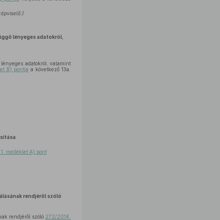
képviselő:)
üggő lényeges adatokról,
 lényeges adatokról, valamint
et B) pontja
a következő 13a.
ítása
1. melléklet A) pont
lásának rendjéről szóló
ak rendjéről szóló
272/2014.