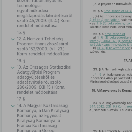
közötti tudományos és
„
b)
a projekt az innováció
technológiai
együttműködési
21. §
A
Kme. rendelet 13. 
megállapodás kihirdetéséről
„(4) Az innovációs törvén
szóló 45/2009. (III. 4.) Korm.
j), k)
és
l)
pontjaiban
, valami
– az
1. § (1) bekezdés
e)
pon
rendelet módosítása
közötti eltérés nem lehet töb
15. §
22. §
A
Kme. rendelet
a)
1. § (1) bekezdésében
12. A Nemzeti Tehetség
törvény) 30/A. § (1) bekez
Program finanszírozásáról
továbbiakban: innovációs tör
szóló 152/2009. (VII. 23.)
b)
13. § (1) bekezdésében
a
szöveg lép.
Korm. rendelet módosítása
16. §
17.
A 
13. Az Országos Statisztikai
23. §
A Nemzeti Fejlesztés
Adatgyűjtési Program
„
4. §
A tudományos kutatá
adatgyűjtéseiről és
Innovációs Alap pályázatait 
adatátvételeiről szóló
Miniszterelnökséget vezető m
288/2009. (XII. 15.) Korm.
18.
A Magyarország Kormán
rendelet módosítása
17. §
24. §
A Magyarország Korm
14. A Magyar Köztársaság
344/2012. (XII. 6.) Korm. re
Kormánya, a Dán Királyság
a „Nemzeti Kutatási, Fejleszt
Kormánya, az Egyesült
Királyság Kormánya, a
Francia Köztársaság
Kormánya, a Görög
25. §
A Központi Nukleáris