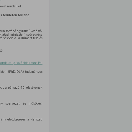
ket rendeli el:
s területén történő
tén történő együttműködésről
tatási miniszter” szövegrész
értésben a kultúráért felelős
ló
rendelet (a továbbiakban: Pd.
i doktori (PhD/DLA) tudományos
sőbb a pályázó 40. életévének
ény szervezeti és működési
ormány elsődlegesen a Nemzeti
.”