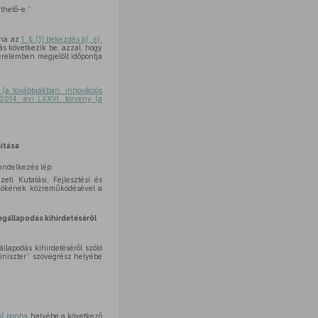
thető-e;”
 ha az
1. § (1) bekezdés
b), e),
ás következik be, azzal, hogy
relemben megjelölt időpontja
(a továbbiakban: innovációs
2014. évi LXXVI. törvény (a
ítása
endelkezés lép:
ti Kutatási, Fejlesztési és
 elnökének közreműködésével a
állapodás kihirdetéséről
apodás kihirdetéséről szóló
 miniszter” szövegrész helyébe
j)
pontja
helyébe a következő