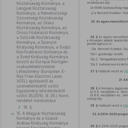
Köztársaság Kormánya, a
rendelkezés lép:
Lengyel Köztársaság
(A KNPA Szakbizottság tagja
Kormánya, a Németországi
„
j)
a Nemzeti Kutatási, Fejl
Szövetségi Köztársaság
20.
Az egyes nemzetbizto
Kormánya, az Olasz
Köztársaság Kormánya, az
Orosz Föderáció Kormánya,
a Szlovák Köztársaság
26. §
Az egyes nemzetbizto
a lényeges adatok bejelenté
Kormánya, a Spanyol
ponttal egészül ki:
Királyság Kormánya, a Svájci
„13a. Nemzeti Kutatási, Fej
Konföderáció Kormánya és
13a.1. gazdasági vezető
a Svéd Királyság Kormánya
13a.2. Támogatáskezelési f
között az Európai Röntgen-
13a.3. tudományos és techn
szabadelektronlézer
Létesítmény (European X-
27. §
Hatályát veszti az
NB
Ray Free-Electron Laser,
21.
A 
XFEL) építéséről és
üzemeltetéséről szóló
28. §
A Kormány tagjainak 
Egyezmény kihirdetéséről
a)
A:8. mezőjében a „Nemzet
szóló 35/2010. (II. 26.) Korm.
b)
B:8. mezőjében az „irán
szöveg lép.
rendelet módosítása
29. §
Hatályát veszti a
Sta
18. §
15. A Magyar Köztársaság
22.
A 2014–2020 program
Kormánya és a Szaúd-
Arábiai Királyság Kormánya
30. §
A 2014–2020 programo
közötti Együttműködési