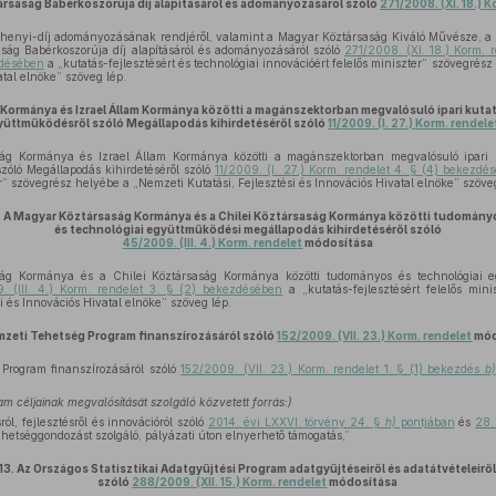
rsaság Babérkoszorúja díj alapításáról és adományozásáról szóló
271/2008. (XI. 18.) K
chenyi-díj adományozásának rendjéről, valamint a Magyar Köztársaság Kiváló Művésze, 
ág Babérkoszorúja díj alapításáról és adományozásáról szóló
271/2008. (XI. 18.) Korm. 
zdésében
a „kutatás-fejlesztésért és technológiai innovációért felelős miniszter” szövegrés
atal elnöke” szöveg lép.
Kormánya és Izrael Állam Kormánya közötti a magánszektorban megvalósuló ipari kuta
yüttműködésről szóló Megállapodás kihirdetéséről szóló
11/2009. (I. 27.) Korm. rendele
g Kormánya és Izrael Állam Kormánya közötti a magánszektorban megvalósuló ipari ku
zóló Megállapodás kihirdetéséről szóló
11/2009. (I. 27.) Korm. rendelet 4. § (4) bekezdé
er” szövegrész helyébe a „Nemzeti Kutatási, Fejlesztési és Innovációs Hivatal elnöke” szöve
.
A Magyar Köztársaság Kormánya és a Chilei Köztársaság Kormánya közötti tudomány
és technológiai együttműködési megállapodás kihirdetéséről szóló
45/2009. (III. 4.) Korm. rendelet
módosítása
g Kormánya és a Chilei Köztársaság Kormánya közötti tudományos és technológiai e
. (III. 4.) Korm. rendelet 3. § (2) bekezdésében
a „kutatás-fejlesztésért felelős min
i és Innovációs Hivatal elnöke” szöveg lép.
mzeti Tehetség Program finanszírozásáról szóló
152/2009. (VII. 23.) Korm. rendelet
mód
rogram finanszírozásáról szóló
152/2009. (VII. 23.) Korm. rendelet 1. § (1) bekezdés
b)
m céljainak megvalósítását szolgáló közvetett forrás:)
l, fejlesztésről és innovációról szóló
2014. évi LXXVI. törvény 24. §
h)
pontjában
és
28
ehetséggondozást szolgáló, pályázati úton elnyerhető támogatás,”
13.
Az Országos Statisztikai Adatgyűjtési Program adatgyűjtéseiről és adatátvételeirő
szóló
288/2009. (XII. 15.) Korm. rendelet
módosítása