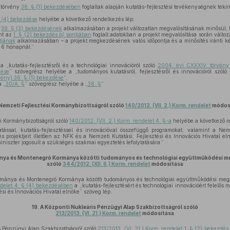
s törvény
36. § (1) bekezdésében
foglaltak alapján kutatás-fejlesztési tevékenységnek tekin
§ (4) bekezdése
helyébe a következő rendelkezés lép:
y
38. § (3) bekezdésének
alkalmazásában a projekt változatlan megvalósításának minősül,
nt az
1. § (2) bekezdés
b)
pontjában
foglalt adatokban a projekt megvalósítása során változ
tjának
alkalmazásában – a projekt megkezdésének valós időpontja és a minősítés iránti ké
b 6 hónapnál.”
a „kutatás-fejlesztésről és a technológiai innovációról szóló
2004. évi CXXXIV. törvény 
dése
” szövegrész helyébe a „tudományos kutatásról, fejlesztésről és innovációról szóló
vény) 36. § (1) bekezdése
”,
 „
30/A. §
” szövegrész helyébe a „
36. §
”
Nemzeti Fejlesztési Kormánybizottságról szóló
140/2012. (VII. 2.) Korm. rendelet
módos
i Kormánybizottságról szóló
140/2012. (VII. 2.) Korm. rendelet 4. §-a
helyébe a következő r
ssal, kutatás-fejlesztéssel és innovációval összefüggő programokat, valamint a Nemze
és projektjeit illetően az NFK és a Nemzeti Kutatási, Fejlesztési és Innovációs Hivatal
iniszter jogosult a szükséges szakmai egyeztetés lefolytatására.”
ya és Montenegró Kormánya közötti tudományos és technológiai együttműködési meg
szóló
344/2012. (XII. 6.) Korm. rendelet
módosítása
ánya és Montenegró Kormánya közötti tudományos és technológiai együttműködési megáll
ndelet 4. § (4) bekezdésében
a „kutatás-fejlesztésért és technológiai innovációért felelős
ési és Innovációs Hivatal elnöke” szöveg lép.
19.
A Központi Nukleáris Pénzügyi Alap Szakbizottságról szóló
213/2013. (VI. 21.) Korm. rendelet
módosítása
 Pénzügyi Alap Szakbizottságról szóló
213/2013. (VI. 21.) Korm. rendelet 1. § (2) bekezdés