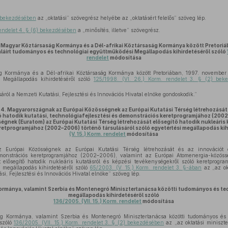
) bekezdésében
az „oktatási” szövegrész helyébe az „oktatásért felelős” szöveg lép.
rendelet 4. § (6) bekezdésében
a „minősítés, illetve” szövegrész.
 Magyar Köztársaság Kormánya és a Dél-afrikai Köztársaság Kormánya között Pretoriá
láírt tudományos és technológiai együttműködési Megállapodás kihirdetéséről szóló
rendelet
módosítása
 Kormánya és a Dél-afrikai Köztársaság Kormánya között Pretoriában, 1997. november
i Megállapodás kihirdetéséről szóló
125/1998. (VI. 26.) Korm. rendelet 3. § (2) bek
áról a Nemzeti Kutatási, Fejlesztési és Innovációs Hivatal elnöke gondoskodik.”
4.
Magyarországnak az Európai Közösségnek az Európai Kutatási Térség létrehozását
ó hatodik kutatási, technológiafejlesztési és demonstrációs keretprogramjához (2002
nek (Euratom) az Európai Kutatási Térség létrehozását elősegítő hatodik nukleáris 
retprogramjához (2002–2006) történő társulásáról szóló egyetértési megállapodás kih
(V. 15.) Korm. rendelet
módosítása
Európai Közösségnek az Európai Kutatási Térség létrehozását és az innovációt el
demonstrációs keretprogramjához (2002–2006), valamint az Európai Atomenergia-közös
t elősegítő hatodik nukleáris kutatásról és képzési tevékenységekről szóló keretprog
si megállapodás kihirdetéséről szóló
65/2003. (V. 15.) Korm. rendelet 3. §-ában
az „az okt
i, Fejlesztési és Innovációs Hivatal elnöke” szöveg lép.
ormánya, valamint Szerbia és Montenegró Minisztertanácsa közötti tudományos és t
megállapodás kihirdetéséről szóló
136/2005. (VII. 15.) Korm. rendelet
módosítása
 Kormánya, valamint Szerbia és Montenegró Minisztertanácsa közötti tudományos és 
 szóló
136/2005. (VII. 15.) Korm. rendelet 3. § (2) bekezdésében
az „az oktatási miniszt