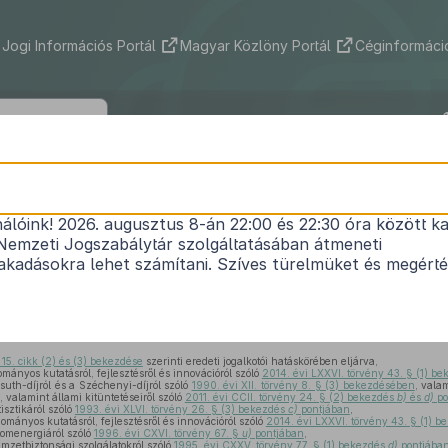
Jogi Információs Portál
Magyar Közlöny Portál
Céginformáció
381/2014. (XII. 31.) Korm. rendelet
nálóink! 2026. augusztus 8-án 22:00 és 22:30 óra között ka
ányrendeleteknek a tudományos kutatásról, fejle
Nemzeti Jogszabálytár szolgáltatásában átmeneti
l szóló
2014. évi LXXVI. törvény
hatálybalépésével
kadásokra lehet számítani. Szíves türelmüket és megért
1
módosításáról
Hatályos: 2015. 01. 01. – 2015. 01. 01.
15. cikk (2) és (3) bekezdése
szerinti eredeti jogalkotói hatáskörében eljárva,
mányos kutatásról, fejlesztésről és innovációról szóló
2014. évi LXXVI. törvény 43. § (1) b
suth-díjról és a Széchenyi-díjról szóló
1990. évi XII. törvény 8. § (3) bekezdésében
, vala
 valamint állami kitüntetéseiről szóló
2011. évi CCII. törvény 24. § (2) bekezdés
b)
és
d)
po
isztikáról szóló
1993. évi XLVI. törvény 26. § (3) bekezdés
c)
pontjában
,
ományos kutatásról, fejlesztésről és innovációról szóló
2014. évi LXXVI. törvény 43. § (1) 
tomenergiáról szóló
1996. évi CXVI. törvény 67. §
u)
pontjában
,
mzetbiztonsági szolgálatokról szóló
1995. évi CXXV. törvény 77. § (1) bekezdés
d)
pontjába