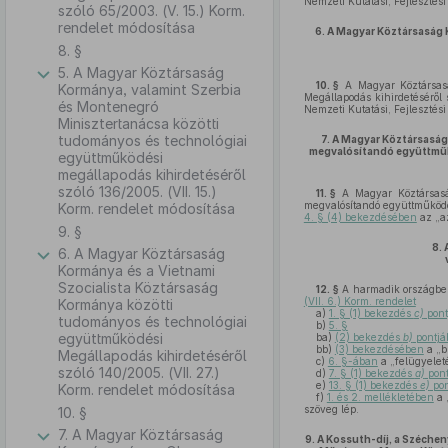
Nemzeti Kutatási, Fejlesztési
szóló 65/2003. (V. 15.) Korm.
rendelet módosítása
6.
A Magyar Köztársaság 
8. §
5. A Magyar Köztársaság
10. §
A Magyar Köztársasá
Kormánya, valamint Szerbia
Megállapodás kihirdetéséről
és Montenegró
Nemzeti Kutatási, Fejlesztési
Minisztertanácsa közötti
tudományos és technológiai
7.
A Magyar Köztársaság 
megvalósítandó együttműkö
együttműködési
megállapodás kihirdetéséről
szóló 136/2005. (VII. 15.)
11. §
A Magyar Köztársaság
megvalósítandó együttműködé
Korm. rendelet módosítása
4. § (4) bekezdésében
az „az
9. §
8.
6. A Magyar Köztársaság
Kormánya és a Vietnami
Szocialista Köztársaság
12. §
A harmadik országbeli
(VII. 6.) Korm. rendelet
Kormánya közötti
a)
1. § (1) bekezdés
c)
pont
tudományos és technológiai
b)
5. §
együttműködési
ba)
(2) bekezdés
b)
pontjá
bb)
(3) bekezdésében
a „b
Megállapodás kihirdetéséről
c)
6. §-ában
a „felügyeleté
szóló 140/2005. (VII. 27.)
d)
7. § (1) bekezdés
a)
pont
e)
13. § (1) bekezdés
e)
pon
Korm. rendelet módosítása
f)
1. és 2. mellékletében
a 
szöveg lép.
10. §
7. A Magyar Köztársaság
9.
A Kossuth-díj, a Széche