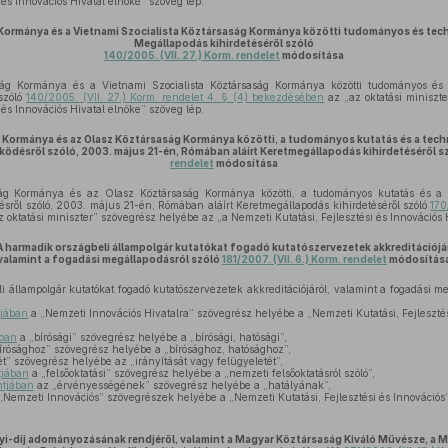
 és Innovációs Hivatal elnöke” szöveg lép.
Kormánya és a Vietnami Szocialista Köztársaság Kormánya közötti tudományos és tec
Megállapodás kihirdetéséről szóló
140/2005. (VII. 27.) Korm. rendelet
módosítása
g Kormánya és a Vietnami Szocialista Köztársaság Kormánya közötti tudományos és t
 szóló
140/2005. (VII. 27.) Korm. rendelet 4. § (4) bekezdésében
az „az oktatási miniszt
 és Innovációs Hivatal elnöke” szöveg lép.
Kormánya és az Olasz Köztársaság Kormánya közötti, a tudományos kutatás és a techn
désről szóló, 2003. május 21-én, Rómában aláírt Keretmegállapodás kihirdetéséről s
rendelet
módosítása
 Kormánya és az Olasz Köztársaság Kormánya közötti, a tudományos kutatás és a tec
sről szóló, 2003. május 21-én, Rómában aláírt Keretmegállapodás kihirdetéséről szóló
170
 oktatási miniszter” szövegrész helyébe az „a Nemzeti Kutatási, Fejlesztési és Innovációs 
A harmadik országbeli állampolgár kutatókat fogadó kutatószervezetek akkreditációjár
valamint a fogadási megállapodásról szóló
181/2007. (VII. 6.) Korm. rendelet
módosítás
 állampolgár kutatókat fogadó kutatószervezetek akkreditációjáról, valamint a fogadási me
jában
a „Nemzeti Innovációs Hivatalra” szövegrész helyébe a „Nemzeti Kutatási, Fejlesztési
ban
a „bírósági” szövegrész helyébe a „bírósági, hatósági”,
írósághoz” szövegrész helyébe a „bírósághoz, hatósághoz”,
t” szövegrész helyébe az „irányítását vagy felügyeletét”,
jában
a „felsőoktatási” szövegrész helyébe a „nemzeti felsőoktatásról szóló”,
tjában
az „érvényességének” szövegrész helyébe a „hatályának”,
„Nemzeti Innovációs” szövegrészek helyébe a „Nemzeti Kutatási, Fejlesztési és Innovációs
nyi-díj adományozásának rendjéről, valamint a Magyar Köztársaság Kiváló Művésze, a