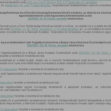
llamháztartásról szóló
2011. évi CXCV. törvény 109. § (1) bekezdés 15. pontjában
, az
Alaptörvény 15. cikk (1) bekezdésében
meghatározott feladatkörében eljárva a következő
ság Kormánya és a Finn Köztársaság Kormánya között a kultúra, az oktatás és a kutatá
együttműködésről szóló Egyezmény kihirdetéséről szóló
26/1996. (II. 14.) Korm. rendelet
módosítása
ormánya és a Finn Köztársaság Kormánya között a kultúra, az oktatás és a kutatás terüle
ről szóló
26/1996. (II. 14.) Korm. rendelet 3. § (2) bekezdésében
az „a művelődési és közok
lelős miniszterrel és a Nemzeti Kutatási, Fejlesztési és Innovációs Hivatal elnökével egyet
.
A posztdoktorként való foglalkoztatásról és a Bolyai János Kutatási Ösztöndíjról szó
156/1997. (IX. 19.) Korm. rendelet
módosítása
 foglalkoztatásról és a Bolyai János Kutatási Ösztöndíjról szóló
156/1997. (IX. 19.) Korm. 
elyébe a következő rendelkezés lép:
lkoztatható az a fiatal kutató, oktató, aki a nemzeti felsőoktatásról szóló törvény szerint
esebb mint nyolc évet töltött teljes munkaidejű kutatói-oktatói-fejlesztői munkakörben.”
 (3) bekezdése
helyébe a következő rendelkezés lép:
ló első foglalkoztatást a tudományos fokozat megszerzését követő három éven belül, legké
i.”
) bekezdése
helyébe a következő rendelkezés lép:
való foglalkoztatás egyéb munkajogi kérdéseiről a pályázati kiírásban, az intézm
tív szerződésben kell rendelkezni.”
3) bekezdése
helyébe a következő rendelkezés lép:
koztatás és a posztdoktori javadalmazás központi költségvetésből történő támogatását a K
ációs Alap terhére, a Nemzeti Kutatási, Fejlesztési és Innovációs Hivatal útján valósítja meg
§ (2) bekezdése
helyébe a következő rendelkezés lép: