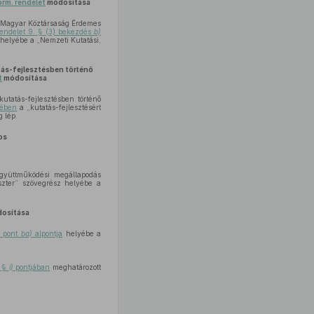
orm. rendelet
módosítása
a Magyar Köztársaság Érdemes
rendelet 9. § (3) bekezdés
b)
z helyébe a „Nemzeti Kutatási,
tás-fejlesztésben történő
t
módosítása
tatás-fejlesztésben történő
sében
a „kutatás-fejlesztésért
g lép.
os
gyüttműködési megállapodás
iszter” szövegrész helyébe a
osítása
pont
ba)
alpontja
helyébe a
. §
i)
pontjában
meghatározott
l