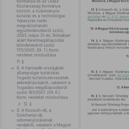
Kormánya és az Olasz
Művésze, a Magyar Köztá
Köztársaság Kormánya
13. §
A Kossuth-díj, a Szé
közötti, a tudományos
Művésze, a Magyar Köztársas
kutatás és a technológiai
pontjában
és
12. § (2) beke
fejlesztés terén
Fejlesztési és Innovációs Hiv
megvalósítandó
10.
A Magyar Köztársaság 
együttműködésről szóló,
kétoldalú eg
2003. május 21-én, Rómában
aláírt Keretmegállapodás
14. §
A Magyar Köztársasá
kétoldalú együttműködésről s
kihirdetéséről szóló
felelős tárca nélküli miniszt
170/2005. (IX. 1.) Korm.
rendelet módosítása
11
11. §
8. A harmadik országbeli
15. §
A Magyar Köztársasá
állampolgár kutatókat
kihirdetéséről szóló
45/2009
fogadó kutatószervezetek
„Nemzeti Kutatási, Fejlesztés
akkreditációjáról, valamint a
fogadási megállapodásról
12.
A Ne
szóló 181/2007. (VII. 6.)
16. §
A Nemzeti Tehetség P
Korm. rendelet módosítása
következő rendelkezés lép:
12. §
(A Nemzeti Tehetség Progra
9. A Kossuth-díj, a
„
ba)
a tudományos kutatásró
jogcímen felhasználható, a t
Széchenyi-díj
adományozásának
rendjéről, valamint a Magyar