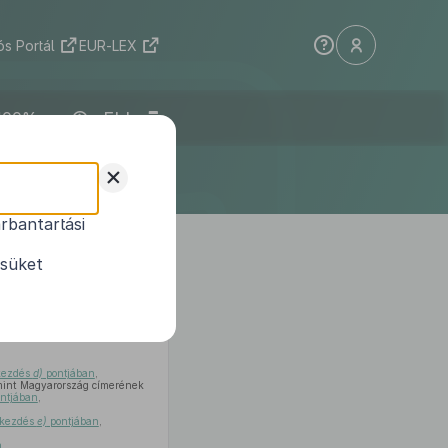
s Portál
EUR-LEX
ELI
+
rbantartási
sztésről és
 összefüggő
ésüket
ekezdés
d)
pontjában
,
mint Magyarország címerének
ntjában
,
bekezdés
e)
pontjában
,
n
,