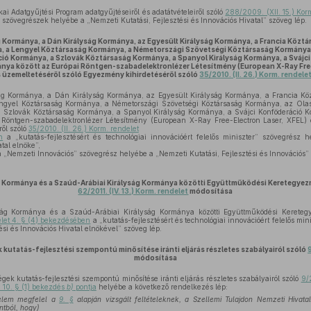
ai Adatgyűjtési Program adatgyűjtéseiről és adatátvételeiről szóló
288/2009. (XII. 15.) Kor
 szövegrészek helyébe a „Nemzeti Kutatási, Fejlesztési és Innovációs Hivatal” szöveg lép.
Kormánya, a Dán Királyság Kormánya, az Egyesült Királyság Kormánya, a Francia Közt
, a Lengyel Köztársaság Kormánya, a Németországi Szövetségi Köztársaság Kormánya,
ió Kormánya, a Szlovák Köztársaság Kormánya, a Spanyol Királyság Kormánya, a Sváj
ánya között az Európai Röntgen-szabadelektronlézer Létesítmény (European X-Ray Free
s üzemeltetéséről szóló Egyezmény kihirdetéséről szóló
35/2010. (II. 26.) Korm. rendele
g Kormánya, a Dán Királyság Kormánya, az Egyesült Királyság Kormánya, a Francia Kö
ngyel Köztársaság Kormánya, a Németországi Szövetségi Köztársaság Kormánya, az Ola
 Szlovák Köztársaság Kormánya, a Spanyol Királyság Kormánya, a Svájci Konföderáció 
Röntgen-szabadelektronlézer Létesítmény (European X-Ray Free-Electron Laser, XFEL) é
ől szóló
35/2010. (II. 26.) Korm. rendelet
n
a „kutatás-fejlesztésért és technológiai innovációért felelős miniszter” szövegrész 
atal elnöke”,
 „Nemzeti Innovációs” szövegrész helyébe a „Nemzeti Kutatási, Fejlesztési és Innovációs”
 Kormánya és a Szaúd-Arábiai Királyság Kormánya közötti Együttműködési Keretegyezm
62/2011. (IV. 13.) Korm. rendelet
módosítása
g Kormánya és a Szaúd-Arábiai Királyság Kormánya közötti Együttműködési Keretegye
delet 4. § (4) bekezdésében
a „kutatás-fejlesztésért és technológiai innovációért felelős mi
ési és Innovációs Hivatal elnökével” szöveg lép.
kutatás-fejlesztési szempontú minősítése iránti eljárás részletes szabályairól szóló
9
módosítása
k kutatás-fejlesztési szempontú minősítése iránti eljárás részletes szabályairól szóló
9/2
 10. § (1) bekezdés
b)
pontja
helyébe a következő rendelkezés lép:
érelem megfelel a
9. §
alapján vizsgált feltételeknek, a Szellemi Tulajdon Nemzeti Hivatal
ntból, hogy)