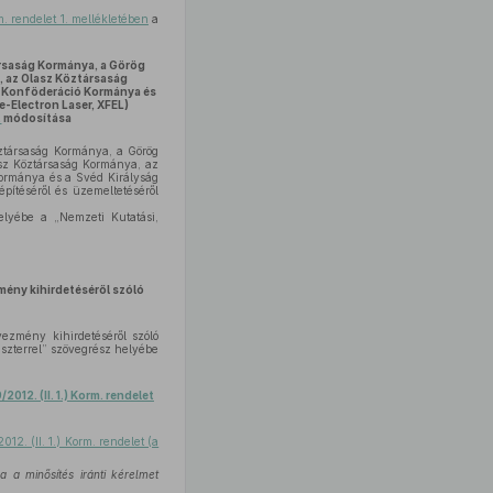
m. rendelet 1. mellékletében
a
ársaság Kormánya, a Görög
 az Olasz Köztársaság
ci Konföderáció Kormánya és
-Electron Laser, XFEL)
t
módosítása
ztársaság Kormánya, a Görög
sz Köztársaság Kormánya, az
Kormánya és a Svéd Királyság
pítéséről és üzemeltetéséről
helyébe a „Nemzeti Kutatási,
ény kihirdetéséről szóló
zmény kihirdetéséről szóló
niszterrel” szövegrész helyébe
/2012. (II. 1.) Korm. rendelet
012. (II. 1.) Korm. rendelet (a
a a minősítés iránti kérelmet