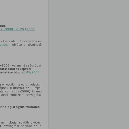
ban,
125/1998. (VI. 26.) Korm.
 24-én aláírt tudományos és
ezdése
helyébe a következő
–2006), valamint az Európai
kutatásról és képzési
irdetéséről szóló
65/2003.
őmozdító hatodik kutatási,
ségnek (Euratom) az Európai
ramjához (2002–2006) történő
atási miniszter,” szövegrész
echnológiai együttműködési
technológiai együttműködési
er” szövegrész helyébe az „a