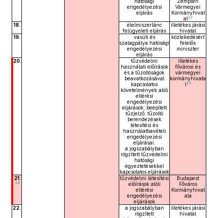
hatósági
Zemplén
engedélyezési
Vármegyei
eljárás
Kormányhivat
22
al
18.
élelmiszerlánc
illetékes járási
felügyeleti eljárás
hivatal
19.
vasúti és
közlekedésért
szalagpálya hatósági
felelős
engedélyezési
miniszter
eljárás
20.
tűzvédelmi
illetékes
használati előírások
fővárosi és
és a tűzoltóságok
vármegyei
beavatkozásával
kormányhivata
23
kapcsolatos
l
követelmények alóli
eltérési
engedélyezési
eljárások; beépített
tűzjelző, tűzoltó
berendezések
létesítési és
használatbavételi
engedélyezési
eljárásai;
a jogszabályban
rögzített tűzvédelmi
hatósági
egyeztetésekkel
kapcsolatos eljárások
21.
tűzvédelmi létesítési
Budapest
24
előírások alóli
Főváros
eltérési
Kormányhivat
engedélyezési
ala
eljárások
22.
a jogszabályban
illetékes járási
rögzített
hivatal