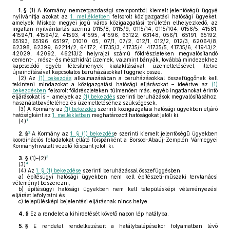
1. §
(1)
A Kormány nemzetgazdasági szempontból kiemelt jelentőségű üggyé
nyilvánítja azokat az
1. mellékletben
felsorolt közigazgatási hatósági ügyeket,
amelyek Miskolc megyei jogú város közigazgatási területén elhelyezkedő, az
ingatlan-nyilvántartás szerinti 0115/8, 0115/9, 0115/14, 0115/104, 0156/5, 41581,
41594/1, 41594/2, 41593, 41595, 41596, 63122, 63148, 056/1, 65191, 65192,
65193, 65196, 65197, 01010, 05, 07/1, 07/2, 012/1, 012/2, 012/3, 62064/8,
62398, 62399, 62214/2, 64172, 41735/3, 41735/4, 41735/5, 41735/6, 41943/2,
42029, 42092, 46213/2 helyrajzi számú földrészleteken megvalósítandó
cement- , mész- és mészhidrát üzemek, valamint bányák, továbbá mindezekhez
kapcsolódó egyéb létesítmények kialakításával, üzemeltetésével, illetve
újraindításával kapcsolatos beruházásokkal függnek össze.
(2)
Az
(1) bekezdés
alkalmazásában a beruházásokkal összefüggőnek kell
tekinteni mindazokat a közigazgatási hatósági eljárásokat – ideértve az
(1)
bekezdésben
felsorolt földrészleteken túlmenően más, egyéb ingatlanokat érintő
eljárásokat is –, amelyek az
(1) bekezdés
szerinti beruházások megvalósításához,
használatbavételéhez és üzemeltetéséhez szükségesek.
(3)
A Kormány az
(1) bekezdés
szerinti közigazgatási hatósági ügyekben eljáró
hatóságként az
1. mellékletben
meghatározott hatóságokat jelöli ki.
1
(4)
2
2. §
A Kormány az
1. § (1) bekezdés
e szerinti kiemelt jelentőségű ügyekben
koordinációs feladatokat ellátó főispánként a Borsod-Abaúj-Zemplén Vármegyei
Kormányhivatalt vezető főispánt jelöli ki.
3
3. §
(1)–(2)
4
(3)
(4)
Az
1. § (1) bekezdése
szerinti beruházással összefüggésben
a)
építésügyi hatósági ügyekben nem kell építészeti-műszaki tervtanácsi
véleményt beszerezni,
b)
építésügyi hatósági ügyekben nem kell településképi véleményezési
eljárást lefolytatni és
c)
településképi bejelentési eljárásnak nincs helye.
4. §
Ez a rendelet a kihirdetését követő napon lép hatályba.
5. §
E rendelet rendelkezéseit a hatálybalépésekor folyamatban lévő