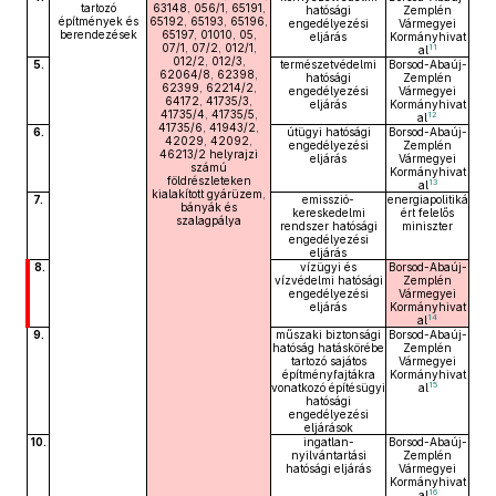
tartozó
63148, 056/1, 65191,
hatósági
Zemplén
építmények és
65192, 65193, 65196,
engedélyezési
Vármegyei
berendezések
65197, 01010, 05,
eljárás
Kormányhivat
07/1, 07/2, 012/1,
11
al
012/2, 012/3,
5.
természetvédelmi
Borsod-Abaúj-
62064/8, 62398,
hatósági
Zemplén
62399, 62214/2,
engedélyezési
Vármegyei
64172, 41735/3,
eljárás
Kormányhivat
41735/4, 41735/5,
12
al
41735/6, 41943/2,
6.
útügyi hatósági
Borsod-Abaúj-
42029, 42092,
engedélyezési
Zemplén
46213/2 helyrajzi
eljárás
Vármegyei
számú
Kormányhivat
földrészleteken
13
al
kialakított gyárüzem,
7.
emisszió-
energiapolitiká
bányák és
kereskedelmi
ért felelős
szalagpálya
rendszer hatósági
miniszter
engedélyezési
eljárás
8.
vízügyi és
Borsod-Abaúj-
vízvédelmi hatósági
Zemplén
engedélyezési
Vármegyei
eljárás
Kormányhivat
14
al
9.
műszaki biztonsági
Borsod-Abaúj-
hatóság hatáskörébe
Zemplén
tartozó sajátos
Vármegyei
építményfajtákra
Kormányhivat
15
vonatkozó építésügyi
al
hatósági
engedélyezési
eljárások
10.
ingatlan-
Borsod-Abaúj-
nyilvántartási
Zemplén
hatósági eljárás
Vármegyei
Kormányhivat
16
al