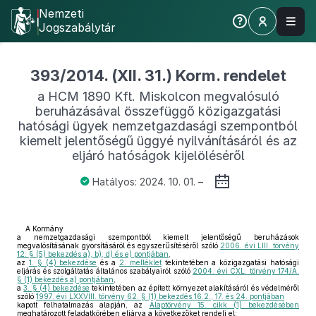
Nemzeti
Jogszabálytár
393/2014. (XII. 31.) Korm. rendelet
a HCM 1890 Kft. Miskolcon megvalósuló
beruházásával összefüggő közigazgatási
hatósági ügyek nemzetgazdasági szempontból
kiemelt jelentőségű üggyé nyilvánításáról és az
eljáró hatóságok kijelöléséről
Hatályos: 2024. 10. 01. –
A Kormány
a nemzetgazdasági szempontból kiemelt jelentőségű beruházások
megvalósításának gyorsításáról és egyszerűsítéséről szóló
2006. évi LIII. törvény
12. § (5) bekezdés a), b), d) és e) pontjában
,
az
1. § (4) bekezdése
és a
2. melléklet
tekintetében a közigazgatási hatósági
eljárás és szolgáltatás általános szabályairól szóló
2004. évi CXL. törvény 174/A.
§ (1) bekezdés a) pontjában
,
a
3. § (4) bekezdése
tekintetében az épített környezet alakításáról és védelméről
szóló
1997. évi LXXVIII. törvény 62. § (1) bekezdés 16.2., 17. és 24. pontjában
kapott felhatalmazás alapján, az
Alaptörvény 15. cikk (1) bekezdésében
meghatározott feladatkörében eljárva a következőket rendeli el: