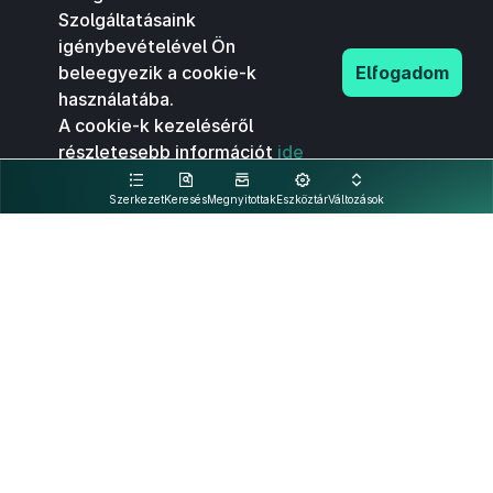
Szolgáltatásaink
igénybevételével Ön
beleegyezik a cookie-k
Elfogadom
használatába.
A cookie-k kezeléséről
részletesebb információt
ide
kattintva olvashat.
Szerkezet
Keresés
Megnyitottak
Eszköztár
Változások