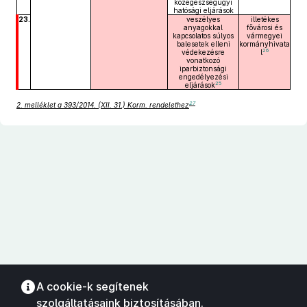
közegészségügyi
hatósági eljárások
23.
veszélyes
illetékes
anyagokkal
fővárosi és
kapcsolatos súlyos
vármegyei
balesetek elleni
kormányhivata
26
védekezésre
l
vonatkozó
iparbiztonsági
engedélyezési
25
eljárások
27
2. melléklet a 393/2014. (XII. 31.) Korm. rendelethez
A cookie-k segítenek
szolgáltatásaink biztosításában.