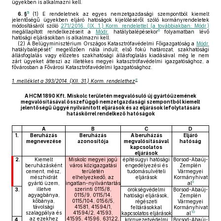
ügyekben is alkalmazni kell.
5
6. §
(1)
E rendeletnek az egyes nemzetgazdasági szempontból kiemelt
jelentőségű ügyekben eljáró hatóságok kijelöléséről szóló kormányrendeletek
módosításáról szóló
271/2016. (IX. 1.) Korm. rendelettel (a továbbiakban: Módr.)
6
megállapított rendelkezéseit a
Módr.
hatálybalépésekor
folyamatban lévő
hatósági eljárásokban is alkalmazni kell.
(2)
A Belügyminisztérium Országos Katasztrófavédelmi Főigazgatóság a
Módr.
7
hatálybalépését
megelőzően nála indult, első fokú határozat, szakhatósági
állásfoglalás vagy előzetes szakhatósági állásfoglalás kiadásával még le nem
zárt ügyeket átteszi az illetékes megyei katasztrófavédelmi igazgatósághoz, a
fővárosban a Fővárosi Katasztrófavédelmi Igazgatósághoz.
8
1. melléklet a 393/2014. (XII. 31.) Korm. rendelethez
A HCM 1890 Kft. Miskolc területén megvalósuló új gyártóüzemének
megvalósításával összefüggő nemzetgazdasági szempontból kiemelt
jelentőségű üggyé nyilvánított eljárások és az eljárások lefolytatására
hatáskörrel rendelkező hatóságok
A
B
C
D
1.
Beruházás
Beruházás
A beruházás
Eljáró
megnevezése
azonosítója
megvalósításával
hatóság
kapcsolatos
eljárások
2.
Kiemelt
Miskolc megyei jogú
építésügyi hatósági
Borsod-Abaúj-
beruházásként
város közigazgatási
engedélyezési és
Zemplén
cement, mész,
területén
tudomásulvételi
Vármegyei
mészhidrát
elhelyezkedő, az
eljárások
Kormányhivat
9
gyártó üzem,
ingatlan-nyilvántartás
al
illetve
szerinti 0115/8,
3.
örökségvédelmi
Borsod-Abaúj-
agyagbánya,
0115/9, 0115/14,
hatósági eljárások,
Zemplén
kőbánya,
0115/104, 0156/5,
régészeti
Vármegyei
távolsági
41581, 41594/1,
feltárásokkal
Kormányhivat
10
szalagpálya és
41594/2, 41593,
kapcsolatos eljárások
al
az ezekhez
41595, 41596, 63122,
4.
környezetvédelmi
Borsod-Abaúj-