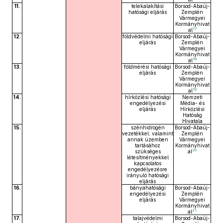
11.
telekalakítási
Borsod-Abaúj-
hatósági eljárás
Zemplén
Vármegyei
Kormányhivat
17
al
12.
földvédelmi hatósági
Borsod-Abaúj-
eljárás
Zemplén
Vármegyei
Kormányhivat
18
al
13.
földmérési hatósági
Borsod-Abaúj-
eljárás
Zemplén
Vármegyei
Kormányhivat
19
al
14.
hírközlési hatósági
Nemzeti
engedélyezési
Média- és
eljárás
Hírközlési
Hatóság
Hivatala
15.
szénhidrogén
Borsod-Abaúj-
vezetékkel, valamint
Zemplén
annak üzemben
Vármegyei
tartásához
Kormányhivat
20
szükséges
al
létesítményekkel
kapcsolatos
engedélyezésre
irányuló hatósági
eljárás
16.
bányahatósági
Borsod-Abaúj-
engedélyezési
Zemplén
eljárás
Vármegyei
Kormányhivat
21
al
17.
talajvédelmi
Borsod-Abaúj-