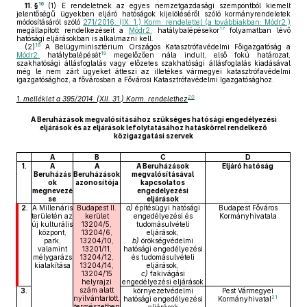
16
11. §
(1)
E rendeletnek az egyes nemzetgazdasági szempontból kiemelt
jelentőségű ügyekben eljáró hatóságok kijelöléséről szóló kormányrendeletek
módosításáról szóló
271/2016. (IX. 1.) Korm. rendelettel (a továbbiakban: Módr2.)
17
megállapított rendelkezéseit a
Módr2.
hatálybalépésekor
folyamatban lévő
hatósági eljárásokban is alkalmazni kell.
18
(2)
A Belügyminisztérium Országos Katasztrófavédelmi Főigazgatóság a
19
Módr2.
hatálybalépését
megelőzően nála indult, első fokú határozat,
szakhatósági állásfoglalás vagy előzetes szakhatósági állásfoglalás kiadásával
még le nem zárt ügyeket átteszi az illetékes vármegyei katasztrófavédelmi
igazgatósághoz, a fővárosban a Fővárosi Katasztrófavédelmi Igazgatósághoz.
20
1. melléklet a 395/2014. (XII. 31.) Korm. rendelethez
A Beruházások megvalósításához szükséges hatósági engedélyezési
eljárások és az eljárások lefolytatásához hatáskörrel rendelkező
közigazgatási szervek
A
B
C
D
1.
A
A
A Beruházások
Eljáró hatóság
Beruházás
Beruházások
megvalósításával
ok
azonosítója
kapcsolatos
megnevezé
engedélyezési
se
eljárások
2.
A Millenáris
Budapest II.
a)
építésügyi hatósági
Budapest Főváros
területén az
kerület
engedélyezési és
Kormányhivatala
új kulturális
13204/5,
tudomásulvételi
központ,
13204/6,
eljárások,
park,
13204/10,
b)
örökségvédelmi
valamint
13201/11,
hatósági engedélyezési
mélygarázs
13204/12,
és tudomásulvételi
kialakítása
13204/14,
eljárások,
13204/15
c)
fakivágási
helyrajzi
engedélyezési eljárások
szám alatt
3.
környezetvédelmi
Pest Vármegyei
21
nyilvántartott,
hatósági engedélyezési
Kormányhivatal
természetben