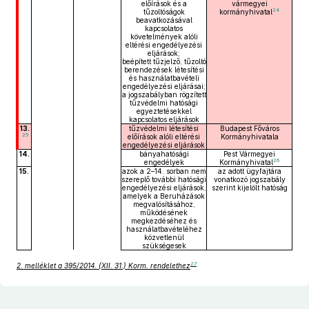
előírások és a
vármegyei
24
tűzoltóságok
kormányhivatal
beavatkozásával
kapcsolatos
követelmények alóli
eltérési engedélyezési
eljárások;
beépített tűzjelző, tűzoltó
berendezések létesítési
és használatbavételi
engedélyezési eljárásai;
a jogszabályban rögzített
tűzvédelmi hatósági
egyeztetésekkel
kapcsolatos eljárások
13.
tűzvédelmi létesítési
Budapest Főváros
25
előírások alóli eltérési
Kormányhivatala
engedélyezési eljárások
14.
bányahatósági
Pest Vármegyei
26
engedélyek
Kormányhivatal
15.
azok a 2–14. sorban nem
az adott ügyfajtára
szereplő további hatósági
vonatkozó jogszabály
engedélyezési eljárások,
szerint kijelölt hatóság
amelyek a Beruházások
megvalósításához,
működésének
megkezdéséhez és
használatbavételéhez
közvetlenül
szükségesek
27
2. melléklet a 395/2014. (XII. 31.) Korm. rendelethez