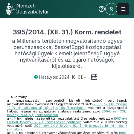
Nemzeti
Jogszabálytár
395/2014. (XII. 31.) Korm. rendelet
a Millenáris területén megvalósítandó egyes
beruházásokkal összefüggő közigazgatási
hatósági ügyek kiemelt jelentőségű üggyé
nyilvánításáról és az eljáró hatóságok
kijelöléséről
Hatályos: 2024. 10. 01. –
A Kormány
a nemzetgazdasági szempontból kiemelt jelentőségű beruházások
megvalósításának gyorsításáról és egyszerűsítéséről szóló
2006. évi LIII. törvény
12. § (5) bekezdés a), b), d), e) és f) pontjában
, valamint a közigazgatási
hatósági eljárás és szolgáltatás általános szabályairól szóló
2004. évi CXL.
törvény 174/A. § (1) bekezdésében
,
a
4. §
tekintetében az épített környezet alakításáról és védelméről szóló
1997. évi
LXXVIII. törvény 62. § (1) bekezdés 17. pontjában
, valamint a kulturális örökség
védelméről szóló
2001. évi LXIV. törvény 93. § (1) bekezdés b), h)–i) és r)
pontjában
,
az
5. §
tekintetében a környezet védelmének általános szabályairól szóló
1995.