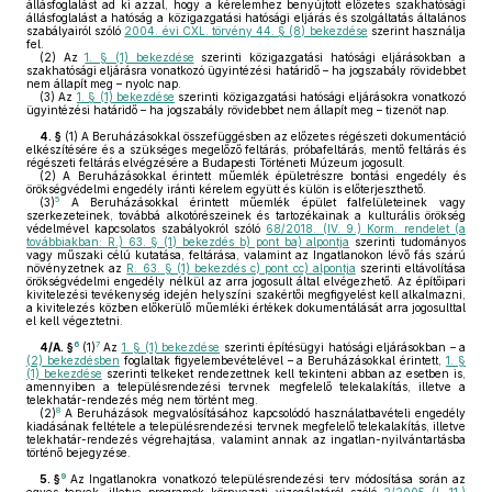
állásfoglalást ad ki azzal, hogy a kérelemhez benyújtott előzetes szakhatósági
állásfoglalást a hatóság a közigazgatási hatósági eljárás és szolgáltatás általános
szabályairól szóló
2004. évi CXL. törvény 44. § (8) bekezdése
szerint használja
fel.
(2)
Az
1. § (1) bekezdése
szerinti közigazgatási hatósági eljárásokban a
szakhatósági eljárásra vonatkozó ügyintézési határidő – ha jogszabály rövidebbet
nem állapít meg – nyolc nap.
(3)
Az
1. § (1) bekezdése
szerinti közigazgatási hatósági eljárásokra vonatkozó
ügyintézési határidő – ha jogszabály rövidebbet nem állapít meg – tizenöt nap.
4. §
(1)
A Beruházásokkal összefüggésben az előzetes régészeti dokumentáció
elkészítésére és a szükséges megelőző feltárás, próbafeltárás, mentő feltárás és
régészeti feltárás elvégzésére a Budapesti Történeti Múzeum jogosult.
(2)
A Beruházásokkal érintett műemlék épületrészre bontási engedély és
örökségvédelmi engedély iránti kérelem együtt és külön is előterjeszthető.
5
(3)
A Beruházásokkal érintett műemlék épület falfelületeinek vagy
szerkezeteinek, továbbá alkotórészeinek és tartozékainak a kulturális örökség
védelmével kapcsolatos szabályokról szóló
68/2018. (IV. 9.) Korm. rendelet (a
továbbiakban: R.) 63. § (1) bekezdés b) pont ba) alpontja
szerinti tudományos
vagy műszaki célú kutatása, feltárása, valamint az Ingatlanokon lévő fás szárú
növényzetnek az
R. 63. § (1) bekezdés c) pont cc) alpontja
szerinti eltávolítása
örökségvédelmi engedély nélkül az arra jogosult által elvégezhető. Az építőipari
kivitelezési tevékenység idején helyszíni szakértői megfigyelést kell alkalmazni,
a kivitelezés közben előkerülő műemléki értékek dokumentálását arra jogosulttal
el kell végeztetni.
6
7
4/A. §
(1)
Az
1. § (1) bekezdése
szerinti építésügyi hatósági eljárásokban – a
(2) bekezdésben
foglaltak figyelembevételével – a Beruházásokkal érintett,
1. §
(1) bekezdése
szerinti telkeket rendezettnek kell tekinteni abban az esetben is,
amennyiben a településrendezési tervnek megfelelő telekalakítás, illetve a
telekhatár-rendezés még nem történt meg.
8
(2)
A Beruházások megvalósításához kapcsolódó használatbavételi engedély
kiadásának feltétele a településrendezési tervnek megfelelő telekalakítás, illetve
telekhatár-rendezés végrehajtása, valamint annak az ingatlan-nyilvántartásba
történő bejegyzése.
9
5. §
Az Ingatlanokra vonatkozó településrendezési terv módosítása során az