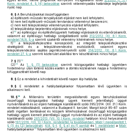
egyes tervek, illetve programok környezeti vizsgálatáról szóló
2/2005 (I. 11.)
Korm. rendelet 4. § (4) bekezdése
szerinti véleményadás határideje legfeljebb
nyolc nap.
6. §
A Beruházásokkal összefüggésben
a)
építészeti-műszaki tervpályázati eljárást nem kell lefolytatni,
b)
nem kell építészeti-műszaki tervtanácsi véleményt beszerezni,
c)
nem kell településképi véleményezési eljárást lefolytatni,
d)
településképi bejelentési eljárásnak nincs helye,
10
e)
az építésügyi és építésfelügyeleti hatósági eljárásokról és ellenőrzésekről,
valamint az építésügyi hatósági szolgáltatásról szóló
312/2012. (XI. 8.) Korm.
rendelet 14/A. §-a
szerinti szakértői vélemény kikérésének nincs helye,
11
f)
a településfejlesztési koncepcióról, az integrált településfejlesztési
stratégiáról és a településrendezési eszközökről, valamint egyes
településrendezési sajátos jogintézményekről szóló
314/2012. (XI. 8.) Korm.
rendelet 27. §-a
szerinti közterület alakítási terv készítésének nincs helye.
12
7. §
(1)
13
(2)
Az
1. § (1) bekezdése
szerinti közigazgatási hatósági ügyekben
hirdetményi úton történő közlés esetén a döntés közlésének napja a hirdetmény
kifüggesztését követő nap.
8. §
Ez a rendelet a kihirdetését követő napon lép hatályba.
9. §
E rendeletet a hatálybalépésekor folyamatban lévő ügyekben is
alkalmazni kell.
14
10. §
A Millenáris területén megvalósítandó egyes beruházásokkal
összefüggő közigazgatási hatósági ügyek kiemelt jelentőségű üggyé
nyilvánításáról és az eljáró hatóságok kijelöléséről szóló 395/2014. (XII. 31.) Korm.
rendelet módosításáról, valamint a Budapest II. kerület, Margit körút 85–87. szám
alatti ingatlan bontásával és közpark létrehozásával összefüggő közigazgatási
hatósági ügyek kiemelt jelentőségű üggyé nyilvánításáról és az eljáró hatóságok
kijelöléséről szóló
261/2013. (VII. 10.) Korm. rendelet
hatályon kívül helyezéséről
szóló
197/2016. (VII. 13.) Korm. rendelettel (a továbbiakban: Módr.) megállapított 1.
§ (1) és (2) bekezdését
,
4/A. §-t
,
6. § e) és f) pontját
és
1. mellékletet
a
Módr.
15
hatálybalépésekor
folyamatban lévő ügyekben is alkalmazni kell.