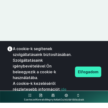
A cookie-k segítenek
szolgáltatásaink biztosításában.
Szolgáltatásaink
igénybevételével Ön
beleegyezik a cookie-k
Elfogadom
használatába.
A cookie-k kezeléséről
részletesebb információt
ide
kattintva olvashat.
Szerkezet
Keresés
Megnyitottak
Eszköztár
Változások