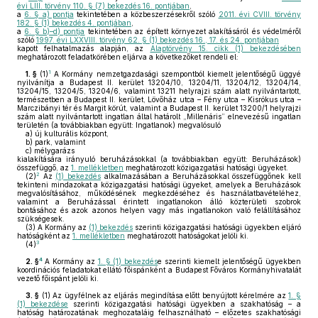
évi LIII. törvény 110. § (7) bekezdés 16. pontjában
,
a
6. § a) pontja
tekintetében a közbeszerzésekről szóló
2011. évi CVIII. törvény
182. § (1) bekezdés 4. pontjában
,
a
6. § b)–d) pontja
tekintetében az épített környezet alakításáról és védelméről
szóló
1997. évi LXXVIII. törvény 62. § (1) bekezdés 16., 17. és 24. pontjában
kapott felhatalmazás alapján, az
Alaptörvény 15. cikk (1) bekezdésében
meghatározott feladatkörében eljárva a következőket rendeli el:
1
1. §
(1)
A Kormány nemzetgazdasági szempontból kiemelt jelentőségű üggyé
nyilvánítja a Budapest II. kerület 13204/10, 13204/11, 13204/12, 13204/14,
13204/15, 13204/5, 13204/6, valamint 13211 helyrajzi szám alatt nyilvántartott,
természetben a Budapest II. kerület, Lövőház utca – Fény utca – Kisrókus utca –
Marczibányi tér és Margit körút, valamint a Budapest II. kerület 13200/1 helyrajzi
szám alatt nyilvántartott ingatlan által határolt „Millenáris” elnevezésű ingatlan
területén (a továbbiakban együtt: Ingatlanok) megvalósuló
a)
új kulturális központ,
b)
park, valamint
c)
mélygarázs
kialakítására irányuló beruházásokkal (a továbbiakban együtt: Beruházások)
összefüggő, az
1. mellékletben
meghatározott közigazgatási hatósági ügyeket.
2
(2)
Az
(1) bekezdés
alkalmazásában a Beruházásokkal összefüggőnek kell
tekinteni mindazokat a közigazgatási hatósági ügyeket, amelyek a Beruházások
megvalósításához, működésének megkezdéséhez és használatbavételéhez,
valamint a Beruházással érintett ingatlanokon álló közterületi szobrok
bontásához és azok azonos helyen vagy más ingatlanokon való felállításához
szükségesek.
(3)
A Kormány az
(1) bekezdés
szerinti közigazgatási hatósági ügyekben eljáró
hatóságként az
1. mellékletben
meghatározott hatóságokat jelöli ki.
3
(4)
4
2. §
A Kormány az
1. § (1) bekezdés
e szerinti kiemelt jelentőségű ügyekben
koordinációs feladatokat ellátó főispánként a Budapest Főváros Kormányhivatalát
vezető főispánt jelöli ki.
3. §
(1)
Az ügyfélnek az eljárás megindítása előtt benyújtott kérelmére az
1. §
(1) bekezdése
szerinti közigazgatási hatósági ügyekben a szakhatóság – a
hatóság határozatának meghozataláig felhasználható – előzetes szakhatósági