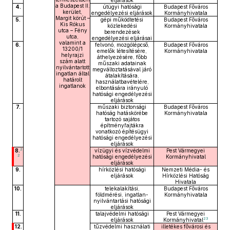
eljárások
a Budapest II.
4.
útügyi hatósági
Budapest Főváros
kerület,
engedélyezési eljárások
Kormányhivatala
Margit körút –
5.
gépi működtetési
Budapest Főváros
Kis Rókus
közlekedési
Kormányhivatala
utca – Fény
berendezések
utca,
engedélyezési eljárásai
valamint a
6.
felvonó, mozgólépcső,
Budapest Főváros
13200/1
emelők létesítésére,
Kormányhivatala
helyrajzi
áthelyezésére, főbb
szám alatt
műszaki adatainak
nyilvántartott
megváltoztatásával járó
ingatlan által
átalakítására,
határolt
használatbavételére,
ingatlanok
elbontására irányuló
hatósági engedélyezési
eljárások
7.
műszaki biztonsági
Budapest Főváros
hatóság hatáskörébe
Kormányhivatala
tartozó sajátos
építményfajtákra
vonatkozó építésügyi
hatósági engedélyezési
eljárások
2
8.
vízügyi és vízvédelmi
Pest Vármegyei
2
hatósági engedélyezési
Kormányhivatal
eljárások
9.
hírközlési hatósági
Nemzeti Média- és
eljárások
Hírközlési Hatóság
Hivatala
10.
telekalakítási,
Budapest Főváros
földmérési, ingatlan-
Kormányhivatala
nyilvántartási hatósági
eljárások
11.
talajvédelmi hatósági
Pest Vármegyei
23
eljárások
Kormányhivatal
12.
tűzvédelmi használati
illetékes fővárosi és