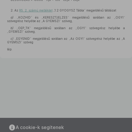
2. Az
R5. 2. számú melléklet
„1.2 GYOGYSZ Tábla” megjelölésű táblázat
a)
„KOZHID” és „KERESZTJELZES” megjelölésű sorában az „OGYI”
szövegrész helyébe az „A GYEMSZI” szöveg,
b)
„OEP_TK” megjelölésű sorában az „OGYI” szövegrész helyébe a
„GYEMSZI” szöveg,
c)
„EGYENID” megjelölésű sorában az „Az OGYI” szövegrész helyébe az „A
GYEMSZI” szöveg
lép.
A cookie-k segítenek