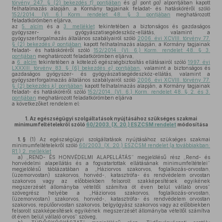
törvény 247. § (2) bekezdés
f)
pontjában
és
g)
pont
ga)
alpontjában kapott
felhatalmazás alapján, a Kormány tagjainak feladat- és hatásköréről szóló
152/2014. (VI. 6.) Korm. rendelet 48. § 3. pontjában
meghatározott
feladatkörömben eljárva,
az
5. alcím
és a
3. melléklet
tekintetében a biztonságos és gazdaságos
gyógyszer- és gyógyászatisegédeszköz-ellátás, valamint a
gyógyszerforgalmazás általános szabályairól szóló
2006. évi XCVIII. törvény 77.
§ (2) bekezdés
i)
pontjában
kapott felhatalmazás alapján, a Kormány tagjainak
feladat- és hatásköréről szóló
152/2014. (VI. 6.) Korm. rendelet 48. § 3.
pontjában
meghatározott feladatkörömben eljárva,
a
6. alcím
tekintetében a kötelező egészségbiztosítás ellátásairól szóló
1997. évi
LXXXIII. törvény 83. § (6) bekezdés
e)
pontjában
, valamint a biztonságos és
gazdaságos gyógyszer- és gyógyászatisegédeszköz-ellátás, valamint a
gyógyszerforgalmazás általános szabályairól szóló
2006. évi XCVIII. törvény 77.
§ (2) bekezdés
k)
pontjában
kapott felhatalmazás alapján, a Kormány tagjainak
feladat- és hatásköréről szóló
152/2014. (VI. 6.) Korm. rendelet 48. § 2. és 3.
pontjában
meghatározott feladatkörömben eljárva
a következőket rendelem el:
1.
Az egészségügyi szolgáltatások nyújtásához szükséges szakmai
minimumfeltételekről szóló
60/2003. (X. 20.) ESZCSM rendelet
módosítása
1. §
(1)
Az egészségügyi szolgáltatások nyújtásához szükséges szakmai
minimumfeltételekről szóló
60/2003. (X. 20.) ESZCSM rendelet (a továbbiakban:
R1.) 2. melléklet
a)
„REND- ÉS HONVÉDELMI ALAPELLÁTÁS” megjelölésű rész „Rend- és
honvédelmi alapellátás és a fogvatartottak ellátásának minimumfeltételei”
megjelölésű táblázatában a „Háziorvos szakorvos, foglalkozás-orvostan,
(üzemorvostan) szakorvos, honvéd-, katasztrófa- és rendvédelem orvostan
szakorvos vagy az előbbiekben felsorolt szakképesítések egyikének
megszerzését állományba vételtől számítva öt éven belül vállaló orvos”
szövegrész helyébe a „Háziorvos szakorvos, foglalkozás-orvostan,
(üzemorvostan) szakorvos, honvéd-, katasztrófa- és rendvédelem orvostan
szakorvos, repülőorvostan szakorvos, belgyógyász szakorvos vagy az előbbiekben
felsorolt szakképesítések egyikének megszerzését állományba vételtől számítva
öt éven belül vállaló orvos” szöveg,