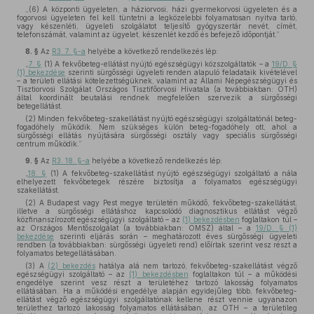
„(6) A központi ügyeleten, a háziorvosi, házi gyermekorvosi ügyeleten és a
fogorvosi ügyeleten fel kell tüntetni a legközelebbi folyamatosan nyitva tartó,
vagy készenléti, ügyeleti szolgálatot teljesítő gyógyszertár nevét, címét,
telefonszámát, valamint az ügyelet, készenlét kezdő és befejező időpontját.”
8. §
Az
R3. 7. §-a
helyébe a következő rendelkezés lép:
„
7. §
(1) A fekvőbeteg-ellátást nyújtó egészségügyi közszolgáltatók – a
19/D. §
(1) bekezdése
szerinti sürgősségi ügyeleti renden alapuló feladataik kivételével
– a területi ellátási kötelezettségüknek, valamint az Állami Népegészségügyi és
Tisztiorvosi Szolgálat Országos Tisztifőorvosi Hivatala (a továbbiakban: OTH)
által koordinált beutalási rendnek megfelelően szervezik a sürgősségi
betegellátást.
(2) Minden fekvőbeteg-szakellátást nyújtó egészségügyi szolgáltatónál beteg-
fogadóhely működik. Nem szükséges külön beteg-fogadóhely ott, ahol a
sürgősségi ellátás nyújtására sürgősségi osztály vagy speciális sürgősségi
centrum működik.”
9. §
Az
R3. 18. §-a
helyébe a következő rendelkezés lép:
„
18. §
(1) A fekvőbeteg-szakellátást nyújtó egészségügyi szolgáltató a nála
elhelyezett fekvőbetegek részére biztosítja a folyamatos egészségügyi
szakellátást.
(2) A Budapest vagy Pest megye területén működő, fekvőbeteg-szakellátást,
illetve a sürgősségi ellátáshoz kapcsolódó diagnosztikus ellátást végző
közfinanszírozott egészségügyi szolgáltató – az
(1) bekezdésben
foglaltakon túl –
az Országos Mentőszolgálat (a továbbiakban: OMSZ) által – a
19/D. § (1)
bekezdése
szerinti eljárás során – meghatározott éves sürgősségi ügyeleti
rendben (a továbbiakban: sürgősségi ügyeleti rend) előírtak szerint vesz részt a
folyamatos betegellátásában.
(3) A
(2) bekezdés
hatálya alá nem tartozó, fekvőbeteg-szakellátást végző
egészségügyi szolgáltató – az
(1) bekezdésben
foglaltakon túl – a működési
engedélye szerint vesz részt a területéhez tartozó lakosság folyamatos
ellátásában. Ha a működési engedélye alapján egyidejűleg több, fekvőbeteg-
ellátást végző egészségügyi szolgáltatónak kellene részt vennie ugyanazon
területhez tartozó lakosság folyamatos ellátásában, az OTH – a területileg