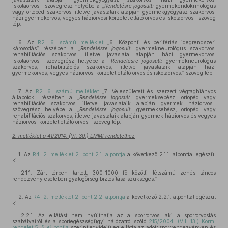
iskolaorvos.” szövegrész helyébe a „
Rendelésre jogosult:
gyermekendokrinológus
vagy ortopéd szakorvos, illetve javaslataik alapján gyermekgyógyász szakorvos,
házi gyermekorvos, vegyes háziorvosi körzetet ellátó orvos és iskolaorvos.” szöveg
lép.
6. Az
R2. 6. számú melléklet
„6. Központi és perifériás idegrendszeri
károsodás” részében a „
Rendelésre jogosult:
gyermekneurológus szakorvos,
rehabilitációs szakorvos, illetve javaslata alapján házi gyermekorvos,
iskolaorvos.” szövegrész helyébe a „
Rendelésre jogosult:
gyermekneurológus
szakorvos, rehabilitációs szakorvos, illetve javaslataik alapján házi
gyermekorvos, vegyes háziorvosi körzetet ellátó orvos és iskolaorvos.” szöveg lép.
7. Az
R2. 6. számú melléklet
„7. Veleszületett és szerzett végtaghiányos
állapotok” részében a „
Rendelésre jogosult:
gyermeksebész, ortopéd vagy
rehabilitációs szakorvos, illetve javaslataik alapján gyermek háziorvos.”
szövegrész helyébe a „
Rendelésre jogosult:
gyermeksebész, ortopéd vagy
rehabilitációs szakorvos, illetve javaslataik alapján gyermek háziorvos és vegyes
háziorvosi körzetet ellátó orvos.” szöveg lép.
2. melléklet a 41/2014. (VI. 30.) EMMI rendelethez
1. Az
R4. 2. melléklet 2. pont 2.1. alpontja
a következő 2.1.1. alponttal egészül
ki:
„2.1.1. Zárt térben tartott, 300–1000 fő közötti létszámú zenés táncos
rendezvény esetében gyalogőrség biztosítása szükséges.”
2. Az
R4. 2. melléklet 2. pont 2.2. alpontja
a következő 2.2.1. alponttal egészül
ki:
„2.2.1. Az ellátást nem nyújthatja az a sportorvos, aki a sportorvoslás
szabályairól és a sportegészségügyi hálózatról szóló
215/2004. (VII. 13.) Korm.
rendelet 5. §
e)
pontja
szerint egyidejűleg ellátja az adott sportrendezvényen és