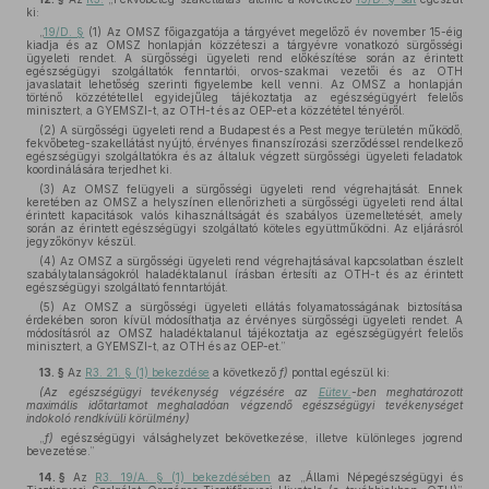
ki:
„
19/D. §
(1) Az OMSZ főigazgatója a tárgyévet megelőző év november 15-éig
kiadja és az OMSZ honlapján közzéteszi a tárgyévre vonatkozó sürgősségi
ügyeleti rendet. A sürgősségi ügyeleti rend előkészítése során az érintett
egészségügyi szolgáltatók fenntartói, orvos-szakmai vezetői és az OTH
javaslatait lehetőség szerinti figyelembe kell venni. Az OMSZ a honlapján
történő közzététellel egyidejűleg tájékoztatja az egészségügyért felelős
minisztert, a GYEMSZI-t, az OTH-t és az OEP-et a közzététel tényéről.
(2) A sürgősségi ügyeleti rend a Budapest és a Pest megye területén működő,
fekvőbeteg-szakellátást nyújtó, érvényes finanszírozási szerződéssel rendelkező
egészségügyi szolgáltatókra és az általuk végzett sürgősségi ügyeleti feladatok
koordinálására terjedhet ki.
(3) Az OMSZ felügyeli a sürgősségi ügyeleti rend végrehajtását. Ennek
keretében az OMSZ a helyszínen ellenőrizheti a sürgősségi ügyeleti rend által
érintett kapacitások valós kihasználtságát és szabályos üzemeltetését, amely
során az érintett egészségügyi szolgáltató köteles együttműködni. Az eljárásról
jegyzőkönyv készül.
(4) Az OMSZ a sürgősségi ügyeleti rend végrehajtásával kapcsolatban észlelt
szabálytalanságokról haladéktalanul írásban értesíti az OTH-t és az érintett
egészségügyi szolgáltató fenntartóját.
(5) Az OMSZ a sürgősségi ügyeleti ellátás folyamatosságának biztosítása
érdekében soron kívül módosíthatja az érvényes sürgősségi ügyeleti rendet. A
módosításról az OMSZ haladéktalanul tájékoztatja az egészségügyért felelős
minisztert, a GYEMSZI-t, az OTH és az OEP-et.”
13. §
Az
R3. 21. § (1) bekezdése
a következő
f)
ponttal egészül ki:
(Az egészségügyi tevékenység végzésére az
Eütev.
-ben meghatározott
maximális időtartamot meghaladóan végzendő egészségügyi tevékenységet
indokoló rendkívüli körülmény)
„
f)
egészségügyi válsághelyzet bekövetkezése, illetve különleges jogrend
bevezetése.”
14. §
Az
R3. 19/A. § (1) bekezdésében
az „Állami Népegészségügyi és