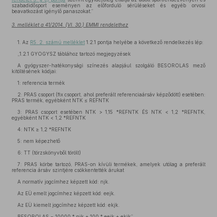
szabadidősport eseményen az előforduló sérüléseket és egyéb orvosi
beavatkozást igénylő panaszokat.”
3. melléklet a 41/2014. (VI. 30.) EMMI rendelethez
1. Az
R5. 2. számú melléklet
1.2.1 pontja helyébe a következő rendelkezés lép:
„1.2.1 GYOGYSZ táblához tartozó megjegyzések
A gyógyszer-hatékonysági színezés alapjául szolgáló BESOROLAS mező
kitöltésének kódjai:
1: referencia termék
2: PRAS csoport (fix csoport, ahol preferált referenciaársáv képződött) esetében:
PRAS termék, egyébként NTK ≤ REFNTK
3: PRAS csoport esetében NTK > 1,15 *REFNTK ÉS NTK < 1,2 *REFNTK,
egyébként NTK < 1,2 *REFNTK
4: NTK ≥ 1,2 *REFNTK
5: nem képezhető
6: TT (törzskönyvből törölt)
7: PRAS körbe tartozó, PRAS-on kívüli termékek, amelyek utólag a preferált
referencia ársáv szintjére csökkentették árukat
A normatív jogcímhez képzett kód: njk.
Az EÜ emelt jogcímhez képzett kód: eejk.
Az EÜ kiemelt jogcímhez képzett kód: ekjk.
BESOROLAS = 10000 * njk + 100 * eejk + ekjk”