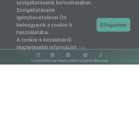
szolgáltatásaink biztosításában.
Szolgáltatásaink
igénybevételével Ön
beleegyezik a cookie-k
Elfogadom
használatába.
A cookie-k kezeléséről
részletesebb információt
ide
kattintva olvashat.
Szerkezet
Keresés
Megnyitottak
Eszköztár
Változások