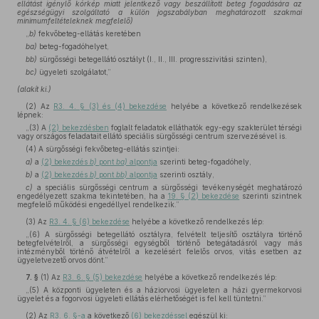
ellátást igénylő kórkép miatt jelentkező vagy beszállított beteg fogadására az
egészségügyi szolgáltató a külön jogszabályban meghatározott szakmai
minimumfeltételeknek megfelelő)
„
b)
fekvőbeteg-ellátás keretében
ba)
beteg-fogadóhelyet,
bb)
sürgősségi betegellátó osztályt (I., II., III. progresszivitási szinten),
bc)
ügyeleti szolgálatot,”
(alakít ki.)
(2)
Az
R3. 4. § (3) és (4) bekezdése
helyébe a következő rendelkezések
lépnek:
„(3) A
(2) bekezdésben
foglalt feladatok elláthatók egy-egy szakterület térségi
vagy országos feladatait ellátó speciális sürgősségi centrum szervezésével is.
(4) A sürgősségi fekvőbeteg-ellátás szintjei:
a)
a
(2) bekezdés
b)
pont
ba)
alpontja
szerinti beteg-fogadóhely,
b)
a
(2) bekezdés
b)
pont
bb)
alpontja
szerinti osztály,
c)
a speciális sürgősségi centrum a sürgősségi tevékenységét meghatározó
engedélyezett szakma tekintetében, ha a
19. § (2) bekezdése
szerinti szintnek
megfelelő működési engedéllyel rendelkezik.”
(3)
Az
R3. 4. § (6) bekezdése
helyébe a következő rendelkezés lép:
„(6) A sürgősségi betegellátó osztályra, felvételt teljesítő osztályra történő
betegfelvételről, a sürgősségi egységből történő betegátadásról vagy más
intézményből történő átvételről a kezelésért felelős orvos, vitás esetben az
ügyeletvezető orvos dönt.”
7. §
(1)
Az
R3. 6. § (5) bekezdése
helyébe a következő rendelkezés lép:
„(5) A központi ügyeleten és a háziorvosi ügyeleten a házi gyermekorvosi
ügyelet és a fogorvosi ügyeleti ellátás elérhetőségét is fel kell tüntetni.”
(2)
Az
R3. 6. §-a
a következő
(6) bekezdéssel
egészül ki: