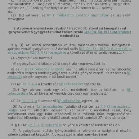
b)
„TÜDŐGYÓGYÁSZAT” megjelölésű rész „Tüdőgyógyászati osztály
minimumfeltételei” megjelölésű táblázat „Intenzív terápiás osztály” megjelölésű
sorában az „EL” szövegrész helyébe az „EK 30 percen belül” szöveg
lép.
(2)
Hatályát veszti az
R1. 1. melléklet 5. pont 5.3. alpontjában
az „az aktív”
szövegrész.
2.
Az orvosi rehabilitáció céljából társadalombiztosítási támogatással
igénybe vehető gyógyászati ellátásokról szóló
5/2004. (XI. 19.) EüM rendelet
módosítása
2. §
(1)
Az orvosi rehabilitáció céljából társadalombiztosítási támogatással
igénybe vehető gyógyászati ellátásokról szóló
5/2004. (XI. 19.) EüM rendelet (a
továbbiakban: R2.) 3. § (2) bekezdése
a következő
d)
és
e)
ponttal egészül ki:
(A vényen fel kell tüntetni:)
„
d)
a gyógyászati ellátást nyújtó szolgáltató megnevezését, és
e)
az
1. § (2) bekezdés
b)
pontja
szerinti ellátás esetében azt az időpontot,
amikortól a vényen rendelt gyógyászati ellátás igénybe vehető, ha az orvos a
(6)
bekezdés
alapján egyszerre két kúrát rendel.”
(2)
Az
R2. 3. §-a
a következő
(3a) bekezdéssel
egészül ki:
„(3a) Egy vényen csak egy kúra rendelhető. Azonos kúrából – a
(6)
bekezdésben
foglalt kivétellel – egyidejűleg csak egy rendelhető.”
(3)
Az
R2. 3. §-a
a következő
(6) bekezdéssel
egészül ki:
„(6) Az orvos a
(3a) bekezdésben
foglaltaktól eltérően az
1. § (2) bekezdés
b)
pontja
szerinti ellátásból egyszerre két kúrát is rendelhet azzal, hogy
vényenként csak egy kúra rendelhető és a második kúra megkezdésének
legkorábbi időpontja a vény kiállításának napjától számított 27. hét első napja.”
3. §
(1)
Az
R2. 5. § (1) bekezdése
helyébe a következő rendelkezés lép:
„(1) A gyógyászati ellátás igénybevétele a vénynek a szolgáltató részére
történő átadásával kezdődik. A gyógyászati ellátás igénybevételét