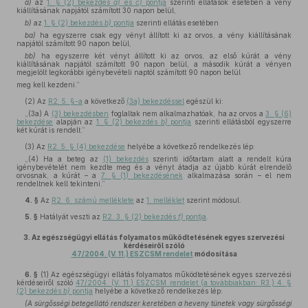
a)
az
1. § (2) bekezdés
a)
és
c)
pontja
szerinti ellátások esetében a vény
kiállításának napjától számított 30 napon belül,
b)
az
1. § (2) bekezdés
b)
pontja
szerinti ellátás esetében
ba)
ha egyszerre csak egy vényt állított ki az orvos, a vény kiállításának
napjától számított 90 napon belül,
bb)
ha egyszerre két vényt állított ki az orvos, az első kúrát a vény
kiállításának napjától számított 90 napon belül, a második kúrát a vényen
megjelölt legkorábbi igénybevételi naptól számított 90 napon belül
meg kell kezdeni.”
(2)
Az
R2. 5. §-a
a következő
(3a) bekezdéssel
egészül ki:
„(3a) A
(3) bekezdésben
foglaltak nem alkalmazhatóak, ha az orvos a
3. § (6)
bekezdése
alapján az
1. § (2) bekezdés
b)
pontja
szerinti ellátásból egyszerre
két kúrát is rendelt.”
(3)
Az
R2. 5. § (4) bekezdése
helyébe a következő rendelkezés lép:
„(4) Ha a beteg az
(1) bekezdés
szerinti időtartam alatt a rendelt kúra
igénybevételét nem kezdte meg és a vényt átadja az újabb kúrát elrendelő
orvosnak, a kúrát – a
7. § (1) bekezdésének
alkalmazása során – el nem
rendeltnek kell tekinteni.”
4. §
Az
R2. 6. számú melléklete
az
1. melléklet
szerint módosul.
5. §
Hatályát veszti az
R2. 3. § (2) bekezdés
f)
pontja
.
3.
Az egészségügyi ellátás folyamatos működtetésének egyes szervezési
kérdéseiről szóló
47/2004. (V. 11.) ESZCSM rendelet
módosítása
6. §
(1)
Az egészségügyi ellátás folyamatos működtetésének egyes szervezési
kérdéseiről szóló
47/2004. (V. 11.) ESZCSM rendelet (a továbbiakban: R3.) 4. §
(2) bekezdés
b)
pontja
helyébe a következő rendelkezés lép:
(A sürgősségi betegellátó rendszer keretében a heveny tünetek vagy sürgősségi