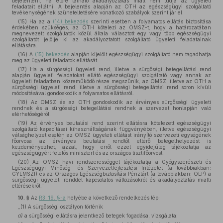
bejelenteni, ha előre látható akadályoztatás miatt nem tudja az ügyeleti
feladatait ellátni. A bejelentés alapján az OTH az egészségügyi szolgáltató
tevékenységének szüneteltetésére vonatkozó szabályok szerint jár el.
(15) Ha az a
(14) bekezdés
szerinti esetben a folyamatos ellátás biztosítása
érdekében szükséges, az OTH kötelezi az OMSZ-t, hogy a határozatában
megnevezett szolgáltatók közül általa választott egy vagy több egészségügyi
szolgáltatót jelölje ki az akadályoztatott szolgáltató ügyeleti feladatainak
ellátására.
(16) A
(15) bekezdés
alapján kijelölt egészségügyi szolgáltató nem tagadhatja
meg az ügyeleti feladatok ellátását.
(17) Ha a sürgősségi ügyeleti rend, illetve a sürgőségi betegellátási rend
alapján ügyeleti feladatokat ellátó egészségügyi szolgáltató vagy annak az
ügyeleti feladatban közreműködő része megszűnik, az OMSZ, illetve az OTH a
sürgősségi ügyeleti rend, illetve a sürgősségi betegellátási rend soron kívüli
módosításával gondoskodik a folyamatos ellátásról.
(18) Az OMSZ és az OTH gondoskodik az érvényes sürgősségi ügyeleti
rendnek és a sürgősségi betegellátási rendnek a szervezet honlapján való
elérhetőségéről.
(19) Az érvényes beutalási rend szerint ellátásra kötelezett egészségügyi
szolgáltató kapacitásai kihasználtságának függvényében, illetve egészségügyi
válsághelyzet esetén az OMSZ ügyeleti ellátást irányító szervezeti egységének
főorvosa az érvényes beutalási rendtől eltérő betegelhelyezést is
kezdeményezhet, azzal, hogy erről ezzel egyidejűleg tájékoztatja az
egészségügyért felelős minisztert és az országos tisztifőorvost.
(20) Az OMSZ havi rendszerességgel tájékoztatja a Gyógyszerészeti és
Egészségügyi Minőség- és Szervezetfejlesztési Intézetet (a továbbiakban:
GYEMSZI) és az Országos Egészségbiztosítási Pénztárt (a továbbiakban: OEP) a
sürgősségi ügyeleti renddel kapcsolatos változásokról és akadályoztatás miatti
eltérésekről.”
10. §
Az
R3. 19. §-a
helyébe a következő rendelkezés lép:
„(1) A sürgősségi osztályon történik
a)
a sürgősségi ellátásra jelentkező betegek fogadása, vizsgálata;