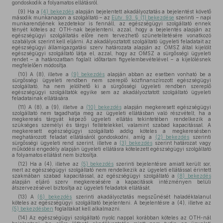
gondoskodik a folyamatos ellátásról.
(9) Ha a
(4) bekezdés
alapján bejelentett akadályoztatás a bejelentést követő
második munkanapon a szolgáltató – az
Eütv. 93. § (1) bekezdése
szerinti – napi
munkarendjének kezdetekor is fennáll, az egészségügyi szolgáltató ennek
tényét köteles az OTH-nak bejelenteni, azzal, hogy a bejelentés alapján az
egészségügyi szolgáltatás előre nem tervezhető szüneteltetésére vonatkozó
szabályok szerint kell eljárni. Az akadályoztatott szolgáltató ügyeleti feladatait az
egészségügyi államigazgatási szerv határozata alapján az OMSZ által kijelölt
egészségügyi szolgáltató látja el, azzal, hogy az OMSZ a sürgősségi ügyeleti
rendet – a határozatban foglalt időtartam figyelembevételével – a kijelölésnek
megfelelően módosítja.
(10) A (8), illetve a
(9) bekezdés
alapján abban az esetben vonható be a
sürgősségi ügyeleti rendben nem szereplő közfinanszírozott egészségügyi
szolgáltató, ha nem jelölhető ki a sürgősségi ügyeleti rendben szereplő
egészségügyi szolgáltatók egyike sem az akadályoztatott szolgáltató ügyeleti
feladatainak ellátására.
(11) A (8), a (9), illetve a
(10) bekezdés
alapján megkeresett egészségügyi
szolgáltató nem tagadhatja meg az ügyeleti ellátásban való részvételt, ha a
megkeresés tárgyát képező ügyeleti ellátás tekintetében rendelkezik a
szükséges személyi és tárgyi feltételekkel, valamint szabad kapacitással. A
megkeresett egészségügyi szolgáltató addig köteles a megkeresésben
meghatározott feladat ellátásáról gondoskodni, amíg a
(2) bekezdés
szerinti
sürgősségi ügyeleti rend szerint, illetve a
(3) bekezdés
szerint határozat vagy
működési engedély alapján ügyeleti ellátásra kötelezett egészségügyi szolgáltató
a folyamatos ellátást nem biztosítja.
(12) Ha a (4), illetve az
(5) bekezdés
szerinti bejelentésre amiatt került sor,
mert az egészségügyi szolgáltató nem rendelkezik az ügyeleti ellátással érintett
szakmában szabad kapacitással, az egészségügyi szolgáltató a
(8) bekezdés
alapján eljáró szerv megkeresésére a kapacitások intézményen belüli
átszervezésével biztosítja az ügyeleti feladatok ellátását.
(13) A
(6) bekezdés
szerinti akadályoztatás megszűnését haladéktalanul
köteles az egészségügyi szolgáltató bejelenteni. A bejelentésre a (4), illetve az
(5) bekezdésben
foglaltakat kell alkalmazni.
(14) Az egészségügyi szolgáltató nyolc nappal korábban köteles az OTH-nál