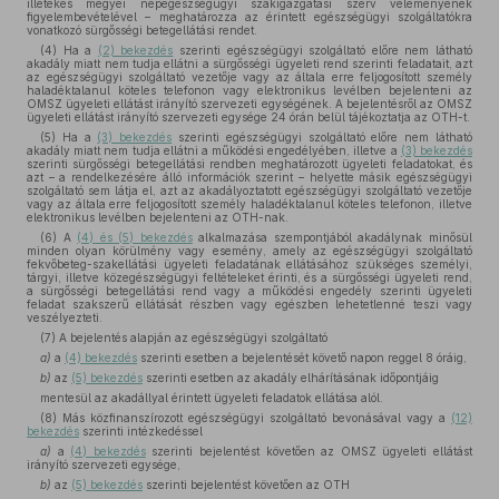
illetékes megyei népegészségügyi szakigazgatási szerv véleményének
figyelembevételével – meghatározza az érintett egészségügyi szolgáltatókra
vonatkozó sürgősségi betegellátási rendet.
(4) Ha a
(2) bekezdés
szerinti egészségügyi szolgáltató előre nem látható
akadály miatt nem tudja ellátni a sürgősségi ügyeleti rend szerinti feladatait, azt
az egészségügyi szolgáltató vezetője vagy az általa erre feljogosított személy
haladéktalanul köteles telefonon vagy elektronikus levélben bejelenteni az
OMSZ ügyeleti ellátást irányító szervezeti egységének. A bejelentésről az OMSZ
ügyeleti ellátást irányító szervezeti egysége 24 órán belül tájékoztatja az OTH-t.
(5) Ha a
(3) bekezdés
szerinti egészségügyi szolgáltató előre nem látható
akadály miatt nem tudja ellátni a működési engedélyében, illetve a
(3) bekezdés
szerinti sürgősségi betegellátási rendben meghatározott ügyeleti feladatokat, és
azt – a rendelkezésére álló információk szerint – helyette másik egészségügyi
szolgáltató sem látja el, azt az akadályoztatott egészségügyi szolgáltató vezetője
vagy az általa erre feljogosított személy haladéktalanul köteles telefonon, illetve
elektronikus levélben bejelenteni az OTH-nak.
(6) A
(4) és (5) bekezdés
alkalmazása szempontjából akadálynak minősül
minden olyan körülmény vagy esemény, amely az egészségügyi szolgáltató
fekvőbeteg-szakellátási ügyeleti feladatának ellátásához szükséges személyi,
tárgyi, illetve közegészségügyi feltételeket érinti, és a sürgősségi ügyeleti rend,
a sürgősségi betegellátási rend vagy a működési engedély szerinti ügyeleti
feladat szakszerű ellátását részben vagy egészben lehetetlenné teszi vagy
veszélyezteti.
(7) A bejelentés alapján az egészségügyi szolgáltató
a)
a
(4) bekezdés
szerinti esetben a bejelentését követő napon reggel 8 óráig,
b)
az
(5) bekezdés
szerinti esetben az akadály elhárításának időpontjáig
mentesül az akadállyal érintett ügyeleti feladatok ellátása alól.
(8) Más közfinanszírozott egészségügyi szolgáltató bevonásával vagy a
(12)
bekezdés
szerinti intézkedéssel
a)
a
(4) bekezdés
szerinti bejelentést követően az OMSZ ügyeleti ellátást
irányító szervezeti egysége,
b)
az
(5) bekezdés
szerinti bejelentést követően az OTH