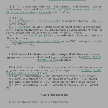
18. §
A gyógyszerrendeléshez használandó számítógépes program
minősítésének szabályairól szóló
53/2007. (XII. 7.) EüM rendelet (a továbbiakban:
R5.) 2. számú melléklete
a
3. melléklet
szerint módosul.
19. §
Az
R5.
a)
2. §
a)
pontjában
a „
Gyftv. 3. §
b)
pontja
” szövegrész helyébe a „
Gyftv. 3. §
2. pontja
” szöveg,
b)
2. §
i)
pontjában
az „az Országos Gyógyszerészeti Intézet (a továbbiakban:
OGYI)” szövegrész helyébe az „a Gyógyszerészeti és Egészségügyi Minőség- és
Szervezetfejlesztési Intézet (a továbbiakban: GYEMSZI)” szöveg,
c)
4. § (1) bekezdés
d)
pontjában
a „negyedévente” szövegrész helyébe a
„félévente” szöveg,
d)
4. § (5) bekezdés
a)
pont
ai)
alpontjában
az „az OGYI” szövegrész helyébe
az „a GYEMSZI” szöveg
lép.
6.
A háziorvosok indikátor alapú teljesítményértékeléséről és az orvosok
gyógyszerrendelése értékelésének egyes szabályairól szóló
11/2011. (III. 30.)
NEFMI rendelet
módosítása
20. §
A háziorvosok indikátor alapú teljesítményértékeléséről és az orvosok
gyógyszerrendelése értékelésének egyes szabályairól szóló
11/2011. (III. 30.)
NEFMI rendelet 2. melléklet
II. rész
a)
1. pont 1.2. alpontjában a „21,88” szövegrész helyébe a „17,23” szöveg,
b)
2. pont 2.2. alpontjában a „14,00” szövegrész helyébe a „14,25” szöveg,
c)
3. pont 3.2. alpontjában a „17,59” szövegrész helyébe a „11,62” szöveg,
d)
4. pont 4.2. alpontjában a „28,18” szövegrész helyébe a „26,97” szöveg
lép.
7.
Záró rendelkezések
21. §
Ez a rendelet 2014. július 1-jén lép hatályba.