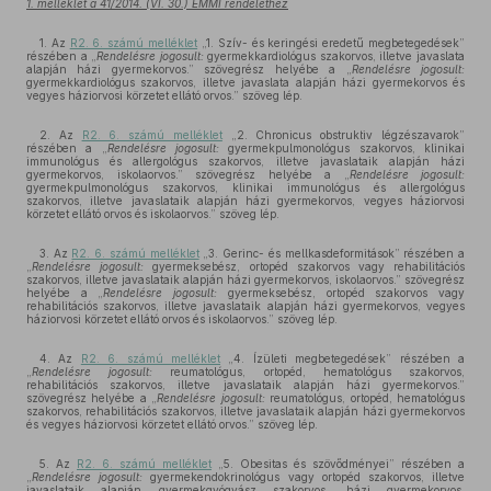
1. melléklet a 41/2014. (VI. 30.) EMMI rendelethez
1. Az
R2. 6. számú melléklet
„1. Szív- és keringési eredetű megbetegedések”
részében a „
Rendelésre jogosult:
gyermekkardiológus szakorvos, illetve javaslata
alapján házi gyermekorvos.” szövegrész helyébe a „
Rendelésre jogosult:
gyermekkardiológus szakorvos, illetve javaslata alapján házi gyermekorvos és
vegyes háziorvosi körzetet ellátó orvos.” szöveg lép.
2. Az
R2. 6. számú melléklet
„2. Chronicus obstruktiv légzészavarok”
részében a „
Rendelésre jogosult:
gyermekpulmonológus szakorvos, klinikai
immunológus és allergológus szakorvos, illetve javaslataik alapján házi
gyermekorvos, iskolaorvos.” szövegrész helyébe a „
Rendelésre jogosult:
gyermekpulmonológus szakorvos, klinikai immunológus és allergológus
szakorvos, illetve javaslataik alapján házi gyermekorvos, vegyes háziorvosi
körzetet ellátó orvos és iskolaorvos.” szöveg lép.
3. Az
R2. 6. számú melléklet
„3. Gerinc- és mellkasdeformitások” részében a
„
Rendelésre jogosult:
gyermeksebész, ortopéd szakorvos vagy rehabilitációs
szakorvos, illetve javaslataik alapján házi gyermekorvos, iskolaorvos.” szövegrész
helyébe a „
Rendelésre jogosult:
gyermeksebész, ortopéd szakorvos vagy
rehabilitációs szakorvos, illetve javaslataik alapján házi gyermekorvos, vegyes
háziorvosi körzetet ellátó orvos és iskolaorvos.” szöveg lép.
4. Az
R2. 6. számú melléklet
„4. Ízületi megbetegedések” részében a
„
Rendelésre jogosult:
reumatológus, ortopéd, hematológus szakorvos,
rehabilitációs szakorvos, illetve javaslataik alapján házi gyermekorvos.”
szövegrész helyébe a „
Rendelésre jogosult:
reumatológus, ortopéd, hematológus
szakorvos, rehabilitációs szakorvos, illetve javaslataik alapján házi gyermekorvos
és vegyes háziorvosi körzetet ellátó orvos.” szöveg lép.
5. Az
R2. 6. számú melléklet
„5. Obesitas és szövődményei” részében a
„
Rendelésre jogosult:
gyermekendokrinológus vagy ortopéd szakorvos, illetve
javaslataik alapján gyermekgyógyász szakorvos, házi gyermekorvos,