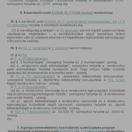
Tisztiorvosi Szolgálat Országos Tisztifőorvosi Hivatala (a továbbiakban: OTH)”
szövegrész helyébe az „OTH” szöveg lép.
4.
A mentésről szóló
5/2006. (II. 7.) EüM rendelet
módosítása
15. §
A mentésről szóló
5/2006. (II. 7.) EüM rendelet (a továbbiakban: R4.) 7. §
(3) bekezdése
helyébe a következő rendelkezés lép:
„(3) A mentőegység a beteget – a
(2) bekezdés
szerinti kijelölt szakorvos írásos
utasításának megfelelően – a mentésirányítást végző személlyel történt
egyeztetés után az ellátásra alkalmas és fogadóképes legközelebbi egészségügyi
intézménybe szállítja.”
16. §
Az
R4. 2. melléklete
a
2. melléklet
szerint módosul.
17. §
Az
R4.
a)
11. § (2) bekezdésében
aa)
a „3 munkanappal” szövegrész helyébe az „5 munkanappal” szöveg,
ab)
a „rendezvény alatti elérhetőségét.” szövegrész helyébe a „rendezvény
alatti elérhetőségét, továbbá nyilatkozik arról, hogy milyen háttér (szállítói
kapacitás) áll rendelkezésre a biztosítás során.” szöveg,
b)
11. § (3) bekezdésében
a „bejelentési kötelezettség elmulasztása,”
szövegrész helyébe a „bejelentési kötelezettség elmulasztása, a
11/A. §-ban
foglalt mentési terv hiánya,” szöveg,
c)
11. § (5) bekezdésében
ca)
az „a rendezvény szervezője és a rendezvény egészségügyi biztosítását
végző szervezet egyetemlegesen felelős.” szövegrész helyébe az „a rendezvény
szervezője felelős.” szöveg,
cb)
az „igazolt többletköltségét a rendezvény szervezője és a rendezvény
egészségügyi biztosítását végző szervezet” szövegrész helyébe az „igazolt
többletköltségét a rendezvény szervezője” szöveg,
d)
11/A. § (1) bekezdésében
az „50 000 fő” szövegrész helyébe az „5000 fő”
szöveg
lép.
5.
A gyógyszerrendeléshez használandó számítógépes program
minősítésének szabályairól szóló
53/2007. (XII. 7.) EüM rendelet
módosítása