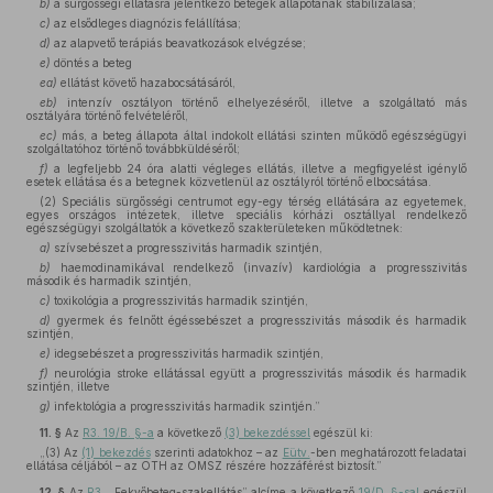
b)
a sürgősségi ellátásra jelentkező betegek állapotának stabilizálása;
c)
az elsődleges diagnózis felállítása;
d)
az alapvető terápiás beavatkozások elvégzése;
e)
döntés a beteg
ea)
ellátást követő hazabocsátásáról,
eb)
intenzív osztályon történő elhelyezéséről, illetve a szolgáltató más
osztályára történő felvételéről,
ec)
más, a beteg állapota által indokolt ellátási szinten működő egészségügyi
szolgáltatóhoz történő továbbküldéséről;
f)
a legfeljebb 24 óra alatti végleges ellátás, illetve a megfigyelést igénylő
esetek ellátása és a betegnek közvetlenül az osztályról történő elbocsátása.
(2) Speciális sürgősségi centrumot egy-egy térség ellátására az egyetemek,
egyes országos intézetek, illetve speciális kórházi osztállyal rendelkező
egészségügyi szolgáltatók a következő szakterületeken működtetnek:
a)
szívsebészet a progresszivitás harmadik szintjén,
b)
haemodinamikával rendelkező (invazív) kardiológia a progresszivitás
második és harmadik szintjén,
c)
toxikológia a progresszivitás harmadik szintjén,
d)
gyermek és felnőtt égéssebészet a progresszivitás második és harmadik
szintjén,
e)
idegsebészet a progresszivitás harmadik szintjén,
f)
neurológia stroke ellátással együtt a progresszivitás második és harmadik
szintjén, illetve
g)
infektológia a progresszivitás harmadik szintjén.”
11. §
Az
R3. 19/B. §-a
a következő
(3) bekezdéssel
egészül ki:
„(3) Az
(1) bekezdés
szerinti adatokhoz – az
Eütv.
-ben meghatározott feladatai
ellátása céljából – az OTH az OMSZ részére hozzáférést biztosít.”
12. §
Az
R3.
„Fekvőbeteg-szakellátás” alcíme a következő
19/D. §-sal
egészül