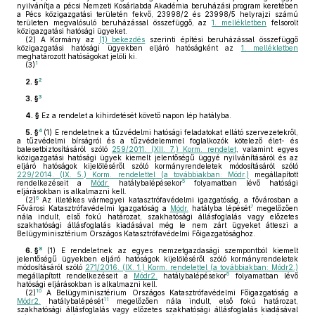
nyilvánítja a pécsi Nemzeti Kosárlabda Akadémia beruházási program keretében
a Pécs közigazgatási területén fekvő, 23998/2 és 23998/5 helyrajzi számú
területen megvalósuló beruházással összefüggő, az
1. mellékletben
felsorolt
közigazgatási hatósági ügyeket.
(2)
A Kormány az
(1) bekezdés
szerinti építési beruházással összefüggő
közigazgatási hatósági ügyekben eljáró hatóságként az
1. mellékletben
meghatározott hatóságokat jelöli ki.
1
(3)
2
2. §
3
3. §
4. §
Ez a rendelet a kihirdetését követő napon lép hatályba.
4
5. §
(1)
E rendeletnek a tűzvédelmi hatósági feladatokat ellátó szervezetekről,
a tűzvédelmi bírságról és a tűzvédelemmel foglalkozók kötelező élet- és
balesetbiztosításáról szóló
259/2011. (XII. 7.) Korm. rendelet
, valamint egyes
közigazgatási hatósági ügyek kiemelt jelentőségű üggyé nyilvánításáról és az
eljáró hatóságok kijelöléséről szóló kormányrendeletek módosításáról szóló
229/2014. (IX. 5.) Korm. rendelettel (a továbbiakban: Módr.)
megállapított
5
rendelkezéseit a
Módr.
hatálybalépésekor
folyamatban lévő hatósági
eljárásokban is alkalmazni kell.
6
(2)
Az illetékes vármegyei katasztrófavédelmi igazgatóság, a fővárosban a
7
Fővárosi Katasztrófavédelmi Igazgatóság a
Módr.
hatályba lépését
megelőzően
nála indult, első fokú határozat, szakhatósági állásfoglalás vagy előzetes
szakhatósági állásfoglalás kiadásával még le nem zárt ügyeket átteszi a
Belügyminisztérium Országos Katasztrófavédelmi Főigazgatósághoz.
8
6. §
(1)
E rendeletnek az egyes nemzetgazdasági szempontból kiemelt
jelentőségű ügyekben eljáró hatóságok kijelöléséről szóló kormányrendeletek
módosításáról szóló
271/2016. (IX. 1.) Korm. rendelettel (a továbbiakban: Módr2.)
9
megállapított rendelkezéseit a
Módr2.
hatálybalépésekor
folyamatban lévő
hatósági eljárásokban is alkalmazni kell.
10
(2)
A Belügyminisztérium Országos Katasztrófavédelmi Főigazgatóság a
11
Módr2.
hatálybalépését
megelőzően nála indult, első fokú határozat,
szakhatósági állásfoglalás vagy előzetes szakhatósági állásfoglalás kiadásával