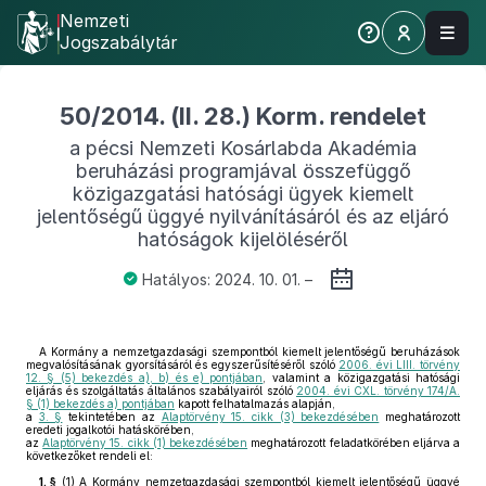
Nemzeti
Jogszabálytár
50/2014. (II. 28.) Korm. rendelet
a pécsi Nemzeti Kosárlabda Akadémia
beruházási programjával összefüggő
közigazgatási hatósági ügyek kiemelt
jelentőségű üggyé nyilvánításáról és az eljáró
hatóságok kijelöléséről
Hatályos: 2024. 10. 01. –
A Kormány a nemzetgazdasági szempontból kiemelt jelentőségű beruházások
megvalósításának gyorsításáról és egyszerűsítéséről szóló
2006. évi LIII. törvény
12. § (5) bekezdés a), b) és e) pontjában
, valamint a közigazgatási hatósági
eljárás és szolgáltatás általános szabályairól szóló
2004. évi CXL. törvény 174/A.
§ (1) bekezdés a) pontjában
kapott felhatalmazás alapján,
a
3. §
tekintetében az
Alaptörvény 15. cikk (3) bekezdésében
meghatározott
eredeti jogalkotói hatáskörében,
az
Alaptörvény 15. cikk (1) bekezdésében
meghatározott feladatkörében eljárva a
következőket rendeli el:
1. §
(1)
A Kormány nemzetgazdasági szempontból kiemelt jelentőségű üggyé