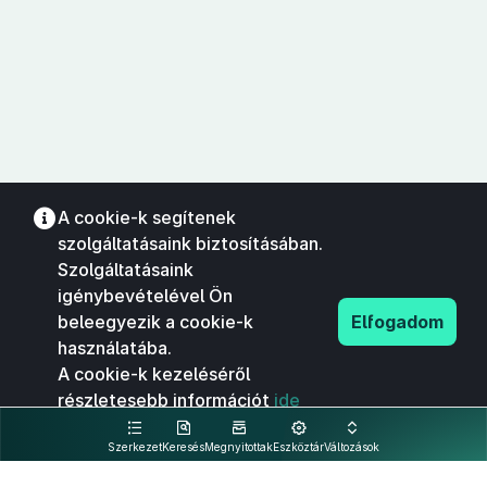
A cookie-k segítenek
szolgáltatásaink biztosításában.
Szolgáltatásaink
igénybevételével Ön
beleegyezik a cookie-k
Elfogadom
használatába.
A cookie-k kezeléséről
részletesebb információt
ide
kattintva olvashat.
Szerkezet
Keresés
Megnyitottak
Eszköztár
Változások