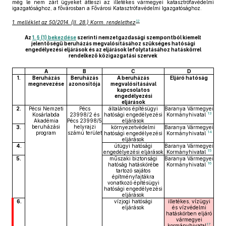
még le nem zárt ügyeket átteszi az illetékes vármegyei katasztrófavédelmi
igazgatósághoz, a fővárosban a Fővárosi Katasztrófavédelmi Igazgatósághoz.
12
1. melléklet az 50/2014. (II. 28.) Korm. rendelethez
Az
1. § (1) bekezdése
szerinti nemzetgazdasági szempontból kiemelt
jelentőségű beruházás megvalósításához szükséges hatósági
engedélyezési eljárások és az eljárások lefolytatásához hatáskörrel
rendelkező közigazgatási szervek
A
B
C
D
1.
Beruházás
Beruházás
A beruházás
Eljáró hatóság
megnevezése
azonosítója
megvalósításával
kapcsolatos
engedélyezési
eljárások
2.
Pécsi Nemzeti
Pécs
általános építésügyi
Baranya Vármegyei
13
Kosárlabda
23998/2 és
hatósági engedélyezési
Kormányhivatal
Akadémia
Pécs 23998/5
eljárások
beruházási
helyrajzi
3.
környezetvédelmi
Baranya Vármegyei
14
program
számú terület
hatósági engedélyezési
Kormányhivatal
eljárások
4.
útügyi hatósági
Baranya Vármegyei
15
engedélyezési eljárások
Kormányhivatal
5.
műszaki biztonsági
Baranya Vármegyei
16
hatóság hatáskörébe
Kormányhivatal
tartozó sajátos
építményfajtákra
vonatkozó építésügyi
hatósági engedélyezési
eljárások
6.
vízjogi hatósági
illetékes, vízügyi
eljárások
és vízvédelmi
hatáskörben eljáró
vármegyei
17
kormányhivatal