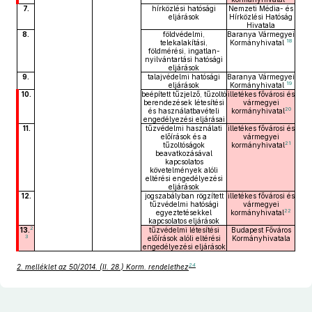
7.
hírközlési hatósági
Nemzeti Média- és
eljárások
Hírközlési Hatóság
Hivatala
8.
földvédelmi,
Baranya Vármegyei
18
telekalakítási,
Kormányhivatal
földmérési, ingatlan-
nyilvántartási hatósági
eljárások
9.
talajvédelmi hatósági
Baranya Vármegyei
19
eljárások
Kormányhivatal
10.
beépített tűzjelző, tűzoltó
illetékes fővárosi és
berendezések létesítési
vármegyei
20
és használatbavételi
kormányhivatal
engedélyezési eljárásai
11.
tűzvédelmi használati
illetékes fővárosi és
előírások és a
vármegyei
21
tűzoltóságok
kormányhivatal
beavatkozásával
kapcsolatos
követelmények alóli
eltérési engedélyezési
eljárások
12.
jogszabályban rögzített
illetékes fővárosi és
tűzvédelmi hatósági
vármegyei
22
egyeztetésekkel
kormányhivatal
kapcsolatos eljárások
2
13.
tűzvédelmi létesítési
Budapest Főváros
3
előírások alóli eltérési
Kormányhivatala
engedélyezési eljárások
24
2. melléklet az 50/2014. (II. 28.) Korm. rendelethez