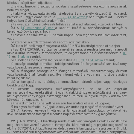
kötelezettségét nem teljesítette,
c)
aki az Európai Bizottság támogatás visszafizetésére kötelező határozatának
nem tett eleget,
d)
aki – a közszolgáltatás ellentételezése és a csekély összegű támogatások
kivételével, figyelembe véve a
8. § (4) bekezdés
ében foglaltakat – nehéz
helyzetben lévő vállalkozásnak minősül,
e)
akivel szemben a pályázati felhívás által meghatározott kizáró ok áll fenn.
(5)
A
(4) bekezdés a) pont
ja szerinti kizáró ok fennállásának hiányát a
kérelmező úgy igazolja, hogy
a)
csatolja az erről szóló, 30 naptári napnál nem régebben kiállított közokiratot,
vagy
b)
szerepel a köztartozásmentes adózói adatbázisban.
(6)
Nem ítélhető meg támogatás a 651/2014/EU bizottsági rendelet alapján
a)
az 1379/2013/EU európai parlamenti és tanácsi rendeletben meghatározott
akvakultúra-termékek termeléséhez, feldolgozásához és értékesítéséhez a
8.
,
12.
és
13. alcím
szerint;
b)
elsődleges mezőgazdasági termeléshez a
8.
,
13.
és
14. alcím
szerint;
c)
mezőgazdasági termékek feldolgozásában és forgalmazásában tevékeny
vállalkozások részére, amennyiben
ca)
a támogatás összege az elsődleges termelőktől beszerzett vagy érintett
vállalkozások által forgalmazott ilyen termékek ára vagy mennyisége alapján
kerül rögzítésre,
cb)
a támogatás az elsődleges termelőknek történő teljes vagy részleges
továbbítástól függ;
d)
exporttal kapcsolatos tevékenységekhez, ha az az exportált
mennyiségekhez, értékesítési hálózat kialakításához és működtetéséhez, vagy
az exporttevékenységgel összefüggésben felmerülő egyéb folyó kiadásokhoz
közvetlenül kapcsolódik;
e)
ha azt import áru helyett hazai áru használatától teszik függővé;
f)
ha olyan feltétellel nyújtják, amely az uniós jog megsértését eredményezi.
(7)
A kedvezményezett köteles a támogatással kapcsolatos okiratokat és
dokumentumokat a támogatási döntés napjától számított tíz évig megőrizni.
22. §
A 651/2014/EU bizottsági rendelet alapján támogatás csak akkor ítélhető
meg, ha a kedvezményezett a támogatási kérelmét még a projekt megkezdése
előtt a 651/2014/EU bizottsági rendelet szerinti támogatások esetében a 6. cikk
(2) bekezdésében meghatározott kötelező tartalmi elemekkel írásban benyújtotta.