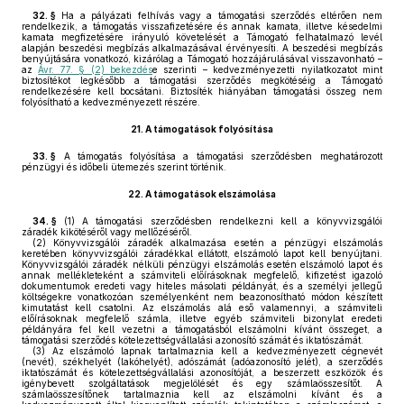
32. §
Ha a pályázati felhívás vagy a támogatási szerződés eltérően nem
rendelkezik, a támogatás visszafizetésére és annak kamata, illetve késedelmi
kamata megfizetésére irányuló követelését a Támogató felhatalmazó levél
alapján beszedési megbízás alkalmazásával érvényesíti. A beszedési megbízás
benyújtására vonatkozó, kizárólag a Támogató hozzájárulásával visszavonható –
az
Ávr. 77. § (2) bekezdés
e szerinti – kedvezményezetti nyilatkozatot mint
biztosítékot legkésőbb a támogatási szerződés megkötéséig a Támogató
rendelkezésére kell bocsátani. Biztosíték hiányában támogatási összeg nem
folyósítható a kedvezményezett részére.
21.
A támogatások folyósítása
33. §
A támogatás folyósítása a támogatási szerződésben meghatározott
pénzügyi és időbeli ütemezés szerint történik.
22.
A támogatások elszámolása
34. §
(1)
A támogatási szerződésben rendelkezni kell a könyvvizsgálói
záradék kikötéséről vagy mellőzéséről.
(2)
Könyvvizsgálói záradék alkalmazása esetén a pénzügyi elszámolás
keretében könyvvizsgálói záradékkal ellátott, elszámoló lapot kell benyújtani.
Könyvvizsgálói záradék nélküli pénzügyi elszámolás esetén elszámoló lapot és
annak mellékleteként a számviteli előírásoknak megfelelő, kifizetést igazoló
dokumentumok eredeti vagy hiteles másolati példányát, és a személyi jellegű
költségekre vonatkozóan személyenként nem beazonosítható módon készített
kimutatást kell csatolni. Az elszámolás alá eső valamennyi, a számviteli
előírásoknak megfelelő számla, illetve egyéb számviteli bizonylat eredeti
példányára fel kell vezetni a támogatásból elszámolni kívánt összeget, a
támogatási szerződés kötelezettségvállalási azonosító számát és iktatószámát.
(3)
Az elszámoló lapnak tartalmaznia kell a kedvezményezett cégnevét
(nevét), székhelyét (lakóhelyét), adószámát (adóazonosító jelét), a szerződés
iktatószámát és kötelezettségvállalási azonosítóját, a beszerzett eszközök és
igénybevett szolgáltatások megjelölését és egy számlaösszesítőt. A
számlaösszesítőnek tartalmaznia kell az elszámolni kívánt és a