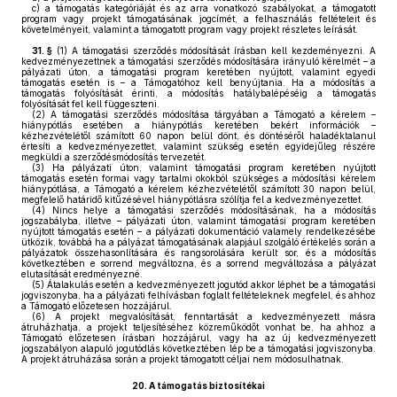
c)
a támogatás kategóriáját és az arra vonatkozó szabályokat, a támogatott
program vagy projekt támogatásának jogcímét, a felhasználás feltételeit és
követelményeit, valamint a támogatott program vagy projekt részletes leírását.
31. §
(1)
A támogatási szerződés módosítását írásban kell kezdeményezni. A
kedvezményezettnek a támogatási szerződés módosítására irányuló kérelmét – a
pályázati úton, a támogatási program keretében nyújtott, valamint egyedi
támogatás esetén is – a Támogatóhoz kell benyújtania. Ha a módosítás a
támogatás folyósítását érinti, a módosítás hatálybalépéséig a támogatás
folyósítását fel kell függeszteni.
(2)
A támogatási szerződés módosítása tárgyában a Támogató a kérelem –
hiánypótlás esetében a hiánypótlás keretében bekért információk –
kézhezvételétől számított 60 napon belül dönt, és döntéséről haladéktalanul
értesíti a kedvezményezettet, valamint szükség esetén egyidejűleg részére
megküldi a szerződésmódosítás tervezetét.
(3)
Ha pályázati úton, valamint támogatási program keretében nyújtott
támogatás esetén formai vagy tartalmi okokból szükséges a módosítási kérelem
hiánypótlása, a Támogató a kérelem kézhezvételétől számított 30 napon belül,
megfelelő határidő kitűzésével hiánypótlásra szólítja fel a kedvezményezettet.
(4)
Nincs helye a támogatási szerződés módosításának, ha a módosítás
jogszabályba, illetve – pályázati úton, valamint támogatási program keretében
nyújtott támogatás esetén – a pályázati dokumentáció valamely rendelkezésébe
ütközik, továbbá ha a pályázat támogatásának alapjául szolgáló értékelés során a
pályázatok összehasonlítására és rangsorolására került sor, és a módosítás
következtében e sorrend megváltozna, és a sorrend megváltozása a pályázat
elutasítását eredményezné.
(5)
Átalakulás esetén a kedvezményezett jogutód akkor léphet be a támogatási
jogviszonyba, ha a pályázati felhívásban foglalt feltételeknek megfelel, és ahhoz
a Támogató előzetesen hozzájárul.
(6)
A projekt megvalósítását, fenntartását a kedvezményezett másra
átruházhatja, a projekt teljesítéséhez közreműködőt vonhat be, ha ahhoz a
Támogató előzetesen írásban hozzájárul, vagy ha az új kedvezményezett
jogszabályon alapuló jogutódlás következtében lép be a támogatási jogviszonyba.
A projekt átruházása során a projekt támogatott céljai nem módosulhatnak.
20.
A támogatás biztosítékai