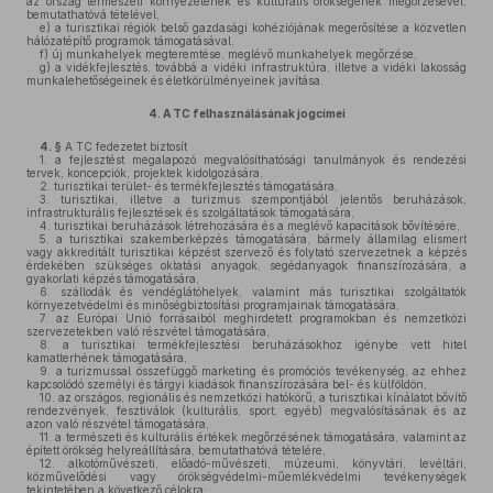
az ország természeti környezetének és kulturális örökségének megőrzésével,
bemutathatóvá tételével,
e)
a turisztikai régiók belső gazdasági kohéziójának megerősítése a közvetlen
hálózatépítő programok támogatásával,
f)
új munkahelyek megteremtése, meglévő munkahelyek megőrzése,
g)
a vidékfejlesztés, továbbá a vidéki infrastruktúra, illetve a vidéki lakosság
munkalehetőségeinek és életkörülményeinek javítása.
4.
A TC felhasználásának jogcímei
4. §
A TC fedezetet biztosít
1.
a fejlesztést megalapozó megvalósíthatósági tanulmányok és rendezési
tervek, koncepciók, projektek kidolgozására,
2.
turisztikai terület- és termékfejlesztés támogatására,
3.
turisztikai, illetve a turizmus szempontjából jelentős beruházások,
infrastrukturális fejlesztések és szolgáltatások támogatására,
4.
turisztikai beruházások létrehozására és a meglévő kapacitások bővítésére,
5.
a turisztikai szakemberképzés támogatására, bármely államilag elismert
vagy akkreditált turisztikai képzést szervező és folytató szervezetnek a képzés
érdekében szükséges oktatási anyagok, segédanyagok finanszírozására, a
gyakorlati képzés támogatására,
6.
szállodák és vendéglátóhelyek, valamint más turisztikai szolgáltatók
környezetvédelmi és minőségbiztosítási programjainak támogatására,
7.
az Európai Unió forrásaiból meghirdetett programokban és nemzetközi
szervezetekben való részvétel támogatására,
8.
a turisztikai termékfejlesztési beruházásokhoz igénybe vett hitel
kamatterhének támogatására,
9.
a turizmussal összefüggő marketing és promóciós tevékenység, az ehhez
kapcsolódó személyi és tárgyi kiadások finanszírozására bel- és külföldön,
10.
az országos, regionális és nemzetközi hatókörű, a turisztikai kínálatot bővítő
rendezvények, fesztiválok (kulturális, sport, egyéb) megvalósításának és az
azon való részvétel támogatására,
11.
a természeti és kulturális értékek megőrzésének támogatására, valamint az
épített örökség helyreállítására, bemutathatóvá tételére,
12.
alkotóművészeti, előadó-művészeti, múzeumi, könyvtári, levéltári,
közművelődési vagy örökségvédelmi-műemlékvédelmi tevékenységek
tekintetében a következő célokra: