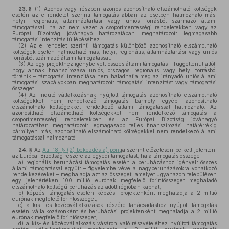
23. §
(1)
Azonos vagy részben azonos azonosítható elszámolható költségek
esetén az e rendelet szerinti támogatás abban az esetben halmozható más,
helyi, regionális, államháztartási vagy uniós forrásból származó állami
támogatással, ha az nem vezet a csoportmentességi rendeletekben vagy az
Európai Bizottság jóváhagyó határozatában meghatározott legmagasabb
támogatási intenzitás túllépéséhez.
(2)
Az e rendelet szerinti támogatás különböző azonosítható elszámolható
költségek esetén halmozható más, helyi, regionális, államháztartási vagy uniós
forrásból származó állami támogatással.
(3)
Az egy projekthez igénybe vett összes állami támogatás – függetlenül attól,
hogy annak finanszírozása uniós, országos, regionális vagy helyi forrásból
történik – támogatási intenzitása nem haladhatja meg az irányadó uniós állami
támogatási szabályokban meghatározott támogatási intenzitást vagy támogatási
összeget.
(4)
Az induló vállalkozásnak nyújtott támogatás azonosítható elszámolható
költségekkel nem rendelkező támogatás bármely egyéb, azonosítható
elszámolható költségekkel rendelkező állami támogatással halmozható. Az
azonosítható elszámolható költségekkel nem rendelkező támogatás a
csoportmentességi rendeletekben és az Európai Bizottság jóváhagyó
határozatában meghatározott legmagasabb teljes finanszírozási határértékig
bármilyen más, azonosítható elszámolható költségekkel nem rendelkező állami
támogatással halmozható.
24. §
Az
Atr. 18. § (2) bekezdés a) pont
ja szerint előzetesen be kell jelenteni
az Európai Bizottság részére az egyedi támogatást, ha a támogatás összege
a)
regionális beruházási támogatás esetén a beruházáshoz igényelt összes
állami támogatással együtt – figyelembe véve a nagyberuházásokra vonatkozó
rendelkezéseket – meghaladja azt az összeget, amelyet ugyanazon településen
egy jelenértéken 100 millió eurónak megfelelő forintösszeget meghaladó
elszámolható költségű beruházás az adott régióban kaphat,
b)
képzési támogatás esetén képzési projektenként meghaladja a 2 millió
eurónak megfelelő forintösszeget,
c)
a kis- és középvállalkozások részére tanácsadáshoz nyújtott támogatás
esetén vállalkozásonként és beruházási projektenként meghaladja a 2 millió
eurónak megfelelő forintösszeget,
d)
a kis- és középvállalkozás vásáron való részvételéhez nyújtott támogatás