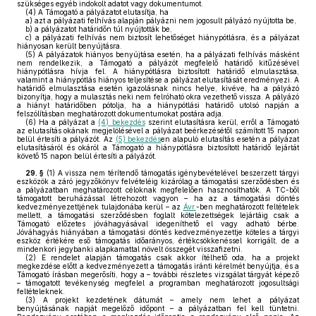
szükséges egyéb indokolt adatot vagy dokumentumot.
(4)
A Támogató a pályázatot elutasítja, ha
a)
azt a pályázati felhívás alapján pályázni nem jogosult pályázó nyújtotta be,
b)
a pályázatot határidőn túl nyújtották be,
c)
a pályázati felhívás nem biztosít lehetőséget hiánypótlásra, és a pályázat
hiányosan került benyújtásra.
(5)
A pályázatok hiányos benyújtása esetén, ha a pályázati felhívás másként
nem rendelkezik, a Támogató a pályázót megfelelő határidő kitűzésével
hiánypótlásra hívja fel. A hiánypótlásra biztosított határidő elmulasztása,
valamint a hiánypótlás hiányos teljesítése a pályázat elutasítását eredményezi. A
határidő elmulasztása esetén igazolásnak nincs helye, kivéve, ha a pályázó
bizonyítja, hogy a mulasztás neki nem felróható okra vezethető vissza. A pályázó
a hiányt határidőben pótolja, ha a hiánypótlási határidő utolsó napján a
felszólításban meghatározott dokumentumokat postára adja.
(6)
Ha a pályázat a
(4) bekezdés
szerint elutasításra kerül, erről a Támogató
az elutasítás okának megjelölésével a pályázat beérkezésétől számított 15 napon
belül értesíti a pályázót. Az
(5) bekezdés
en alapuló elutasítás esetén a pályázat
elutasításáról és okáról a Támogató a hiánypótlásra biztosított határidő lejártát
követő 15 napon belül értesíti a pályázót.
29. §
(1)
A vissza nem térítendő támogatás igénybevételével beszerzett tárgyi
eszközök a záró jegyzőkönyv felvételéig kizárólag a támogatási szerződésben és
a pályázatban meghatározott céloknak megfelelően hasznosíthatók. A TC-ből
támogatott beruházással létrehozott vagyon – ha az a támogatási döntés
kedvezményezettjének tulajdonába kerül – az
Ávr.
-ben meghatározott feltételek
mellett, a támogatási szerződésben foglalt kötelezettségek lejártáig csak a
Támogató előzetes jóváhagyásával idegeníthető el vagy adható bérbe.
Jóváhagyás hiányában a támogatási döntés kedvezményezettje köteles a tárgyi
eszköz értékére eső támogatás időarányos, értékcsökkenéssel korrigált, de a
mindenkori jegybanki alapkamattal növelt összegét visszafizetni.
(2)
E rendelet alapján támogatás csak akkor ítélhető oda, ha a projekt
megkezdése előtt a kedvezményezett a támogatás iránti kérelmét benyújtja, és a
Támogató írásban megerősíti, hogy a – további részletes vizsgálat tárgyát képező
– támogatott tevékenység megfelel a programban meghatározott jogosultsági
feltételeknek.
(3)
A projekt kezdetének dátumát – amely nem lehet a pályázat
benyújtásának napját megelőző időpont – a pályázatban fel kell tüntetni.