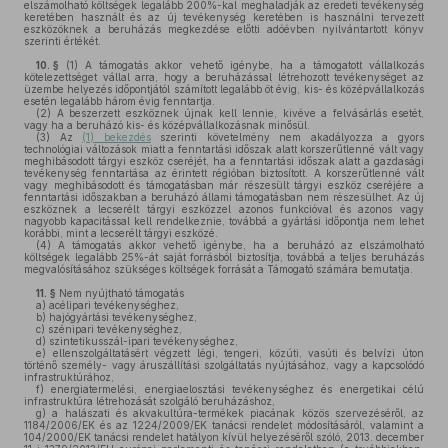
elszámolható költségek legalább 200%-kal meghaladják az eredeti tevékenység
keretében használt és az új tevékenység keretében is használni tervezett
eszközöknek a beruházás megkezdése előtti adóévben nyilvántartott könyv
szerinti értékét.
10. §
(1)
A támogatás akkor vehető igénybe, ha a támogatott vállalkozás
kötelezettséget vállal arra, hogy a beruházással létrehozott tevékenységet az
üzembe helyezés időpontjától számított legalább öt évig, kis- és középvállalkozás
esetén legalább három évig fenntartja.
(2)
A beszerzett eszköznek újnak kell lennie, kivéve a felvásárlás esetét,
vagy ha a beruházó kis- és középvállalkozásnak minősül.
(3)
Az
(1) bekezdés
szerinti követelmény nem akadályozza a gyors
technológiai változások miatt a fenntartási időszak alatt korszerűtlenné vált vagy
meghibásodott tárgyi eszköz cseréjét, ha a fenntartási időszak alatt a gazdasági
tevékenység fenntartása az érintett régióban biztosított. A korszerűtlenné vált
vagy meghibásodott és támogatásban már részesült tárgyi eszköz cseréjére a
fenntartási időszakban a beruházó állami támogatásban nem részesülhet. Az új
eszköznek a lecserélt tárgyi eszközzel azonos funkcióval és azonos vagy
nagyobb kapacitással kell rendelkeznie, továbbá a gyártási időpontja nem lehet
korábbi, mint a lecserélt tárgyi eszközé.
(4)
A támogatás akkor vehető igénybe, ha a beruházó az elszámolható
költségek legalább 25%-át saját forrásból biztosítja, továbbá a teljes beruházás
megvalósításához szükséges költségek forrását a Támogató számára bemutatja.
11. §
Nem nyújtható támogatás
a)
acélipari tevékenységhez,
b)
hajógyártási tevékenységhez,
c)
szénipari tevékenységhez,
d)
szintetikusszál-ipari tevékenységhez,
e)
ellenszolgáltatásért végzett légi, tengeri, közúti, vasúti és belvízi úton
történő személy- vagy áruszállítási szolgáltatás nyújtásához, vagy a kapcsolódó
infrastruktúrához,
f)
energiatermelési, energiaelosztási tevékenységhez és energetikai célú
infrastruktúra létrehozását szolgáló beruházáshoz,
g)
a halászati és akvakultúra-termékek piacának közös szervezéséről, az
1184/2006/EK és az 1224/2009/EK tanácsi rendelet módosításáról, valamint a
104/2000/EK tanácsi rendelet hatályon kívül helyezéséről szóló, 2013. december