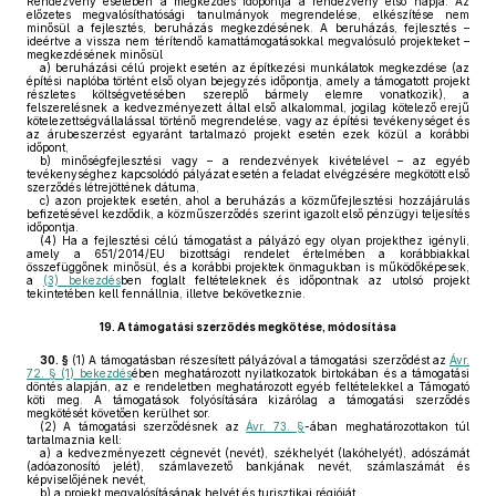
Rendezvény esetében a megkezdés időpontja a rendezvény első napja. Az
előzetes megvalósíthatósági tanulmányok megrendelése, elkészítése nem
minősül a fejlesztés, beruházás megkezdésének. A beruházás, fejlesztés –
ideértve a vissza nem térítendő kamattámogatásokkal megvalósuló projekteket –
megkezdésének minősül
a)
beruházási célú projekt esetén az építkezési munkálatok megkezdése (az
építési naplóba történt első olyan bejegyzés időpontja, amely a támogatott projekt
részletes költségvetésében szereplő bármely elemre vonatkozik), a
felszerelésnek a kedvezményezett által első alkalommal, jogilag kötelező erejű
kötelezettségvállalással történő megrendelése, vagy az építési tevékenységet és
az árubeszerzést egyaránt tartalmazó projekt esetén ezek közül a korábbi
időpont,
b)
minőségfejlesztési vagy – a rendezvények kivételével – az egyéb
tevékenységhez kapcsolódó pályázat esetén a feladat elvégzésére megkötött első
szerződés létrejöttének dátuma,
c)
azon projektek esetén, ahol a beruházás a közműfejlesztési hozzájárulás
befizetésével kezdődik, a közműszerződés szerint igazolt első pénzügyi teljesítés
időpontja.
(4)
Ha a fejlesztési célú támogatást a pályázó egy olyan projekthez igényli,
amely a 651/2014/EU bizottsági rendelet értelmében a korábbiakkal
összefüggőnek minősül, és a korábbi projektek önmagukban is működőképesek,
a
(3) bekezdés
ben foglalt feltételeknek és időpontnak az utolsó projekt
tekintetében kell fennállnia, illetve bekövetkeznie.
19.
A támogatási szerződés megkötése, módosítása
30. §
(1)
A támogatásban részesített pályázóval a támogatási szerződést az
Ávr.
72. § (1) bekezdés
ében meghatározott nyilatkozatok birtokában és a támogatási
döntés alapján, az e rendeletben meghatározott egyéb feltételekkel a Támogató
köti meg. A támogatások folyósítására kizárólag a támogatási szerződés
megkötését követően kerülhet sor.
(2)
A támogatási szerződésnek az
Ávr. 73. §
-ában meghatározottakon túl
tartalmaznia kell:
a)
a kedvezményezett cégnevét (nevét), székhelyét (lakóhelyét), adószámát
(adóazonosító jelét), számlavezető bankjának nevét, számlaszámát és
képviselőjének nevét,
b)
a projekt megvalósításának helyét és turisztikai régióját,