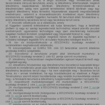
16.
induló beruházás:
az a tárgyi eszközök vagy immateriális javak
beszerzésére irányuló beruházás, amely új létesítmény létrehozatalát, meglévő
létesítmény kapacitásának bővítését, létesítmény termékkínálatának a
létesítményben addig nem gyártott termékekkel történő bővítését vagy egy
meglévő létesítmény teljes termelési folyamatának alapvető megváltoztatását
eredményezi, valamint a részesedésszerzés kivételével olyan létesítmény
eszközeinek az eladótól független harmadik fél beruházó általi felvásárlása is,
amely létesítmény bezárásra került vagy bezárásra került volna,
17.
innovatív vállalkozás:
az a vállalkozás, amely
a)
független szakértő értékelésével alá tudja támasztani, hogy a belátható
jövőben új vagy az iparági legmodernebb technikához képest jelentős javulást
eredményező, ugyanakkor technológiai vagy ipari sikertelenség kockázatát
magában hordozó terméket, szolgáltatást vagy folyamatot fejleszt ki, vagy
b)
esetén a támogatás nyújtását megelőző három év legalább egyikében a
működési költségek legalább 10%-át kutatás-fejlesztési költségek teszik ki,
18.
kis- és középvállalkozás:
a 651/2014/EU bizottsági rendelet I.
mellékletében meghatározott vállalkozás,
19.
közszolgáltatás:
az EUMSz 106. cikk (2) bekezdése szerinti általános
gazdasági érdekű szolgáltatás,
20.
közvetlenül a beruházási projekt által létrehozott munkahely:
a
651/2014/EU bizottsági rendelet 2. cikk 62. pontja szerinti munkahely,
21.
létesítmény:
funkcionálisan megbonthatatlan egészet képező termelő vagy
szolgáltató egység,
22.
létesítmény felvásárlása:
egy létesítményhez közvetlenül kapcsolódó tárgyi
eszközök és immateriális javak piaci feltételek mellett történő megvásárlása, ha a
létesítmény bezárásra került vagy – ha nem vásárolják meg – bezárásra került
volna, és – annak kivételével, ha egy kisvállalkozást az eladónak a Polgári
Törvénykönyv szerinti közeli hozzátartozója vagy korábbi munkavállalója vásárol
meg – a felvásárló beruházó a létesítmény tulajdonosától független harmadik fél,
23.
megváltozott munkaképességgel élő munkavállaló:
a 651/2014/EU
bizottsági rendelet 2. cikk
3. pont
ja szerinti munkavállaló,
24.
mezőgazdasági termék:
a 651/2014/EU bizottsági rendelet 2. cikk
11. pont
ja
szerinti termék,
25.
mezőgazdasági termék feldolgozása:
a 651/2014/EU bizottsági rendelet 2.
cikk
10. pont
ja szerinti tevékenység,
26.
mezőgazdasági termék forgalmazása:
a 651/2014/EU bizottsági rendelet 2.
cikk
8. pont
ja szerinti tevékenység,
27.
nagyberuházás:
az az induló beruházás vagy új gazdasági tevékenység