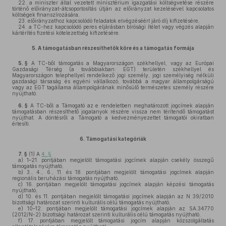
22.
a miniszter által vezetett minisztérium igazgatási költségvetése részére
történő előirányzat-átcsoportosítás útján az előirányzat kezelésével kapcsolatos
költségek finanszírozására,
23.
előirányzathoz kapcsolódó feladatok elvégzéséért járó díj kifizetésére,
24.
a TC-hez kapcsolódó peres eljárásban bírósági ítélet vagy végzés alapján
kártérítés fizetési kötelezettség kifizetésére.
5.
A támogatásban részesíthetők köre és a támogatás formája
5. §
A TC-ből támogatás a Magyarországon székhellyel, vagy az Európai
Gazdasági Térség (a továbbiakban: EGT) területén székhellyel és
Magyarországon telephellyel rendelkező jogi személy, jogi személyiség nélküli
gazdasági társaság és egyéni vállalkozó, továbbá a magyar állampolgárságú
vagy az EGT tagállama állampolgárának minősülő természetes személy részére
nyújtható.
6. §
A TC-ből a Támogató az e rendeletben meghatározott jogcímek alapján
támogatásban részesíthető jogalanyok részére vissza nem térítendő támogatást
nyújthat. A döntésről a Támogató a kedvezményezettet támogatói okiratban
értesíti.
6.
Támogatási kategóriák
7. §
(1)
A
4. §
a)
1–21. pontjában megjelölt támogatási jogcímek alapján csekély összegű
támogatás nyújtható,
b)
3., 4., 6., 11. és 18. pontjában megjelölt támogatási jogcímek alapján
regionális beruházási támogatás nyújtható,
c)
16. pontjában megjelölt támogatási jogcímek alapján képzési támogatás
nyújtható,
d)
10. és 11. pontjában megjelölt támogatási jogcímek alapján az N 39/2010
bizottsági határozat szerinti kulturális célú támogatás nyújtható,
e)
10–12. pontjában megjelölt támogatási jogcímek alapján az SA.34770
(2012/N-2) bizottsági határozat szerinti kulturális célú támogatás nyújtható,
f)
17. pontjában megjelölt támogatási jogcím alapján közszolgáltatás