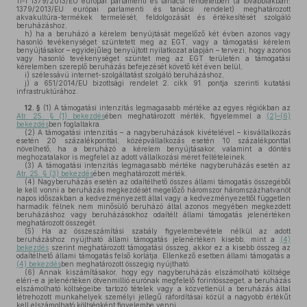
11-i 1379/2013/EU európai parlamenti és tanácsi rendeletben (a továbbiakban:
1379/2013/EU európai parlamenti és tanácsi rendelet) meghatározott
akvakultúra-termékek termelését, feldolgozását és értékesítését szolgáló
beruházáshoz,
h)
ha a beruházó a kérelem benyújtását megelőző két évben azonos vagy
hasonló tevékenységet szüntetett meg az EGT, vagy a támogatási kérelem
benyújtásakor – egyidejűleg benyújtott nyilatkozat alapján – tervezi, hogy azonos
vagy hasonló tevékenységet szüntet meg az EGT területén a támogatási
kérelemben szereplő beruházás befejezését követő két éven belül,
i)
szélessávú internet-szolgáltatást szolgáló beruházáshoz,
j)
a 651/2014/EU bizottsági rendelet 2. cikk 91. pontja szerinti kutatási
infrastruktúrához.
12. §
(1)
A támogatási intenzitás legmagasabb mértéke az egyes régiókban az
Atr. 25. § (1) bekezdés
ében meghatározott mérték, figyelemmel a
(2)–(6)
bekezdés
ben foglaltakra.
(2)
A támogatási intenzitás – a nagyberuházások kivételével – kisvállalkozás
esetén 20 százalékponttal, középvállalkozás esetén 10 százalékponttal
növelhető, ha a beruházó a kérelem benyújtásakor, valamint a döntés
meghozatalakor is megfelel az adott vállalkozási méret feltételeinek.
(3)
A támogatási intenzitás legmagasabb mértéke nagyberuházás esetén az
Atr. 25. § (3) bekezdés
ében meghatározott mérték.
(4)
Nagyberuházás esetén az odaítélhető összes állami támogatás összegéből
le kell vonni a beruházás megkezdését megelőző háromszor háromszázhatvanöt
napos időszakban a kedvezményezett által vagy a kedvezményezettől független
harmadik félnek nem minősülő beruházó által azonos megyében megkezdett
beruházáshoz vagy beruházásokhoz odaítélt állami támogatás jelenértéken
meghatározott összegét.
(5)
Ha az összeszámítási szabály figyelembevétele nélkül az adott
beruházáshoz nyújtható állami támogatás jelenértéken kisebb, mint a
(4)
bekezdés
szerint meghatározott támogatási összeg, akkor ez a kisebb összeg az
odaítélhető állami támogatás felső korlátja. Ellenkező esetben állami támogatás a
(4) bekezdés
ben meghatározott összegig nyújtható.
(6)
Annak kiszámításakor, hogy egy nagyberuházás elszámolható költsége
eléri-e a jelenértéken ötvenmillió eurónak megfelelő forintösszeget, a beruházás
elszámolható költségeibe tartozó tételek vagy a közvetlenül a beruházás által
létrehozott munkahelyek személyi jellegű ráfordításai közül a nagyobb értékűt
kell elszámolható költségként figyelembe venni.