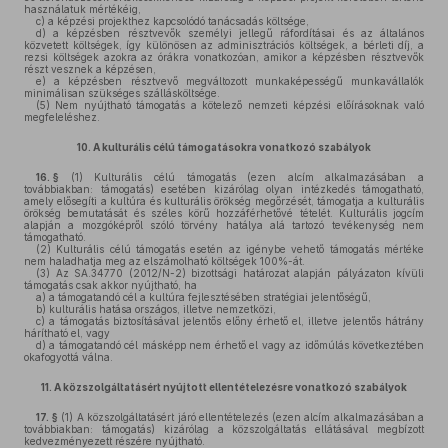
használatuk mértékéig,
c)
a képzési projekthez kapcsolódó tanácsadás költsége,
d)
a képzésben résztvevők személyi jellegű ráfordításai és az általános
közvetett költségek, így különösen az adminisztrációs költségek, a bérleti díj, a
rezsi költségek azokra az órákra vonatkozóan, amikor a képzésben résztvevők
részt vesznek a képzésen,
e)
a képzésben résztvevő megváltozott munkaképességű munkavállalók
minimálisan szükséges szállásköltsége.
(5)
Nem nyújtható támogatás a kötelező nemzeti képzési előírásoknak való
megfeleléshez.
10.
A kulturális célú támogatásokra vonatkozó szabályok
16. §
(1)
Kulturális célú támogatás (ezen alcím alkalmazásában a
továbbiakban: támogatás) esetében kizárólag olyan intézkedés támogatható,
amely elősegíti a kultúra és kulturális örökség megőrzését, támogatja a kulturális
örökség bemutatását és széles körű hozzáférhetővé tételét. Kulturális jogcím
alapján a mozgóképről szóló törvény hatálya alá tartozó tevékenység nem
támogatható.
(2)
Kulturális célú támogatás esetén az igénybe vehető támogatás mértéke
nem haladhatja meg az elszámolható költségek 100%-át.
(3)
Az SA.34770 (2012/N-2) bizottsági határozat alapján pályázaton kívüli
támogatás csak akkor nyújtható, ha
a)
a támogatandó cél a kultúra fejlesztésében stratégiai jelentőségű,
b)
kulturális hatása országos, illetve nemzetközi,
c)
a támogatás biztosításával jelentős előny érhető el, illetve jelentős hátrány
hárítható el, vagy
d)
a támogatandó cél másképp nem érhető el vagy az időmúlás következtében
okafogyottá válna.
11.
A közszolgáltatásért nyújtott ellentételezésre vonatkozó szabályok
17. §
(1)
A közszolgáltatásért járó ellentételezés (ezen alcím alkalmazásában a
továbbiakban: támogatás) kizárólag a közszolgáltatás ellátásával megbízott
kedvezményezett részére nyújtható.