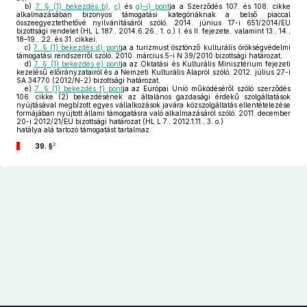
b)
7. § (1) bekezdés b)
,
c)
és
g)–i) pont
ja a Szerződés 107. és 108. cikke
alkalmazásában bizonyos támogatási kategóriáknak a belső piaccal
összeegyeztethetővé nyilvánításáról szóló, 2014. június 17-i 651/2014/EU
bizottsági rendelet (HL L 187., 2014.6.26., 1. o.) I. és II. fejezete, valamint 13., 14.,
18–19., 22. és 31. cikkei,
c)
7. § (1) bekezdés d) pont
ja a turizmust ösztönző kulturális örökségvédelmi
támogatási rendszerről szóló, 2010. március 5-i N 39/2010 bizottsági határozat,
d)
7. § (1) bekezdés e) pont
ja az Oktatási és Kulturális Minisztérium fejezeti
kezelésű előirányzatairól és a Nemzeti Kulturális Alapról szóló, 2012. július 27-i
SA.34770 (2012/N-2) bizottsági határozat,
e)
7. § (1) bekezdés f) pont
ja az Európai Unió működéséről szóló szerződés
106. cikke (2) bekezdésének az általános gazdasági érdekű szolgáltatások
nyújtásával megbízott egyes vállalkozások javára közszolgáltatás ellentételezése
formájában nyújtott állami támogatásra való alkalmazásáról szóló, 2011. december
20-i 2012/21/EU bizottsági határozat (HL L 7., 2012.1.11., 3. o.)
hatálya alá tartozó támogatást tartalmaz.
2
39. §