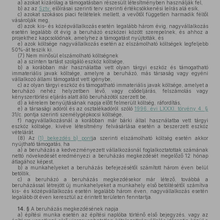
a)
azokat kizárólag a támogatásban részesült létesítményben használják fel,
b)
az az
Sztv.
előírásai szerinti terv szerinti értékcsökkenési leírás alá esik,
c)
azokat szokásos piaci feltételek mellett, a vevőtől független harmadik féltől
vásárolják meg,
d)
azok kis- és középvállalkozás esetén legalább három évig, nagyvállalkozás
esetén legalább öt évig a beruházó eszközei között szerepelnek, és ahhoz a
projekthez kapcsolódnak, amelyhez a támogatást nyújtották, és
e)
azok költsége nagyvállalkozás esetén az elszámolható költségek legfeljebb
50%-át teszik ki.
(7)
Nem minősül elszámolható költségnek
a)
a szinten tartást szolgáló eszköz költsége,
b)
a korábban már használatba vett olyan tárgyi eszköz és támogatható
immateriális javak költsége, amelyre a beruházó, más társaság vagy egyéni
vállalkozó állami támogatást vett igénybe,
c)
az olyan tárgyi eszköz és támogatható immateriális javak költsége, amelyet a
beruházó nehéz helyzetben lévő, vagy csődeljárás, felszámolás vagy
kényszertörlési eljárás alatt álló beruházótól szerzett be,
d)
a kérelem benyújtásának napja előtt felmerült költség, ráfordítás,
e)
a társasági adóról és az osztalékadóról szóló
1996. évi LXXXI. törvény 4. §
31/c. pontja szerinti személygépkocsi költsége,
f)
nagyvállalkozásnál a korábban már bárki által használatba vett tárgyi
eszköz költsége, kivéve létesítmény felvásárlása esetén a beszerzett eszköz
vételárát.
(8)
Az
(1) bekezdés b) pont
ja szerinti elszámolható költség esetén akkor
nyújtható támogatás, ha
a)
a beruházás a kedvezményezett vállalkozásnál foglalkoztatottak számának
nettó növekedését eredményezi a beruházás megkezdését megelőző 12 hónap
átlagához képest,
b)
a munkahelyeket a beruházás befejezésétől számított három éven belül
betöltik,
c)
a beruházó a beruházás megkezdésekor már létező, továbbá a
beruházással létrejött új munkahelyeket a munkahely első betöltésétől számítva
kis- és középvállalkozás esetén legalább három éven, nagyvállalkozás esetén
legalább öt éven keresztül az érintett területen fenntartja.
14. §
A beruházás megkezdésének napja
a)
építési munka esetén az építési naplóba történő első bejegyzés, vagy az