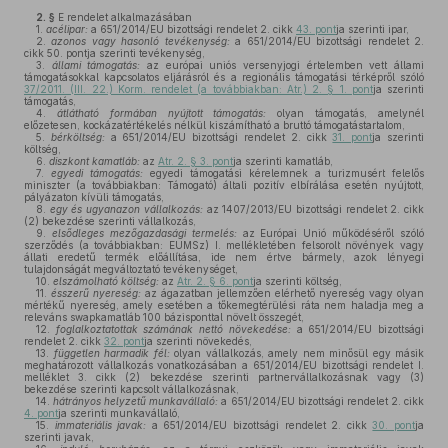
2. §
E rendelet alkalmazásában
1.
acélipar:
a 651/2014/EU bizottsági rendelet 2. cikk
43. pont
ja szerinti ipar,
2.
azonos vagy hasonló tevékenység:
a 651/2014/EU bizottsági rendelet 2.
cikk 50. pontja szerinti tevékenység,
3.
állami támogatás:
az európai uniós versenyjogi értelemben vett állami
támogatásokkal kapcsolatos eljárásról és a regionális támogatási térképről szóló
37/2011. (III. 22.) Korm. rendelet (a továbbiakban: Atr.) 2. § 1. pont
ja szerinti
támogatás,
4.
átlátható formában nyújtott támogatás:
olyan támogatás, amelynél
előzetesen, kockázatértékelés nélkül kiszámítható a bruttó támogatástartalom,
5.
bérköltség:
a 651/2014/EU bizottsági rendelet 2. cikk
31. pont
ja szerinti
költség,
6.
diszkont kamatláb:
az
Atr. 2. § 3. pont
ja szerinti kamatláb,
7.
egyedi támogatás:
egyedi támogatási kérelemnek a turizmusért felelős
miniszter (a továbbiakban: Támogató) általi pozitív elbírálása esetén nyújtott,
pályázaton kívüli támogatás,
8.
egy és ugyanazon vállalkozás:
az 1407/2013/EU bizottsági rendelet 2. cikk
(2) bekezdése szerinti vállalkozás,
9.
elsődleges mezőgazdasági termelés:
az Európai Unió működéséről szóló
szerződés (a továbbiakban: EUMSz) I. mellékletében felsorolt növények vagy
állati eredetű termék előállítása, ide nem értve bármely, azok lényegi
tulajdonságát megváltoztató tevékenységet,
10.
elszámolható költség:
az
Atr. 2. § 6. pont
ja szerinti költség,
11.
ésszerű nyereség:
az ágazatban jellemzően elérhető nyereség vagy olyan
mértékű nyereség, amely esetében a tőkemegtérülési ráta nem haladja meg a
releváns swapkamatláb 100 bázisponttal növelt összegét,
12.
foglalkoztatottak számának nettó növekedése:
a 651/2014/EU bizottsági
rendelet 2. cikk
32. pont
ja szerinti növekedés,
13.
független harmadik fél:
olyan vállalkozás, amely nem minősül egy másik
meghatározott vállalkozás vonatkozásában a 651/2014/EU bizottsági rendelet I.
melléklet 3. cikk (2) bekezdése szerinti partnervállalkozásnak vagy (3)
bekezdése szerinti kapcsolt vállalkozásnak,
14.
hátrányos helyzetű munkavállaló:
a 651/2014/EU bizottsági rendelet 2. cikk
4. pont
ja szerinti munkavállaló,
15.
immateriális javak:
a 651/2014/EU bizottsági rendelet 2. cikk
30. pont
ja
szerinti javak,