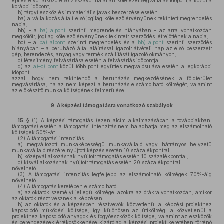
építésre vonatkozó első visszavonhatatlan kötelezettségvállalás időpontja közül a
korábbi időpont,
b)
tárgyi eszköz és immateriális javak beszerzése esetén
ba)
a vállalkozás általi első jogilag kötelező érvényűnek tekintett megrendelés
napja,
bb)
– a
ba) alpont
szerinti megrendelés hiányában – az arra vonatkozóan
megkötött, jogilag kötelező érvényűnek tekintett szerződés létrejöttének a napja,
bc)
– a
ba) alpont
szerinti megrendelés és a
bb) alpont
szerinti szerződés
hiányában – a beruházó által aláírással igazolt átvételi nap az első beszerzett
gép, berendezés, anyag vagy termék szállítását igazoló okmányon,
c)
létesítmény felvásárlása esetén a felvásárlás időpontja,
d)
az
a)–c) pont
közül több pont együttes megvalósulása esetén a legkorábbi
időpont
azzal, hogy nem tekintendő a beruházás megkezdésének a földterület
megvásárlása, ha az nem képezi a beruházás elszámolható költségét, valamint
az előkészítő munka költségének felmerülése.
9.
A képzési támogatásra vonatkozó szabályok
15. §
(1)
A képzési támogatás (ezen alcím alkalmazásában a továbbiakban:
támogatás) esetén a támogatási intenzitás nem haladhatja meg az elszámolható
költségek 50%-át.
(2)
A támogatási intenzitás
a)
megváltozott munkaképességű munkavállaló vagy hátrányos helyzetű
munkavállaló részére nyújtott képzés esetén 10 százalékponttal,
b)
középvállalkozásnak nyújtott támogatás esetén 10 százalékponttal,
c)
kisvállalkozásnak nyújtott támogatás esetén 20 százalékponttal
növelhető.
(3)
A támogatási intenzitás legfeljebb az elszámolható költségek 70%-áig
növelhető.
(4)
A támogatás keretében elszámolható
a)
az oktatók személyi jellegű költsége, azokra az órákra vonatkozóan, amikor
az oktatók részt vesznek a képzésen,
b)
az oktatók és a képzésben résztvevők közvetlenül a képzési projekthez
kapcsolódó működési költsége, így különösen az útiköltség, a közvetlenül a
projekthez kapcsolódó anyagok és fogyóeszközök költsége, valamint az eszközök
és berendezések értékcsökkenése kizárólag a képzési projekt keretében történő