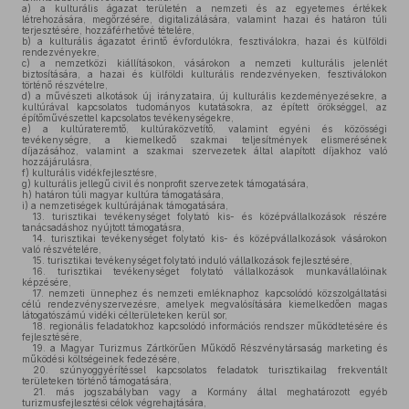
a)
a kulturális ágazat területén a nemzeti és az egyetemes értékek
létrehozására, megőrzésére, digitalizálására, valamint hazai és határon túli
terjesztésére, hozzáférhetővé tételére,
b)
a kulturális ágazatot érintő évfordulókra, fesztiválokra, hazai és külföldi
rendezvényekre,
c)
a nemzetközi kiállításokon, vásárokon a nemzeti kulturális jelenlét
biztosítására, a hazai és külföldi kulturális rendezvényeken, fesztiválokon
történő részvételre,
d)
a művészeti alkotások új irányzataira, új kulturális kezdeményezésekre, a
kultúrával kapcsolatos tudományos kutatásokra, az épített örökséggel, az
építőművészettel kapcsolatos tevékenységekre,
e)
a kultúrateremtő, kultúraközvetítő, valamint egyéni és közösségi
tevékenységre, a kiemelkedő szakmai teljesítmények elismerésének
díjazásához, valamint a szakmai szervezetek által alapított díjakhoz való
hozzájárulásra,
f)
kulturális vidékfejlesztésre,
g)
kulturális jellegű civil és nonprofit szervezetek támogatására,
h)
határon túli magyar kultúra támogatására,
i)
a nemzetiségek kultúrájának támogatására,
13.
turisztikai tevékenységet folytató kis- és középvállalkozások részére
tanácsadáshoz nyújtott támogatásra,
14.
turisztikai tevékenységet folytató kis- és középvállalkozások vásárokon
való részvételére,
15.
turisztikai tevékenységet folytató induló vállalkozások fejlesztésére,
16.
turisztikai tevékenységet folytató vállalkozások munkavállalóinak
képzésére,
17.
nemzeti ünnephez és nemzeti emléknaphoz kapcsolódó közszolgáltatási
célú rendezvényszervezésre, amelyek megvalósítására kiemelkedően magas
látogatószámú vidéki célterületeken kerül sor,
18.
regionális feladatokhoz kapcsolódó információs rendszer működtetésére és
fejlesztésére,
19.
a Magyar Turizmus Zártkörűen Működő Részvénytársaság marketing és
működési költségeinek fedezésére,
20.
szúnyoggyérítéssel kapcsolatos feladatok turisztikailag frekventált
területeken történő támogatására,
21.
más jogszabályban vagy a Kormány által meghatározott egyéb
turizmusfejlesztési célok végrehajtására,