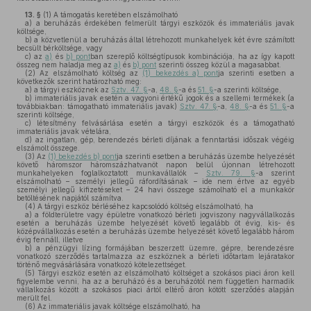
13. §
(1)
A támogatás keretében elszámolható
a)
a beruházás érdekében felmerült tárgyi eszközök és immateriális javak
költsége,
b)
a közvetlenül a beruházás által létrehozott munkahelyek két évre számított
becsült bérköltsége, vagy
c)
az
a)
és
b) pont
ban szereplő költségtípusok kombinációja, ha az így kapott
összeg nem haladja meg az
a)
és
b) pont
szerinti összeg közül a magasabbat.
(2)
Az elszámolható költség az
(1) bekezdés a) pont
ja szerinti esetben a
következők szerint határozható meg:
a)
a tárgyi eszköznek az
Sztv. 47. §
-a,
48. §
-a és
51. §
-a szerinti költsége,
b)
immateriális javak esetén a vagyoni értékű jogok és a szellemi termékek (a
továbbiakban: támogatható immateriális javak)
Sztv. 47. §
-a,
48. §
-a és
51. §
-a
szerinti költsége,
c)
létesítmény felvásárlása esetén a tárgyi eszközök és a támogatható
immateriális javak vételára,
d)
az ingatlan, gép, berendezés bérleti díjának a fenntartási időszak végéig
elszámolt összege.
(3)
Az
(1) bekezdés b) pont
ja szerinti esetben a beruházás üzembe helyezését
követő háromszor háromszázhatvanöt napon belül újonnan létrehozott
munkahelyeken foglalkoztatott munkavállalók –
Sztv. 79. §
-a szerint
elszámolható – személyi jellegű ráfordításának – ide nem értve az egyéb
személyi jellegű kifizetéseket – 24 havi összege számolható el a munkakör
betöltésének napjától számítva.
(4)
A tárgyi eszköz bérléséhez kapcsolódó költség elszámolható, ha
a)
a földterületre vagy épületre vonatkozó bérleti jogviszony nagyvállalkozás
esetén a beruházás üzembe helyezését követő legalább öt évig, kis- és
középvállalkozás esetén a beruházás üzembe helyezését követő legalább három
évig fennáll, illetve
b)
a pénzügyi lízing formájában beszerzett üzemre, gépre, berendezésre
vonatkozó szerződés tartalmazza az eszköznek a bérleti időtartam lejáratakor
történő megvásárlására vonatkozó kötelezettséget.
(5)
Tárgyi eszköz esetén az elszámolható költséget a szokásos piaci áron kell
figyelembe venni, ha az a beruházó és a beruházótól nem független harmadik
vállalkozás között a szokásos piaci ártól eltérő áron kötött szerződés alapján
merült fel.
(6)
Az immateriális javak költsége elszámolható, ha