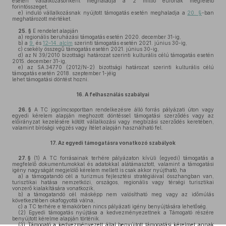
esetén vállalkozásonként meghaladja a 2 millió eurónak megfelelő
forintösszeget,
e)
induló vállalkozásnak nyújtott támogatás esetén meghaladja a
20. §
-ban
meghatározott mértéket.
25. §
E rendelet alapján
a)
regionális beruházási támogatás esetén 2020. december 31-ig,
b)
a
9.
és
12–14. alcím
szerinti támogatás esetén 2021. június 30-ig,
c)
csekély összegű támogatás esetén 2021. június 30-ig,
d)
az N 39/2010 bizottsági határozat szerinti kulturális célú támogatás esetén
2015. december 31-ig,
e)
az SA.34770 (2012/N-2) bizottsági határozat szerinti kulturális célú
támogatás esetén 2018. szeptember 1-jéig
lehet támogatási döntést hozni.
16.
A felhasználás szabályai
26. §
A TC jogcímcsoportban rendelkezésre álló forrás pályázati úton vagy
egyedi kérelem alapján meghozott döntéssel támogatási szerződés vagy az
előirányzat kezelésére kötött vállalkozási vagy megbízási szerződés keretében,
valamint bírósági végzés vagy ítélet alapján használható fel.
17.
Az egyedi támogatásra vonatkozó szabályok
27. §
(1)
A TC forrásainak terhére pályázaton kívüli (egyedi) támogatás a
megfelelő dokumentumokkal és adatokkal alátámasztott, valamint a támogatási
igény nagyságát megjelölő kérelem mellett is csak akkor nyújtható, ha
a)
a támogatandó cél a turizmus fejlesztési stratégiáival összhangban van,
turisztikai hatása nemzetközi, országos, regionális vagy térségi turisztikai
vonzerő kialakítására vonatkozik,
b)
a támogatandó cél másképp nem valósítható meg vagy az időmúlás
következtében okafogyottá válna,
c)
a TC terhére e témakörben nincs pályázati igény benyújtására lehetőség.
(2)
Egyedi támogatás nyújtása a kedvezményezettnek a Támogató részére
benyújtott kérelme alapján történik.
(3)
Támogató a kedvezményezett által benyújtott támogatási kérelmet annak