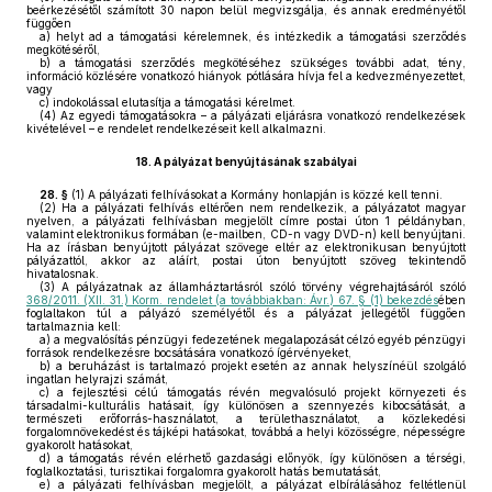
beérkezésétől számított 30 napon belül megvizsgálja, és annak eredményétől
függően
a)
helyt ad a támogatási kérelemnek, és intézkedik a támogatási szerződés
megkötéséről,
b)
a támogatási szerződés megkötéséhez szükséges további adat, tény,
információ közlésére vonatkozó hiányok pótlására hívja fel a kedvezményezettet,
vagy
c)
indokolással elutasítja a támogatási kérelmet.
(4)
Az egyedi támogatásokra – a pályázati eljárásra vonatkozó rendelkezések
kivételével – e rendelet rendelkezéseit kell alkalmazni.
18.
A pályázat benyújtásának szabályai
28. §
(1)
A pályázati felhívásokat a Kormány honlapján is közzé kell tenni.
(2)
Ha a pályázati felhívás eltérően nem rendelkezik, a pályázatot magyar
nyelven, a pályázati felhívásban megjelölt címre postai úton 1 példányban,
valamint elektronikus formában (e-mailben, CD-n vagy DVD-n) kell benyújtani.
Ha az írásban benyújtott pályázat szövege eltér az elektronikusan benyújtott
pályázattól, akkor az aláírt, postai úton benyújtott szöveg tekintendő
hivatalosnak.
(3)
A pályázatnak az államháztartásról szóló törvény végrehajtásáról szóló
368/2011. (XII. 31.) Korm. rendelet (a továbbiakban: Ávr.) 67. § (1) bekezdés
ében
foglaltakon túl a pályázó személyétől és a pályázat jellegétől függően
tartalmaznia kell:
a)
a megvalósítás pénzügyi fedezetének megalapozását célzó egyéb pénzügyi
források rendelkezésre bocsátására vonatkozó ígérvényeket,
b)
a beruházást is tartalmazó projekt esetén az annak helyszínéül szolgáló
ingatlan helyrajzi számát,
c)
a fejlesztési célú támogatás révén megvalósuló projekt környezeti és
társadalmi-kulturális hatásait, így különösen a szennyezés kibocsátását, a
természeti erőforrás-használatot, a területhasználatot, a közlekedési
forgalomnövekedést és tájképi hatásokat, továbbá a helyi közösségre, népességre
gyakorolt hatásokat,
d)
a támogatás révén elérhető gazdasági előnyök, így különösen a térségi,
foglalkoztatási, turisztikai forgalomra gyakorolt hatás bemutatását,
e)
a pályázati felhívásban megjelölt, a pályázat elbírálásához feltétlenül