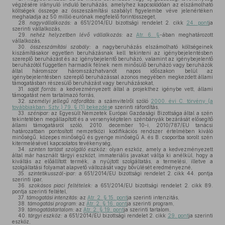
végzésére irányuló induló beruházás, amelyhez kapcsolódóan az elszámolható
költségek összege az összeszámítási szabályt figyelembe véve jelenértéken
meghaladja az 50 millió eurónak megfelelő forintösszeget,
28.
nagyvállalkozás:
a 651/2014/EU bizottsági rendelet 2. cikk
24. pont
ja
szerinti vállalkozás,
29.
nehéz helyzetben lévő vállalkozás:
az
Atr. 6. §
-ában meghatározott
vállalkozás,
30.
összeszámítási szabály:
a nagyberuházás elszámolható költségeinek
kiszámításakor egyetlen beruházásnak kell tekinteni az igénybejelentésben
szereplő beruházást és az igénybejelentő beruházó, valamint az igénybejelentő
beruházótól független harmadik félnek nem minősülő beruházó vagy beruházók
által háromszor háromszázhatvanöt napos időszakon belül az
igénybejelentésben szereplő beruházással azonos megyében megkezdett állami
támogatásban részesülő beruházást vagy beruházásokat,
31.
saját forrás:
a kedvezményezett által a projekthez igénybe vett, állami
támogatást nem tartalmazó forrás,
32.
személyi jellegű ráfordítás:
a számvitelről szóló
2000. évi C. törvény (a
továbbiakban: Sztv.) 79. § (1) bekezdés
e szerinti ráfordítás,
33.
szénipar:
az Egyesült Nemzetek Európai Gazdasági Bizottsága által a szén
tekintetében megállapított és a versenyképtelen szénbányák bezárását elősegítő
állami támogatásról szóló, 2010. december 10-i, 2010/787/EU tanácsi
határozatban pontosított nemzetközi kodifikációs rendszer értelmében kiváló
minőségű, közepes minőségű és gyenge minőségű A. és B. csoportba sorolt szén
kitermelésével kapcsolatos tevékenység,
34.
szinten tartást szolgáló eszköz:
olyan eszköz, amely a kedvezményezett
által már használt tárgyi eszközt, immateriális javakat váltja ki anélkül, hogy a
kiváltás az előállított termék, a nyújtott szolgáltatás, a termelési, illetve a
szolgáltatási folyamat alapvető változását vagy bővülését eredményezné,
35.
szintetikusszál-ipar:
a 651/2014/EU bizottsági rendelet 2. cikk 44. pontja
szerinti ipar,
36.
szokásos piaci feltételek:
a 651/2014/EU bizottsági rendelet 2. cikk 89.
pontja szerinti feltétel,
37.
támogatási intenzitás:
az
Atr. 2. § 15. pont
ja szerinti intenzitás,
38.
támogatási program:
az
Atr. 2. § 16. pont
ja szerinti program,
39.
támogatástartalom:
az
Atr. 2. § 19. pont
ja szerinti tartalom,
40.
tárgyi eszköz:
a 651/2014/EU bizottsági rendelet 2. cikk
29. pont
ja szerinti
eszköz,