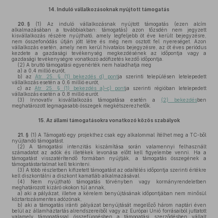
14.
Induló vállalkozásoknak nyújtott támogatás
20. §
(1)
Az induló vállalkozásnak nyújtott támogatás (ezen alcím
alkalmazásában a továbbiakban: támogatás) azon tőzsdén nem jegyzett
kisvállalkozás részére nyújtható, amely legfeljebb öt éve került bejegyzésre,
nem összefonódás útján jött létre és még nem osztott fel nyereséget. Azon
vállalkozás esetén, amely nem kerül hivatalos bejegyzésre, az öt éves periódus
kezdete a gazdasági tevékenység megkezdésének az időpontja vagy a
gazdasági tevékenységre vonatkozó adófizetés kezdő időpontja.
(2)
A bruttó támogatási egyenérték nem haladhatja meg
a)
a 0,4 millió eurót,
b)
az
Atr. 25. § (1) bekezdés d) pont
ja szerinti településen letelepedett
vállalkozás esetén a 0,6 millió eurót,
c)
az
Atr. 25. § (1) bekezdés a)–c) pont
ja szerinti régióban letelepedett
vállalkozás esetén a 0,8 millió eurót.
(3)
Innovatív kisvállalkozás támogatása esetén a
(2) bekezdés
ben
meghatározott legmagasabb összegek megkétszerezhetők.
15.
Az állami támogatásokra vonatkozó közös szabályok
21. §
(1)
A Támogató egy projekthez csak egy alkalommal ítélhet meg a TC-ből
nyújtandó támogatást.
(2)
A támogatási intenzitás kiszámítása során valamennyi felhasznált
számadatot az adók és illetékek levonása előtt kell figyelembe venni. Ha a
támogatást visszatérítendő formában nyújtják, a támogatás összegének a
támogatástartalmat kell tekinteni.
(3)
A több részletben kifizetett támogatást az odaítélés időpontja szerinti értékre
kell diszkontálni a diszkont kamatláb alkalmazásával.
(4)
Nem nyújtható támogatás törvényben vagy kormányrendeletben
meghatározott kizáró okokon túl annak,
a)
aki a pályázat, illetve a kérelem benyújtásának időpontjában nem minősül
köztartozásmentes adózónak,
b)
aki a támogatás iránti pályázat benyújtását megelőző három naptári éven
belül az államháztartás alrendszereiből vagy az Európai Unió forrásaiból juttatott
valamely támogatással összefüggésben a támogatási szerződésben vállalt