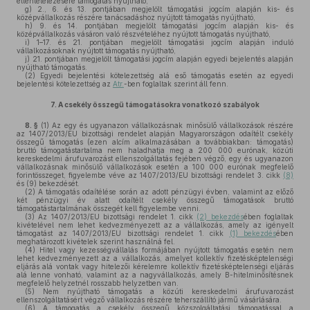
ellentételezésére támogatás nyújtható,
g)
2., 6. és 13. pontjában megjelölt támogatási jogcím alapján kis- és
középvállalkozás részére tanácsadáshoz nyújtott támogatás nyújtható,
h)
9. és 14. pontjában megjelölt támogatási jogcím alapján kis- és
középvállalkozás vásáron való részvételéhez nyújtott támogatás nyújtható,
i)
1–17. és 21. pontjában megjelölt támogatási jogcím alapján induló
vállalkozásoknak nyújtott támogatás nyújtható,
j)
21. pontjában megjelölt támogatási jogcím alapján egyedi bejelentés alapján
nyújtható támogatás.
(2)
Egyedi bejelentési kötelezettség alá eső támogatás esetén az egyedi
bejelentési kötelezettség az
Atr.
-ben foglaltak szerint áll fenn.
7.
A csekély összegű támogatásokra vonatkozó szabályok
8. §
(1)
Az egy és ugyanazon vállalkozásnak minősülő vállalkozások részére
az 1407/2013/EU bizottsági rendelet alapján Magyarországon odaítélt csekély
összegű támogatás (ezen alcím alkalmazásában a továbbiakban: támogatás)
bruttó támogatástartalma nem haladhatja meg a 200 000 eurónak, közúti
kereskedelmi árufuvarozást ellenszolgáltatás fejében végző, egy és ugyanazon
vállalkozásnak minősülő vállalkozások esetén a 100 000 eurónak megfelelő
forintösszeget, figyelembe véve az 1407/2013/EU bizottsági rendelet 3. cikk
(8)
és (9) bekezdését.
(2)
A támogatás odaítélése során az adott pénzügyi évben, valamint az előző
két pénzügyi év alatt odaítélt csekély összegű támogatások bruttó
támogatástartalmának összegét kell figyelembe venni.
(3)
Az 1407/2013/EU bizottsági rendelet 1. cikk
(2) bekezdés
ében foglaltak
kivételével nem lehet kedvezményezett az a vállalkozás, amely az igényelt
támogatást az 1407/2013/EU bizottsági rendelet 1. cikk
(1) bekezdés
ében
meghatározott kivételek szerint használná fel.
(4)
Hitel vagy kezességvállalás formájában nyújtott támogatás esetén nem
lehet kedvezményezett az a vállalkozás, amelyet kollektív fizetésképtelenségi
eljárás alá vontak vagy hitelezői kérelemre kollektív fizetésképtelenségi eljárás
alá lenne vonható, valamint az a nagyvállalkozás, amely B-hitelminősítésnek
megfelelő helyzetnél rosszabb helyzetben van.
(5)
Nem nyújtható támogatás a közúti kereskedelmi árufuvarozást
ellenszolgáltatásért végző vállalkozás részére teherszállító jármű vásárlására.
(6)
A támogatás a csekély összegű közszolgáltatási támogatással a