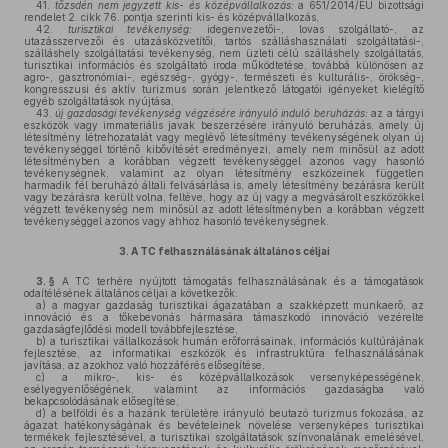
41.
tőzsdén nem jegyzett kis- és középvállalkozás:
a 651/2014/EU bizottsági
rendelet 2. cikk 76. pontja szerinti kis- és középvállalkozás,
42.
turisztikai tevékenység:
idegenvezetői-, lovas szolgáltató-, az
utazásszervezői és utazásközvetítői, tartós szálláshasználati szolgáltatási-,
szálláshely szolgáltatási tevékenység, nem üzleti célú szálláshely szolgáltatás,
turisztikai információs és szolgáltató iroda működtetése, továbbá különösen az
agro-, gasztronómiai-, egészség-, gyógy-, természeti és kulturális-, örökség-,
kongresszusi és aktív turizmus során jelentkező látogatói igényeket kielégítő
egyéb szolgáltatások nyújtása,
43.
új gazdasági tevékenység végzésére irányuló induló beruházás:
az a tárgyi
eszközök vagy immateriális javak beszerzésére irányuló beruházás, amely új
létesítmény létrehozatalát vagy meglévő létesítmény tevékenységének olyan új
tevékenységgel történő kibővítését eredményezi, amely nem minősül az adott
létesítményben a korábban végzett tevékenységgel azonos vagy hasonló
tevékenységnek, valamint az olyan létesítmény eszközeinek független
harmadik fél beruházó általi felvásárlása is, amely létesítmény bezárásra került
vagy bezárásra került volna, feltéve, hogy az új vagy a megvásárolt eszközökkel
végzett tevékenység nem minősül az adott létesítményben a korábban végzett
tevékenységgel azonos vagy ahhoz hasonló tevékenységnek.
3.
A TC felhasználásának általános céljai
3. §
A TC terhére nyújtott támogatás felhasználásának és a támogatások
odaítélésének általános céljai a következők:
a)
a magyar gazdaság turisztikai ágazatában a szakképzett munkaerő, az
innováció és a tőkebevonás hármasára támaszkodó innováció vezérelte
gazdaságfejlődési modell továbbfejlesztése,
b)
a turisztikai vállalkozások humán erőforrásainak, információs kultúrájának
fejlesztése, az informatikai eszközök és infrastruktúra felhasználásának
javítása, az azokhoz való hozzáférés elősegítése,
c)
a mikro-, kis- és középvállalkozások versenyképességének,
esélyegyenlőségének, valamint az információs gazdaságba való
bekapcsolódásának elősegítése,
d)
a belföldi és a hazánk területére irányuló beutazó turizmus fokozása, az
ágazat hatékonyságának és bevételeinek növelése versenyképes turisztikai
termékek fejlesztésével, a turisztikai szolgáltatások színvonalának emelésével,