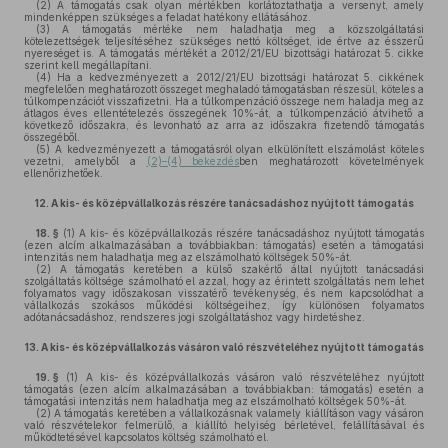
(2)
A támogatás csak olyan mértékben korlátoztathatja a versenyt, amely
mindenképpen szükséges a feladat hatékony ellátásához.
(3)
A támogatás mértéke nem haladhatja meg a közszolgáltatási
kötelezettségek teljesítéséhez szükséges nettó költséget, ide értve az ésszerű
nyereséget is. A támogatás mértékét a 2012/21/EU bizottsági határozat 5. cikke
szerint kell megállapítani.
(4)
Ha a kedvezményezett a 2012/21/EU bizottsági határozat 5. cikkének
megfelelően meghatározott összeget meghaladó támogatásban részesül, köteles a
túlkompenzációt visszafizetni. Ha a túlkompenzáció összege nem haladja meg az
átlagos éves ellentételezés összegének 10%-át, a túlkompenzáció átvihető a
következő időszakra, és levonható az arra az időszakra fizetendő támogatás
összegéből.
(5)
A kedvezményezett a támogatásról olyan elkülönített elszámolást köteles
vezetni, amelyből a
(2)–(4) bekezdés
ben meghatározott követelmények
ellenőrizhetőek.
12.
A kis- és középvállalkozás részére tanácsadáshoz nyújtott támogatás
18. §
(1)
A kis- és középvállalkozás részére tanácsadáshoz nyújtott támogatás
(ezen alcím alkalmazásában a továbbiakban: támogatás) esetén a támogatási
intenzitás nem haladhatja meg az elszámolható költségek 50%-át.
(2)
A támogatás keretében a külső szakértő által nyújtott tanácsadási
szolgáltatás költsége számolható el azzal, hogy az érintett szolgáltatás nem lehet
folyamatos vagy időszakosan visszatérő tevékenység, és nem kapcsolódhat a
vállalkozás szokásos működési költségeihez, így különösen folyamatos
adótanácsadáshoz, rendszeres jogi szolgáltatáshoz vagy hirdetéshez.
13.
A kis- és középvállalkozás vásáron való részvételéhez nyújtott támogatás
19. §
(1)
A kis- és középvállalkozás vásáron való részvételéhez nyújtott
támogatás (ezen alcím alkalmazásában a továbbiakban: támogatás) esetén a
támogatási intenzitás nem haladhatja meg az elszámolható költségek 50%-át.
(2)
A támogatás keretében a vállalkozásnak valamely kiállításon vagy vásáron
való részvételekor felmerülő, a kiállító helyiség bérletével, felállításával és
működtetésével kapcsolatos költség számolható el.