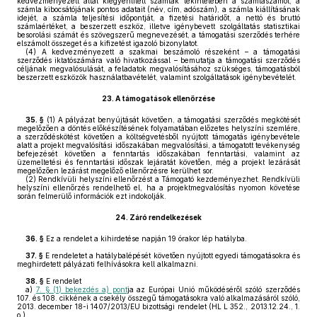
kedvezményezett által kiegyenlített számlák tekintetében a számlaszámot, a
számla kibocsátójának pontos adatait (név, cím, adószám), a számla kiállításának
idejét, a számla teljesítési időpontját, a fizetési határidőt, a nettó és bruttó
számlaértéket, a beszerzett eszköz, illetve igénybevett szolgáltatás statisztikai
besorolási számát és szövegszerű megnevezését, a támogatási szerződés terhére
elszámolt összeget és a kifizetést igazoló bizonylatot.
(4)
A kedvezményezett a szakmai beszámoló részeként – a támogatási
szerződés iktatószámára való hivatkozással – bemutatja a támogatási szerződés
céljának megvalósulását, a feladatok megvalósításához szükséges, támogatásból
beszerzett eszközök használatbavételét, valamint szolgáltatások igénybevételét.
23.
A támogatások ellenőrzése
35. §
(1)
A pályázat benyújtását követően, a támogatási szerződés megkötését
megelőzően a döntés előkészítésének folyamatában előzetes helyszíni szemlére,
a szerződéskötést követően a költségvetésből nyújtott támogatás igénybevétele
alatt a projekt megvalósítási időszakában megvalósítási, a támogatott tevékenység
befejezését követően a fenntartás időszakában fenntartási, valamint az
üzemeltetési és fenntartási időszak lejáratát követően, még a projekt lezárását
megelőzően lezárást megelőző ellenőrzésre kerülhet sor.
(2)
Rendkívüli helyszíni ellenőrzést a Támogató kezdeményezhet. Rendkívüli
helyszíni ellenőrzés rendelhető el, ha a projektmegvalósítás nyomon követése
során felmerülő információk ezt indokolják.
24.
Záró rendelkezések
36. §
Ez a rendelet a kihirdetése napján 19 órakor lép hatályba.
37. §
E rendeletet a hatálybalépését követően nyújtott egyedi támogatásokra és
meghirdetett pályázati felhívásokra kell alkalmazni.
38. §
E rendelet
a)
7. § (1) bekezdés a) pont
ja az Európai Unió működéséről szóló szerződés
107. és 108. cikkének a csekély összegű támogatásokra való alkalmazásáról szóló,
2013. december 18-i 1407/2013/EU bizottsági rendelet (HL L 352., 2013.12.24., 1.
o.),