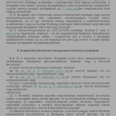
360/2012/EU bizottsági rendeletben meghatározott felső határig halmozható. A
támogatás más csekély összegű támogatásokról szóló rendeleteknek megfelelően
nyújtott csekély összegű támogatással az
(1) bekezdés
ben meghatározott felső
határig halmozható.
(7)
A támogatás nem halmozható azonos elszámolható költségek vagy azonos
kockázatfinanszírozási célú intézkedés vonatkozásában nyújtott állami
támogatással, ha az így halmozott összeg meghaladná a csoportmentességi
rendeletekben vagy az Európai Bizottság jóváhagyó határozatában meghatározott
legmagasabb támogatási intenzitást vagy összeget.
(8)
A kedvezményezettnek az 1407/2013/EU bizottsági rendelet 5. cikk
(1)
bekezdés
e figyelembe vételével – az ott meghatározott feltételek teljesítésének
megállapítására alkalmas módon – nyilatkoznia kell a részére a támogatás
odaítélésének évében és az azt megelőző két pénzügyi évben nyújtott csekély
összegű támogatások támogatástartalmáról.
8.
A regionális beruházási támogatásra vonatkozó szabályok
9. §
(1)
A regionális beruházási támogatás (ezen alcím alkalmazásában a
továbbiakban: támogatás) igénybevételének feltétele, hogy a tervezett
beruházás
a)
olyan induló beruházásnak minősüljön, amelyet
aa)
az
Atr. 25. § (1) bekezdés a)–c) pont
ja szerinti régióban kis- és
középvállalkozás vagy nagyvállalkozás, vagy
ab)
az
Atr. 25. § (1) bekezdés d) pont
ja szerinti településen kis- és
középvállalkozás, vagy
b)
olyan új gazdasági tevékenység végzésére irányuló induló beruházásnak
minősüljön, amelyet az
Atr. 25. § (1) bekezdés d) pont
ja szerinti településen
nagyvállalkozás
valósít meg.
(2)
A termelési folyamat alapvető megváltozását eredményező beruházás
esetén a támogatás akkor vehető igénybe, ha az elszámolható költségek összege
meghaladja az alapvetően megváltoztatandó eredeti termelési folyamathoz
kapcsolódó eszközökre a kérelem benyújtásának adóévét megelőző három
adóévben elszámolt terv szerinti értékcsökkenés összegét.
(3)
Meglévő létesítmény tevékenységének új tevékenységgel történő bővítését
eredményező beruházáshoz a támogatás akkor vehető igénybe, ha az