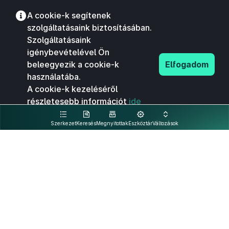
A cookie-k segítenek
szolgáltatásaink biztosításában.
Szolgáltatásaink
igénybevételével Ön
beleegyezik a cookie-k
Elfogadom
használatába.
A cookie-k kezeléséről
részletesebb információt
ide
kattintva olvashat.
Szerkezet
Keresés
Megnyitottak
Eszköztár
Változások