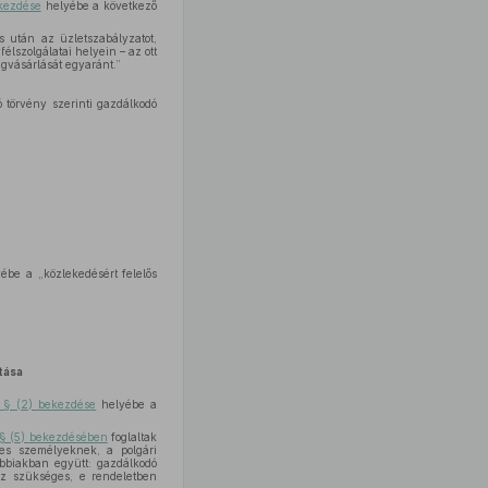
ekezdése
helyébe a következő
s után az üzletszabályzatot,
élszolgálatai helyein – az ott
egvásárlását egyaránt.”
ó törvény szerinti gazdálkodó
ébe a „közlekedésért felelős
tása
. § (2) bekezdése
helyébe a
 § (5) bekezdésében
foglaltak
tes személyeknek, a polgári
ábbiakban együtt: gazdálkodó
hoz szükséges, e rendeletben