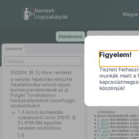
Nemzeti
Magyar 
Jogszabálytár
Ugrás
Oldalmenü
a
tartalomra
Szerkezet
Figyelem!
Tisztelt Felhasz
53/2014. (III. 3.) Korm. rendelet
a ne
munkák miatt a 
kormányrendele
a nemzeti fejlesztési miniszter
kapcsolatmegsza
feladatkörébe tartozó egyes
köszönjük!
kormányrendeleteknek az új
Polgári Törvénykönyv
hatálybalépésével összefüggő
módosításáról
1. A közúti közlekedés
A Kormány
a közúti közlekedésről szóló
1
szabályairól szóló 1/1975. (II.
a
2. alcím
tekintetében a közú
5.) KPM-BM együttes
a
3. alcím
tekintetében a közú
a
4. alcím
tekintetében a légi
rendelet módosítása
az
5. alcím
tekintetében a köz
1. §
a
6. alcím
tekintetében az at
a
7. alcím
tekintetében a bány