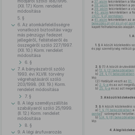
módjáról szóló 188/1996.
a
37. alcím
tekintetében a Mag
(XII. 17.) Korm. rendelet
a
38. alcím
tekintetében a pos
a
39. alcím
tekintetében a ví
módosítása
a
40. alcím
tekintetében a f
24/C. §
a)
pontjában
,
5. §
a
41. alcím
tekintetében az au
bekezdés
a)–m)
és
o)–p)
pont
6. Az atomkárfelelősségre
kapott felhatalmazás alapján
vonatkozó biztosítási vagy
más pénzügyi fedezet
1.
A
jellegéről, feltételeiről és
összegéről szóló 227/1997.
1. §
A közúti közlekedés sz
és jogi személyiség nélküli 
(XII. 10.) Korm. rendelet
módosítása
6. §
2. §
(1)
A közúti árutovábbí
7. A bányászatról szóló
a)
13. § (2) bekezdésében
1993. évi XLVIII. törvény
b)
28. § (1) bekezdésében
lép.
végrehajtásáról szóló
(2)
Hatályát veszti az
R1.
203/1998. (XII. 19.) Korm.
a)
2. §-a
és az azt megelőz
b)
25. §-a
és az azt megelő
rendelet módosítása
7. §
3.
A közúti közlekedés
8. A légi személyszállítás
3. §
A közúti közlekedési s
szabályairól szóló 25/1999.
a)
1. § (1) bekezdésében
a 
(II. 12.) Korm. rendelet
pontja
]” szövegrész helyébe a
b)
5/A. § (8) bekezdésébe
módosítása
lép.
8. §
4.
A légi közlek
9. A légi árufuvarozás