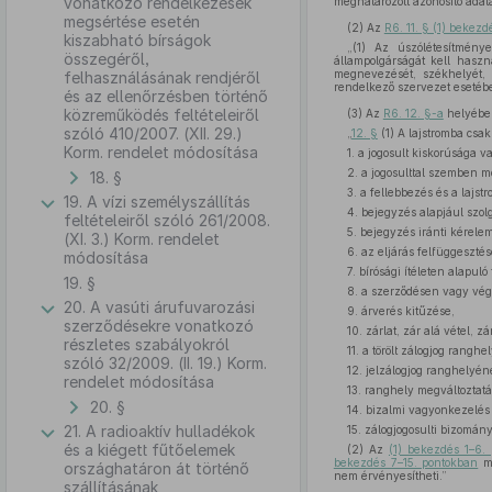
vonatkozó rendelkezések
meghatározott azonosító adatai
megsértése esetén
(2)
Az
R6. 11. § (1) bekezd
kiszabható bírságok
„(1) Az úszólétesítmény
összegéről,
állampolgárságát kell hasz
megnevezését, székhelyét, 
felhasználásának rendjéről
rendelkező szervezet esetében
és az ellenőrzésben történő
közreműködés feltételeiről
(3)
Az
R6. 12. §-a
helyébe 
szóló 410/2007. (XII. 29.)
„
12. §
(1) A lajstromba csak
Korm. rendelet módosítása
1. a jogosult kiskorúsága 
2. a jogosulttal szemben me
18. §
3. a fellebbezés és a lajst
19. A vízi személyszállítás
4. bejegyzés alapjául szolg
feltételeiről szóló 261/2008.
5. bejegyzés iránti kérelem
(XI. 3.) Korm. rendelet
6. az eljárás felfüggeszté
módosítása
7. bírósági ítéleten alapuló
19. §
8. a szerződésen vagy végin
20. A vasúti árufuvarozási
9. árverés kitűzése,
szerződésekre vonatkozó
10. zárlat, zár alá vétel, 
részletes szabályokról
11. a törölt zálogjog rangh
szóló 32/2009. (II. 19.) Korm.
12. jelzálogjog ranghelyéne
rendelet módosítása
13. ranghely megváltoztatá
20. §
14. bizalmi vagyonkezelés 
21. A radioaktív hulladékok
15. zálogjogosulti bizomány
és a kiégett fűtőelemek
(2) Az
(1) bekezdés 1–6.
bekezdés 7–15. pontokban
me
országhatáron át történő
nem érvényesítheti.”
szállításának