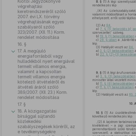
Kiotói Jegyzőkönyve
8. §
(1)
A légi személyszáll
rendelkezés lép:
végrehajtási
keretrendszeréről szóló
„(4) Az üzletszabályzatot
valamint módosításait a honla
2007. évi LX. törvény
elhelyezett, erről szóló tájé
végrehajtásának egyes
(2)
Az
R4.
szabályairól szóló
a)
7. § (1) bekezdés
b)
po
323/2007. (XII. 11.) Korm.
szervezettel” szöveg,
b)
19. § (1) bekezdésében
a
rendelet módosítása
c)
28. §-ában
a „kártéríté
16. §
lép.
(3)
Hatályát veszti az
R4.
17. A megújuló
a)
3. § (2) bekezdésében
a
b)
22. § (2)–(3) bekezdés
energiaforrásból vagy
hulladékból nyert energiával
termelt villamos energia,
valamint a kapcsoltan
9. §
(1)
A légi árufuvarozás
termelt villamos energia
a)
3. § (3) bekezdésében
miniszter által vezetett mini
kötelező átvételéről és
b)
11. § (6) bekezdésében
a
átvételi áráról szóló
c)
11. § (7) bekezdésében
a
lép.
389/2007. (XII. 23.) Korm.
(2)
Hatályát veszti az
R5. 
rendelet módosítása
17. §
10.
18. A közigazgatási
10. §
(1)
Az úszólétesítmén
bírsággal sújtandó
következő rendelkezés lép:
közlekedési
„(2) A lajstrom tartalmazz
kivételével – a jogi szemp
szabályszegések köréről, az
perrendtartásról szóló törv
e tevékenységekre
szervezet), a statisztikai 