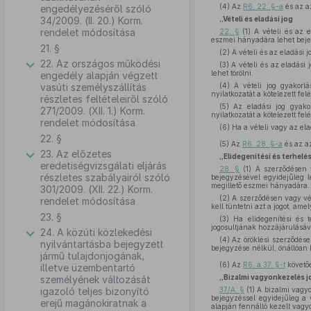
(4)
Az
R6. 22. §-a
és az a
engedélyezéséről szóló
34/2009. (II. 20.) Korm.
„Vételi és eladási jog
rendelet módosítása
22. §
(1) A vételi és az e
eszmei hányadára lehet beje
21. §
(2) A vételi és az eladási 
22. Az országos működési
(3) A vételi és az eladási
lehet törölni.
engedély alapján végzett
vasúti személyszállítás
(4) A vételi jog gyakorl
nyilatkozatát a kötelezett fel
részletes feltételeiről szóló
(5) Az eladási jog gyako
271/2009. (XII. 1.) Korm.
nyilatkozatát a kötelezett fel
rendelet módosítása
(6) Ha a vételi vagy az ela
22. §
(5)
Az
R6. 28. §-a
és az a
23. Az előzetes
„Elidegenítési és terhelés
eredetiségvizsgálati eljárás
28. §
(1) A szerződésen v
részletes szabályairól szóló
bejegyzésével egyidejűleg l
megillető eszmei hányadára.
301/2009. (XII. 22.) Korm.
(2) A szerződésen vagy vég
rendelet módosítása
kell tüntetni azt a jogot, amel
23. §
(3) Ha elidegenítési és t
jogosultjának hozzájárulásáv
24. A közúti közlekedési
(4) Az öröklési szerződésen
nyilvántartásba bejegyzett
bejegyzése nélkül, önállóan 
jármű tulajdonjogának,
(6)
Az
R6. a 37. §-t
követő
illetve üzembentartó
„Bizalmi vagyonkezelés 
személyének változását
igazoló teljes bizonyító
37/A. §
(1) A bizalmi vagyo
bejegyzéssel egyidejűleg a 
erejű magánokiratnak a
alapján fennálló kezelt vagyo