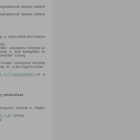
,
ghatározott baleset esetére
ghatározott baleset esetére
 a „teljes kártérítést köteles
veg,
ítési” szövegrész helyébe az
öveg, a „testi épségében és
omkárból” szöveg,
 Hivatal” szövegrész helyébe
veg, az „a pénzügyminiszter”
2. § (2) bekezdésében
az „a
let
módosítása
zövegrész helyébe a „Polgári
39. §-át
” szöveg,
g
a