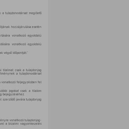
a tulajdonostársat megillető
ultjának hozzájárulása esetén
árlására vonatkozó egyoldalú
adására vonatkozó egyoldalú
ak végső időpontját.”
i tilalmat csak a tulajdonjog
ítménynek a tulajdonostársat
ra vonatkozó feljegyzésben fel
vábbi jogokat csak a tilalom
jog bejegyzéséhez.
al szerződő javára tulajdonjog
ményre vonatkozó tulajdonjog-
ével a bizalmi vagyonkezelés