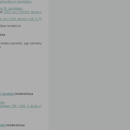
) bekezdés
e)
pontjában
,
,
 és 18. pontjában
,
óló
2012. évi CXXXIV. törvény
3. évi LXVII. törvény 28. § (1)
ket rendeli el:
ása
szetes személy, jogi személy
.
T rendelet
módosítása
elet
bbiakban: Ptk.) 685. §-ának
c)
delet
módosítása