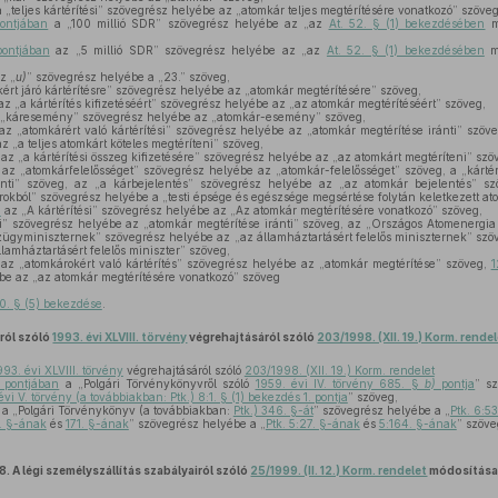
 „teljes kártérítési” szövegrész helyébe az „atomkár teljes megtérítésére vonatkozó” szöveg
ontjában
a „100 millió SDR” szövegrész helyébe az „az
At. 52. § (1) bekezdésében
me
ontjában
az „5 millió SDR” szövegrész helyébe az „az
At. 52. § (1) bekezdésében
me
z „
u)
” szövegrész helyébe a „23.” szöveg,
ért járó kártérítésre” szövegrész helyébe az „atomkár megtérítésére” szöveg,
z „a kártérítés kifizetéséért” szövegrész helyébe az „az atomkár megtérítéséért” szöveg,
„káresemény” szövegrész helyébe az „atomkár-esemény” szöveg,
az „atomkárért való kártérítési” szövegrész helyébe az „atomkár megtérítése iránti” szöveg,
z „a teljes atomkárt köteles megtéríteni” szöveg,
az „a kártérítési összeg kifizetésére” szövegrész helyébe az „az atomkárt megtéríteni” szö
az „atomkárfelelősséget” szövegrész helyébe az „atomkár-felelősséget” szöveg, a „kártér
ánti” szöveg, az „a kárbejelentés” szövegrész helyébe az „az atomkár bejelentés” sz
okból” szövegrész helyébe a „testi épsége és egészsége megsértése folytán keletkezett at
n
az „A kártérítési” szövegrész helyébe az „Az atomkár megtérítésére vonatkozó” szöveg,
si” szövegrész helyébe az „atomkár megtérítése iránti” szöveg, az „Országos Atomenergia
ügyminiszternek” szövegrész helyébe az „az államháztartásért felelős miniszternek” szö
lamháztartásért felelős miniszter” szöveg,
az „atomkárokért való kártérítés” szövegrész helyébe az „atomkár megtérítése” szöveg,
1
ébe az „az atomkár megtérítésére vonatkozó” szöveg
10. § (5) bekezdése
.
ról szóló
1993. évi XLVIII. törvény
végrehajtásáról szóló
203/1998. (XII. 19.) Korm. rende
993. évi XLVIII. törvény
végrehajtásáról szóló
203/1998. (XII. 19.) Korm. rendelet
pontjában
a „Polgári Törvénykönyvről szóló
1959. évi IV. törvény 685. §
b)
pontja
” s
évi V. törvény (a továbbiakban: Ptk.) 8:1. § (1) bekezdés 1. pontja
” szöveg,
a „Polgári Törvénykönyv (a továbbiakban:
Ptk.) 346. §-át
” szövegrész helyébe a „
Ptk. 6:5
8. §-ának
és
171. §-ának
” szövegrész helyébe a „
Ptk. 5:27. §-ának
és
5:164. §-ának
” szöve
8.
A légi személyszállítás szabályairól szóló
25/1999. (II. 12.) Korm. rendelet
módosítás