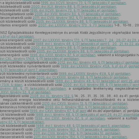
n a légiközlekedésről szóló
1995. évi XCVII. törvény 73. § (1) bekezdés
t)
pontjában
,
iközlekedésről szóló
2000. évi XLII. törvény 88. § (1) bekezdés
b)
pontjában
,
iközlekedésről szóló
1995. évi XCVII. törvény 73. § (1) bekezdés
w)
pontjában
,
hőszolgáltatásról szóló
2005. évi XVIII. törvény 60. § (1) bekezdés
g)
pontjában
,
zbeszerzésekről szóló
2011. évi CVIII. törvény 182. § (1) bekezdés 9. pontjában
,
úti közlekedésről szóló
2005. évi CLXXXIII. törvény 88. § (1) bekezdés
b)
pontjában
,
illamos energiáról szóló
2007. évi LXXXVI. törvény 170. § (1) bekezdés
1–8., 10–18., 20
NSZ Éghajlatváltozási Keretegyezménye és annak Kiotói Jegyzőkönyve végrehajtási kere
és
b)–e)
és
i)
pontjában
,
lamos energiáról szóló
2007. évi LXXXVI. törvény 170. § (1) bekezdés 7., 24., 26–27. és 29.
úti közlekedésről szóló
1988. évi I. törvény 48. § (3) bekezdés
a)
pont 5., 20., 21. és 22. a
iközlekedésről szóló
2000. évi XLII. törvény 88. § (1) bekezdés
d)
pontjában
,
súti közlekedésről szóló
2005. évi CLXXXIII. törvény 88. § (1) bekezdés
d)
pontjában
,
tomenergiáról szóló
1996. évi CXVI. törvény 67. §
p)
pontjában
, valamint a közigazgatási ha
évi CXL. törvény 174/A. § (1) bekezdés
a)
pontjában
,
mélyszállítási szolgáltatásokról szóló
2012. évi XLI. törvény 49. § (1) bekezdés
c)
pontjába
zúti közlekedési nyilvántartásról szóló
1999. évi LXXXIV. törvény 41/A. §
a)
és
d)
pontjá
. § (3) bekezdés
a)
pont 7. alpontjában
,
zúti közlekedési nyilvántartásról szóló
1999. évi LXXXIV. törvény 41/A. §
b)
pontjában
,
súti közlekedésről szóló
2005. évi CLXXXIII. törvény 88. § (1) bekezdés
b)
pontjában
,
ormány a közúti közlekedésről szóló
1988. évi I. törvény 48. § (3) bekezdés
a)
pont 25. al
ny 73/A. §-ában
, a víziközlekedésről szóló
2000. évi XLII. törvény 88. § (1) bekezdés
l)
pont
 törvény 88. § (1) bekezdés
i)
pontjában
, a szolgáltatási tevékenység megkezdésének
LXXVI. törvény 53. §
a)
pontjában
,
dgázellátásról szóló
2008. évi XL. törvény 132. §
14., 25., 31., 35., 36., 38., 40. és 41. pontj
 megújuló energia közlekedési célú felhasználásának előmozdításáról és a közleke
sának csökkentéséről szóló
2010. évi CXVII. törvény 13. § (1) bekezdés
c)
pontjában
,
lektronikus hírközlésről szóló
2003. évi C. törvény 182. § (1) bekezdés
d)
pontjában
,
tomenergiáról szóló
1996. évi CXVI. törvény 67. §
d)
pont
db)
és
de)
alpontjában,
e)
pontjáb
úti közlekedésről szóló
1988. évi I. törvény 48. § (3) bekezdés
a)
pont 26. és 27. alpontjáb
 atomenergiáról szóló
1996. évi CXVI. törvény 67. §
s)
pontjában
, valamint a külföldi
rvény 67. § (1) bekezdésében
,
úti közlekedésről szóló
1988. évi I. törvény 48. § (3) bekezdés
a)
pont 5. alpontjában
,
zbeszerzésekről szóló
2011. évi CVIII. törvény 182. § (1) bekezdés 4. pontjában
,
zbeszerzésekről szóló
2011. évi CVIII. törvény 182. § (1) bekezdés 10. pontjában
,
zbeszerzésekről szóló
2011. évi CVIII. törvény 182. § (1) bekezdés 1. és 2. pontjában
,