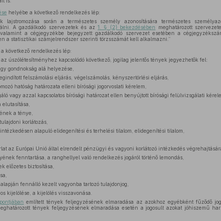
t is.”
ése
helyébe a következő rendelkezés lép:
ek lajstromozása során a természetes személy azonosítására természetes személyazo
nálni. A gazdálkodó szervezetek és az
1. § (2) bekezdésében
meghatározott szervezete
valamint a cégjegyzékbe bejegyzett gazdálkodó szervezet esetében a cégjegyzékszámot
 a statisztikai számjelrendszer szerinti törzsszámát kell alkalmazni.”
a következő rendelkezés lép:
 az úszólétesítményhez kapcsolódó következő, jogilag jelentős tények jegyezhetők fel:
vagy gondnokság alá helyezése,
gindított felszámolási eljárás, végelszámolás, kényszertörlési eljárás,
romozó hatóság határozata elleni bírósági jogorvoslati kérelem,
áló vagy azzal kapcsolatos bírósági határozat ellen benyújtott bírósági felülvizsgálati kérel
 elutasítása,
sének a ténye,
 tulajdoni korlátozás,
tézkedésen alapuló elidegenítési és terhelési tilalom, elidegenítési tilalom,
zárlat az Európai Unió által elrendelt pénzügyi és vagyoni korlátozó intézkedés végrehajtásár
elyének fenntartása, a ranghellyel való rendelkezés jogáról történő lemondás,
k előzetes biztosítása,
sa,
alapján fennálló kezelt vagyonba tartozó tulajdonjog,
os kijelölése, a kijelölés visszavonása.
 pontjában
említett tények feljegyzésének elmaradása az azokhoz egyébként fűződő jo
ghatározott tények feljegyzésének elmaradása esetén a jogosult azokat jóhiszemű ha