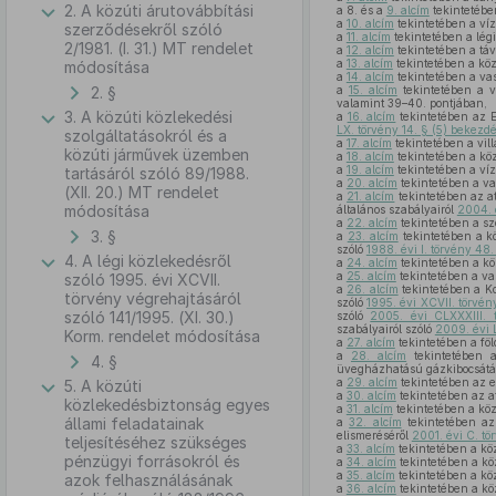
2. A közúti árutovábbítási
a 8. és a
9. alcím
tekintetébe
a
10. alcím
tekintetében a víz
szerződésekről szóló
a
11. alcím
tekintetében a lég
2/1981. (I. 31.) MT rendelet
a
12. alcím
tekintetében a táv
a
13. alcím
tekintetében a kö
módosítása
a
14. alcím
tekintetében a vas
2. §
a
15. alcím
tekintetében a v
valamint 39–40. pontjában,
3. A közúti közlekedési
a
16. alcím
tekintetében az E
LX. törvény 14. § (5) bekezd
szolgáltatásokról és a
a
17. alcím
tekintetében a vil
közúti járművek üzemben
a
18. alcím
tekintetében a köz
a
19. alcím
tekintetében a víz
tartásáról szóló 89/1988.
a
20. alcím
tekintetében a va
(XII. 20.) MT rendelet
a
21. alcím
tekintetében az a
módosítása
általános szabályairól
2004. 
a
22. alcím
tekintetében a sze
3. §
a
23. alcím
tekintetében a kö
szóló
1988. évi I. törvény 48
4. A légi közlekedésről
a
24. alcím
tekintetében a kö
a
25. alcím
tekintetében a va
szóló 1995. évi XCVII.
a
26. alcím
tekintetében a K
törvény végrehajtásáról
szóló
1995. évi XCVII. törvé
szóló 141/1995. (XI. 30.)
szóló
2005. évi CLXXXIII.
szabályairól szóló
2009. évi 
Korm. rendelet módosítása
a
27. alcím
tekintetében a föl
a
28. alcím
tekintetében a
4. §
üvegházhatású gázkibocsátá
a
29. alcím
tekintetében az e
5. A közúti
a
30. alcím
tekintetében az a
közlekedésbiztonság egyes
a
31. alcím
tekintetében a köz
állami feladatainak
a
32. alcím
tekintetében az
elismeréséről
2001. évi C. tö
teljesítéséhez szükséges
a
33. alcím
tekintetében a köz
pénzügyi forrásokról és
a
34. alcím
tekintetében a kö
a
35. alcím
tekintetében a kö
azok felhasználásának
a
36. alcím
tekintetében a kö