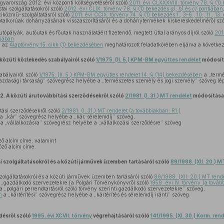
yarország 2012. évi központi költségvetéséről szóló
2011. évi CLXXXVIII. törvény 78. § (1
tai szolgáltatásokról szóló
2012. évi CLIX. törvény 78. § (1) bekezdés
a), b)
és
c)
pontjában
ziközmű-szolgáltatásról szóló
2011. évi CCIX. törvény 74. § (1) bekezdés 1., 3–6., 10., 11., 13.
iatalkorúak dohányzásának visszaszorításáról és a dohánytermékek kiskereskedelméről sz
tópályák, autóutak és főutak használatáért fizetendő, megtett úttal arányos díjról szóló
201
jában
, az
Alaptörvény 15. cikk (1) bekezdésében
meghatározott feladatkörében eljárva a következő
 közúti közlekedés szabályairól szóló
1/1975. (II. 5.) KPM-BM együttes rendelet
módosít
abályairól szóló
1/1975. (II. 5.) KPM-BM együttes rendelet 14. § (14) bekezdésében
a „termé
gazdasági társaság” szövegrész helyébe a „természetes személy és jogi személy” szöveg lép
2.
A közúti árutovábbítási szerződésekről szóló
2/1981. (I. 31.) MT rendelet
módosítása
tási szerződésekről szóló
2/1981. (I. 31.) MT rendelet (a továbbiakban: R1.)
a „kár” szövegrész helyébe a „kár, sérelemdíj” szöveg,
a „vállalkozásra” szövegrész helyébe a „vállalkozási szerződésre” szöveg
ő alcím címe, valamint
ző alcím címe.
i szolgáltatásokról és a közúti járművek üzemben tartásáról szóló
89/1988. (XII. 20.) M
zolgáltatásokról és a közúti járművek üzemben tartásáról szóló
89/1988. (XII. 20.) MT rend
„gazdálkodó szervezetekre [a Polgári Törvénykönyvről szóló
1959. évi IV. törvény (a tová
 „polgári perrendtartásról szóló törvény szerinti gazdálkodó szervezetekre” szöveg,
n
a „kártérítési” szövegrész helyébe a „kártérítés és sérelemdíj iránti” szöveg
edésről szóló
1995. évi XCVII. törvény
végrehajtásáról szóló
141/1995. (XI. 30.) Korm. ren