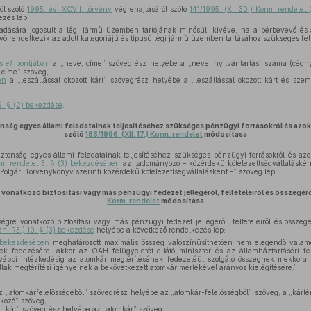
ől szóló
1995. évi XCVII. törvény
végrehajtásáról szóló
141/1995. (XI. 30.) Korm. rendelet 
ezés lép:
adására jogosult a légi jármű üzemben tartójának minősül, kivéve, ha a bérbevevő és
vő rendelkezik az adott kategóriájú és típusú légi jármű üzemben tartásához szükséges felt
s
e)
pontjában
a „neve, címe” szövegrész helyébe a „neve, nyilvántartási száma (cégny
 címe” szöveg,
en
a „leszállással okozott kárt” szövegrész helyébe a „leszállással okozott kárt és személ
9. § (2) bekezdése
.
nság egyes állami feladatainak teljesítéséhez szükséges pénzügyi forrásokról és azo
szóló
188/1996. (XII. 17.) Korm. rendelet
módosítása
ztonság egyes állami feladatainak teljesítéséhez szükséges pénzügyi forrásokról és az
orm. rendelet 3. § (3) bekezdésében
az „adományozó – közérdekű kötelezettségvállaláskén
olgári Törvénykönyv szerinti közérdekű kötelezettségvállalásként –” szöveg lép.
vonatkozó biztosítási vagy más pénzügyi fedezet jellegéről, feltételeiről és összegér
Korm. rendelet
módosítása
égre vonatkozó biztosítási vagy más pénzügyi fedezet jellegéről, feltételeiről és összeg
an: R3.) 10. § (3) bekezdése
helyébe a következő rendelkezés lép:
 bekezdésében
meghatározott maximális összeg valószínűsíthetően nem elegendő valam
nek fedezésére, akkor az OAH felügyeletét ellátó miniszter és az államháztartásért fel
ovábbi intézkedésig az atomkár megtérítésének fedezetéül szolgáló összegnek mekkora
ltak megtérítési igényeinek a bekövetkezett atomkár mértékével arányos kielégítésére.”
 „atomkárfelelősségéből” szövegrész helyébe az „atomkár-felelősségből” szöveg, a „kárté
kozó” szöveg,
 „kár” szövegrész helyébe az „atomkár” szöveg,