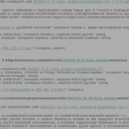
ítás szabályairól szóló
25/1999. (II. 12.) Korm. rendelet (a továbbiakban: R4.) 3. § (4) b
, valamint módosításait a légiközlekedési hatóság hagyja jóvá. A fuvarozó a jóváhagyá
pján az utasok számára hozzáférhetően közzéteszi, arról tájékoztatást ad, valamint az ügyf
koztatás mellett – lehetővé teszi annak magyar és angol nyelvű változata megismerését és m
ntjában
a „gazdálkodó szervezettel” szövegrész helyébe a „polgári perrendtartásról szól
 „felelős őrzés” szövegrész helyébe a „megbízás nélküli ügyvitel” szöveg,
s szabályait” szövegrész helyébe a „kártérítés és sérelemdíj szabályait” szöveg
 „[
Ptk. 205. § (5) bek.
]” szövegrész, valamint
e
.
9.
A légi árufuvarozás szabályairól szóló
26/1999. (II. 12.) Korm. rendelet
módosítása
 szabályairól szóló
26/1999. (II. 12.) Korm. rendelet (a továbbiakban: R5.)
a „Közlekedési, Hírközlési és Vízügyi Minisztérium hivatalos lapjában” szövegrész hely
sztérium honlapján” szöveg,
 „felelős őrzés” szövegrész helyébe a „megbízás nélküli ügyvitel” szöveg,
 „felelős őrzése” szövegrész helyébe a „megbízás nélküli ügyvitele” szöveg
3. § (2) bekezdésében
a „[
Ptk. 205. § (5) bek.
]” szövegrész.
Az úszólétesítmények lajstromozásáról szóló
198/2000. (XI. 29.) Korm. rendelet
módosí
yek lajstromozásáról szóló
198/2000. (XI. 29.) Korm. rendelet (a továbbiakban: R6.) 1
a az úszólétesítmény azonosító adatait, az úszólétesítményhez kapcsolódó jogokat és – a
3.
ontból jelentős tényeket. A lajstrom tartalmazza továbbá az oda bejegyzett természe
ény szerinti gazdálkodó szervezeteknek, a külföldiek magyarországi fióktelepének (a tov
számjellel rendelkező szervezeteknek (a továbbiakban együtt: jogosult) a nyilvántartás