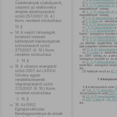
cselekmények szabályairól,
c)
2. § (2) bekezdésében
a
d)
3. § (1) bekezdés
a)
p
valamint az elektronikus
meghatározott” szöveg,
árlejtés alkalmazásáról
e)
3. § (1) bekezdés
b)
p
meghatározott” szöveg,
szóló 257/2007. (X. 4.)
f)
3. § (2) bekezdésében
a
Korm. rendelet módosítása
g)
5. §-ában
az „atomkárok
h)
6. § (2) bekezdésében
a
13. §
i)
7. § (3) bekezdésében
a 
j)
10. § (1) bekezdésében
14. A vasúti társaságok
fizetni” szövegrész helyébe a
kötelező baleseti
k)
10. § (2) bekezdésében
l)
10. § (4) bekezdésében
kárfedezeti képességének
„az atomkár megtérítése ir
biztosításáról szóló
egészségében keletkezett kár
271/2007. (X. 19.) Korm.
m)
10. § (6) bekezdésébe
n)
11. §-ában
a „kártéríté
rendelet módosítása
az „OAH” szöveg, az „a pénz
szövegrész helyébe az „az ál
14. §
o)
12. § (1) bekezdésében
kártérítési” szövegrész hely
15. A villamos energiáról
lép.
szóló 2007. évi LXXXVI.
(3)
Hatályát veszti az
R3. 
törvény egyes
rendelkezéseinek
7.
A bányászat
végrehajtásáról szóló
7. §
A bányászatról szóló
1
273/2007. (X. 19.) Korm.
a)
2/B. § (1) bekezdés
f)
rendelet módosítása
Törvénykönyvről szóló
2013. 
b)
23. § (3) bekezdésében
15. §
c)
23/I. §-ában
a „
Ptk. 10
lép.
16. Az ENSZ
Éghajlatváltozási
Keretegyezménye és annak