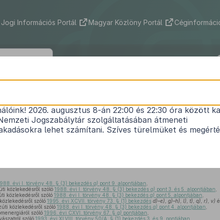
Jogi Információs Portál
Magyar Közlöny Portál
Céginformáció
53/2014. (III. 3.) Korm. rendelet
nálóink! 2026. augusztus 8-án 22:00 és 22:30 óra között ka
mzeti fejlesztési miniszter feladatkörébe tartozó 
Nemzeti Jogszabálytár szolgáltatásában átmeneti
teknek az új Polgári Törvénykönyv hatálybalépés
kadásokra lehet számítani. Szíves türelmüket és megért
1
módosításáról
Hatályos: 2014. 03. 15. – 2014. 03. 15.
988. évi I. törvény 48. § (3) bekezdés
a)
pont 9. alpontjában
,
ti közlekedésről szóló
1988. évi I. törvény 48. § (3) bekezdés
a)
pont 3. és 5. alpontjában
,
ti közlekedésről szóló
1988. évi I. törvény 48. § (3) bekezdés
a)
pont 5. alpontjában
,
közlekedésről szóló
1995. évi XCVII. törvény 73. § (1) bekezdés
d)–e), g)–h), l), t), q), r), v)
é
úti közlekedésről szóló
1988. évi I. törvény 48. § (3) bekezdés
a)
pont 4. alpontjában
,
omenergiáról szóló
1996. évi CXVI. törvény 67. §
g)
pontjában
,
ászatról szóló
1993. évi XLVIII. törvény 50/A. § (1) bekezdés 3. és 9. pontjában
,