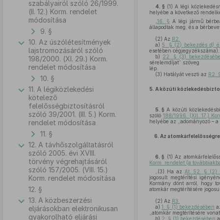
szabályairól szóló 26/1999.
4. §
(1)
A légi közlekedésr
(II. 12.) Korm. rendelet
helyébe a következő rendelk
módosítása
„
16. §
A légi jármű bérbe
állapodtak meg, és a bérbeve
9. §
(2)
Az
R2.
10. Az úszólétesítmények
a)
5. § (2) bekezdés
d)
é
lajstromozásáról szóló
esetében cégjegyzékszáma),
b)
22. § (3) bekezdéséb
198/2000. (XI. 29.) Korm.
sérelemdíjat” szöveg
rendelet módosítása
lép.
(3)
Hatályát veszti az
R2. 
10. §
11. A légiközlekedési
5.
A közúti közlekedésbizto
kötelező
felelősségbiztosításról
5. §
A közúti közlekedésbi
szóló 39/2001. (III. 5.) Korm.
szóló
188/1996. (XII. 17.) K
rendelet módosítása
helyébe az „adományozó – a P
11. §
6.
Az atomkárfelelősségre 
12. A távhőszolgáltatásról
szóló 2005. évi XVIII.
6. §
(1)
Az atomkárfelelőss
törvény végrehajtásáról
Korm. rendelet (a továbbiakb
szóló 157/2005. (VIII. 15.)
„(3) Ha az
At. 52. § (2)
Korm. rendelet módosítása
jogosult megtérítési igényé
Kormány dönt arról, hogy t
12. §
atomkár megtérítésére jogosu
13. A közbeszerzési
(2)
Az
R3.
a)
1. § (1) bekezdésében
az
eljárásokban elektronikusan
„atomkár megtérítésére vonat
gyakorolható eljárási
b)
2. § (1) bekezdésében
a