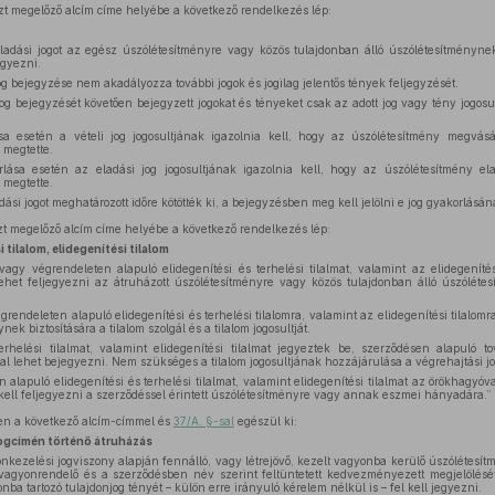
zt megelőző alcím címe helyébe a következő rendelkezés lép:
ladási jogot az egész úszólétesítményre vagy közös tulajdonban álló úszólétesítménynek 
gyezni.
jog bejegyzése nem akadályozza további jogok és jogilag jelentős tények feljegyzését.
 jog bejegyzését követően bejegyzett jogokat és tényeket csak az adott jog vagy tény jogos
ása esetén a vételi jog jogosultjának igazolnia kell, hogy az úszólétesítmény megvás
é megtette.
rlása esetén az eladási jog jogosultjának igazolnia kell, hogy az úszólétesítmény el
é megtette.
dási jogot meghatározott időre kötötték ki, a bejegyzésben meg kell jelölni e jog gyakorlásán
zt megelőző alcím címe helyébe a következő rendelkezés lép:
i tilalom, elidegenítési tilalom
agy végrendeleten alapuló elidegenítési és terhelési tilalmat, valamint az elidegenítés
ehet feljegyezni az átruházott úszólétesítményre vagy közös tulajdonban álló úszólétes
rendeleten alapuló elidegenítési és terhelési tilalomra, valamint az elidegenítési tilalom
ynek biztosítására a tilalom szolgál és a tilalom jogosultját.
erhelési tilalmat, valamint elidegenítési tilalmat jegyeztek be, szerződésen alapuló to
al lehet bejegyezni. Nem szükséges a tilalom jogosultjának hozzájárulása a végrehajtási 
 alapuló elidegenítési és terhelési tilalmat, valamint elidegenítési tilalmat az örökhagyóv
kell feljegyezni a szerződéssel érintett úszólétesítményre vagy annak eszmei hányadára.”
en a következő alcím-címmel és
37/A. §-sal
egészül ki:
jogcímén történő átruházás
nkezelési jogviszony alapján fennálló, vagy létrejövő, kezelt vagyonba kerülő úszólétesít
vagyonrendelő és a szerződésben név szerint feltüntetett kedvezményezett megjelölés
nba tartozó tulajdonjog tényét – külön erre irányuló kérelem nélkül is – fel kell jegyezni.