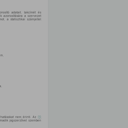
nosító adatait, lakcímét és
k azonosítására a szervezet
, a statisztikai számjellel
em,
a,
ghatásokat nem érinti. Az
(1)
rmadik jogszerzővel szemben