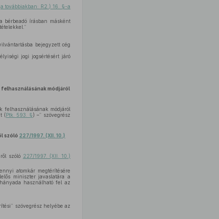
(a továbbiakban: R2.) 16. §-a
 a bérbeadó írásban másként
ételekkel.”
ilvántartásba bejegyzett cég
yiségi jogi jogsértésért járó
k felhasználásának módjáról
ok felhasználásának módjáról
t (
Ptk. 593. §
) –” szövegrész
ől szóló
227/1997. (XII. 10.)
éről szóló
227/1997. (XII. 10.)
ennyi atomkár megtérítésére
elős miniszter javaslatára a
 hányada használható fel az
rítési” szövegrész helyébe az