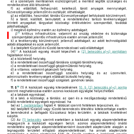
e)
a személyek mentésének eszközigényét, a mentést segítők szükséges és
rendelkezésre álló létszámát,
f)
az előállított, felhasznált, keletkező, tárolt anyagok mennyiségét,
tűzveszélyességi jellemzőit és osztályát, olthatóságát,
g)
az előállítás, használat, tárolás tűzveszélyességet befolyásoló körülményeit,
h)
a tárolt, kiállított, bemutatott, a rendeltetéshez tartozó tevékenységgel
érintett anyagokat, tárgyakat közösségi értékvédelmi szempontból, továbbá
pótolhatóságát,
i)
meglévő építmény esetén az építmény adottságait,
16
j)
kritikus infrastruktúra, valamint az ország védelme és biztonsága
szempontjából jelentős infrastruktúra esetén annak jellemzőit,
k)
a tevékenység körülményeit, jellemző adottságait, az adott technológiából
adódó állapotokat és azok jellemzőit,
l)
a beépített tűzjelző és tűzoltó berendezéssel való ellátottságot.
17
(4)
A kockázati egység részét képezheti a
(2) bekezdés a)–c) pontjában
foglaltakon kívül
a)
a közlekedő helyiség,
b)
a rendeltetéssel összefüggő tárolásra szolgáló tárolóhelyiség,
c)
a rendeltetéssel összefüggő gépjárműtároló helyiség,
d)
a villamos, valamint gépészeti helyiség,
e)
a rendeltetéssel összefüggő szociális helyiség és az üzemviteli,
adminisztratív tevékenységek ellátását biztosító helyiség,
f)
a rendeltetéssel összefüggő szolgálati, gondnoki lakás.
18
11. §
(1)
A kockázati egység kiterjedésének
10. § (2) bekezdés a)–c) pontja
szerinti meghatározása esetén azonos kockázati egységbe helyezhetőek
a)
a lakások egymással,
b)
a lakó, a közösségi, a tárolási, az ipari és a mezőgazdasági rendeltetésű
önálló rendeltetési egységek egymással, ha
ba)
az
1. mellékletben
foglalt 4. táblázat szerinti feltételek teljesülnek, és
bb)
beépített tűzjelző vagy tűzoltó berendezés létesítési kötelezettsége esetén
a berendezést a befogadó tűzszakasz teljes területén, a lakások kivételével
kiépítik.
(2)
Az
(1) bekezdés
szerinti esetekben a kockázati egység alaprendeltetése
megegyezik a kockázati egységen belüli, azonos alaprendeltetésű önálló
rendeltetési egységek alaprendeltetésenként összesített alapterülete alapján a
legnagyobb területet elfoglaló alaprendeltetéssel, ha annak alapterülete