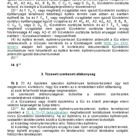
A1
, A1
, A2, A2
, A2
, B, B
, BL, C, C
, C
vagy D, D
, D
tűzvédelmi osztályba
fl
L
fl
L
fl
fl
L
fl
L
tartozik, és kielégíti a tűzállóságiteljesítmény-követelményt.
22
(3)
Az F, F
, F
vagy megfelelő vizsgálattal nem igazolt tűzvédelmi osztályú
fl
L
építőanyagot tartalmazó többrétegű építési termék csak abban az esetben
építhető be, ha az F, F
, F
vagy megfelelő vizsgálattal nem igazolt tűzvédelmi
fl
L
osztályú építőanyaggal együtt vizsgálva az A1, A1
, A1
, A2, A2
, A2
, B, B
, B
,
fl
L
fl
L
fl
L
C, C
, C
vagy D, D
, D
tűzvédelmi osztályba tartozik, és az F, F
, F
vagy
fl
L
fl
L
fl
L
megfelelő vizsgálattal nem igazolt tűzvédelmi osztályba tartozó anyag
folytonossága A1 vagy A2-s1, d0 tűzvédelmi osztályba tartozó anyaggal indokolt
esetben – tűzszakaszhatáron – megszakítható.
(4)
Az építési termék, építményszerkezet tűzvédelmi jellemzőit a tűz elleni
védekezésről, a műszaki mentésről és a tűzoltóságról szóló
1996. évi XXXI.
törvény
alapján kell igazolni. A kivitelezési dokumentáció tűzvédelmi
munkarésze nem helyettesíti az építési termék, építményszerkezet tűzvédelmi
jellemzőit igazoló dokumentumokat.
23
(5)
24
14. §
3.
Tűzeseti szerkezeti állékonyság
15. §
(1)
Az épületek, speciális építmények tartószerkezeteit úgy kell
megtervezni, kivitelezni, hogy tűz esetén az e rendeletben előírt időtartamig
a)
azok teherhordó képessége megmaradjon,
b)
szerkezeti állékonyságával biztosítsa a védelmi szerkezetek
rendeltetésének ellátását és
c)
a tűzszakasz vagy önálló épületrész a tűz és kísérő jelenségei elleni
védelmi képességét be tudja tölteni.
25
(2)
Az alábbi építmények építményszerkezeteivel, építési termékeivel
szemben a
13. § (1)–(3) bekezdésében
meghatározott korlátozások kivételével
nincs tűzvédelmi követelmény, ha az építmény és a szomszédos építmények,
szabadtéri tárolóterületek között a tűzterjedés elleni védelmet biztosítják:
a)
kizárólag növénytermesztési célú, földszintes építmény,
b)
kizárólag nem tűzveszélyes anyag és csak ilyen anyagból készített termék,
tárgy éghető anyagú csomagolás és tárolóeszköz nélküli tárolására szolgáló,
földszintes tárolóépület,