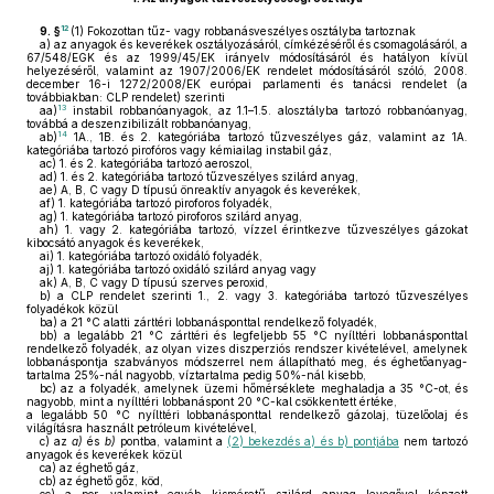
12
9. §
(1)
Fokozottan tűz- vagy robbanásveszélyes osztályba tartoznak
a)
az anyagok és keverékek osztályozásáról, címkézéséről és csomagolásáról, a
67/548/EGK és az 1999/45/EK irányelv módosításáról és hatályon kívül
helyezéséről, valamint az 1907/2006/EK rendelet módosításáról szóló, 2008.
december 16-i 1272/2008/EK európai parlamenti és tanácsi rendelet (a
továbbiakban: CLP rendelet) szerinti
13
aa)
instabil robbanóanyagok, az 1.1–1.5. alosztályba tartozó robbanóanyag,
továbbá a deszenzibilizált robbanóanyag,
14
ab)
1A., 1B. és 2. kategóriába tartozó tűzveszélyes gáz, valamint az 1A.
kategóriába tartozó pirofóros vagy kémiailag instabil gáz,
ac)
1. és 2. kategóriába tartozó aeroszol,
ad)
1. és 2. kategóriába tartozó tűzveszélyes szilárd anyag,
ae)
A, B, C vagy D típusú önreaktív anyagok és keverékek,
af)
1. kategóriába tartozó piroforos folyadék,
ag)
1. kategóriába tartozó piroforos szilárd anyag,
ah)
1. vagy 2. kategóriába tartozó, vízzel érintkezve tűzveszélyes gázokat
kibocsátó anyagok és keverékek,
ai)
1. kategóriába tartozó oxidáló folyadék,
aj)
1. kategóriába tartozó oxidáló szilárd anyag vagy
ak)
A, B, C vagy D típusú szerves peroxid,
b)
a CLP rendelet szerinti 1., 2. vagy 3. kategóriába tartozó tűzveszélyes
folyadékok közül
ba)
a 21 °C alatti zárttéri lobbanásponttal rendelkező folyadék,
bb)
a legalább 21 °C zárttéri és legfeljebb 55 °C nyílttéri lobbanásponttal
rendelkező folyadék, az olyan vizes diszperziós rendszer kivételével, amelynek
lobbanáspontja szabványos módszerrel nem állapítható meg, és éghetőanyag-
tartalma 25%-nál nagyobb, víztartalma pedig 50%-nál kisebb,
bc)
az a folyadék, amelynek üzemi hőmérséklete meghaladja a 35 °C-ot, és
nagyobb, mint a nyílttéri lobbanáspont 20 °C-kal csökkentett értéke,
a legalább 50 °C nyílttéri lobbanásponttal rendelkező gázolaj, tüzelőolaj és
világításra használt petróleum kivételével,
c)
az
a)
és
b)
pontba, valamint a
(2) bekezdés a) és b) pontjába
nem tartozó
anyagok és keverékek közül
ca)
az éghető gáz,
cb)
az éghető gőz, köd,