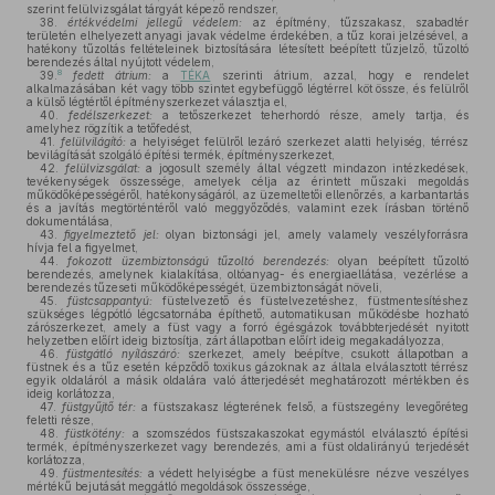
szerint felülvizsgálat tárgyát képező rendszer,
38.
értékvédelmi jellegű védelem:
az építmény, tűzszakasz, szabadtér
területén elhelyezett anyagi javak védelme érdekében, a tűz korai jelzésével, a
hatékony tűzoltás feltételeinek biztosítására létesített beépített tűzjelző, tűzoltó
berendezés által nyújtott védelem,
8
39.
fedett átrium:
a
TÉKA
szerinti átrium, azzal, hogy e rendelet
alkalmazásában két vagy több szintet egybefüggő légtérrel köt össze, és felülről
a külső légtértől építményszerkezet választja el,
40.
fedélszerkezet:
a tetőszerkezet teherhordó része, amely tartja, és
amelyhez rögzítik a tetőfedést,
41.
felülvilágító:
a helyiséget felülről lezáró szerkezet alatti helyiség, térrész
bevilágítását szolgáló építési termék, építményszerkezet,
42.
felülvizsgálat:
a jogosult személy által végzett mindazon intézkedések,
tevékenységek összessége, amelyek célja az érintett műszaki megoldás
működőképességéről, hatékonyságáról, az üzemeltetői ellenőrzés, a karbantartás
és a javítás megtörténtéről való meggyőződés, valamint ezek írásban történő
dokumentálása,
43.
figyelmeztető jel:
olyan biztonsági jel, amely valamely veszélyforrásra
hívja fel a figyelmet,
44.
fokozott üzembiztonságú tűzoltó berendezés:
olyan beépített tűzoltó
berendezés, amelynek kialakítása, oltóanyag- és energiaellátása, vezérlése a
berendezés tűzeseti működőképességét, üzembiztonságát növeli,
45.
füstcsappantyú:
füstelvezető és füstelvezetéshez, füstmentesítéshez
szükséges légpótló légcsatornába építhető, automatikusan működésbe hozható
zárószerkezet, amely a füst vagy a forró égésgázok továbbterjedését nyitott
helyzetben előírt ideig biztosítja, zárt állapotban előírt ideig megakadályozza,
46.
füstgátló nyílászáró:
szerkezet, amely beépítve, csukott állapotban a
füstnek és a tűz esetén képződő toxikus gázoknak az általa elválasztott térrész
egyik oldaláról a másik oldalára való átterjedését meghatározott mértékben és
ideig korlátozza,
47.
füstgyűjtő tér:
a füstszakasz légterének felső, a füstszegény levegőréteg
feletti része,
48.
füstkötény:
a szomszédos füstszakaszokat egymástól elválasztó építési
termék, építményszerkezet vagy berendezés, ami a füst oldalirányú terjedését
korlátozza,
49.
füstmentesítés:
a védett helyiségbe a füst menekülésre nézve veszélyes
mértékű bejutását meggátló megoldások összessége,