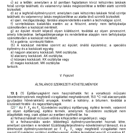
c)
az a tetőtér, amelyben a
b)
pontban foglaltakon kívül kétszintes lakások
felső szintje található, és valamennyi lakás megközelítése a tetőtér alatti szintről
biztosított,
d)
az a legfelső építményszint, amelyben csak kétszintes lakások felső szintje
található, és valamennyi lakás megközelítése az alatta lévő szintről biztosított,
e)
ipari, mezőgazdasági, tárolási alaprendeltetés esetén a technológiai szint,
f)
szinteltolásos kialakítás esetén az a félszint, amely nem befolyásolja
számottevően a kockázat mértékét,
g)
az épület részét képező olyan kilátószint, továbbá az olyan pinceszint,
amely kiterjedése, befogadóképessége és rendeltetése alapján nem befolyásolja
számottevően a kockázat mértékét,
h)
a galéria, szintosztó födém.
(5)
A kockázat mértéke szerint az épület, önálló épületrész, a speciális
építmény és a kockázati egység
a)
nagyon alacsony kockázati, NAK osztályba,
b)
alacsony kockázati, AK osztályba,
c)
közepes kockázati, KK osztályba vagy
d)
magas kockázati, MK osztályba
tartozik.
V. Fejezet
ÁLTALÁNOS SZERKEZETI KÖVETELMÉNYEK
13. §
(1)
Építőanyagként nem használhatók fel a vonatkozó műszaki
követelményeknek megfelelő vizsgálattal meghatározott, 150 °C-nál alacsonyabb
gyulladási hőmérsékletű anyagok, kivétel a kátrány, a bitumen, továbbá a
kiszáradt festék- és ragasztóanyagok.
21
(2)
Az F, F
és F
tűzvédelmi osztályú építőanyag, építési termék, valamint
fl
L
az olyan építőanyag, építési termék, amelynek tűzvédelmi osztályát nem
állapították meg, csak abban az esetben építhető be, ha
a)
felhasználását műszaki előírás kifejezetten engedélyezi, vagy
b)
a felhasználás során többrétegű építményszerkezetet hoznak létre,
amellyel szemben e rendelet tűzállóságiteljesítmény-követelményt támaszt, és a
létrehozott építményszerkezet az F, F
, F
vagy megfelelő vizsgálattal nem
fl
L
igazolt tűzvédelmi osztályú építőanyaggal, építési termékkel együtt vizsgálva A1,