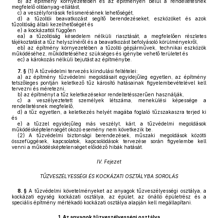
b)
az építmény környezetében és az építményen belül a rendeltetésnek
megfelelő oltóanyag-ellátást,
c)
a veszélyforrások felismerésének lehetőségét,
d)
a tűzoltói beavatkozást segítő berendezéseket, eszközöket és azok
tűzoltóság általi kezelhetőségét és
e)
a kockázattól függően
ea)
a tűzoltóság késedelem nélküli riasztását, a megfelelően részletes
tájékoztatást a tűz helyszínéről és a beavatkozást befolyásoló körülményekről,
eb)
az építmény környezetében a tűzoltó gépjárművek, technikai eszközök
működéséhez, működtetéséhez szükséges és igénybe vehető területet és
ec)
a károkozás nélküli bejutást az építménybe.
7. §
(1)
A tűzvédelmi tervezés kiindulási feltételei:
a)
az építmény tűzvédelmi megoldásait egyidejűleg egyetlen, az építmény
tetszőleges pontján keletkező tűz károsító hatásainak figyelembevételével kell
tervezni és méretezni,
b)
az építményt a tűz keletkezésekor rendeltetésszerűen használják,
c)
a veszélyeztetett személyek létszáma, menekülési képessége a
rendeltetésnek megfelelő,
d)
a tűz egyetlen, a keletkezés helyét magába foglaló tűzszakaszra terjed ki
és
e)
a tűzzel egyidejűleg más veszélyt, kárt, a tűzvédelmi megoldások
működésképtelenségét okozó esemény nem következik be.
(2)
A tűzvédelmi biztonsági berendezések, műszaki megoldások közötti
összefüggések, kapcsolatok, kapcsolódások tervezése során figyelembe kell
venni a működésképtelenséget előidéző hibák hatását.
IV. Fejezet
TŰZVESZÉLYESSÉGI ÉS KOCKÁZATI OSZTÁLYBA SOROLÁS
8. §
A tűzvédelmi követelményeket az anyagok tűzveszélyességi osztálya, a
kockázati egység kockázati osztálya, az épület, az önálló épületrész és a
speciális építmény mértékadó kockázati osztálya alapján kell megállapítani.
1.
Az anyagok tűzveszélyességi osztálya