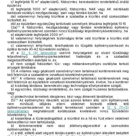
2
c)
legfeljebb 15 m
alapterületű, földszintes, kereskedelmi rendeltetésű önálló
épület és
2
d)
legfeljebb 1000 m
alapterületű, földszintes, NAK vagy AK mértékadó
kockázati osztályú mezőgazdasági, ipari vagy tárolási épület, ha
da)
valamennyi helyiség kiürítése a szabadba a kiürítés első szakaszában
biztosított, és
db)
az épületben egyidejűleg tartózkodó személyek létszáma legfeljebb 10 fő.
26
(2a)
A földszintes, mezőgazdasági vagy tárolási rendeltetésű építmény
építményszerkezeteivel szemben nincs tűzállósági teljesítménykövetelmény, ha
2
a)
alapterülete legfeljebb 2000 m
,
b)
valamennyi helyiségének biztonságos térbe való kiürítése a kiürítés első
szakaszában biztosított,
c)
valamennyi teherhordó, térelhatároló és tűzgátló építményszerkezet és
építési termék A1–A2 tűzvédelmi osztályú,
d)
a
33. § (4) bekezdése
szerinti helyiségeket az elvárt tűzállósági
teljesítményű építményszerkezetekkel határolják és a szabadból
megközelíthetően alakítják ki, és
e)
nem szolgál fokozottan tűz- vagy robbanásveszélyes osztályba tartozó
anyagok tárolására.
(3)
A villamos vagy gépészeti szerelvényt nem tartalmazó konténereknek meg
kell felelniük a szabadtérre vonatkozó követelményeknek.
27
(4)
A villamos vagy gépészeti szerelvényt tartalmazó konténereknek meg
kell felelniük az épületekre vonatkozó követelményeknek, kivéve, ha a konténer
a)
kizárólag tárolásra, berendezés vagy technológia elhelyezésére szolgál,
b)
egyszintes, közösségi rendeltetésű, és nem szolgál huzamos tartózkodásra,
vagy
c)
pirotechnikai termékek ideiglenes, kézi vagy átmeneti tárolóhelye.
28
(5)
Az építményhez illesztett, azzal azonos telken álló, szín építménynek
nem minősülő, időjárás elleni védelmet biztosító előtető, tető
építményszerkezeteivel és építési termékeivel szemben a
13. § (1)–(3)
bekezdésében
meghatározott korlátozások kivételével nincs tűzvédelmi
követelmény, ha
a)
kialakítása a tűzterjedésgátlást, a kiürítést és a hő és füst elleni védelmet
kedvezőtlenül nem befolyásolja,
b)
tönkremenetele nem okoz állékonyságvesztést a szomszédos
építményekben, és
c)
a tető, előtető alatt végzett tárolás esetén az építményben létesített beépített