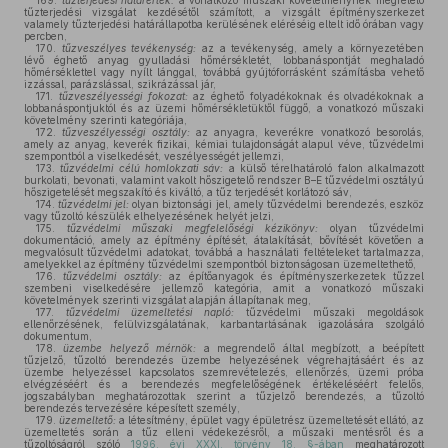
169.
tűzterjedési határérték:
a vonatkozó műszaki követelménynek megfelelő
tűzterjedési vizsgálat kezdésétől számított, a vizsgált építményszerkezet
valamely tűzterjedési határállapotba kerülésének eléréséig eltelt idő órában vagy
percben,
170.
tűzveszélyes tevékenység:
az a tevékenység, amely a környezetében
lévő éghető anyag gyulladási hőmérsékletét, lobbanáspontját meghaladó
hőmérséklettel vagy nyílt lánggal, továbbá gyújtóforrásként számításba vehető
izzással, parázslással, szikrázással jár,
171.
tűzveszélyességi fokozat:
az éghető folyadékoknak és olvadékoknak a
lobbanáspontjuktól és az üzemi hőmérsékletüktől függő, a vonatkozó műszaki
követelmény szerinti kategóriája,
172.
tűzveszélyességi osztály:
az anyagra, keverékre vonatkozó besorolás,
amely az anyag, keverék fizikai, kémiai tulajdonságát alapul véve, tűzvédelmi
szempontból a viselkedését, veszélyességét jellemzi,
173.
tűzvédelmi célú homlokzati sáv:
a külső térelhatároló falon alkalmazott
burkolati, bevonati, valamint vakolt hőszigetelő rendszer B–E tűzvédelmi osztályú
hőszigetelését megszakító és kiváltó, a tűz terjedését korlátozó sáv,
174.
tűzvédelmi jel:
olyan biztonsági jel, amely tűzvédelmi berendezés, eszköz
vagy tűzoltó készülék elhelyezésének helyét jelzi,
175.
tűzvédelmi műszaki megfelelőségi kézikönyv:
olyan tűzvédelmi
dokumentáció, amely az építmény építését, átalakítását, bővítését követően a
megvalósult tűzvédelmi adatokat, továbbá a használati feltételeket tartalmazza,
amelyekkel az építmény tűzvédelmi szempontból biztonságosan üzemeltethető,
176.
tűzvédelmi osztály:
az építőanyagok és építményszerkezetek tűzzel
szembeni viselkedésére jellemző kategória, amit a vonatkozó műszaki
követelmények szerinti vizsgálat alapján állapítanak meg,
177.
tűzvédelmi üzemeltetési napló:
tűzvédelmi műszaki megoldások
ellenőrzésének, felülvizsgálatának, karbantartásának igazolására szolgáló
dokumentum,
178.
üzembe helyező mérnök:
a megrendelő által megbízott, a beépített
tűzjelző, tűzoltó berendezés üzembe helyezésének végrehajtásáért és az
üzembe helyezéssel kapcsolatos szemrevételezés, ellenőrzés, üzemi próba
elvégzéséért és a berendezés megfelelőségének értékeléséért felelős,
jogszabályban meghatározottak szerint a tűzjelző berendezés, a tűzoltó
berendezés tervezésére képesített személy,
179.
üzemeltető:
a létesítmény, épület vagy épületrész üzemeltetését ellátó, az
üzemeltetés során a tűz elleni védekezésről, a műszaki mentésről és a
tűzoltóságról szóló
1996. évi XXXI. törvény 18. §-ában
meghatározott