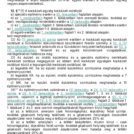
meghaladja a teljes alapterület 50%-át. Egyéb esetben a kockázati egység
vegyes alaprendeltetésű.
19
12. §
(1)
A kockázati egység kockázati osztályát
a)
speciális építmény esetén a
XII. fejezetben
foglaltak alapján,
b)
az
1. mellékletben
foglalt 3. táblázatban nem szereplő tárolási, továbbá az
ipari, mezőgazdasági rendeltetés esetén a
(2) bekezdés
alapján,
c)
az
1. mellékletben
foglalt 3. táblázatban szereplő tárolási rendeltetés esetén
az
1. mellékletben
foglalt 1–3. táblázat alapján,
d)
egyéb esetben az
1. mellékletben
foglalt 1. és 2. táblázat alapján
kell meghatározni.
(2)
Az
(1) bekezdés b) pontja
szerinti esetben a kockázati egység kockázati
osztályát a tűzvédelmi dokumentáció készítéséért felelős személy a
10. § (3)
bekezdésében
felsorolt jellemzők és a tűzvédelmi helyzetet befolyásoló, az
50. §
(3) bekezdésében
felsorolt és az egyéb körülmények vizsgálatával,
mérlegelésével határozza meg.
(3)
Az épület, az önálló épületrész és a speciális építmény mértékadó
kockázati osztálya megegyezik az abban lévő kockázati egységek kockázati
osztályai közül a legszigorúbb kockázati osztállyal, de
a)
legalább AK, ha az épület, önálló épületrész szintszáma meghaladja a 4
építményszintet,
b)
legalább KK, ha az épület, önálló épületrész szintszáma meghaladja a 7
építményszintet,
c)
MK, ha az épület, önálló épületrész szintszáma meghaladja a 15
építményszintet.
20
(4)
Az építményszintek számának a
(3) bekezdés
, a
24. § (2) bekezdés e)
pontja
, a
26. § (3) bekezdése
, a
2. mellékletben
foglalt 1., 2. és 3. táblázat
szerinti, valamint a legfelső építményszint szintmagasságának a
65. § (1)
bekezdés a) pontja
, a
79. § (1) bekezdése
, a
8. mellékletben
foglalt 2. táblázat 1.
sora szerinti megállapításánál, továbbá a kockázati osztály
1. mellékletben
foglalt
1. táblázat 2. és 3. sora szerinti megállapításánál figyelmen kívül hagyható
a)
az a tetőszint, amelyen csak felvonógépház, lépcsőház felső szintje,
továbbá gépészeti helyiség található, és a gépészeti helyiségek összesített
alapterülete nem haladja meg a tetőszint alapterületének 25%-át,
b)
az a tetőtér, amelyben – a tetőtér beépítetlen részén kívül – csak
felvonógépház, lépcsőház felső szintje, továbbá gépészeti helyiség található, és a
gépészeti helyiségek összesített alapterülete nem haladja meg a tetőtér
alapterületének 25%-át,