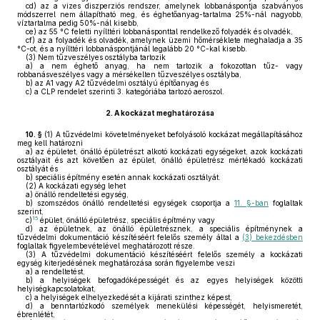
cd)
az a vizes diszperziós rendszer, amelynek lobbanáspontja szabványos
módszerrel nem állapítható meg, és éghetőanyag-tartalma 25%-nál nagyobb,
víztartalma pedig 50%-nál kisebb,
ce)
az 55 °C feletti nyílttéri lobbanásponttal rendelkező folyadék és olvadék,
cf)
az a folyadék és olvadék, amelynek üzemi hőmérséklete meghaladja a 35
°C-ot, és a nyílttéri lobbanáspontjánál legalább 20 °C-kal kisebb.
(3)
Nem tűzveszélyes osztályba tartozik
a)
a nem éghető anyag, ha nem tartozik a fokozottan tűz- vagy
robbanásveszélyes vagy a mérsékelten tűzveszélyes osztályba,
b)
az A1 vagy A2 tűzvédelmi osztályú építőanyag és
c)
a CLP rendelet szerinti 3. kategóriába tartozó aeroszol.
2.
A kockázat meghatározása
10. §
(1)
A tűzvédelmi követelményeket befolyásoló kockázat megállapításához
meg kell határozni
a)
az épületet, önálló épületrészt alkotó kockázati egységeket, azok kockázati
osztályait és azt követően az épület, önálló épületrész mértékadó kockázati
osztályát és
b)
speciális építmény esetén annak kockázati osztályát.
(2)
A kockázati egység lehet
a)
önálló rendeltetési egység,
b)
szomszédos önálló rendeltetési egységek csoportja a
11. §-ban
foglaltak
szerint,
15
c)
épület, önálló épületrész, speciális építmény vagy
d)
az épületnek, az önálló épületrésznek, a speciális építménynek a
tűzvédelmi dokumentáció készítéséért felelős személy által a
(3) bekezdésben
foglaltak figyelembevételével meghatározott része.
(3)
A tűzvédelmi dokumentáció készítéséért felelős személy a kockázati
egység kiterjedésének meghatározása során figyelembe veszi
a)
a rendeltetést,
b)
a helyiségek befogadóképességét és az egyes helyiségek közötti
helyiségkapcsolatokat,
c)
a helyiségek elhelyezkedését a kijárati szinthez képest,
d)
a benntartózkodó személyek menekülési képességét, helyismeretét,
ébrenlétét,