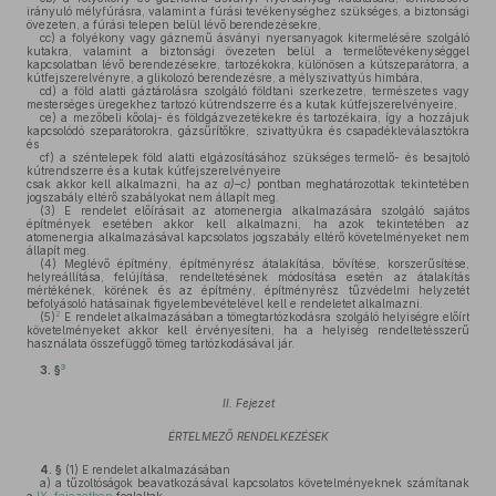
irányuló mélyfúrásra, valamint a fúrási tevékenységhez szükséges, a biztonsági
övezeten, a fúrási telepen belül lévő berendezésekre,
cc)
a folyékony vagy gáznemű ásványi nyersanyagok kitermelésére szolgáló
kutakra, valamint a biztonsági övezeten belül a termelőtevékenységgel
kapcsolatban lévő berendezésekre, tartozékokra, különösen a kútszeparátorra, a
kútfejszerelvényre, a glikolozó berendezésre, a mélyszivattyús himbára,
cd)
a föld alatti gáztárolásra szolgáló földtani szerkezetre, természetes vagy
mesterséges üregekhez tartozó kútrendszerre és a kutak kútfejszerelvényeire,
ce)
a mezőbeli kőolaj- és földgázvezetékekre és tartozékaira, így a hozzájuk
kapcsolódó szeparátorokra, gázsűrítőkre, szivattyúkra és csapadékleválasztókra
és
cf)
a széntelepek föld alatti elgázosításához szükséges termelő- és besajtoló
kútrendszerre és a kutak kútfejszerelvényeire
csak akkor kell alkalmazni, ha az
a)–c)
pontban meghatározottak tekintetében
jogszabály eltérő szabályokat nem állapít meg.
(3)
E rendelet előírásait az atomenergia alkalmazására szolgáló sajátos
építmények esetében akkor kell alkalmazni, ha azok tekintetében az
atomenergia alkalmazásával kapcsolatos jogszabály eltérő követelményeket nem
állapít meg.
(4)
Meglévő építmény, építményrész átalakítása, bővítése, korszerűsítése,
helyreállítása, felújítása, rendeltetésének módosítása esetén az átalakítás
mértékének, körének és az építmény, építményrész tűzvédelmi helyzetét
befolyásoló hatásainak figyelembevételével kell e rendeletet alkalmazni.
2
(5)
E rendelet alkalmazásában a tömegtartózkodásra szolgáló helyiségre előírt
követelményeket akkor kell érvényesíteni, ha a helyiség rendeltetésszerű
használata összefüggő tömeg tartózkodásával jár.
3
3. §
II. Fejezet
ÉRTELMEZŐ RENDELKEZÉSEK
4. §
(1)
E rendelet alkalmazásában
a)
a tűzoltóságok beavatkozásával kapcsolatos követelményeknek számítanak