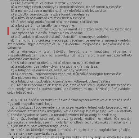
(2)
Az életvédelmi célokhoz tartozik különösen
a)
a veszélyeztetett személyek menekülésének, mentésének biztosítása,
b)
a menekülés és a mentés során az életfeltételek biztosítása,
c)
a tűzoltói beavatkozás résztvevőinek védelme és
d)
a tűzoltói beavatkozás feltételeinek biztosítása.
(3)
A közösségi értékvédelmi célokhoz tartozik különösen
a)
a lakáscélú ingatlanállomány védelme,
10
b)
a kritikus infrastruktúra, valamint az ország védelme és biztonsága
szempontjából jelentős infrastruktúra védelme,
c)
a társadalom alapvető ellátását biztosító intézmények védelme,
11
d)
a kulturális örökség megóvása, védelme, beleértve a műemlékvédelmi
szempontok figyelembevételét a tűzvédelmi megoldások megválasztásánál,
valamint
e)
a környezet – talaj, élővilág, levegő, víz – megóvása, védelme, a
visszafordíthatatlan vagy az aránytalanul nagy ráfordítással megszüntethető
károsodás elkerülése.
(4)
A tulajdonosi értékvédelmi célokhoz tartozik különösen
a)
a működés, üzemelés folyamatosságának fenntartása,
b)
a tulajdon, raktárkészlet, állatállomány védelme,
c)
az eszközök, berendezések védelme, működőképességük fenntartása,
d)
a piacvesztés elkerülése és
e)
a tulajdonosi, biztosítási, üzemeltetési költségek optimalizálása.
(5)
Az értékvédelmi célok teljesülése érdekében tett tulajdonosi intézkedések
nem befolyásolhatják kedvezőtlenül az életvédelmi és a közösségi értékvédelmi
célok teljesülését.
6. §
(1)
Az építési termékeket és az építményszerkezeteket a tervezés során
úgy kell megválasztani, hogy
a)
a kockázat függvényében a tartószerkezetek teherhordó képességüket, a
térelhatároló szerkezetek integritásukat és hőszigetelő képességüket – a várható
tűzhatást figyelembe véve – e rendelet szerinti időtartamig őrizzék meg,
b)
a tűzvédelmi célú építményszerkezetek, építési termékek tűz esetén
szerepüket e rendelet szerinti időtartamig töltsék be, funkciójukat megtartsák, a
tűz jelenlétére hatékonyan reagáljanak,
c)
a tűz és kísérőjelenségei terjedését funkciójuknak megfelelően gátolják,
nehezítsék vagy irányítsák, valamint
d)
a belőlük fejlődő hő, füst és égéstermékek mennyisége a lehető legkisebb