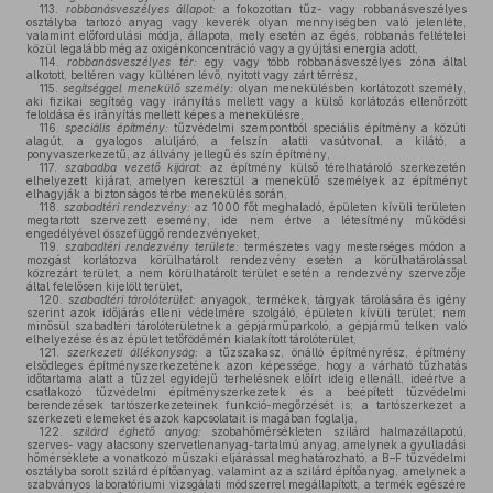
113.
robbanásveszélyes állapot:
a fokozottan tűz- vagy robbanásveszélyes
osztályba tartozó anyag vagy keverék olyan mennyiségben való jelenléte,
valamint előfordulási módja, állapota, mely esetén az égés, robbanás feltételei
közül legalább még az oxigénkoncentráció vagy a gyújtási energia adott,
114.
robbanásveszélyes tér:
egy vagy több robbanásveszélyes zóna által
alkotott, beltéren vagy kültéren lévő, nyitott vagy zárt térrész,
115.
segítséggel menekülő személy:
olyan menekülésben korlátozott személy,
aki fizikai segítség vagy irányítás mellett vagy a külső korlátozás ellenőrzött
feloldása és irányítás mellett képes a menekülésre,
116.
speciális építmény:
tűzvédelmi szempontból speciális építmény a közúti
alagút, a gyalogos aluljáró, a felszín alatti vasútvonal, a kilátó, a
ponyvaszerkezetű, az állvány jellegű és szín építmény,
117.
szabadba vezető kijárat:
az építmény külső térelhatároló szerkezetén
elhelyezett kijárat, amelyen keresztül a menekülő személyek az építményt
elhagyják a biztonságos térbe menekülés során,
118.
szabadtéri rendezvény:
az 1000 főt meghaladó, épületen kívüli területen
megtartott szervezett esemény, ide nem értve a létesítmény működési
engedélyével összefüggő rendezvényeket,
119.
szabadtéri rendezvény területe:
természetes vagy mesterséges módon a
mozgást korlátozva körülhatárolt rendezvény esetén a körülhatárolással
közrezárt terület, a nem körülhatárolt terület esetén a rendezvény szervezője
által felelősen kijelölt terület,
120.
szabadtéri tárolóterület:
anyagok, termékek, tárgyak tárolására és igény
szerint azok időjárás elleni védelmére szolgáló, épületen kívüli terület; nem
minősül szabadtéri tárolóterületnek a gépjárműparkoló, a gépjármű telken való
elhelyezése és az épület tetőfödémén kialakított tárolóterület,
121.
szerkezeti állékonyság:
a tűzszakasz, önálló építményrész, építmény
elsődleges építményszerkezetének azon képessége, hogy a várható tűzhatás
időtartama alatt a tűzzel egyidejű terhelésnek előírt ideig ellenáll, ideértve a
csatlakozó tűzvédelmi építményszerkezetek és a beépített tűzvédelmi
berendezések tartószerkezeteinek funkció-megőrzését is; a tartószerkezet a
szerkezeti elemeket és azok kapcsolatait is magában foglalja,
122.
szilárd éghető anyag:
szobahőmérsékleten szilárd halmazállapotú,
szerves- vagy alacsony szervetlenanyag-tartalmú anyag, amelynek a gyulladási
hőmérséklete a vonatkozó műszaki eljárással meghatározható, a B–F tűzvédelmi
osztályba sorolt szilárd építőanyag, valamint az a szilárd építőanyag, amelynek a
szabványos laboratóriumi vizsgálati módszerrel megállapított, a termék egészére