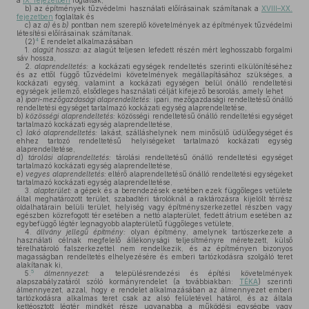
a
IX. fejezetben
foglaltak,
b)
az építmények tűzvédelmi használati előírásainak számítanak a
XVIII–XX.
fejezetben
foglaltak és
c)
az
a)
és
b)
pontban nem szereplő követelmények az építmények tűzvédelmi
létesítési előírásainak számítanak.
4
(2)
E rendelet alkalmazásában
1.
alagút hossza:
az alagút teljesen lefedett részén mért leghosszabb forgalmi
sáv hossza,
2.
alaprendeltetés:
a kockázati egységek rendeltetés szerinti elkülönítéséhez
és az ettől függő tűzvédelmi követelmények megállapításához szükséges, a
kockázati egység, valamint a kockázati egységen belül önálló rendeltetési
egységek jellemző, elsődleges használati célját kifejező besorolás, amely lehet
a)
ipari-mezőgazdasági alaprendeltetés:
ipari, mezőgazdasági rendeltetésű önálló
rendeltetési egységet tartalmazó kockázati egység alaprendeltetése,
b)
közösségi alaprendeltetés:
közösségi rendeltetésű önálló rendeltetési egységet
tartalmazó kockázati egység alaprendeltetése,
c)
lakó alaprendeltetés:
lakást, szálláshelynek nem minősülő üdülőegységet és
ehhez tartozó rendeltetésű helyiségeket tartalmazó kockázati egység
alaprendeltetése,
d)
tárolási alaprendeltetés:
tárolási rendeltetésű önálló rendeltetési egységet
tartalmazó kockázati egység alaprendeltetése,
e)
vegyes alaprendeltetés:
eltérő alaprendeltetésű önálló rendeltetési egységeket
tartalmazó kockázati egység alaprendeltetése,
3.
alapterület:
a gépek és a berendezések esetében ezek függőleges vetülete
által meghatározott terület, szabadtéri tárolóknál a raktározásra kijelölt térrész
oldalhatárain belüli terület, helyiség vagy építményszerkezettel részben vagy
egészben közrefogott tér esetében a nettó alapterület, fedett átrium esetében az
egybefüggő légtér legnagyobb alapterületű függőleges vetülete,
4.
állvány jellegű építmény:
olyan építmény, amelynek tartószerkezete a
használati célnak megfelelő állékonysági teljesítményre méretezett, külső
térelhatároló falszerkezettel nem rendelkezik, és az építményen bizonyos
magasságban rendeltetés elhelyezésére és emberi tartózkodásra szolgáló teret
alakítanak ki,
5
5.
álmennyezet:
a településrendezési és építési követelmények
alapszabályzatáról szóló kormányrendelet (a továbbiakban:
TÉKA
) szerinti
álmennyezet, azzal, hogy e rendelet alkalmazásában az álmennyezet emberi
tartózkodásra alkalmas teret csak az alsó felületével határol, és az általa
kettéosztott légtér mindkét része ugyanabba a működési egységbe vagy