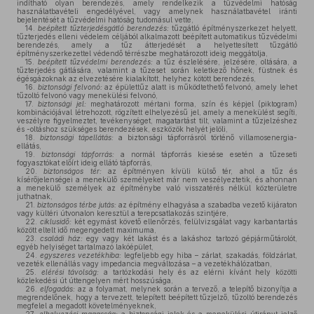
indítható olyan berendezés, amely rendelkezik a tűzvédelmi hatóság
használatbavételi engedélyével, vagy amelynek használatbavétel iránti
bejelentését a tűzvédelmi hatóság tudomásul vette,
14.
beépített tűzterjedésgátló berendezés:
tűzgátló építményszerkezet helyett,
tűzterjedés elleni védelem céljából alkalmazott beépített automatikus tűzvédelmi
berendezés, amely a tűz átterjedését a helyettesített tűzgátló
építményszerkezettel védendő térrészbe meghatározott ideig meggátolja,
15.
beépített tűzvédelmi berendezés:
a tűz észlelésére, jelzésére, oltására, a
tűzterjedés gátlására, valamint a tűzeset során keletkező hőnek, füstnek és
égésgázoknak az elvezetésére kialakított, helyhez kötött berendezés,
16.
biztonsági felvonó:
az épülettűz alatt is működtethető felvonó, amely lehet
tűzoltó felvonó vagy menekülési felvonó,
17.
biztonsági jel:
meghatározott mértani forma, szín és képjel (piktogram)
kombinációjával létrehozott, rögzített elhelyezésű jel, amely a menekülést segíti,
veszélyre figyelmeztet, tevékenységet, magatartást tilt, valamint a tűzjelzéshez
és -oltáshoz szükséges berendezések, eszközök helyét jelöli,
18.
biztonsági tápellátás:
a biztonsági tápforrásról történő villamosenergia-
ellátás,
19.
biztonsági tápforrás:
a normál tápforrás kiesése esetén a tűzeseti
fogyasztókat előírt ideig ellátó tápforrás,
20.
biztonságos tér:
az építményen kívüli külső tér, ahol a tűz és
kísérőjelenségei a menekülő személyeket már nem veszélyeztetik, és ahonnan
a menekülő személyek az építménybe való visszatérés nélkül közterületre
juthatnak,
21.
biztonságos térbe jutás:
az építmény elhagyása a szabadba vezető kijáraton
vagy kültéri útvonalon keresztül a terepcsatlakozás szintjére,
22.
ciklusidő:
két egymást követő ellenőrzés, felülvizsgálat vagy karbantartás
között eltelt idő megengedett maximuma,
23.
családi ház:
egy vagy két lakást és a lakáshoz tartozó gépjárműtárolót,
egyéb helyiséget tartalmazó lakóépület,
24.
egyszeres vezetékhiba:
legfeljebb egy hiba – zárlat, szakadás, földzárlat,
vezeték ellenállás vagy impedancia megváltozása – a vezetékhálózatban,
25.
elérési távolság:
a tartózkodási hely és az elérni kívánt hely közötti
közlekedési út úttengelyen mért hosszúsága,
26.
elfogadás:
az a folyamat, melynek során a tervező, a telepítő bizonyítja a
megrendelőnek, hogy a tervezett, telepített beépített tűzjelző, tűzoltó berendezés
megfelel a megadott követelményeknek,