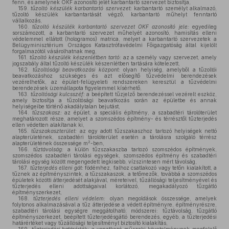
fenn, és amelynek OKF azonosító jelét karbantartó szervezet biztosítja,
159.
tűzoltó készülék karbantartó szervezet:
karbantartó személyt alkalmazó,
tűzoltó készülék karbantartását végző, karbantartó műhelyt fenntartó
vállalkozás,
160.
tűzoltó készülék karbantartó szervezet OKF azonosító jele:
egyedileg
sorszámozott, a karbantartó szervezet műhelyét azonosító, hamisítás elleni
védelemmel ellátott (hologramos) matrica, melyet a karbantartó szervezetek a
Belügyminisztérium Országos Katasztrófavédelmi Főigazgatóság által kijelölt
forgalmazótól vásárolhatnak meg,
161.
tűzoltó készülék készenlétben tartó:
az a személy vagy szervezet, amely
jogszabály által tűzoltó készülék készenlétben tartására kötelezett,
162.
tűzoltósági beavatkozási központ:
olyan helyiség, amelyből a tűzoltói
beavatkozáshoz szükséges és azt elősegítő tűzvédelmi berendezések
vezérelhetők, az épület-felügyeleti rendszereken keresztül a tűzvédelmi
berendezések üzemállapota figyelemmel kísérhető,
163.
tűzoltósági kulcsszéf:
a beépített tűzjelző berendezéssel vezérelt eszköz,
amely biztosítja a tűzoltósági beavatkozás során az épületbe és annak
helyiségeibe történő akadálytalan bejutást,
164.
tűzszakasz:
az épület, a speciális építmény, a szabadtéri tárolóterület
meghatározott része, amelyet a szomszédos építmény- és térrésztől tűzterjedés
ellen védetten alakítanak ki,
165.
tűzszakaszterület:
az egy adott tűzszakaszhoz tartozó helyiségek nettó
alapterületének, szabadtéri tárolóterület esetén a tárolásra szolgáló térrész
2
alapterületének összessége m
-ben,
166.
tűztávolság:
a külön tűzszakaszba tartozó szomszédos építmények,
szomszédos szabadtéri tárolási egységek, szomszédos építmény és szabadtéri
tárolási egység között megengedett legkisebb, vízszintesen mért távolság,
167.
tűzterjedés elleni gát:
födémhez, falhoz csatlakozó vagy tetőn kialakított, a
tűznek az építményszintek, a tűzszakaszok, a tetőmezők, továbbá a szomszédos
épületek közötti átterjedését alakjával, méreteivel, tűzállósági teljesítményével és
tűzterjedés elleni adottságaival korlátozó, megakadályozó tűzgátló
építményszerkezet,
168.
tűzterjedés elleni védelem:
olyan megoldások összessége, amelyek
folytonos alkalmazásával a tűz átterjedése a védett építményre, építményrészre,
szabadtéri tárolási egységre meggátolható; módszerei: tűztávolság, tűzgátló
építményszerkezet, beépített tűzterjedésgátló berendezés, egyéb, a tűzterjedési
határértéket vagy tűzállósági teljesítményt biztosító kialakítás,