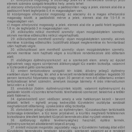
27.
elhelyezési magasság:
a biztonsági jelek és a menekülési útirányt jelző
elemek számára szolgáló telepítési hely, amely lehet
a)
alacsony elhelyezési magasság:
a padlószinten vagy a jelek, elemek alsó éle a
padlószint felett legfeljebb 0,4 m magasságban van,
b)
középmagas elhelyezési magasság:
az alacsony és a magas elhelyezési
magasság között, a padlósíktól mérve a jelek, elemek alsó éle 1,5–1,8 m
magasságban van,
c)
magas elhelyezési magasság:
a jelek, elemek alsó éle a padló felett legalább
1,8 m, de legfeljebb 3 m magasságban van,
28.
előkészítés nélkül menthető személy:
olyan mozgásképtelen személy,
akinek mentése előkészítés nélkül végrehajtható,
29.
előkészítéssel menthető személy:
olyan mozgásképtelen személy, akinek
mentése kizárólag előkészítés (szállítható állapot megteremtése és fenntartása)
után hajtható végre,
30.
előkészítéssel sem menthető személy:
olyan mozgásképtelen személy,
akinek mentése nem hajtható végre a kiürítésre rendelkezésre álló időtartam
alatt,
31.
elsődleges építményszerkezet:
az a szerkezeti elem, amely az épület
egészének vagy egyes szintjeinek állékonyságát tűz esetén biztosítja, valamint
a tűzterjedést gátló szerkezetek,
32.
emberi tartózkodásra szolgáló tér:
kilátó, állvány jellegű építmény
esetében olyan helyiség, tér, ahol a tervezett rendeltetésből adódóan legalább 30
percen keresztül folyamatos vagy olyan 30 percet el nem érő időtartamú emberi
tartózkodással lehet számolni, amelyek összege bármely 4 órás intervallumon
belül eléri a 2 órát,
33.
emeletközi födém:
építményszintek közötti, valamint építményszint és
padlástér közötti vízszintes teherhordó, térelhatároló szerkezet, beleértve a tetőtér
alatti födémet is,
34.
égéskésleltető szer:
védőszer, amely a vele hatékonyan kezelt – bevont
átitatott, telített – éghető anyag kedvezőbb tűzvédelmi osztályba sorolását
meghatározott időtartamig, újrakezelési időig biztosítja,
35.
életvédelmi jellegű védelem:
az építményben, tűzszakaszban tartózkodók
biztonsága érdekében, a tűz korai jelzésével, a kiürítés megfelelő feltételeinek
biztosítására létesített beépített tűzjelző berendezés által nyújtott védelem,
36.
építőanyag:
építési tevékenységhez használt, építési termék,
építményszerkezet alkotóelemét képező anyag,
37.
érintett műszaki megoldás:
jogszabály vagy a tűzvédelmi hatóság által előírt
tűzvédelmi berendezés, rendszer, készülék, szerkezet, valamint az e rendelet