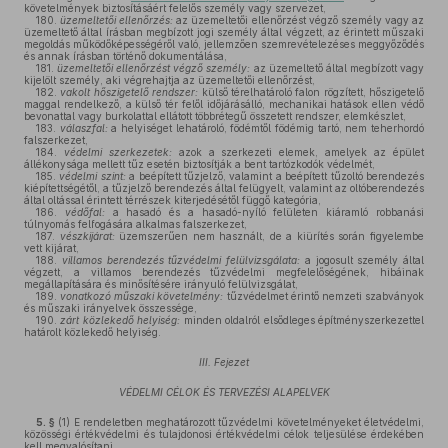
követelmények biztosításáért felelős személy vagy szervezet,
180.
üzemeltetői ellenőrzés:
az üzemeltetői ellenőrzést végző személy vagy az
üzemeltető által írásban megbízott jogi személy által végzett, az érintett műszaki
megoldás működőképességéről való, jellemzően szemrevételezéses meggyőződés
és annak írásban történő dokumentálása,
181.
üzemeltetői ellenőrzést végző személy:
az üzemeltető által megbízott vagy
kijelölt személy, aki végrehajtja az üzemeltetői ellenőrzést,
182.
vakolt hőszigetelő rendszer:
külső térelhatároló falon rögzített, hőszigetelő
maggal rendelkező, a külső tér felől időjárásálló, mechanikai hatások ellen védő
bevonattal vagy burkolattal ellátott többrétegű összetett rendszer, elemkészlet,
183.
válaszfal:
a helyiséget lehatároló, födémtől födémig tartó, nem teherhordó
falszerkezet,
184.
védelmi szerkezetek:
azok a szerkezeti elemek, amelyek az épület
állékonysága mellett tűz esetén biztosítják a bent tartózkodók védelmét,
185.
védelmi szint:
a beépített tűzjelző, valamint a beépített tűzoltó berendezés
kiépítettségétől, a tűzjelző berendezés által felügyelt, valamint az oltóberendezés
által oltással érintett térrészek kiterjedésétől függő kategória,
186.
védőfal:
a hasadó és a hasadó-nyíló felületen kiáramló robbanási
túlnyomás felfogására alkalmas falszerkezet,
187.
vészkijárat:
üzemszerűen nem használt, de a kiürítés során figyelembe
vett kijárat,
188.
villamos berendezés tűzvédelmi felülvizsgálata:
a jogosult személy által
végzett, a villamos berendezés tűzvédelmi megfelelőségének, hibáinak
megállapítására és minősítésére irányuló felülvizsgálat,
189.
vonatkozó műszaki követelmény:
tűzvédelmet érintő nemzeti szabványok
és műszaki irányelvek összessége,
190.
zárt közlekedő helyiség:
minden oldalról elsődleges építményszerkezettel
határolt közlekedő helyiség.
III. Fejezet
VÉDELMI CÉLOK ÉS TERVEZÉSI ALAPELVEK
5. §
(1)
E rendeletben meghatározott tűzvédelmi követelményeket életvédelmi,
közösségi értékvédelmi és tulajdonosi értékvédelmi célok teljesülése érdekében
kell megvalósítani.