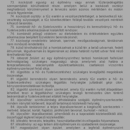
73.
kockázati egység:
az építmény vagy annak tűzterjedésgátlás
szempontjából körülhatárolt része, amelyen belül a kockázati osztályt
meghatározó körülményeket a tervezés során azonos mértékben és módon
veszik figyelembe,
74.
kockázati osztály:
a tűz esetén a veszélyeztetettséget, a bekövetkező kár,
veszteség súlyosságát, a tűz következtében fellépő további veszélyek mértékét
kifejező besorolás,
75.
kombinált hő- és füstelvezetés:
a hosszirányú és keresztirányú hő- és
füstelvezetés alkalmazásával kialakított rendszer,
76.
kombinált jellegű védelem:
az életvédelem és értékvédelem együttes
alkalmazása beépített tűzvédelmi berendezésnél,
77.
közösségi rendeltetés:
lakónak, iparinak, mezőgazdaságinak, tárolásinak
nem minősülő rendeltetés,
78.
külső térelhatároló fal:
a homlokzatnak a külső tér, a belső udvarnak, fedett
átriumnak, légudvarnak és légaknának az általa határolt nyitott udvar felé néző
térelhatároló fala,
79.
lábazati felület:
az egy építményszinthez tartozó homlokzati falfelület
technológiailag szükséges magasságú sávja, amelynek alsó határa a
terepcsatlakozás, alacsonyabb épületcsatlakozás, csatlakozó vízszintes
építményszerkezet felső síkja,
80.
légpótlás:
a hő- és füstelvezetéshez szükséges levegőpótló megoldások
összessége,
81.
légpótló berendezés:
olyan berendezés, amely tűz esetén a hő- és
füstelvezetéshez szükséges légpótlás helyiségbe juttatását gépi úton,
kényszeráramoltatással biztosítja,
82.
légpótló szerkezet:
olyan szerkezet, amely tűz esetén nyitott állapotában
lehetővé teszi a légpótláshoz szükséges levegő természetes úton történő
beáramlását a füstelvezetéssel ellátott helyiségbe,
83.
lépcsőház:
szintkülönbség áthidalására szolgáló, építményszerkezettel
minden irányból körbevett, lépcsőt tartalmazó közlekedő helyiség,
84.
lépcsők tartóelemei:
a teljes lépcsőszerkezet a kiegészítő szerkezetek –
mellvéd, lábazat, korlát, fogódzó, járófelületi bevonat, burkolat – nélkül,
85.
lépcsőtér:
lépcsőkarokból, pihenőkből és a kapcsolódó közlekedőkből álló,
összefüggő légteret képező közlekedőtér,
86.
létesítés:
tervezés, telepítés, használatbavétel és elfogadás folyamatsora,
87.
létesítmény:
az egy telken álló építmények és szabadterek összessége,
9
88.
magasépület:
olyan épület, amelyben a legfelső építményszint