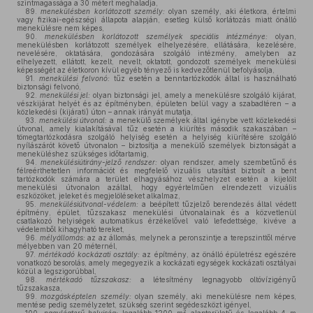
szintmagassága a 30 métert meghaladja,
89.
menekülésben korlátozott személy:
olyan személy, aki életkora, értelmi
vagy fizikai-egészségi állapota alapján, esetleg külső korlátozás miatt önálló
menekülésre nem képes,
90.
menekülésben korlátozott személyek speciális intézménye:
olyan,
menekülésben korlátozott személyek elhelyezésére, ellátására, kezelésére,
nevelésére, oktatására, gondozására szolgáló intézmény, amelyben az
elhelyezett, ellátott, kezelt, nevelt, oktatott, gondozott személyek menekülési
képességét az életkoron kívül egyéb tényező is kedvezőtlenül befolyásolja,
91.
menekülési felvonó:
tűz esetén a benntartózkodók által is használható
biztonsági felvonó,
92.
menekülési jel:
olyan biztonsági jel, amely a menekülésre szolgáló kijárat,
vészkijárat helyét és az építményben, épületen belül vagy a szabadtéren – a
közlekedési (kijárati) úton – annak irányát mutatja,
93.
menekülési útvonal:
a menekülő személyek által igénybe vett közlekedési
útvonal, amely kialakításával tűz esetén a kiürítés második szakaszában –
tömegtartózkodásra szolgáló helyiség esetén a helyiség kiürítésére szolgáló
nyílászárót követő útvonalon – biztosítja a menekülő személyek biztonságát a
meneküléshez szükséges időtartamig,
94.
menekülésiútirány-jelző rendszer:
olyan rendszer, amely szembetűnő és
félreérthetetlen információt és megfelelő vizuális utasítást biztosít a bent
tartózkodók számára a terület elhagyásához vészhelyzet esetén a kijelölt
menekülési útvonalon azáltal, hogy egyértelműen elrendezett vizuális
eszközöket, jeleket és megjelöléseket alkalmaz,
95.
menekülésiútvonal-védelem:
a beépített tűzjelző berendezés által védett
építmény, épület, tűzszakasz menekülési útvonalainak és a közvetlenül
csatlakozó helyiségek automatikus érzékelővel való lefedettsége, kivéve a
védelemből kihagyható tereket,
96.
mélyállomás:
az az állomás, melynek a peronszintje a terepszinttől mérve
mélyebben van 20 méternél,
97.
mértékadó kockázati osztály:
az építmény, az önálló épületrész egészére
vonatkozó besorolás, amely megegyezik a kockázati egységek kockázati osztályai
közül a legszigorúbbal,
98.
mértékadó tűzszakasz:
a létesítmény legnagyobb oltóvízigényű
tűzszakasza,
99.
mozgásképtelen személy:
olyan személy, aki menekülésre nem képes,
mentése pedig személyzetet, szükség szerint segédeszközt igényel,
2