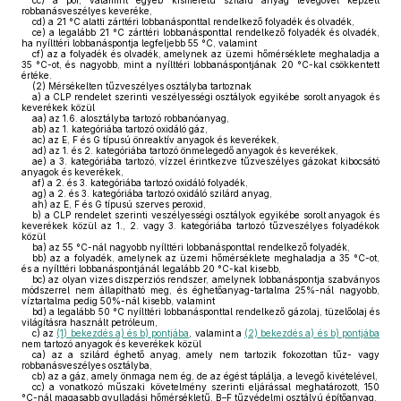
cc)
a por, valamint egyéb kisméretű szilárd anyag levegővel képzett
robbanásveszélyes keveréke,
cd)
a 21 °C alatti zárttéri lobbanásponttal rendelkező folyadék és olvadék,
ce)
a legalább 21 °C zárttéri lobbanásponttal rendelkező folyadék és olvadék,
ha nyílttéri lobbanáspontja legfeljebb 55 °C, valamint
cf)
az a folyadék és olvadék, amelynek az üzemi hőmérséklete meghaladja a
35 °C-ot, és nagyobb, mint a nyílttéri lobbanáspontjának 20 °C-kal csökkentett
értéke.
(2)
Mérsékelten tűzveszélyes osztályba tartoznak
a)
a CLP rendelet szerinti veszélyességi osztályok egyikébe sorolt anyagok és
keverékek közül
aa)
az 1.6. alosztályba tartozó robbanóanyag,
ab)
az 1. kategóriába tartozó oxidáló gáz,
ac)
az E, F és G típusú önreaktív anyagok és keverékek,
ad)
az 1. és 2. kategóriába tartozó önmelegedő anyagok és keverékek,
ae)
a 3. kategóriába tartozó, vízzel érintkezve tűzveszélyes gázokat kibocsátó
anyagok és keverékek,
af)
a 2. és 3. kategóriába tartozó oxidáló folyadék,
ag)
a 2. és 3. kategóriába tartozó oxidáló szilárd anyag,
ah)
az E, F és G típusú szerves peroxid,
b)
a CLP rendelet szerinti veszélyességi osztályok egyikébe sorolt anyagok és
keverékek közül az 1., 2. vagy 3. kategóriába tartozó tűzveszélyes folyadékok
közül
ba)
az 55 °C-nál nagyobb nyílttéri lobbanásponttal rendelkező folyadék,
bb)
az a folyadék, amelynek az üzemi hőmérséklete meghaladja a 35 °C-ot,
és a nyílttéri lobbanáspontjánál legalább 20 °C-kal kisebb,
bc)
az olyan vizes diszperziós rendszer, amelynek lobbanáspontja szabványos
módszerrel nem állapítható meg, és éghetőanyag-tartalma 25%-nál nagyobb,
víztartalma pedig 50%-nál kisebb, valamint
bd)
a legalább 50 °C nyílttéri lobbanásponttal rendelkező gázolaj, tüzelőolaj és
világításra használt petróleum,
c)
az
(1) bekezdés a) és b) pontjába
, valamint a
(2) bekezdés a) és b) pontjába
nem tartozó anyagok és keverékek közül
ca)
az a szilárd éghető anyag, amely nem tartozik fokozottan tűz- vagy
robbanásveszélyes osztályba,
cb)
az a gáz, amely önmaga nem ég, de az égést táplálja, a levegő kivételével,
cc)
a vonatkozó műszaki követelmény szerinti eljárással meghatározott, 150
°C-nál magasabb gyulladási hőmérsékletű, B–F tűzvédelmi osztályú építőanyag,