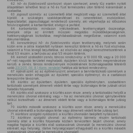
kivételével,
62.
hő- és füstelvezető szerkezet:
olyan szerkezet, amely tűz esetén nyitott
állapotában lehetővé teszi a hő és füst természetes úton történő kiáramlását a
szabadba,
63.
jogosult személy:
az üzemeltető által megbízott vagy az üzemeltető által
kijelölt, a szükséges szakképesítéssel és ismeretekkel, eszközökkel,
tapasztalattal, jogosultsággal rendelkező személy, aki végrehajtja az időszakos
felülvizsgálatot, a karbantartást, elvégzi a javítást,
64.
karbantartás:
mindazon intézkedések, tevékenységek összessége,
amelyek célja az érintett műszaki megoldás működőképességének,
hatékonyságának biztosítása, meghibásodásának megelőzése, valamint ezek
dokumentálása,
65.
keresztirányú hő- és füstelvezetés:
olyan tevékenység, melynek során
külön erre a célra kialakított nyíláson keresztül történik a hő és füst elszívása,
valamint a friss levegő bejuttatása, az elszívás az alagút keresztmetszetének a
felső 1/3 részén, a befúvás az alsó 1/3 részén történik,
66.
kiemelt szabadtéri zenés, táncos rendezvény:
a 10 000 főt, vagy a 20 000
2
m
-nél nagyobb területet meghaladó, épületen kívüli területen megrendezésre
kerülő, a zenés, táncos rendezvények működésének biztonságosabbá tételéről
szóló
23/2011. (III. 8.) Korm. rendelet
hatálya alá tartozó rendezvény,
67.
kijárati szint:
az az építményszint, amelyen a benntartózkodó személyek a
menekülés során elhagyják az épületet, speciális építményt, és a csatlakozó
terepszintre távoznak,
68.
kiürítés:
az épületben, épületen, speciális építményben, szabadtéren
tartózkodó személyek átmeneti védett térbe vagy biztonságos térbe jutását célzó
haladás folyamata,
69.
kiürítés első szakasza:
a kiürítés azon része, amely a tartózkodási helytől a
menekülési útvonal eléréséig vagy – ha az menekülési útvonal igénybevétele
nélkül biztosítható – az átmeneti védett térbe vagy a biztonságos térbe jutásig
tart,
70.
kiürítés második szakasza:
a kiürítés azon része, amely a menekülési
útvonal elérésétől a biztonságos térbe vagy átmeneti védett térbe jutásig tart,
71.
kiürítésre szolgáló nyílászáró:
a kiürítés útvonalán beépített nyílászáró,
72.
kiürítésre szolgáló útvonal:
az építmény bármely részén tartózkodó
személy által a kiürítés folyamata közben tervezetten bejárt útvonal, amely
magába foglalja a kiürítés első szakaszának útvonalát (a menekülési útvonal
elérését, egy helyiség, illetve helyiségcsoport elhagyását) és a kiürítés második
szakaszának útvonalát (a menekülési útvonalat),