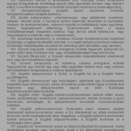
136.
többirányú kiürítés:
a tartózkodási hely, helyiség, önálló rendeltetési
egység elhagyásának lehetősége egynél több, egymástól részben vagy teljesen
eltérő, a kiürítést önmagában is biztosító útvonalon keresztül a biztonságos térig,
137.
tömegtartózkodásra szolgáló épület:
épületnek minősülő,
tömegtartózkodásra szolgáló építmény,
138.
tűzálló kábelrendszer:
villamosenergia- vagy adatátviteli vezetékek,
kábelek, tokozott sínek, a hozzájuk tartozó csatornák, bevonatok és burkolatok,
hordozó- és tartószerkezetek, valamint elosztók és kötődobozok olyan együttese,
amely meghatározott időtartamig tűzterhelésnek kitéve is képes
működőképességét megtartani anélkül, hogy benne zárlat keletkezne, vagy
megszakadna a jelátvitel vagy a villamos áram,
139.
tűzállósági teljesítmény:
a vonatkozó műszaki követelménynek megfelelő
tűzállósági vizsgálat kezdésétől számított, a vizsgált építményszerkezet valamely
tűzállósági határállapotba kerülésének eléréséig eltelt idő órában vagy percben,
140.
tűzeseti fogyasztó:
villamos energiával működő fogyasztó, amelynek tűz
esetén előírt ideig működnie kell, vagy működőképességét meg kell őriznie,
141.
tűzeseti főkapcsoló:
a tűzeseti lekapcsolás megvalósítására alkalmazott
kézi vagy távműködtetésű kapcsoló,
142.
tűzeseti lekapcsolás:
az építmény villamos energiával működő
fogyasztóinak egy helyről, egy vagy több csoportban történő helyi vagy villamos
távműködtetésű lekapcsolása a villamos tápellátásról,
143.
tűzgátló alapszerkezet:
a tűzfal, a tűzgátló fal és a tűzgátló födém
gyűjtőfogalma,
144.
tűzgátló álmennyezet:
egy helyiségben, legfeljebb egy tűzszakaszban
kialakított olyan álmennyezet, amely tűzvédelmi jellemzőinél fogva a felette lévő
födémmel vagy tetőszerkezettel együtt az előírt tűzállósági
teljesítményjellemzőket biztosítja,
145.
tűzgátló előtér:
tűzgátló építményszerkezetekkel határolt előtér, amely
önálló szellőztetéssel rendelkezik, ajtószerkezeteinek mérete biztosítja a gyors
menekülés lehetőségét, és ajtószerkezetei önműködő csukószerkezettel
ellátottak,
146.
tűzgátló építményszerkezet:
tűzterjedés elleni védelem céljából
alkalmazott építményszerkezet, amely a tűz átterjedését az általa elválasztott
térrészek között meghatározott ideig meggátolja; a tűzgátló építményszerkezetek
körébe tartoznak a tűzgátló alapszerkezetek, a tűzgátló lezárások és a
tűzterjedés elleni gátak,
147.
tűzgátló fal:
falszerkezet, amely az általa elválasztott tűzszakaszok, önálló
rendeltetési egységek vagy helyiségek között a tűz átterjedését meghatározott