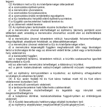
legyen.
(2)
Korlátozni kell a tűz és kísérőjelenségei átterjedését
a)
a szomszédos építményekre,
b)
a menekülési útvonalakra,
c)
a szomszédos tűzszakaszokra,
d)
a szomszédos önálló rendeltetési egységekre,
e)
a tűz keletkezési helyétől eltérő építményszintekre,
f)
a tűzgátló szerkezetekkel határolt terekre és
g)
az átmeneti védett terekre.
(3)
Az építményben tartózkodók részére biztosítani kell
a)
a menekülési útvonal elérhetőségét az építmény bármely pontjáról azon
időtartam alatt, ameddig a menekülési útvonalhoz vezető úton az életfeltételek
biztosítottak,
b)
a menekülési útvonal késedelem nélküli használatát, felismerhetőséget,
megvilágítását, akadályok feloldását, az átbocsátóképességet,
c)
a menekülési útvonal védelmét a tűz és kísérőjelenségei ellen,
d)
a menekülési képességtől függően meghatározott időn vagy távolságon
belül a biztonságos térbe vagy az átmeneti védett térbe jutást vagy a tartózkodási
hely védelmét és
e)
a kockázattól függően
ea)
a megfelelő tartalmú, késedelem nélküli, a kiürítés szakaszaihoz igazított
tájékoztatást a tűzről,
eb)
az alternatív menekülési lehetőséget, a többirányú kiürítést,
ec)
a pánik kialakulásának valószínűségét csökkentő műszaki megoldásokat
és
ed)
az építmény környezetében a kijutáshoz, az építmény elhagyásához
szükséges és alkalmas területet.
(4)
A tűz során fejlődő hő és füst káros hatásai miatt hő és füst elleni
védelemmel biztosítani kell
a)
a menekülő személyek védelmét,
b)
a tartószerkezetekre ható hőterhelés csökkentését,
c)
a tűzfészek észlelhetőségét és legalább egy irányból való
megközelíthetőségét és
d)
a tulajdonos döntése, kockázatvállalása függvényében az értéktárgyak
védelmét.
(5)
A tűzoltói beavatkozás hatékonysága céljából biztosítani kell
a)
az építmény akadálytalan megközelítését tűzoltó gépjárművel,