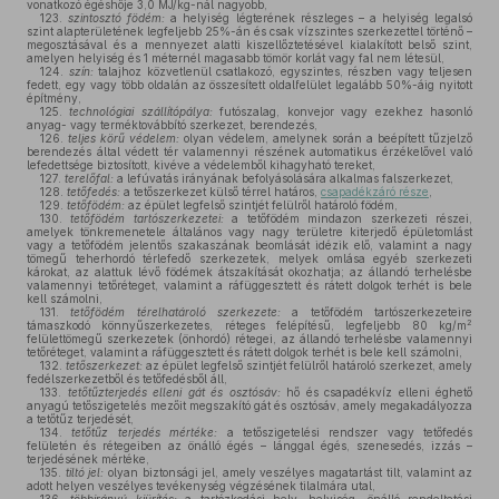
vonatkozó égéshője 3,0 MJ/kg-nál nagyobb,
123.
szintosztó födém:
a helyiség légterének részleges – a helyiség legalsó
szint alapterületének legfeljebb 25%-án és csak vízszintes szerkezettel történő –
megosztásával és a mennyezet alatti kiszellőztetésével kialakított belső szint,
amelyen helyiség és 1 méternél magasabb tömör korlát vagy fal nem létesül,
124.
szín:
talajhoz közvetlenül csatlakozó, egyszintes, részben vagy teljesen
fedett, egy vagy több oldalán az összesített oldalfelület legalább 50%-áig nyitott
építmény,
125.
technológiai szállítópálya:
futószalag, konvejor vagy ezekhez hasonló
anyag- vagy terméktovábbító szerkezet, berendezés,
126.
teljes körű védelem:
olyan védelem, amelynek során a beépített tűzjelző
berendezés által védett tér valamennyi részének automatikus érzékelővel való
lefedettsége biztosított, kivéve a védelemből kihagyható tereket,
127.
terelőfal:
a lefúvatás irányának befolyásolására alkalmas falszerkezet,
128.
tetőfedés:
a tetőszerkezet külső térrel határos,
csapadékzáró része
,
129.
tetőfödém:
az épület legfelső szintjét felülről határoló födém,
130.
tetőfödém tartószerkezetei:
a tetőfödém mindazon szerkezeti részei,
amelyek tönkremenetele általános vagy nagy területre kiterjedő épületomlást
vagy a tetőfödém jelentős szakaszának beomlását idézik elő, valamint a nagy
tömegű teherhordó térlefedő szerkezetek, melyek omlása egyéb szerkezeti
károkat, az alattuk lévő födémek átszakítását okozhatja; az állandó terhelésbe
valamennyi tetőréteget, valamint a ráfüggesztett és rátett dolgok terhét is bele
kell számolni,
131.
tetőfödém térelhatároló szerkezete:
a tetőfödém tartószerkezeteire
2
támaszkodó könnyűszerkezetes, réteges felépítésű, legfeljebb 80 kg/m
felülettömegű szerkezetek (önhordó) rétegei, az állandó terhelésbe valamennyi
tetőréteget, valamint a ráfüggesztett és rátett dolgok terhét is bele kell számolni,
132.
tetőszerkezet:
az épület legfelső szintjét felülről határoló szerkezet, amely
fedélszerkezetből és tetőfedésből áll,
133.
tetőtűzterjedés elleni gát és osztósáv:
hő és csapadékvíz elleni éghető
anyagú tetőszigetelés mezőit megszakító gát és osztósáv, amely megakadályozza
a tetőtűz terjedését,
134.
tetőtűz terjedés mértéke:
a tetőszigetelési rendszer vagy tetőfedés
felületén és rétegeiben az önálló égés – lánggal égés, szenesedés, izzás –
terjedésének mértéke,
135.
tiltó jel:
olyan biztonsági jel, amely veszélyes magatartást tilt, valamint az
adott helyen veszélyes tevékenység végzésének tilalmára utal,