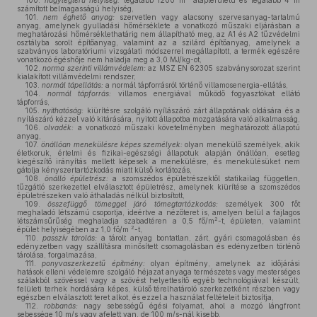
100.
nagylégterű helyiség:
legalább 1200 m
alapterületű és legalább 4 m
számított belmagasságú helyiség,
101.
nem éghető anyag:
szervetlen vagy alacsony szervesanyag-tartalmú
anyag, amelynek gyulladási hőmérséklete a vonatkozó műszaki eljárásban a
meghatározási hőmérséklethatárig nem állapítható meg, az A1 és A2 tűzvédelmi
osztályba sorolt építőanyag, valamint az a szilárd építőanyag, amelynek a
szabványos laboratóriumi vizsgálati módszerrel megállapított, a termék egészére
vonatkozó égéshője nem haladja meg a 3,0 MJ/kg-ot,
102.
norma szerinti villámvédelem:
az MSZ EN 62305 szabványsorozat szerint
kialakított villámvédelmi rendszer,
103.
normál tápellátás:
a normál tápforrásról történő villamosenergia-ellátás,
104.
normál tápforrás:
villamos energiával működő fogyasztókat ellátó
tápforrás,
105.
nyithatóság:
kiürítésre szolgáló nyílászáró zárt állapotának oldására és a
nyílászáró kézzel való kitárására, nyitott állapotba mozgatására való alkalmasság,
106.
olvadék:
a vonatkozó műszaki követelményben meghatározott állapotú
anyag,
107.
önállóan menekülésre képes személyek:
olyan menekülő személyek, akik
életkoruk, értelmi és fizikai-egészségi állapotuk alapján önállóan, esetleg
kiegészítő irányítás mellett képesek a menekülésre, és menekülésüket nem
gátolja kényszertartózkodás miatt külső korlátozás,
108.
önálló épületrész:
a szomszédos épületrészektől statikailag független,
tűzgátló szerkezettel elválasztott épületrész, amelynek kiürítése a szomszédos
épületrészeken való áthaladás nélkül biztosított,
109.
összefüggő tömeggel járó tömegtartózkodás:
személyek 300 főt
meghaladó létszámú csoportja, ideértve a nézőteret is, amelyen belül a fajlagos
2
létszámsűrűség meghaladja szabadtéren a 0,5 fő/m
-t, épületen, valamint
2
épület helyiségében az 1,0 fő/m
-t,
110.
passzív tárolás:
a tárolt anyag bontatlan, zárt, gyári csomagolásban és
edényzetben vagy szállításra minősített csomagolásban és edényzetben történő
tárolása, forgalmazása,
111.
ponyvaszerkezetű építmény:
olyan építmény, amelynek az időjárási
hatások elleni védelemre szolgáló héjazat anyaga természetes vagy mesterséges
szálakból szövéssel vagy a szövést helyettesítő egyéb technológiával készült,
felületi terhek hordására képes, külső térelhatároló szerkezetként részben vagy
egészben elválasztott teret alkot, és ezzel a használat feltételeit biztosítja,
112.
robbanás:
nagy sebességű égési folyamat, ahol a mozgó lángfront
sebessége 10 m/s vagy afelett van, de 100 m/s-nál kisebb,