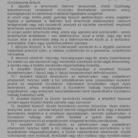
tűzszakaszba tartozik,
6.
álpadló:
a teherhordó födémre támaszkodó, önálló tűzállósági
teljesítménnyel rendelkező vízszintes térelhatároló szerkezet, amely
épületgépészeti és elektromos installáció fogadására szolgálhat:
a)
emelt vagy kettős padló:
gyárilag készült padlórendszer, amely magában
foglalja a padlólapot, a födémen levő teherhordó alátámasztást, valamint
tartógerendát vagy más összetevőt, amelyek az épületbe szerelhető, megfelelő
teherhordó szerkezetet biztosítanak,
b)
üreges padló:
teherhordó réteg, amely egy speciális alsó szerkezettel – amely
tartalmazhat tartólábakat – van alátámasztva, azzal a céllal, hogy egy teret
hozzon létre a teherhordó réteg és a födémszerkezet között pl. a távközlési,
áramellátási, fűtési vagy szellőzővezetékek számára,
7.
átfolyási tényező:
a hő- és füstelvezető szerkezet és a légpótló szerkezet
hatásfokát jellemző szám, a hatásos nyílásfelület és a geometriai nyílásfelület
hányadosa,
8.
átmeneti védett tér:
helyiség, helyiségcsoport vagy tér, amely kialakításával
tűz esetén az oda menekülő vagy menekített személyek biztonságát átmenetileg,
a mentés vagy a további menekülés végrehajtásáig biztosítja,
9.
beépített tűzjelző berendezés részegysége:
a vonatkozó műszaki
követelményben I. típusú vagy II. típusú komponensnek definiált eszköz,
6
10.
beépített tűzjelző berendezés:
az építményben vagy szabadtéren
elhelyezett, helyhez kötött, a tűz kifejlődésének korai szakaszában észlelést,
jelzést és megfelelő tűzvédelmi intézkedést önműködően végző olyan
berendezés, amely rendelkezik a tűzvédelmi hatóság használatbavételi
engedélyével, vagy amelynek használatbavétel iránti bejelentését a tűzvédelmi
hatóság tudomásul vette,
11.
beépített tűzjelző és tűzoltó berendezés telepítője:
a telepítési folyamat
minden egyes részéért felelős személy vagy szervezet,
12.
beépített tűzjelző, tűzoltó berendezés üzembe helyezése:
olyan eljárás,
amelynek során az üzembe helyező mérnök meggyőződik arról, hogy a telepített
berendezés megfelel-e a vonatkozó jogszabályban, nemzeti szabványban, a
tűzvédelmi hatóság által előírt, továbbá a gyártó által megadott
követelményeknek és az engedélyezett, elfogadott tervdokumentációnak,
7
13.
beépített tűzoltó berendezés:
az építményben vagy szabadtéren
elhelyezett, helyhez kötött, a tűz oltására, a beavatkozás könnyítésére, a tűz
terjedésének megakadályozására, a tűzkár csökkentésére alkalmazott, tűzoltó
vízforrásnak nem minősülő, önműködő vagy kézi indítású vagy mindkét módon