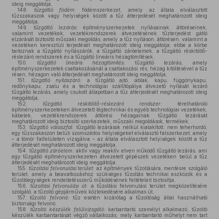
ideig meggátolja,
148.
tűzgátló födém:
födémszerkezet, amely az általa elválasztott
tűzszakaszok vagy helyiségek között a tűz átterjedését meghatározott ideig
meggátolja,
149.
tűzgátló lezárás:
építményszerkezetek nyílásainak, áttöréseinek,
valamint vezetékek, vezetékrendszerek átvezetésének tűzterjedést gátló
elzárását biztosító műszaki megoldás, amely a tűz nyíláson, áttörésen, valamint a
vezetéken keresztüli terjedését meghatározott ideig meggátolja; ebbe a körbe
tartoznak a tűzgátló nyílászárók, a tűzgátló záróelemek, a tűzgátló réskitöltő-
réslezáró rendszerek és a tűzgátló lineáris hézagtömítések,
150.
tűzgátló lineáris hézagtömítés:
tűzgátló lezárás, amely
építményszerkezetek csatlakozásánál a csatlakozási rés, hézag kitöltésével a tűz
résen, hézagon való átterjedését meghatározott ideig meggátolja,
151.
tűzgátló nyílászáró:
a tűzgátló ajtó, ablak, kapu, függönykapu,
redőnykapu, zsalu és a technológiai szállítópálya átvezető nyílását lezáró
tűzgátló lezárás, amely csukott állapotban a tűz átterjedését meghatározott ideig
meggátolja,
152.
tűzgátló réskitöltő-réslezáró rendszer:
térelhatároló
építményszerkezeteken átvezetett légtechnikai és egyéb technológiai vezetékek,
kábelek, vezetékrendszerek áttörési hézagainak tűzgátló lezárását
meghatározott ideig biztosító szerkezetek, műszaki megoldások, termékek,
153.
tűzgátló válaszfal:
tűzgátló lezárások nélkül kialakított, nem teherhordó,
egy tűzszakaszon belüli szomszédos helyiségeket elválasztó falszerkezet, amely
– a tömör falfelületen vizsgálva – az általa elválasztott helyiségek között a tűz
átterjedését meghatározott ideig meggátolja,
154.
tűzgátló záróelem:
aktív vagy reaktív elven működő tűzgátló lezárás, ami
egy tűzgátló építményszerkezeten átvezetett gépészeti vezetéken belül a tűz
átterjedését meghatározott ideig meggátolja,
155.
tűzoltási felvonulási terület:
az építmények tűzoltására, mentésre szolgáló
terület, amely a beavatkozáshoz szükséges tűzoltás technikai eszközök és a
tűzoltóegységek rendeltetésszerű működésének feltételeit biztosítja,
156.
tűzoltási felvonulási út:
a tűzoltási felvonulási terület megközelítésére
szolgáló, a tűzoltó gépjárművek közlekedésére alkalmas út,
157.
tűzoltó felvonó:
tűz esetén kizárólag a tűzoltóság által használható
biztonsági felvonó,
158.
tűzoltó készülék felülvizsgáló:
karbantartó személyt alkalmazó, tűzoltó
készülék karbantartását végző vállalkozás, mely karbantartó műhelyt nem tart