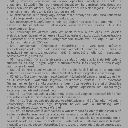
50.
füstmentes lépcsőház:
az olyan lépcsőház, amelybe az épülettűz
alkalmával képződött füst és mérgező égésgázok bejutásának lehetősége oly
mértékben van korlátozva, hogy a lépcsőház az épület biztonságos kiürítésére és
a mentésre meghatározott ideig alkalmas marad,
51.
füstszakasz:
a helyiség vagy annak része, amelynek kialakítása korlátozza
a füst átterjedését a szomszédos füstszakaszba,
52.
füstszegény levegőréteg:
a helyiség légterének alsó része, amelyben tűz
esetén a tűzből felszálló füstoszlopon kívül veszélyes mértékű füst kis
mértékben van jelen,
53.
hatékony szellőztetés:
ahol az adott térben a szellőzés, szellőztetés
biztosítja, hogy üzemi körülmények között az éghető gázok, gőzök koncentrációja
a kibocsátási hely közvetlen környezetének kivételével ne érje el az alsó
robbanási határérték 20%-át,
54.
homlokzati tűzterjedési határérték:
a vonatkozó műszaki
követelményeknek megfelelő vizsgálat kezdetétől számított, a tűznek a
homlokzati építményszerkezeteken történő terjedésére jellemző határállapot
bekövetkezéséig eltelt idő,
55.
hosszirányú hő- és füstelvezetés:
az alagút bejárata, kijárata felé történő
füstterelés; az alagút egyik végén a füstelvezetés, másik végén a friss levegő
utánpótlása történik,
56.
hő és füst elleni védelem:
a tűz esetén fejlődő hő és füst terjedését
korlátozó, az elvezetését és a füstmentesítést biztosító megoldások összessége,
57.
hő és füst elleni védelem eszközeinek kézi működtetése:
a természetes hő-
és füstelvezető, valamint légpótló szerkezetek nyitása, a túlnyomásos
füstmentesítés be- és kikapcsolása, a gépi füstelvezetés és a gépi légpótlás
rendszerének tűzeseti és normál üzemi állapotba kapcsolása, ami kézzel vagy
kézi távműködtetéssel valósul meg,
58.
hő- és füstelvezetés:
a védett helyiségbe jutó vagy ott keletkező hő és füst
szabadba vezetését biztosító megoldások összessége,
59.
hő- és füstelvezetés tűzoltósági vezérlőtablója:
a hő és füst elleni védelem
valamennyi eszközének egy központi helyről való, a tűzoltóság általi
távműködtetését biztosító kezelőfelület,
60.
hő- és füstelvezető berendezés:
olyan berendezés, amely tűz esetén a hő
és füst szabadba áramlását gépi úton, kényszeráramoltatással biztosítja,
61.
hő- és füstelvezető rendszer:
hő- és füstelvezető, légpótló szerkezetek,
berendezések és azok működtetését, valamint a füstszakaszolást biztosító
megoldások és rögzítéseik összefüggő rendszere, a beépített tűzjelző berendezés