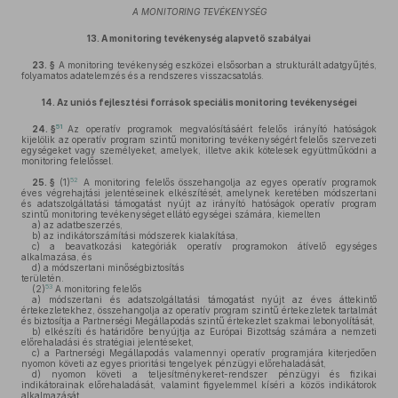
A MONITORING TEVÉKENYSÉG
13.
A monitoring tevékenység alapvető szabályai
23. §
A monitoring tevékenység eszközei elsősorban a strukturált adatgyűjtés,
folyamatos adatelemzés és a rendszeres visszacsatolás.
14.
Az uniós fejlesztési források speciális monitoring tevékenységei
51
24. §
Az operatív programok megvalósításáért felelős irányító hatóságok
kijelölik az operatív program szintű monitoring tevékenységért felelős szervezeti
egységeket vagy személyeket, amelyek, illetve akik kötelesek együttműködni a
monitoring felelőssel.
52
25. §
(1)
A monitoring felelős összehangolja az egyes operatív programok
éves végrehajtási jelentéseinek elkészítését, amelynek keretében módszertani
és adatszolgáltatási támogatást nyújt az irányító hatóságok operatív program
szintű monitoring tevékenységet ellátó egységei számára, kiemelten
a)
az adatbeszerzés,
b)
az indikátorszámítási módszerek kialakítása,
c)
a beavatkozási kategóriák operatív programokon átívelő egységes
alkalmazása, és
d)
a módszertani minőségbiztosítás
területén.
53
(2)
A monitoring felelős
a)
módszertani és adatszolgáltatási támogatást nyújt az éves áttekintő
értekezletekhez, összehangolja az operatív program szintű értekezletek tartalmát
és biztosítja a Partnerségi Megállapodás szintű értekezlet szakmai lebonyolítását,
b)
elkészíti és határidőre benyújtja az Európai Bizottság számára a nemzeti
előrehaladási és stratégiai jelentéseket,
c)
a Partnerségi Megállapodás valamennyi operatív programjára kiterjedően
nyomon követi az egyes prioritási tengelyek pénzügyi előrehaladását,
d)
nyomon követi a teljesítménykeret-rendszer pénzügyi és fizikai
indikátorainak előrehaladását, valamint figyelemmel kíséri a közös indikátorok
alkalmazását,