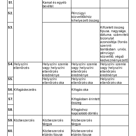
51.
Kamat és egyéb
bevétel
52.
Pénzügyi
közvetítőkhöz
kihelyezett összeg
53.
Kifizetett összeg
típusa, nagysága,
dátuma, számviteli
bizonylat
azonosítója (forrás
szerinti
bontásban: uniós,
pénzügyi
közvetítő, végső
kedvezményezett)
54.
Helyszíni
Helyszíni szemle
Helyszíni szemle
Helyszíni szemle
ellenőrzés
vagy helyszíni
vagy helyszíni
vagy helyszíni
ellenőrzés
ellenőrzés
ellenőrzés
eredménye
eredménye
eredménye
55.
Helyszíni
Helyszíni
Helyszíni
ellenőrzés oka
ellenőrzés oka
ellenőrzés oka
56.
Kifogáskezelés
Kifogás oka
57.
Kifogásban érintett
összeg
58.
Kifogáshoz
kapcsolódó döntés
59.
Közbeszerzés
Közbeszerzés
Közbeszerzés
tárgya
tárgya
60.
Közbeszerzési
Közbeszerzési
eljárás típusa
eljárás típusa