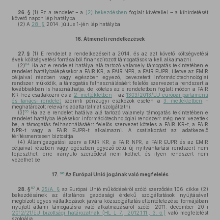
26. §
(1)
Ez a rendelet – a
(2) bekezdésben
foglalt kivétellel – a kihirdetését
követő napon lép hatályba.
(2)
A
28. §
2014. július 1-jén lép hatályba.
16.
Átmeneti rendelkezések
27. §
(1)
E rendelet a rendelkezéseit a 2014. és az azt követő költségvetési
évek költségvetési forrásaiból finanszírozott támogatásokra kell alkalmazni.
64
(2)
Ha az e rendelet hatálya alá tartozó valamely támogatás tekintetében e
rendelet hatálybalépésekor a FAIR KR, a FAIR NPR, a FAIR EUPR, illetve az EMIR
céljaival részben vagy egészben egyező, bevezetett információtechnológiai
rendszer működik, a támogatás felhasználásáért felelős szervezet a rendszert a
továbbiakban is használhatja, de köteles az e rendeletben foglalt módon a FAIR
KR-hez csatlakozni és a
2. mellékletben
– az
1303/2013/EU európai parlamenti
és tanácsi rendelet
szerinti pénzügyi eszközök esetén a
3. mellékletben
–
meghatározott releváns adattartalmat szolgáltatni.
65
(3)
Ha az e rendelet hatálya alá tartozó valamely támogatás tekintetében e
rendelet hatályba lépésekor információtechnológiai rendszert még nem vezettek
be, a támogatás felhasználásáért felelős szervezet köteles a FAIR KR-t, a FAIR
NPR-t vagy a FAIR EUPR-t alkalmazni. A csatlakozást az adatkezelő
térítésmentesen biztosítja.
(4)
Államigazgatási szerv a FAIR KR, a FAIR NPR, a FAIR EUPR és az EMIR
céljaival részben vagy egészben egyező célú új nyilvántartási rendszert nem
fejleszthet, erre irányuló szerződést nem köthet, és ilyen rendszert nem
vezethet be.
66
17.
Az Európai Unió jogának való megfelelés
67
28. §
A
25/A. §
az Európai Unió működéséről szóló szerződés 106. cikke (2)
bekezdésének az általános gazdasági érdekű szolgáltatások nyújtásával
megbízott egyes vállalkozások javára közszolgáltatás ellentételezése formájában
nyújtott állami támogatásra való alkalmazásáról szóló, 2011. december 20-i
2012/21/EU bizottsági határozatnak (HL L 7., 2012.1.11., 3. o.)
való megfelelést
szolgálja.