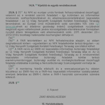
56
14/A.
Kijelölő és egyéb rendelkezések
57
25/A. §
(1)
Az NFK az európai uniós források felhasználásával összefüggő,
valamint az e rendelet szerinti feladatait – így különösen az informatikai
rendszerek szoftverfejlesztésével és alkalmazásüzemeltetésével kapcsolatos
feladatokat – az Új Világ Nonprofit Szolgáltató Korlátolt Felelősségű Társaság
bevonásával, az Európai Unió működéséről szóló szerződés 106. cikk
(2)
bekezdés
ének az általános gazdasági érdekű szolgáltatások nyújtásával
megbízott egyes vállalkozások javára közszolgáltatás ellentételezése formájában
nyújtott állami támogatásra való alkalmazásáról szóló, 2011. december 20-i
2012/21/EU bizottsági határozattal összhangban láthatja el.
58
(1a)
59
(1b)
A FAIR tekintetében az NFK felhatalmazása alapján, az abban
meghatározott körben – egyebekben az NFK feladatkörébe tartozó tárgyban – az
Új Világ Nonprofit Szolgáltató Korlátolt Felelősségű Társaság szerződést köthet.
60
(2)
A FAIR-ral és az EMIR-rel kapcsolatos informatikai biztonsági feladatokat
az Új Világ Nonprofit Szolgáltató Korlátolt Felelősségű Társaság látja el. Az Új
Világ Nonprofit Szolgáltató Korlátolt Felelősségű Társaság az e rendszerekkel
kapcsolatos informatikai biztonsági feladatok körébe tartozó
eseménymonitoringgal, biztonsági audittal és minőségbiztosítással összefüggő
feladatai ellátásába kizárólag a Nemzetbiztonsági Szakszolgálatot vonhatja be.
61
(2a)
62
(3)
A monitoring felelős elkészíti és a www.palyazat.gov.hu oldalon
közzéteszi az EMIR-hez és a FAIR–hoz kapcsolódó informatikai szabályzatokat,
amelyek betartása az EMIR-t, illetve a FAIR-t használó szervezetek számára
kötelező.
63
25/B. §
V. Fejezet
ZÁRÓ RENDELKEZÉSEK
15.
Hatálybalépés