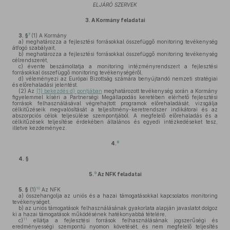
ELJÁRÓ SZERVEK
3.
A Kormány feladatai
7
3. §
(1)
A Kormány
a)
meghatározza a fejlesztési forrásokkal összefüggő monitoring tevékenység
átfogó szabályait,
b)
meghatározza a fejlesztési forrásokkal összefüggő monitoring tevékenység
célrendszerét,
c)
évente beszámoltatja a monitoring intézményrendszert a fejlesztési
forrásokkal összefüggő monitoring tevékenységéről,
d)
véleményezi az Európai Bizottság számára benyújtandó nemzeti stratégiai
és előrehaladási jelentést.
(2)
Az
(1) bekezdés d) pontjában
meghatározott tevékenység során a Kormány
figyelemmel kíséri a Partnerségi Megállapodás keretében elérhető fejlesztési
források felhasználásával végrehajtott programok előrehaladását, vizsgálja
célkitűzéseik megvalósítását a teljesítmény-keretrendszer indikátorai és az
abszorpciós célok teljesülése szempontjából. A megfelelő előrehaladás és a
célkitűzések teljesítése érdekében általános és egyedi intézkedéseket tesz,
illetve kezdeményez.
8
4.
4. §
9
5.
Az NFK feladatai
10
5. §
(1)
Az NFK
a)
összehangolja az uniós és a hazai támogatásokkal kapcsolatos monitoring
tevékenységet,
b)
az uniós támogatások felhasználásának gyakorlata alapján javaslatot dolgoz
ki a hazai támogatások működésének hatékonyabbá tételére,
11
c)
ellátja a fejlesztési források felhasználásának jogszerűségi és
eredményességi szempontú nyomon követését, és nem megfelelő teljesítés