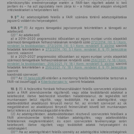
ellenbizonyítás eredményessége esetén a FAIR-ban rögzített adatot ki kell
javítani és – ha azt jogszabály nem zárja ki – a hibás adat alapján elvégzett
intézkedéseket is helyesbíteni kell.
25
9. §
Az adatszolgáltató felelős a FAIR számára történő adatszolgáltatása
jogszerű voltáért és helyességéért.
26
9/A. §
(1)
Az egyes támogatási jogviszonyok tekintetében a támogató az
adatkezelő.
27
(2)
Az adatkezelő
a)
a 2014–2020 programozási időszakban az egyes európai uniós alapokból
származó támogatások felhasználásának rendjéről szóló
272/2014. (XI. 5.) Korm.
rendelet [a továbbiakban: 272/2014. (XI. 5.) Korm. rendelet] 6. alcíme
szerinti
feladatok tekintetében a
272/2014. (XI. 5.) Korm. rendelet 8. § (1) bekezdése
szerinti, valamint
b)
a 2021–2027 programozási időszakban az egyes európai uniós alapokból
származó támogatások felhasználásának rendjéről szóló
256/2021. (V. 18.) Korm.
rendelet [a továbbiakban: 256/2021. (V. 18.) Korm. rendelet] 5. alcíme
szerinti
feladatok tekintetében a
256/2021. (V. 18.) Korm. rendelet 6. § (1) bekezdése
szerinti
koordináló szervezet.
28
(3)
Az
(1) bekezdés
től eltérően a monitoring felelős feladatkörébe tartoznak a
FAIR-ral összefüggő, a
Kiberbiztonsági tv.
szerinti feladatok.
10. §
(1)
A fejlesztési források felhasználásáért felelős szervezetek eljárásaik
során a FAIR alrendszereibe rögzítendő, vagy abba továbbítandó adatokat a
keletkezést, illetve beérkezést követően haladéktalanul, de legkésőbb két
munkanapon belül rögzítik, vagy továbbítják. Ha az adatrögzítést, vagy
adattovábbítást akadályozó tényező merül fel, az érintett szervezet az ok
megjelölésével az akadályozó tényező felmerülését követő két munkanapon
belül köteles az alkalmazásgazdát értesíteni.
(2)
Az adatrögzítésben, adattovábbításban résztvevő szervezetek felelősek a
FAIR alrendszereibe történő hibátlan adatrögzítés, vagy adattovábbítás
feltételeinek megteremtéséért, és ezen szervezetek tevékenysége során
keletkezett, illetve rögzített, vagy továbbított adatok helyességéért és
valódiságáért.
29
(3)
Ha az adatrögzítésért felelős személy az adatrögzítési kötelezettségének