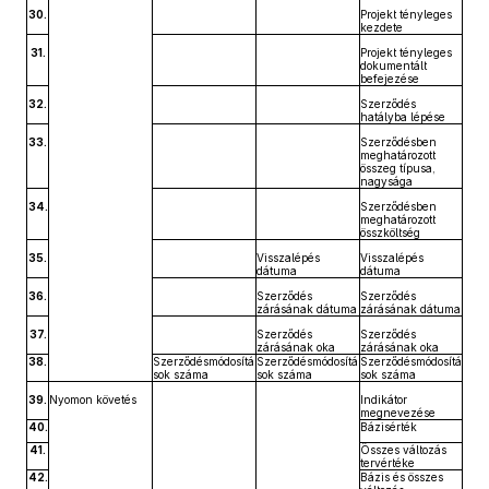
30.
Projekt tényleges
kezdete
31.
Projekt tényleges
dokumentált
befejezése
32.
Szerződés
hatályba lépése
33.
Szerződésben
meghatározott
összeg típusa,
nagysága
34.
Szerződésben
meghatározott
összköltség
35.
Visszalépés
Visszalépés
dátuma
dátuma
36.
Szerződés
Szerződés
zárásának dátuma
zárásának dátuma
37.
Szerződés
Szerződés
zárásának oka
zárásának oka
38.
Szerződésmódosítá
Szerződésmódosítá
Szerződésmódosítá
sok száma
sok száma
sok száma
39.
Nyomon követés
Indikátor
megnevezése
40.
Bázisérték
41.
Összes változás
tervértéke
42.
Bázis és összes