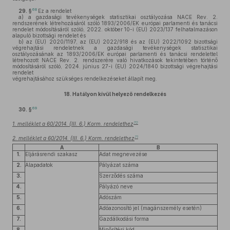
68
29. §
Ez a rendelet
a)
a gazdasági tevékenységek statisztikai osztályozása NACE Rev. 2.
rendszerének létrehozásáról szóló 1893/2006/EK európai parlamenti és tanácsi
rendelet módosításáról szóló, 2022. október 10-i (EU) 2023/137 felhatalmazáson
alapuló bizottsági rendelet és
b)
az (EU) 2020/1197, az (EU) 2022/918 és az (EU) 2022/1092 bizottsági
végrehajtási rendeletnek a gazdasági tevékenységek statisztikai
osztályozásának az 1893/2006/EK európai parlamenti és tanácsi rendelettel
létrehozott NACE Rev. 2. rendszerére való hivatkozások tekintetében történő
módosításáról szóló, 2024. június 27-i (EU) 2024/1840 bizottsági végrehajtási
rendelet
végrehajtásához szükséges rendelkezéseket állapít meg.
18.
Hatályon kívül helyező rendelkezés
69
30. §
70
1. melléklet a 60/2014. (III. 6.) Korm. rendelethez
71
2. melléklet a 60/2014. (III. 6.) Korm. rendelethez
A
B
1.
Eljárásrendi szakasz
Adat megnevezése
2.
Alapadatok
Pályázat száma
3.
Szerződés száma
4.
Pályázó neve
5.
Adószám
6.
Adóazonosító jel (magánszemély esetén)
7.
Gazdálkodási forma
8.
Minősítési kód