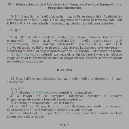
42
10.
A Fejlesztéspolitikai Adatbázis és Információs Rendszer Európai Uniós
Programok Rendszere
43
17. §
A monitoring felelős biztosítja, hogy a Fejlesztéspolitikai Adatbázis és
Információs Rendszer Európai Uniós Programok Rendszere (a továbbiakban: FAIR
EUPR) a FAIR KR felé teljesítendő adatszolgáltatást automatikusan teljesítse.
44
18. §
45
19. §
(1)
A jelen rendelet hatálya alá tartozó forrásból finanszírozott
programokért, illetve azok végrehajtásáért felelős szervezetek saját
szervezetükön belül szakmai referenseket jelölnek ki a FAIR EUPR
működtetésével, továbbfejlesztésével, oktatásával kapcsolatos tevékenységek –
monitoring felelős által meghatározott körének – ellátására, illetve koordinálására.
(2)
Az
(1) bekezdés
szerinti szervezetek a kijelölt személy és elérhetősége
megjelölésével tájékoztatják az alkalmazásgazdát a kijelölésről, illetve az abban
bekövetkező változásokról.
11.
Az EMIR
20. §
Az EMIR-re megfelelően alkalmazni kell a FAIR alrendszereire irányadó
szabályokat.
46
21. §
(1)
(2)
A kifizetés
10. § (3) bekezdés
szerinti felfüggesztésről
a)
a PHARE és az Átmeneti Támogatás esetében a Nemzeti
Programengedélyező és a Nemzeti Segélykoordinátor,
b)
a Schengen Alap esetén a Felelős Hatóság,
c)
az EGT és Norvég Finanszírozási Mechanizmus esetén a Nemzeti
Kapcsolattartó a Kifizető Hatóság vezetőjének egyetértésével
dönt a kifizetések felfüggesztéséről, az előirányzat felett rendelkezőkkel
történt egyeztetést követően.
47
11/A.