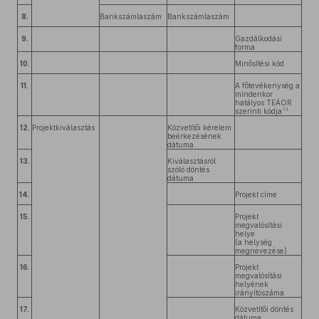
8.
Bankszámlaszám
Bankszámlaszám
9.
Gazdálkodási
forma
10.
Minősítési kód
11.
A főtevékenység a
mindenkor
hatályos TEÁOR
74
szerinti kódja
12.
Projektkiválasztás
Közvetítői kérelem
beérkezésének
dátuma
13.
Kiválasztásról
szóló döntés
dátuma
14.
Projekt címe
15.
Projekt
megvalósítási
helye
(a helység
megnevezése)
16.
Projekt
megvalósítási
helyének
irányítószáma
17.
Közvetítői döntés
dátuma