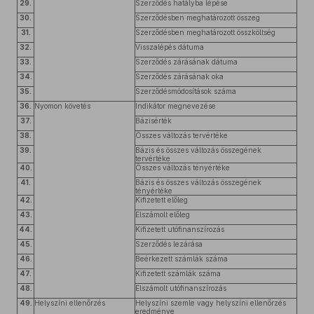
29.
Szerződés hatályba lépése
30.
Szerződésben meghatározott összeg
31.
Szerződésben meghatározott összköltség
32.
Visszalépés dátuma
33.
Szerződés zárásának dátuma
34.
Szerződés zárásának oka
35.
Szerződésmódosítások száma
36.
Nyomon követés
Indikátor megnevezése
37.
Bázisérték
38.
Összes változás tervértéke
39.
Bázis és összes változás összegének
tervértéke
40.
Összes változás tényértéke
41.
Bázis és összes változás összegének
tényértéke
42.
Kifizetett előleg
43.
Elszámolt előleg
44.
Kifizetett utófinanszírozás
45.
Szerződés lezárása
46.
Beérkezett számlák száma
47.
Kifizetett számlák száma
48.
Elszámolt utófinanszírozás
49.
Helyszíni ellenőrzés
Helyszíni szemle vagy helyszíni ellenőrzés
eredménye