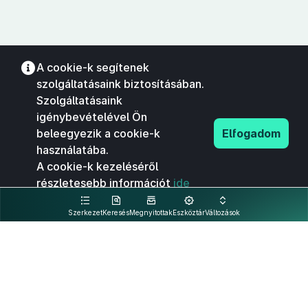
A cookie-k segítenek
szolgáltatásaink biztosításában.
Szolgáltatásaink
igénybevételével Ön
beleegyezik a cookie-k
Elfogadom
használatába.
A cookie-k kezeléséről
részletesebb információt
ide
kattintva olvashat.
Szerkezet
Keresés
Megnyitottak
Eszköztár
Változások