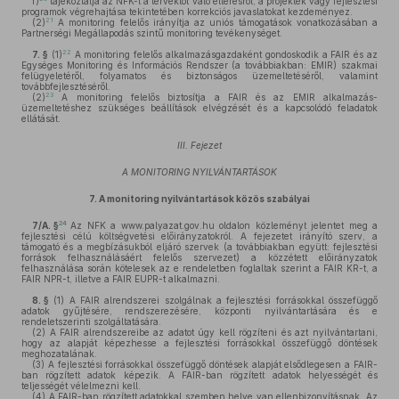
f)
tájékoztatja az NFK-t a tervektől való eltérésről, a projektek vagy fejlesztési
programok végrehajtása tekintetében korrekciós javaslatokat kezdeményez.
21
(2)
A monitoring felelős irányítja az uniós támogatások vonatkozásában a
Partnerségi Megállapodás szintű monitoring tevékenységet.
22
7. §
(1)
A monitoring felelős alkalmazásgazdaként gondoskodik a FAIR és az
Egységes Monitoring és Információs Rendszer (a továbbiakban: EMIR) szakmai
felügyeletéről, folyamatos és biztonságos üzemeltetéséről, valamint
továbbfejlesztéséről.
23
(2)
A monitoring felelős biztosítja a FAIR és az EMIR alkalmazás-
üzemeltetéshez szükséges beállítások elvégzését és a kapcsolódó feladatok
ellátását.
III. Fejezet
A MONITORING NYILVÁNTARTÁSOK
7.
A monitoring nyilvántartások közös szabályai
24
7/A. §
Az NFK a www.palyazat.gov.hu oldalon közleményt jelentet meg a
fejlesztési célú költségvetési előirányzatokról. A fejezetet irányító szerv, a
támogató és a megbízásukból eljáró szervek (a továbbiakban együtt: fejlesztési
források felhasználásáért felelős szervezet) a közzétett előirányzatok
felhasználása során kötelesek az e rendeletben foglaltak szerint a FAIR KR-t, a
FAIR NPR-t, illetve a FAIR EUPR-t alkalmazni.
8. §
(1)
A FAIR alrendszerei szolgálnak a fejlesztési forrásokkal összefüggő
adatok gyűjtésére, rendszerezésére, központi nyilvántartására és e
rendeletszerinti szolgáltatására.
(2)
A FAIR alrendszereibe az adatot úgy kell rögzíteni és azt nyilvántartani,
hogy az alapját képezhesse a fejlesztési forrásokkal összefüggő döntések
meghozatalának.
(3)
A fejlesztési forrásokkal összefüggő döntések alapját elsődlegesen a FAIR-
ban rögzített adatok képezik. A FAIR-ban rögzített adatok helyességét és
teljességét vélelmezni kell.
(4)
A FAIR-ban rögzített adatokkal szemben helye van ellenbizonyításnak. Az