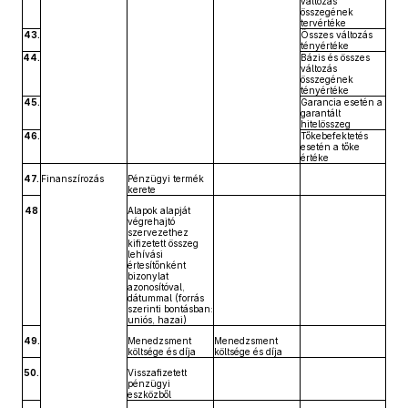
változás
összegének
tervértéke
43.
Összes változás
tényértéke
44.
Bázis és összes
változás
összegének
tényértéke
45.
Garancia esetén a
garantált
hitelösszeg
46.
Tőkebefektetés
esetén a tőke
értéke
47.
Finanszírozás
Pénzügyi termék
kerete
48
Alapok alapját
végrehajtó
szervezethez
kifizetett összeg
lehívási
értesítőnként
bizonylat
azonosítóval,
dátummal (forrás
szerinti bontásban:
uniós, hazai)
49.
Menedzsment
Menedzsment
költsége és díja
költsége és díja
50.
Visszafizetett
pénzügyi
eszközből