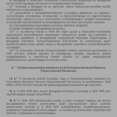
a)
támogatja a fejlesztési forrásokból finanszírozott programok és támogatási
konstrukciók egységes tervezési és engedélyezési eljárásait,
35
b)
biztosítja a támogató és az igénylők, illetve kedvezményezettek közötti
elektronikus kapcsolattartást,
36
c)
gondoskodik a támogatáskezeléshez szükséges adatoknak az ingatlan-
nyilvántartási informatikai rendszerből, a cégnyilvántartási és céginformációs
rendszerből, valamint a civil szervezetek nyilvántartására szolgáló informatikai
rendszerből való átvételéről és biztosításáról az érintett szervezetek számára,
d)
a támogatásokkal kapcsolatos nyilvános adatokat szolgáltat,
e)
adatot szolgáltat a támogatástervezéshez.
37
(3)
A monitoring felelős a FAIR KR útján gyűjti a fejlesztési forrásokból
megvalósuló fejlesztésekkel kapcsolatos valamennyi adatot, így különösen a
támogatás odaítélése, a támogatásból megvalósuló fejlesztés végrehajtása, a
támogatás kifizetése, felhasználásának ellenőrzése és monitoringja során
keletkező összes olyan adatot, amely a támogatások naprakész nyilvántartásához
szükséges.
38
(4)
A fejlesztési források felhasználásáért felelős szervezet gondoskodik a
FAIR KR-ben történő rögzítés és feldolgozás céljából naprakész adatok
szolgáltatásáról a monitoring felelős részére az általa meghatározott
adattartalommal, gyakorisággal és formátumban.
39
9.
A Fejlesztéspolitikai Adatbázis és Információs Rendszer Nemzeti
Pályázatkezelő Rendszere
40
14. §
A monitoring felelős biztosítja, hogy a Fejlesztéspolitikai Adatbázis és
Információs Rendszer Nemzeti Pályázatkezelő Rendszere (a továbbiakban: FAIR
NPR) a FAIR KR felé teljesítendő adatszolgáltatást automatikusan teljesítse.
15. §
A FAIR NPR-ben kezelt támogatás kifizetése kizárólag a FAIR NPR-ben
rögzített adatok alapján teljesíthető.
41
16. §
A FAIR NPR alkalmazása esetén a jelen rendelet hatálya alá tartozó
támogatásokért felelős szervezetek saját szervezetükön belül szakmai
referenseket jelölnek ki a FAIR NPR működtetésével, továbbfejlesztésével,
oktatásával kapcsolatos tevékenységek – a monitoring felelős által meghatározott
körének – ellátására és koordinálására.