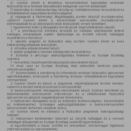
e)
nyomon követi a tematikus koncentrációval kapcsolatos elvárások
teljesülését és a források beavatkozási kategóriák szerinti allokációját,
f)
koordinálja és módszertanilag irányítja az indikátorrendszer tervezésével és
működtetésével kapcsolatos tevékenységeket,
g)
véglegesíti a Partnerségi Megállapodás szinten készülő munkaterveket,
valamint nyomon követi a közreműködő szervezetek munkatervének
előrehaladását és az abszorpciós célok teljesülését, ennek keretében:
1. figyelemmel kíséri a támogatási konstrukciók meghirdetésének ütemét,
54
2.
a prioritásszintű kifizetési tervektől és indikátor célértékektől történő
esetleges elmaradások esetén tájékoztatja az érintett irányító hatóságok
vezetését és a Kormányt,
3. operatív program és fejlesztési alap szintjén nyomon követi az éves
kötelezettségvállalások telesülését,
4. kifizetési előrejelzéseket készít,
5. adatot szolgáltat a nemzeti költségvetés tervezéséhez,
6. biztosítja a pénzügyi adatszolgáltatás feltételeit az Európai Bizottság
számára,
7. nemzetközi összehasonlító abszorpciós elemzéseket készít,
h)
részt vesz az Európai Bizottság által elkészített kohéziós jelentés
véleményezésében,
55
i)
közreműködik a monitoring és információs rendszer fejlesztési igényeinek
specifikálásában, érvényesíti a monitoring rendszer működtetésével kapcsolatos
szempontokat,
j)
nyomon követi és elemzi a programok végrehajtásának területi kereteit,
valamint a területi kohézió elvének érvényesülését,
k)
kedvezményezetti célcsoportos elemzéseket készít, különös tekintettel az
államháztartási alrendszerek intézményei és a vállalkozások fejlesztési
igényeinek és pályázói magatartásának felmérésére,
l)
módszertani támogatást nyújt az értékelési tevékenységhez, közreműködik
az értékelésekhez szükséges adatszolgáltatásban a kedvezményezettek
adminisztratív terheinek növelése nélkül,
m)
nyomon követi és előrejelzi a fejlesztési programok makrogazdasági
hatásait,
n)
módszertani kérdésekben képviseli az irányító hatóságok és a nemzeti
hatóságok álláspontját az Európai Bizottság szakértői egyeztetésein,
o)
együttműködik a hazai, külföldi és nemzetközi, monitoringgal foglalkozó
intézményekkel és szervezetekkel.