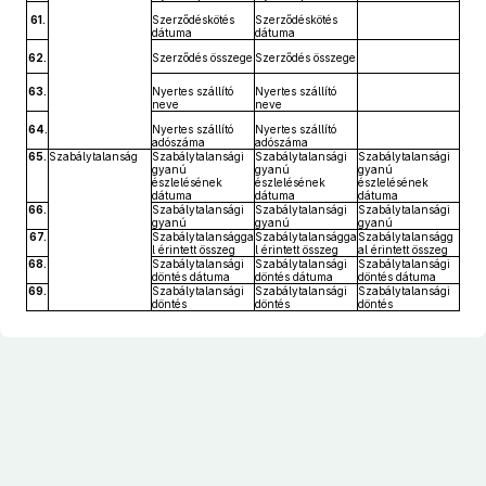
61.
Szerződéskötés
Szerződéskötés
dátuma
dátuma
62.
Szerződés összege
Szerződés összege
63.
Nyertes szállító
Nyertes szállító
neve
neve
64.
Nyertes szállító
Nyertes szállító
adószáma
adószáma
65.
Szabálytalanság
Szabálytalansági
Szabálytalansági
Szabálytalansági
gyanú
gyanú
gyanú
észlelésének
észlelésének
észlelésének
dátuma
dátuma
dátuma
66.
Szabálytalansági
Szabálytalansági
Szabálytalansági
gyanú
gyanú
gyanú
67.
Szabálytalanságga
Szabálytalanságga
Szabálytalanságg
l érintett összeg
l érintett összeg
al érintett összeg
68.
Szabálytalansági
Szabálytalansági
Szabálytalansági
döntés dátuma
döntés dátuma
döntés dátuma
69.
Szabálytalansági
Szabálytalansági
Szabálytalansági
döntés
döntés
döntés