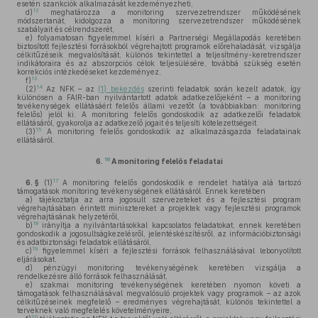
esetén szankciók alkalmazását kezdeményezheti,
12
d)
meghatározza a monitoring szervezetrendszer működésének
módszertanát, kidolgozza a monitoring szervezetrendszer működésének
szabályait és célrendszerét,
e)
folyamatosan figyelemmel kíséri a Partnerségi Megállapodás keretében
biztosított fejlesztési forrásokból végrehajtott programok előrehaladását, vizsgálja
célkitűzéseik megvalósítását, különös tekintettel a teljesítmény-keretrendszer
indikátoraira és az abszorpciós célok teljesülésére, továbbá szükség esetén
korrekciós intézkedéseket kezdeményez,
13
f)
14
(2)
Az NFK – az
(1) bekezdés
szerinti feladatok során kezelt adatok, így
különösen a FAIR-ban nyilvántartott adatok adatkezelőjeként – a monitoring
tevékenységek ellátásáért felelős állami vezetőt (a továbbiakban: monitoring
felelős) jelöl ki. A monitoring felelős gondoskodik az adatkezelői feladatok
ellátásáról, gyakorolja az adatkezelő jogait és teljesíti kötelezettségeit.
15
(3)
A monitoring felelős gondoskodik az alkalmazásgazda feladatainak
ellátásáról.
16
6.
A monitoring felelős feladatai
17
6. §
(1)
A monitoring felelős gondoskodik e rendelet hatálya alá tartozó
támogatások monitoring tevékenységének ellátásáról. Ennek keretében
a)
tájékoztatja az arra jogosult szervezeteket és a fejlesztési program
végrehajtásában érintett minisztereket a projektek vagy fejlesztési programok
végrehajtásának helyzetéről,
18
b)
irányítja a nyilvántartásokkal kapcsolatos feladatokat, ennek keretében
gondoskodik a jogosultságkezelésről, jelentéskészítésről, az információbiztonsági
és adatbiztonsági feladatok ellátásáról,
19
c)
figyelemmel kíséri a fejlesztési források felhasználásával lebonyolított
eljárásokat,
d)
pénzügyi monitoring tevékenységének keretében vizsgálja a
rendelkezésre álló források felhasználását,
e)
szakmai monitoring tevékenységének keretében nyomon követi a
támogatások felhasználásával megvalósuló projektek vagy programok – az azok
célkitűzéseinek megfelelő – eredményes végrehajtását, különös tekintettel a
terveknek való megfelelés követelményeire,
20