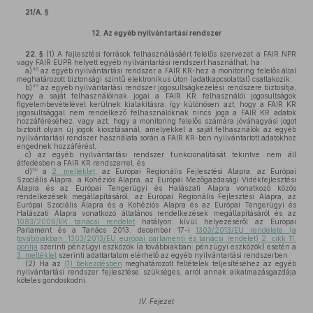
21/A. §
12.
Az egyéb nyilvántartási rendszer
22. §
(1)
A fejlesztési források felhasználásáért felelős szervezet a FAIR NPR
vagy FAIR EUPR helyett egyéb nyilvántartási rendszert használhat, ha
48
a)
az egyéb nyilvántartási rendszer a FAIR KR-hez a monitoring felelős által
meghatározott biztonsági szintű elektronikus úton (adatkapcsolattal) csatlakozik,
49
b)
az egyéb nyilvántartási rendszer jogosultságkezelési rendszere biztosítja,
hogy a saját felhasználóinak jogai a FAIR KR felhasználói jogosultságok
figyelembevételével kerülnek kialakításra, így különösen azt, hogy a FAIR KR
jogosultsággal nem rendelkező felhasználóknak nincs joga a FAIR KR adatok
hozzáféréséhez, vagy azt, hogy a monitoring felelős számára jóváhagyási jogot
biztosít olyan új jogok kiosztásánál, amelyekkel a saját felhasználók az egyéb
nyilvántartási rendszer használata során a FAIR KR-ben nyilvántartott adatokhoz
engednek hozzáférést,
c)
az egyéb nyilvántartási rendszer funkcionalitását tekintve nem áll
átfedésben a FAIR KR rendszerrel, és
50
d)
a
2. melléklet
, az Európai Regionális Fejlesztési Alapra, az Európai
Szociális Alapra, a Kohéziós Alapra, az Európai Mezőgazdasági Vidékfejlesztési
Alapra és az Európai Tengerügyi és Halászati Alapra vonatkozó közös
rendelkezések megállapításáról, az Európai Regionális Fejlesztési Alapra, az
Európai Szociális Alapra és a Kohéziós Alapra és az Európai Tengerügyi és
Halászati Alapra vonatkozó általános rendelkezések megállapításáról és az
1083/2006/EK tanácsi rendelet
hatályon kívül helyezéséről az Európai
Parlament és a Tanács 2013. december 17-i
1303/2013/EU rendelete (a
továbbiakban: 1303/2013/EU európai parlamenti és tanácsi rendelet) 2. cikk 11.
pontja
szerinti pénzügyi eszközök (a továbbiakban: pénzügyi eszközök) esetén a
3. melléklet
szerinti adattartalom elérhető az egyéb nyilvántartási rendszerben.
(2)
Ha az
(1) bekezdésben
meghatározott feltételek teljesítéséhez az egyéb
nyilvántartási rendszer fejlesztése szükséges, arról annak alkalmazásgazdája
köteles gondoskodni.
IV. Fejezet