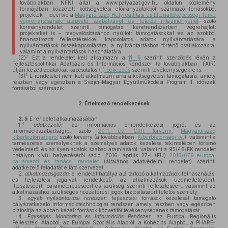
továbbiakban: NFK) által a www.palyazat.gov.hu oldalon közlemény
formájában közzétett költségvetési előirányzatokból származó forrásokból
projektek – ideértve a
Magyarország Helyreállítási és Ellenállóképességi Terve
végrehajtásának alapvető szabályairól és felelős intézményeiről
szóló
kormányrendelet szerinti támogatási keretrendszerben végrehajtott
projekteket is – megvalósításához nyújtott támogatásokkal és az azokból
finanszírozott fejlesztésekkel kapcsolatos adatok nyilvántartására, a
nyilvántartások összekapcsolására, a nyilvántartáshoz történő csatlakozásra,
valamint a nyilvántartások használatára.
2
(2)
Ezt a rendeletet kell alkalmazni a
11. §
szerinti szerződés révén a
Fejlesztéspolitikai Adatbázis és Információs Rendszer (a továbbiakban: FAIR)
útján kezelt adatokkal kapcsolatos
(1) bekezdés
szerinti tevékenységekre is.
3
(3)
E rendeletet nem kell alkalmazni arra a költségvetési támogatásra, amely
részben vagy egészben a Svájci–Magyar Együttműködési Program II. időszak
forrásából származik.
2.
Értelmező rendelkezések
2. §
E rendelet alkalmazásában
4
1.
adatkezelő:
az információs önrendelkezési jogról és az
információszabadságról szóló
2011. évi CXII. törvény
,
Magyarország
kiberbiztonságáról
szóló törvény (a továbbiakban:
Kiberbiztonsági tv.
), valamint a
természetes személyeknek a személyes adatok kezelése tekintetében történő
védelméről és az ilyen adatok szabad áramlásáról, valamint a 95/46/EK rendelet
hatályon kívül helyezéséről szóló, 2016. április 27-i (EU)
2016/679 európai
parlamenti és tanácsi rendelet
(általános adatvédelmi rendelet) szerinti
adatkezelő feladatát ellátó szervezet,
2.
alkalmazásgazda:
e rendelet hatálya alá tartozó alkalmazások felhasználási
és fejlesztési jogaival rendelkező, az alkalmazások üzemeltetéséért,
illesztéséért, paraméterezéséért és szükség szerinti fejlesztéséért, valamint az
alkalmazáshoz szükséges hozzáférési jogok biztosításáért felelős személy,
3.
egyéb nyilvántartási rendszer:
fejlesztési források kezelését támogató
pályázatkezelő információtechnológiai rendszer, amely részben vagy egészben
biztosítja az abban kezelt források közvetítői tevékenységének támogatását,
4.
Egységes Monitoring és Információs Rendszer:
az Európai Regionális
Fejlesztési Alapból, az Európai Szociális Alapról, a Kohéziós Alapból, a PHARE-