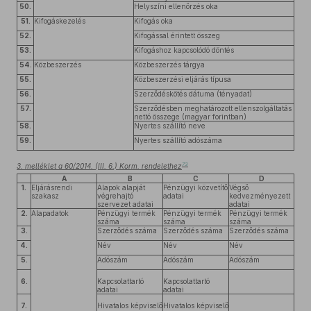
50.
Helyszíni ellenőrzés oka
51.
Kifogáskezelés
Kifogás oka
52.
Kifogással érintett összeg
53.
Kifogáshoz kapcsolódó döntés
54.
Közbeszerzés
Közbeszerzés tárgya
55.
Közbeszerzési eljárás típusa
56.
Szerződéskötés dátuma (tényadat)
57.
Szerződésben meghatározott ellenszolgáltatás
nettó összege (magyar forintban)
58.
Nyertes szállító neve
59.
Nyertes szállító adószáma
73
3. melléklet a 60/2014. (III. 6.) Korm. rendelethez
A
B
C
D
1.
Eljárásrendi
Alapok alapját
Pénzügyi közvetítő
Végső
szakasz
végrehajtó
adatai
kedvezményezett
szervezet adatai
adatai
2.
Alapadatok
Pénzügyi termék
Pénzügyi termék
Pénzügyi termék
száma
száma
száma
3.
Szerződés száma
Szerződés száma
Szerződés száma
4.
Név
Név
Név
5.
Adószám
Adószám
Adószám
6.
Kapcsolattartó
Kapcsolattartó
adatai
adatai
7.
Hivatalos képviselő
Hivatalos képviselő