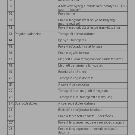
9.
A főtevékenység a mindenkor hatályos TEÁOR
72
szerinti kódja
10.
Projektcíme
11.
Projekt megvalósítási helye (a helység
megnevezése)
12.
Projekt megvalósítási helye irányítószáma
13.
Projektkiválasztás
Támogatói döntés dátuma
14.
Igényelt támogatás
15.
Projekt elfogadott saját forrása
16.
Projekt egyéb forrása
17.
Megítélt állami támogatásban érintett összeg
18.
Megítélt de minimis támogatás
19.
Beérkezés dátuma
20.
Támogató végső döntése
21.
A projekt célcsoportja
22.
Támogató által megítélt támogatás
23.
Támogató által támogatott összköltség
24.
Szerződéskötés
A szerződéskötés dátuma
25.
Biztosíték nyújtására kötelezett
26.
Projekt tervezett kezdete – szerződés
27.
Projekt tényleges kezdete szerződés alapján
28.
Projekt tényleges dokumentált befejezés
dátuma