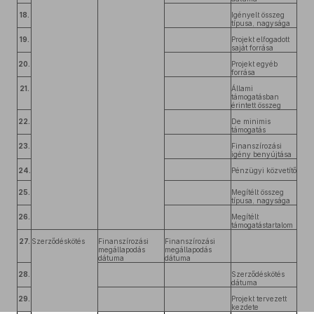
18.
Igényelt összeg
típusa, nagysága
19.
Projekt elfogadott
saját forrása
20.
Projekt egyéb
forrása
21.
Állami
támogatásban
érintett összeg
22.
De minimis
támogatás
23.
Finanszírozási
igény benyújtása
24.
Pénzügyi közvetítő
25.
Megítélt összeg
típusa, nagysága
26.
Megítélt
támogatástartalom
27.
Szerződéskötés
Finanszírozási
Finanszírozási
megállapodás
megállapodás
dátuma
dátuma
28.
Szerződéskötés
dátuma
29.
Projekt tervezett
kezdete