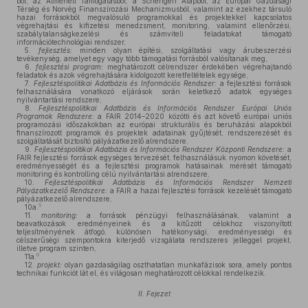
ból, az Átmeneti Támogatásból, a Schengen Alapból, az Európai Gazdasági
Térség és Norvég Finanszírozási Mechanizmusból, valamint az ezekhez társuló
hazai forrásokból megvalósuló programokkal és projektekkel kapcsolatos
végrehajtási és kifizetési menedzsment, monitoring, valamint ellenőrzési,
szabálytalanságkezelési és számviteli feladatokat támogató
információtechnológiai rendszer,
5.
fejlesztés:
minden olyan építési, szolgáltatási vagy árubeszerzési
tevékenység, amelyet egy vagy több támogatási forrásból valósítanak meg,
6.
fejlesztési program:
meghatározott célrendszer érdekében végrehajtandó
feladatok és azok végrehajtására kidolgozott keretfeltételek egysége,
7.
Fejlesztéspolitikai Adatbázis és Információs Rendszer:
a fejlesztési források
felhasználására vonatkozó eljárások során keletkező adatok egységes
nyilvántartási rendszere,
8.
Fejlesztéspolitikai Adatbázis és Információs Rendszer Európai Uniós
Programok Rendszere:
a FAIR 2014–2020 közötti és azt követő európai uniós
programozási időszakokban az európai strukturális és beruházási alapokból
finanszírozott programok és projektek adatainak gyűjtését, rendszerezését és
szolgáltatását biztosító pályázatkezelő alrendszere,
9.
Fejlesztéspolitikai Adatbázis és Információs Rendszer Központi Rendszere:
a
FAIR fejlesztési források egységes tervezését, felhasználásuk nyomon követését,
eredményességét és a fejlesztési programok hatásainak mérését támogató
monitoring és kontrolling célú nyilvántartási alrendszere,
10.
Fejlesztéspolitikai Adatbázis és Információs Rendszer Nemzeti
Pályázatkezelő Rendszere:
a FAIR a hazai fejlesztési források kezelését támogató
pályázatkezelő alrendszere,
5
10a.
11.
monitoring:
a források pénzügyi felhasználásának, valamint a
beavatkozások eredményeinek és a kitűzött célokhoz viszonyított
teljesítményének átfogó, különösen hatékonysági, eredményességi és
célszerűségi szempontokra kiterjedő vizsgálata rendszeres jelleggel projekt,
illetve program szinten,
6
11a.
12.
projekt:
olyan gazdaságilag oszthatatlan munkafázisok sora, amely pontos
technikai funkciót lát el, és világosan meghatározott célokkal rendelkezik.
II. Fejezet