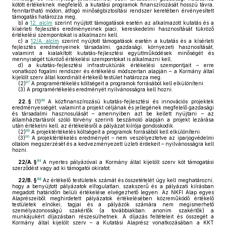
kötött értékeknek megfelelő, a kutatási programok finanszírozását hosszú távra,
fenntartható módon, átfogó minőségbiztosítási rendszer keretében érvényesített
támogatás határozza meg,
b)
a
12. alcím
szerint nyújtott támogatások esetén az alkalmazott kutatás és a
kísérleti fejlesztés eredményeinek piaci, kereskedelmi hasznosítását tükröző
értékelési szempontokat is alkalmazni kell,
c)
a
12/A. alcím
szerint nyújtott támogatások esetén a kutatás és a kísérleti
fejlesztés eredményeinek társadalmi, gazdasági, környezeti hasznosítását,
valamint a kialakított kutatás-fejlesztési együttműködések minőségét és
mennyiségét tükröző értékelési szempontokat is alkalmazni kell,
d)
a kutatás-fejlesztési infrastruktúrák értékelési szempontjait – erre
vonatkozó fogalmi rendszer és értékelési módszertan alapján – a Kormány által
kijelölt szerv által koordinált értékelő testület határozza meg.
87
(2)
A programértékelés költségeit a programok forrásából kell elkülöníteni.
(3)
A programértékelés eredményét nyilvánosságra kell hozni.
88
22. §
(1)
A közfinanszírozású kutatás-fejlesztési és innovációs projektek
eredményességét, valamint a projekt céljának és jellegének megfelelő gazdasági
és társadalmi hasznosulását – amennyiben azt be kellett nyújtani – az
államháztartásról szóló törvény szerinti beszámoló alapján a projekt lezárása
után értékelni kell, az értékelésről a pályázat kiírója gondoskodik.
89
(2)
A projektértékelés költségeit a programok forrásából kell elkülöníteni.
90
(3)
A projektértékelés eredményét – nem veszélyeztetve az iparjogvédelmi
oltalom megszerzését és a kedvezményezett üzleti érdekeit – nyilvánosságra kell
hozni.
91
22/A. §
A nyertes pályázóval a Kormány által kijelölt szerv köt támogatási
szerződést vagy ad ki támogatói okiratot.
92
22/B. §
Az értékelő testületek számát és összetételét úgy kell meghatározni,
hogy a benyújtott pályázatok elfogulatlan, szakszerű és a pályázati kiírásban
megadott határidőn belüli értékelése elvégezhető legyen. Az NKFI Alap egyes
Alaprészeiből meghirdetett pályázatok értékelésében közreműködő értékelő
testületek elnökei, tagjai és a pályázók számára nem megismerhető
személyazonosságú szakértők (a továbbiakban: anonim szakértők) a
munkájukért díjazásban részesülhetnek. A díjazás feltételeit és összegét a
Kormány által kijelölt szerv – a Kutatási Alaprész vonatkozásában a KKT