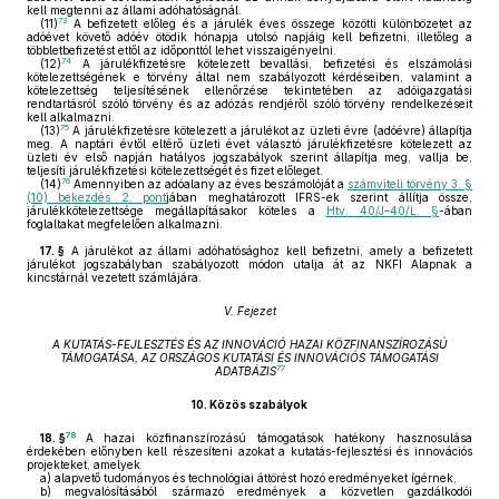
kell megtenni az állami adóhatóságnál.
73
(11)
A befizetett előleg és a járulék éves összege közötti különbözetet az
adóévet követő adóév ötödik hónapja utolsó napjáig kell befizetni, illetőleg a
többletbefizetést ettől az időponttól lehet visszaigényelni.
74
(12)
A járulékfizetésre kötelezett bevallási, befizetési és elszámolási
kötelezettségének e törvény által nem szabályozott kérdéseiben, valamint a
kötelezettség teljesítésének ellenőrzése tekintetében az adóigazgatási
rendtartásról szóló törvény és az adózás rendjéről szóló törvény rendelkezéseit
kell alkalmazni.
75
(13)
A járulékfizetésre kötelezett a járulékot az üzleti évre (adóévre) állapítja
meg. A naptári évtől eltérő üzleti évet választó járulékfizetésre kötelezett az
üzleti év első napján hatályos jogszabályok szerint állapítja meg, vallja be,
teljesíti járulékfizetési kötelezettségét és fizet előleget.
76
(14)
Amennyiben az adóalany az éves beszámolóját a
számviteli törvény 3. §
(10) bekezdés 2. pont
jában meghatározott IFRS-ek szerint állítja össze,
járulékkötelezettsége megállapításakor köteles a
Htv. 40/J–40/L. §
-ában
foglaltakat megfelelően alkalmazni.
17. §
A járulékot az állami adóhatósághoz kell befizetni, amely a befizetett
járulékot jogszabályban szabályozott módon utalja át az NKFI Alapnak a
kincstárnál vezetett számlájára.
V. Fejezet
A KUTATÁS-FEJLESZTÉS ÉS AZ INNOVÁCIÓ HAZAI KÖZFINANSZÍROZÁSÚ
TÁMOGATÁSA, AZ ORSZÁGOS KUTATÁSI ÉS INNOVÁCIÓS TÁMOGATÁSI
77
ADATBÁZIS
10.
Közös szabályok
78
18. §
A hazai közfinanszírozású támogatások hatékony hasznosulása
érdekében előnyben kell részesíteni azokat a kutatás-fejlesztési és innovációs
projekteket, amelyek
a)
alapvető tudományos és technológiai áttörést hozó eredményeket ígérnek,
b)
megvalósításából származó eredmények a közvetlen gazdálkodói