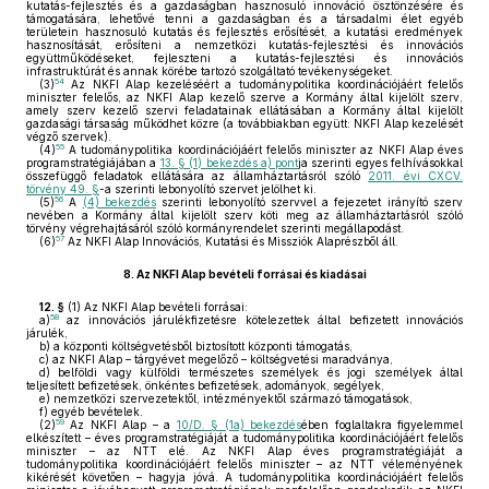
kutatás-fejlesztés és a gazdaságban hasznosuló innováció ösztönzésére és
támogatására, lehetővé tenni a gazdaságban és a társadalmi élet egyéb
területein hasznosuló kutatás és fejlesztés erősítését, a kutatási eredmények
hasznosítását, erősíteni a nemzetközi kutatás-fejlesztési és innovációs
együttműködéseket, fejleszteni a kutatás-fejlesztési és innovációs
infrastruktúrát és annak körébe tartozó szolgáltató tevékenységeket.
54
(3)
Az NKFI Alap kezeléséért a tudománypolitika koordinációjáért felelős
miniszter felelős, az NKFI Alap kezelő szerve a Kormány által kijelölt szerv,
amely szerv kezelő szervi feladatainak ellátásában a Kormány által kijelölt
gazdasági társaság működhet közre (a továbbiakban együtt: NKFI Alap kezelését
végző szervek).
55
(4)
A tudománypolitika koordinációjáért felelős miniszter az NKFI Alap éves
programstratégiájában a
13. § (1) bekezdés a) pont
ja szerinti egyes felhívásokkal
összefüggő feladatok ellátására az államháztartásról szóló
2011. évi CXCV.
törvény 49. §
-a szerinti lebonyolító szervet jelölhet ki.
56
(5)
A
(4) bekezdés
szerinti lebonyolító szervvel a fejezetet irányító szerv
nevében a Kormány által kijelölt szerv köti meg az államháztartásról szóló
törvény végrehajtásáról szóló kormányrendelet szerinti megállapodást.
57
(6)
Az NKFI Alap Innovációs, Kutatási és Missziók Alaprészből áll.
8.
Az NKFI Alap bevételi forrásai és kiadásai
12. §
(1)
Az NKFI Alap bevételi forrásai:
58
a)
az innovációs járulékfizetésre kötelezettek által befizetett innovációs
járulék,
b)
a központi költségvetésből biztosított központi támogatás,
c)
az NKFI Alap – tárgyévet megelőző – költségvetési maradványa,
d)
belföldi vagy külföldi természetes személyek és jogi személyek által
teljesített befizetések, önkéntes befizetések, adományok, segélyek,
e)
nemzetközi szervezetektől, intézményektől származó támogatások,
f)
egyéb bevételek.
59
(2)
Az NKFI Alap – a
10/D. § (1a) bekezdés
ében foglaltakra figyelemmel
elkészített – éves programstratégiáját a tudománypolitika koordinációjáért felelős
miniszter – az NTT elé. Az NKFI Alap éves programstratégiáját a
tudománypolitika koordinációjáért felelős miniszter – az NTT véleményének
kikérését követően – hagyja jóvá. A tudománypolitika koordinációjáért felelős