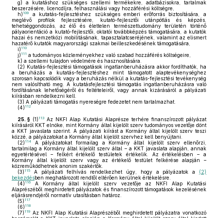
g)
a kutatáshoz szükséges szellemi termékekre, adatbázisokra, tartalmak
beszerzésére, licencdíjra, felhasználási vagy hozzáférési költségre,
109
h)
a kutatás-fejlesztéshez szükséges emberi erőforrás biztosítására, a
meglévő profilok fejlesztésére, kutató-fejlesztői utánpótlás és képzés,
tehetséggondozás, az élő és élettelen természettudomány területén történő
pályaorientáció a kutató-fejlesztői, oktatói továbbképzés támogatására, a kutatók
hazai és nemzetközi mobilitásának, tapasztalatcseréjének, valamint az elismert
hazatérő kutatók magyarországi szakmai beilleszkedésének támogatására,
110
i)
111
j)
a tudományos közleményekhez való szabad hozzáférés költségeire,
k)
a szellemi tulajdon védelmére és hasznosítására.
(2)
Kutatás-fejlesztési támogatások ingatlanberuházásra akkor fordíthatók, ha
a beruházás a kutatás-fejlesztéshez mint támogatott alaptevékenységhez
szorosan kapcsolódik vagy a beruházás nélkül a kutatás-fejlesztési tevékenység
nem valósítható meg. A kutatásfejlesztési támogatás ingatlanberuházásra való
fordításának lehetőségéről és feltételeiről, vagy annak kizárásáról a pályázati
kiírásban rendelkezni kell.
(3)
A pályázati támogatás nyereségre fedezetet nem tartalmazhat.
112
(4)
113
25. §
(1)
Az NKFI Alap Kutatási Alaprésze terhére finanszírozott pályázat
kiírásáról KKT elnöke, mint Kormány által kijelölt szerv tudományos vezetője dönt
a KKT javaslata szerint. A pályázati kiírást a Kormány által kijelölt szerv teszi
közzé, a pályázatokat a Kormány által kijelölt szervhez kell benyújtani.
114
(2)
A pályázatokat formailag a Kormány által kijelölt szerv ellenőrzi,
tartalmilag a Kormány által kijelölt szerv által – a KKT javaslata alapján, annak
egyetértésével – felkért értékelő testületek értékelik. Az értékelésben – a
Kormány által kijelölt szerv vagy az értékelő testület felkérése alapján –
közreműködhetnek anonim szakértők.
115
(3)
A pályázati felhívás rendelkezhet úgy, hogy a pályázatok a
(2)
bekezdés
ben meghatározott rendtől eltérően kerülnek értékelésre.
116
(4)
A Kormány által kijelölt szerv vezetője az NKFI Alap Kutatási
Alaprészéből meghirdetett pályázatok és finanszírozott támogatások kezelésének
eljárásrendjéről normatív utasításban határoz.
117
(5)
118
(6)
119
(7)
Az NKFI Alap Kutatási Alaprészéből meghirdetett pályázatra vonatkozó