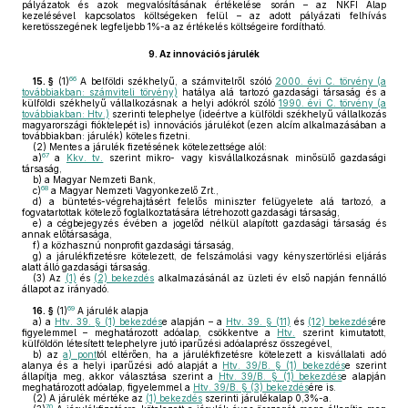
pályázatok és azok megvalósításának értékelése során – az NKFI Alap
kezelésével kapcsolatos költségeken felül – az adott pályázati felhívás
keretösszegének legfeljebb 1%-a az értékelés költségeire fordítható.
9.
Az innovációs járulék
66
15. §
(1)
A belföldi székhelyű, a számvitelről szóló
2000. évi C. törvény (a
továbbiakban: számviteli törvény)
hatálya alá tartozó gazdasági társaság és a
külföldi székhelyű vállalkozásnak a helyi adókról szóló
1990. évi C. törvény (a
továbbiakban: Htv.)
szerinti telephelye (ideértve a külföldi székhelyű vállalkozás
magyarországi fióktelepét is) innovációs járulékot (ezen alcím alkalmazásában a
továbbiakban: járulék) köteles fizetni.
(2)
Mentes a járulék fizetésének kötelezettsége alól:
67
a)
a
Kkv. tv.
szerint mikro- vagy kisvállalkozásnak minősülő gazdasági
társaság,
b)
a Magyar Nemzeti Bank,
68
c)
a Magyar Nemzeti Vagyonkezelő Zrt.,
d)
a büntetés-végrehajtásért felelős miniszter felügyelete alá tartozó, a
fogvatartottak kötelező foglalkoztatására létrehozott gazdasági társaság,
e)
a cégbejegyzés évében a jogelőd nélkül alapított gazdasági társaság és
annak előtársasága,
f)
a közhasznú nonprofit gazdasági társaság,
g)
a járulékfizetésre kötelezett, de felszámolási vagy kényszertörlési eljárás
alatt álló gazdasági társaság.
(3)
Az
(1)
és
(2) bekezdés
alkalmazásánál az üzleti év első napján fennálló
állapot az irányadó.
69
16. §
(1)
A járulék alapja
a)
a
Htv. 39. § (1) bekezdés
e alapján – a
Htv. 39. § (11)
és
(12) bekezdés
ére
figyelemmel – meghatározott adóalap, csökkentve a
Htv.
szerint kimutatott,
külföldön létesített telephelyre jutó iparűzési adóalaprész összegével,
b)
az
a) pont
tól eltérően, ha a járulékfizetésre kötelezett a kisvállalati adó
alanya és a helyi iparűzési adó alapját a
Htv. 39/B. § (1) bekezdés
e szerint
állapítja meg, akkor választása szerint a
Htv. 39/B. § (1) bekezdés
e alapján
meghatározott adóalap, figyelemmel a
Htv. 39/B. § (3) bekezdés
ére is.
(2)
A járulék mértéke az
(1) bekezdés
szerinti járulékalap 0,3%-a.
70