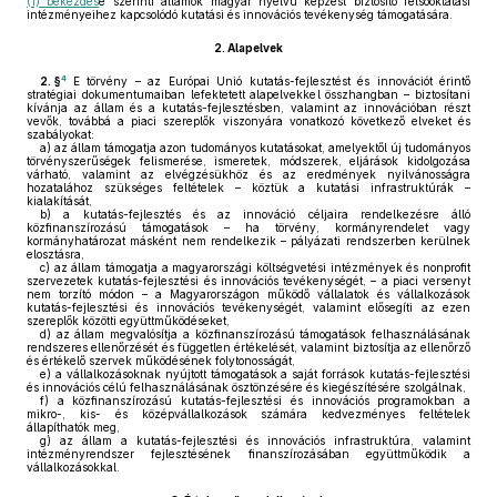
(1) bekezdés
e szerinti államok magyar nyelvű képzést biztosító felsőoktatási
intézményeihez kapcsolódó kutatási és innovációs tevékenység támogatására.
2.
Alapelvek
4
2. §
E törvény – az Európai Unió kutatás-fejlesztést és innovációt érintő
stratégiai dokumentumaiban lefektetett alapelvekkel összhangban – biztosítani
kívánja az állam és a kutatás-fejlesztésben, valamint az innovációban részt
vevők, továbbá a piaci szereplők viszonyára vonatkozó következő elveket és
szabályokat:
a)
az állam támogatja azon tudományos kutatásokat, amelyektől új tudományos
törvényszerűségek felismerése, ismeretek, módszerek, eljárások kidolgozása
várható, valamint az elvégzésükhöz és az eredmények nyilvánosságra
hozatalához szükséges feltételek – köztük a kutatási infrastruktúrák –
kialakítását,
b)
a kutatás-fejlesztés és az innováció céljaira rendelkezésre álló
közfinanszírozású támogatások – ha törvény, kormányrendelet vagy
kormányhatározat másként nem rendelkezik – pályázati rendszerben kerülnek
elosztásra,
c)
az állam támogatja a magyarországi költségvetési intézmények és nonprofit
szervezetek kutatás-fejlesztési és innovációs tevékenységét, – a piaci versenyt
nem torzító módon – a Magyarországon működő vállalatok és vállalkozások
kutatás-fejlesztési és innovációs tevékenységét, valamint elősegíti az ezen
szereplők közötti együttműködéseket,
d)
az állam megvalósítja a közfinanszírozású támogatások felhasználásának
rendszeres ellenőrzését és független értékelését, valamint biztosítja az ellenőrző
és értékelő szervek működésének folytonosságát,
e)
a vállalkozásoknak nyújtott támogatások a saját források kutatás-fejlesztési
és innovációs célú felhasználásának ösztönzésére és kiegészítésére szolgálnak,
f)
a közfinanszírozású kutatás-fejlesztési és innovációs programokban a
mikro-, kis- és középvállalkozások számára kedvezményes feltételek
állapíthatók meg,
g)
az állam a kutatás-fejlesztési és innovációs infrastruktúra, valamint
intézményrendszer fejlesztésének finanszírozásában együttműködik a
vállalkozásokkal.