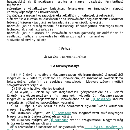
hasznosításának támogatásával segítse a magyar gazdaság fenntartható
fejlődését,
elősegítse a vállalkozások kutatáson, fejlesztésen és innováción alapuló
versenyképességének növekedését,
ösztönözze a magas hozzáadott értéket előállító munkahelyek létrehozását,
előmozdítsa a kutatás-fejlesztésben és az innovációban foglalkoztatottak szakmai
felkészültségének javulását és társadalmi elismertségük növelését,
hozzájáruljon az ország védelmi és biztonsági képességeihez szükséges fejlett
technológiák alkalmazásához és
hozzájáruljon a tudáson és innováción alapuló gazdaság kialakításához és
ezáltal az intelligens növekedés beindításához majd fenntartásához,
a következő törvényt alkotja:
I. Fejezet
ÁLTALÁNOS RENDELKEZÉSEK
1.
A törvény hatálya
2
1. §
(1)
E törvény hatálya a Magyarországon közfinanszírozású támogatásból
megvalósuló kutatás-fejlesztésre és innovációra, az innovációs ökoszisztéma
fejlesztésére, valamint az ezekhez kapcsolódóan Magyarországon nyújtott
szolgáltatásokra terjed ki.
(2)
E törvény hatálya kiterjed továbbá
a)
az olyan, külföldön nyújtott szolgáltatások igénybevételére és külföldről
történő eszközbeszerzésekre is, amelyek közvetlenül Magyarországon
megvalósuló kutatás-fejlesztéshez, innovációhoz és az
(1) bekezdés
szerinti
szolgáltatásnyújtáshoz kapcsolódnak, valamint
b)
az Európai Unión belüli és más nemzetközi együttműködés keretében
magyar részvétellel
ba)
külföldön végzett, az
(1) bekezdés
ben meghatározott tevékenységek
Magyarország területén történő elszámolására,
bb)
külföldön nyújtott, az
(1) bekezdés
szerinti szolgáltatások Magyarország
területén történő elszámolására.
3
c)
a szomszédos államokban élő magyarokról szóló
2001. évi LXII. törvény 1. §