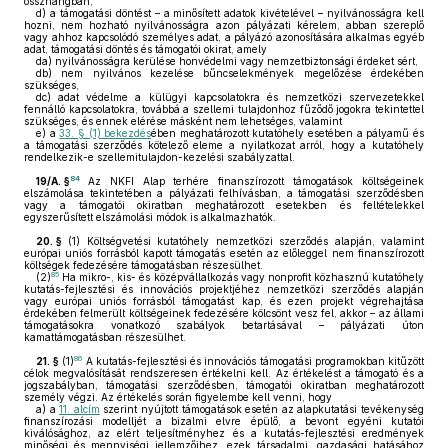
összhangban,
d)
a támogatási döntést – a minősített adatok kivételével – nyilvánosságra kell
hozni, nem hozható nyilvánosságra azon pályázati kérelem, abban szereplő
vagy ahhoz kapcsolódó személyes adat, a pályázó azonosítására alkalmas egyéb
adat, támogatási döntés és támogatói okirat, amely
da)
nyilvánosságra kerülése honvédelmi vagy nemzetbiztonsági érdeket sért,
db)
nem nyilvános kezelése bűncselekmények megelőzése érdekében
szükséges,
dc)
adat védelme a külügyi kapcsolatokra és nemzetközi szervezetekkel
fennálló kapcsolatokra, továbbá a szellemi tulajdonhoz fűződő jogokra tekintettel
szükséges, és ennek elérése másként nem lehetséges, valamint
e)
a
33. § (1) bekezdés
ében meghatározott kutatóhely esetében a pályamű és
a támogatási szerződés kötelező eleme a nyilatkozat arról, hogy a kutatóhely
rendelkezik-e szellemitulajdon-kezelési szabályzattal.
84
19/A. §
Az NKFI Alap terhére finanszírozott támogatások költségeinek
elszámolása tekintetében a pályázati felhívásban, a támogatási szerződésben
vagy a támogatói okiratban meghatározott esetekben és feltételekkel
egyszerűsített elszámolási módok is alkalmazhatók.
20. §
(1)
Költségvetési kutatóhely nemzetközi szerződés alapján, valamint
európai uniós forrásból kapott támogatás esetén az előleggel nem finanszírozott
költségek fedezésére támogatásban részesülhet.
85
(2)
Ha mikro-, kis- és középvállalkozás vagy nonprofit közhasznú kutatóhely
kutatás-fejlesztési és innovációs projektjéhez nemzetközi szerződés alapján
vagy európai uniós forrásból támogatást kap, és ezen projekt végrehajtása
érdekében felmerült költségeinek fedezésére kölcsönt vesz fel, akkor – az állami
támogatásokra vonatkozó szabályok betartásával – pályázati úton
kamattámogatásban részesülhet.
86
21. §
(1)
A kutatás-fejlesztési és innovációs támogatási programokban kitűzött
célok megvalósítását rendszeresen értékelni kell. Az értékelést a támogató és a
jogszabályban, támogatási szerződésben, támogatói okiratban meghatározott
személy végzi. Az értékelés során figyelembe kell venni, hogy
a)
a
11. alcím
szerint nyújtott támogatások esetén az alapkutatási tevékenység
finanszírozási modelljét a bizalmi elvre épülő, a bevont egyéni kutatói
kiválósághoz, az elért teljesítményhez és a kutatás-fejlesztési eredmények
minőségi és mennyiségi jellemzőihez, ezek társadalmi, gazdasági hatásához