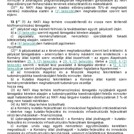
miniszter a jóváhagyott programstratégiának megfelelően gondoskodik az NKFI
Alap előirányzat-felhasználási tervének elkészítéséről és módosításáról.
60
(3)
Az NKFI Alap tárgyévi kiadási előirányzatának 15%-át meghaladó
mértékű módosítása esetén a
(2) bekezdés
ben meghatározottak szerint kell
eljárni.
61
13. §
(1)
Az NKFI Alap terhére visszatérítendő és vissza nem térítendő
közfinanszírozású támogatás
62
a)
pályázat vagy kiemelt felhívás (a továbbiakban együtt: pályázat) útján;
b)
a
(3) bekezdés
szerinti egyedi támogatási kérelem alapján;
c)
jogszabály, kormányhatározat, nemzetközi szerződésből fakadó
kötelezettség alapján, valamint
d)
a
(4) bekezdés
ben határozott jogcímeken
nyújtható.
63
(2)
A pályázatokat az e törvényben meghatározottak szerint kell értékelni. A
pályázat támogatására – amennyiben e törvény másként nem rendelkezik – a
Kormány által kijelölt szerv vezetője által összehívott – az egyes Alaprészek
tekintetében
25. § (2) bekezdés
, a
29. § (2) bekezdés
, illetve a
29/B. § (2)
bekezdés
szerinti – testület tesz javaslatot. A támogatási döntést – a
12. § (2)
bekezdés
e szerint jóváhagyott programstratégiában foglaltakra figyelemmel –
a)
az Innovációs Alaprész és a Missziók Alaprész tekintetében a
tudománypolitika koordinációjáért felelős miniszter, illetve
b)
a Kutatási Alaprész tekintetében a Kormány által kijelölt szerv
kormányrendeletben meghatározott tudományos vezetője
hozza meg.
(3)
Az NKFI Alap terhére közfinanszírozású támogatás nyújtásáról egyedi
támogatási kérelem alapján a tudománypolitika koordinációjáért felelős miniszter
saját hatáskörben dönthet az NKFI Alap tárgyévi kiadási előirányzatának 3 %-át
meg nem haladó mértékben.
(4)
Az NKFI Alap terhére biztosítható
a)
a Kormány kutatás-fejlesztéssel és innovációval foglalkozó intézkedéseinek
– ideértve nagy kutatás-fejlesztési és innovációs infrastruktúrák fejlesztését
célzó beruházásokat – finanszírozása,
b)
újdonságtartalommal rendelkező – a Kormány által jóváhagyott – kutatás-
fejlesztési és innovációs infrastrukturális fejlesztések támogatása,
c)
európai uniós vagy egyéb nemzetközi együttműködés keretében
megvalósuló – a Kormány által jóváhagyott – kutatás-fejlesztési és innovációs
projektek és infrastrukturális beruházások, valamint működtetésük támogatása,