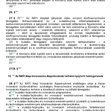
beszámolót a KKT javaslata alapján a Kormány által kijelölt szerv által kiadott
útmutató szerint kell ellenőrizni.
120
(8)
121
26. §
122
27. §
(1)
Az NKFI Alapból pályázat útján elnyert közfinanszírozási
támogatás felhasználásáról és a kutatómunka előrehaladásáról a
kedvezményezettnek a pályázati kiírásban szereplő időtartamra figyelemmel, a
támogatási szerződésben előírt ütem szerint, be kell számolnia a Kormány által
kijelölt szervnek, amely – szakértői vélemény, valamint a KKT véleménye
alapján – dönt a beszámoló elfogadásáról és ennek megfelelően a
közfinanszírozási támogatás további folyósításáról, szükség esetén a támogatási
szerződés módosításáról vagy megszüntetéséről.
(2)
A kutatás támogatási szerződés szerinti befejezésekor – a
kedvezményezett által készített beszámoló alapján – a tevékenység
eredményességét és a közfinanszírozású támogatás felhasználását szakértők
értékelik.
123
(3)
A Kormány által kijelölt szerv a beszámolók rendszeres értékelése során
kiemelt szempontként értékeli az innovációra alkalmas pályázati eredményeket.
124
(4)
125
(5)
126
27/A. §
127
12.
Az NKFI Alap Innovációs Alaprészének terhére nyújtott támogatások
128
28. §
Az NKFI Alap Innovációs Alaprészének elsődleges célja a hazai
innováció ösztönzéséhez szükséges finanszírozási eszközök biztosítása. Az
Innovációs Alaprész terhére a következő célokra nyújtható támogatás:
129
a)
kutatás-fejlesztési és innovációs programokra,
130
b)
a kutatás-fejlesztés és innováció eredményeinek hasznosításával
kapcsolatos költségek fedezetének biztosítására,
131
c)
a kutatás-fejlesztés és innováció eredményeként született új tudományos
és technológiai eredmények alkalmazásának elterjesztésére,
132
d)
a kutatás-fejlesztés és innováció infrastrukturális feltételeinek
biztosítására és fejlesztésére, ideértve a nemzetközi kutatás-fejlesztési