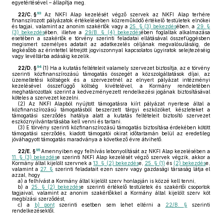
egyetértésével – állapítja meg.
93
22/C. §
Az NKFI Alap kezelését végző szervek az NKFI Alap terhére
finanszírozott pályázatok értékelésében közreműködő értékelő testületek elnökei
és tagjai, valamint az anonim szakértők vagy a
25. § (3) bekezdés
ében, a
29. §
(3) bekezdés
ében, illetve a
29/B. § (4) bekezdés
ében foglaltak alkalmazása
esetében a szakértők e törvény szerinti feladatai ellátásával összefüggésben
megismert személyes adatait az adatkezelés céljának megvalósulásáig, de
legkésőbb az érintettel létrejött jogviszonnyal kapcsolatos ügyiratok selejtezéséig
vagy levéltárba adásáig kezelik.
94
22/D. §
(1)
Ha a kutatás feltételeit valamely szervezet biztosítja, az e törvény
szerinti közfinanszírozású támogatás összegét a közszolgáltatások díjai, az
üzemeltetési költségek és a szervezetnél az elnyert pályázat intézményi
kezelésével összefüggő költség kivételével, a Kormány rendeletében
meghatározottak szerint a kedvezményezett rendelkezési jogának biztosításával
köteles a szervezet kezelni.
(2)
Az NKFI Alapból nyújtott támogatásra kiírt pályázat nyertese által a
közfinanszírozású támogatásból beszerzett tárgyi eszközöket, készleteket a
támogatási szerződés hatálya alatt a kutatás feltételeit biztosító szervezet
eszköznyilvántartásába kell venni és tartani.
(3)
E törvény szerinti közfinanszírozású támogatás biztosítása érdekében kötött
támogatási szerződés, kiadott támogatói okirat időtartamán belül az eredetileg
jóváhagyott támogatás maradványa a következő évre átvihető.
95
22/E. §
Amennyiben egy felhívás lebonyolítását az NKFI Alap kezelésében a
11. § (3) bekezdés
e szerinti NKFI Alap kezelését végző szervek végzik, akkor a
Kormány által kijelölt szervnek a
13. § (2) bekezdés
e,
25. § (1)
és
(2) bekezdés
e,
valamint a
27. §
szerinti feladatait ezen szerv vagy gazdasági társaság látja el
azzal, hogy
a)
a felhívást a Kormány által kijelölt szerv honlapján is közzé kell tenni,
b)
a
25. § (2) bekezdés
e szerinti értékelő testületek és szakértői csoportok
tagjaival, valamint az anonim szakértőkkel a Kormány által kijelölt szerv köt
megbízási szerződést,
c)
a
b) pont
szerinti esetben sem lehet eltérni a
22/B. §
szerinti
rendelkezésektől.