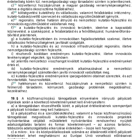
érdekeltség körén túl, nemzetgazdasági vagy társadalmi szinten is jelentkeznek,
79
c)
közvetlenül hozzájárulnak a magyar gazdaság versenyképességéhez,
illetve a digitális ökoszisztéma fejlődéséhez,
80
d)
költségvetési kutatóhely és vállalkozás, valamint felsőoktatási intézmény,
kutató-tudásközvetítő szervezet és vállalkozás együttműködését igénylik,
81
e)
regionális, illetve határon átnyúló és nemzetközi kutatás-fejlesztési és
innovációs együttműködést valósítanak meg,
82
f)
a kutatás-fejlesztés és innováció területén, ideértve a kapcsolódó
köznevelést, a szakképzést, a felsőoktatást és a felnőttképzést, humánerőforrás-
bővítést jelentenek,
g)
a kutatás-fejlesztésben és innovációban foglalkoztatottak szakmai, illetve
vállalkozási felkészültségének javítását szolgálják,
h)
a kutatás-fejlesztés és az innováció infrastruktúráját regionális, illetve
nemzetgazdasági szinten fejlesztik,
i)
résztvevői korábban eredményes kutatás-fejlesztési, illetve innovációs
tevékenységet végeztek, így különösen:
ia)
jelentős nemzetközi visszhangot kiváltott kutatás-fejlesztési eredményeket
értek el,
ib)
kutatás-fejlesztési eredményeik alkalmazásával a nemzetközi
versenyképességet számottevően javító innovációt valósítottak meg,
ic)
kutatás-fejlesztési eredményeikre iparjogvédelmi oltalmat szereztek, és azt
fenntartották, hasznosították,
83
j)
hatékonyan és közvetlenül hozzájárulnak a nemzetközi szinten is
felmerülő társadalmi, környezeti, gazdasági problémák megoldásához,
kezeléséhez.
19. §
A közfinanszírozású támogatások elnyerésére irányuló pályázati
eljárások során a következő követelményeket kell érvényesíteni:
a)
a támogatásban részesíthetők körét, a pályázat értékelésének szempontjait
a pályázati kiírásban meg kell határozni,
b)
a pályázathoz és a szerződéskötéshez, valamint a hazai közfinanszírozású
támogatással megvalósuló kutatás-fejlesztési és innovációs projektek
nyilvántartása céljából működtetett nyilvántartási rendszerhez nyújtott
adatszolgáltatás tartalmi és formai követelményeit – az azonos tartalmú,
többszörös adatszolgáltatás elkerülése érdekében – össze kell hangolni,
c)
a mikro-, kis- és középvállalkozások számára az általánostól eltérő pályázati
feltételeket lehet meghatározni az Európai Unió vonatkozó előírásaival