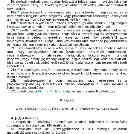
19.
projekt:
meghatározott kutatás-fejlesztési feladat vagy innovációs folyamat
végrehajtására irányuló tevékenység az abban érdekeltek által meghatározott
terv alapján,
18
19a.
projektcsoport:
a kérelmező által egy adóévben megvalósított és a
kérelemben megjelölt azon projektek vagy projektrészek összessége, amelyeket
a minősítés szempontjából egy egységnek kell tekinteni,
19
19b.
prototípus:
olyan eredeti modell, amelyet úgy alakítanak ki, hogy magán
hordozza egy új termék minden műszaki jellemzőjét és teljesítményét,
20
20.
szellemi tulajdon:
a szellemi alkotásokra és egyes teljesítményekre, az
árujelzőkre (védjegyek és földrajzi árujelzők) a szerzői jogi és iparjogvédelmi
törvényben, a védett ismeretekre nézve az üzleti titok védelméről szóló
törvényben, továbbá az Európai Unió közvetlenül alkalmazandó jogi aktusaiban
és nemzetközi egyezmények által biztosított jogi oltalom,
21
21.
szellemi alkotás:
az az alkotás, illetve műszaki megoldás, amely alkalmas
arra, hogy iparjogvédelmi oltalom (szabadalom, használati mintaoltalom,
növényfajta-oltalom, formatervezési mintaoltalom, topográfiaoltalom) tárgyát
képezze, vagy amely jogszabály erejénél fogva szerzői jogi védelem alatt áll,
ideértve az üzleti titok védelméről szóló törvény által oltalomban részesített védett
ismeretet is,
22
21a.
technológia transzfer:
a technológia átadásának folyamata, amely során
a technológia a terjesztési csoportoktól és helyektől több emberhez és helyhez
kerül elosztásra,
23
21b.
tudástranszfer:
a tudás megosztása vagy terjesztése és a
problémamegoldás új ismeretekkel történő támogatása a tudás maximális
hasznosulása érdekében,
22.
vállalkozás:
a
Kkv. tv. 19. § 5. pont
jában meghatározott vállalkozás.
II. Fejezet
A KUTATÁS-FEJLESZTÉS ÉS AZ INNOVÁCIÓ KORMÁNYZATI FELADATAI
4. §
(1)
A Kormány
a)
megalkotja a középtávú tudományos kutatási, fejlesztési és innovációs
stratégiát (a továbbiakban: KFI stratégia),
b)
javaslatot tesz az Országgyűlésnek a KFI stratégia céljainak
megvalósításához szükséges forrásokra,