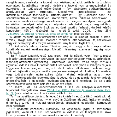
szolgáltatások, amelyeket a tudományos közösség az adott területtel kapcsolatos
élvonalbeli kutatásához használ; ideértve a tudományos berendezéseket és
eszközöket, a tudásalapú erőforrásokat – így különösen gyűjteményeket,
archívumokat vagy strukturált tudományos információkat –, az
infokommunikációs technológiai infrastruktúrákat – így különösen adat- és
számítástechnikai rendszereket, szoftvereket, kommunikációs hálózatokat –,
valamint a kutatás kiválóságának eléréséhez szükséges bármilyen más egyedi
eszközöket, amelyek lehet egy helyszínre telepítettek vagy megosztottak,
hálózatba szervezett erőforrások az európai kutatási infrastruktúráért felelős
konzorcium (ERIC) közösségi jogi keretéről szóló, 2009. június 25-i
723/2009/EK tanácsi rendelet 2. cikke a) pontjának
megfelelően,
15.
kutató-fejlesztő:
az a természetes személy, aki új ismeret, szellemi alkotás,
termék, szolgáltatás, eljárás, módszer, rendszer létrehozásával, fejlesztésével
vagy ezt célzó projektek megvalósításának irányításával foglalkozik,
16.
kutatóhely:
alap-, illetve főtevékenységként vagy ahhoz kapcsolódóan
kutatás-fejlesztési tevékenységet folytató intézmény, szervezeti egység vagy
vállalkozás,
15
16a.
kutató-tudásközvetítő szervezet:
jogi formájától vagy finanszírozási
módjától függetlenül olyan szervezet, így különösen egyetem vagy kutatóintézet,
technológiatranszfer-ügynökség, innovációs közvetítő, valós vagy virtuális
együttműködést kínáló kutatásorientált szervezet, amelynek elsődleges célja a
független tevékenységként végzett alapkutatás, alkalmazott kutatás vagy
kísérleti fejlesztés, vagy e tevékenységek eredményeinek oktatása, közzététele
vagy tudástranszfer útján széles körben történő terjesztése, azzal, hogy
amennyiben gazdasági tevékenységet is végez, úgy a gazdasági tevékenységek
finanszírozását, a gazdasági tevékenységekkel járó költségek és az abból
származó bevételek elszámolását elkülönítve végzi,
17.
mikro-, kis- és középvállalkozás:
a kis- és középvállalkozásokról,
fejlődésük támogatásáról szóló
2004. évi XXXIV. törvény (a továbbiakban: Kkv.
tv.) 3. §
-a szerinti mikro-, kis- és középvállalkozás,
16
17a.
nemzeti laboratórium:
felfedező és kísérleti megközelítésű kutatásoknak
új, nemzetközi dimenzióját nyitó, együttműködésen alapuló, intézményesülő,
dinamikus színtér a kutatási eredmények társadalmi, gazdasági, környezeti
hasznosítására,
17
18.
nonprofit közhasznú kutatóhely:
az egyesülési jogról, a közhasznú
jogállásról, valamint a civil szervezetek működéséről és támogatásáról szóló
törvény szerinti közhasznú szervezetté minősített kutatóhely,