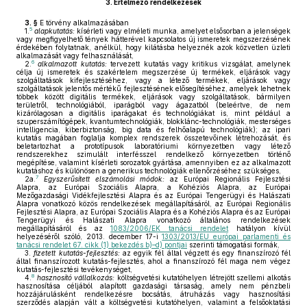
3.
Értelmező rendelkezések
3. §
E törvény alkalmazásában
5
1.
alapkutatás:
kísérleti vagy elméleti munka, amelyet elsősorban a jelenségek
vagy megfigyelhető tények hátterével kapcsolatos új ismeretek megszerzésének
érdekében folytatnak, anélkül, hogy kilátásba helyeznék azok közvetlen üzleti
alkalmazását vagy felhasználását,
6
2.
alkalmazott kutatás:
tervezett kutatás vagy kritikus vizsgálat, amelynek
célja új ismeretek és szakértelem megszerzése új termékek, eljárások vagy
szolgáltatások kifejlesztéséhez, vagy a létező termékek, eljárások vagy
szolgáltatások jelentős mértékű fejlesztésének elősegítéséhez, amelyek lehetnek
többek között digitális termékek, eljárások vagy szolgáltatások, bármilyen
területről, technológiából, iparágból vagy ágazatból (beleértve, de nem
kizárólagosan a digitális iparágakat és technológiákat is, mint például a
szuperszámítógépek, kvantumtechnológiák, blokklánc-technológiák, mesterséges
intelligencia, kiberbiztonság, big data és felhőalapú technológiák); az ipari
kutatás magában foglalja komplex rendszerek összetevőinek létrehozását, és
beletartozhat a prototípusok laboratóriumi környezetben vagy létező
rendszerekhez szimulált interfésszel rendelkező környezetben történő
megépítése, valamint kísérleti sorozatok gyártása, amennyiben ez az alkalmazott
kutatáshoz és különösen a generikus technológiák ellenőrzéséhez szükséges,
7
2a.
Egyszerűsített elszámolási módok:
az Európai Regionális Fejlesztési
Alapra, az Európai Szociális Alapra, a Kohéziós Alapra, az Európai
Mezőgazdasági Vidékfejlesztési Alapra és az Európai Tengerügyi és Halászati
Alapra vonatkozó közös rendelkezések megállapításáról, az Európai Regionális
Fejlesztési Alapra, az Európai Szociális Alapra és a Kohéziós Alapra és az Európai
Tengerügyi és Halászati Alapra vonatkozó általános rendelkezések
megállapításáról és az
1083/2006/EK tanácsi rendelet
hatályon kívül
helyezéséről szóló, 2013. december 17-i
1303/2013/EU európai parlamenti és
tanácsi rendelet 67. cikk (1) bekezdés b)–d) pontjai
szerinti támogatási formák,
3.
fizetett kutatás-fejlesztés:
az egyik fél által végzett és egy finanszírozó fél
által finanszírozott kutatás-fejlesztés, ahol a finanszírozó fél maga nem végez
kutatás-fejlesztési tevékenységet,
8
4.
hasznosító vállalkozás:
költségvetési kutatóhelyen létrejött szellemi alkotás
hasznosítása céljából alapított gazdasági társaság, amely nem pénzbeli
hozzájárulásként rendelkezésre bocsátás, átruházás vagy hasznosítási
szerződés alapján vált a költségvetési kutatóhelyen, valamint a felsőoktatási