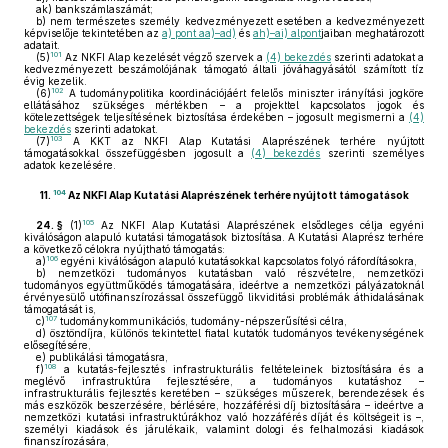
ak)
bankszámlaszámát;
b)
nem természetes személy kedvezményezett esetében a kedvezményezett
képviselője tekintetében az
a) pont aa)–ad)
és
ah)–ai) alpont
jaiban meghatározott
adatait.
101
(5)
Az NKFI Alap kezelését végző szervek a
(4) bekezdés
szerinti adatokat a
kedvezményezett beszámolójának támogató általi jóváhagyásától számított tíz
évig kezelik.
102
(6)
A tudománypolitika koordinációjáért felelős miniszter irányítási jogköre
ellátásához szükséges mértékben – a projekttel kapcsolatos jogok és
kötelezettségek teljesítésének biztosítása érdekében – jogosult megismerni a
(4)
bekezdés
szerinti adatokat.
103
(7)
A KKT az NKFI Alap Kutatási Alaprészének terhére nyújtott
támogatásokkal összefüggésben jogosult a
(4) bekezdés
szerinti személyes
adatok kezelésére.
104
11.
Az NKFI Alap Kutatási Alaprészének terhére nyújtott támogatások
105
24. §
(1)
Az NKFI Alap Kutatási Alaprészének elsődleges célja egyéni
kiválóságon alapuló kutatási támogatások biztosítása. A Kutatási Alaprész terhére
a következő célokra nyújtható támogatás:
106
a)
egyéni kiválóságon alapuló kutatásokkal kapcsolatos folyó ráfordításokra,
b)
nemzetközi tudományos kutatásban való részvételre, nemzetközi
tudományos együttműködés támogatására, ideértve a nemzetközi pályázatoknál
érvényesülő utófinanszírozással összefüggő likviditási problémák áthidalásának
támogatását is,
107
c)
tudománykommunikációs, tudomány-népszerűsítési célra,
d)
ösztöndíjra, különös tekintettel fiatal kutatók tudományos tevékenységének
elősegítésére,
e)
publikálási támogatásra,
108
f)
a kutatás-fejlesztés infrastrukturális feltételeinek biztosítására és a
meglévő infrastruktúra fejlesztésére, a tudományos kutatáshoz –
infrastrukturális fejlesztés keretében – szükséges műszerek, berendezések és
más eszközök beszerzésére, bérlésére, hozzáférési díj biztosítására – ideértve a
nemzetközi kutatási infrastruktúrákhoz való hozzáférés díját és költségeit is –,
személyi kiadások és járulékaik, valamint dologi és felhalmozási kiadások
finanszírozására,