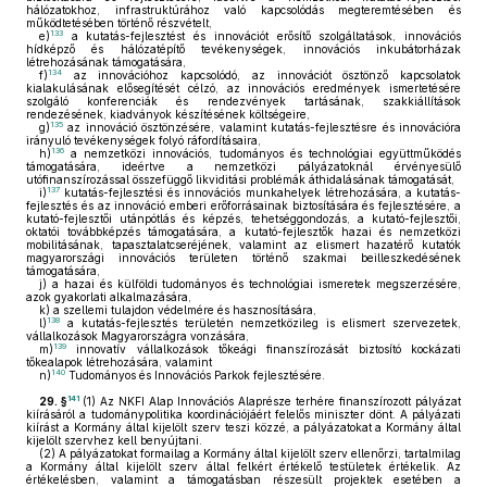
hálózatokhoz, infrastruktúrához való kapcsolódás megteremtésében és
működtetésében történő részvételt,
133
e)
a kutatás-fejlesztést és innovációt erősítő szolgáltatások, innovációs
hídképző és hálózatépítő tevékenységek, innovációs inkubátorházak
létrehozásának támogatására,
134
f)
az innovációhoz kapcsolódó, az innovációt ösztönző kapcsolatok
kialakulásának elősegítését célzó, az innovációs eredmények ismertetésére
szolgáló konferenciák és rendezvények tartásának, szakkiállítások
rendezésének, kiadványok készítésének költségeire,
135
g)
az innováció ösztönzésére, valamint kutatás-fejlesztésre és innovációra
irányuló tevékenységek folyó ráfordításaira,
136
h)
a nemzetközi innovációs, tudományos és technológiai együttműködés
támogatására, ideértve a nemzetközi pályázatoknál érvényesülő
utófinanszírozással összefüggő likviditási problémák áthidalásának támogatását,
137
i)
kutatás-fejlesztési és innovációs munkahelyek létrehozására, a kutatás-
fejlesztés és az innováció emberi erőforrásainak biztosítására és fejlesztésére, a
kutató-fejlesztői utánpótlás és képzés, tehetséggondozás, a kutató-fejlesztői,
oktatói továbbképzés támogatására, a kutató-fejlesztők hazai és nemzetközi
mobilitásának, tapasztalatcseréjének, valamint az elismert hazatérő kutatók
magyarországi innovációs területen történő szakmai beilleszkedésének
támogatására,
j)
a hazai és külföldi tudományos és technológiai ismeretek megszerzésére,
azok gyakorlati alkalmazására,
k)
a szellemi tulajdon védelmére és hasznosítására,
138
l)
a kutatás-fejlesztés területén nemzetközileg is elismert szervezetek,
vállalkozások Magyarországra vonzására,
139
m)
innovatív vállalkozások tőkeági finanszírozását biztosító kockázati
tőkealapok létrehozására, valamint
140
n)
Tudományos és Innovációs Parkok fejlesztésére.
141
29. §
(1)
Az NKFI Alap Innovációs Alaprésze terhére finanszírozott pályázat
kiírásáról a tudománypolitika koordinációjáért felelős miniszter dönt. A pályázati
kiírást a Kormány által kijelölt szerv teszi közzé, a pályázatokat a Kormány által
kijelölt szervhez kell benyújtani.
(2)
A pályázatokat formailag a Kormány által kijelölt szerv ellenőrzi, tartalmilag
a Kormány által kijelölt szerv által felkért értékelő testületek értékelik. Az
értékelésben, valamint a támogatásban részesült projektek esetében a