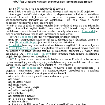
96
10/A.
Az Országos Kutatási és Innovációs Támogatási Adatbázis
97
23. §
(1)
Az NKFI Alap kezelését végző szervek
a)
az általuk kezelt közfinanszírozású támogatással megvalósuló projektek
b)
az egyéni kutatói kiválóságon alapuló, alapkutatásra, alkalmazott kutatásra,
valamint kísérleti fejlesztésekre irányuló, pályázat útján biztosított
közfinanszírozású támogatások és ösztöndíjak (ide nem értve a doktori
képzésben résztvevők állami ösztöndíját)
nyilvántartása céljából, országos kutatási és innovációs támogatási adatbázisként
saját informatikai nyilvántartási rendszert működtetnek vagy kötelesek
csatlakozni olyan informatikai rendszerhez, amely alkalmas az
1. melléklet
ben
meghatározott adatok fogadására, tárolására és kezelésére.
98
(2)
Az
(1) bekezdés
szerinti nyilvántartási rendszer részére
a)
az NKFI Alap terhére közfinanszírozású támogatásban részesített, valamint
b)
az
(1) bekezdés b) pont
ja szerinti támogatás biztosítója
az
1. melléklet
ben meghatározott adatokat köteles szolgáltatni. Az adatszolgáltató
az
1. melléklet 1–10. pont
jában meghatározott adatokat a projekt megkezdésekor,
ha azokban változás következett be, a változástól számított 30 napon belül
szolgáltatja. Az
1. melléklet 11–15. pont
jában meghatározott adatokat kizárólag a
projekt befejezésekor kell szolgáltatni.
99
(3)
A nyilvántartási rendszer adatbázisában szereplő adatok – ha az adat
nyilvánosságát jogszabály vagy jogszabályban meghatározottak szerint az arra
jogosult szerv vagy személy nem korlátozza – nyilvánosak.
100
(4)
Az
(1) bekezdés
ben foglalt nyilvántartással összefüggésben – a
projekttel kapcsolatos jogok és kötelezettségek teljesítésének biztosítása
érdekében – a következő személyes adatokat kezelik:
a)
természetes személy esetében a kedvezményezett:
aa)
nevét,
ab)
születési nevét,
ac)
anyja nevét,
ad)
születési helyét, idejét,
ae)
adóazonosító jelét,
af)
lakóhelyét,
ag)
tartózkodási helyét,
ah)
értesítési e-mail címét,
ai)
telefonszámát,
aj)
fizetési számláját kezelő pénzforgalmi szolgáltató megnevezését,