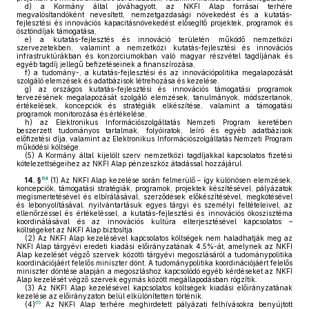
d)
a Kormány által jóváhagyott, az NKFI Alap forrásai terhére
megvalósítandóként nevesített, nemzetgazdasági növekedést és a kutatás-
fejlesztési és innovációs kapacitásnövekedést elősegítő projektek, programok és
ösztöndíjak támogatása,
e)
a kutatás-fejlesztés és innováció területén működő nemzetközi
szervezetekben, valamint a nemzetközi kutatás-fejlesztési és innovációs
infrastruktúrákban és konzorciumokban való magyar részvétel tagdíjának és
egyéb tagdíj jellegű befizetéseinek a finanszírozása,
f)
a tudomány-, a kutatás-fejlesztési és az innovációpolitika megalapozását
szolgáló elemzések és adatbázisok létrehozása és kezelése,
g)
az országos kutatás-fejlesztési és innovációs támogatási programok
tervezésének megalapozását szolgáló elemzések, tanulmányok, módszertanok,
értékelések, koncepciók és stratégiák elkészítése, valamint a támogatási
programok monitorozása és értékelése,
h)
az Elektronikus Információszolgáltatás Nemzeti Program keretében
beszerzett tudományos tartalmak, folyóiratok, leíró és egyéb adatbázisok
előfizetési díja, valamint az Elektronikus Információszolgáltatás Nemzeti Program
működési költsége.
(5)
A Kormány által kijelölt szerv nemzetközi tagdíjakkal kapcsolatos fizetési
kötelezettségeihez az NKFI Alap pénzeszköz átadással hozzájárul.
64
14. §
(1)
Az NKFI Alap kezelése során felmerülő – így különösen elemzések,
koncepciók, támogatási stratégiák, programok, projektek készítésével, pályázatok
megismertetésével és elbírálásával, szerződések előkészítésével, megkötésével
és lebonyolításával, nyilvántartásuk egyes tárgyi és személyi feltételeivel, az
ellenőrzéssel és értékeléssel, a kutatás-fejlesztési és innovációs ökoszisztéma
koordinálásával és az innovációs kultúra elterjesztésével kapcsolatos –
költségeket az NKFI Alap biztosítja.
(2)
Az NKFI Alap kezelésével kapcsolatos költségek nem haladhatják meg az
NKFI Alap tárgyévi eredeti kiadási előirányzatának 4,5%-át, amelynek az NKFI
Alap kezelését végző szervek közötti tárgyévi megoszlásáról a tudománypolitika
koordinációjáért felelős miniszter dönt. A tudománypolitika koordinációjáért felelős
miniszter döntése alapján a megoszláshoz kapcsolódó egyéb kérdéseket az NKFI
Alap kezelését végző szervek egymás között megállapodásban rögzítik.
(3)
Az NKFI Alap kezelésével kapcsolatos költségek kiadási előirányzatának
kezelése az előirányzaton belül elkülönítetten történik.
65
(4)
Az NKFI Alap terhére meghirdetett pályázati felhívásokra benyújtott