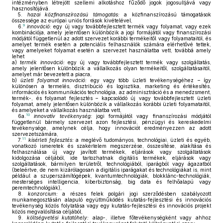
intézményben létrejött szellemi alkotáshoz fűződő jogok jogosultjává vagy
hasznosítójává.
5.
hazai közfinanszírozású támogatás:
a közfinanszírozású támogatások
összessége az európai uniós források kivételével,
9
6.
innováció:
egy új vagy továbbfejlesztett termék vagy folyamat, vagy ezek
kombinációja, amely jelentősen különbözik a jogi formájától vagy finanszírozási
módjától függetlenül az adott szervezet korábbi termékeitől vagy folyamataitól, és
amelyet termék esetén a potenciális felhasználók számára elérhetővé tettek,
vagy amelyeket folyamat esetén a szervezet használatba vett, továbbá amely
lehet
a)
termék innováció:
egy új vagy továbbfejlesztett termék vagy szolgáltatás,
amely jelentősen különbözik a vállalkozás olyan termékeitől, szolgáltatásaitól,
amelyet már bevezetett a piacra,
b)
üzleti folyamat innováció:
egy vagy több üzleti tevékenységéhez – így
különösen a termelés, disztribúció és logisztika, marketing és értékesítés,
információs és kommunikációs technológia, az adminisztráció és a menedzsment,
termék-, és folyamat fejlesztés – kapcsolódó új vagy továbbfejlesztett üzleti
folyamat, amely jelentősen különbözik a vállalkozás korábbi üzleti folyamataitól,
és amelyeket a vállalkozás használatba vett,
10
6a.
innovatív tevékenység:
jogi formájától vagy finanszírozási módjától
függetlenül bármely szervezet azon fejlesztési, pénzügyi és kereskedelmi
tevékenysége, amelynek célja, hogy innovációt eredményezzen az adott
szervezetszámára,
11
7.
kísérleti fejlesztés:
a meglévő tudományos, technológiai, üzleti és egyéb,
vonatkozó ismeretek és szakértelem megszerzése, összesítése, alakítása és
felhasználása új vagy javított termékek, eljárások vagy szolgáltatások
kidolgozása céljából, ide tartozhatnak digitális termékek, eljárások vagy
szolgáltatások, bármilyen területről, technológiából, iparágból vagy ágazatból
(beleértve, de nem kizárólagosan a digitális iparágakat és technológiákat is, mint
például a szuperszámítógépek, kvantumtechnológiák, blokklánc-technológiák,
mesterséges intelligencia, kiberbiztonság, big data és felhőalapú vagy
peremtechnológiák),
8.
konzorcium:
a részes felek polgári jogi szerződésben szabályozott
munkamegosztásán alapuló együttműködés kutatás-fejlesztési és innovációs
tevékenység közös folytatása vagy egy kutatás-fejlesztési és innovációs projekt
közös megvalósítása céljából,
9.
költségvetési kutatóhely:
alap-, illetve főtevékenységként vagy ahhoz