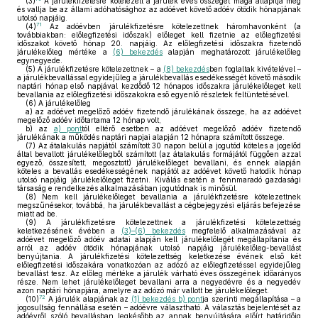
(3)
A járulékfizetésre kötelezett a járulék éves összegét maga állapítja meg
és vallja be az állami adóhatósághoz az adóévet követő adóév ötödik hónapjának
utolsó napjáig.
71
(4)
Az adóévben járulékfizetésre kötelezettnek háromhavonként (a
továbbiakban: előlegfizetési időszak) előleget kell fizetnie az előlegfizetési
időszakot követő hónap 20. napjáig. Az előlegfizetési időszakra fizetendő
járulékelőleg mértéke a
(6) bekezdés
alapján meghatározott járulékelőleg
egynegyede.
(5)
A járulékfizetésre kötelezettnek – a
(8) bekezdés
ben foglaltak kivételével –
a járulékbevallással egyidejűleg a járulékbevallás esedékességét követő második
naptári hónap első napjával kezdődő 12 hónapos időszakra járulékelőleget kell
bevallania az előlegfizetési időszakokra eső egyenlő részletek feltüntetésével.
(6)
A járulékelőleg
a)
az adóévet megelőző adóév fizetendő járulékának összege, ha az adóévet
megelőző adóév időtartama 12 hónap volt,
b)
az
a) pont
tól eltérő esetben az adóévet megelőző adóév fizetendő
járulékának a működés naptári napjai alapján 12 hónapra számított összege.
(7)
Az átalakulás napjától számított 30 napon belül a jogutód köteles a jogelőd
által bevallott járulékelőlegből számított (az átalakulás formájától függően azzal
egyező, összesített, megosztott) járulékelőleget bevallani, és ennek alapján
köteles a bevallás esedékességének napjától az adóévet követő hatodik hónap
utolsó napjáig járulékelőleget fizetni. Kiválás esetén a fennmaradó gazdasági
társaság e rendelkezés alkalmazásában jogutódnak is minősül.
(8)
Nem kell járulékelőleget bevallania a járulékfizetésre kötelezettnek
megszűnésekor, továbbá, ha járulékbevallást a cégbejegyzési eljárás befejezése
miatt ad be.
(9)
A járulékfizetésre kötelezettnek a járulékfizetési kötelezettség
keletkezésének évében a
(3)–(6) bekezdés
megfelelő alkalmazásával az
adóévet megelőző adóév adatai alapján kell járulékelőlegét megállapítania és
arról az adóév ötödik hónapjának utolsó napjáig járulékelőleg-bevallást
benyújtania. A járulékfizetési kötelezettség keletkezése évének első két
előlegfizetési időszakára vonatkozóan az adózó az előlegfizetéssel egyidejűleg
bevallást tesz. Az előleg mértéke a járulék várható éves összegének időarányos
része. Nem lehet járulékelőleget bevallani arra a negyedévre és a negyedév
azon naptári hónapjára, amelyre az adózó már vallott be járulékelőleget.
72
(10)
A járulék alapjának az
(1) bekezdés b) pont
ja szerinti megállapítása – a
jogosultság fennállása esetén – adóévre választható. A választás bejelentését az
adóévről szóló bevallásban legkésőbb az annak benyújtására előírt határidőig