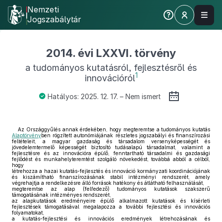
Nemzeti
Jogszabálytár
2014. évi LXXVI. törvény
a tudományos kutatásról, fejlesztésről és
1
innovációról
Hatályos: 2025. 12. 17. – Nem ismert
Az Országgyűlés annak érdekében, hogy megteremtse a tudományos kutatás
Alaptörvény
ben rögzített autonómiájának részletes jogszabályi és finanszírozási
feltételeit, a magyar gazdaság és társadalom versenyképességét és
jövedelemtermelő képességét biztosító tudásalapú társadalmat, valamint a
fejlesztésre és az innovációra épülő, fenntartható társadalmi és gazdasági
fejlődést és munkahelyteremtést szolgáló növekedést, továbbá abból a célból,
hogy
létrehozza a hazai kutatás-fejlesztés és innováció kormányzati koordinációjának
és kiszámítható finanszírozásának stabil intézményi rendszerét, amely
végrehajtja a rendelkezésre álló források hatékony és átlátható felhasználását,
megteremtse az alap (felfedező) tudományos kutatások szakszerű
támogatásának intézményes rendszerét,
az alapkutatások eredményeire épülő alkalmazott kutatások és kísérleti
fejlesztések támogatásával megalapozza a további fejlesztési és innovációs
folyamatokat,
a kutatás-fejlesztési és innovációs eredmények létrehozásának és