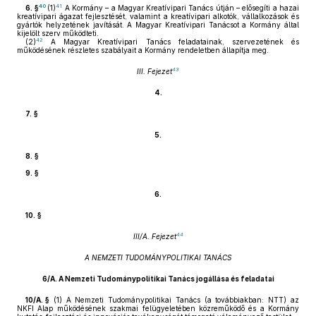
40
41
6. §
(1)
A Kormány – a Magyar Kreatívipari Tanács útján – elősegíti a hazai
kreatívipari ágazat fejlesztését, valamint a kreatívipari alkotók, vállalkozások és
gyártók helyzetének javítását. A Magyar Kreatívipari Tanácsot a Kormány által
kijelölt szerv működteti.
42
(2)
A Magyar Kreatívipari Tanács feladatainak, szervezetének és
működésének részletes szabályait a Kormány rendeletben állapítja meg.
43
III. Fejezet
4.
7. §
5.
8. §
9. §
6.
10. §
44
III/A. Fejezet
A NEMZETI TUDOMÁNYPOLITIKAI TANÁCS
6/A.
A Nemzeti Tudománypolitikai Tanács jogállása és feladatai
10/A. §
(1)
A Nemzeti Tudománypolitikai Tanács (a továbbiakban: NTT) az
NKFI Alap működésének szakmai felügyeletében közreműködő és a Kormány