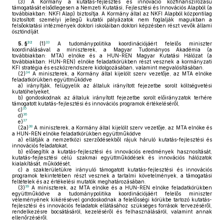
(3)
A Kormány a kutatás-fejlesztés és innováció közfinanszírozású
támogatását elsődlegesen a Nemzeti Kutatási, Fejlesztési és Innovációs Alapból (a
továbbiakban: NKFI Alap) biztosítja. A Kormány által az NKFI Alapból központilag
biztosított személyi jellegű kutatói pályázatok nem foglalják magukban a
felsőoktatási intézmények doktori iskoláiban doktori képzésben részt vevők állami
ösztöndíját.
32
33
5. §
(1)
A tudománypolitika koordinációjáért felelős miniszter
koordinálásával a miniszterek, a Magyar Tudományos Akadémia (a
továbbiakban: MTA) elnöke és a HUN-REN Magyar Kutatási Hálózat (a
továbbiakban: HUN-REN) elnöke feladatkörükben részt vesznek a kormányzati
KFI stratégia és eszközrendszere kidolgozásában, valamint megvalósításában.
34
(2)
A miniszterek, a Kormány által kijelölt szerv vezetője, az MTA elnöke
feladatkörükben együttműködve
a)
irányítják, felügyelik az általuk irányított fejezetbe sorolt költségvetési
kutatóhelyeket,
b)
gondoskodnak az általuk irányított fejezetbe sorolt előirányzatok terhére
támogatott kutatás-fejlesztési és innovációs programok értékeléséről,
35
c)
36
d)
37
e)
38
(2a)
A miniszterek, a Kormány által kijelölt szerv vezetője, az MTA elnöke és
a HUN-REN elnöke feladatkörükben együttműködve
a)
ellátják a nemzetközi szerződésekből rájuk háruló kutatás-fejlesztési és
innovációs feladatokat,
b)
elősegítik a kutatás-fejlesztési és innovációs eredmények hasznosítását,
kutatás-fejlesztési célú szakmai együttműködések és innovációs hálózatok
kialakítását, működését,
c)
a szakterületükre irányuló támogatott kutatás-fejlesztési és innovációs
programok tekintetében részt vesznek a tartalmi követelmények, a támogatási
feltételek és az értékelési mutatók meghatározásában.
39
(3)
A miniszterek, az MTA elnöke és a HUN-REN elnöke feladatkörükben
együttműködve a tudománypolitika koordinációjáért felelős miniszter
véleményének kikérésével gondoskodnak a felelősségi körükbe tartozó kutatás-
fejlesztési és innovációs feladatok ellátásához szükséges források tervezéséről,
rendelkezésre bocsátásáról, kezeléséről és felhasználásáról, valamint annak
ellenőrzéséről.