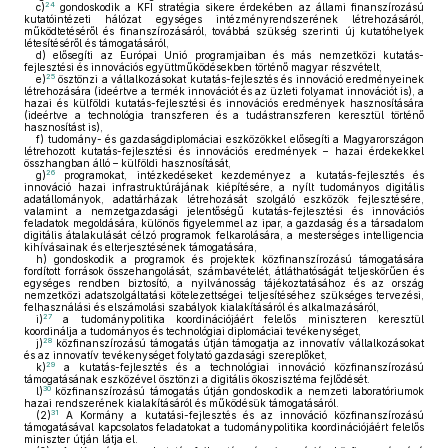
24
c)
gondoskodik a KFI stratégia sikere érdekében az állami finanszírozású
kutatóintézeti hálózat egységes intézményrendszerének létrehozásáról,
működtetéséről és finanszírozásáról, továbbá szükség szerinti új kutatóhelyek
létesítéséről és támogatásáról,
d)
elősegíti az Európai Unió programjaiban és más nemzetközi kutatás-
fejlesztési és innovációs együttműködésekben történő magyar részvételt,
25
e)
ösztönzi a vállalkozásokat kutatás-fejlesztés és innováció eredményeinek
létrehozására (ideértve a termék innovációt és az üzleti folyamat innovációt is), a
hazai és külföldi kutatás-fejlesztési és innovációs eredmények hasznosítására
(ideértve a technológia transzferen és a tudástranszferen keresztül történő
hasznosítást is),
f)
tudomány- és gazdaságdiplomáciai eszközökkel elősegíti a Magyarországon
létrehozott kutatás-fejlesztési és innovációs eredmények – hazai érdekekkel
összhangban álló – külföldi hasznosítását,
26
g)
programokat, intézkedéseket kezdeményez a kutatás-fejlesztés és
innováció hazai infrastruktúrájának kiépítésére, a nyílt tudományos digitális
adatállományok, adattárházak létrehozását szolgáló eszközök fejlesztésére,
valamint a nemzetgazdasági jelentőségű kutatás-fejlesztési és innovációs
feladatok megoldására, különös figyelemmel az ipar, a gazdaság és a társadalom
digitális átalakulását célzó programok felkarolására, a mesterséges intelligencia
kihívásainak és elterjesztésének támogatására,
h)
gondoskodik a programok és projektek közfinanszírozású támogatására
fordított források összehangolását, számbavételét, átláthatóságát teljeskörűen és
egységes rendben biztosító, a nyilvánosság tájékoztatásához és az ország
nemzetközi adatszolgáltatási kötelezettségei teljesítéséhez szükséges tervezési,
felhasználási és elszámolási szabályok kialakításáról és alkalmazásáról,
27
i)
a tudománypolitika koordinációjáért felelős miniszteren keresztül
koordinálja a tudományos és technológiai diplomáciai tevékenységet,
28
j)
közfinanszírozású támogatás útján támogatja az innovatív vállalkozásokat
és az innovatív tevékenységet folytató gazdasági szereplőket,
29
k)
a kutatás-fejlesztés és a technológiai innováció közfinanszírozású
támogatásának eszközével ösztönzi a digitális ökoszisztéma fejlődését.
30
l)
közfinanszírozású támogatás útján gondoskodik a nemzeti laboratóriumok
hazai rendszerének kialakításáról és működésük támogatásáról.
31
(2)
A Kormány a kutatási-fejlesztés és az innováció közfinanszírozású
támogatásával kapcsolatos feladatokat a tudománypolitika koordinációjáért felelős
miniszter útján látja el.