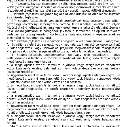
kapcsolódóan kutatás-fejlesztési tevékenységet folytató költségvetési szerv,
10.
közfinanszírozású támogatás:
az államháztartásról szóló törvény szerinti
költségvetési támogatás, ideértve az európai uniós forrásokat is, továbbá az állami
részvétellel létrejött nemzetközi szerződések alapján kapott külföldi támogatás,
11.
kutatás-fejlesztés:
magában foglalja az alapkutatást, az alkalmazott kutatást
és a kísérleti fejlesztést,
12
12.
kutatás-fejlesztési és innovációs eredmények hasznosítása:
üzleti céllal,
gazdasági eredmény reményében történő felhasználás, továbbá az olyan
közösségi célú felhasználás, amelynek eredménye a lakosság életminőségének
és a közszolgáltatások minőségének javítása, a természeti és épített környezet
védelme, az ország fenntartható fejlődése, valamint védelmi képességének és
biztonsági helyzetének javítása,
13
13.
kutatás-fejlesztési és innovációs program:
a közfinanszírozású támogatási
forrás céljának elérését szolgáló, vagy meghatározott témakörbe csoportosítható
kutatás-fejlesztési vagy innovációs projektek megvalósításának támogatására
kiírt pályázatok időben megismételt sorozata, illetve támogatási intézkedés,
14.
kutatás-fejlesztési megállapodás:
két vagy több vállalkozás, illetve
vállalkozás és kutatóhely (e pontban a továbbiakban: felek) között létrejött olyan
megállapodás, amelynek tárgya
a)
a megállapodás szerinti termékre, eljárásra vagy szolgáltatásra vonatkozó
közös kutatás-fejlesztés, valamint az ilyen kutatás-fejlesztés eredményeinek
közös hasznosítása,
b)
ugyanazon részt vevő felek közötti korábbi megállapodás alapján végzett, a
megállapodás szerinti termékre, eljárásra vagy szolgáltatásra vonatkozó közös
kutatásfejlesztés eredményeinek közös hasznosítása,
c)
a megállapodás szerinti termékre, eljárásra vagy szolgáltatásra vonatkozó
közös kutatás-fejlesztés, az ebből származó eredmény közös hasznosítása
nélkül,
d)
a megállapodás szerinti termékre, eljárásra vagy szolgáltatásra vonatkozó
fizetett kutatás-fejlesztés, valamint az ilyen kutatás-fejlesztés eredményeinek
közös hasznosítása,
e)
ugyanazon részt vevő felek közötti korábbi megállapodás alapján végzett, a
megállapodás szerinti termékre, eljárásra vagy szolgáltatásra vonatkozó fizetett
kutatás-fejlesztés eredményeinek közös hasznosítása, vagy
f)
a megállapodás szerinti termékre, eljárásra vagy szolgáltatásra vonatkozó
fizetett kutatás-fejlesztés, az ebből származó eredmény közös hasznosítása
nélkül,
14
14a.
kutatási infrastruktúra:
olyan létesítmények, erőforrások és kapcsolódó