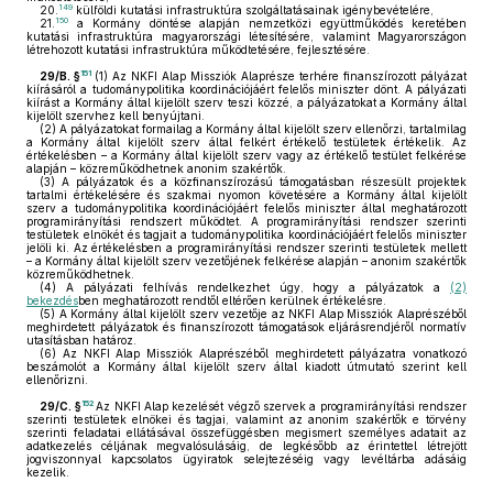
149
20.
külföldi kutatási infrastruktúra szolgáltatásainak igénybevételére,
150
21.
a Kormány döntése alapján nemzetközi együttműködés keretében
kutatási infrastruktúra magyarországi létesítésére, valamint Magyarországon
létrehozott kutatási infrastruktúra működtetésére, fejlesztésére.
151
29/B. §
(1)
Az NKFI Alap Missziók Alaprésze terhére finanszírozott pályázat
kiírásáról a tudománypolitika koordinációjáért felelős miniszter dönt. A pályázati
kiírást a Kormány által kijelölt szerv teszi közzé, a pályázatokat a Kormány által
kijelölt szervhez kell benyújtani.
(2)
A pályázatokat formailag a Kormány által kijelölt szerv ellenőrzi, tartalmilag
a Kormány által kijelölt szerv által felkért értékelő testületek értékelik. Az
értékelésben – a Kormány által kijelölt szerv vagy az értékelő testület felkérése
alapján – közreműködhetnek anonim szakértők.
(3)
A pályázatok és a közfinanszírozású támogatásban részesült projektek
tartalmi értékelésére és szakmai nyomon követésére a Kormány által kijelölt
szerv a tudománypolitika koordinációjáért felelős miniszter által meghatározott
programirányítási rendszert működtet. A programirányítási rendszer szerinti
testületek elnökét és tagjait a tudománypolitika koordinációjáért felelős miniszter
jelöli ki. Az értékelésben a programirányítási rendszer szerinti testületek mellett
– a Kormány által kijelölt szerv vezetőjének felkérése alapján – anonim szakértők
közreműködhetnek.
(4)
A pályázati felhívás rendelkezhet úgy, hogy a pályázatok a
(2)
bekezdés
ben meghatározott rendtől eltérően kerülnek értékelésre.
(5)
A Kormány által kijelölt szerv vezetője az NKFI Alap Missziók Alaprészéből
meghirdetett pályázatok és finanszírozott támogatások eljárásrendjéről normatív
utasításban határoz.
(6)
Az NKFI Alap Missziók Alaprészéből meghirdetett pályázatra vonatkozó
beszámolót a Kormány által kijelölt szerv által kiadott útmutató szerint kell
ellenőrizni.
152
29/C. §
Az NKFI Alap kezelését végző szervek a programirányítási rendszer
szerinti testületek elnökei és tagjai, valamint az anonim szakértők e törvény
szerinti feladatai ellátásával összefüggésben megismert személyes adatait az
adatkezelés céljának megvalósulásáig, de legkésőbb az érintettel létrejött
jogviszonnyal kapcsolatos ügyiratok selejtezéséig vagy levéltárba adásáig
kezelik.