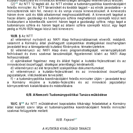
kutatás-fejlesztési és innovációs tevékenységét támogató véleményező testület.
45
(2)
Az NTT 12 tagból áll. Az NTT elnöke a tudománypolitika koordinációjáért
felelős miniszter. Az NTT társelnökét és további tagjait – az elnök javaslatára – a
miniszterelnök kéri fel, nevezi ki és vonja vissza kinevezésüket. A kinevezés
három évre szól és több alkalommal meghosszabbítható. A kinevezett tagokat a
hazai állami, gazdasági és tudományos szféra meghatározó szereplői közül kell
kiválasztani a következők szerint: három tagot a gazdasági szféra, négy tagot a
tudományos szféra és három tagot az állami szféra szereplői közül, egy tagot
pedig a HUN-REN tagjai közül kell kinevezni.
10/B. §
Az NTT
a)
véleményt nyilvánít az NKFI Alap felhasználásainak elveiről, módjáról,
valamint a Kormány által jóváhagyott szakpolitikai stratégiákkal összhangban
javaslatot tesz a támogatandó kutatási főirányokra, tématerületekre,
b)
véleményezi az NKFI Alap éves programstratégiáját, versenypályázati
felhívásait és éves szakmai beszámolóját, figyelemmel kíséri az NKFI Alap
felhasználását,
c)
ajánlásokat fogalmaz meg és állást foglal a kutatás-fejlesztéssel és az
innovációval összefüggő, stratégiai jelentőségű kérdésekről,
d)
véleményezi az elé terjesztett szakpolitikai dokumentumokat,
e)
véleményezi a kutatás-fejlesztéssel és az innovációval összefüggő
jogszabályok, intézkedések tervezetét,
f)
– a tudománypolitika koordinációjáért felelős miniszter útján – javaslatot tesz
a Kormány részére a kutatás-fejlesztés és az innováció jogszabályi
környezetének kialakítására és módosítására.
6/B.
A Nemzeti Tudománypolitikai Tanács működése
46
10/C. §
Az NTT működésével kapcsolatos titkársági feladatokat a Kormány
által kijelölt szerv látja el tudománypolitika koordinációjáért felelős miniszter
szakmai felügyelete mellett.
47
III/B. Fejezet
A KUTATÁSI KIVÁLÓSÁGI TANÁCS