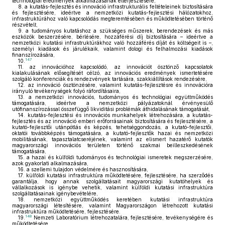
technológiai eredmények alkalmazásának elterjesztésére,
8.
a kutatás-fejlesztés és innováció infrastrukturális feltételeinek biztosítására
és fejlesztésére, ideértve a nemzetközi kutatás-fejlesztési hálózatokhoz,
infrastruktúrához való kapcsolódás megteremtésében és működtetésében történő
részvételt,
9.
a tudományos kutatáshoz a szükséges műszerek, berendezések és más
eszközök beszerzésére, bérlésére, hozzáférési díj biztosítására – ideértve a
nemzetközi kutatási infrastruktúrákhoz való hozzáférés díját és költségeit is –,
személyi kiadások és járulékaik, valamint dologi és felhalmozási kiadások
finanszírozására,
147
10.
11.
az innovációhoz kapcsolódó, az innovációt ösztönző kapcsolatok
kialakulásának elősegítését célzó, az innovációs eredmények ismertetésére
szolgáló konferenciák és rendezvények tartására, szakkiállítások rendezésére,
12.
az innováció ösztönzésére, valamint kutatás-fejlesztésre és innovációra
irányuló tevékenységek folyó ráfordításaira,
13.
a nemzetközi innovációs, tudományos és technológiai együttműködés
támogatására, ideértve a nemzetközi pályázatoknál érvényesülő
utófinanszírozással összefüggő likviditási problémák áthidalásának támogatását,
14.
kutatás-fejlesztési és innovációs munkahelyek létrehozására, a kutatás-
fejlesztés és az innováció emberi erőforrásainak biztosítására és fejlesztésére, a
kutató-fejlesztői utánpótlás és képzés, tehetséggondozás, a kutató-fejlesztői,
oktatói továbbképzés támogatására, a kutató-fejlesztők hazai és nemzetközi
mobilitásának, tapasztalatcseréjének, valamint az elismert hazatérő kutatók
magyarországi innovációs területen történő szakmai beilleszkedésének
támogatására,
15.
a hazai és külföldi tudományos és technológiai ismeretek megszerzésére,
azok gyakorlati alkalmazására,
16.
a szellemi tulajdon védelmére és hasznosítására,
17.
külföldi kutatási infrastruktúra működtetésére, fejlesztésére, ha szerződés
garantálja, hogy annak szolgáltatásait magyarországi kutatóhelyek és
vállalkozások is igénybe vehetik, valamint külföldi kutatási infrastruktúra
szolgáltatásainak igénybevételére,
18.
nemzetközi együttműködés keretében kutatási infrastruktúra
magyarországi létesítésére, valamint Magyarországon létrehozott kutatási
infrastruktúra működtetésére, fejlesztésére.
148
19.
Nemzeti Laboratórium létrehozatalára, fejlesztésére, tevékenységére és
működtetésére,