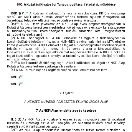
6/C.
A Kutatási Kiválósági Tanács jogállása, feladatai, működése
48
10/D. §
(1)
A Kutatási Kiválósági Tanács (a továbbiakban: KKT) a kiválósági
alapú, az NKFI Alap Kutatási Alaprészének terhére nyújtott támogatásokkal
összefüggő feladatok ellátását végző döntés-előkészítő testület.
49
(1a)
A KKT tesz javaslatot az NKFI Alap éves programstratégiájában a
Kutatási Alaprész keretében meghirdetendő pályázatokra és azok keretösszegére
a tudománypolitika koordinációjáért felelős miniszter által meghatározott
pénzügyi keretek alapján.
(2)
A KKT hét tagból áll. A KKT elnökére és tagjaira a tudománypolitika
koordinációjáért felelős miniszter, a HUN-REN elnöke, valamint az MTA elnöke
közös javaslatot tesz. A KKT elnökét és tagjait a tudománypolitika koordinációjáért
felelős miniszter kéri fel, nevezi ki és vonja vissza a kinevezésüket. A
kinevezés 6 évre szól és egy alkalommal meghosszabbítható. A KKT elnöke és
tagjai tiszteletdíjra jogosultak, amelyet a tudománypolitika koordinációjáért felelős
miniszter állapít meg.
50
(3)
A KKT munkáját titkárság segíti. A KKT működési költségeit az NKFI Alap
Kutatási Alaprész terhére szükséges biztosítani.
(4)
A KKT a munkájának segítése céljából testületeket hozhat létre.
51
10/E. §
52
10/F. §
IV. Fejezet
A NEMZETI KUTATÁSI, FEJLESZTÉSI ÉS INNOVÁCIÓS ALAP
7.
Az NKFI Alap rendeltetése és kezelése
11. §
(1)
Az NKFI Alap a kutatás-fejlesztés és az innováció állami támogatását
biztosító és kizárólag ezt a célt szolgáló, az államháztartásról szóló törvény
szerinti elkülönített állami pénzalap.
53
(2)
Az NKFI Alap rendeltetése kiszámítható és biztos forrást biztosítani a