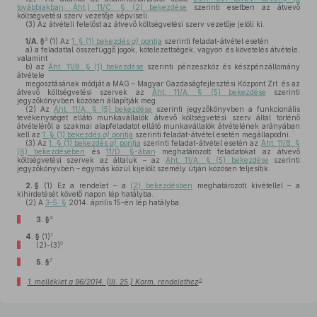
továbbiakban: Áht.) 11/C. § (2) bekezdése
szerinti esetben az átvevő
költségvetési szerv vezetője képviseli.
(3)
Az átvételi felelőst az átvevő költségvetési szerv vezetője jelöli ki.
3
1/A. §
(1)
Az
1. § (1) bekezdés
a)
pontja
szerinti feladat-átvétel esetén
a)
a feladattal összefüggő jogok, kötelezettségek, vagyon és követelés átvétele,
valamint
b)
az
Áht. 11/B. § (1) bekezdése
szerinti pénzeszköz és készpénzállomány
átvétele
megosztásának módját a MAG – Magyar Gazdaságfejlesztési Központ Zrt. és az
átvevő költségvetési szervek az
Áht. 11/A. § (5) bekezdése
szerinti
jegyzőkönyvben közösen állapítják meg.
(2)
Az
Áht. 11/A. § (5) bekezdése
szerinti jegyzőkönyvben a funkcionális
tevékenységet ellátó munkavállalók átvevő költségvetési szerv által történő
átvételéről a szakmai alapfeladatot ellátó munkavállalók átvételének arányában
kell az
1. § (1) bekezdés
a)
pontja
szerinti feladat-átvétel esetén megállapodni.
(3)
Az
1. § (1) bekezdés
a)
pontja
szerinti feladat-átvétel esetén az
Áht. 11/B. §
(6) bekezdésében
és
11/D. §-ában
meghatározott feladatokat az átvevő
költségvetési szervek az általuk – az
Áht. 11/A. § (5) bekezdése
szerinti
jegyzőkönyvben – egymás közül kijelölt személy útján közösen teljesítik.
2. §
(1)
Ez a rendelet – a
(2) bekezdésben
meghatározott kivétellel – a
kihirdetését követő napon lép hatályba.
(2)
A
3–5. §
2014. április 15-én lép hatályba.
4
3. §
5
4. §
(1)
6
(2)–(3)
7
5. §
8
1. melléklet a 96/2014. (III. 25.) Korm. rendelethez