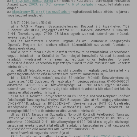
az
5. § (2) bekezdés
b)
pontja
tekintetében a Kutatási és Technológiai Innovációs
Alapról szóló
2003. évi XC. törvény 17. §
a)
pontjában
kapott felhatalmazás
alapján,
az
Alaptörvény 15. cikk (1) bekezdésében
meghatározott feladatkörében eljárva a
következőket rendeli el:
1. §
(1)
2014. április 15-étől
a)
a MAG – Magyar Gazdaságfejlesztési Központ Zrt. (székhelye: 1139
Budapest, Váci út 83., cégjegyzékszáma: 01-10-045526, adószáma: 13806789-
2-44, főtevékenysége: 7490 '08 M.n.s. egyéb szakmai, tudományos, műszaki
tevékenység) által
aa)
az Államreform Operatív Program és az Elektronikus Közigazgatás
Operatív Program tekintetében ellátott közreműködő szervezeti feladatot a
Miniszterelnökség,
1
ab)
a nem európai uniós fejlesztési források felhasználásához kapcsolódóan
végzett feladatot – a Kutatási és Technológiai Innovációs Alappal kapcsolatos
feladatok kivételével – a nem az európai uniós fejlesztési források
felhasználásához kapcsolódó fejlesztéspolitikáért felelős miniszter által vezetett
minisztérium,
ac)
ellátott feladatot – az
aa)
és
ab)
alpontban meghatározott kivétellel – a
gazdaságpolitikáért felelős miniszter által vezetett minisztérium,
b)
a KIKSZ Közlekedésfejlesztési Zártkörűen Működő Részvénytársaság
(székhelye: 1012 Budapest, Vérmező utca 4., cégjegyzékszáma: 01-10-046061,
adószáma: 14363166-2-41, főtevékenysége: 7490 '08 M.n.s. egyéb szakmai,
tudományos, műszaki tevékenység) által ellátott feladatot a közlekedésért felelős
miniszter által vezetett minisztérium,
c)
az NKEK Nemzeti Környezetvédelmi és Energia Központ Nonprofit Korlátolt
Felelősségű Társaság (székhelye: 1134 Budapest, Váci út 45., cégjegyzékszáma:
01-09-914411, adószáma: 18160013-2-41, főtevékenysége: 8413 '08 Üzleti élet
szabályozása, hatékonyságának ösztönzése) által ellátott feladatot az
energiapolitikáért felelős miniszter által vezetett minisztérium,
d)
az ESZA Társadalmi Szolgáltató Nonprofit Korlátolt Felelősségű Társaság
(székhelye: 1134 Budapest, Váci út 45. C. ép., cégjegyzékszáma: 01-09-919262,
adószáma: 20963631-2-41, főtevékenysége: 9499 '08 M.n.s. egyéb közösségi,
társadalmi tevékenység) által ellátott feladatot a társadalmi és civil kapcsolatok
fejlesztéséért felelős miniszter által vezetett minisztérium
mint átvevő költségvetési szerv látja el.
2
(2)
Az államot az államháztartásról szóló
2011. évi CXCV. törvény (a