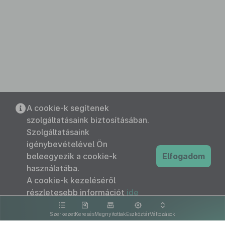
A cookie-k segítenek
szolgáltatásaink biztosításában.
Szolgáltatásaink
igénybevételével Ön
beleegyezik a cookie-k
Elfogadom
használatába.
A cookie-k kezeléséről
részletesebb információt
ide
kattintva olvashat.
Szerkezet
Keresés
Megnyitottak
Eszköztár
Változások