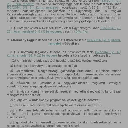
„(2) E rendeletnek a Nemzeti Befektetési Ügynökségről szóló
183/2014. (VII.
25.) Korm. rendelet
, valamint a Kormány tagjainak feladat- és hatásköréről szóló
152/2014. (VI. 6.) Korm. rendelet
módosításáról szóló 1/2015. (I. 15.) Korm.
rendelet hatálybalépését megelőzően az Ügynökség által a Magyar
Kereskedelem-fejlesztési és Promóciós Korlátolt Felelősségű Társaság útján
ellátott kereskedelem-fejlesztési tevékenység tekintetében a Külgazdasági és
Külügyminisztériumot kell az Ügynökség általános jogutódjának tekinteni.”
2. §
Hatályát veszti a Nemzeti Befektetési Ügynökségről szóló
183/2014. (VII.
25.) Korm. rendelet 3. § (3) bekezdése
, valamint
3/A. §-a
.
2.
A Kormány tagjainak feladat- és hatásköréről szóló
152/2014. (VI. 6.) Korm.
rendelet
módosítása
3. §
A Kormány tagjainak feladat- és hatásköréről szóló
152/2014. (VI. 6.)
Korm. rendelet 88. § (2) bekezdése
helyébe a következő rendelkezés lép:
„(2) A miniszter a külgazdasági ügyekért való felelőssége keretében
a)
kialakítja a Kormány külgazdasági politikáját,
b)
közreműködik Magyarország gazdasági érdekeinek külföldön történő
érvényesítésében, az ehhez kapcsolódó kereskedelem-fejlesztési
tevékenységben és a kedvező Magyarország-kép kialakításában,
c)
előkészíti és koordinálja a nagyvállalatokkal megkötött stratégiai
együttműködési megállapodások végrehajtását,
d)
irányítja a Kormány egyedi döntéseivel megítélhető regionális beruházási
támogatások rendszerét,
e)
ellátja az ikerintézményi programmal összefüggő feladatokat,
f)
felel a multilaterális kereskedelempolitikáért, ennek keretében
fa)
a Kormány feladatkörében érintett tagjával együttműködve kialakítja az
Európai Unió közös kereskedelempolitikájával kapcsolatos kormányzati
álláspontokat,
fb)
gondoskodik a nemzetközi kereskedelempolitikai kötelezettségek és a
hazai jogi szabályozás összhangjának megőrzéséről,