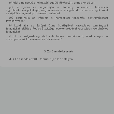
g)
felel a nemzetközi fejlesztési együttműködésért, ennek keretében
ga)
kidolgozza és végrehajtja a Kormány nemzetközi fejlesztési
együttműködési politikáját, meghatározza a támogatandó partnerországok körét
és kijelöli az ágazati prioritásokat, valamint
gb)
koordinálja és irányítja a nemzetközi fejlesztési együttműködési
tevékenységet,
h)
koordinálja az Európai Duna Stratégiával kapcsolatos kormányzati
feladatokat, ellátja a Régiók Bizottsága tevékenységével kapcsolatos koordinációs
feladatokat,
i)
felel a külgazdasági diplomata hálózat irányításáért, kezdeményezi a
szakdiplomaták kinevezését és felmentését.”
3. Záró rendelkezések
4. §
Ez a rendelet 2015. február 1-jén lép hatályba.