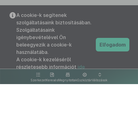
A cookie-k segítenek
szolgáltatásaink biztosításában.
Szolgáltatásaink
igénybevételével Ön
beleegyezik a cookie-k
Elfogadom
használatába.
A cookie-k kezeléséről
részletesebb információt
ide
kattintva olvashat.
Szerkezet
Keresés
Megnyitottak
Eszköztár
Változások